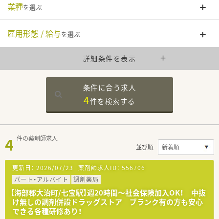
業種
を選ぶ
雇用形態 / 給与
を選ぶ
詳細条件を表示
条件に合う求人
4
件を
検索する
4
件の薬剤師求人
並び順
更新日：
2026/07/23
薬剤師求人ID：
556706
パート・アルバイト
調剤薬局
【海部郡大治町/七宝駅】週20時間～社会保険加入OK！ 中抜
け無しの調剤併設ドラッグストア ブランク有の方も安心
できる各種研修あり！