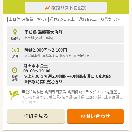
検討リストに追加
土日休み(相談可含む)
週休2.5日以上
週32h以上
残業なし(ほぼなし含む)
愛知県 海部郡大治町
七宝駅 (名鉄津島線)
勤務地
時給2,000円～2,100円
※就業条件、経験等を考慮のうえ、面接後決定。
給与
月火水木金土
09：00～19：00
※上記のうち週20時間～40時間未満にて応相談
勤務
時間
※休憩時間：法定通り
■愛知県本社！調剤専門薬局・調剤併設ドラッグストアを運営し
ている企業です。愛知県・岐阜県・三重県に120店舗以上を展開し
ています。
■中抜けなく、効率よくご就業できます！
■子育て支援にも力を入れており、女性薬剤師さんも多数活躍し
詳細を見る
お問い合わせ
ております。
■調剤もOTCもどちらも学べる環境です。将来的に正社員とし
てのご勤務を見据えての入社も歓迎♪