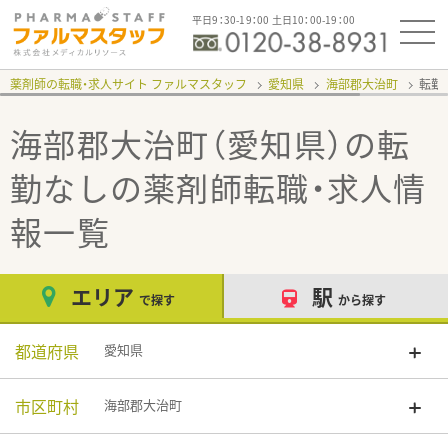
平日9：30-19：00 土日10：00-19：00
薬剤師の転職・求人サイト ファルマスタッフ
愛知県
海部郡大治町
転勤
海部郡大治町（愛知県）の転
勤なし
の薬剤師転職・求人情
報一覧
エリア
駅
で探す
から探す
都道府県
愛知県
市区町村
海部郡大治町