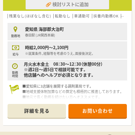
検討リストに追加
残業なし(ほぼなし含む)
転勤なし
車通勤可
扶養内勤務OK
60歳
愛知県 海部郡大治町
春田駅 (JR関西本線)
勤務地
時給2,000円～2,100円
※就業条件、経験等を考慮のうえ、面接後決定。
給与
月火水木金土 08：30～12：30（休憩00分）
※週2日～週5日で相談可能です。
勤務
他店舗へのヘルプが必須となります。
時間
■愛知県に3店舗を展開する調剤薬局です。
■地域支援体制加算などの算定も積極的に推進しております。
■地元で長く勤務を続けたい方へオススメです。
詳細を見る
お問い合わせ