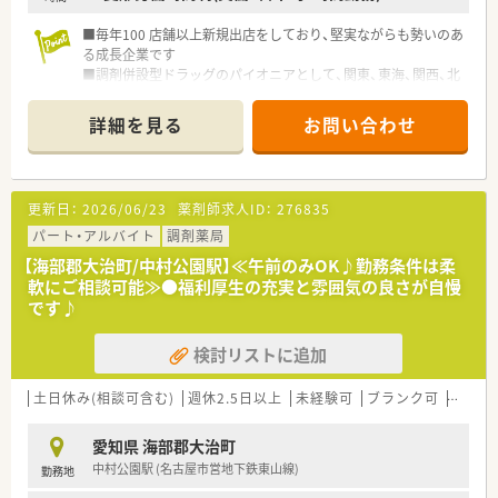
■毎年100 店舗以上新規出店をしており、堅実ながらも勢いのあ
る成長企業です
■調剤併設型ドラッグのパイオニアとして、関東、東海、関西、北
陸・信州を中心に約1,700店舗以上を展開しています
■研修制度は様々なプランがあり、集合研修だけでなく任意で受
詳細を見る
お問い合わせ
講可能な研修も幅広く用意されています
■店舗で活躍する従業員、社外で活躍する従業員、将来経営幹部
となる従業員など、薬剤師として様々な活躍ができるフィールド
を用意されています
更新日：
2026/06/23
薬剤師求人ID：
276835
■総合薬剤師・調剤薬剤師（土日休み・19時までの勤務）どちらか
の働き方を選択できます
パート・アルバイト
調剤薬局
■調剤併設型だけでなく「医療モール・クリニック併設店舗」「敷
【海部郡大治町/中村公園駅】≪午前のみOK♪勤務条件は柔
地内薬局」「訪問調剤特化型店舗」など様々な店舗を運営してい
軟にご相談可能≫●福利厚生の充実と雰囲気の良さが自慢
ます
です♪
■在宅医療にも積極的取り組んでおり「訪問調剤特化型店舗」を
50店舗以上、無菌調剤室は業界最多の51店舗設置しています
検討リストに追加
■「プラチナくるみん認定企業」「健康経営優良法人2023（大規模
法人部門）認定」等を取得し一人ひとりが働きやすい環境が整備
されています
土日休み(相談可含む)
週休2.5日以上
未経験可
ブランク可
Ｗワー
■充実した研修制度、人事制度、評価制度、キャリア支援制度等
があるのも特徴です
愛知県 海部郡大治町
中村公園駅 (名古屋市営地下鉄東山線)
勤務地