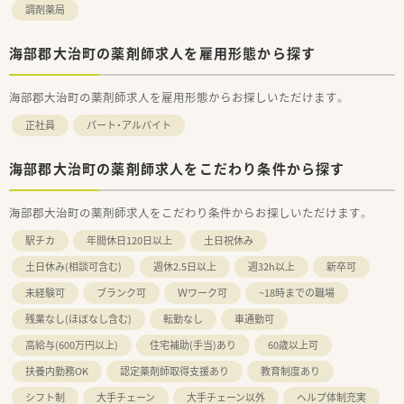
調剤薬局
海部郡大治町の薬剤師求人を雇用形態から探す
海部郡大治町の薬剤師求人を雇用形態からお探しいただけます。
正社員
パート・アルバイト
海部郡大治町の薬剤師求人をこだわり条件から探す
海部郡大治町の薬剤師求人をこだわり条件からお探しいただけます。
駅チカ
年間休日120日以上
土日祝休み
土日休み(相談可含む)
週休2.5日以上
週32h以上
新卒可
未経験可
ブランク可
Ｗワーク可
~18時までの職場
残業なし(ほぼなし含む)
転勤なし
車通勤可
高給与(600万円以上)
住宅補助(手当)あり
60歳以上可
扶養内勤務OK
認定薬剤師取得支援あり
教育制度あり
シフト制
大手チェーン
大手チェーン以外
ヘルプ体制充実