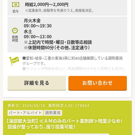
時給2,000円～2,000円
※就業条件、経験等を考慮のうえ、面接後決定。
給与
月火木金
09：00～19：30
水土
09：00～13：00
勤務
時間
※上記内で時間・曜日・日数等応相談
※休憩時間60分（その他、法定通り）
■愛知・岐阜・三重の東海3県に約40店舗展開している調剤薬局
グループです。
■クリニック門前を中心に、外来調剤だけでなく在宅にも注力し
ています。
■今後も新規出店計画が多数あり、独立開業希望の方も多く受け
詳細を見る
お問い合わせ
入れています。
■新しいことにチャレンジができる社風で、社長との距離も近く
意見が通りやすい環境です。
■午前のみ、午後のみなど勤務条件は柔軟にご相談可能です！
更新日：
2026/06/19
薬剤師求人ID：
178854
パート・アルバイト
調剤薬局
【海部郡大治町】 ≪ＡＭのみのパート薬剤師≫残業少なめ！
設備が整っており、座り投薬可能！