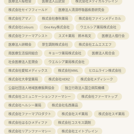
医療法人桜桂会
医療法人山武会
株式会社メディカルブレイン
株式会社セイフフィールド
医療法人清須呼吸器疾患研究会
株式会社アマノ
株式会社春秋薬局
株式会社ファインメディカル
株式会社Colours
One Key株式会社
ウエルシア薬局株式会社
株式会社ファーマアシスト
スズキ薬局 鈴木祐文
医療法人偕行会
医療法人研精会
芽生調剤株式会社
株式会社エムエスエフ
南医療生活協同組合
キョーワ薬局株式会社
医療法人和合会
社会医療法人宏潤会
ウエルシア薬局株式会社
株式会社愛知メディックス
株式会社MML
ヒロムライン株式会社
株式会社大幸堂薬局
株式会社HERZ
株式会社メディシーク
公益社団法人地域医療振興協会
独立行政法人国立病院機構
株式会社コミュニケーションファーマシー
株式会社ファーマトップ
株式会社ヘルシー薬局
株式会社名西薬品
株式会社ファーマプロダクト
株式会社スギ薬局
株式会社スギ薬局
株式会社はるひメディファ
株式会社コスモス調剤
株式会社リアンファーマシー
株式会社エイトブレイン