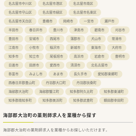
名古屋市中川区
名古屋市港区
名古屋市南区
名古屋市守山区
名古屋市緑区
名古屋市名東区
名古屋市天白区
豊橋市
岡崎市
一宮市
瀬戸市
半田市
春日井市
豊川市
津島市
碧南市
刈谷市
豊田市
安城市
西尾市
蒲郡市
犬山市
常滑市
江南市
小牧市
稲沢市
新城市
東海市
大府市
知多市
知立市
尾張旭市
高浜市
岩倉市
豊明市
日進市
田原市
愛西市
清須市
北名古屋市
弥富市
みよし市
あま市
長久手市
愛知郡東郷町
西春日井郡豊山町
丹羽郡大口町
丹羽郡扶桑町
海部郡大治町
海部郡蟹江町
知多郡阿久比町
知多郡東浦町
知多郡南知多町
知多郡美浜町
知多郡武豊町
額田郡幸田町
海部郡大治町の薬剤師求人を業種から探す
海部郡大治町の薬剤師求人を業種からお探しいただけます。