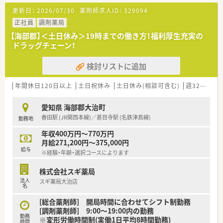
更新日：
2026/07/30
薬剤師求人ID：
329094
正社員
調剤薬局
【海部郡】＜土日休み＞19時までの働き方！福利厚生充実の
ドラッグチェーン！
検討リストに追加
年間休日120日以上
土日祝休み
土日休み(相談可含む)
週32h以上
愛知県 海部郡大治町
春田駅 (JR関西本線)／甚目寺駅 (名鉄津島線)
勤務地
年収400万円～770万円
月給271,200円～375,000円
給与
※経験・年齢・選択コースによります
株式会社スギ薬局
法人
スギ薬局大治店
名
[総合薬剤師] 開局時間に合わせてシフト制勤務
[調剤薬剤師] 9:00～19:00内の勤務
勤務
※変形労働時間制(実働1日平均8時間勤務)
時間