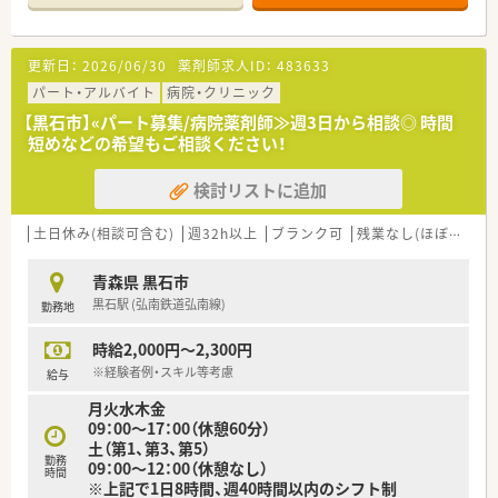
≪家庭とキャリアの両立を支援≫
例えば、結婚休暇や配偶者出産休暇、連続休暇やボランティア休
暇など結婚・育児・介護など様々なライフイベントと仕事が両立
更新日：
2026/06/30
薬剤師求人ID：
483633
できるよう、取り入れております。また、子育て世代応援の具体
策を実施し厚労省からも認定マークを取得しております。
パート・アルバイト
病院・クリニック
【黒石市】«パート募集/病院薬剤師≫週3日から相談◎ 時間
≪店舗について≫
短めなどの希望もご相談ください！
大変広々とした調剤室と薬局内。OTCやお薬以外にも、地域の方
の為に多くの医療グッズを取り揃えています。患者様の負担軽
検討リストに追加
減や感染症対策を考え、ドライブスルーも設置されております。
居宅在宅も対応し、薬剤師としての知識と経験を培える環境で
す。
土日休み(相談可含む)
週32h以上
ブランク可
残業なし(ほぼなし含む)
≪こんな方にオススメ≫
青森県 黒石市
・充実した保障・福利厚生・財形貯蓄のある環境で安定勤務を希望
黒石駅 (弘南鉄道弘南線)
勤務地
する方
・調剤設備もしっかり整った環境で調剤業務に集中したい方
時給2,000円～2,300円
・全体的に若い年代の方と目標もってお仕事されたい方
※経験者例・スキル等考慮
給与
月火水木金
09：00～17：00（休憩60分）
土（第1、第3、第5）
勤務
09：00～12：00（休憩なし）
時間
※上記で1日8時間、週40時間以内のシフト制