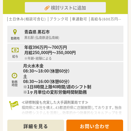
検討リストに追加
土日休み(相談可含む)
ブランク可
車通勤可
高給与(600万円以上)
青森県 黒石市
黒石駅 (弘南鉄道弘南線)
勤務地
年収396万円～700万円
月給250,000円～350,000円
給与
※年齢・経験による
月火水木金
08:30～18:00（休憩60分）
土
08:30～16:00（休憩60分）
勤務
時間
※1日8時間上限40時間/週のシフト制
※1ヶ月単位の変形労働時間制勤務
≪研修制度も充実した大手調剤薬局です≫
福岡県に本社を構え、43都道府県に店舗展開しております。独自
の研修システムを活用し、効率的かつ効果的なスキルアップを支
援します。また、大学と提携し、がん･高齢者医療など最新の知識
修得をし、専門性の高い薬剤師を育成しています。
詳細を見る
お問い合わせ