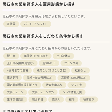
黒石市の薬剤師求人を雇用形態から探す
黒石市の薬剤師求人を雇用形態からお探しいただけます。
正社員
パート・アルバイト
黒石市の薬剤師求人をこだわり条件から探す
黒石市の薬剤師求人をこだわり条件からお探しいただけます。
駅チカ
年間休日120日以上
土日祝休み
土日休み(相談可含む)
週32h以上
ブランク可
~18時までの職場
残業なし(ほぼなし含む)
転勤なし
車通勤可
高給与(600万円以上)
高時給(2,500円以上)
認定薬剤師取得支援あり
教育制度あり
シフト制
大手チェーン
大手チェーン以外
ヘルプ体制充実
生活環境充実
総合科目
高収入
在宅
積雪あり
北海道/東北エリアから探す