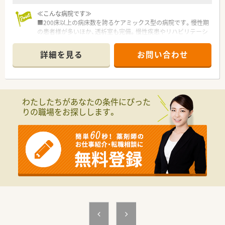
≪こんな病院です≫
■200床以上の病床数を誇るケアミックス型の病院です。慢性期
の患者様が多いほか、透析室も完備。慢性疾患やリハビリテーシ
ョンなどにも対応しているのが特徴です。
詳細を見る
お問い合わせ
≪こんな人が働いています≫
■40代の薬局長を中心に30代・60代と幅広い世代の薬剤師が活
躍しています！
≪時間数・曜日等ご相談ください≫
わたしたちがあなたの条件にぴった
■週3～から勤務可能な方を積極募集中！
りの職場をお探しします。
■勤務時間数や曜日などはご相談ください。
■昇給ありのパート求人です♪