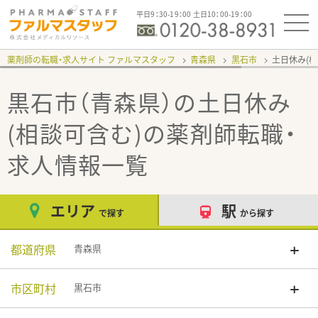
平日9：30-19：00 土日10：00-19：00
薬剤師の転職・求人サイト ファルマスタッフ
青森県
黒石市
土日休み(
黒石市（青森県）の土日休み
(相談可含む)
の薬剤師転職・
求人情報一覧
エリア
駅
で探す
から探す
都道府県
青森県
市区町村
黒石市