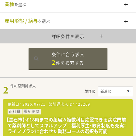
業種
を選ぶ
雇用形態 / 給与
を選ぶ
詳細条件を表示
条件に合う求人
2
件を
検索する
2
件の薬剤師求人
並び順
更新日：
2026/07/21
薬剤師求人ID：
423269
正社員
調剤薬局
【黒石市】≪18時までの薬局≫複数科目応需できる病院門前
で薬剤師としてスキルアップ／福利厚生・教育制度も充実！
ライフプランに合わせた勤務コースの選択も可能