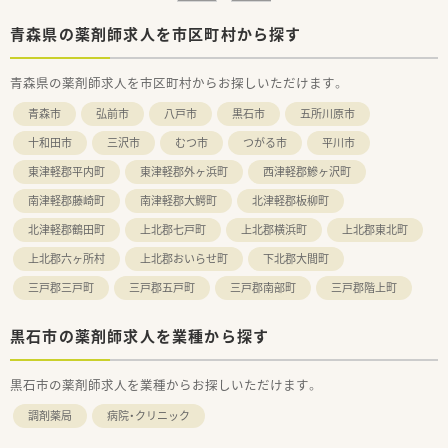
青森県の薬剤師求人を市区町村から探す
青森県の薬剤師求人を市区町村からお探しいただけます。
青森市
弘前市
八戸市
黒石市
五所川原市
十和田市
三沢市
むつ市
つがる市
平川市
東津軽郡平内町
東津軽郡外ヶ浜町
西津軽郡鰺ヶ沢町
南津軽郡藤崎町
南津軽郡大鰐町
北津軽郡板柳町
北津軽郡鶴田町
上北郡七戸町
上北郡横浜町
上北郡東北町
上北郡六ヶ所村
上北郡おいらせ町
下北郡大間町
三戸郡三戸町
三戸郡五戸町
三戸郡南部町
三戸郡階上町
黒石市の薬剤師求人を業種から探す
黒石市の薬剤師求人を業種からお探しいただけます。
調剤薬局
病院・クリニック