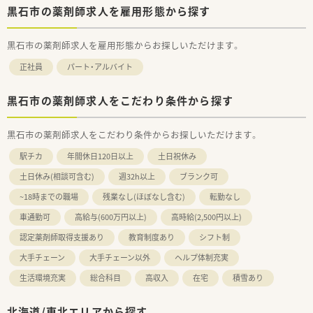
黒石市の薬剤師求人を雇用形態から探す
黒石市の薬剤師求人を雇用形態からお探しいただけます。
正社員
パート・アルバイト
黒石市の薬剤師求人をこだわり条件から探す
黒石市の薬剤師求人をこだわり条件からお探しいただけます。
駅チカ
年間休日120日以上
土日祝休み
土日休み(相談可含む)
週32h以上
ブランク可
~18時までの職場
残業なし(ほぼなし含む)
転勤なし
車通勤可
高給与(600万円以上)
高時給(2,500円以上)
認定薬剤師取得支援あり
教育制度あり
シフト制
大手チェーン
大手チェーン以外
ヘルプ体制充実
生活環境充実
総合科目
高収入
在宅
積雪あり
北海道/東北エリアから探す