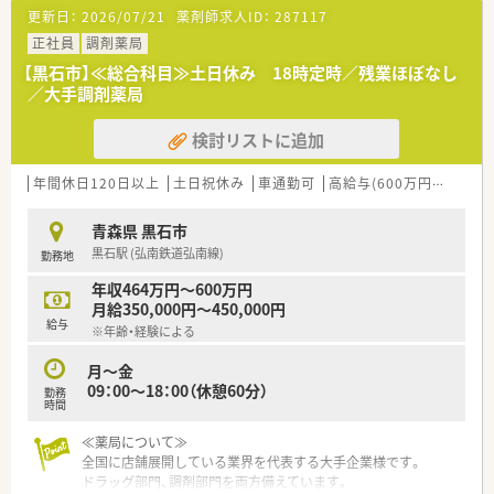
暇など結婚・育児・介護など様々なライフイベントと仕事が両立
更新日：
2026/07/21
薬剤師求人ID：
287117
できるよう、取り入れております。また、子育て世代応援の具体
策を実施し厚労省からも認定マークを取得しております。
正社員
調剤薬局
【黒石市】≪総合科目≫土日休み 18時定時／残業ほぼなし
≪店舗について≫
／大手調剤薬局
大変広々とした調剤室と薬局内。OTCやお薬以外にも、地域の方
の為に多くの医療グッズを取り揃えています。患者様の負担軽
検討リストに追加
減や感染症対策を考え、ドライブスルーも設置されております。
居宅在宅も対応し、薬剤師としての知識と経験を培える環境で
す。
年間休日120日以上
土日祝休み
車通勤可
高給与(600万円以上)
認
≪こんな方にオススメ≫
青森県 黒石市
・充実した保障・福利厚生・財形貯蓄のある環境で安定勤務を希望
黒石駅 (弘南鉄道弘南線)
勤務地
する方
・調剤設備もしっかり整った環境で調剤業務に集中したい方
年収464万円～600万円
・全体的に若い年代の方と目標もってお仕事されたい方
月給350,000円～450,000円
給与
※年齢・経験による
月～金
09：00～18：00（休憩60分）
勤務
時間
≪薬局について≫
全国に店舗展開している業界を代表する大手企業様です。
ドラッグ部門、調剤部門を両方備えています。