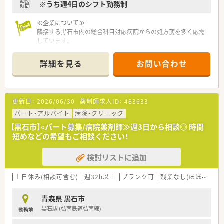
勤務
※うち週4日のシフト勤務制
時間
≪企業について≫
隣接する黒石市内の総合科目対応病院からの処方箋を多く応需
しています。
人材育成にも会社として積極的に取り組んでいます。
OJT、研修制度も万全。
詳細を見る
お問い合わせ
厚生労働省が示した「患者のための薬局ビジョン」において求め
られている項目に対し、独自の研修体制を整備。
階層別に達成項目を設定し、座学だけではなく行動もあわせて全
体的なスキルアップができます。
更新日：
2026/06/30
薬剤師求人ID：
483633
管理薬剤師は30代の頼りがいある男性。
患者様もご高齢の方が多い為、勤務されている方々は基本的に皆
パート・アルバイト
病院・クリニック
さん穏やかにお話しをされるので丁寧に指導していただけま
【黒石市】«パート募集/病院薬剤師≫週3日から相談◎ 時間
す。
短めなどの希望もご相談ください！
じっくりスキルアップをしていきたい方に大変オススメです。
検討リストに追加
土日休み(相談可含む)
週32h以上
ブランク可
残業なし(ほぼなし含む)
青森県 黒石市
黒石駅 (弘南鉄道弘南線)
勤務地