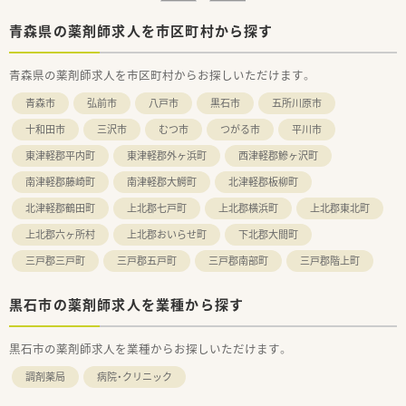
青森県の薬剤師求人を市区町村から探す
青森県の薬剤師求人を市区町村からお探しいただけます。
青森市
弘前市
八戸市
黒石市
五所川原市
十和田市
三沢市
むつ市
つがる市
平川市
東津軽郡平内町
東津軽郡外ヶ浜町
西津軽郡鰺ヶ沢町
南津軽郡藤崎町
南津軽郡大鰐町
北津軽郡板柳町
北津軽郡鶴田町
上北郡七戸町
上北郡横浜町
上北郡東北町
上北郡六ヶ所村
上北郡おいらせ町
下北郡大間町
三戸郡三戸町
三戸郡五戸町
三戸郡南部町
三戸郡階上町
黒石市の薬剤師求人を業種から探す
黒石市の薬剤師求人を業種からお探しいただけます。
調剤薬局
病院・クリニック