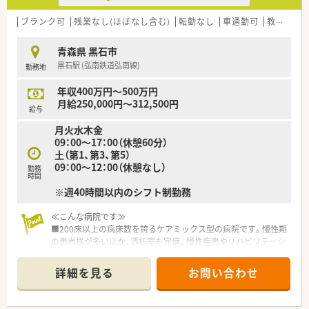
ブランク可
残業なし(ほぼなし含む)
転勤なし
車通勤可
教育制度あり
青森県 黒石市
黒石駅 (弘南鉄道弘南線)
勤務地
年収400万円～500万円
月給250,000円～312,500円
給与
月火水木金
09：00～17：00（休憩60分）
土（第1、第3、第5）
09：00～12：00（休憩なし）
勤務
時間
※週40時間以内のシフト制勤務
≪こんな病院です≫
■200床以上の病床数を誇るケアミックス型の病院です。慢性期
の患者様が多いほか、透析室も完備。慢性疾患やリハビリテーシ
ョンなどにも対応しているのが特徴です。
≪ワークライフバランス重視の方にもピッタリ！≫
詳細を見る
お問い合わせ
■40代の薬局長を中心に30代・60代と幅広い世代の薬剤師が活
躍しています！
■ゆったりとした雰囲気の職場なので、ワークライフバランスを