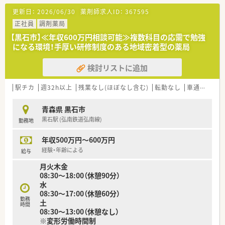
取りたい方にもおすすめです。
更新日：
2026/06/30
薬剤師求人ID：
367595
正社員
調剤薬局
【黒石市】≪年収600万円相談可能≫複数科目の応需で勉強
になる環境！手厚い研修制度のある地域密着型の薬局
検討リストに追加
駅チカ
週32h以上
残業なし(ほぼなし含む)
転勤なし
車通勤可
高
青森県 黒石市
黒石駅 (弘南鉄道弘南線)
勤務地
年収500万円～600万円
経験・年齢による
給与
月火木金
08:30～18:00（休憩90分）
水
08:30～17:00（休憩60分）
勤務
土
時間
08:30～13:00（休憩なし）
※変形労働時間制