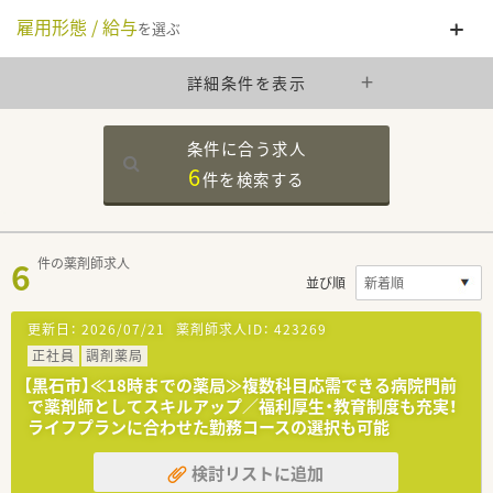
雇用形態 / 給与
を選ぶ
詳細条件を表示
条件に合う求人
6
件を
検索する
6
件の薬剤師求人
並び順
更新日：
2026/07/21
薬剤師求人ID：
423269
正社員
調剤薬局
【黒石市】≪18時までの薬局≫複数科目応需できる病院門前
で薬剤師としてスキルアップ／福利厚生・教育制度も充実！
ライフプランに合わせた勤務コースの選択も可能
検討リストに追加