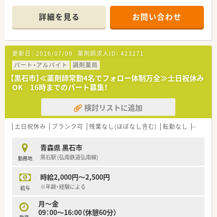
やりがいはもちろん、充実の教育環境と福利厚生が魅力です。
今後の出店計画もあり、将来性も抜群です。
詳細を見る
お問い合わせ
更新日：
2026/07/09
薬剤師求人ID：
423271
パート・アルバイト
調剤薬局
【黒石市】≪薬剤師常勤4名でフォロー体制万全≫土日祝休み
OK 16時までのパート募集！
検討リストに追加
土日祝休み
ブランク可
残業なし(ほぼなし含む)
転勤なし
車通勤
青森県 黒石市
黒石駅 (弘南鉄道弘南線)
勤務地
時給2,000円～2,500円
※年齢・経験による
給与
月～金
09：00～16:00（休憩60分）