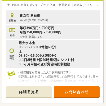
土日休み(相談可含む)
ブランク可
車通勤可
高給与(600万円以上)
青森県 黒石市
黒石駅 (弘南鉄道弘南線)
勤務地
年収396万円～700万円
月給250,000円～350,000円
給与
※年齢・経験による
月火水木金
08:30～18:00（休憩60分）
土
08:30～16:00（休憩60分）
勤務
時間
※1日8時間上限40時間/週のシフト制
※1ヶ月単位の変形労働時間制勤務
≪研修制度も充実した大手調剤薬局です≫
福岡県に本社を構え、43都道府県に店舗展開しております。独自
の研修システムを活用し、効率的かつ効果的なスキルアップを支
援します。また、大学と提携し、がん･高齢者医療など最新の知識
修得をし、専門性の高い薬剤師を育成しています。
詳細を見る
お問い合わせ
≪家庭とキャリアの両立を支援≫
例えば、結婚休暇や配偶者出産休暇、連続休暇やボランティア休