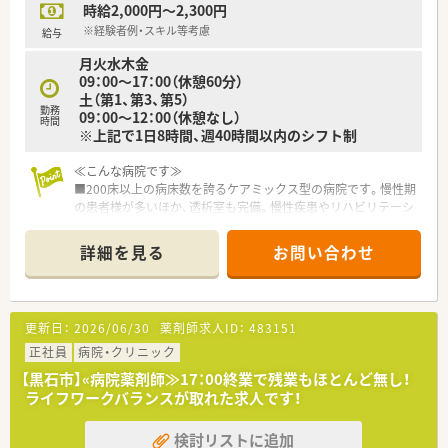
時給2,000円～2,300円
※経験者例・スキル等考慮
給与
月火水木金
09：00～17：00（休憩60分）
土（第1、第3、第5）
勤務
09：00～12：00（休憩なし）
時間
※上記で1日8時間、週40時間以内のシフト制
≪こんな病院です≫
■200床以上の病床数を誇るケアミックス型の病院です。慢性期
の患者様が多いほか、透析室も完備。慢性疾患やリハビリテーシ
ョンなどにも対応しているのが特徴です。
詳細を見る
お問い合わせ
≪こんな人が働いています≫
■40代の薬局長を中心に30代・60代と幅広い世代の薬剤師が活
躍しています！
更新日：
2026/06/30
薬剤師求人ID：
483151
≪時間数・曜日等ご相談ください≫
■週3～から勤務可能な方を積極募集中！
正社員
病院・クリニック
■勤務時間数や曜日などはご相談ください。
【黒石市】«病院薬剤師≫17：00終業で残業もほとんど無し！
■昇給ありのパート求人です♪
ライフワークバランスが取れた求人です！
検討リストに追加