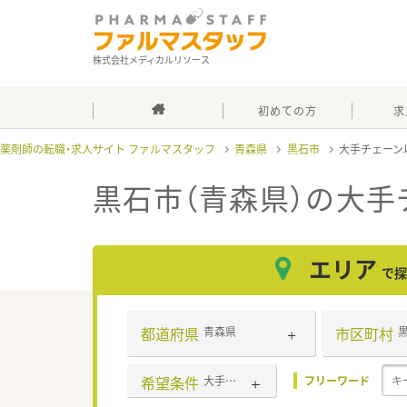
株式会社メディカルリソース
初めての方
求
薬剤師の転職・求人サイト ファルマスタッフ
青森県
黒石市
大手チェーン
黒石市（青森県）の大手
エリア
で探
都道府県
市区町村
青森県
希望条件
大手チェーン以外
フリーワード