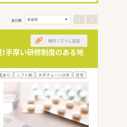
並び順
検討リストに追加
境！手厚い研修制度のある地
度あり
シフト制
大手チェーン以外
在宅