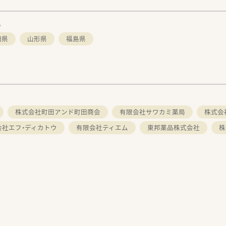
。
田県
山形県
福島県
株式会社町田アンド町田商会
有限会社サワカミ薬局
株式会
会社エフ・ディカトウ
有限会社ティエム
東邦薬品株式会社
株