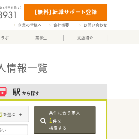
00
（祝日を除く）
【無料】転職サポート登録
企業の皆様へ
会社概要
お問い合わせ
マラボ
薬学生
支店紹介
人情報一覧
駅
から探す
条件に合う求人
与
を選ぶ
1
件を
検索する