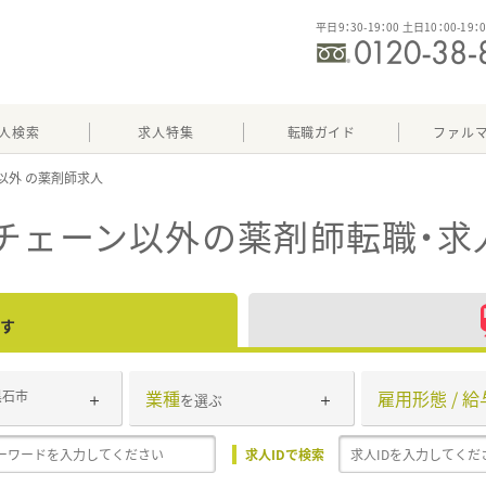
平日9：30-19：00 土日10：00-19：
人検索
求人特集
転職ガイド
ファル
以外
チェーン以外
の薬剤師転職・求
す
業種
雇用形態 / 給
黒石市
を選ぶ
求人IDで検索