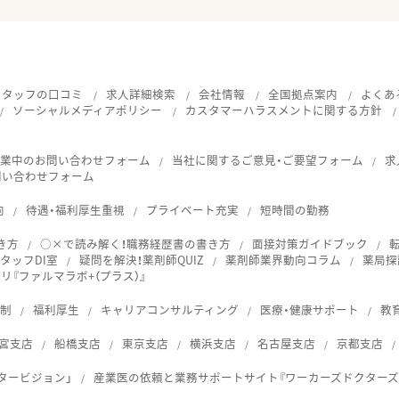
スタッフの口コミ
求人詳細検索
会社情報
全国拠点案内
よくあ
ソーシャルメディアポリシー
カスタマーハラスメントに関する方針
就業中のお問い合わせフォーム
当社に関するご意見・ご要望フォーム
求
問い合わせフォーム
向
待遇・福利厚生重視
プライベート充実
短時間の勤務
き方
○×で読み解く！職務経歴書の書き方
面接対策ガイドブック
タッフDI室
疑問を解決！薬剤師QUIZ
薬剤師業界動向コラム
薬局探
『ファルマラボ+（プラス）』
体制
福利厚生
キャリアコンサルティング
医療・健康サポート
教
宮支店
船橋支店
東京支店
横浜支店
名古屋支店
京都支店
タービジョン」
産業医の依頼と業務サポートサイト『ワーカーズドクターズ
ス