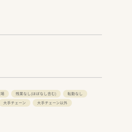
職場
残業なし(ほぼなし含む)
転勤なし
大手チェーン
大手チェーン以外