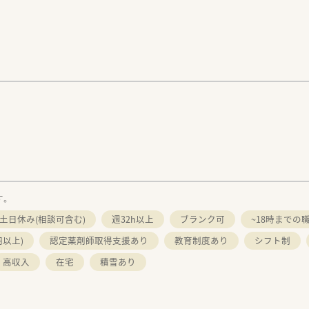
す。
土日休み(相談可含む)
週32h以上
ブランク可
~18時までの
円以上)
認定薬剤師取得支援あり
教育制度あり
シフト制
高収入
在宅
積雪あり