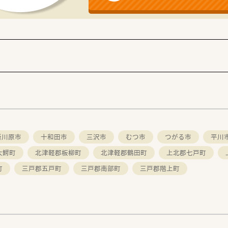
所川原市
十和田市
三沢市
むつ市
つがる市
平川
大鰐町
北津軽郡板柳町
北津軽郡鶴田町
上北郡七戸町
町
三戸郡五戸町
三戸郡南部町
三戸郡階上町