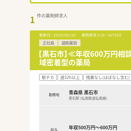
件の薬剤師求人
1
更新日：
2026/06/30
薬剤師求人ID：
367595
正社員
調剤薬局
【黒石市】≪年収600万円
域密着型の薬局
駅チカ
週32h以上
残業なし(ほぼなし含む)
青森県 黒石市
勤務地
黒石駅 (弘南鉄道弘南線)
年収500万円～600万円
給与