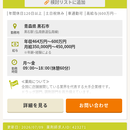
検討リストに追加
年間休日120日以上
土日祝休み
車通勤可
高給与(600万円以上)
認
青森県 黒石市
黒石駅 (弘南鉄道弘南線)
勤務地
年収464万円～600万円
月給350,000円～450,000円
給与
※年齢・経験による
月～金
09：00～18：00（休憩60分）
勤務
時間
≪薬局について≫
全国に店舗展開している業界を代表する大手企業様です。
ドラッグ部門、調剤部門を両方備えています。
やりがいはもちろん、充実の教育環境と福利厚生が魅力です。
今後の出店計画もあり、将来性も抜群です。
詳細を見る
お問い合わせ
更新日：
2026/07/09
薬剤師求人ID：
423271