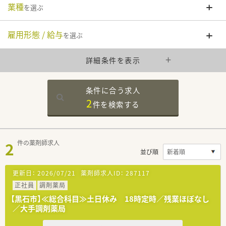
業種
を選ぶ
雇用形態 / 給与
を選ぶ
詳細条件を表示
条件に合う求人
2
件を
検索する
2
件の薬剤師求人
並び順
更新日：
2026/07/21
薬剤師求人ID：
287117
正社員
調剤薬局
【黒石市】≪総合科目≫土日休み 18時定時／残業ほぼなし
／大手調剤薬局