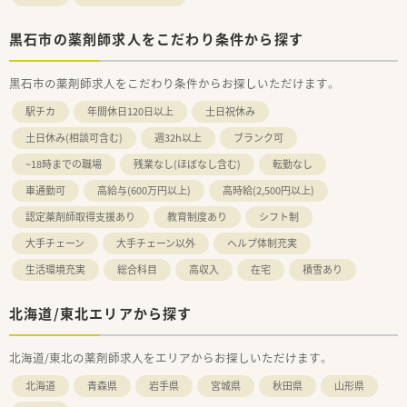
黒石市の薬剤師求人をこだわり条件から探す
黒石市の薬剤師求人をこだわり条件からお探しいただけます。
駅チカ
年間休日120日以上
土日祝休み
土日休み(相談可含む)
週32h以上
ブランク可
~18時までの職場
残業なし(ほぼなし含む)
転勤なし
車通勤可
高給与(600万円以上)
高時給(2,500円以上)
認定薬剤師取得支援あり
教育制度あり
シフト制
大手チェーン
大手チェーン以外
ヘルプ体制充実
生活環境充実
総合科目
高収入
在宅
積雪あり
北海道/東北エリアから探す
北海道/東北の薬剤師求人をエリアからお探しいただけます。
北海道
青森県
岩手県
宮城県
秋田県
山形県