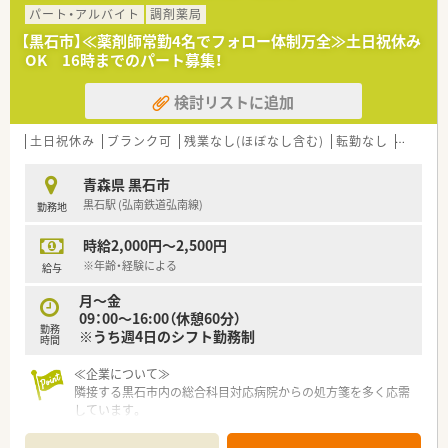
パート・アルバイト
調剤薬局
【黒石市】≪薬剤師常勤4名でフォロー体制万全≫土日祝休み
OK 16時までのパート募集！
検討リストに追加
土日祝休み
ブランク可
残業なし(ほぼなし含む)
転勤なし
車通勤
青森県 黒石市
黒石駅 (弘南鉄道弘南線)
勤務地
時給2,000円～2,500円
※年齢・経験による
給与
月～金
09：00～16:00（休憩60分）
勤務
※うち週4日のシフト勤務制
時間
≪企業について≫
隣接する黒石市内の総合科目対応病院からの処方箋を多く応需
しています。
人材育成にも会社として積極的に取り組んでいます。
OJT、研修制度も万全。