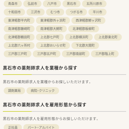
青森市
弘前市
八戸市
黒石市
五所川原市
十和田市
三沢市
むつ市
つがる市
平川市
東津軽郡平内町
東津軽郡外ヶ浜町
西津軽郡鰺ヶ沢町
南津軽郡藤崎町
南津軽郡大鰐町
北津軽郡板柳町
北津軽郡鶴田町
上北郡七戸町
上北郡横浜町
上北郡東北町
上北郡六ヶ所村
上北郡おいらせ町
下北郡大間町
三戸郡三戸町
三戸郡五戸町
三戸郡南部町
三戸郡階上町
黒石市の薬剤師求人を業種から探す
黒石市の薬剤師求人を業種からお探しいただけます。
調剤薬局
病院・クリニック
黒石市の薬剤師求人を雇用形態から探す
黒石市の薬剤師求人を雇用形態からお探しいただけます。
正社員
パート・アルバイト