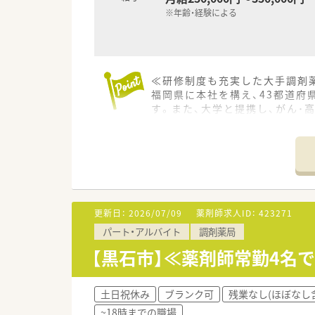
※年齢・経験による
≪研修制度も充実した大手調剤
福岡県に本社を構え、43都道
す。また、大学と提携し、がん･
≪家庭とキャリアの両立を支援
例えば、結婚休暇や配偶者出産
う、取り入れております。また
≪店舗について≫
大変広々とした調剤室と薬局内
更新日：
2026/07/09
薬剤師求人ID：
423271
症対策を考え、ドライブスルー
パート・アルバイト
調剤薬局
≪こんな方にオススメ≫
【黒石市】≪薬剤師常勤4名
・充実した保障・福利厚生・財形
・調剤設備もしっかり整った環
・全体的に若い年代の方と目標
土日祝休み
ブランク可
残業なし(ほぼなし
~18時までの職場