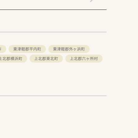
市
東津軽郡平内町
東津軽郡外ヶ浜町
上北郡横浜町
上北郡東北町
上北郡六ヶ所村