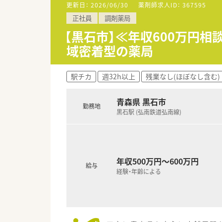
更新日：
2026/06/30
薬剤師求人ID：
367595
正社員
調剤薬局
【黒石市】≪年収600万円
域密着型の薬局
駅チカ
週32h以上
残業なし(ほぼなし含む)
青森県 黒石市
勤務地
黒石駅 (弘南鉄道弘南線)
年収500万円～600万円
給与
経験・年齢による