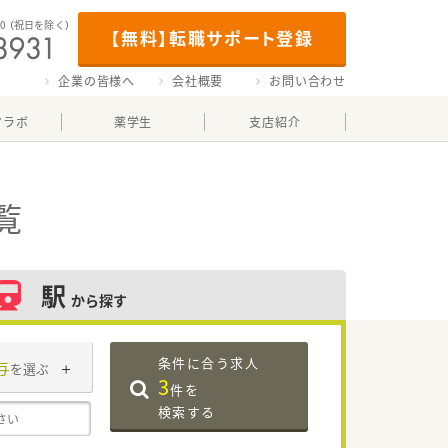
00
（祝日を除く）
【無料】転職サポート登録
企業の皆様へ
会社概要
お問い合わせ
マラボ
薬学生
支店紹介
覧
駅
から探す
条件に合う求人
与
を選ぶ
3
件を
検索する