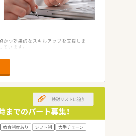
率的かつ効果的なスキルアップを支援しま
しています。
々なライフイベントと仕事が両立できるよ
得しております。
り揃えています。患者様の負担軽減や感染
と経験を培える環境です。
検討リストに追加
時までのパート募集！
教育制度あり
シフト制
大手チェーン