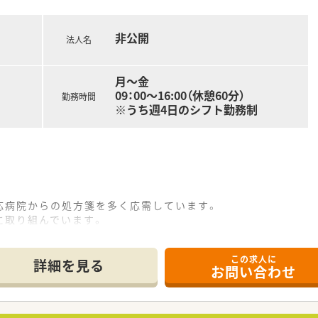
非公開
法人名
月～金
09：00～16:00（休憩60分）
勤務時間
※うち週4日のシフト勤務制
応病院からの処方箋を多く応需しています。
に取り組んでいます。
めの薬局ビジョン」において求められている項目に対し、独自の
この求人に
学だけではなく行動もあわせて全体的なスキルアップができます
詳細を見る
お問い合わせ
る男性。
勤務されている方々は基本的に皆さん穏やかにお話しをされる
きたい方に大変オススメです。