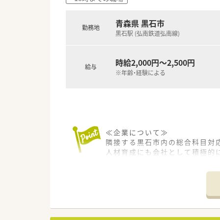
青森県 黒石市
勤務地
黒石駅 (弘南鉄道弘南線)
時給2,000円～2,500円
給与
※年齢・経験による
≪企業について≫
隣接する黒石市内の総合科目対
人材育成にも会社として積極的
OJT、研修制度も万全。
厚生労働省が示した「患者のた
階層別に達成項目を設定し、座
管理薬剤師は30代の頼りがいあ
患者様もご高齢の方が多い為、
じっくりスキルアップをしてい