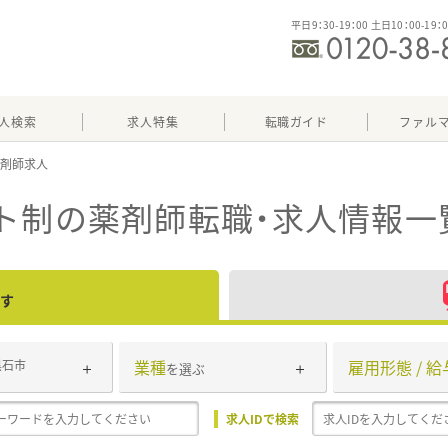
平日9：30-19：00 土日10：00-19：
人検索
求人特集
転職ガイド
ファル
ト制
の薬剤師転職・求人情報一
す
業種
雇用形態 / 給
黒石市
を選ぶ
求人IDで検索