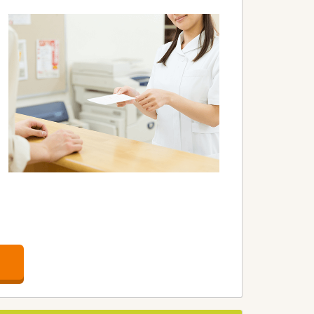
研修体制を整備。
。
ので丁寧に指導していただけます。