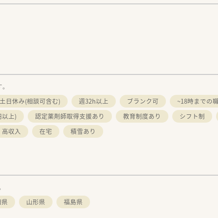
す。
土日休み(相談可含む)
週32h以上
ブランク可
~18時までの
円以上)
認定薬剤師取得支援あり
教育制度あり
シフト制
高収入
在宅
積雪あり
。
田県
山形県
福島県