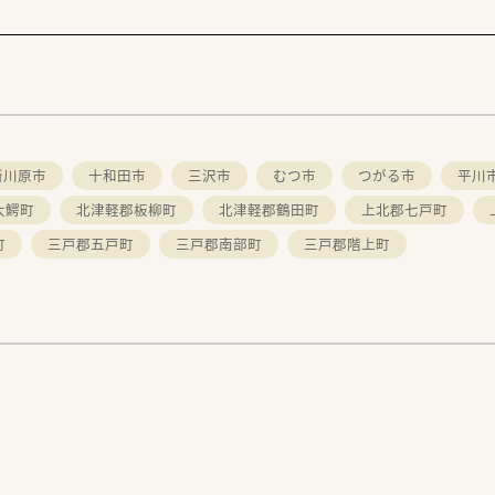
所川原市
十和田市
三沢市
むつ市
つがる市
平川
大鰐町
北津軽郡板柳町
北津軽郡鶴田町
上北郡七戸町
町
三戸郡五戸町
三戸郡南部町
三戸郡階上町