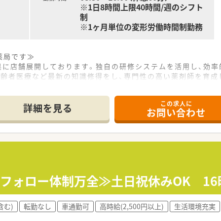
※1日8時間上限40時間/週のシフト
制
※1ヶ月単位の変形労働時間制勤務
薬局です≫
府県に店舗展開しております。独自の研修システムを活用し、効
高齢者医療など最新の知識修得をし、専門性の高い薬剤師を育成
≫
この求人に
休暇、連続休暇やボランティア休暇など結婚・育児・介護など様
詳細を見る
お問い合わせ
、子育て世代応援の具体策を実施し厚労省からも認定マークを取
。OTCやお薬以外にも、地域の方の為に多くの医療グッズを取
も設置されております。居宅在宅も対応し、薬剤師としての知識
でフォロー体制万全≫土日祝休みOK 16
貯蓄のある環境で安定勤務を希望する方
境で調剤業務に集中したい方
もってお仕事されたい方
含む)
転勤なし
車通勤可
高時給(2,500円以上)
生活環境充実