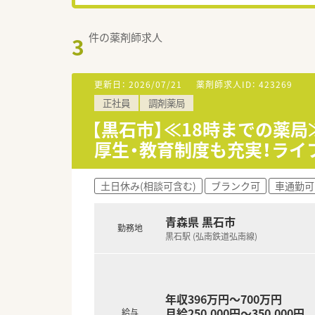
件の薬剤師求人
3
更新日：
2026/07/21
薬剤師求人ID：
423269
正社員
調剤薬局
【黒石市】≪18時までの薬
厚生・教育制度も充実！ラ
土日休み(相談可含む)
ブランク可
車通勤可
青森県 黒石市
勤務地
黒石駅 (弘南鉄道弘南線)
年収396万円～700万円
月給250,000円～350,000円
給与