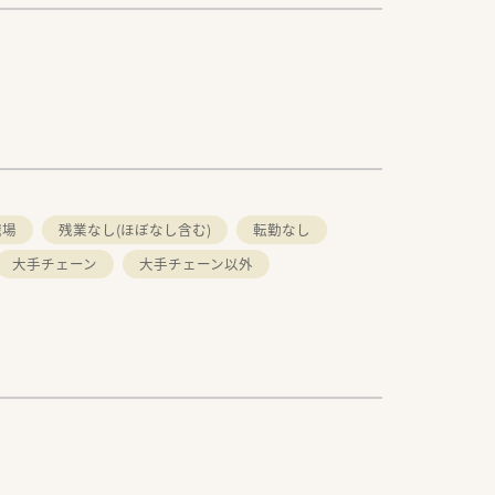
職場
残業なし(ほぼなし含む)
転勤なし
大手チェーン
大手チェーン以外