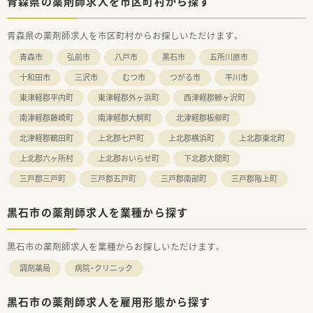
青森県の薬剤師求人を市区町村から探す
青森県の薬剤師求人を市区町村からお探しいただけます。
青森市
弘前市
八戸市
黒石市
五所川原市
十和田市
三沢市
むつ市
つがる市
平川市
東津軽郡平内町
東津軽郡外ヶ浜町
西津軽郡鰺ヶ沢町
南津軽郡藤崎町
南津軽郡大鰐町
北津軽郡板柳町
北津軽郡鶴田町
上北郡七戸町
上北郡横浜町
上北郡東北町
上北郡六ヶ所村
上北郡おいらせ町
下北郡大間町
三戸郡三戸町
三戸郡五戸町
三戸郡南部町
三戸郡階上町
黒石市の薬剤師求人を業種から探す
黒石市の薬剤師求人を業種からお探しいただけます。
調剤薬局
病院・クリニック
黒石市の薬剤師求人を雇用形態から探す