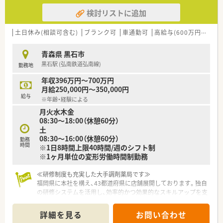
検討リストに追加
土日休み(相談可含む)
ブランク可
車通勤可
高給与(600万円以上)
青森県 黒石市
黒石駅 (弘南鉄道弘南線)
勤務地
年収396万円～700万円
月給250,000円～350,000円
給与
※年齢・経験による
月火水木金
08:30～18:00（休憩60分）
土
08:30～16:00（休憩60分）
勤務
時間
※1日8時間上限40時間/週のシフト制
※1ヶ月単位の変形労働時間制勤務
≪研修制度も充実した大手調剤薬局です≫
福岡県に本社を構え、43都道府県に店舗展開しております。独自
の研修システムを活用し、効率的かつ効果的なスキルアップを支
援します。また、大学と提携し、がん･高齢者医療など最新の知識
修得をし、専門性の高い薬剤師を育成しています。
詳細を見る
お問い合わせ