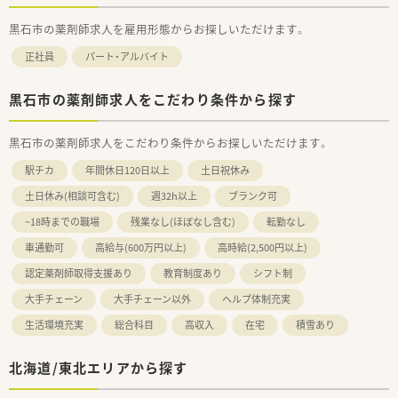
黒石市の薬剤師求人を雇用形態からお探しいただけます。
正社員
パート・アルバイト
黒石市の薬剤師求人をこだわり条件から探す
黒石市の薬剤師求人をこだわり条件からお探しいただけます。
駅チカ
年間休日120日以上
土日祝休み
土日休み(相談可含む)
週32h以上
ブランク可
~18時までの職場
残業なし(ほぼなし含む)
転勤なし
車通勤可
高給与(600万円以上)
高時給(2,500円以上)
認定薬剤師取得支援あり
教育制度あり
シフト制
大手チェーン
大手チェーン以外
ヘルプ体制充実
生活環境充実
総合科目
高収入
在宅
積雪あり
北海道/東北エリアから探す