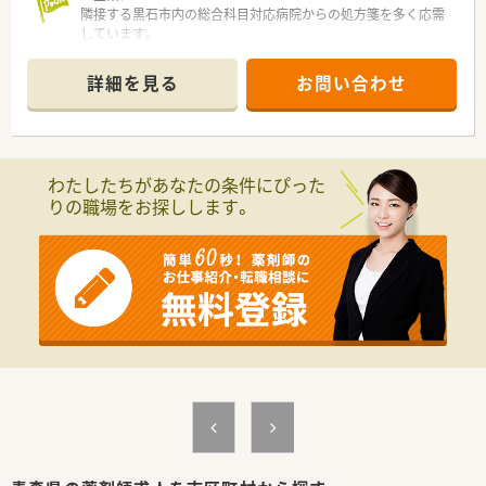
隣接する黒石市内の総合科目対応病院からの処方箋を多く応需
しています。
人材育成にも会社として積極的に取り組んでいます。
OJT、研修制度も万全。
詳細を見る
お問い合わせ
厚生労働省が示した「患者のための薬局ビジョン」において求め
られている項目に対し、独自の研修体制を整備。
階層別に達成項目を設定し、座学だけではなく行動もあわせて全
体的なスキルアップができます。
管理薬剤師は30代の頼りがいある男性。
わたしたちがあなたの条件にぴった
患者様もご高齢の方が多い為、勤務されている方々は基本的に皆
りの職場をお探しします。
さん穏やかにお話しをされるので丁寧に指導していただけま
す。
じっくりスキルアップをしていきたい方に大変オススメです。