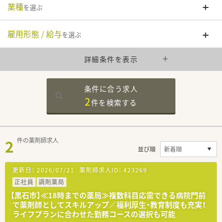
業種
を選ぶ
雇用形態 / 給与
を選ぶ
詳細条件を表示
条件に合う求人
2
件を
検索する
2
件の薬剤師求人
並び順
更新日：
2026/07/21
薬剤師求人ID：
423269
正社員
調剤薬局
【黒石市】≪18時までの薬局≫複数科目応需できる病院門前
で薬剤師としてスキルアップ／福利厚生・教育制度も充実！
ライフプランに合わせた勤務コースの選択も可能