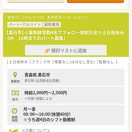
≪家庭とキャリアの両立を支援≫
例えば、結婚休暇や配偶者出産休暇、連続休暇やボランティア休
暇など結婚・育児・介護など様々なライフイベントと仕事が両立
更新日：
2026/07/09
薬剤師求人ID：
423271
できるよう、取り入れております。また、子育て世代応援の具体
策を実施し厚労省からも認定マークを取得しております。
パート・アルバイト
調剤薬局
【黒石市】≪薬剤師常勤4名でフォロー体制万全≫土日祝休み
≪店舗について≫
OK 16時までのパート募集！
大変広々とした調剤室と薬局内。OTCやお薬以外にも、地域の方
の為に多くの医療グッズを取り揃えています。患者様の負担軽
検討リストに追加
減や感染症対策を考え、ドライブスルーも設置されております。
居宅在宅も対応し、薬剤師としての知識と経験を培える環境で
す。
土日祝休み
ブランク可
残業なし(ほぼなし含む)
転勤なし
車通勤
≪こんな方にオススメ≫
青森県 黒石市
・充実した保障・福利厚生・財形貯蓄のある環境で安定勤務を希望
黒石駅 (弘南鉄道弘南線)
勤務地
する方
・調剤設備もしっかり整った環境で調剤業務に集中したい方
時給2,000円～2,500円
・全体的に若い年代の方と目標もってお仕事されたい方
※年齢・経験による
給与
月～金
09：00～16:00（休憩60分）
勤務
※うち週4日のシフト勤務制
時間
≪企業について≫