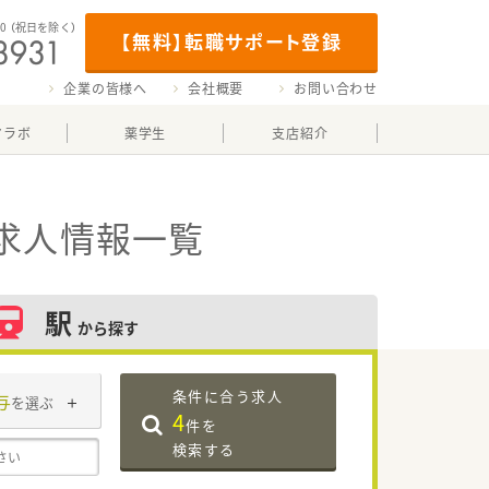
00
（祝日を除く）
【無料】転職サポート登録
企業の皆様へ
会社概要
お問い合わせ
マラボ
薬学生
支店紹介
求人情報一覧
駅
から探す
条件に合う求人
与
を選ぶ
4
件を
検索する