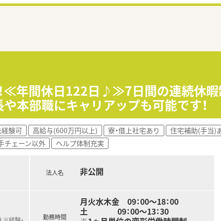
募！≪年間休日122日♪≫7日間の連続休
局長や本部職にキャリアップも可能です！
未経験可
高給与(600万円以上)
寮・借上社宅あり
住宅補助(手当)
手チェーン以外
ヘルプ体制充実
非公開
法人名
月火水木金 09：00～18：00
土 09：00～13：30
勤務時間
 ※経験・