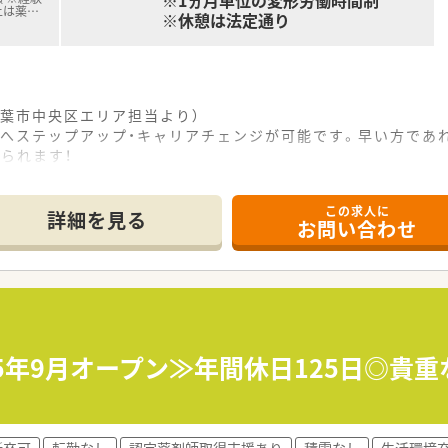
※1ヵ月単位の変形労働時間制
上は薬
…
※休憩は法定通り
葉市中央区エリア担当より）
どへステップアップ・キャリアチェンジが可能です。早い方であ
られます！
------------＊
この求人に
詳細を見る
お問い合わせ
0分ほどの立地にある調剤薬局です。
隣の医療機関などの具体的な情報は現在確認中となっております
人数、設備の詳細などについても随時情報をアップデートしてま
基づいた正確な調剤から監査、患者様への丁寧な服薬指導などを
しながら、エリアマネージャーや本社と連携して円滑な薬局運営
5年9月オープン≫年間休日125日◎貴重な
商品のご案内を通じ、お薬の処方だけでなく患者様の未病や予
病院や企業出身の調剤未経験からスタートして、半年から1年で
新卒可
転勤なし
認定薬剤師取得支援あり
積雪なし
生活環境