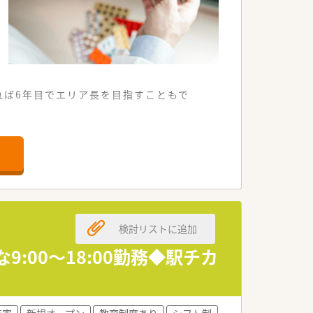
れば6年目でエリア長を目指すこともで
。
いります。
検討リストに追加
ご担当いただきます。
を行う重要な役割を担います。
9:00～18:00勤務◆駅チカ
防といった面からも健康に貢献します。
薬局長へとスピード出世した方がいま
充実
新規オープン
教育制度あり
シフト制