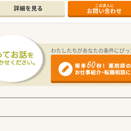
この求人に
詳細を見る
お問い合わせ
ります。
営・臨床検査・IT・流通事業など、約50社もの企業から成り立
、役職関係なくフラットに意見交換が出来る組織運営を行って
ので遣り甲斐をもって働く事が可能です。
含めた経営層の方が応援に快く入ってくださる環境です。
になる事が可能で、自分から手を挙げれば色んな仕事をする事が
、MA、OTC担当等などの薬剤師＋αの仕事を学ぶことができ、
わたしたちがあなたの条件にぴっ
がら仕事を行える環境もございますので、地域の薬剤師さんと
も多数輩出（30代前半で子会社の社長として活躍している方も
は多数ございます。
定しての働き方になるので、決まった曜日がお休みとなりますの
を作成しており、1ヶ月前までにシステム申請することで、スム
薬局様です。
サポートできる環境がございます。現場のニーズに合わせて、薬
を整えられています。全店ピッキングシステム（バーコード読
おり、調剤過誤防止を会社としてサポートされています。
ている方
望の方