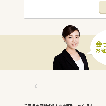
＜法人特徴＞
■大手薬局のグループ企業にな
■グループとしては、調剤薬局運
■ピラミッド型の組織ではなく
考え・みんなで行動する方針な
■急なお休みがあっても、代表
■どの企業よりも最短で取締役
■新卒採用、中途採用、店舗開発
もちろん患者さんと向き合いな
■30代の方で役員になられた方
に対して、キャリアポジション
■シフトに関しては公休日を確
す。 本社一括で全社のシフト
りますので、有給取得率も高い
■最新のシステムで働き易さを
行い、薬剤師様が働きやすい環境
自動監査システムも導入されて
＜こんな方にもおすすめ＞
■大手企業での勤務を希望され
■地域に根付いた薬局で就業希
千葉県の薬剤師求人を市区町村から探す