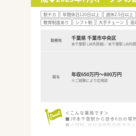
駅チカ
年間休日120日以上
週休2.5日以上
教育制度あり
シフト制
大手チェーン
高
千葉県 千葉市中央区
勤務地
本千葉駅 (JR外房線)／本千葉駅 (JR内房
年収650万円～800万円
給与
※ご経験により応相談
＜こんな薬局です＞
■JR本千葉駅から徒歩6分の場
■小児科、内分泌内科の処方が
■薬剤師1名、事務1名が在籍予