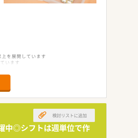
舗以上を展開しています
れています
て様々な活躍ができるフィールドを用意
舗」など様々な店舗を運営しています
最多の51店舗設置しています
一人ひとりが働きやすい環境が整備されて
検討リストに追加
活躍中◎シフトは週単位で作