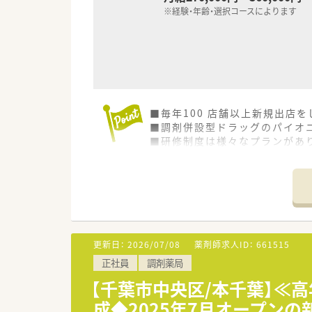
※経験・年齢・選択コースによります
■毎年100 店舗以上新規出店
■調剤併設型ドラッグのパイオニ
■研修制度は様々なプランがあ
■店舗で活躍する従業員、社外
されています
■総合薬剤師・調剤薬剤師（土日
■調剤併設型だけでなく「医療モ
■在宅医療にも積極的取り組んで
■「プラチナくるみん認定企業」
います
更新日：
2026/07/08
薬剤師求人ID：
661515
■充実した研修制度、人事制度、
正社員
調剤薬局
【千葉市中央区/本千葉】≪
成◆2025年7月オープンの