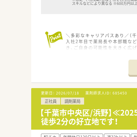
スキルなどにより異なる ※600万円以
＼多彩なキャリアパスあり／（千
入社2年目で薬局長や本部職な
き、ご自身の可能性を大きく広げ
＊------------------------------
【店舗情報と応需状況について】
■JR外房線の鎌取駅から車で1
■応需科目や処方箋の枚数、近
■薬剤師や事務スタッフの配置
更新日：
2026/07/18
薬剤師求人ID：
685450
【想定される業務内容】
正社員
調剤薬局
■調剤薬局において、処方箋に
■店舗の売り上げや利益を意識
【千葉市中央区/浜野】≪202
■化粧品や健康食品などの自社
徒歩2分の好立地です！
【こんな方が活躍中】
■充実した教育制度を活用し、
駅チカ
年間休日120日以上
週32h以上