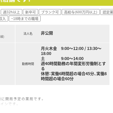
週32h以上
新卒可
ブランク可
高給与(600万円以上)
認定
収入
~18時までの職場
非公開
法人名
線)
月火木金 9:00～12:00 / 13:30～
18:00
土 9:00～14:00
週40時間勤務の年間変形労働制とす
勤務時間
る
休憩：実働6時間超の場合45分、実働8
時間超の場合60分
所に開局予定の薬局です。
メインです。
定です。