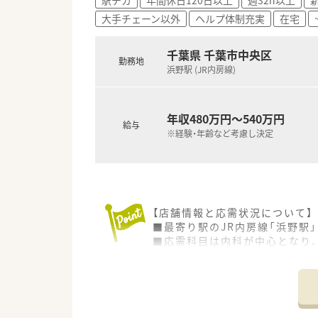
す。
大手チェーン以外
ヘルプ体制充実
在宅
■の育児休業取得率が非常に高
■ご自身の頑張りや成果が正当
います。
千葉県 千葉市中央区
勤務地
浜野駅 (JR内房線)
年収480万円～540万円
給与
※経験・年齢など考慮し決定
【店舗情報と応需状況について】
■最寄り駅のJR内房線「浜野駅
■応需科目は内科が中心となり
■1日の処方箋枚数は約80枚を
【想定されるモデル年収】
■20代の一般薬剤師は平均480
■30代で薬局長に昇進した場合