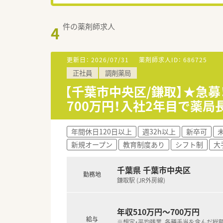
件の薬剤師求人
4
更新日：
2026/07/31
薬剤師求人ID：
686725
正社員
調剤薬局
【千葉市中央区/鎌取】★急
700万円！入社2年目で薬
年間休日120日以上
週32h以上
新卒可
新規オープン
教育制度あり
シフト制
大
千葉県 千葉市中央区
勤務地
鎌取駅 (JR外房線)
年収510万円～700万円
給与
※想定・平均残業、各種手当を含んだ総額