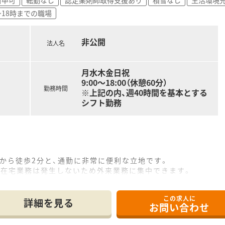
~18時までの職場
く、エリア長クラスの方も育休を取得するなど、仕事と育児を両
に評価され、昇給やキャリアアップへと直結する環境で、高いモ
非公開
法人名
月水木金日祝
9:00～18:00（休憩60分）
勤務時間
※上記の内、週40時間を基本とする
シフト勤務
」から徒歩2分と、通勤に非常に便利な立地です。
、在宅業務は発生しないため外来業務に集中できます。
想定しており、薬剤師は常時2名、事務1名の体制です。
この求人に
詳細を見る
お問い合わせ
万円、30代の一般薬剤師は平均520万円がモデルです。
は、最大で700万円の年収を得ることも可能です。