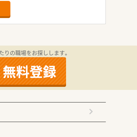
っているグループ会社となります。
いるのでトップダウンではなくみんなで
可能です。
挑戦することも出来ます。
たりの職場をお探しします。
して活躍できる環境もございます。
います）モチベーション･積極性のある方
で、予定も立てやすいシフト組となりま
ーズにお休みを取得することが可能とな
歴やレセコンシステムを全店入れ替えを
み込み＋写真撮影可能）を導入や、