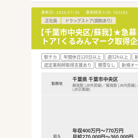
■40代で課長職に就くと750万
更新日：
2026/07/30
薬剤師求人ID：
585581
【こんな取り組みをしています】
正社員
ドラッグストア(調剤あり)
■月1回開催される本社セミナー
■在宅業務の症例報告会も実施
【千葉市中央区/蘇我】★急
■不定期で「こども向け交流会」
トア！くるみんマーク取得企
【こんな方が活躍中】
■患者様やスタッフと円滑にコ
駅チカ
年間休日120日以上
週32h以上
■法人全体では在宅医療に注力
認定薬剤師取得支援あり
積雪なし
新規オ
■キャリアアップへの意欲が高
千葉県 千葉市中央区
勤務地
蘇我駅 (JR外房線)／蘇我駅 (JR内房線
(JR京葉線)
年収400万円～770万円
月給270,000円～360,000円
給与