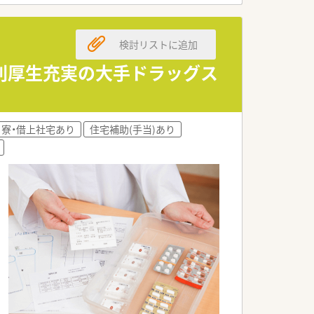
検討リストに追加
す。
す。
福利厚生充実の大手ドラッグス
す。
寮・借上社宅あり
住宅補助(手当)あり