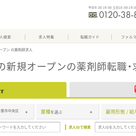
平日9：30-19：00 土日10：00-19：
人検索
求人特集
転職ガイド
ファル
ープン
の新規オープン
の薬剤師転職・
す
業種
雇用形態 / 給
千葉市中央区
を選ぶ
求人IDで検索