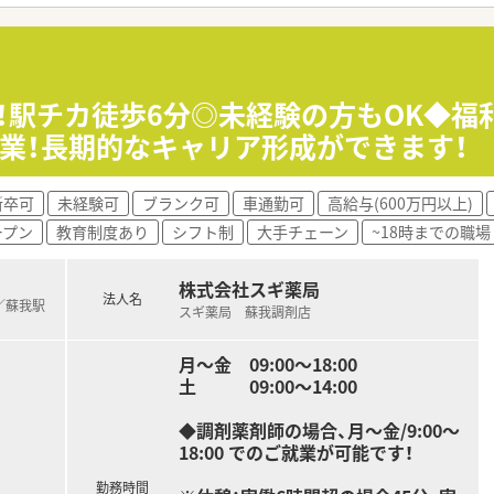
円、50代の部長職では900万円以上の支給実績もあります。
やZOOMでの勉強会を通じ、継続的なスキルアップを支援しま
しており、報告書を提出することで出勤扱いとなる制度がありま
募！駅チカ徒歩6分◎未経験の方もOK◆
を各店舗で開催し、地域住民との交流を大切にしています。
業！長期的なキャリア形成ができます！
ミュニケーションを取り、前向きに業務に取り組む方が活躍中で
新卒可
未経験可
ブランク可
車通勤可
高給与(600万円以上)
しており、多職種連携にやりがいを持って働く方が多くいます。
ープン
教育制度あり
シフト制
大手チェーン
~18時までの職場
い方が、薬局長や本部スタッフへとステップアップしています。
株式会社スギ薬局
法人名
)／蘇我駅
スギ薬局 蘇我調剤店
月～金 09:00～18:00
土 09:00～14:00
◆調剤薬剤師の場合、月～金/9:00～
18:00 でのご就業が可能です！
勤務時間