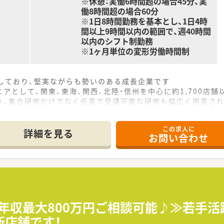
※休憩：実働6時間超の場合45分、実
働8時間超の場合60分
※1日8時間勤務を基本とし、1日4時
間以上9時間以内の範囲で、週40時間
以内のシフト制勤務
※1ヶ月単位の変形労働時間制
をしており、堅実ながらも勢いのある成長企業です
アとして、関東、東海、関西、北陸・信州を中心に約1,700店
り、集合研修だけでなく任意で受講可能な研修も幅広く用意さ
で活躍する従業員、将来経営幹部となる従業員など、薬剤師とし
この求人に
休み・19時までの勤務）どちらかの働き方を選択できます
詳細を見る
お問い合わせ
ール・クリニック併設店舗」「敷地内薬局」「訪問調剤特化型店
おり「訪問調剤特化型店舗」を50店舗以上、無菌調剤室は業界
「健康経営優良法人2023（大規模法人部門）認定」等を取得し
評価制度、キャリア支援制度等があるのも特徴です
高年収最大800万円ご相談可能♪≫若手
新店舗です！