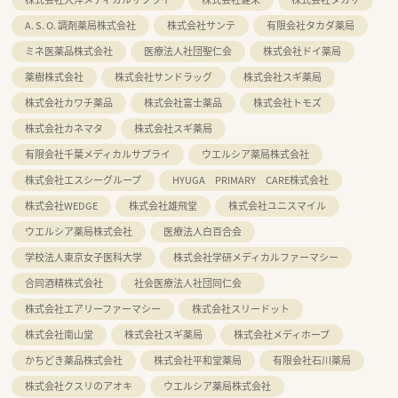
A. S. O. 調剤薬局株式会社
株式会社サンテ
有限会社タカダ薬局
ミネ医薬品株式会社
医療法人社団聖仁会
株式会社ドイ薬局
薬樹株式会社
株式会社サンドラッグ
株式会社スギ薬局
株式会社カワチ薬品
株式会社富士薬品
株式会社トモズ
株式会社カネマタ
株式会社スギ薬局
有限会社千葉メディカルサプライ
ウエルシア薬局株式会社
株式会社エスシーグループ
HYUGA PRIMARY CARE株式会社
株式会社WEDGE
株式会社雄飛堂
株式会社ユニスマイル
ウエルシア薬局株式会社
医療法人白百合会
学校法人東京女子医科大学
株式会社学研メディカルファーマシー
合同酒精株式会社
社会医療法人社団同仁会
株式会社エアリーファーマシー
株式会社スリードット
株式会社南山堂
株式会社スギ薬局
株式会社メディホープ
かちどき薬品株式会社
株式会社平和堂薬局
有限会社石川薬局
株式会社クスリのアオキ
ウエルシア薬局株式会社