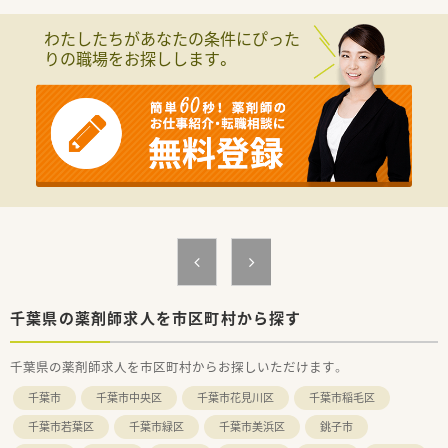
■95%以上が在宅未経験者からスタートなので興味とやる気で
あればしっかりフォローしていきます！
わたしたちがあなたの条件にぴった
■ワークライフバランスを実現するために様々な勤務形態があ
りの職場をお探しします。
ります。
■結婚や出産、その他の環境の変化に応じた希望の勤務形態を選
択する事が可能ですので、無理なく就業することが可能です。
■緩和薬物療法認定薬剤師、ケアマネージャー、介護福祉士も在
籍しております。
■保育費補助制度があり、お子様のいらっしゃる社員のサポート
にも力を入れています。
千葉県の薬剤師求人を市区町村から探す
千葉県の薬剤師求人を市区町村からお探しいただけます。
千葉市
千葉市中央区
千葉市花見川区
千葉市稲毛区
千葉市若葉区
千葉市緑区
千葉市美浜区
銚子市