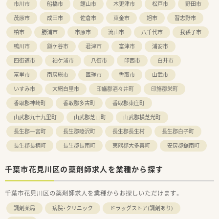
市川市
船橋市
館山市
木更津市
松戸市
野田市
茂原市
成田市
佐倉市
東金市
旭市
習志野市
柏市
勝浦市
市原市
流山市
八千代市
我孫子市
鴨川市
鎌ケ谷市
君津市
富津市
浦安市
四街道市
袖ケ浦市
八街市
印西市
白井市
富里市
南房総市
匝瑳市
香取市
山武市
いすみ市
大網白里市
印旛郡酒々井町
印旛郡栄町
香取郡神崎町
香取郡多古町
香取郡東庄町
山武郡九十九里町
山武郡芝山町
山武郡横芝光町
長生郡一宮町
長生郡睦沢町
長生郡長生村
長生郡白子町
長生郡長柄町
長生郡長南町
夷隅郡大多喜町
安房郡鋸南町
千葉市花見川区の薬剤師求人を業種から探す
千葉市花見川区の薬剤師求人を業種からお探しいただけます。
調剤薬局
病院・クリニック
ドラッグストア(調剤あり)