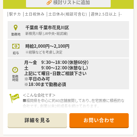
検討リストに追加
駅チカ
土日祝休み
土日休み(相談可含む)
週休2.5日以上
週32h以
千葉県 千葉市花見川区
新検見川駅 (JR中央・総武線)
勤務地
時給2,000円～2,100円
※経験などを考慮し決定
給与
月～金 9：30～18：00（休憩60分）
土 9：00～12：00（休憩なし）
上記にて曜日・日数ご相談下さい
勤務
※平日のみ可
時間
※18：00まで勤務必須
＜こんな会社です＞
■福岡県を中心に約40店舗展開しており、在宅医療に積極的な
会社です。創業以来2桁成長を続けております。
■在宅で訪問する患者数は九州1位の実績があり訪問先は施設・
個人宅まで多岐に渡りますので薬剤師としてスキルを磨ける環
詳細を見る
お問い合わせ
境です。
ケアマネージャーとも話す機会もあり。患者様を包括した取り
組みが可能！