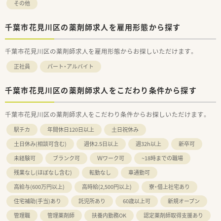
その他
千葉市花見川区の薬剤師求人を雇用形態から探す
千葉市花見川区の薬剤師求人を雇用形態からお探しいただけます。
正社員
パート・アルバイト
千葉市花見川区の薬剤師求人をこだわり条件から探す
千葉市花見川区の薬剤師求人をこだわり条件からお探しいただけます。
駅チカ
年間休日120日以上
土日祝休み
土日休み(相談可含む)
週休2.5日以上
週32h以上
新卒可
未経験可
ブランク可
Ｗワーク可
~18時までの職場
残業なし(ほぼなし含む)
転勤なし
車通勤可
高給与(600万円以上)
高時給(2,500円以上)
寮・借上社宅あり
住宅補助(手当)あり
託児所あり
60歳以上可
新規オープン
管理職
管理薬剤師
扶養内勤務OK
認定薬剤師取得支援あり