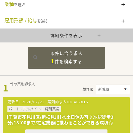
業種
を選ぶ
雇用形態 / 給与
を選ぶ
詳細条件を表示
条件に合う求人
1
件を
検索する
1
件の薬剤師求人
並び順
更新日：
2026/07/21
薬剤師求人ID：
407816
パート・アルバイト
調剤薬局
【千葉市花見川区/新検見川】≪土日休み可♪≫駅徒歩3
分/18：00まで/在宅業務に携わることができる環境◎