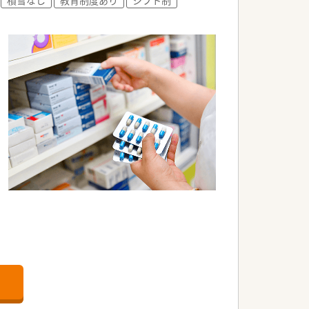
を入れています。
ムで成長を後押ししてくれる企業！学術大