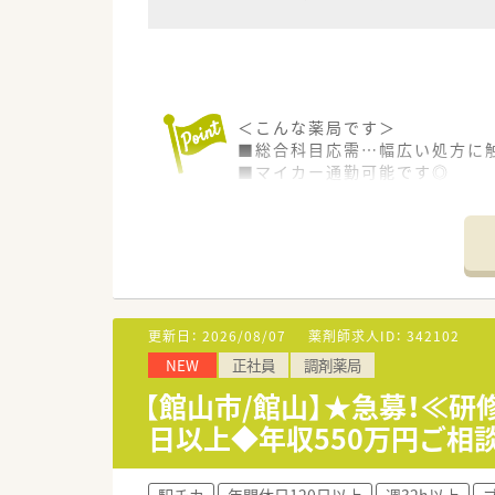
＜こんな薬局です＞
■総合科目応需…幅広い処方に触
■マイカー通勤可能です◎
＜こんな会社です＞
■関西に50店舗、関東圏～中国
医療モール型を中心に、総合病
■無借金経営を続け、企業として
20年間昇給し続けており、毎年
■グループ企業も多数あるので、
更新日：
2026/08/07
薬剤師求人ID：
342102
仕事をする事も可能ですので仕
NEW
正社員
調剤薬局
【館山市/館山】★急募！≪研
日以上◆年収550万円ご相
駅チカ
年間休日120日以上
週32h以上