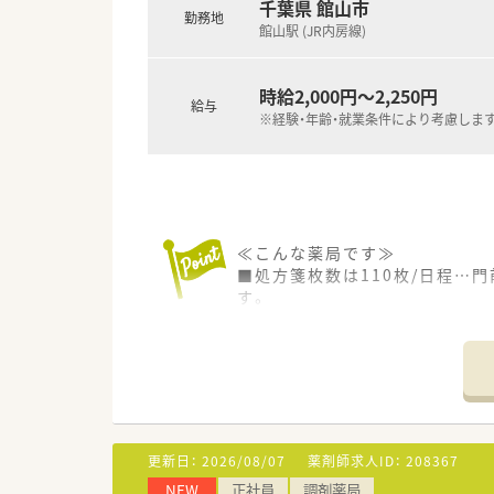
千葉県 館山市
勤務地
館山駅 (JR内房線)
時給2,000円～2,250円
給与
※経験・年齢・就業条件により考慮しま
≪こんな薬局です≫
■処方箋枚数は110枚/日程…
す。
■未経験の方も安心のフォロー体
≪こんな会社です≫
■関西に50店舗、関東圏～中国
医療モール型を中心に、総合病
■無借金経営を続け、企業として
20年間昇給し続けており、毎年
更新日：
2026/08/07
薬剤師求人ID：
208367
■グループ企業も多数あるので、
NEW
正社員
調剤薬局