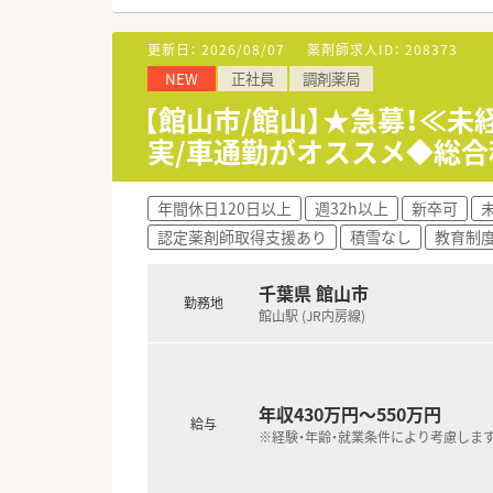
■財形貯蓄や持株会など、大手
■昇進にも中途入社のハンデは
更新日：
2026/08/07
薬剤師求人ID：
208373
NEW
正社員
調剤薬局
【館山市/館山】★急募！≪
実/車通勤がオススメ◆総
年間休日120日以上
週32h以上
新卒可
認定薬剤師取得支援あり
積雪なし
教育制
千葉県 館山市
勤務地
館山駅 (JR内房線)
年収430万円～550万円
給与
※経験・年齢・就業条件により考慮しま