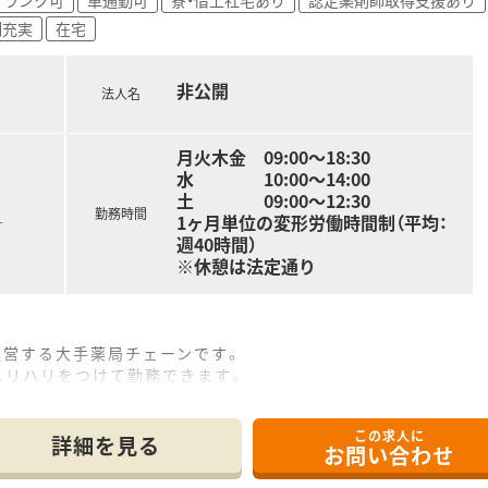
制充実
在宅
非公開
法人名
月火木金 09:00～18:30
水 10:00～14:00
土 09:00～12:30
勤務時間
1ヶ月単位の変形労働時間制（平均：
す
週40時間）
※休憩は法定通り
を運営する大手薬局チェーンです。
メリハリをつけて勤務できます。
いった“BPO受託事業等”や異業種とコラボした店舗展開にも力
Rと提携した店舗」もあり、戦略的に事業展開をしております。
この求人に
0年先」も活躍出来る薬剤師になれるように充実した研修システ
詳細を見る
お問い合わせ
まで時短制度が使えます。