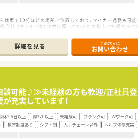
からは車で10分ほどの場所に位置しており、マイカー通勤も可能
総合科目を1日平均210枚応需しているため幅広い知識が身に
ており、常時7名体制で業務を行っているため安心して働くこと
この求人に
詳細を見る
お問い合わせ
店舗を展開しており、安定した経営基盤を築いている調剤薬局グ
への出店が多く、親会社が医療コンサルタントのため経営が安定
求する」を理念に掲げ、働きやすさを第一に考えた環境づくりを
おり、夏季休暇2日、年末年始休暇4日も取得できる環境が整って
るためサービス残業は一切なく、働いた分は正当に評価され還元
ご相談可能♪≫未経験の方も歓迎/正社員登
援勤務は一切なく、ライフプランに合わせた働き方ができる職場
援が充実しています！
ため、調剤から監査、服薬指導といった一連の薬剤師業務を担当
週休2.5日以上
週32h以上
未経験可
ブランク可
Ｗワーク可
も携わっていただくことで、地域医療に深く貢献できるやりがい
し
教育制度あり
シフト制
大手チェーン以外
ヘルプ体制充実
富にあるため、薬剤師としてのスキルを着実に向上させることが