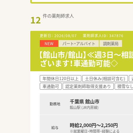
件の薬剤師求人
12
更新日：
2026/08/07
薬剤師求人ID：
347876
NEW
パート・アルバイト
調剤薬局
【館山市/館山】≪週3日～
ざいます！車通勤可能◇
年間休日120日以上
土日休み(相談可含む)
車通勤可
認定薬剤師取得支援あり
積雪な
千葉県 館山市
勤務地
館山駅 (JR内房線)
時給2,000円～2,250円
給与
※就業曜日・時間帯・経験による