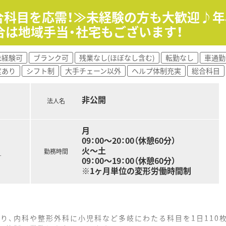
事の幅も広がります。
総合科目を応需！≫未経験の方も大歓迎♪年
合は地域手当・社宅もございます！
未経験可
ブランク可
残業なし(ほぼなし含む)
転勤なし
車通勤
度あり
シフト制
大手チェーン以外
ヘルプ体制充実
総合科目
非公開
法人名
月
09：00～20：00（休憩60分）
火～土
勤務時間
す
09：00～19：00（休憩60分）
※1ヶ月単位の変形労働時間制
り、内科や整形外科に小児科など多岐にわたる科目を1日110枚