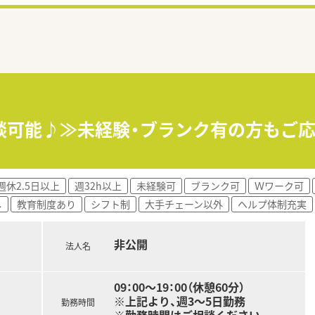
相談可能♪≫未経験・ブランク有の方もご
週休2.5日以上
週32h以上
未経験可
ブランク可
Ｗワーク可
し
教育制度あり
シフト制
大手チェーン以外
ヘルプ体制充実
非公開
法人名
09：00～19：00（休憩60分）
※上記より、週3～5日勤務
勤務時間