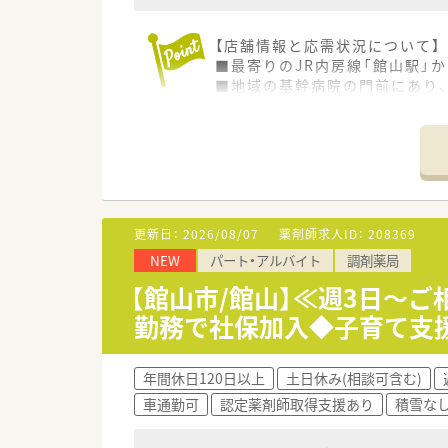
【店舗情報と応需状況について】
■最寄りのJR内房線「館山駅」
■地域の基幹病院の門前にあり、
■薬剤師は正社員9名が在籍し
【法人特徴について】
■関西圏を中心に全国で約75
■医療モール型や総合病院門前
■「全従業員と家族の幸せを追
更新日：
2026/08/07
薬剤師求人ID：
208369
【勤務実態について】
NEW
パート・アルバイト
調剤薬局
■年間休日は121日と充実して
■残業代は1分単位で支給され
【館山市/館山】≪週3日～
■ご本人の合意がない異動や応
勤務で社保加入◆子育て支
【想定される業務内容】
■総合科目の処方箋に対応する
年間休日120日以上
土日休み(相談可含む)
■個人宅や施設への在宅業務に
車通勤可
認定薬剤師取得支援あり
積雪な
■多様な処方に触れる機会が豊