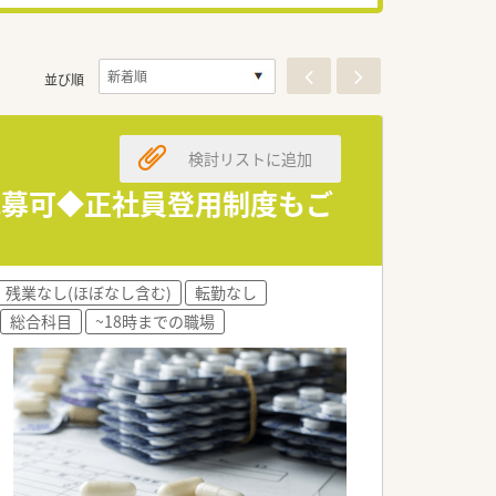
並び順
検討リストに追加
応募可◆正社員登用制度もご
残業なし(ほぼなし含む)
転勤なし
総合科目
~18時までの職場