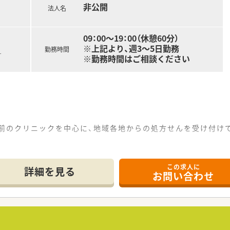
非公開
法人名
09：00～19：00（休憩60分）
※上記より、週3～5日勤務
勤務時間
す
※勤務時間はご相談ください
門前のクリニックを中心に、地域各地からの処方せんを受け付け
制◎中途社員研修やOJT制度もあり、安心して働けます♪
この求人に
詳細を見る
お問い合わせ
地方にも展開し全国に約75店舗展開する調剤薬局チェーンです
院の前にも展開中！病院前に医療モールを構えるなど複数科目を
の安定性が抜群！
パートの方含めて決算賞与も支給されております！
薬局以外の現場でも仕事をする事が可能です。病院に出向・介