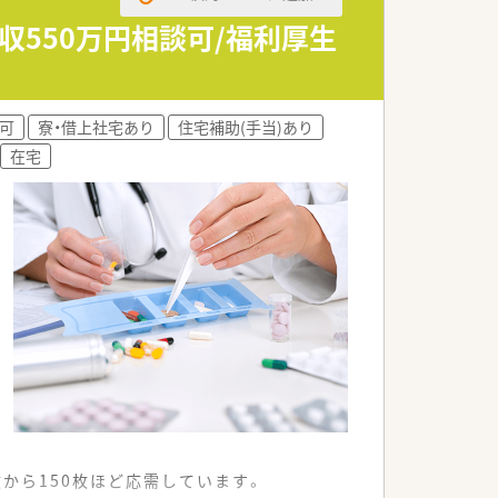
収550万円相談可/福利厚生
可
寮・借上社宅あり
住宅補助(手当)あり
在宅
から150枚ほど応需しています。