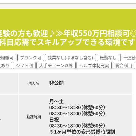
ならではの福利厚生も充実しています。
一切なし！頑張りをきちんと評価してくれます。
未経験の方も歓迎♪≫年収550万円相談
合科目応需でスキルアップできる環境です
未経験可
ブランク可
残業なし(ほぼなし含む)
転勤なし
車通勤
度あり
シフト制
大手チェーン以外
ヘルプ体制充実
総合科目
非公開
法人名
月～土
08：30～18：30（休憩60分）
08：30～18：00（休憩60分）
勤務時間
日祝
す
08：30～18：00（休憩60分）
※1ヶ月単位の変形労働時間制