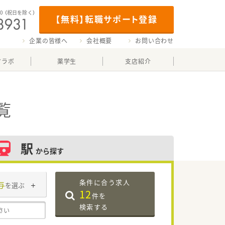
00
（祝日を除く）
【無料】転職サポート登録
企業の皆様へ
会社概要
お問い合わせ
マラボ
薬学生
支店紹介
覧
駅
から探す
条件に合う求人
与
を選ぶ
12
件を
検索する