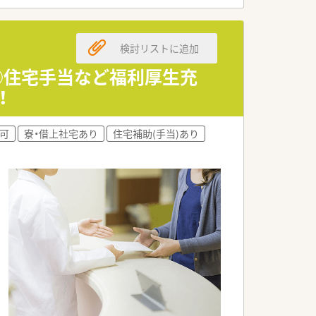
検討リストに追加
可◎住宅手当など福利厚生充
！
可
寮・借上社宅あり
住宅補助(手当)あり