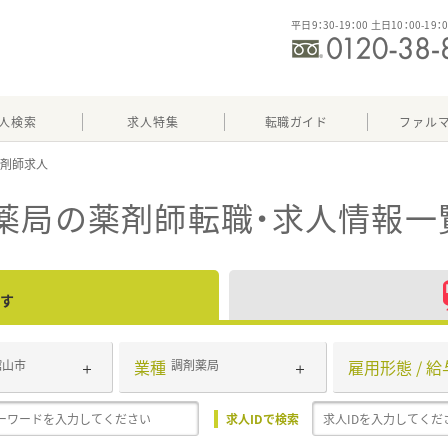
平日9：30-19：00 土日10：00-19：
人検索
求人特集
転職ガイド
ファル
薬局
の薬剤師転職・求人情報一
す
業種
雇用形態 / 給
館山市
調剤薬局
求人IDで検索