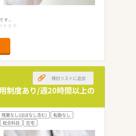
です。
付きます。
ができます。
ループです。
しています。
しています。
検討リストに追加
います。
されます。
用制度あり/週20時間以上の
です。
します。
残業なし(ほぼなし含む)
転勤なし
があります。
総合科目
在宅
できます。