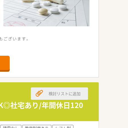
もございます。
。
応需できる出店傾向が特徴です。
護施設・コンサル会社など、他ジャンルの
検討リストに追加
◎社宅あり/年間休日120
積雪なし
教育制度あり
シフト制