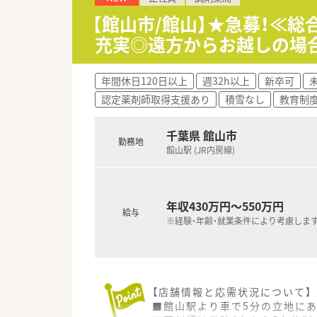
仕事をする事も可能ですので仕
【館山市/館山】★急募！≪
充実◎遠方からお越しの場
年間休日120日以上
週32h以上
新卒可
認定薬剤師取得支援あり
積雪なし
教育制
千葉県 館山市
勤務地
館山駅 (JR内房線)
年収430万円～550万円
給与
※経験・年齢・就業条件により考慮しま
【店舗情報と応需状況について】
■館山駅より車で5分の立地にあ