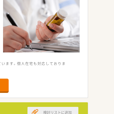
ています。個人在宅も対応しておりま
。
応需できる出店傾向が特徴です。
護施設・コンサル会社など、他ジャンルの
検討リストに追加