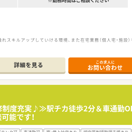
※勤務時間はご相談ください
れスキルアップしていける環境、また在宅業務（個人宅・施設）
この求人に
地方にも展開し全国に約75店舗展開する調剤薬局チェーンです
詳細を見る
お問い合わせ
院の前にも展開中！病院前に医療モールを構えるなど複数科目を
の安定性が抜群！
パートの方含めて決算賞与も支給されております！
薬局以外の現場でも仕事をする事が可能です。病院に出向・介
事の幅も広がります。
修制度充実♪≫駅チカ徒歩2分＆車通勤OK
談可能です！
ブランク可
車通勤可
寮・借上社宅あり
認定薬剤師取得支援あり