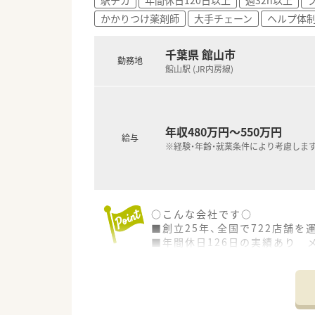
かかりつけ薬剤師
大手チェーン
ヘルプ体
千葉県 館山市
勤務地
館山駅 (JR内房線)
年収480万円～550万円
給与
※経験・年齢・就業条件により考慮しま
○こんな会社です○
■創立25年、全国で722店舗
■年間休日126日の実績あり 
■「派遣事業」や「治験事業」と
■「コンビニと一体化店舗｣「J
■教育制度も充実…「5年先、1
会が海外研修もあります。
■最長でお子様が小学校1年生