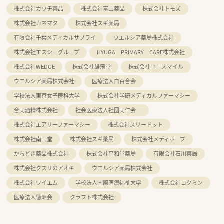
株式会社カワチ薬品
株式会社富士薬品
株式会社トモズ
株式会社カネマタ
株式会社スギ薬局
有限会社千葉メディカルサプライ
ウエルシア薬局株式会社
株式会社エスシーグループ
HYUGA PRIMARY CARE株式会社
株式会社WEDGE
株式会社雄飛堂
株式会社ユニスマイル
ウエルシア薬局株式会社
医療法人白百合会
学校法人東京女子医科大学
株式会社学研メディカルファーマシー
合同酒精株式会社
社会医療法人社団同仁会
株式会社エアリーファーマシー
株式会社スリードット
株式会社南山堂
株式会社スギ薬局
株式会社メディホープ
かちどき薬品株式会社
株式会社平和堂薬局
有限会社石川薬局
株式会社クスリのアオキ
ウエルシア薬局株式会社
株式会社ワイエム
学校法人国際医療福祉大学
株式会社コクミン
医療法人徳洲会
クラフト株式会社