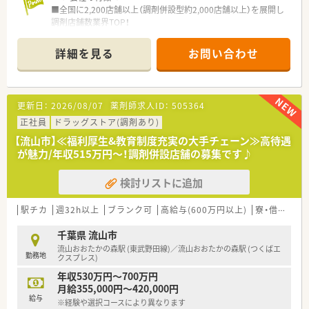
■全国に2,200店舗以上（調剤併設型約2,000店舗以上）を展開し
調剤店舗数業界TOP！
■店舗拡大に伴いキャリアアップできるポジションが多数あり！
頑張り次第で高給与も可能！
詳細を見る
お問い合わせ
■経験や勤務コースによりますが、経験の少ない方でも500万前
半スタートと業界TOP水準！
■職種や職域に合わせ、豊富な社内研修や外部組織と連携した研
修を用意されています
更新日：
2026/08/07
薬剤師求人ID：
505364
■薬剤師が中心の会社だからこそ活躍できるキャリアパスが多
種多様に用意されています。
正社員
ドラッグストア(調剤あり)
■店舗拡大に伴い、エリアマネジャーや営業部長等のマネジメン
【流山市】≪福利厚生&教育制度充実の大手チェーン≫高待遇
トのポジションも増えます。
が魅力/年収515万円～！調剤併設店舗の募集です♪
■在宅や教育等の専門性を活かせるスペシャリストを目指すこ
とも可能です。
検討リストに追加
■その他にも、管理部門や商品部門等の本社スタッフなど活動領
域は多種多様です。
■在宅実施店舗は年々増加しており、在宅医療へもしっかりと関
駅チカ
週32h以上
ブランク可
高給与(600万円以上)
寮・借上社宅あり
わる事ができます。
■育児休暇は3歳まで取得が可能で、時短制度は小学5年生まで
千葉県 流山市
時短勤務ができるよう変更予定です。
流山おおたかの森駅 (東武野田線)／流山おおたかの森駅 (つくばエ
勤務地
■年間休日が120日とワークライフバランスが整っています
クスプレス)
■日用品から常備薬まで、従業員割引制度など嬉しいメリットも
年収530万円～700万円
たくさんあります！
月給355,000円～420,000円
給与
※経験や選択コースにより異なります