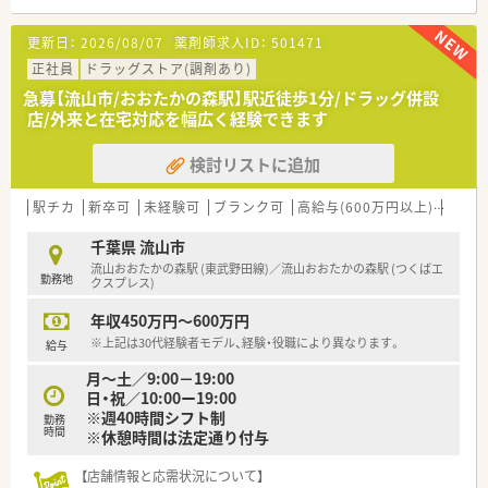
■職種や職域に合わせ、豊富な社内研修や外部組織と連携した研
修を用意されています
更新日：
2026/08/07
薬剤師求人ID：
501471
■薬剤師が中心の会社だからこそ活躍できるキャリアパスが多
種多様に用意されています。
正社員
ドラッグストア(調剤あり)
■店舗拡大に伴い、エリアマネジャーや営業部長等のマネジメン
急募【流山市/おおたかの森駅】駅近徒歩1分/ドラッグ併設
トのポジションも増えます。
店/外来と在宅対応を幅広く経験できます
■在宅や教育等の専門性を活かせるスペシャリストを目指すこ
とも可能です。
検討リストに追加
■その他にも、管理部門や商品部門等の本社スタッフなど活動領
域は多種多様です。
■在宅実施店舗は年々増加しており、在宅医療へもしっかりと関
駅チカ
新卒可
未経験可
ブランク可
高給与(600万円以上)
大手
わる事ができます。
■育児休暇は3歳まで取得が可能で、時短制度は小学5年生まで
千葉県 流山市
時短勤務ができるよう変更予定です。
流山おおたかの森駅 (東武野田線)／流山おおたかの森駅 (つくばエ
勤務地
■年間休日が120日とワークライフバランスが整っています
クスプレス)
■日用品から常備薬まで、従業員割引制度など嬉しいメリットも
年収450万円～600万円
たくさんあります！
※上記は30代経験者モデル、経験・役職により異なります。
給与
月～土／9:00－19:00
日・祝／10:00ー19:00
※週40時間シフト制
勤務
時間
※休憩時間は法定通り付与
【店舗情報と応需状況について】