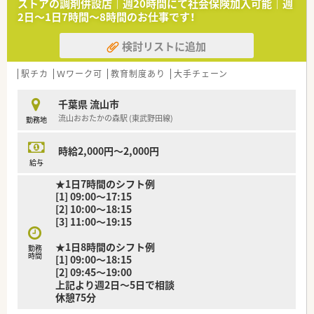
ストアの調剤併設店｜週20時間にて社会保険加入可能｜週
【こんな取り組みをしています】
2日～1日7時間～8時間のお仕事です！
■音声薬歴システムの「ENIFvoice」を全店で導入しており、薬歴
作成に掛かる時間を大幅に短縮し業務の効率化を推進していま
検討リストに追加
す。
■自動監査システムの「ATTELNO2」を活用することで調剤過誤
駅チカ
Ｗワーク可
教育制度あり
大手チェーン
を極限まで防ぎ、精度の高い安全な調剤体制を構築しています。
■部活動やリゾートマンションの利用など多種多様な福利厚生
が用意されており、休日には仲間や家族と楽しく過ごせます。
千葉県 流山市
流山おおたかの森駅 (東武野田線)
勤務地
時給2,000円～2,000円
給与
★1日7時間のシフト例
[1] 09:00～17:15
[2] 10:00～18:15
[3] 11:00～19:15
★1日8時間のシフト例
勤務
時間
[1] 09:00～18:15
[2] 09:45～19:00
上記より週2日～5日で相談
休憩75分