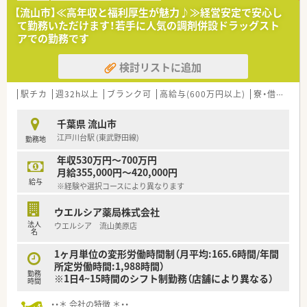
■店舗拡大に伴い、エリアマネジャーや営業部長等のマネジメン
【流山市】≪高年収と福利厚生が魅力♪≫経営安定で安心し
トのポジションも増えます。
て勤務いただけます！若手に人気の調剤併設ドラッグスト
■在宅や教育等の専門性を活かせるスペシャリストを目指すこ
アでの勤務です
とも可能です。
■その他にも、管理部門や商品部門等の本社スタッフなど活動領
検討リストに追加
域は多種多様です。
■在宅実施店舗は年々増加しており、在宅医療へもしっかりと関
わる事ができます。
駅チカ
週32h以上
ブランク可
高給与(600万円以上)
寮・借上社宅あり
■育児休暇は3歳まで取得が可能で、時短制度は小学5年生まで
時短勤務ができるよう変更予定です。
千葉県 流山市
■年間休日が120日とワークライフバランスが整っています
江戸川台駅 (東武野田線)
勤務地
■日用品から常備薬まで、従業員割引制度など嬉しいメリットも
たくさんあります！
年収530万円～700万円
月給355,000円～420,000円
給与
※経験や選択コースにより異なります
ウエルシア薬局株式会社
法人
ウエルシア 流山美原店
名
1ヶ月単位の変形労働時間制（月平均:165.6時間/年間
所定労働時間:1,988時間）
勤務
※1日4~15時間のシフト制勤務（店舗により異なる）
時間
・・＊ 会社の特徴 ＊・・