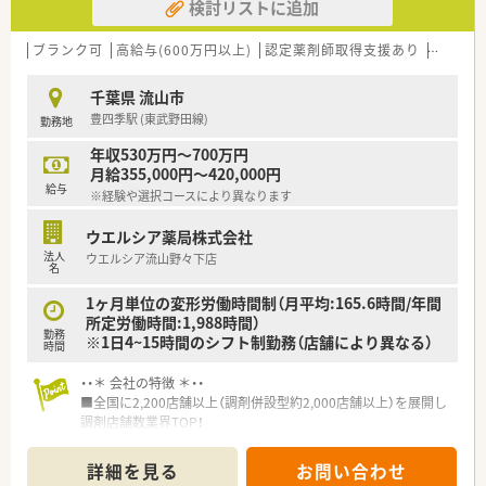
検討リストに追加
ブランク可
高給与(600万円以上)
認定薬剤師取得支援あり
教育制
千葉県 流山市
豊四季駅 (東武野田線)
勤務地
年収530万円～700万円
月給355,000円～420,000円
給与
※経験や選択コースにより異なります
ウエルシア薬局株式会社
法人
ウエルシア流山野々下店
名
1ヶ月単位の変形労働時間制（月平均:165.6時間/年間
所定労働時間:1,988時間）
勤務
※1日4~15時間のシフト制勤務（店舗により異なる）
時間
・・＊ 会社の特徴 ＊・・
■全国に2,200店舗以上（調剤併設型約2,000店舗以上）を展開し
調剤店舗数業界TOP！
■店舗拡大に伴いキャリアアップできるポジションが多数あり！
頑張り次第で高給与も可能！
詳細を見る
お問い合わせ
■経験や勤務コースによりますが、経験の少ない方でも500万前