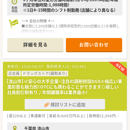
所定労働時間:1,988時間）
勤務
※1日4~15時間のシフト制勤務（店舗により異なる）
時間
・・＊ 会社の特徴 ＊・・
■全国に2,200店舗以上（調剤併設型約2,000店舗以上）を展開し
調剤店舗数業界TOP！
■店舗拡大に伴いキャリアアップできるポジションが多数あり！
頑張り次第で高給与も可能！
詳細を見る
お問い合わせ
■経験や勤務コースによりますが、経験の少ない方でも500万前
半スタートと業界TOP水準！
■職種や職域に合わせ、豊富な社内研修や外部組織と連携した研
修を用意されています
更新日：
2026/08/07
薬剤師求人ID：
505391
■薬剤師が中心の会社だからこそ活躍できるキャリアパスが多
種多様に用意されています。
正社員
ドラッグストア(調剤あり)
■店舗拡大に伴い、エリアマネジャーや営業部長等のマネジメン
【流山市】≪安心の大手企業・注目の調剤併設DGS≫幅広い事
トのポジションも増えます。
業形態も魅力的！OTCにも携わることができます◎嬉しい
■在宅や教育等の専門性を活かせるスペシャリストを目指すこ
社員割引制有り♪年間離職率は業界最小！
とも可能です。
■その他にも、管理部門や商品部門等の本社スタッフなど活動領
検討リストに追加
域は多種多様です。
■在宅実施店舗は年々増加しており、在宅医療へもしっかりと関
わる事ができます。
週32h以上
車通勤可
高給与(600万円以上)
高時給(2,500円以上)
■育児休暇は3歳まで取得が可能で、時短制度は小学5年生まで
時短勤務ができるよう変更予定です。
千葉県 流山市