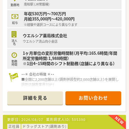
■年間休日が120日とワークライフバランスが整っています
南柏駅 (JR常磐線)
勤務地
■日用品から常備薬まで、従業員割引制度など嬉しいメリットも
たくさんあります！
年収530万円～700万円
月給355,000円～420,000円
給与
※経験や選択コースにより異なります
ウエルシア薬局株式会社
法人
ウエルシア流山向小金店
名
1ヶ月単位の変形労働時間制（月平均:165.6時間/年間
所定労働時間:1,988時間）
勤務
※1日4~15時間のシフト制勤務（店舗により異なる）
時間
・・＊ 会社の特徴 ＊・・
■全国に2,200店舗以上（調剤併設型約2,000店舗以上）を展開し
調剤店舗数業界TOP！
■店舗拡大に伴いキャリアアップできるポジションが多数あり！
頑張り次第で高給与も可能！
詳細を見る
お問い合わせ
■経験や勤務コースによりますが、経験の少ない方でも500万前
半スタートと業界TOP水準！
■職種や職域に合わせ、豊富な社内研修や外部組織と連携した研
修を用意されています
更新日：
2026/08/07
薬剤師求人ID：
505390
■薬剤師が中心の会社だからこそ活躍できるキャリアパスが多
種多様に用意されています。
正社員
ドラッグストア(調剤あり)