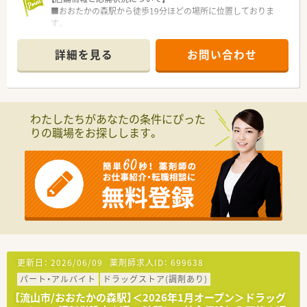
■おおたかの森駅から徒歩19分ほどの場所に位置しておりま
す。
■2026年1月に新規開局されたドラッグ併設店です。
詳細を見る
お問い合わせ
【法人特徴について】
■埼玉県を中心に約200店舗のドラッグストアと約50店舗の調
剤薬局を展開し、創業から45年以上にわたり地域に密着してい
ます。
■経営陣が薬剤師資格を保有しているため現場の状況を深く理
わたしたちがあなたの条件にぴった
解しており、スタッフの声を大切にする風通しの良い組織文化で
りの職場をお探しします。
す。
■売上高は右肩上がりで推移しており、安定した経営基盤を背景
に今後もさらなる店舗網の拡大とサービス向上を目指していま
す。
【職場環境と雰囲気】
■驚異の調剤過誤率0.03%を実現する高度なシステムが全店舗
に備わっており、一人薬剤師の時間帯でも安心して業務に臨めま
す。
■20代から30代の若手スタッフが中心となって活躍しており、
全社員が一丸となって助け合う温かく活気のある雰囲気です。
更新日：
2026/06/09
薬剤師求人ID：
699638
■社員割引制度により医薬品や日用品を原価に近い価格でお得
パート・アルバイト
ドラッグストア(調剤あり)
に購入できるなど、日々の生活をサポートする福利厚生も好評で
す。
【流山市/おおたかの森駅】＜2026年1月オープン＞ドラッグ