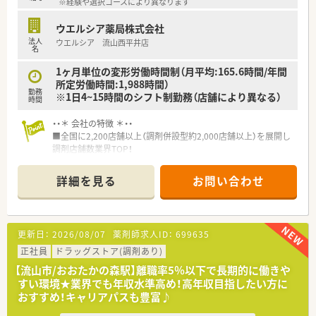
※経験や選択コースにより異なります
い環境です。
■薬剤師一人あたりの処方箋処理枚数が少なく、ゆとりをもって
ウエルシア薬局株式会社
業務に取り組めます。
法人
ウエルシア 流山西平井店
■残業は比較的少なく、ワークライフバランスを保ちながら勤務
名
できます。
1ヶ月単位の変形労働時間制（月平均:165.6時間/年間
所定労働時間:1,988時間）
勤務
※1日4~15時間のシフト制勤務（店舗により異なる）
時間
・・＊ 会社の特徴 ＊・・
■全国に2,200店舗以上（調剤併設型約2,000店舗以上）を展開し
調剤店舗数業界TOP！
■店舗拡大に伴いキャリアアップできるポジションが多数あり！
頑張り次第で高給与も可能！
詳細を見る
お問い合わせ
■経験や勤務コースによりますが、経験の少ない方でも500万前
半スタートと業界TOP水準！
■職種や職域に合わせ、豊富な社内研修や外部組織と連携した研
修を用意されています
更新日：
2026/08/07
薬剤師求人ID：
699635
■薬剤師が中心の会社だからこそ活躍できるキャリアパスが多
種多様に用意されています。
正社員
ドラッグストア(調剤あり)
■店舗拡大に伴い、エリアマネジャーや営業部長等のマネジメン
【流山市/おおたかの森駅】離職率5％以下で長期的に働きや
トのポジションも増えます。
すい環境★業界でも年収水準高め！高年収目指したい方に
■在宅や教育等の専門性を活かせるスペシャリストを目指すこ
おすすめ！キャリアパスも豊富♪
とも可能です。
■その他にも、管理部門や商品部門等の本社スタッフなど活動領