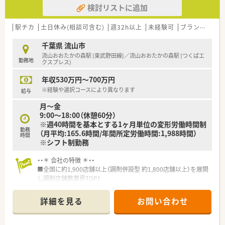
検討リストに追加
域は多種多様です。
■在宅実施店舗は年々増加しており、在宅医療へもしっかりと関
わる事ができます。
駅チカ
土日休み(相談可含む)
週32h以上
未経験可
ブランク可
■育児休暇は3歳まで取得が可能で、時短制度は小学5年生まで
時短勤務ができるよう変更予定です。
千葉県 流山市
■年間休日が120日とワークライフバランスが整っています
流山おおたかの森駅 (東武野田線)／流山おおたかの森駅 (つくばエ
勤務地
■日用品から常備薬まで、従業員割引制度など嬉しいメリットも
クスプレス)
たくさんあります！
年収530万円～700万円
※経験や選択コースにより異なります
給与
月～金
9:00～18:00（休憩60分）
※週40時間を基本とする1ヶ月単位の変形労働時間制
勤務
（月平均:165.6時間/年間所定労働時間:1,988時間）
時間
※シフト制勤務
・・＊ 会社の特徴 ＊・・
■全国に約1,900店舗以上（調剤併設型 約1,800店舗以上）を展開
し調剤店舗数業界TOP！
■店舗拡大に伴いキャリアアップできるポジションが多数あり！
頑張り次第で高給与も可能！
詳細を見る
お問い合わせ
■経験や勤務コースによりますが、経験の少ない方でも500万前
半スタートと業界TOP水準！
■職種や職域に合わせ、豊富な社内研修や外部組織と連携した研