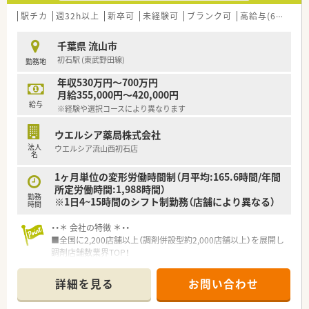
域は多種多様です。
■在宅実施店舗は年々増加しており、在宅医療へもしっかりと関
駅チカ
週32h以上
新卒可
未経験可
ブランク可
高給与(600万円以上)
わる事ができます。
■育児休暇は3歳まで取得が可能で、時短制度は小学5年生まで
千葉県 流山市
時短勤務ができるよう変更予定です。
初石駅 (東武野田線)
勤務地
■年間休日が120日とワークライフバランスが整っています
■日用品から常備薬まで、従業員割引制度など嬉しいメリットも
年収530万円～700万円
たくさんあります！
月給355,000円～420,000円
給与
※経験や選択コースにより異なります
ウエルシア薬局株式会社
法人
ウエルシア流山西初石店
名
1ヶ月単位の変形労働時間制（月平均:165.6時間/年間
所定労働時間:1,988時間）
勤務
※1日4~15時間のシフト制勤務（店舗により異なる）
時間
・・＊ 会社の特徴 ＊・・
■全国に2,200店舗以上（調剤併設型約2,000店舗以上）を展開し
調剤店舗数業界TOP！
■店舗拡大に伴いキャリアアップできるポジションが多数あり！
頑張り次第で高給与も可能！
詳細を見る
お問い合わせ
■経験や勤務コースによりますが、経験の少ない方でも500万前
半スタートと業界TOP水準！