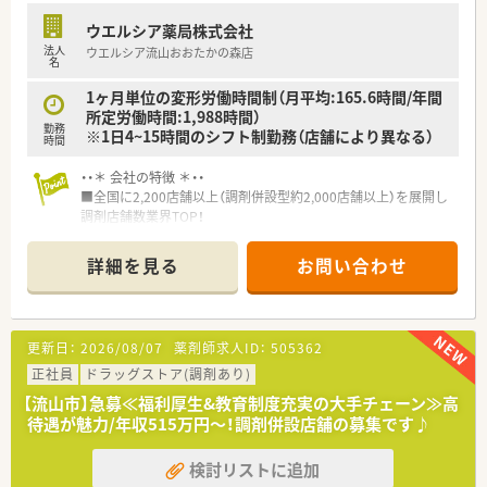
ウエルシア薬局株式会社
法人
ウエルシア流山おおたかの森店
名
1ヶ月単位の変形労働時間制（月平均:165.6時間/年間
所定労働時間:1,988時間）
勤務
※1日4~15時間のシフト制勤務（店舗により異なる）
時間
・・＊ 会社の特徴 ＊・・
■全国に2,200店舗以上（調剤併設型約2,000店舗以上）を展開し
調剤店舗数業界TOP！
■店舗拡大に伴いキャリアアップできるポジションが多数あり！
頑張り次第で高給与も可能！
詳細を見る
お問い合わせ
■経験や勤務コースによりますが、経験の少ない方でも500万前
半スタートと業界TOP水準！
■職種や職域に合わせ、豊富な社内研修や外部組織と連携した研
修を用意されています
更新日：
2026/08/07
薬剤師求人ID：
505362
■薬剤師が中心の会社だからこそ活躍できるキャリアパスが多
種多様に用意されています。
正社員
ドラッグストア(調剤あり)
■店舗拡大に伴い、エリアマネジャーや営業部長等のマネジメン
【流山市】急募≪福利厚生&教育制度充実の大手チェーン≫高
トのポジションも増えます。
待遇が魅力/年収515万円～！調剤併設店舗の募集です♪
■在宅や教育等の専門性を活かせるスペシャリストを目指すこ
とも可能です。
検討リストに追加
■その他にも、管理部門や商品部門等の本社スタッフなど活動領