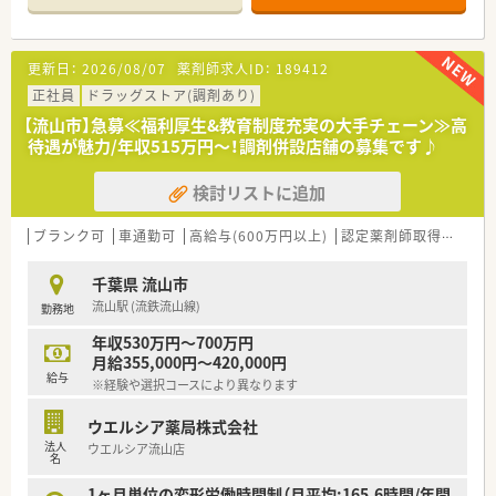
半スタートと業界TOP水準！
■職種や職域に合わせ、豊富な社内研修や外部組織と連携した研
修を用意されています
更新日：
2026/08/07
薬剤師求人ID：
189412
■薬剤師が中心の会社だからこそ活躍できるキャリアパスが多
種多様に用意されています。
正社員
ドラッグストア(調剤あり)
■店舗拡大に伴い、エリアマネジャーや営業部長等のマネジメン
【流山市】急募≪福利厚生&教育制度充実の大手チェーン≫高
トのポジションも増えます。
待遇が魅力/年収515万円～！調剤併設店舗の募集です♪
■在宅や教育等の専門性を活かせるスペシャリストを目指すこ
とも可能です。
検討リストに追加
■その他にも、管理部門や商品部門等の本社スタッフなど活動領
域は多種多様です。
■在宅実施店舗は年々増加しており、在宅医療へもしっかりと関
ブランク可
車通勤可
高給与(600万円以上)
認定薬剤師取得支援あり
わる事ができます。
■育児休暇は3歳まで取得が可能で、時短制度は小学5年生まで
千葉県 流山市
時短勤務ができるよう変更予定です。
流山駅 (流鉄流山線)
勤務地
■年間休日が120日とワークライフバランスが整っています
■日用品から常備薬まで、従業員割引制度など嬉しいメリットも
年収530万円～700万円
たくさんあります！
月給355,000円～420,000円
給与
※経験や選択コースにより異なります
ウエルシア薬局株式会社
法人
ウエルシア流山店
名
1ヶ月単位の変形労働時間制（月平均:165.6時間/年間