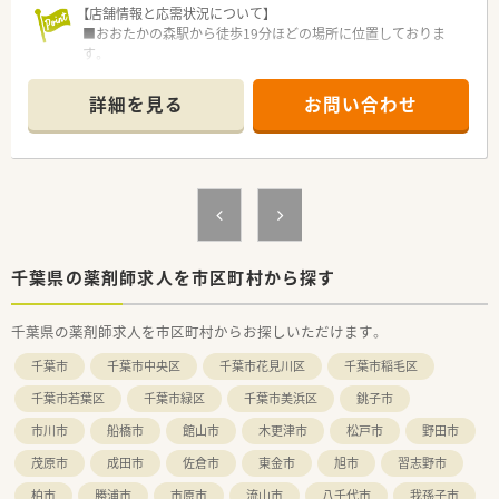
【店舗情報と応需状況について】
■おおたかの森駅から徒歩19分ほどの場所に位置しておりま
す。
■2026年1月に新規開局されたドラッグ併設店です。
詳細を見る
お問い合わせ
【法人特徴について】
■埼玉県を中心に約200店舗のドラッグストアと約50店舗の調
剤薬局を展開し、創業から45年以上にわたり地域に密着してい
ます。
■経営陣が薬剤師資格を保有しているため現場の状況を深く理
解しており、スタッフの声を大切にする風通しの良い組織文化で
す。
■売上高は右肩上がりで推移しており、安定した経営基盤を背景
に今後もさらなる店舗網の拡大とサービス向上を目指していま
千葉県の薬剤師求人を市区町村から探す
す。
千葉県の薬剤師求人を市区町村からお探しいただけます。
【職場環境と雰囲気】
■驚異の調剤過誤率0.03%を実現する高度なシステムが全店舗
千葉市
千葉市中央区
千葉市花見川区
千葉市稲毛区
に備わっており、一人薬剤師の時間帯でも安心して業務に臨めま
す。
千葉市若葉区
千葉市緑区
千葉市美浜区
銚子市
■20代から30代の若手スタッフが中心となって活躍しており、
市川市
船橋市
館山市
木更津市
松戸市
野田市
全社員が一丸となって助け合う温かく活気のある雰囲気です。
■社員割引制度により医薬品や日用品を原価に近い価格でお得
茂原市
成田市
佐倉市
東金市
旭市
習志野市
に購入できるなど、日々の生活をサポートする福利厚生も好評で
す。
柏市
勝浦市
市原市
流山市
八千代市
我孫子市