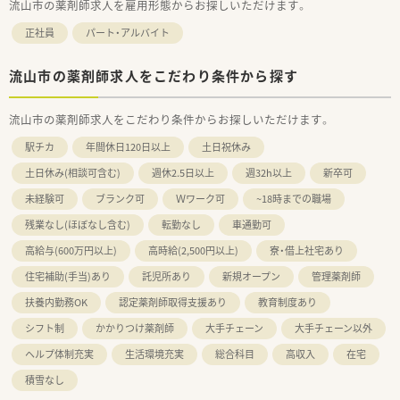
流山市の薬剤師求人を雇用形態からお探しいただけます。
正社員
パート・アルバイト
流山市の薬剤師求人をこだわり条件から探す
流山市の薬剤師求人をこだわり条件からお探しいただけます。
駅チカ
年間休日120日以上
土日祝休み
土日休み(相談可含む)
週休2.5日以上
週32h以上
新卒可
未経験可
ブランク可
Ｗワーク可
~18時までの職場
残業なし(ほぼなし含む)
転勤なし
車通勤可
高給与(600万円以上)
高時給(2,500円以上)
寮・借上社宅あり
住宅補助(手当)あり
託児所あり
新規オープン
管理薬剤師
扶養内勤務OK
認定薬剤師取得支援あり
教育制度あり
シフト制
かかりつけ薬剤師
大手チェーン
大手チェーン以外
ヘルプ体制充実
生活環境充実
総合科目
高収入
在宅
積雪なし