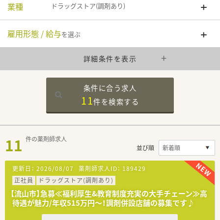
業種
ドラッグストア(調剤あり)
雇用形態 / 給与
を選ぶ
詳細条件を表示
条件に合う求人
11
件を
検索する
11
件の薬剤師求人
並び順
更新日：
2026/08/07
薬剤師求人ID：
189429
正社員
ドラッグストア(調剤あり)
【流山市】急募≪福利厚生&教育制度充実の大手チェーン≫高
待遇が魅力/年収515万円～！調剤併設店舗の募集です♪