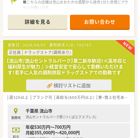
■こちらの店舗は流山おおたかの森駅から徒歩1分と非常にアク
セスが良いです。
■様々な科目の処方箋を応需しており、1日あたり48枚程度の処
方箋に対応しています。
詳細を見る
お問い合わせ
■施設在宅1件と居宅3件に対応しており、地域医療に深く貢献
しています。
【募集背景と求める人物像について】
更新日：
2026/08/07
薬剤師求人ID：
703767
■定期採用に伴い、患者様へ親身に寄り添える薬剤師を募集して
います。
正社員
ドラッグストア(調剤あり)
■医薬品だけでなく健康食品や化粧品にも興味をお持ちの方を
【流山市/流山セントラルパーク】第二新卒歓迎！≪高年収と
歓迎いたします。
福利厚生が魅力♪≫経営安定で安心して勤務いただけま
■幅広い年代の薬剤師が活躍中で、協調性をもって働ける方を求
す！若手に人気の調剤併設ドラッグストアでの勤務です
めています。
検討リストに追加
【求人情報について】
■東証プライム上場企業が運営しており、経営基盤が非常に安定
しています。
週32h以上
ブランク可
高給与(600万円以上)
寮・借上社宅あり
認
■「自宅通勤」「狭域エリア」など4つの勤務コースから選択可能
です。
千葉県 流山市
■育児休業取得率100%・復帰率96%と、子育て世代も安心して
流山セントラルパーク駅 (つくばエクスプレス)
勤務地
働ける環境です。
年収530万円～700万円
【勤務実態について】
月給355,000円～420,000円
■座りカウンターを積極的に導入しており、身体への負担が少な
給与