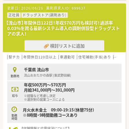
修を用意されています
更新日：
2026/06/26
薬剤師求人ID：
699637
■薬剤師が中心の会社だからこそ活躍できるキャリアパスが多
種多様に用意されています。
正社員
ドラッグストア(調剤あり)
■店舗拡大に伴い、エリアマネジャーや営業部長等のマネジメン
【流山市】年間休日122日！年収570万円も検討可！過誤率
トのポジションも増えます。
0.03%を誇る最新システム導入の調剤併設型ドラッグスト
■在宅や教育等の専門性を活かせるスペシャリストを目指すこ
アの求人！
とも可能です。
■その他にも、管理部門や商品部門等の本社スタッフなど活動領
検討リストに追加
域は多種多様です。
■在宅実施店舗は年々増加しており、在宅医療へもしっかりと関
わる事ができます。
駅チカ
年間休日120日以上
車通勤可
住宅補助(手当)あり
認定薬
■育児休暇は3歳まで取得が可能で、時短制度は小学5年生まで
時短勤務ができるよう変更予定です。
千葉県 流山市
■日用品から常備薬まで、従業員割引制度など嬉しいメリットも
流山おおたかの森駅 (東武野田線)
勤務地
たくさんあります！
年収500万円～570万円
月給341,000円～391,000円
給与
※経験など考慮し決定
※選択制の就業コースによる
月火水木金土 09:00-19:15（休憩75分）
※8時間・9時間勤務コースあり
勤務
時間
【店舗情報と応需状況について】