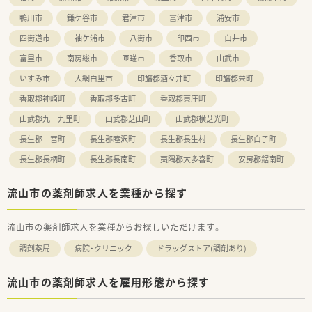
鴨川市
鎌ケ谷市
君津市
富津市
浦安市
【こんな取り組みをしています】
■音声薬歴システムの「ENIFvoice」を全店で導入しており、薬歴
四街道市
袖ケ浦市
八街市
印西市
白井市
作成に掛かる時間を大幅に短縮し業務の効率化を推進していま
富里市
南房総市
匝瑳市
香取市
山武市
す。
■自動監査システムの「ATTELNO2」を活用することで調剤過誤
いすみ市
大網白里市
印旛郡酒々井町
印旛郡栄町
を極限まで防ぎ、精度の高い安全な調剤体制を構築しています。
■部活動やリゾートマンションの利用など多種多様な福利厚生
香取郡神崎町
香取郡多古町
香取郡東庄町
が用意されており、休日には仲間や家族と楽しく過ごせます。
山武郡九十九里町
山武郡芝山町
山武郡横芝光町
長生郡一宮町
長生郡睦沢町
長生郡長生村
長生郡白子町
長生郡長柄町
長生郡長南町
夷隅郡大多喜町
安房郡鋸南町
流山市の薬剤師求人を業種から探す
流山市の薬剤師求人を業種からお探しいただけます。
調剤薬局
病院・クリニック
ドラッグストア(調剤あり)
流山市の薬剤師求人を雇用形態から探す