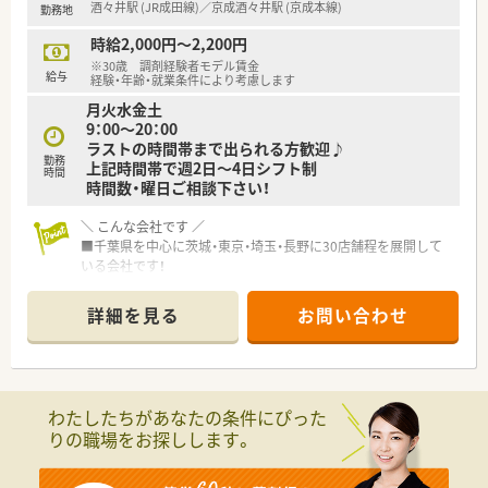
酒々井駅 (JR成田線)／京成酒々井駅 (京成本線)
勤務地
時給2,000円～2,200円
※30歳 調剤経験者モデル賃金
給与
経験・年齢・就業条件により考慮します
月火水金土
9：00～20：00
ラストの時間帯まで出られる方歓迎♪
勤務
上記時間帯で週2日～4日シフト制
時間
時間数・曜日ご相談下さい！
＼ こんな会社です ／
■千葉県を中心に茨城・東京・埼玉・長野に30店舗程を展開して
いる会社です！
■在宅医療にも積極的に携わっています…現在約4店舗でクリー
ンベンチを設置しています。
詳細を見る
お問い合わせ
■1人当たりの処方箋枚数は25枚前後と、手厚い人員体制にして
います。
■ほぼ全店で座り投薬を採用しており、患者様とじっくり向き合
える環境が整っています。
■かかりつけなどのノルマは設けておりません！
わたしたちがあなたの条件にぴった
りの職場をお探しします。
＼働きやすい環境です ／
■有給消化率は80％以上！
■育児休暇の取得実績も多数あり、仕事と育児の両立に理解のあ