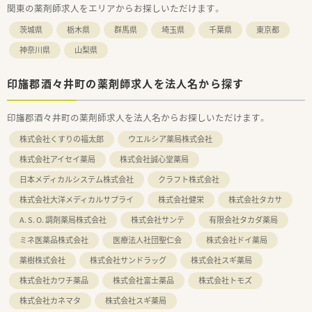
関東の薬剤師求人をエリアからお探しいただけます。
茨城県
栃木県
群馬県
埼玉県
千葉県
東京都
神奈川県
山梨県
印旛郡酒々井町の薬剤師求人を法人名から探す
印旛郡酒々井町の薬剤師求人を法人名からお探しいただけます。
株式会社くすりの福太郎
ウエルシア薬局株式会社
株式会社アイセイ薬局
株式会社誠心堂薬局
日本メディカルシステム株式会社
クラフト株式会社
株式会社大洋メディカルサプライ
株式会社健栄
株式会社タカサ
A. S. O. 調剤薬局株式会社
株式会社サンテ
有限会社タカダ薬局
ミネ医薬品株式会社
医療法人社団聖仁会
株式会社ドイ薬局
薬樹株式会社
株式会社サンドラッグ
株式会社スギ薬局
株式会社カワチ薬品
株式会社富士薬品
株式会社トモズ
株式会社カネマタ
株式会社スギ薬局