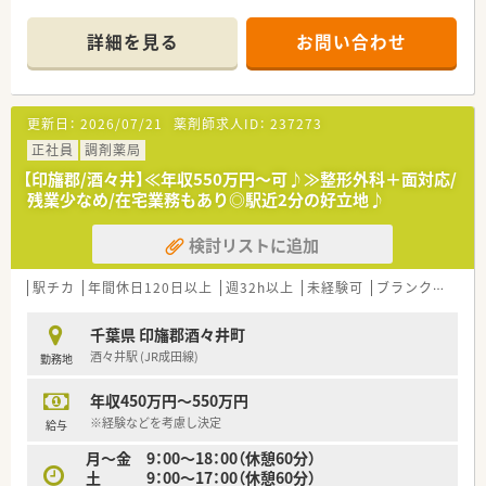
詳細を見る
お問い合わせ
更新日：
2026/07/21
薬剤師求人ID：
237273
正社員
調剤薬局
【印旛郡/酒々井】≪年収550万円～可♪≫整形外科＋面対応/
残業少なめ/在宅業務もあり◎駅近2分の好立地♪
検討リストに追加
駅チカ
年間休日120日以上
週32h以上
未経験可
ブランク可
残業
千葉県 印旛郡酒々井町
酒々井駅 (JR成田線)
勤務地
年収450万円～550万円
※経験などを考慮し決定
給与
月～金 9：00～18：00（休憩60分）
土 9：00～17：00（休憩60分）