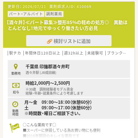
■人気のドラッグストアに併設された調剤薬局であり、地域のお
更新日：
2026/07/21
薬剤師求人ID：
410069
客様が気軽に立ち寄れる身近な店舗として親しまれています。
■処方箋枚数は1日あたり5枚から10枚程と非常に落ち着いてお
パート・アルバイト
調剤薬局
り、面対応でじっくり丁寧に対応できる環境です。
【酒々井】≪パート募集≫整形85%の軽めの処方◎ 異動ほ
とんどなし！地元でゆっくり働きたい方必見
【募集背景と求める人物像について】
■今後の安定的な店舗運営や体制強化を見据えた定期採用とし
検討リストに追加
て、新しく活躍していただける正社員を募集しています。
■お客様とのコミュニケーションを大切にしているため、明るく
前向きで心のこもった接客・接遇ができる方を求めます。
駅チカ
年間休日120日以上
週32h以上
未経験可
ブランク可
Ｗ
■調剤だけでなくOTC医薬品にも関心があり、セルフメディケー
ションの推進に意欲的な勉強熱心な方を歓迎します。
千葉県 印旛郡酒々井町
酒々井駅 (JR成田線)
勤務地
【やりがい/おすすめポイント】
■処方箋の枚数が落ち着いているからこそ、目の前の患者様一人
時給2,000円～2,500円
ひとりの声にゆっくりと耳を傾けた服薬指導ができます。
※30歳 調剤経験者モデル賃金
■単身での転転職を考えている正社員の方には、月額25000円と
給与
経験・年齢・就業条件により考慮します
いう破格の安さで利用できる嬉しい独り立ち寮がございます。
月～金 09：00～18：00（休憩60分）
■急な欠員が生じた際にも、すぐに本部や近隣店から応援薬剤師
土 09：00～17：00（休憩60分）
がフォローに駆けつけてくれるため負担が少なく安心です。
勤務
※時間数・曜日ご相談下さい。
時間
○こんな薬局です○
■スーパーに併設している為お買い物にも便利
■2016年開設のキレイな薬局です