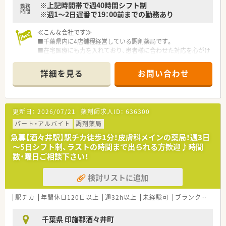
※上記時間帯で週40時間シフト制
勤務
時間
※週1～2日遅番で19：00前までの勤務あり
≪こんな会社です≫
■千葉県内に4店舗程経営している調剤薬局です。
■在宅医療にも力を入れており、患者様に合わせた対応を心がけ
ています。
■店舗ごとに地域に根差した薬局を目指しており、モチベーショ
詳細を見る
お問い合わせ
ンの高い薬剤師が勤務しています。
更新日：
2026/07/21
薬剤師求人ID：
636300
パート・アルバイト
調剤薬局
急募【酒々井駅】駅チカ徒歩1分！皮膚科メインの薬局！週3日
～5日シフト制、ラストの時間まで出られる方歓迎♪時間
数・曜日ご相談下さい！
検討リストに追加
駅チカ
年間休日120日以上
週32h以上
未経験可
ブランク可
残業
千葉県 印旛郡酒々井町