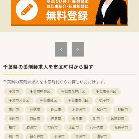
る会社です。
＼スキルアップにも積極的／
■勉強会を年10回実施…研修認定薬剤師の単位も取得できま
す！
■日本薬剤師会などの各種学会に積極的に参加し、年に2～3題
参加をしています。
■外部から講師の方を呼び、臨床経験や患者治療に必要な知識な
どを解説いただきます。
討論会などもあり、社内外問わず様々な方が参加される活気あ
る勉強会になっています。
千葉県の薬剤師求人を市区町村から探す
千葉県の薬剤師求人を市区町村からお探しいただけます。
千葉市
千葉市中央区
千葉市花見川区
千葉市稲毛区
千葉市若葉区
千葉市緑区
千葉市美浜区
銚子市
市川市
船橋市
館山市
木更津市
松戸市
野田市
茂原市
成田市
佐倉市
東金市
旭市
習志野市
柏市
勝浦市
市原市
流山市
八千代市
我孫子市
鴨川市
鎌ケ谷市
君津市
富津市
浦安市