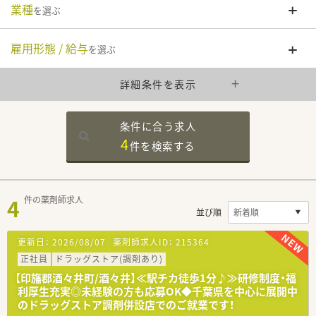
業種
を選ぶ
雇用形態 / 給与
を選ぶ
詳細条件を表示
条件に合う求人
4
件を
検索する
4
件の薬剤師求人
並び順
更新日：
2026/08/07
薬剤師求人ID：
215364
正社員
ドラッグストア(調剤あり)
【印旛郡酒々井町/酒々井】≪駅チカ徒歩1分♪≫研修制度・福
利厚生充実◎未経験の方も応募OK◆千葉県を中心に展開中
のドラッグストア調剤併設店でのご就業です！