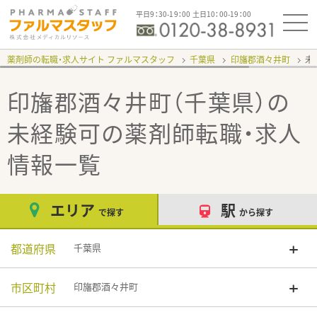
平日9：30-19：00 土日10：00-19：00
薬剤師の転職・求人サイト ファルマスタッフ
千葉県
印旛郡酒々井町
未
印旛郡酒々井町（千葉県）の
未経験可
の薬剤師転職・求人
情報一覧
エリア
駅
で探す
から探す
都道府県
千葉県
市区町村
印旛郡酒々井町