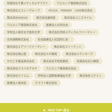
有限会社千葉メディカルサプライ
ウエルシア薬局株式会社
株式会社エスシーグループ
HYUGA PRIMARY CARE株式会社
株式会社WEDGE
株式会社雄飛堂
株式会社ユニスマイル
ウエルシア薬局株式会社
医療法人白百合会
学校法人東京女子医科大学
株式会社学研メディカルファーマシー
合同酒精株式会社
社会医療法人社団同仁会
株式会社エアリーファーマシー
株式会社スリードット
株式会社南山堂
株式会社スギ薬局
株式会社メディホープ
かちどき薬品株式会社
株式会社平和堂薬局
有限会社石川薬局
株式会社クスリのアオキ
ウエルシア薬局株式会社
株式会社ワイエム
学校法人国際医療福祉大学
株式会社コクミン
医療法人徳洲会
クラフト株式会社
PAGE TOPへ戻る