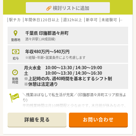
検討リストに追加
駅チカ
年間休日120日以上
週32h以上
新卒可
未経験可
ブラン
千葉県 印旛郡酒々井町
酒々井駅 (JR成田線)
勤務地
年収480万円～540万円
※経験・年齢・就業条件により考慮します
給与
月火水金 10:00～13:30 / 14:30～19:00
土 10:00～13:30 / 14:30～16:30
※上記時の内、週40時間を基本とするシフト制
勤務
時間
※休憩は法定通り
＼残業ほぼなしで私生活が充実／（印旛郡酒々井町エリア担当よ
り）
平均残業時間は月10時間程と少なめです。木日祝が休みなので、
仕事終わりの時間も週末もしっかり満喫できますよ。
＊------------------------------------------＊
詳細を見る
お問い合わせ
【店舗情報と応需状況について】
■JR成田線の酒々井駅から徒歩1分という抜群の好立地に位置
しており、毎日の電車通勤が非常に快適な環境です。