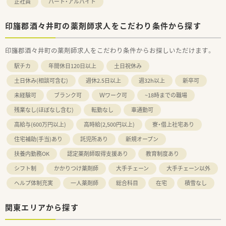
正社員
パート・アルバイト
印旛郡酒々井町の薬剤師求人をこだわり条件から探す
印旛郡酒々井町の薬剤師求人をこだわり条件からお探しいただけます。
駅チカ
年間休日120日以上
土日祝休み
土日休み(相談可含む)
週休2.5日以上
週32h以上
新卒可
未経験可
ブランク可
Ｗワーク可
~18時までの職場
残業なし(ほぼなし含む)
転勤なし
車通勤可
高給与(600万円以上)
高時給(2,500円以上)
寮・借上社宅あり
住宅補助(手当)あり
託児所あり
新規オープン
扶養内勤務OK
認定薬剤師取得支援あり
教育制度あり
シフト制
かかりつけ薬剤師
大手チェーン
大手チェーン以外
ヘルプ体制充実
一人薬剤師
総合科目
在宅
積雪なし
関東エリアから探す