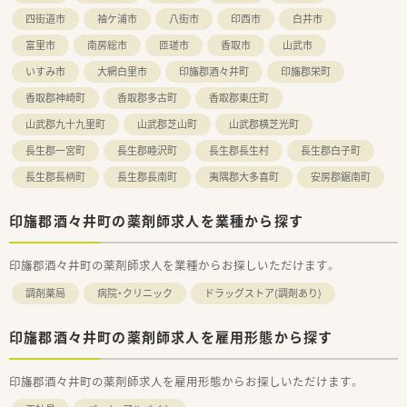
四街道市
袖ケ浦市
八街市
印西市
白井市
富里市
南房総市
匝瑳市
香取市
山武市
いすみ市
大網白里市
印旛郡酒々井町
印旛郡栄町
香取郡神崎町
香取郡多古町
香取郡東庄町
山武郡九十九里町
山武郡芝山町
山武郡横芝光町
長生郡一宮町
長生郡睦沢町
長生郡長生村
長生郡白子町
長生郡長柄町
長生郡長南町
夷隅郡大多喜町
安房郡鋸南町
印旛郡酒々井町の薬剤師求人を業種から探す
印旛郡酒々井町の薬剤師求人を業種からお探しいただけます。
調剤薬局
病院・クリニック
ドラッグストア(調剤あり)
印旛郡酒々井町の薬剤師求人を雇用形態から探す
印旛郡酒々井町の薬剤師求人を雇用形態からお探しいただけます。