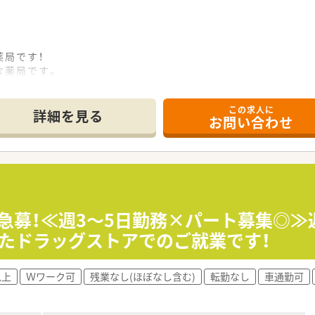
薬局です！
な薬局です。
担も少ないです。
この求人に
詳細を見る
お問い合わせ
★急募！≪週3～5日勤務×パート募集◎≫
たドラッグストアでのご就業です！
以上
Ｗワーク可
残業なし(ほぼなし含む)
転勤なし
車通勤可