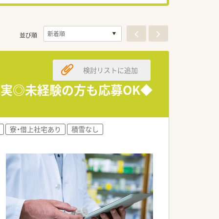
並び順
検討リストに追加
充実◎未経験の方も応募OK◆
！
寮・借上社宅あり
積雪なし