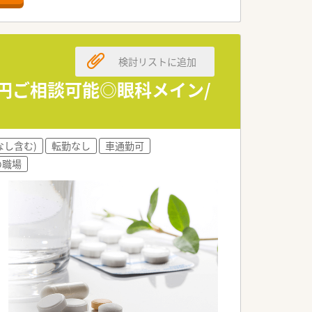
キレイな薬局です。
を求める方に最適です。
検討リストに追加
たい方に勧めます。
したい方にピッタリです。
0円ご相談可能◎眼科メイン/
据えられる安心感です。
の際にも安心できます。
なし含む)
転勤なし
車通勤可
点が魅力です。
の職場