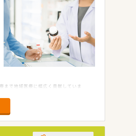
医療まで地域医療に幅広く貢献していま
販売者など幅広い職種の従業員が在籍し
品出しは行わず、薬局を併設していない
場が幅広く用意されております。
指していけます。