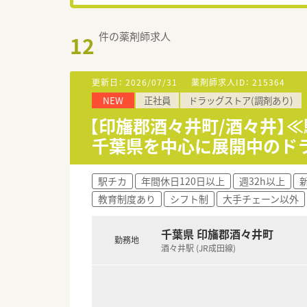
件の薬剤師求人
12
更新日：
2026/07/31
薬剤師求人ID：
215364
NEW
正社員
ドラッグストア(調剤あり)
【印旛郡酒々井町/酒々井】
千葉県を中心に展開中のド
駅チカ
年間休日120日以上
週32h以上
教育制度あり
シフト制
大手チェーン以外
千葉県 印旛郡酒々井町
勤務地
酒々井駅 (JR成田線)