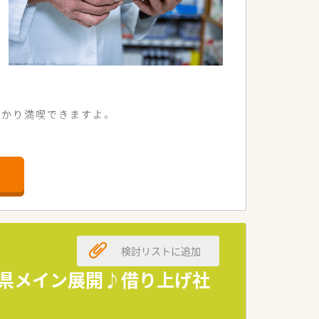
っかり満喫できますよ。
常に快適な環境です。
な店舗として親しまれています。
応できる環境です。
社員を募集しています。
遇ができる方を求めます。
検討リストに追加
熱心な方を歓迎します。
葉県メイン展開♪借り上げ社
けた服薬指導ができます。
嬉しい独り立ち寮がございます。