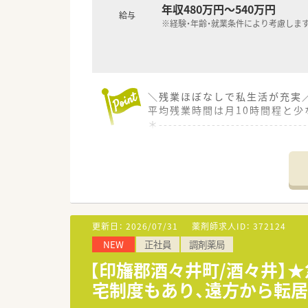
年収480万円～540万円
給与
※経験・年齢・就業条件により考慮しま
＼残業ほぼなしで私生活が充実
平均残業時間は月10時間程と
＊------------------------------
【店舗情報と応需状況について】
■JR成田線の酒々井駅から徒歩
■人気のドラッグストアに併設
■処方箋枚数は1日あたり5枚か
【募集背景と求める人物像につい
■今後の安定的な店舗運営や体
更新日：
2026/07/31
薬剤師求人ID：
372124
■お客様とのコミュニケーショ
NEW
正社員
調剤薬局
■調剤だけでなくOTC医薬品
【印旛郡酒々井町/酒々井】
【やりがい/おすすめポイント】
宅制度もあり、遠方から転居
■処方箋の枚数が落ち着いてい
■単身での転転職を考えている正