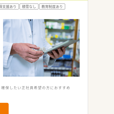
るため負担が少なく安心です。
得支援あり
積雪なし
教育制度あり
り確保したい正社員希望の方におすすめ
便利な店舗でございます。
に触れることが可能です。