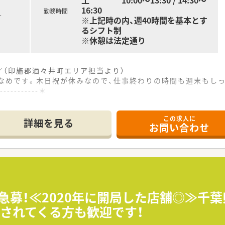
土 10:00～13:30 / 14:30～
16:30
勤務時間
す
※上記時の内、週40時間を基本とす
るシフト制
※休憩は法定通り
／（印旛郡酒々井町エリア担当より）
少なめです。木日祝が休みなので、仕事終わりの時間も週末もし
------------＊
1分という抜群の好立地に位置しており、毎日の電車通勤が非
この求人に
された調剤薬局であり、地域のお客様が気軽に立ち寄れる身近
詳細を見る
お問い合わせ
ら10枚程と非常に落ち着いており、面対応でじっくり丁寧に対
て】
制強化を見据えた定期採用として、新しく活躍していただける正
ンを大切にしているため、明るく前向きで心のこもった接客・接
にも関心があり、セルフメディケーションの推進に意欲的な勉強
★急募！≪2020年に開局した店舗◎≫千
されてくる方も歓迎です！
るからこそ、目の前の患者様一人ひとりの声にゆっくりと耳を傾
社員の方には、月額25000円という破格の安さで利用できる