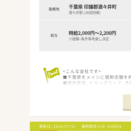
千葉県 印旛郡酒々井町
勤務地
酒々井駅 (JR成田線)
時給2,000円～2,200円
給与
※経験・条件等考慮し決定
<こんな会社です>
■千葉県をメインに調剤店舗を約
■調剤薬局、ドラッグストア、
す。
■セルフメディケーションと在
ており職種を超えた連携で地域
■全店で分離申請となっており
店舗への配属はございません。
■調剤併設ドラッグストアや総
ご希望の方には在宅医療の分野
更新日：
2026/07/31
薬剤師求人ID：
638003