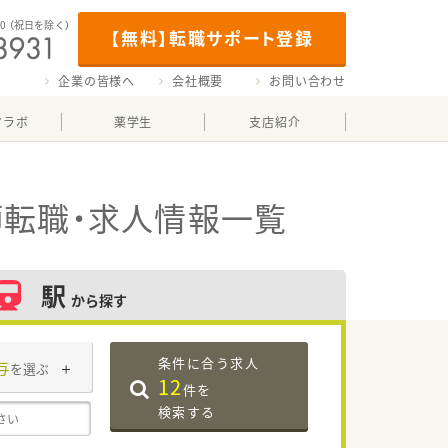
00
（祝日を除く）
【無料】転職サポート登録
企業の皆様へ
会社概要
お問い合わせ
マラボ
薬学生
支店紹介
転職・求人情報一覧
駅
から探す
条件に合う求人
与
を選ぶ
12
件を
検索する