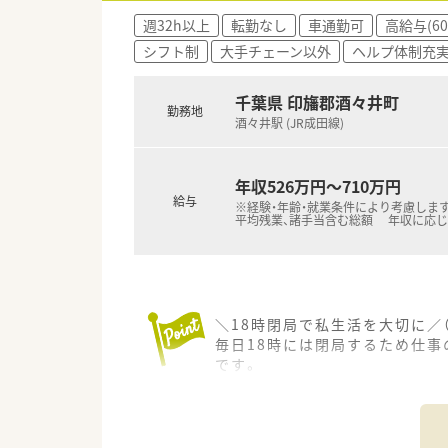
■急な欠員が生じた際にも、す
週32h以上
転勤なし
車通勤可
高給与(6
シフト制
大手チェーン以外
ヘルプ体制充
千葉県 印旛郡酒々井町
勤務地
酒々井駅 (JR成田線)
年収526万円～710万円
給与
※経験・年齢・就業条件により考慮します
平均残業、諸手当含む総額 年収に応
＼18時閉局で私生活を大切に／
毎日18時には閉局するため仕
です。
＊------------------------------
【店舗情報と応需状況について】
■JR成田線の酒々井駅から車で
■応需科目は面対応となっており