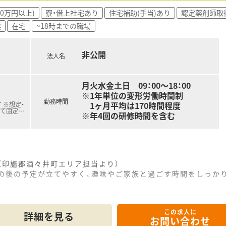
ぐに本部や近隣店から応援薬剤師がフォローに駆けつけてくれ
00万円以上)
寮・借上社宅あり
住宅補助(手当)あり
認定薬剤師取
実
在宅
~18時までの職場
非公開
法人名
月火水金土日 09：00～18：00
※1年単位の変形労働時間制
勤務時間
1ヶ月平均は170時間程度
 ※想定・
じて固定
…
※年4回の研修時間を含む
（印旛郡酒々井町エリア担当より）
事の後の予定が立てやすく、趣味やご家族と過ごす時間をしっか
------------＊
この求人に
10分ほどの立地にあり、マイカーを利用した快適な通勤が大変
詳細を見る
お問い合わせ
、1日あたり20枚から30枚の処方箋を扱いながら幅広い処方