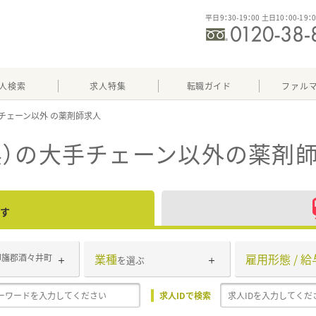
平日9：30-19：00 土日10：00-19：
人検索
求人特集
転職ガイド
ファル
チェーン以外
県）の大手チェーン以外
の薬剤師
す
業種
雇用形態 / 給
印旛郡酒々井町
を選ぶ
求人IDで検索