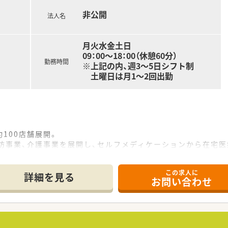
非公開
法人名
月火水金土日
09：00～18：00（休憩60分）
勤務時間
※上記の内、週3～5日シフト制
土曜日は月1～2回出勤
100店舗展開。
予防事業、介護事業を展開し、セルフメディケーションから在宅
宅医療を推進し、看護師や管理栄養士、ケアマネージャー、登録
この求人に
の健康をサポートしています。
詳細を見る
お問い合わせ
、調剤業務に専念できる就業環境となっております。レジ打ちや
合病院門、在宅医療専門など様々なタイプの薬局があり、活躍の
などへ進んでいくことも可能で、薬剤師としてスキルアップを目