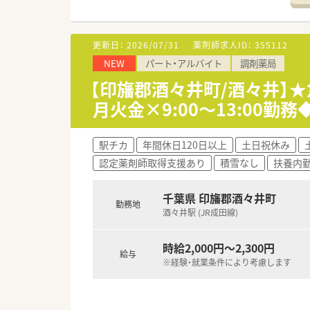
■勤務スタッフは常勤薬剤師が1
【こんな方にオススメ】
更新日：
2026/07/31
薬剤師求人ID：
355112
■初期費用や引越し費用、家賃や
NEW
パート・アルバイト
調剤薬局
■育児や介護による勤務制限が
■自らスキルアップを目指す際
【印旛郡酒々井町/酒々井】★
月火金×9:00～13:00
【やりがい/おすすめポイント】
■退職金制度は確定拠出年金と
■入社3ヶ月後には10日間の有
駅チカ
年間休日120日以上
土日祝休み
■ドラッグストア大手が運営す
認定薬剤師取得支援あり
積雪なし
扶養内勤
千葉県 印旛郡酒々井町
勤務地
酒々井駅 (JR成田線)
時給2,000円～2,300円
給与
※経験・就業条件により考慮します