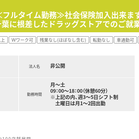
！≪フルタイム勤務≫社会保険加入出来ます
千葉に根差したドラッグストアでのご就
以上
Ｗワーク可
残業なし(ほぼなし含む)
転勤なし
車通勤可
非公開
法人名
月～土
09：00～18：00（休憩60分）
勤務時間
※上記の内、週3～5日シフト制
土曜日は月1～2回出勤
100店舗展開。