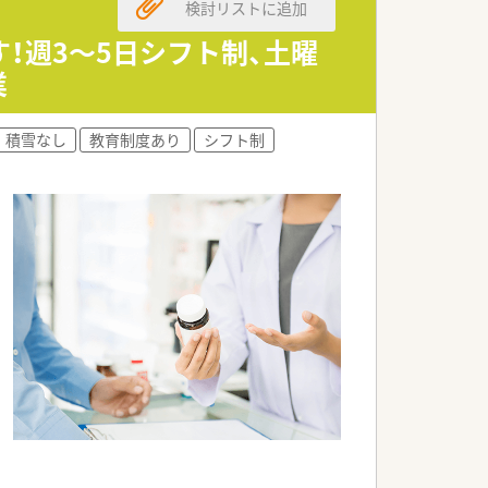
検討リストに追加
！週3～5日シフト制、土曜
業
積雪なし
教育制度あり
シフト制