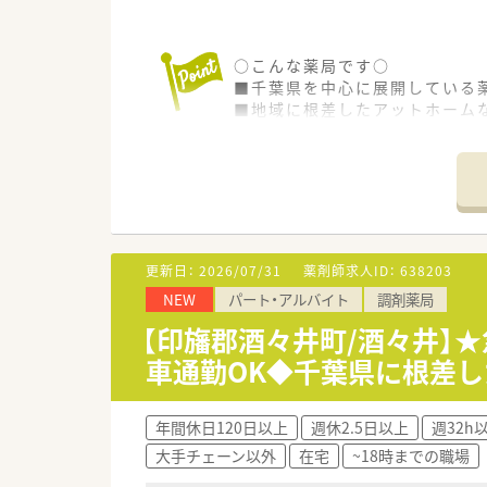
○こんな薬局です○
■千葉県を中心に展開している
■地域に根差したアットホーム
■眼科門前の為、軽い処方で負
更新日：
2026/07/31
薬剤師求人ID：
638203
NEW
パート・アルバイト
調剤薬局
【印旛郡酒々井町/酒々井】
車通勤OK◆千葉県に根差し
年間休日120日以上
週休2.5日以上
週32h
大手チェーン以外
在宅
~18時までの職場