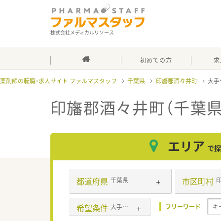
株式会社メディカルリソース
初めての方
求
薬剤師の転職・求人サイト ファルマスタッフ
千葉県
印旛郡酒々井町
大手
印旛郡酒々井町（千葉
エリア
で探
都道府県
市区町村
千葉県
希望条件
大手チェーン以外
フリーワード