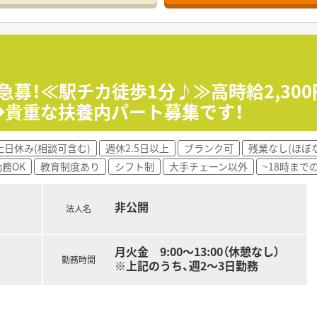
人、非常勤薬剤師が4人在籍しており、2020年に開局した大変
駐車場代まで100％会社が負担してくれる充実した社宅制度
発生した場合でも、正社員のステータスのまま安心して働き続け
の受講料や教材費を貸し付ける資格取得支援制度を活用し、成長
急募！≪駅チカ徒歩1分♪≫高時給2,30
勤務◆貴重な扶養内パート募集です！
退職一時金の二本立てとなっており、定年後の生活まで豊かに見
給休暇がスピーディーに付与されるため、急な用事や体調不良
土日休み(相談可含む)
週休2.5日以上
ブランク可
残業なし(ほぼ
る安定基盤のもと、創立から長年培われたノウハウを吸収できる
務OK
教育制度あり
シフト制
大手チェーン以外
~18時まで
非公開
法人名
月火金 9:00～13:00（休憩なし）
勤務時間
※上記のうち、週2～3日勤務