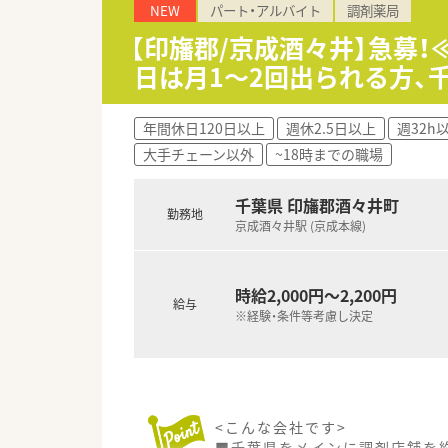
NEW
パート・アルバイト
調剤薬局
【印旛郡/京成酒々井】急募
日は月1～2回出られる方、
年間休日120日以上
週休2.5日以上
週32h
大手チェーン以外
~18時までの職場
千葉県 印旛郡酒々井町
勤務地
京成酒々井駅 (京成本線)
時給2,000円～2,200円
給与
※経験・条件等考慮し決定
<こんな会社です>
■千葉県をメインに調剤店舗を約