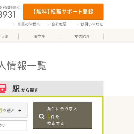
00
（祝日を除く）
【無料】転職サポート登録
企業の皆様へ
会社概要
お問い合わせ
マラボ
薬学生
支店紹介
人情報一覧
駅
から探す
条件に合う求人
与
を選ぶ
1
件を
検索する