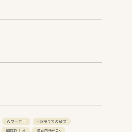
Ｗワーク可
~18時までの職場
60歳以上可
扶養内勤務OK