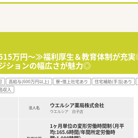
収515万円～≫福利厚生＆教育体制が充
ポジションの幅広さが魅力◎
可
高給与(600万円以上)
寮・借上社宅あり
住宅補助(手当)あり
高収入
ウエルシア薬局株式会社
法人名
ウエルシア 白子店
1ヶ月単位の変形労働時間制（月平
均:165.6時間/年間所定労働時