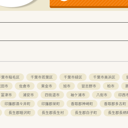
千葉市稲毛区
千葉市若葉区
千葉市緑区
千葉市美浜区
成田市
佐倉市
東金市
旭市
習志野市
柏市
富津市
浦安市
四街道市
袖ケ浦市
八街市
印西
印旛郡酒々井町
印旛郡栄町
香取郡神崎町
香取郡多古町
長生郡睦沢町
長生郡長生村
長生郡白子町
長生郡長柄