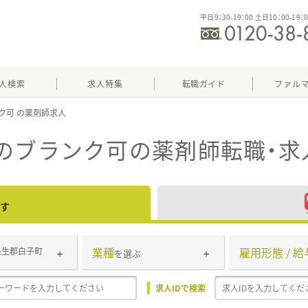
平日9：30-19：00 土日10：00-19：
人検索
求人特集
転職ガイド
ファル
ク可
のブランク可
の薬剤師転職・求
す
業種
雇用形態 / 給
長生郡白子町
を選ぶ
求人IDで検索