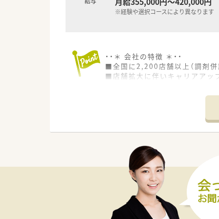
月給355,000円～420,000円
給与
※経験や選択コースにより異なります
・・＊ 会社の特徴 ＊・・
■全国に2,200店舗以上（調剤併
■店舗拡大に伴いキャリアアッ
■経験や勤務コースによりますが
■職種や職域に合わせ、豊富な
■薬剤師が中心の会社だからこ
■店舗拡大に伴い、エリアマネ
■在宅や教育等の専門性を活か
■その他にも、管理部門や商品
■在宅実施店舗は年々増加して
■育児休暇は3歳まで取得が可
■年間休日が120日とワークラ
■日用品から常備薬まで、従業