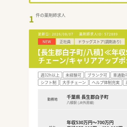
件の薬剤師求人
1
更新日：
2026/08/07
薬剤師求人ID：
572889
NEW
正社員
ドラッグストア(調剤あり)
【長生郡白子町/八積】≪年
チェーン/キャリアアップ
週32h以上
未経験可
ブランク可
車通勤
シフト制
大手チェーン
ヘルプ体制充実
千葉県 長生郡白子町
勤務地
八積駅 (JR外房線)
年収530万円～700万円