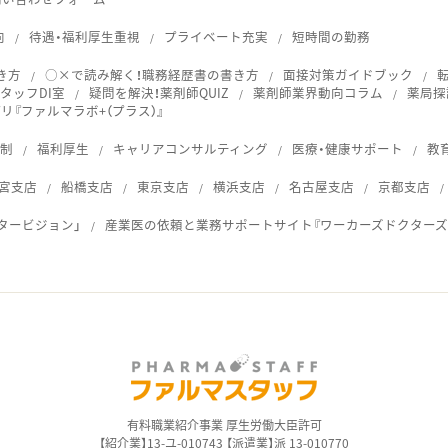
向
待遇・福利厚生重視
プライベート充実
短時間の勤務
き方
○×で読み解く！職務経歴書の書き方
面接対策ガイドブック
タッフDI室
疑問を解決！薬剤師QUIZ
薬剤師業界動向コラム
薬局探
『ファルマラボ+（プラス）』
体制
福利厚生
キャリアコンサルティング
医療・健康サポート
教
宮支店
船橋支店
東京支店
横浜支店
名古屋支店
京都支店
タービジョン」
産業医の依頼と業務サポートサイト『ワーカーズドクターズ
ス
有料職業紹介事業 厚生労働大臣許可
【紹介業】13-ユ-010743 【派遣業】派 13-010770