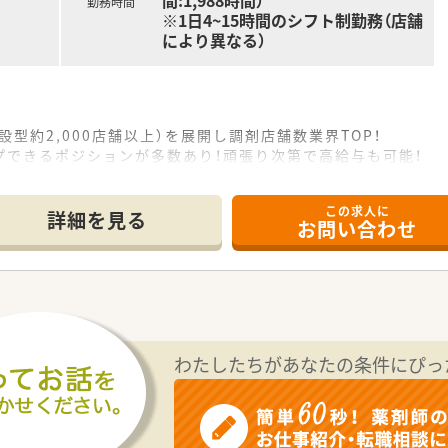
間:1,988時間）
勤務時間
※1日4~15時間のシフト制勤務（店舗
により異なる）
設型約2,000店舗以上）を展開し調剤店舗数業界TOP！
プできるポジションが多数あり！頑張り次第で高給与も可能！
、経験の少ない方でも500万前半スタートと業界TOP水準！
社内研修や外部組織と連携した研修を用意されています
この求人に
そ活躍できるキャリアパスが多種多様に用意されています。
詳細を見る
お問い合わせ
ジャーや営業部長等のマネジメントのポジションも増えます。
せるスペシャリストを目指すことも可能です。
部門等の本社スタッフなど活動領域は多種多様です。
おり、在宅医療へもしっかりと関わる事ができます。
能で、時短制度は小学5年生まで時短勤務ができるよう変更予定
イフバランスが整っています
員割引制度など嬉しいメリットもたくさんあります！
わたしたちがあなたの条件にぴっ