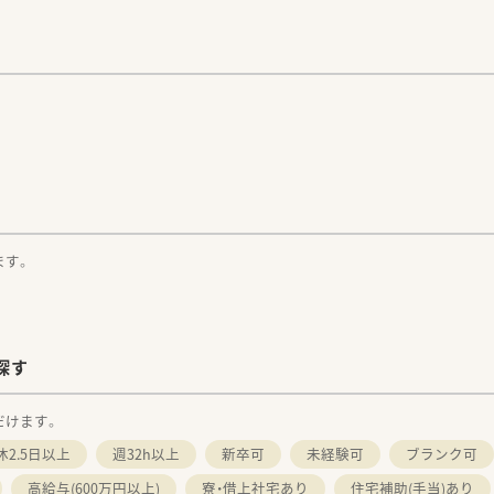
。
ます。
探す
だけます。
休2.5日以上
週32h以上
新卒可
未経験可
ブランク可
高給与(600万円以上)
寮・借上社宅あり
住宅補助(手当)あり