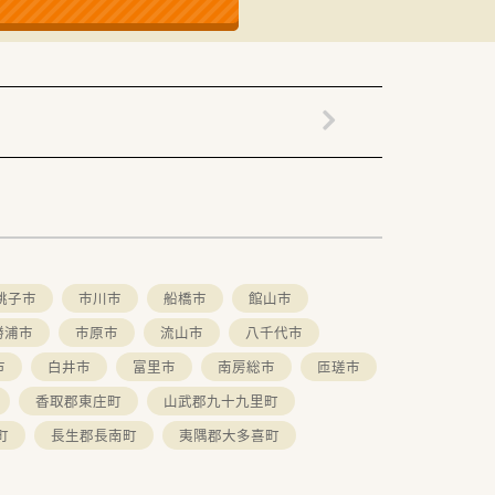
銚子市
市川市
船橋市
館山市
勝浦市
市原市
流山市
八千代市
市
白井市
富里市
南房総市
匝瑳市
香取郡東庄町
山武郡九十九里町
町
長生郡長南町
夷隅郡大多喜町