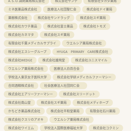
A. S. O. 調剤薬局株式会社
株式会社サンテ
有限会社タカダ薬局
ミネ医薬品株式会社
医療法人社団聖仁会
株式会社ドイ薬局
薬樹株式会社
株式会社サンドラッグ
株式会社スギ薬局
株式会社カワチ薬品
株式会社富士薬品
株式会社トモズ
株式会社カネマタ
株式会社スギ薬局
有限会社千葉メディカルサプライ
ウエルシア薬局株式会社
株式会社エスシーグループ
HYUGA PRIMARY CARE株式会社
株式会社WEDGE
株式会社雄飛堂
株式会社ユニスマイル
ウエルシア薬局株式会社
医療法人白百合会
学校法人東京女子医科大学
株式会社学研メディカルファーマシー
合同酒精株式会社
社会医療法人社団同仁会
株式会社エアリーファーマシー
株式会社スリードット
株式会社南山堂
株式会社スギ薬局
株式会社メディホープ
かちどき薬品株式会社
株式会社平和堂薬局
有限会社石川薬局
株式会社クスリのアオキ
ウエルシア薬局株式会社
株式会社ワイエム
学校法人国際医療福祉大学
株式会社コクミン