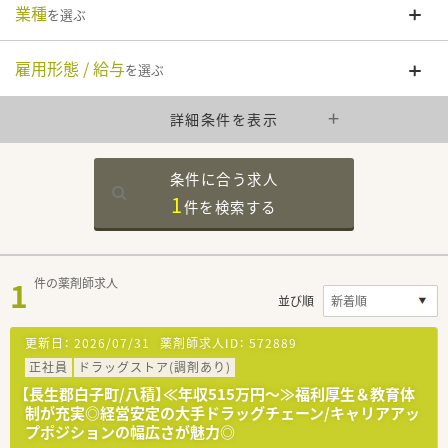
業種
を選ぶ
雇用形態 / 給与
を選ぶ
詳細条件を表示
条件に合う求人
1
件を
検索する
1
件の薬剤師求人
並び順
更新日：
2026/07/31
薬剤師求人ID：
572889
正社員
ドラッグストア(調剤あり)
【長生郡白子町/八積】≪年収515万円～≫福利厚生＆教育体
制が充実◎経営安定の大手ドラッグチェーン/キャリアアッ
プポジションの幅広さが魅力◎