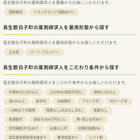
長生郡白子町の薬剤師求人を業種からお探しいただけます。
調剤薬局
ドラッグストア(調剤あり)
長生郡白子町の薬剤師求人を雇用形態から探す
長生郡白子町の薬剤師求人を雇用形態からお探しいただけます。
正社員
パート・アルバイト
長生郡白子町の薬剤師求人をこだわり条件から探す
長生郡白子町の薬剤師求人をこだわり条件からお探しいただけます。
年間休日120日以上
土日休み(相談可含む)
週休2.5日以上
週32h以上
新卒可
未経験可
ブランク可
Ｗワーク可
~18時までの職場
残業なし(ほぼなし含む)
転勤なし
車通勤可
高給与(600万円以上)
寮・借上社宅あり
住宅補助(手当)あり
60歳以上可
扶養内勤務OK
認定薬剤師取得支援あり
教育制度あり
シフト制