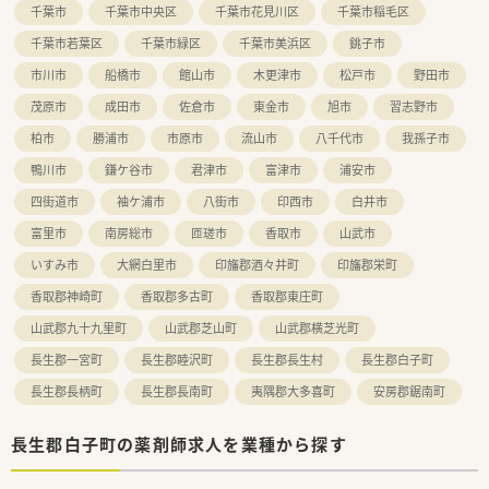
千葉市
千葉市中央区
千葉市花見川区
千葉市稲毛区
千葉市若葉区
千葉市緑区
千葉市美浜区
銚子市
市川市
船橋市
館山市
木更津市
松戸市
野田市
茂原市
成田市
佐倉市
東金市
旭市
習志野市
柏市
勝浦市
市原市
流山市
八千代市
我孫子市
鴨川市
鎌ケ谷市
君津市
富津市
浦安市
四街道市
袖ケ浦市
八街市
印西市
白井市
富里市
南房総市
匝瑳市
香取市
山武市
いすみ市
大網白里市
印旛郡酒々井町
印旛郡栄町
香取郡神崎町
香取郡多古町
香取郡東庄町
山武郡九十九里町
山武郡芝山町
山武郡横芝光町
長生郡一宮町
長生郡睦沢町
長生郡長生村
長生郡白子町
長生郡長柄町
長生郡長南町
夷隅郡大多喜町
安房郡鋸南町
長生郡白子町の薬剤師求人を業種から探す