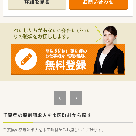
詳細を見る
お問い合わせ
■経験や勤務コースによりますが、経験の少ない方でも500万前
半スタートと業界TOP水準！
■職種や職域に合わせ、豊富な社内研修や外部組織と連携した研
修を用意されています
■薬剤師が中心の会社だからこそ活躍できるキャリアパスが多
わたしたちがあなたの条件にぴった
種多様に用意されています。
りの職場をお探しします。
■店舗拡大に伴い、エリアマネジャーや営業部長等のマネジメン
トのポジションも増えます。
■在宅や教育等の専門性を活かせるスペシャリストを目指すこ
とも可能です。
■その他にも、管理部門や商品部門等の本社スタッフなど活動領
域は多種多様です。
■在宅実施店舗は年々増加しており、在宅医療へもしっかりと関
わる事ができます。
■育児休暇は3歳まで取得が可能で、時短制度は小学5年生まで
時短勤務ができるよう変更予定です。
■年間休日が120日とワークライフバランスが整っています
■日用品から常備薬まで、従業員割引制度など嬉しいメリットも
たくさんあります！
千葉県の薬剤師求人を市区町村から探す
千葉県の薬剤師求人を市区町村からお探しいただけます。