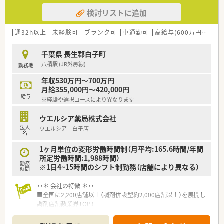
検討リストに追加
週32h以上
未経験可
ブランク可
車通勤可
高給与(600万円以上)
千葉県 長生郡白子町
八積駅 (JR外房線)
勤務地
年収530万円～700万円
月給355,000円～420,000円
給与
※経験や選択コースにより異なります
ウエルシア薬局株式会社
法人
ウエルシア 白子店
名
1ヶ月単位の変形労働時間制（月平均:165.6時間/年間
所定労働時間:1,988時間）
勤務
※1日4~15時間のシフト制勤務（店舗により異なる）
時間
・・＊ 会社の特徴 ＊・・
■全国に2,200店舗以上（調剤併設型約2,000店舗以上）を展開し
調剤店舗数業界TOP！
■店舗拡大に伴いキャリアアップできるポジションが多数あり！
頑張り次第で高給与も可能！