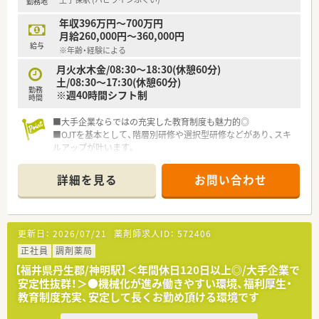
勤務地
年収396万円～700万円
月給260,000円～360,000円
給与
※年齢・経験による
月火水木金/08:30～18:30(休憩60分)
土/08:30～17:30(休憩60分)
勤務
※週40時間シフト制
時間
■大手企業ならではの充実した教育制度も魅力的◎
■OJTを基本として、階層別研修や選択型研修などがあり、スキ
ルアップが叶います。
■幅広いキャリアフィールドがございますので専門薬剤師や管
理部門、採用・コンサルタントなどにもゆくゆく挑戦できる環境
詳細を見る
お問い合わせ
です
更新日：
2026/07/21
薬剤師求人ID：
572406
正社員
調剤薬局
【福井県丹生郡/神明駅】＜年間休日120日以上◎/大手企業で
安定性抜群！＞●機械化が進み働きやすい環境、福利厚生・
教育制度充実、安定して長くお勤め頂ける環境です