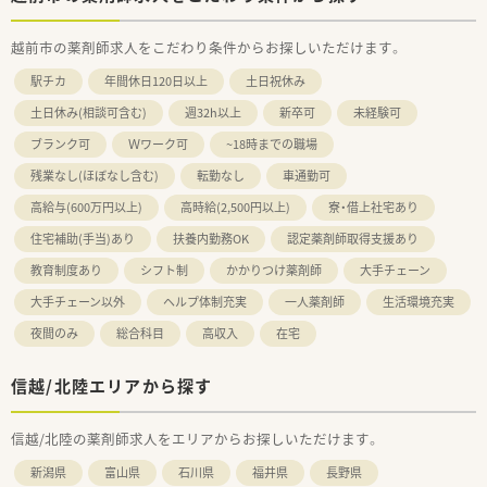
越前市の薬剤師求人をこだわり条件からお探しいただけます。
駅チカ
年間休日120日以上
土日祝休み
土日休み(相談可含む)
週32h以上
新卒可
未経験可
ブランク可
Ｗワーク可
~18時までの職場
残業なし(ほぼなし含む)
転勤なし
車通勤可
高給与(600万円以上)
高時給(2,500円以上)
寮・借上社宅あり
住宅補助(手当)あり
扶養内勤務OK
認定薬剤師取得支援あり
教育制度あり
シフト制
かかりつけ薬剤師
大手チェーン
大手チェーン以外
ヘルプ体制充実
一人薬剤師
生活環境充実
夜間のみ
総合科目
高収入
在宅
信越/北陸エリアから探す
信越/北陸の薬剤師求人をエリアからお探しいただけます。
新潟県
富山県
石川県
福井県
長野県