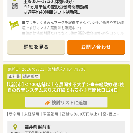
土/9:00～17:30（休憩60分）
てスキルアップが望めます
勤務
※1ヵ月単位の変形労働時間制勤務
■グループ会社が運営する介護施設と連携し、在宅医療にも力を
時間
※週平均40時間シフト制勤務。
入れて取り組んでいます
■プラチナくるみんマークを取得するなど、女性が働きやすい環
境です◎ママさん薬剤師も活躍中です
■薬局勤務薬剤師だけでなく、薬局開設・教育研修・経営コンサル
タント等、幅広いキャリアプランを実現できます！
詳細を見る
お問い合わせ
更新日：
2026/07/21
薬剤師求人ID：
79736
正社員
調剤薬局
【越前市】＜700店舗以上を展開する大手＞●未経験歓迎！独
自の教育システムあり未経験でも安心♪年間休日124日
検討リストに追加
新卒可
未経験可
車通勤可
高給与(600万円以上)
寮・借上社宅あり
福井県 越前市
王子保駅 (ハピラインふくい)