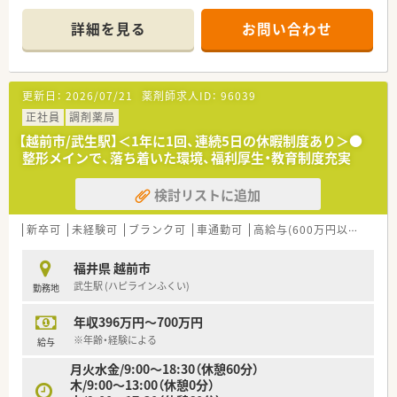
■総合病院門前に位置しており、1日あたり約60枚の処方箋を応
需しています
詳細を見る
お問い合わせ
■複数科目の処方箋に対応するため、幅広い知識と経験を積むこ
とが可能です
【法人特徴について】
更新日：
2026/07/21
薬剤師求人ID：
96039
■調剤薬局を主軸に、介護施設運営や医薬品卸事業など多角的に
展開しています
正社員
調剤薬局
■良質な医療・介護サービスの提供を理念に、市場ニーズに応え
【越前市/武生駅】＜1年に1回、連続5日の休暇制度あり＞●
サポートしています
整形メインで、落ち着いた環境、福利厚生・教育制度充実
■東海・関西・関東圏に94店舗を展開し、安定した経営基盤を持
つ企業です
検討リストに追加
【勤務実態について】
■年間休日は123日と多く、週休2日制でしっかりお休みを取得
新卒可
未経験可
ブランク可
車通勤可
高給与(600万円以上)
寮・
できます
■残業時間は月平均6.5時間と少なめで、プライベートとの両立
福井県 越前市
が図りやすい環境です
武生駅 (ハピラインふくい)
勤務地
■転居のないエリア社員と、手当が手厚いナショナル社員の選択
が可能です
年収396万円～700万円
【想定される業務内容】
※年齢・経験による
給与
■保険調剤業務として、調剤、監査、服薬指導などの一連の業務
月火水金/9:00～18:30（休憩60分）
を担当していただきます
木/9:00～13:00（休憩0分）
■総合病院門前のため、多岐にわたる診療科の処方箋応需を通じ