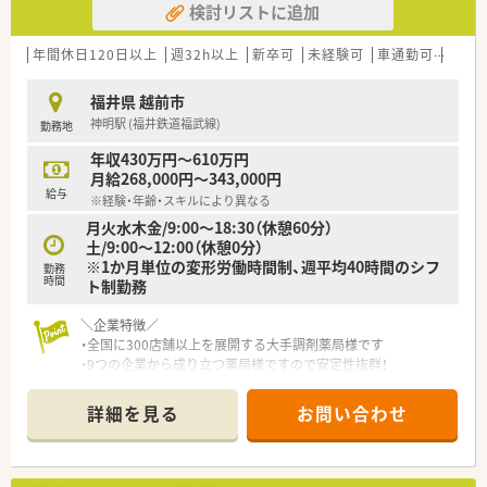
検討リストに追加
年間休日120日以上
週32h以上
新卒可
未経験可
車通勤可
高給与
福井県 越前市
神明駅 (福井鉄道福武線)
勤務地
年収430万円～610万円
月給268,000円～343,000円
給与
※経験・年齢・スキルにより異なる
月火水木金/9:00～18:30（休憩60分）
土/9:00～12:00（休憩0分）
※1か月単位の変形労働時間制、週平均40時間のシフ
勤務
時間
ト制勤務
＼企業特徴／
・全国に300店舗以上を展開する大手調剤薬局様です
・9つの企業から成り立つ薬局様ですので安定性抜群！
・機械化が進み、音声入力は全店導入済み、ｌ調剤過誤防止シス
テムや自動発注システムなど薬剤師様が働きやすい環境が整え
詳細を見る
お問い合わせ
られています
＼福利厚生について／
・星野リゾート優待・JCB優待、財形貯蓄、共済会、健康ショップ、