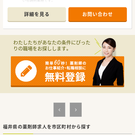
いる調剤薬局です。
■風通しの良さが魅力です！トップダウンの社風、ボトムアップ
で社員がアイデアを提案し、改善すべき点はすぐに行動に移され
詳細を見る
お問い合わせ
ている企業です
＜ 薬局情報 ＞
■武生駅(JR北陸本線)より徒歩3分に位置しています◎アクセス
抜群！もちろんお車通勤も可能です♪
わたしたちがあなたの条件にぴった
■病院門前で、幅広い処方箋に対応できます！枚数は約40枚/日
りの職場をお探しします。
です
＜ オススメポイント ＞
■～18時半までの店舗ですので、お仕事終わりの時間も充実さ
せたい方にオススメです
■年俸制！最大600万円も検討可能です！
■完全週休2日、年次有給休暇の取得率も高く、無理なく安心し
て働けます！そのため薬剤師の定着率が非常に高いです。
福井県の薬剤師求人を市区町村から探す