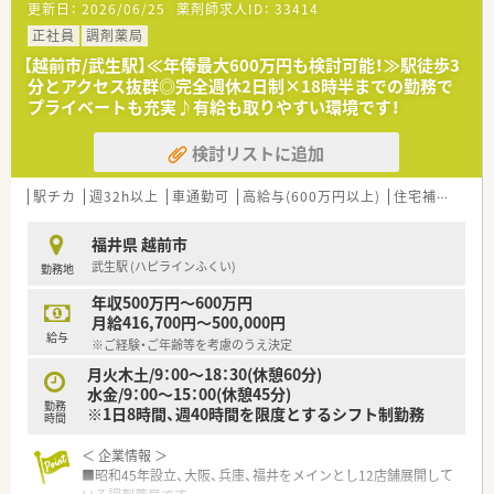
更新日：
2026/06/25
薬剤師求人ID：
33414
永年勤続表彰、確定拠出年金制度などたくさんの福利厚生を用意
されています
正社員
調剤薬局
【越前市/武生駅】≪年俸最大600万円も検討可能！≫駅徒歩3
＼教育研修制度について／
分とアクセス抜群◎完全週休2日制×18時半までの勤務で
フォローアップ研修、エキスパート研修、薬局長研修、管理者研
プライベートも充実♪有給も取りやすい環境です！
修、フィジカルアセスメント研修、ＷＥＢラーニング／費用補助
制度ありなど教育研修制度も整えられていますので、未経験・ブ
検討リストに追加
ランクのある方にも安心です♪
駅チカ
週32h以上
車通勤可
高給与(600万円以上)
住宅補助(手当)あり
福井県 越前市
武生駅 (ハピラインふくい)
勤務地
年収500万円～600万円
月給416,700円～500,000円
給与
※ご経験・ご年齢等を考慮のうえ決定
月火木土/9：00～18：30(休憩60分)
水金/9：00～15：00(休憩45分)
勤務
※1日8時間、週40時間を限度とするシフト制勤務
時間
＜ 企業情報 ＞
■昭和45年設立、大阪、兵庫、福井をメインとし12店舗展開して