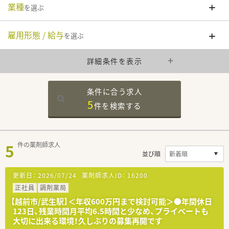
業種
を選ぶ
雇用形態 / 給与
を選ぶ
詳細条件を表示
条件に合う求人
5
件を
検索する
5
件の薬剤師求人
並び順
更新日：
2026/07/24
薬剤師求人ID：
16200
正社員
調剤薬局
【越前市/武生駅】＜年収600万円まで検討可能＞●年間休日
123日、残業時間月平均6.5時間と少なめ、プライベートも
大切に出来る環境！久しぶりの募集再開です