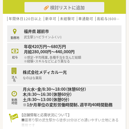
検討リストに追加
年間休日120日以上
新卒可
未経験可
車通勤可
高給与(600万円以上)
福井県 越前市
武生駅 (ハピラインふくい)
勤務地
年収420万円～680万円
月給280,000円～440,000円
給与
※想定・平均残業、各種手当を含んだ総額
※経験・スキルなどにより異なる
株式会社メディカル一光
法人
なのはな薬局
名
月火水・金/8:30～18:00（休憩60分）
木/8:30～16:30（休憩60分）
土/8:30～13:00（休憩0分）
勤務
時間
※1か月単位の変形労働時間制、週平均40時間勤務
【店舗情報と応需状況について】
■最寄り駅の武生駅から徒歩10分ほどの通いやすい立地にある
薬局です