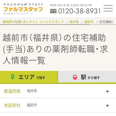
平日9：30-19：00 土日10：00-19：00
薬剤師の転職・求人サイト ファルマスタッフ
福井県
越前市
住宅補助(手
越前市（福井県）の住宅補助
(手当)あり
の薬剤師転職・求
人情報一覧
エリア
駅
で探す
から探す
都道府県
福井県
市区町村
越前市