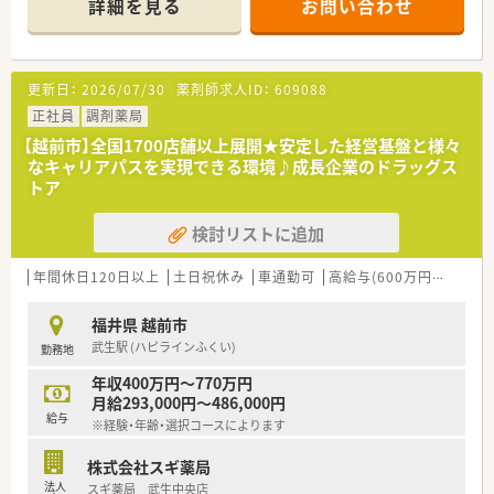
詳細を見る
お問い合わせ
講可能な研修も幅広く用意されています
■店舗で活躍する従業員、社外で活躍する従業員、将来経営幹部
となる従業員など、薬剤師として様々な活躍ができるフィールド
を用意されています
更新日：
2026/07/30
薬剤師求人ID：
609088
■総合薬剤師・調剤薬剤師（土日休み・19時までの勤務）どちらか
の働き方を選択できます
正社員
調剤薬局
■調剤併設型だけでなく「医療モール・クリニック併設店舗」「敷
【越前市】全国1700店舗以上展開★安定した経営基盤と様々
地内薬局」「訪問調剤特化型店舗」など様々な店舗を運営してい
なキャリアパスを実現できる環境♪成長企業のドラッグス
ます
トア
■在宅医療にも積極的取り組んでおり「訪問調剤特化型店舗」を
50店舗以上、無菌調剤室は業界最多の51店舗設置しています
検討リストに追加
■「プラチナくるみん認定企業」「健康経営優良法人2023（大規模
法人部門）認定」等を取得し一人ひとりが働きやすい環境が整備
されています
年間休日120日以上
土日祝休み
車通勤可
高給与(600万円以上)
認
■充実した研修制度、人事制度、評価制度、キャリア支援制度等
があるのも特徴です
福井県 越前市
武生駅 (ハピラインふくい)
勤務地
年収400万円～770万円
月給293,000円～486,000円
給与
※経験・年齢・選択コースによります
株式会社スギ薬局
法人
スギ薬局 武生中央店