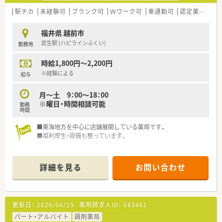
【職場環境と雰囲気】
■真面目で優しい人柄のスタッフが多く在籍しており、人間関係
駅チカ
未経験可
ブランク可
Ｗワーク可
車通勤可
認定薬剤師取得支援あり
が良好で穏やかな雰囲気の中で働けます
■会社全体で「医療は高度な接遇業」と捉えており、患者様一人
福井県 越前市
ひとりに寄り添う温かい対応を心がけています
武生駅 (ハピラインふくい)
勤務地
■教育担当によるOJT研修や集合研修など、中途入社の方でも安
心して業務に馴染めるサポート体制があります
時給1,800円～2,200円
【こんな方にオススメ】
※経験による
給与
■調剤業務だけでなく、接遇やマナーもしっかりと学び、薬剤師
として人間力を高めたい方に強くお勧めします
月～土 9：00～18：00
■福利厚生が充実した安定企業で、将来への不安を感じることな
※曜日・時間相談可能
勤務
く長く勤めたいと考えている方に最適です
時間
■複数の診療科に対応することで臨床知識を深め、薬剤師として
の専門性を磨きたい方に向いている環境です
■東海地方を中心に店舗展開している薬局です。
■福利厚生・設備も整っています。
詳細を見る
お問い合わせ
更新日：
2026/06/25
薬剤師求人ID：
683461
パート・アルバイト
調剤薬局