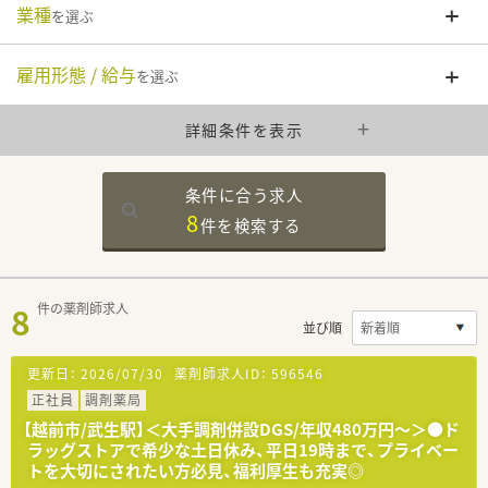
業種
を選ぶ
雇用形態 / 給与
を選ぶ
詳細条件を表示
条件に合う求人
8
件を
検索する
8
件の薬剤師求人
並び順
更新日：
2026/07/30
薬剤師求人ID：
596546
正社員
調剤薬局
【越前市/武生駅】＜大手調剤併設DGS/年収480万円～＞●ド
ラッグストアで希少な土日休み、平日19時まで、プライベー
トを大切にされたい方必見、福利厚生も充実◎