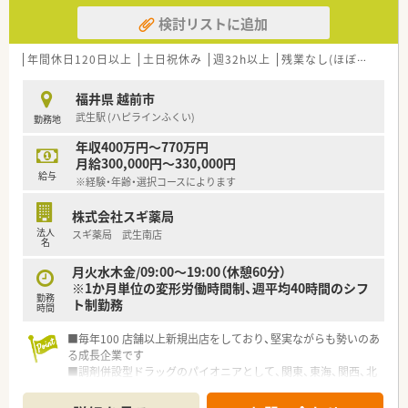
検討リストに追加
年間休日120日以上
土日祝休み
週32h以上
残業なし(ほぼなし含む)
福井県 越前市
武生駅 (ハピラインふくい)
勤務地
年収400万円～770万円
月給300,000円～330,000円
給与
※経験・年齢・選択コースによります
株式会社スギ薬局
法人
スギ薬局 武生南店
名
月火水木金/09:00～19:00（休憩60分）
※1か月単位の変形労働時間制、週平均40時間のシフ
勤務
ト制勤務
時間
■毎年100 店舗以上新規出店をしており、堅実ながらも勢いのあ
る成長企業です
■調剤併設型ドラッグのパイオニアとして、関東、東海、関西、北
陸・信州を中心に約1,700店舗以上を展開しています
■研修制度は様々なプランがあり、集合研修だけでなく任意で受