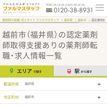
平日9：30-19：00 土日10：00-19：00
薬剤師の転職・求人サイト ファルマスタッフ
福井県
越前市
認定薬剤師
越前市（福井県）の認定薬剤
師取得支援あり
の薬剤師転
職・求人情報一覧
エリア
駅
で探す
から探す
都道府県
福井県
市区町村
越前市