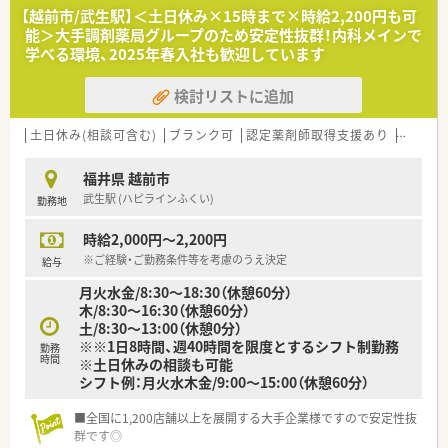
【越前市/武生駅】＜土日休み×15時まで×時給2,200円も可
能＞大手調剤薬局グループのため安定性抜群！内科メインで
学べる環境、2025年春入社も歓迎しています
検討リストに追加
土日休み(相談可含む)
ブランク可
認定薬剤師取得支援あり
教育制
福井県 越前市
武生駅 (ハピラインふくい)
勤務地
時給2,000円～2,200円
※ご経験・ご勤務条件等を考慮のうえ決定
給与
月火水金/8:30～18:30（休憩60分）
木/8:30～16:30（休憩60分）
土/8:30～13:00（休憩0分）
※※1日8時間、週40時間を限度とするシフト制勤務
勤務
時間
※土日休みの相談も可能
シフト例：月火水木金/9:00～15:00（休憩60分）
■全国に1,200店舗以上を展開する大手企業様ですので安定性抜
群です◎