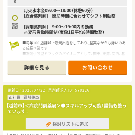
名
月火水木金09:00～18:00（休憩60分）
[総合薬剤師] 開局時間に合わせてシフト制勤務
勤務
[調剤薬剤師] 9:00～19:00内の勤務
時間
※変形労働時間制（実働1日平均8時間勤務）
■毎年100 店舗以上新規出店をしており、堅実ながらも勢いのあ
る成長企業です
■調剤併設型ドラッグのパイオニアとして、関東、東海、関西、北
陸・信州を中心に約1,700店舗以上を展開しています
■研修制度は様々なプランがあり、集合研修だけでなく任意で受
詳細を見る
お問い合わせ
講可能な研修も幅広く用意されています
■店舗で活躍する従業員、社外で活躍する従業員、将来経営幹部
となる従業員など、薬剤師として様々な活躍ができるフィールド
を用意されています
更新日：
2026/07/22
薬剤師求人ID：
578226
■総合薬剤師・調剤薬剤師（土日休み・19時までの勤務）どちらか
の働き方を選択できます
正社員
調剤薬局
■調剤併設型だけでなく「医療モール・クリニック併設店舗」「敷
【越前市】＜病院門前薬局＞●スキルアップ可能！設備も整っ
地内薬局」「訪問調剤特化型店舗」など様々な店舗を運営してい
ています。
ます
■在宅医療にも積極的取り組んでおり「訪問調剤特化型店舗」を
検討リストに追加
50店舗以上、無菌調剤室は業界最多の51店舗設置しています
■「プラチナくるみん認定企業」「健康経営優良法人2023（大規模