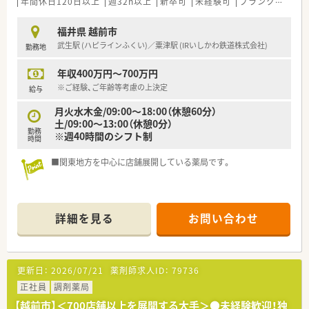
法人部門）認定」等を取得し一人ひとりが働きやすい環境が整備
年間休日120日以上
週32h以上
新卒可
未経験可
ブランク可
高給
されています
■充実した研修制度、人事制度、評価制度、キャリア支援制度等
福井県 越前市
があるのも特徴です
武生駅 (ハピラインふくい)／粟津駅 (IRいしかわ鉄道株式会社)
勤務地
年収400万円～700万円
※ご経験、ご年齢等考慮の上決定
給与
月火水木金/09:00～18:00（休憩60分）
土/09:00～13:00（休憩0分）
勤務
※週40時間のシフト制
時間
■関東地方を中心に店舗展開している薬局です。
詳細を見る
お問い合わせ
更新日：
2026/07/21
薬剤師求人ID：
79736
正社員
調剤薬局
【越前市】＜700店舗以上を展開する大手＞●未経験歓迎！独