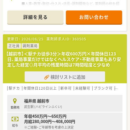
■人事・教育・販促・仕入れ・店長・調剤開発など、薬剤師の枠を超
えるさまざまな職種も、入社後段階を経て経験することも可能で
す。
詳細を見る
お問い合わせ
■勤務時間の選択制ができ、1日9時間勤務/8時間勤務の選択が
出来ます。
更新日：
2026/06/25
薬剤師求人ID：
360505
正社員
調剤薬局
【越前市】＜駅チカ徒歩3分＞年収600万円×年間休日123
日、薬局事業だけではなくヘルスケア・不動産事業もあり安
定した経営◎月平均の残業時間は7時間程度と少なめ
検討リストに追加
駅チカ
年間休日120日以上
新卒可
未経験可
ブランク可
車通勤
福井県 越前市
武生駅 (ハピラインふくい)
勤務地
年収450万円～650万円
月給280,000円～408,000円
給与
※ご経験・ご年齢等を考慮の上決定