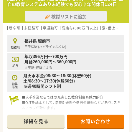
自の教育システムあり未経験でも安心♪年間休日124日
検討リストに追加
新卒可
未経験可
車通勤可
高給与(600万円以上)
寮・借上社宅あり
福井県 越前市
王子保駅 (ハピラインふくい)
勤務地
年収396万円～700万円
月給260,000円～360,000円
給与
※年齢・経験による
月火水木金/08:30～18:30(休憩60分)
土/08:30～17:30(休憩60分)
勤務
※週40時間シフト制
時間
■大手企業ならではの充実した教育制度も魅力的◎
■OJTを基本として、階層別研修や選択型研修などがあり、スキ
ルアップが叶います。
■幅広いキャリアフィールドがございますので専門薬剤師や管
理部門、採用・コンサルタントなどにもゆくゆく挑戦できる環境
詳細を見る
お問い合わせ
です