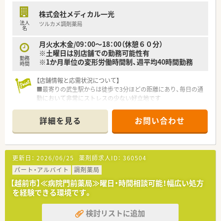
株式会社メディカル一光
法人
ツルカメ調剤薬局
名
月火水木金/09：00～18：00（休憩６０分）
※土曜日は別店舗での勤務可能性有
勤務
※1か月単位の変形労働時間制、週平均40時間勤務
時間
【店舗情報と応需状況について】
■最寄りの武生駅からは徒歩で3分ほどの距離にあり、毎日の通
勤において非常にストレスの少ない好立地です
■内科、小児科、皮膚科の処方箋をメインに1日50枚ほど応需し
ており、地域医療に密着した経験が積めます
詳細を見る
お問い合わせ
■薬剤師は常時3名体制で事務員も数名在籍しており、人員配置
にゆとりがあるため安心して業務に取り組めます
【想定される業務内容】
更新日：
2026/06/25
薬剤師求人ID：
360504
■処方箋に基づく調剤業務や監査、患者様への服薬指導など、薬
剤師としての基本業務を丁寧に行います
パート・アルバイト
調剤薬局
■電子薬歴や最新の調剤機器を活用し、効率的かつ安全に業務を
【越前市】≪病院門前薬局≫曜日・時間相談可能！幅広い処方
進めることで患者様に向き合う時間を作ります
を経験できる環境です。
■OTC医薬品の販売や健康相談にも対応し、地域の皆様の健康を
サポートする幅広い役割を担っていただきます
検討リストに追加