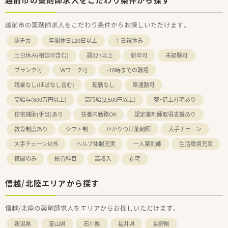
越前市の薬剤師求人をこだわり条件からお探しいただけます。
駅チカ
年間休日120日以上
土日祝休み
土日休み(相談可含む)
週32h以上
新卒可
未経験可
ブランク可
Ｗワーク可
~18時までの職場
残業なし(ほぼなし含む)
転勤なし
車通勤可
高給与(600万円以上)
高時給(2,500円以上)
寮・借上社宅あり
住宅補助(手当)あり
扶養内勤務OK
認定薬剤師取得支援あり
教育制度あり
シフト制
かかりつけ薬剤師
大手チェーン
大手チェーン以外
ヘルプ体制充実
一人薬剤師
生活環境充実
夜間のみ
総合科目
高収入
在宅
信越/北陸エリアから探す
信越/北陸の薬剤師求人をエリアからお探しいただけます。
新潟県
富山県
石川県
福井県
長野県