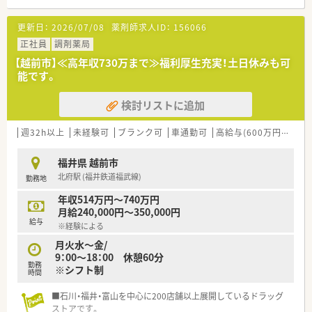
更新日：
2026/07/08
薬剤師求人ID：
156066
正社員
調剤薬局
【越前市】≪高年収730万まで≫福利厚生充実！土日休みも可
能です。
検討リストに追加
週32h以上
未経験可
ブランク可
車通勤可
高給与(600万円以上)
福井県 越前市
北府駅 (福井鉄道福武線)
勤務地
年収514万円～740万円
月給240,000円～350,000円
給与
※経験による
月火水～金/
9：00～18：00 休憩60分
勤務
※シフト制
時間
■石川・福井・富山を中心に200店舗以上展開しているドラッグ
ストアです。