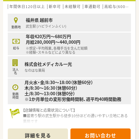
年間休日120日以上
新卒可
未経験可
車通勤可
高給与(600万円以上)
福井県 越前市
武生駅 (ハピラインふくい)
勤務地
年収420万円～680万円
月給280,000円～440,000円
給与
※想定・平均残業、各種手当を含んだ総額
※経験・スキルなどにより異なる
株式会社メディカル一光
法人
なのはな薬局
名
月火水・金/8:30～18:00（休憩60分）
木/8:30～16:30（休憩60分）
土/8:30～13:00（休憩0分）
勤務
時間
※1か月単位の変形労働時間制、週平均40時間勤務
【店舗情報と応需状況について】
■最寄り駅の武生駅から徒歩10分ほどの通いやすい立地にある
薬局です
■総合病院門前に位置しており、1日あたり約60枚の処方箋を応
需しています
詳細を見る
お問い合わせ
■複数科目の処方箋に対応するため、幅広い知識と経験を積むこ