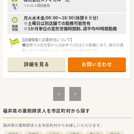
法人
ツルカメ調剤薬局
名
月火水木金/09：00～18：00（休憩６０分）
※土曜日は別店舗での勤務可能性有
勤務
※1か月単位の変形労働時間制、週平均40時間勤務
時間
【店舗情報と応需状況について】
■最寄りの武生駅からは徒歩で3分ほどの距離にあり、毎日の通
勤において非常にストレスの少ない好立地です
■内科、小児科、皮膚科の処方箋をメインに1日50枚ほど応需し
ており、地域医療に密着した経験が積めます
詳細を見る
お問い合わせ
■薬剤師は常時3名体制で事務員も数名在籍しており、人員配置
にゆとりがあるため安心して業務に取り組めます
【想定される業務内容】
■処方箋に基づく調剤業務や監査、患者様への服薬指導など、薬
剤師としての基本業務を丁寧に行います
■電子薬歴や最新の調剤機器を活用し、効率的かつ安全に業務を
進めることで患者様に向き合う時間を作ります
■OTC医薬品の販売や健康相談にも対応し、地域の皆様の健康を
福井県の薬剤師求人を市区町村から探す
サポートする幅広い役割を担っていただきます
福井県の薬剤師求人を市区町村からお探しいただけます。
【職場環境と雰囲気】
■真面目で優しい人柄のスタッフが多く在籍しており、人間関係