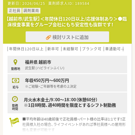
更新日：
2026/06/25
薬剤師求人ID：
189584
正社員
調剤薬局
【越前市/武生駅】＜年間休日120日以上/応援体制あり＞●臨
床検査事業をグループ会社にもち安定性も抜群です！
検討リストに追加
年間休日120日以上
新卒可
未経験可
ブランク可
車通勤可
高給与
福井県 越前市
武生駅 (ハピラインふくい)
勤務地
年収450万円～600万円
※ご経験・ご年齢等を考慮の上決定
給与
月火水木金土/9：00～18：00（休憩60分）
※1日8時間、週40時間を限度とするシフト制勤務
勤務
時間
■平均年齢は40歳前後で正社員様・パート様の比率は1:1です！正
社員様入社の場合、ライフイベントがあれば準社員様への雇用形
態も変更が可能です