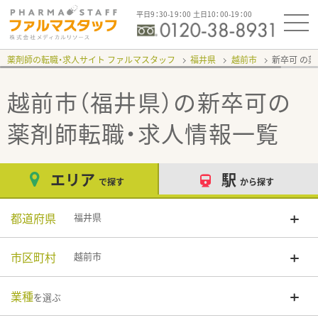
平日9：30-19：00 土日10：00-19：00
薬剤師の転職・求人サイト ファルマスタッフ
福井県
越前市
新卒可
越前市（福井県）の新卒可
の
薬剤師転職・求人情報一覧
エリア
駅
で探す
から探す
都道府県
福井県
市区町村
越前市
業種
を選ぶ