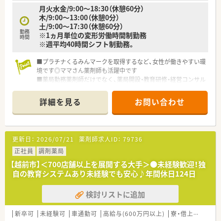
月火水金/9:00～18:30（休憩60分）
木/9:00～13:00（休憩0分）
土/9:00～17:30（休憩60分）
勤務
※1ヵ月単位の変形労働時間制勤務
時間
※週平均40時間シフト制勤務。
■プラチナくるみんマークを取得するなど、女性が働きやすい環
境です◎ママさん薬剤師も活躍中です
■薬局勤務薬剤師だけでなく、薬局開設・教育研修・経営コンサル
タント等、幅広いキャリアプランを実現できます！
詳細を見る
お問い合わせ
更新日：
2026/07/21
薬剤師求人ID：
79736
正社員
調剤薬局
【越前市】＜700店舗以上を展開する大手＞●未経験歓迎！独
自の教育システムあり未経験でも安心♪年間休日124日
検討リストに追加
新卒可
未経験可
車通勤可
高給与(600万円以上)
寮・借上社宅あり