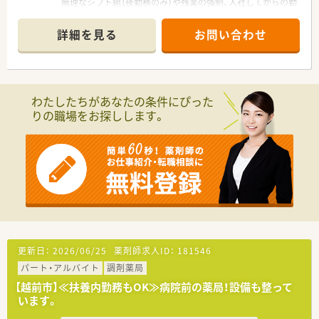
無理なシフト組（夜勤務のみ）や残業の強制、入社してからの勤
務時間・休日の強制的な変更はされていません！
■アットホームな環境です。ベテランの薬剤師様含め、皆優しく
詳細を見る
お問い合わせ
親切な方ばかりでオススメです
■最寄り駅から徒歩10分程度、もちろん車通勤も可能です。
わたしたちがあなたの条件にぴった
りの職場をお探しします。
更新日：
2026/06/25
薬剤師求人ID：
181546
パート・アルバイト
調剤薬局
【越前市】≪扶養内勤務もOK≫病院前の薬局！設備も整って
います。