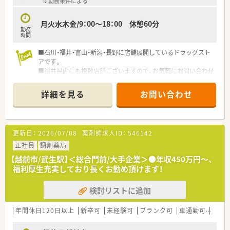
※勤務条件による
月火水木金/9：00～18：00 休憩60分
勤務
時間
■石川・福井・富山・新潟・長野に店舗展開しているドラッグスト
アです。
■福井県内にも複数店舗ございますので、お気軽にお問い合わせ
下さい。
詳細を見る
お問い合わせ
更新日：
2026/07/08
薬剤師求人ID：
546142
正社員
調剤薬局
【越前市/武生駅】＜総合門前/大手企業＞●年収450万円～、
福利厚生充実しており長くお勤め頂けます！
検討リストに追加
年間休日120日以上
新卒可
未経験可
ブランク可
車通勤可
寮・