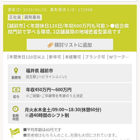
更新日：
2026/06/25
薬剤師求人ID：
172908
正社員
調剤薬局
【越前市】＜年間休日120日/年収600万円も可能＞●総合病
院門前で学べる環境、2店舗展開の地域密着型薬局です
検討リストに追加
年間休日120日以上
新卒可
未経験可
ブランク可
Ｗワーク可
車
福井県 越前市
武生駅 (ハピラインふくい)
勤務地
年収450万円～600万円
※ご経験・ご年齢等を考慮のうえ決定
給与
月火水木金土/09:00～18:30(休憩60分)
※週40時間のシフト制
勤務
時間
■平均年齢は40代です
■患者様はもちろんのこと、社員も大切にされています。