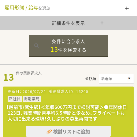
雇用形態 / 給与
を選ぶ
詳細条件を表示
条件に合う求人
13
件を
検索する
13
件の薬剤師求人
並び順
更新日：
2026/07/24
薬剤師求人ID：
16200
正社員
調剤薬局
【越前市/武生駅】＜年収600万円まで検討可能＞●年間休日
123日、残業時間月平均6.5時間と少なめ、プライベートも
大切に出来る環境！久しぶりの募集再開です
検討リストに追加