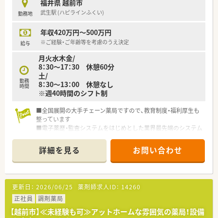
福井県 越前市
武生駅 (ハピラインふくい)
勤務地
年収420万円～500万円
※ご経験・ご年齢等を考慮のうえ決定
給与
月火水木金/
8：30～17：30 休憩60分
土/
勤務
8：30～13：00 休憩なし
時間
※週40時間のシフト制
■全国展開の大手チェーン薬局ですので、教育制度・福利厚生も
整っています
■電子薬歴・監査システムをはじめとした業界最先端のシステム
を完備していますので、お仕事していただきやすい環境が整って
います。
詳細を見る
お問い合わせ
更新日：
2026/06/25
薬剤師求人ID：
14260
正社員
調剤薬局
【越前市】≪未経験も可≫アットホームな雰囲気の薬局！設備