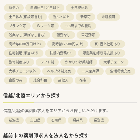
駅チカ
年間休日120日以上
土日祝休み
土日休み(相談可含む)
週32h以上
新卒可
未経験可
ブランク可
Ｗワーク可
~18時までの職場
残業なし(ほぼなし含む)
転勤なし
車通勤可
高給与(600万円以上)
高時給(2,500円以上)
寮・借上社宅あり
住宅補助(手当)あり
扶養内勤務OK
認定薬剤師取得支援あり
教育制度あり
シフト制
かかりつけ薬剤師
大手チェーン
大手チェーン以外
ヘルプ体制充実
一人薬剤師
生活環境充実
夜間のみ
総合科目
高収入
在宅
信越/北陸エリアから探す
信越/北陸の薬剤師求人をエリアからお探しいただけます。
新潟県
富山県
石川県
福井県
長野県
越前市の薬剤師求人を法人名から探す