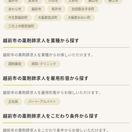
福井市
敦賀市
小浜市
大野市
勝山市
鯖江市
が良好で穏やかな雰囲気の中で働けます
■会社全体で「医療は高度な接遇業」と捉えており、患者様一人
あわら市
越前市
坂井市
吉田郡永平寺町
ひとりに寄り添う温かい対応を心がけています
丹生郡越前町
大飯郡高浜町
大飯郡おおい町
■教育担当によるOJT研修や集合研修など、中途入社の方でも安
心して業務に馴染めるサポート体制があります
三方上中郡若狭町
【こんな方にオススメ】
越前市の薬剤師求人を業種から探す
■調剤業務だけでなく、接遇やマナーもしっかりと学び、薬剤師
として人間力を高めたい方に強くお勧めします
■福利厚生が充実した安定企業で、将来への不安を感じることな
越前市の薬剤師求人を業種からお探しいただけます。
く長く勤めたいと考えている方に最適です
■複数の診療科に対応することで臨床知識を深め、薬剤師として
調剤薬局
病院・クリニック
の専門性を磨きたい方に向いている環境です
越前市の薬剤師求人を雇用形態から探す
越前市の薬剤師求人を雇用形態からお探しいただけます。
正社員
パート・アルバイト
越前市の薬剤師求人をこだわり条件から探す
越前市の薬剤師求人をこだわり条件からお探しいただけます。