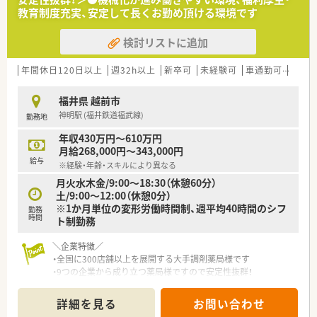
教育制度充実、安定して長くお勤め頂ける環境です
検討リストに追加
年間休日120日以上
週32h以上
新卒可
未経験可
車通勤可
高給与
福井県 越前市
神明駅 (福井鉄道福武線)
勤務地
年収430万円～610万円
月給268,000円～343,000円
給与
※経験・年齢・スキルにより異なる
月火水木金/9:00～18:30（休憩60分）
土/9:00～12:00（休憩0分）
※1か月単位の変形労働時間制、週平均40時間のシフ
勤務
時間
ト制勤務
＼企業特徴／
・全国に300店舗以上を展開する大手調剤薬局様です
・9つの企業から成り立つ薬局様ですので安定性抜群！
・機械化が進み、音声入力は全店導入済み、ｌ調剤過誤防止シス
テムや自動発注システムなど薬剤師様が働きやすい環境が整え
詳細を見る
お問い合わせ
られています