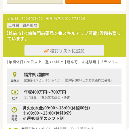
とが可能です
【法人特徴について】
更新日：
2026/07/22
薬剤師求人ID：
578226
■調剤薬局を主軸に、介護施設運営や医薬品卸事業など多角的に
展開しています
正社員
調剤薬局
■良質な医療・介護サービスの提供を理念に、市場ニーズに応え
【越前市】＜病院門前薬局＞●スキルアップ可能！設備も整っ
サポートしています
ています。
■東海・関西・関東圏に94店舗を展開し、安定した経営基盤を持
つ企業です
検討リストに追加
【勤務実態について】
■年間休日は123日と多く、週休2日制でしっかりお休みを取得
年間休日120日以上
週32h以上
新卒可
未経験可
ブランク可
高給
できます
■残業時間は月平均6.5時間と少なめで、プライベートとの両立
福井県 越前市
が図りやすい環境です
武生駅 (ハピラインふくい)／粟津駅 (IRいしかわ鉄道株式会社)
勤務地
■転居のないエリア社員と、手当が手厚いナショナル社員の選択
が可能です
年収400万円～700万円
【想定される業務内容】
※ご経験、ご年齢等考慮の上決定
給与
■保険調剤業務として、調剤、監査、服薬指導などの一連の業務
月火水木金/09:00～18:00（休憩60分）
を担当していただきます
土/09:00～13:00（休憩0分）
■総合病院門前のため、多岐にわたる診療科の処方箋応需を通じ
勤務
※週40時間のシフト制
てスキルアップが望めます
時間
■グループ会社が運営する介護施設と連携し、在宅医療にも力を
入れて取り組んでいます