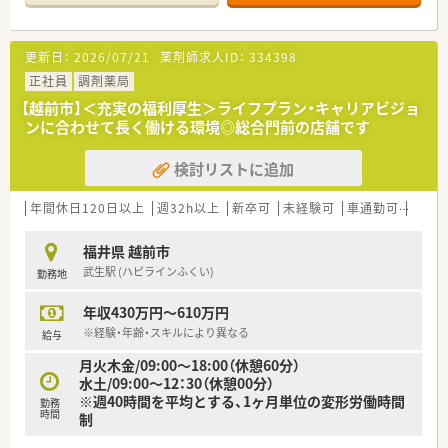
＼福利厚生について／
・星野リゾート優待・JCB優待、財形貯蓄、共済会、健康ショップ、
更新日：
2026/07/21
薬剤師求人ID：
334398
永年勤続表彰、確定拠出年金制度などたくさんの福利厚生を用意
されています
正社員
調剤薬局
【越前市】＜充実の福利厚生＞ライフプラン・キャリアビジョ
＼教育研修制度について／
ンに合わせて長く働ける環境◎総合門前の店舗です
フォローアップ研修、エキスパート研修、薬局長研修、管理者研
修、フィジカルアセスメント研修、ＷＥＢラーニング／費用補助
検討リストに追加
制度ありなど教育研修制度も整えられていますので、未経験・ブ
ランクのある方にも安心です♪
年間休日120日以上
週32h以上
新卒可
未経験可
車通勤可
高給与
福井県 越前市
武生駅 (ハピラインふくい)
勤務地
年収430万円～610万円
※経験・年齢・スキルにより異なる
給与
月火木金/09:00～18:00（休憩60分）
水土/09:00～12：30（休憩00分）
※週40時間を平均とする、1ヶ月単位の変形労働時間
勤務
時間
制