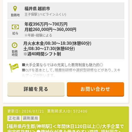
福井県 越前市
王子保駅 (ハピラインふくい)
勤務地
年収396万円～700万円
月給260,000円～360,000円
給与
※年齢・経験による
月火水木金/08:30～18:30(休憩60分)
土/08:30～17:30(休憩60分)
勤務
※週40時間シフト制
時間
■大手企業ならではの充実した教育制度も魅力的◎
■OJTを基本として、階層別研修や選択型研修などがあり、スキ
ルアップが叶います。
■幅広いキャリアフィールドがございますので専門薬剤師や管
理部門、採用・コンサルタントなどにもゆくゆく挑戦できる環境
詳細を見る
お問い合わせ
です
更新日：
2026/07/21
薬剤師求人ID：
572406
正社員
調剤薬局
【福井県丹生郡/神明駅】＜年間休日120日以上◎/大手企業で
安定性抜群！＞●機械化が進み働きやすい環境、福利厚生・