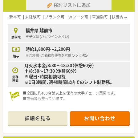
検討リストに追加
新卒可
未経験可
ブランク可
Ｗワーク可
車通勤可
扶養内勤務OK
福井県 越前市
王子保駅 (ハピラインふくい)
勤務地
時給1,800円～2,200円
※ご経験・ご勤務条件等を考慮のうえ決定
給与
月火水木金/8:30～18:30（休憩60分）
土/8:30～17:30（休憩60分）
※曜日・時間相談可能
勤務
時間
※1日8時間、週40時間以内でのシフト制勤務。
■全国に約400店舗以上を保有の大手チェーン薬局です。
■設備等も整っています。
詳細を見る
お問い合わせ