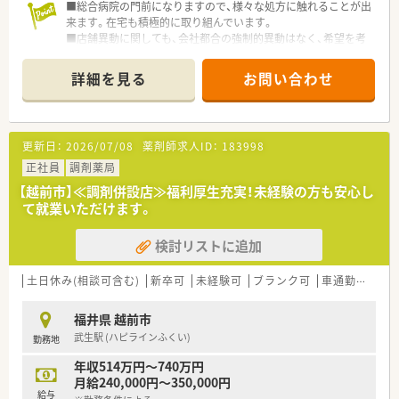
■総合病院の門前になりますので、様々な処方に触れることが出
来ます。在宅も積極的に取り組んでいます。
■店舗異動に関しても、会社都合の強制的異動はなく、希望を考
慮の上、本人と面談をし、了承を得てからの異動となりますので
ご安心ください。
詳細を見る
お問い合わせ
■離職率が非常に低く、薬剤師様の勤続年数が長い為、大手調剤
チェーン様の中では平均年齢が高めの41.7歳となります。
■産育休の取得率は90％後半台、復帰率も90％を超えており、ラ
イフイベントを迎えても長く働いていただける環境づくりがさ
更新日：
2026/07/08
薬剤師求人ID：
183998
れています。
正社員
調剤薬局
【越前市】≪調剤併設店≫福利厚生充実！未経験の方も安心し
て就業いただけます。
検討リストに追加
土日休み(相談可含む)
新卒可
未経験可
ブランク可
車通勤可
高給
福井県 越前市
武生駅 (ハピラインふくい)
勤務地
年収514万円～740万円
月給240,000円～350,000円
給与