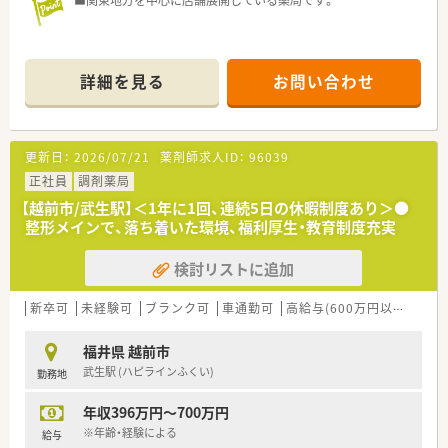
■関東地方を中心に店舗展開している薬局です。
詳細を見る
お問い合わせ
更新日：
2026/07/21
薬剤師求人ID：
96039
正社員
調剤薬局
【越前市/武生駅】＜1年に1回、連続5日の休暇制度あり＞●
整形メインで、落ち着いた環境、福利厚生・教育制度充実
検討リストに追加
新卒可
未経験可
ブランク可
車通勤可
高給与(600万円以上)
寮・
福井県 越前市
武生駅 (ハピラインふくい)
勤務地
年収396万円～700万円
※年齢・経験による
給与