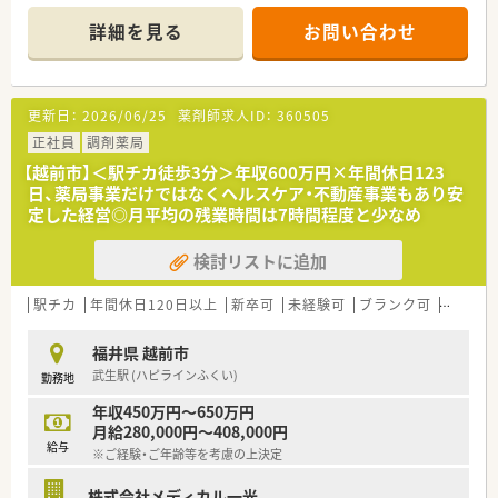
■有給消化率は60～70%、年間休日も120日以上ありますのでお
休みを大切にされたい方にもぴったりです♪
詳細を見る
お問い合わせ
更新日：
2026/06/25
薬剤師求人ID：
360505
正社員
調剤薬局
【越前市】＜駅チカ徒歩3分＞年収600万円×年間休日123
日、薬局事業だけではなくヘルスケア・不動産事業もあり安
定した経営◎月平均の残業時間は7時間程度と少なめ
検討リストに追加
駅チカ
年間休日120日以上
新卒可
未経験可
ブランク可
車通勤
福井県 越前市
武生駅 (ハピラインふくい)
勤務地
年収450万円～650万円
月給280,000円～408,000円
給与
※ご経験・ご年齢等を考慮の上決定
株式会社メディカル一光