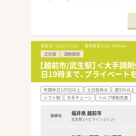
＊------------------------------
【店舗情報と応需状況について】
■神明駅から徒歩3分というアク
■常勤薬剤師2名と医療事務2名
■外観はカフェのように美しく
【募集背景と求める人物像につい
■今回は体制強化のための増員
更新日：
2026/07/30
薬剤師求人ID：
596546
■未経験やブランクがある方で
正社員
調剤薬局
■地域のかかりつけ薬局として
【越前市/武生駅】＜大手調剤
【法人特徴について】
日19時まで、プライベート
■地域に根ざした個人経営の調
■代表も現場経験のある薬剤師
■代表は地域の薬剤師会の会長
年間休日120日以上
土日祝休み
週32h以上
シフト制
大手チェーン
ヘルプ体制充実
福井県 越前市
勤務地
武生駅 (ハピラインふくい)