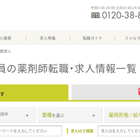
平日9：30-19：00 土日10：00-19：
人検索
求人特集
転職ガイド
ファル
員
の薬剤師転職・求人情報一覧
す
業種
雇用形態 / 給
越前市
を選ぶ
求人IDで検索