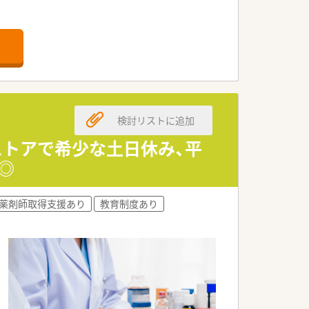
応需している調剤薬局です
した医療を提供しています
ができる快適な空間が広がっています
だける薬剤師を歓迎しております
ば安心してスタートできる環境です
検討リストに追加
とができる方を求めております
グストアで希少な土日休み、平
◎
信頼を得ている法人でございます
ートしているのが大きな特徴です
ため、常に最新の知見を得られます
薬剤師取得支援あり
教育制度あり