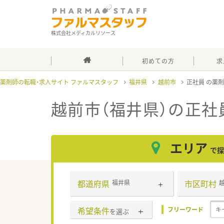
株式会社メディカルリソース
初めての方
求
薬剤師の転職・求人サイト ファルマスタッフ
福井県
越前市
正社員
越前市（福井県）の正社
エリア
で探
都道府県
市区町村
福井県
希望条件
フリーワード
を選ぶ