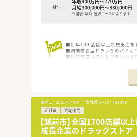
年収400万円～770万円
月給300,000円～330,000円
給与
※経験・年齢・選択コースによります
■毎年100 店舗以上新規出店
■調剤併設型ドラッグのパイオニ
■研修制度は様々なプランがあ
■店舗で活躍する従業員、社外
されています
■総合薬剤師・調剤薬剤師（土日
■調剤併設型だけでなく「医療モ
■在宅医療にも積極的取り組んで
■「プラチナくるみん認定企業」
います
更新日：
2026/07/30
薬剤師求人ID：
609088
■充実した研修制度、人事制度、
正社員
調剤薬局
【越前市】全国1700店舗
成長企業のドラッグストア