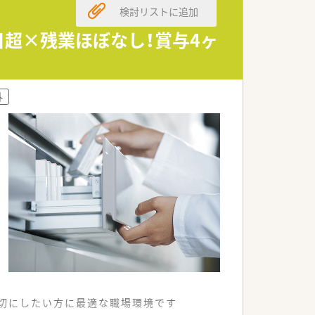
検討リストに追加
る企業です。
なって推進しています。
日超×残業ほぼなし！賞与4ヶ
り組んでおられます。
高めることができます。
外
のステップアップも可能です。
身につけられます。
大切にしたい方に最適な職場環境です