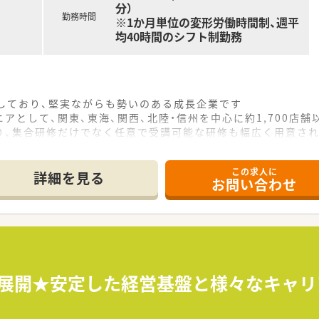
分）
勤務時間
※1か月単位の変形労働時間制、週平
均40時間のシフト制勤務
をしており、堅実ながらも勢いのある成長企業です
アとして、関東、東海、関西、北陸・信州を中心に約1,700店
り、集合研修だけでなく任意で受講可能な研修も幅広く用意さ
で活躍する従業員、将来経営幹部となる従業員など、薬剤師とし
この求人に
休み・19時までの勤務）どちらかの働き方を選択できます
詳細を見る
お問い合わせ
ール・クリニック併設店舗」「敷地内薬局」「訪問調剤特化型店
おり「訪問調剤特化型店舗」を50店舗以上、無菌調剤室は業界
「健康経営優良法人2023（大規模法人部門）認定」等を取得し
評価制度、キャリア支援制度等があるのも特徴です
以上展開★安定した経営基盤と様々なキャ