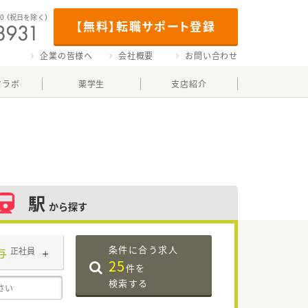
00
（祝日を除く）
【無料】転職サポート登録
企業の皆様へ
会社概要
お問い合わせ
マラボ
薬学生
支店紹介
駅
から探す
条件に合う求人
与
正社員
25
件を
検索する