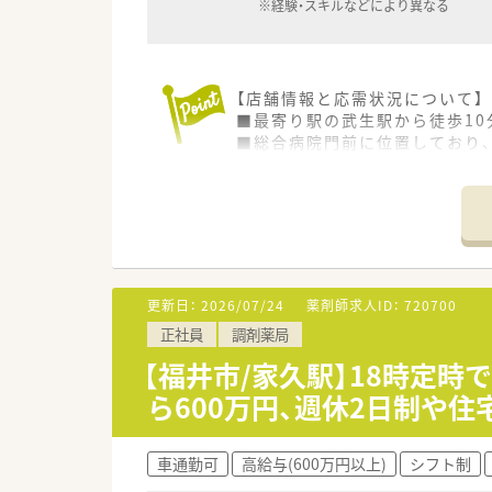
※経験・スキルなどにより異なる
【店舗情報と応需状況について】
■最寄り駅の武生駅から徒歩1
■総合病院門前に位置しており、
■複数科目の処方箋に対応する
【法人特徴について】
■調剤薬局を主軸に、介護施設
■良質な医療・介護サービスの
■東海・関西・関東圏に94店舗
更新日：
2026/07/24
薬剤師求人ID：
720700
【勤務実態について】
正社員
調剤薬局
■年間休日は123日と多く、週
■残業時間は月平均6.5時間と
【福井市/家久駅】18時定
■転居のないエリア社員と、手
ら600万円、週休2日制や
【想定される業務内容】
■保険調剤業務として、調剤、
車通勤可
高給与(600万円以上)
シフト制
■総合病院門前のため、多岐に