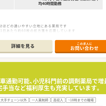
均40時間勤務
0分ほどの通いやすい立地にある薬局です
1日あたり約60枚の処方箋を応需しています
ため、幅広い知識と経験を積むことが可能です
この求人に
詳細を見る
お問い合わせ
運営や医薬品卸事業など多角的に展開しています
提供を理念に、市場ニーズに応えサポートしています
を展開し、安定した経営基盤を持つ企業です
休2日制でしっかりお休みを取得できます
少なめで、プライベートとの両立が図りやすい環境です
時で車通勤可能、小児科門前の調剤薬局で増
当が手厚いナショナル社員の選択が可能です
住宅手当など福利厚生も充実しています。
監査、服薬指導などの一連の業務を担当していただきます
大手チェーン以外
一人薬剤師
高収入
~18時までの職場
わたる診療科の処方箋応需を通じてスキルアップが望めます