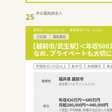
件の薬剤師求人
25
更新日：
2026/07/24
薬剤師求人ID：
16200
正社員
調剤薬局
【越前市/武生駅】＜年収60
なめ、プライベートも大切
年間休日120日以上
新卒可
未経験可
車
福井県 越前市
勤務地
武生駅 (ハピラインふくい)
年収420万円～680万円
月給280,000円～440,000円
給与
※想定・平均残業、各種手当を含んだ総