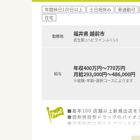
年間休日120日以上
土日祝休み
車通勤可
在宅
福井県 越前市
勤務地
武生駅 (ハピラインふくい)
年収400万円～770万円
月給293,000円～486,000円
給与
※経験・年齢・選択コースによります
■毎年100 店舗以上新規出店
■調剤併設型ドラッグのパイオニ
■研修制度は様々なプランがあ
■店舗で活躍する従業員、社外
されています