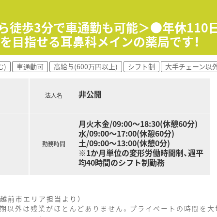
店舗を展開しており、2012年に設立された成長を続ける活気あ
掲げ、薬剤師の枠にとらわれない新しいチャレンジを全社一丸と
から徒歩3分で車通勤も可能＞●年休110
に立つことがあり、従業員と同じ目線で店舗運営や環境改善に取
円を目指せる耳鼻科メインの薬局です！
通じて、小児科領域における専門的な服薬指導のスキルを確実に
む)
車通勤可
高給与(600万円以上)
シフト制
大手チェーン以
舗管理手当や管理薬剤師手当を目指した責任あるポジションへ
営的な視点を学びながら薬局全体の運営に関わる幅広いスキルを
非公開
法人名
月火木金/09:00～18:30(休憩60分)
水/09:00～17:00(休憩60分)
土/09:00～13:00(休憩0分)
勤務時間
※1か月単位の変形労働時間制、週平
均40時間のシフト制勤務
越前市エリア担当より）
の時期以外は残業がほとんどありません。プライベートの時間を