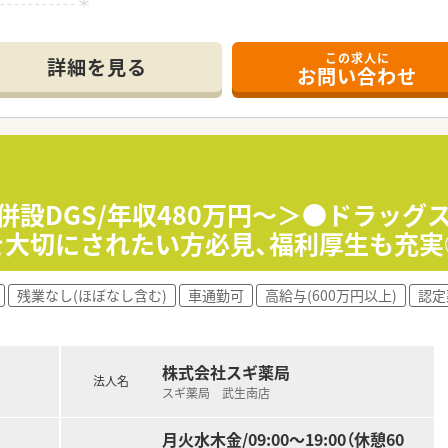
------------＊
セスの良さに加え、耳鼻科メインの処方箋を1日あたり約40枚
この求人に
が在籍し、約1000品目の医薬品を取り扱いながら地域に根ざ
詳細を見る
お問い合わせ
非常に綺麗な店舗であり、患者様がリラックスして過ごすこと
て】
募集であり、地域医療への貢献に熱意を持って取り組んでいた
も応募可能であり、向上心を持って業務に取り組む姿勢があれ
、患者様に寄り添いながら丁寧なコミュニケーションを図るこ
併設DGS/年収480万円～＞●ドラッ
を大切にされたい方必見、福利厚生も充実
剤薬局として、近隣エリアで計2店舗を運営し、患者様から厚い
であり、現在も調剤室に入って従業員と同じ目線で業務をサポ
を務めており、医療に関する多様な情報の共有が迅速に行われる
残業なし(ほぼなし含む)
車通勤可
高給与(600万円以上)
認定
株式会社スギ薬局
法人名
スギ薬局 武生南店
月火水木金/09:00～19:00（休憩60