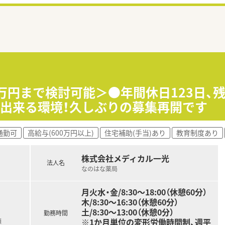
0万円まで検討可能＞●年間休日123日、
に出来る環境！久しぶりの募集再開です
通勤可
高給与(600万円以上)
住宅補助(手当)あり
教育制度あり
株式会社メディカル一光
法人名
なのはな薬局
月火水・金/8:30～18:00（休憩60分）
木/8:30～16:30（休憩60分）
土/8:30～13:00（休憩0分）
勤務時間
※1か月単位の変形労働時間制、週平
額