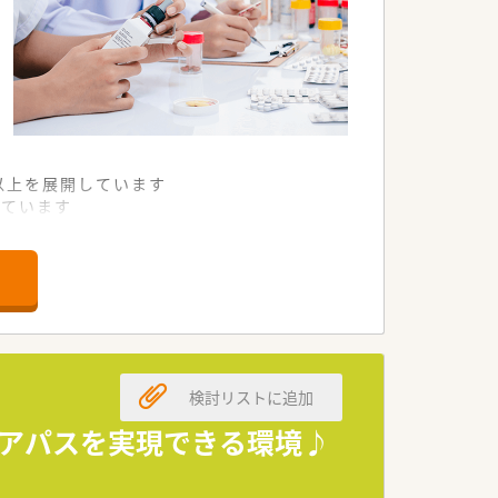
舗以上を展開しています
れています
て様々な活躍ができるフィールドを用意
舗」など様々な店舗を運営しています
最多の51店舗設置しています
一人ひとりが働きやすい環境が整備されて
検討リストに追加
リアパスを実現できる環境♪