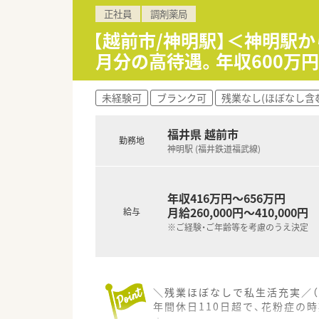
【法人特徴について】
正社員
調剤薬局
■東海圏や関西圏を中心に計17
■「人から人へ」という理念を
【越前市/神明駅】＜神明駅
■代表自身も薬剤師として現場
月分の高待遇。年収600万
【想定されるキャリアイメージ】
■まずは店舗での日々の業務を
未経験可
ブランク可
残業なし(ほぼなし含
■将来的なキャリアとして、店
■代表との距離が近いため、経
福井県 越前市
勤務地
神明駅 (福井鉄道福武線)
年収416万円～656万円
月給260,000円～410,000円
給与
※ご経験・ご年齢等を考慮のうえ決定
＼残業ほぼなしで私生活充実／（
年間休日110日超で、花粉症