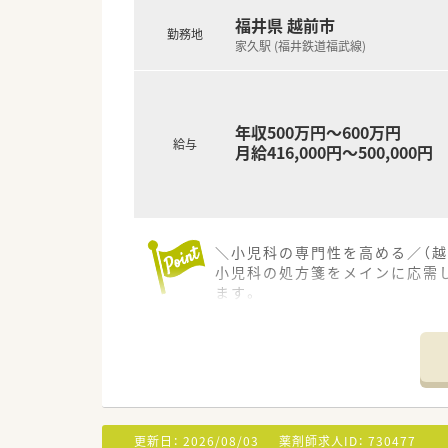
■グループ会社が運営する介護
福井県 越前市
勤務地
家久駅 (福井鉄道福武線)
年収500万円～600万円
給与
月給416,000円～500,000円
＼小児科の専門性を高める／（越
小児科の処方箋をメインに応需
ます。
＊------------------------------
【店舗情報と応需状況について】
■最寄り駅から車で7分ほどの
■主に小児科の処方箋を応需し
■開局時間は18時までとなっ
更新日：
2026/08/03
薬剤師求人ID：
730477