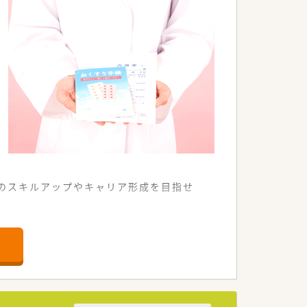
のスキルアップやキャリア形成を目指せ
好立地な環境です。
携わることができます。
薬指導が行えます。