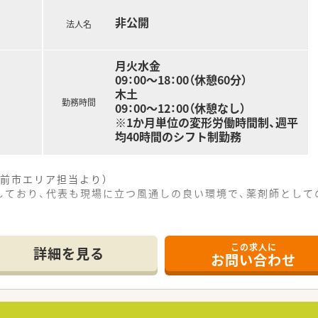
施設と連携し、在宅医療にも力を入れて取り組んでいます
非公開
法人名
月火水金
09：00～18：00（休憩60分）
木土
勤務時間
09：00～12：00（休憩なし）
※1か月単位の変形労働時間制、週平
均40時間のシフト制勤務
前市エリア担当より）
しており、代表も現場に立つ風通しの良い環境で、薬剤師として
------------＊
この求人に
詳細を見る
お問い合わせ
場所に位置しており、日々のマイカー通勤も非常に快適に行える
ており、地域のお子様の健康を支えるやりがいのある調剤業務に
ており、無理のないスケジュールで患者様一人ひとりに丁寧な服