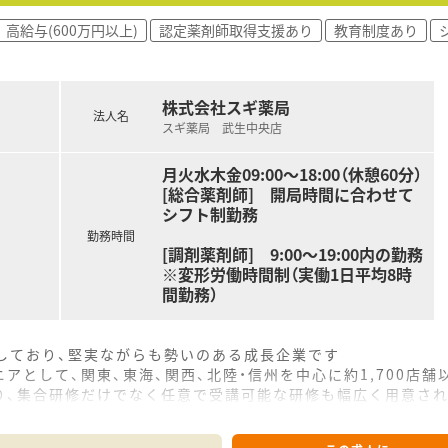
高給与(600万円以上)
認定薬剤師取得支援あり
教育制度あり
株式会社スギ薬局
法人名
スギ薬局 武生中央店
月火水木金09:00～18:00（休憩60分）
[総合薬剤師] 開局時間に合わせて
シフト制勤務
勤務時間
[調剤薬剤師] 9:00～19:00内の勤務
※変形労働時間制（実働1日平均8時
間勤務）
をしており、堅実ながらも勢いのある成長企業です
アとして、関東、東海、関西、北陸・信州を中心に約1,700店
り、集合研修だけでなく任意で受講可能な研修も幅広く用意さ
で活躍する従業員、将来経営幹部となる従業員など、薬剤師とし