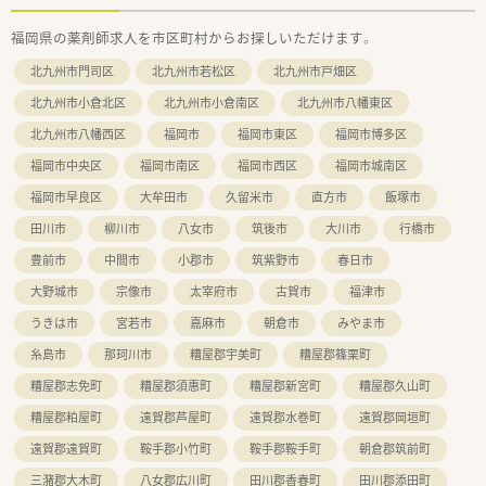
福岡県の薬剤師求人を市区町村からお探しいただけます。
北九州市門司区
北九州市若松区
北九州市戸畑区
北九州市小倉北区
北九州市小倉南区
北九州市八幡東区
北九州市八幡西区
福岡市
福岡市東区
福岡市博多区
福岡市中央区
福岡市南区
福岡市西区
福岡市城南区
福岡市早良区
大牟田市
久留米市
直方市
飯塚市
田川市
柳川市
八女市
筑後市
大川市
行橋市
豊前市
中間市
小郡市
筑紫野市
春日市
大野城市
宗像市
太宰府市
古賀市
福津市
うきは市
宮若市
嘉麻市
朝倉市
みやま市
糸島市
那珂川市
糟屋郡宇美町
糟屋郡篠栗町
糟屋郡志免町
糟屋郡須惠町
糟屋郡新宮町
糟屋郡久山町
糟屋郡粕屋町
遠賀郡芦屋町
遠賀郡水巻町
遠賀郡岡垣町
遠賀郡遠賀町
鞍手郡小竹町
鞍手郡鞍手町
朝倉郡筑前町
三潴郡大木町
八女郡広川町
田川郡香春町
田川郡添田町