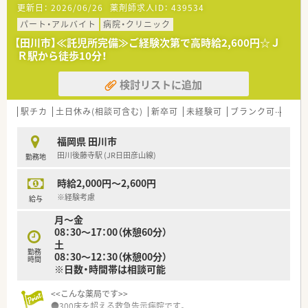
更新日：
2026/06/26
薬剤師求人ID：
439534
■初日の勤務の際に、現職の方と一回勤務するので流れ等確認で
き安心です。
パート・アルバイト
病院・クリニック
【田川市】≪託児所完備≫ご経験次第で高時給2,600円☆Ｊ
<こんな病院です>>
Ｒ駅から徒歩10分！
■300床を超える救急告示病院です。
■がん治療にも特化しており、放射線治療・化学療法・緩和ケアな
検討リストに追加
ど幅広く対応しています。
■最寄駅から徒歩10分ほどとアクセス良好です。お車での通勤
も可能でございます。
駅チカ
土日休み(相談可含む)
新卒可
未経験可
ブランク可
残業な
福岡県 田川市
田川後藤寺駅 (JR日田彦山線)
勤務地
時給2,000円～2,600円
※経験考慮
給与
月～金
08：30～17：00（休憩60分）
土
勤務
08：30～12：30（休憩00分）
時間
※日数・時間帯は相談可能
<<こんな薬局です>>
●300床を超える救急告示病院です。