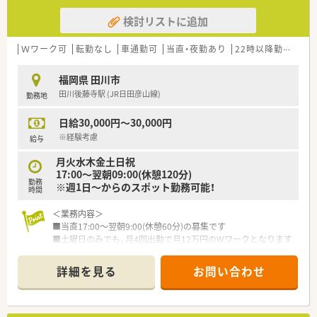
検討リストに追加
Ｗワーク可
転勤なし
車通勤可
当直・夜勤あり
22時以降勤務あり
福岡県 田川市
田川後藤寺駅 (JR日田彦山線)
勤務地
日給30,000円～30,000円
※経験考慮
給与
月火水木金土日祝
17:00～翌朝09:00(休憩120分)
勤務
※週1日～からのスポット勤務可能！
時間
＜業務内容＞
■当直17:00～翌朝9:00(休憩60分)の募集です
■土曜日のみでも、月4回出勤で月12万円のWワークとなります
♪
■主に内服・外用薬の調剤、調剤後監査・注射剤のセット・セット
詳細を見る
お問い合わせ
後監査・持参薬業務・夜間の入院外来患者の処方の調剤監査業務
をお願いします。
■夜間はミキシング業務等は発生しません。
■水曜日が比較的忙しい曜日となります。