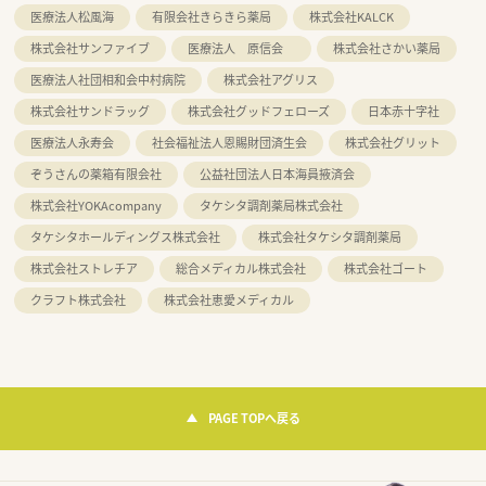
医療法人松風海
有限会社きらきら薬局
株式会社KALCK
株式会社サンファイブ
医療法人 原信会
株式会社さかい薬局
医療法人社団相和会中村病院
株式会社アグリス
株式会社サンドラッグ
株式会社グッドフェローズ
日本赤十字社
医療法人永寿会
社会福祉法人恩賜財団済生会
株式会社グリット
ぞうさんの薬箱有限会社
公益社団法人日本海員掖済会
株式会社YOKAcompany
タケシタ調剤薬局株式会社
タケシタホールディングス株式会社
株式会社タケシタ調剤薬局
株式会社ストレチア
総合メディカル株式会社
株式会社ゴート
クラフト株式会社
株式会社恵愛メディカル
PAGE TOPへ戻る