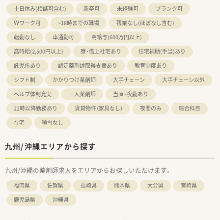
土日休み(相談可含む)
新卒可
未経験可
ブランク可
Ｗワーク可
~18時までの職場
残業なし(ほぼなし含む)
転勤なし
車通勤可
高給与(600万円以上)
高時給(2,500円以上)
寮・借上社宅あり
住宅補助(手当)あり
託児所あり
認定薬剤師取得支援あり
教育制度あり
シフト制
かかりつけ薬剤師
大手チェーン
大手チェーン以外
ヘルプ体制充実
一人薬剤師
当直・夜勤あり
22時以降勤務あり
賃貸物件（家具なし）
夜間のみ
総合科目
在宅
積雪なし
九州/沖縄エリアから探す
九州/沖縄の薬剤師求人をエリアからお探しいただけます。
福岡県
佐賀県
長崎県
熊本県
大分県
宮崎県
鹿児島県
沖縄県