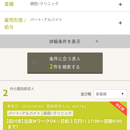
業種
病院・クリニック
雇用形態 /
パート・アルバイト
給与
詳細条件を表示
条件に合う求人
2
件を
検索する
2
件の薬剤師求人
並び順
更新日：
2026/08/05
薬剤師求人ID：
669742
パート・アルバイト
病院・クリニック
【田川市】当直WワークOK☆日給３万円！！ 17:00～翌朝9:00
まで！