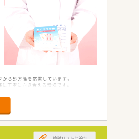
クから処方箋を応需しています。
様に丁寧に向き合える環境です。
ムな運営を行っている店舗です。
ちろん、未経験の方も大歓迎です。
取り組める薬剤師を急募しています。
行動できる方が非常に向いています。
検討リストに追加