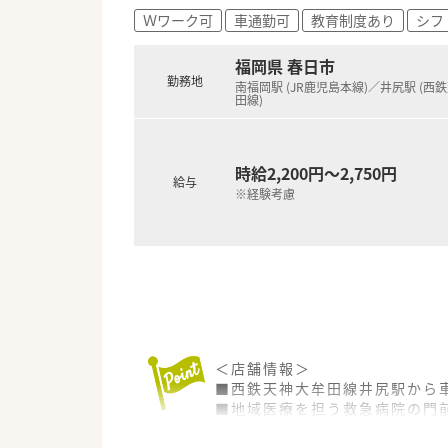
Ｗワーク可
車通勤可
教育制度あり
シフ
福岡県 春日市
勤務地
南福岡駅 (JR鹿児島本線)／井尻駅 (西
田線)
時給2,200円～2,750円
給与
※経験考慮
＜店舗情報＞
■西鉄天神大牟田線井尻駅から
■地域医療を担う救急病院の門前
■無菌調剤室や医療用麻薬など