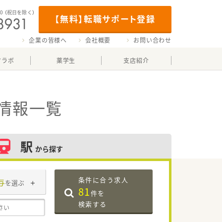
00
（祝日を除く）
【無料】転職サポート登録
企業の皆様へ
会社概要
お問い合わせ
マラボ
薬学生
支店紹介
情報一覧
駅
から探す
条件に合う求人
与
を選ぶ
81
件を
検索する