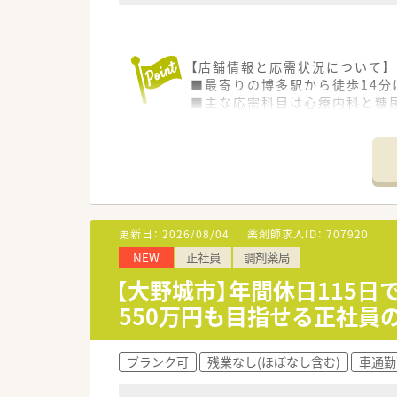
＜充実の研修制度＞
■必須研修やアドバンス研修、
■在宅やセルフメディケーショ
【店舗情報と応需状況について】
■実務経験が無い方やブランク
■最寄りの博多駅から徒歩14
■社員教育に関しては、基本研
■主な応需科目は心療内科と糖尿
■がん専門薬剤師は、大学病院
■薬剤師2名と事務スタッフ2名
■自社開発の150コンテンツあ
■e‐learningは会社負担
【法人特徴について】
■福岡県を中心に116店舗以上
<患者様への取り組み>
■病院門前から医療モール型ま
■最新機器や処方せん送信アプ
■従業員満足を重視し、仕事の
更新日：
2026/08/04
薬剤師求人ID：
707920
【勤務実態について】
NEW
正社員
調剤薬局
■九州エリアでは珍しい完全週休
■月単位の変形労働時間制を導
【大野城市】年間休日115
■長時間労働になりがちな医療
550万円も目指せる正社員
【こんな方が活躍中】
■子育てと仕事を両立させている
ブランク可
残業なし(ほぼなし含む)
車通勤
■かかりつけ薬剤師としての活
■チームワークを大切にし、周