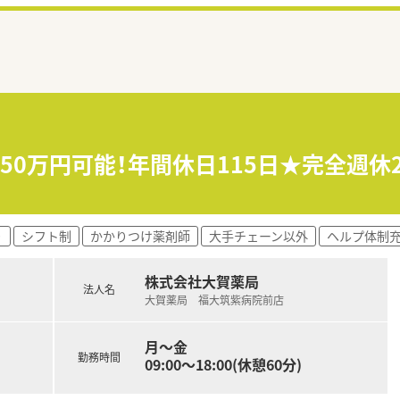
550万円可能！年間休日115日★完全週
り
シフト制
かかりつけ薬剤師
大手チェーン以外
ヘルプ体制
株式会社大賀薬局
法人名
大賀薬局 福大筑紫病院前店
月～金
勤務時間
09:00～18:00(休憩60分)