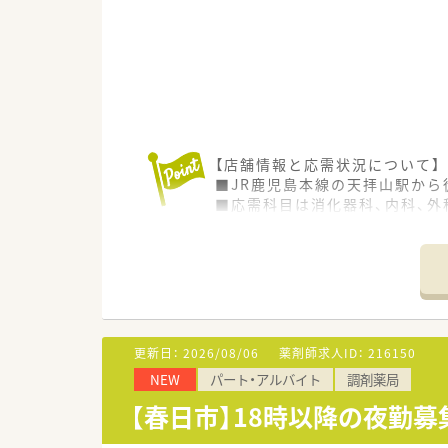
【店舗情報と応需状況について】
■JR鹿児島本線の天拝山駅から
■応需科目は消化器科、内科、外
■事務スタッフも3名在籍してお
す。
【法人特徴について】
■福岡県を中心に九州最大手の規
■病院門前から医療モール型ま
■全社員が残業ゼロで働ける環
更新日：
2026/08/06
薬剤師求人ID：
216150
NEW
パート・アルバイト
調剤薬局
【こんな取り組みをしています】
■最新の処方箋送信アプリを導
【春日市】18時以降の夜勤募集
■全店舗で薬歴情報をオンライ
■がん専門薬剤師を目指す方の