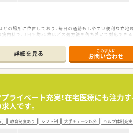
マネジメント研修などご自身のレベルに応じた研修の受講が可能
ン、漢方やがん専門薬剤師など、様々なキャリア構築に向けた研
がある方も安心できる教育プログラムがあるので安心してスキ
分ほどの場所に位置しており、毎日の通勤もしやすい便利な立地
修から興味ある分野を学べるテーマ別研修があり、その他年次や
病内科で、1日平均25枚ほどの処方箋を落ち着いて対応できる
等と提携をしており、症例集めなどは可能です。
の4名体制で運営しており、協力し合いながら業務に取り組むこ
る動画は自宅でも視聴可能なように1社員1IDが付与されていま
この求人に
で受ける事ができ、認定薬剤師資格の取得も可能です。
詳細を見る
お問い合わせ
を展開する九州最大手の薬局グループとして、地域医療を支え続
で幅広い店舗形態を持ち、薬剤師として多彩な経験を積むことが
リ導入で、薬剤師の負担を軽減すると共に患者様の待機時間を短
質を高めるためにプライベートの充実も支援する社風が根付いて
2日制を採用しており、年間休日は115日としっかりと確保さ
入し、繁忙期を除いて全社員の残業ゼロを目指す取り組みを積極
日でプライベート充実！在宅医療にも注力
業界において、ワークライフバランスを重視した働き方が実現で
の求人です。
20代から30代の薬剤師が多く、家庭への理解が深い職場環境
可
教育制度あり
シフト制
大手チェーン以外
ヘルプ体制充実
動や在宅業務に対して、前向きに取り組み地域医療に貢献してい
囲と協力しながら円滑に業務を進めることができる方が現場の中