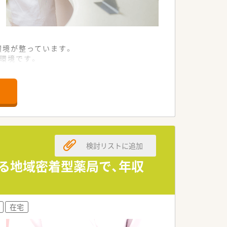
です。
修内容を取り揃えています。
ルアップ出来ます。
環境が整っています。
役職に合わせた研修が充実しています。
環境です。
とができます。
す。
けています。
可能な環境です。
縮しております。
いる法人です。
検討リストに追加
れている職場です。
的に実施しています。
する地域密着型薬局で、年収
きる環境です。
といえます。
在宅
る方が活躍中です。
心となっています。