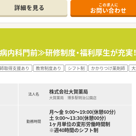
す。
この求人に
目診療していますので様々な処方を経験されたい方にもオススメ
詳細を見る
お問い合わせ
ですが、薬剤師常勤16名、パート11名在籍している大型店舗です
できるお手洗いや、おむつ交換ベッドもあり地元の患者様に愛さ
展開しています。
マンツーマン型まで幅広い形態の店舗があり、薬剤師として幅広
剤だけではなくOTCも経験できる環境です。
尿病内科門前≫研修制度・福利厚生が充実！
程度の人数体制を維持しております。
有し、自宅近く以外でも飲み合わせ・重複チェックができる体制
皆さんに給与として還元をしており、頑張りに応じて評価頂ける
師取得支援あり
教育制度あり
シフト制
かかりつけ薬剤師
大
＞
社員の満足度を上げるしかないと考えており、社員のワークラ
株式会社大賀薬局
ます。
法人名
常時30～40名が育児に専念しており復帰率が非常に高いです。
大賀薬局 博多駅明治公園店
間の月単位の変形労働時間制。長時間になりがちな医療業界で「
月～金 9:00～19:00(休憩60分)
日制の薬局で年間休日115日ございます。
土 9:00～13:30(休憩00分)
につながるという観点で「従業員満足がお客様満足につながる」
勤務時間
1ヶ月単位の変形労働時間制
※週40時間のシフト制
制度)や育休・産休取得率が高く、長く働くことが出来る職場環