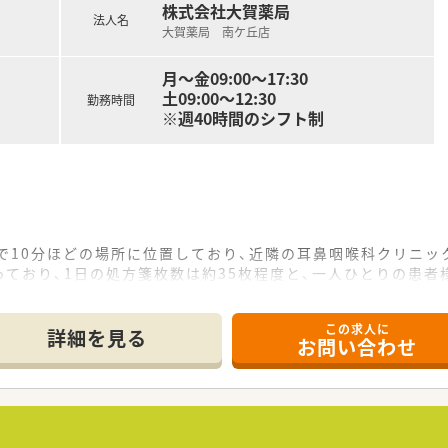
株式会社大賀薬局
法人名
大賀薬局 南ケ丘店
月～金09:00～17:30
土09:00～12:30
勤務時間
※週40時間のシフト制
で10分ほどの場所に位置しており、近隣の耳鼻咽喉科クリニッ
ており、1日の処方箋枚数は約35枚程度と、一人ひとりの患者
タッフ1名が在籍しており、少人数ながらも効率的でアットホー
この求人に
て】
詳細を見る
お問い合わせ
強化を見据えた増員募集であり、耳鼻科応需の経験がある方はも
グレポートの作成といった、質の高い対人業務に対して前向きに
」として、患者様とのコミュニケーションを大切にし、主体的に