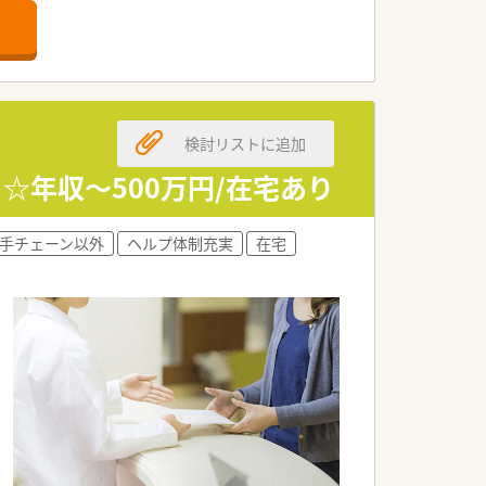
です。
。
れる薬局です。
検討リストに追加
く経験を積む事が可能です。全店舗で
☆年収～500万円/在宅あり
を整えています。
会社です。
手チェーン以外
ヘルプ体制充実
在宅
イフバランスを真剣に考え従業員が働き
（2022年6月時点）
全社員残業ゼロ（繁忙期除く）」を目指し
という理念の根幹であり、長年従業員か
境です。