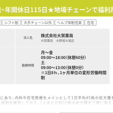
展開する九州最大手の法人であり、安定した経営基盤のもとで多
ことを目指しており、長時間労働が常態化しがちな医療業界に
能・年間休日115日★地場チェーンで福利
を誇り、常時多くの社員が制度を利用して復帰するなど、女性も
シフト制
大手チェーン以外
ヘルプ体制充実
在宅
0万円となっており、これまでのご経験やスキルを正当に評価した
2日制が確保されており、プライベートの時間をしっかりと確保
株式会社大賀薬局
信アプリを導入しており、薬剤師の対物業務を効率化して、対人
法人名
大賀薬局 大野城大城店
月～金
09:00～18:00（休憩60分）
土
勤務時間
09:00～13:00（休憩0分）
※1日8ｈ、1ヶ月単位の変形労働時間
制
にあり、内科や在宅医療をメインとして1日平均45枚の処方箋
名体制を維持しており、1人あたり約22枚の処方箋を丁寧に扱
んでおり、地域の施設や個人宅への訪問を通じて服薬指導の専門