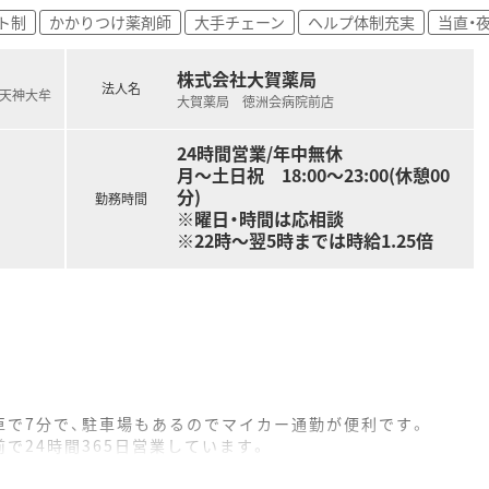
ト制
かかりつけ薬剤師
大手チェーン
ヘルプ体制充実
当直・
株式会社大賀薬局
法人名
鉄天神大牟
大賀薬局 徳洲会病院前店
24時間営業/年中無休
月～土日祝 18:00～23:00(休憩00
分)
勤務時間
※曜日・時間は応相談
※22時～翌5時までは時給1.25倍
車で7分で、駐車場もあるのでマイカー通勤が便利です。
で24時間365日営業しています。
緩和ケアに携わる機会が多く、在宅医療にも対応しており薬剤師