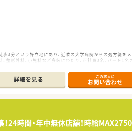
徒歩3分という好立地にあり、近隣の大学病院からの処方箋をメ
科、整形外科、小児科など多岐にわたり、正社員3名、パート1
り、処方箋20枚に対して薬剤師1名という手厚い人員配置を維
この求人に
詳細を見る
お問い合わせ
模となる116店舗を展開しており、地域医療を支えるリーデ
で多様な店舗形態を持っており、薬剤師として幅広い経験を積み
境を目指しており、最新の調剤機器やアプリの導入によって現場
入することで、患者様の待ち時間を短縮すると同時に、薬剤師の
！24時間・年中無休店舗！時給MAX275
ン共有しており、患者様がどこの店舗を利用しても正確な重複チ
ために、九州がんセンターや九州大学病院と提携して症例を集