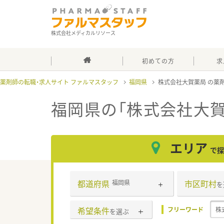
株式会社メディカルリソース
初めての方
求
薬剤師の転職・求人サイト ファルマスタッフ
福岡県
株式会社大賀薬局
福岡県の「株式会社大賀
エリア
で探
都道府県
市区町村
福岡県
を
希望条件
フリーワード
を選ぶ