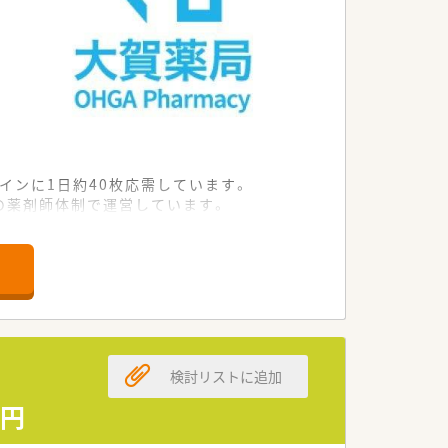
インに1日約40枚応需しています。
名の薬剤師体制で運営しています。
持しているため、業務負担が少ないで
ィングカンパニーとして成長中です。
ながら専門性を高めることが可能です。
の業務効率化を強力に推進しています。
検討リストに追加
事務作業の負担軽減を実現しています。
0円
ェックができる体制を整えています。
められる環境を提供しています。