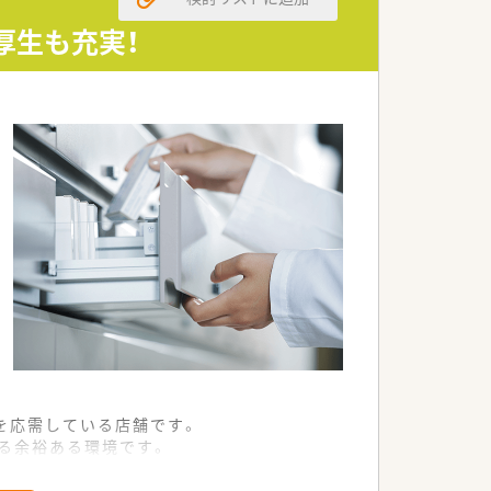
様なキャリアを築くことが可能です。
おいて先進的な取り組みをしています。
厚生も充実！
男性も長く働ける環境があります。
上で、納得の待遇を提示します。
して心身ともにリフレッシュできます。
業務に専念できる体制を整えています。
を応需している店舗です。
える余裕ある環境です。
性を発揮できる職場です。