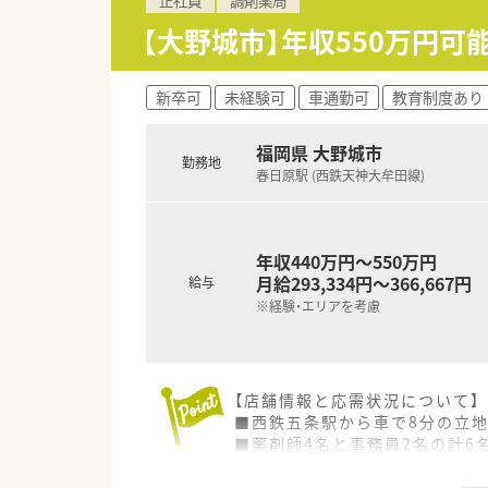
■福岡県を中心に116店舗を
■全社員が残業ゼロで勤務する
【大野城市】年収550万円可
■産休・育休の取得率は100％
【求人情報について】
新卒可
未経験可
車通勤可
教育制度あり
■想定年収は440万円から55
■年間休日は115日の完全週休
福岡県 大野城市
■最新の調剤機器や処方せん送
勤務地
春日原駅 (西鉄天神大牟田線)
年収440万円～550万円
月給293,334円～366,667円
給与
※経験・エリアを考慮
【店舗情報と応需状況について】
■西鉄五条駅から車で8分の立地
■薬剤師4名と事務員2名の計6
■在宅医療にも積極的に取り組