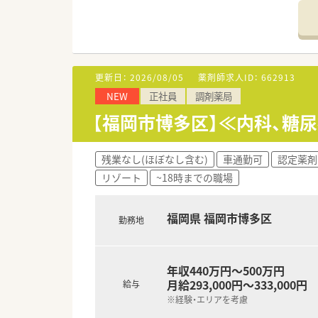
■OTCも多く取り揃えておりま
■門前の総合病院では約30科
■処方箋枚数は1日150枚ほど
■店舗内は車いすの方でも利用
＜こんな薬局です＞
更新日：
2026/08/05
薬剤師求人ID：
662913
■福岡県を中心に100店舗以上
NEW
正社員
調剤薬局
■病院門前から医療モール型、
OTCの取り扱いがあるため、調
【福岡市博多区】≪内科、糖
■処方箋枚数に対して20枚/人
■服薬履歴を全店オンライン共
■会社の収益が高ければ社員の
残業なし(ほぼなし含む)
車通勤可
認定薬剤
リゾート
~18時までの職場
＜ワークライフバランスの推進
■お客様の満足度をあげるには
やすい環境作りに取り組んでい
福岡県 福岡市博多区
勤務地
■出産・育児休暇の取得率が高く、
■正社員の就業時間は、週40時
ております。
年収440万円～500万円
■九州ではめずらしい完全週休2
月給293,000円～333,000円
プライベートの充実が仕事の質
給与
ら愛される秘訣です。
※経験・エリアを考慮
ハートクロス休暇(長期有給消化