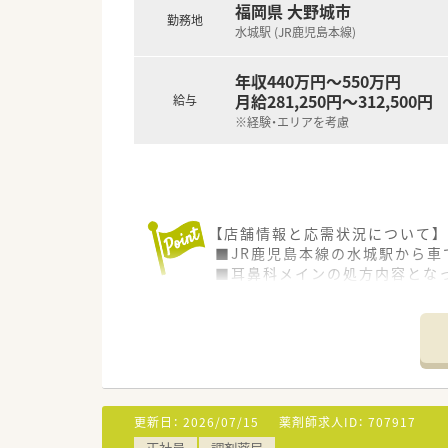
福岡県 大野城市
勤務地
水城駅 (JR鹿児島本線)
年収440万円～550万円
月給281,250円～312,500円
給与
※経験・エリアを考慮
【店舗情報と応需状況について】
■JR鹿児島本線の水城駅から車
■耳鼻科メインの処方内容となっ
■正社員の薬剤師1名と事務ス
【募集背景と求める人物像につい
■今後の在宅業務の拡充や体制
■フォローアップやトレーシン
■地域に根ざした「かかりつけ
更新日：
2026/07/15
薬剤師求人ID：
707917
【法人特徴について】
正社員
調剤薬局