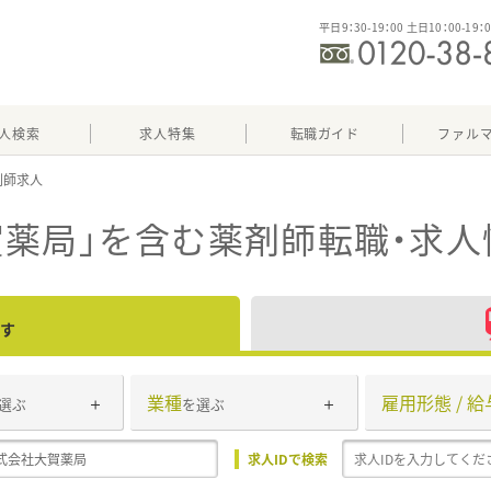
平日9：30-19：00 土日10：00-19：
人検索
求人特集
転職ガイド
ファル
薬局」
を含む薬剤師転職・求人
す
業種
雇用形態 / 給
選ぶ
を選ぶ
求人IDで検索