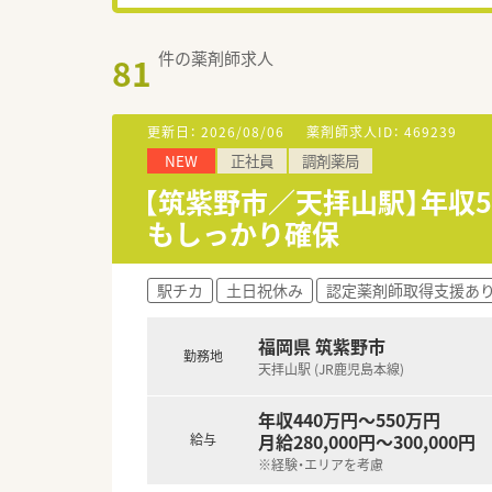
件の薬剤師求人
81
更新日：
2026/08/06
薬剤師求人ID：
469239
NEW
正社員
調剤薬局
【筑紫野市／天拝山駅】年収
もしっかり確保
駅チカ
土日祝休み
認定薬剤師取得支援あ
福岡県 筑紫野市
勤務地
天拝山駅 (JR鹿児島本線)
年収440万円～550万円
月給280,000円～300,000円
給与
※経験・エリアを考慮