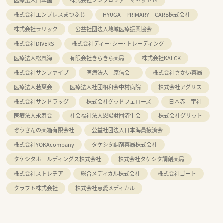
医療法人白翠園
株式会社シンクロファーマネット14
株式会社エンブレスまつふじ
HYUGA PRIMARY CARE株式会社
株式会社ラリック
公益社団法人地域医療振興協会
株式会社DIVERS
株式会社ディー・シー・トレーディング
医療法人松風海
有限会社きらきら薬局
株式会社KALCK
株式会社サンファイブ
医療法人 原信会
株式会社さかい薬局
医療法人若葉会
医療法人社団相和会中村病院
株式会社アグリス
株式会社サンドラッグ
株式会社グッドフェローズ
日本赤十字社
医療法人永寿会
社会福祉法人恩賜財団済生会
株式会社グリット
ぞうさんの薬箱有限会社
公益社団法人日本海員掖済会
株式会社YOKAcompany
タケシタ調剤薬局株式会社
タケシタホールディングス株式会社
株式会社タケシタ調剤薬局
株式会社ストレチア
総合メディカル株式会社
株式会社ゴート
クラフト株式会社
株式会社恵愛メディカル