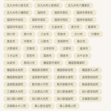
削減と発注作業の負担軽減を同時に実現させています。
北九州市小倉北区
北九州市小倉南区
北九州市八幡東区
北九州市八幡西区
福岡市
福岡市東区
福岡市博多区
福岡市中央区
福岡市南区
福岡市西区
福岡市城南区
福岡市早良区
大牟田市
久留米市
直方市
飯塚市
田川市
柳川市
八女市
筑後市
大川市
行橋市
豊前市
中間市
小郡市
筑紫野市
春日市
大野城市
宗像市
太宰府市
古賀市
福津市
うきは市
宮若市
嘉麻市
朝倉市
みやま市
糸島市
那珂川市
糟屋郡宇美町
糟屋郡篠栗町
糟屋郡志免町
糟屋郡須惠町
糟屋郡新宮町
糟屋郡久山町
糟屋郡粕屋町
遠賀郡芦屋町
遠賀郡水巻町
遠賀郡岡垣町
遠賀郡遠賀町
鞍手郡小竹町
鞍手郡鞍手町
朝倉郡筑前町
三潴郡大木町
八女郡広川町
田川郡香春町
田川郡添田町
田川郡川崎町
田川郡大任町
田川郡福智町
京都郡苅田町
京都郡みやこ町
築上郡吉富町
築上郡築上町