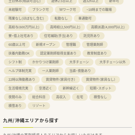
土日休み(相談可含む)
週休2.5日以上
週32h以上
新卒可
未経験可
ブランク可
Ｗワーク可
~18時までの職場
残業なし(ほぼなし含む)
転勤なし
車通勤可
高給与(600万円以上)
高時給(2,500円以上)
高額派遣(4,000円以上)
寮・借上社宅あり
住宅補助(手当)あり
託児所あり
60歳以上可
新規オープン
管理職
管理薬剤師
扶養内勤務OK
認定薬剤師取得支援あり
教育制度あり
シフト制
かかりつけ薬剤師
大手チェーン
大手チェーン以外
ヘルプ体制充実
一人薬剤師
当直・夜勤あり
22時以降勤務あり
賃貸物件（家具付き）
賃貸物件（家具なし）
生活環境充実
空港近く
新幹線近く
短期・スポット
夜間のみ
総合科目
高収入
在宅
積雪なし
積雪あり
リゾート
九州/沖縄エリアから探す
九州/沖縄の薬剤師求人をエリアからお探しいただけます。