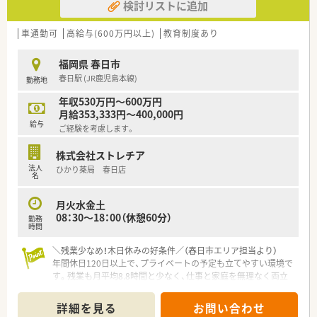
検討リストに追加
車通勤可
高給与(600万円以上)
教育制度あり
福岡県 春日市
春日駅 (JR鹿児島本線)
勤務地
年収530万円～600万円
月給353,333円～400,000円
給与
ご経験を考慮します。
株式会社ストレチア
法人
ひかり薬局 春日店
名
月火水金土
08：30～18：00（休憩60分）
勤務
時間
＼残業少なめ！木日休みの好条件／（春日市エリア担当より）
年間休日120日以上で、プライベートの予定も立てやすい環境で
す。残業も月平均8.8時間と少なく、仕事と家庭を無理なく両立
させたい方にぜひおすすめしたい求人です。
詳細を見る
お問い合わせ
【店舗情報と応需状況について】