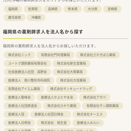
福岡県
佐賀県
長崎県
熊本県
大分県
宮崎県
鹿児島県
沖縄県
福岡県の薬剤師求人を法人名から探す
福岡県の薬剤師求人を法人名からお探しいただけます。
株式会社ニック
有限会社門司港薬局
株式会社さかきばら薬局
ユートク調剤薬局有限会社
株式会社新生堂薬局
社会医療法人社団 高野会
株式会社大賀薬局
医療法人 南川整形外科病院
株式会社大信薬局
有限会社アイエム薬局
株式会社サンキュードラッグ
医療法人聖峰会
医療法人かぶとやま会
株式会社アガペ
医療法人社団原道会
株式会社ひかり薬局
有限会社サン調剤薬局
医療法人冠
医療法人社団日晴会
株式会社オーエス
医療法人日明会
株式会社 裕生堂
医療法人みらい