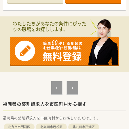
■JR春日駅から車で10分ほどの場所に位置しており、内科や消
化器科の処方せんを1日約60枚ほど応需している店舗です。
■近隣のこうせい内科クリニック様からの処方を中心に受けて
おり、ドクターとの関係性も良好でスムーズに業務が行えます。
わたしたちがあなたの条件にぴった
■薬剤師2名体制に加えて在宅専任スタッフが在籍しており、地
りの職場をお探しします。
域に根ざした質の高い医療サービスを提供できる環境です。
【法人特徴について】
■東証プライム上場企業である東邦ホールディングスのグルー
プ会社として、安定した経営基盤と高水準の待遇を誇っていま
す。
■東北から沖縄まで全国的に在宅医療を展開しており、長年のノ
ウハウを活かした先進的な地域医療の提供に努めている企業で
す。
■作業の機械化やシステム化を積極的に推進しており、薬剤師が
本来の専門業務に集中できるバックアップ体制を整えていま
す。
【こんな取り組みをしています】
■地域の皆様へ予防医療の講座を実施するために外部講師を招
福岡県の薬剤師求人を市区町村から探す
くなど、健康相談の窓口としての役割を積極的に果たしていま
す。
福岡県の薬剤師求人を市区町村からお探しいただけます。
■電子処方せんへの対応を全店で進めており、医療情報を医療機
関や患者様と連携させる次世代の薬局作りを行っています。
北九州市門司区
北九州市若松区
北九州市戸畑区
■最新の需要予測による自動発注システムを導入し、不動在庫の