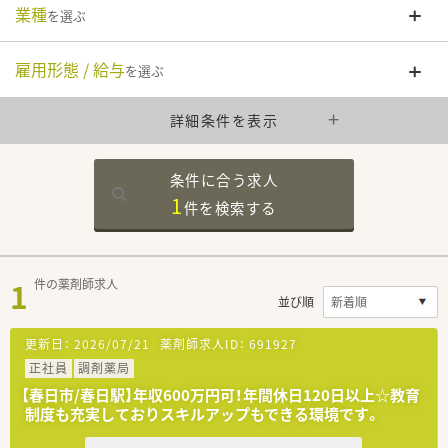
業種
を選ぶ
雇用形態 / 給与
を選ぶ
詳細条件を表示
条件に合う求人
1
件を
検索する
1
件の薬剤師求人
並び順
更新日：
2026/07/21
薬剤師求人ID：
691927
正社員
調剤薬局
【春日市/春日駅】年収600万円可！年間休日120日以上☆教育
制度も充実しておりスキルアップもできる環境です。