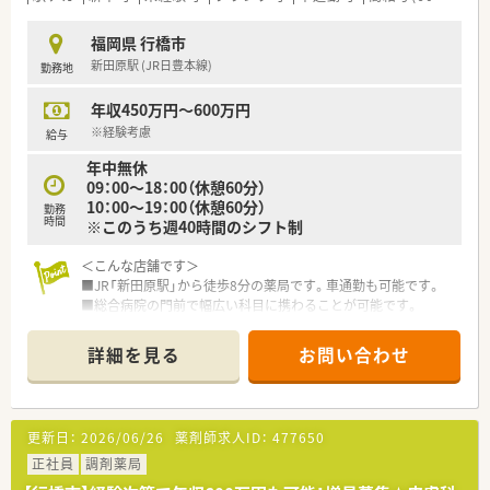
にコミュニケーションを取って業務を円滑に進められる方を求
めます。
福岡県 行橋市
新田原駅 (JR日豊本線)
勤務地
【法人特徴について】
■福岡県を中心に20店舗以上を展開しており、店舗間の応援体
年収450万円～600万円
制が非常に整っているため、急なお休みでも相談しやすい環境で
す。
※経験考慮
給与
■社長は薬剤師会の元会長を務めた経験があり、地域薬局の再生
年中無休
や多職種連携を通じた地域貢献に強い情熱を持って経営されて
09：00～18：00（休憩60分）
います。
10：00～19：00（休憩60分）
■教育制度としてeラーニングやグループ研修を導入しており、
勤務
時間
※このうち週40時間のシフト制
ブランクがある方や経験が浅い方でも安心して働ける体制があ
ります。
＜こんな店舗です＞
■JR「新田原駅」から徒歩8分の薬局です。車通勤も可能です。
【求人情報について】
■総合病院の門前で幅広い科目に携わることが可能です。
■正社員として安定した雇用形態での採用となり、これまでのご
■平均年齢が若く、平均30代のメンバーで活気があります！
経験やスキルを十分に考慮した上で納得のいく給与提示をいた
します。
詳細を見る
お問い合わせ
＜こんな企業です＞
■車通勤が可能で無料駐車場も完備されているため、天候に左右
■大手チェーン薬局の傘下として、福岡県を中心に40店舗以上
されず毎日の通勤をストレスなくスムーズに行うことが可能で
展開しています。
す。
■店舗形態として大型の病院門前、クリニックモール、マンツー
更新日：
2026/06/26
薬剤師求人ID：
477650
マンとあり幅広くご経験を積んで頂けます。
■薬剤師1名当たりの処方箋の処理枚数は21枚と手厚く配置さ
正社員
調剤薬局
れています。