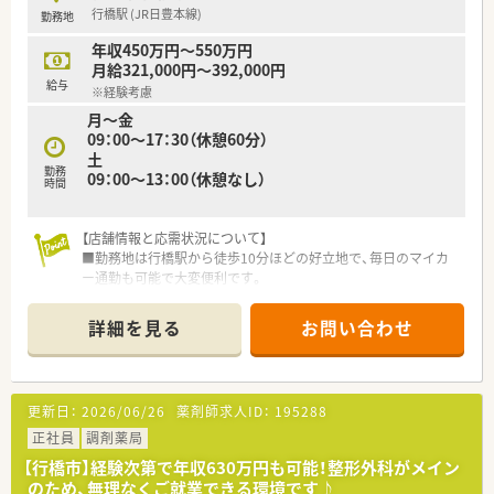
ており、急な休みでも互いに助け合える環境があります。
行橋駅 (JR日豊本線)
勤務地
■地域支援体制加算や後発品体制加算を取得するなど、質の高い
医療サービスを提供するための体制整備を行っています。
年収450万円～550万円
月給321,000円～392,000円
【求人情報について】
給与
※経験考慮
■年収はご経験やスキルを考慮して決定されますが、480万円か
月～金
ら最大で600万円までの提示が可能となっております。
09：00～17：30（休憩60分）
■正社員としての採用であり、安定した雇用形態のもとで腰を据
土
えて長く勤務したいと考えている方に適しています。
勤務
09：00～13：00（休憩なし）
■昇給は年に1回、賞与は年に2回支給される実績があり、日々の
時間
頑張りがしっかりと収入に還元される仕組みです。
【店舗情報と応需状況について】
■勤務地は行橋駅から徒歩10分ほどの好立地で、毎日のマイカ
ー通勤も可能で大変便利です。
■呼吸器科や内科をはじめとする多岐にわたる科目の処方箋を、
1日あたり60枚応需します。
詳細を見る
お問い合わせ
■店舗のスタッフ体制は、常勤の薬剤師3名と事務員3名が在籍
し協力して業務にあたります。
【法人特徴について】
更新日：
2026/06/26
薬剤師求人ID：
195288
■福岡県内を中心にして51店舗の調剤薬局を展開し、地域に根
ざした医療を提供しています。
正社員
調剤薬局
■東証プライム上場企業のグループ会社であり、安定した経営基
【行橋市】経験次第で年収630万円も可能！整形外科がメイン
盤と厚い福利厚生が魅力です。
のため、無理なくご就業できる環境です♪