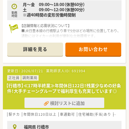
■経験や能力を考慮の上、年収550万円から600万円の高水準な
月〜金 09:00～18:00（休憩60分）
給与提示が可能です。
土 09:00〜12:00（休憩00分）
勤務
■年2回の賞与支給に加えて、業績や個人の功績に応じた昇給制
※週40時間の変形労働時間制
時間
度もしっかりとあります。
■有休取得しやすい環境です。
【店舗情報と応需状況について】
■JR日豊本線の行橋駅より車で5分ほどの場所に位置しており、
通勤にはマイカーの利用が便利な立地環境です。
■処方箋は近隣の医療機関より内科や外科、整形外科をメインに
応需しており、1日平均50枚から60枚に対応しています。
詳細を見る
お問い合わせ
■薬剤師は常勤2名とパート3名の計5名体制で業務にあたって
おり、協力しながらスムーズな店舗運営を行っています。
【募集背景と求める人物像について】
更新日：
2026/07/21
薬剤師求人ID：
691994
■現在の体制における欠員補充を目的とした募集を行っており、
即戦力として活躍できる調剤経験者を求めています。
正社員
調剤薬局
■在宅医療に積極的に取り組んでいるため、在宅業務への関心が
【行橋市】≪17時半終業≫年間休日122日！残業少なめの好条
高く、地域医療への貢献に意欲的な方を歓迎します。
件！大手チェーングループで福利厚生も充実しています◎
■チームワークを重視し、周囲のスタッフと円滑なコミュニケー
ションを取りながら業務を進められる方に最適です。
検討リストに追加
【法人特徴について】
■京築エリアや筑豊エリアを中心に20店舗以上を展開している
駅チカ
年間休日120日以上
車通勤可
住宅補助(手当)あり
認定薬
グループ薬局で、地域に根差した医療を提供しています。
■近隣エリアに複数の店舗を展開しているため応援体制が整っ
福岡県 行橋市