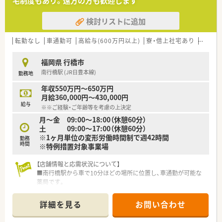
宅制度もあり。遠方の方も歓迎します
する姿勢が魅力の企業です。
検討リストに追加
転勤なし
車通勤可
高給与(600万円以上)
寮・借上社宅あり
住宅補
福岡県 行橋市
南行橋駅 (JR日豊本線)
勤務地
年収550万円～650万円
月給360,000円～430,000円
給与
※※ご経験・ご年齢等を考慮の上決定
月～金 09:00～18:00（休憩60分）
土 09:00～17:00（休憩60分）
※1ヶ月単位の変形労働時間制で週42時間
勤務
時間
※特例措置対象事業場
【店舗情報と応需状況について】
■南行橋駅から車で10分ほどの場所に位置し、車通勤が可能な
薬局です。
■内科、外科、消化器科の処方箋を1日平均55枚、月間1200枚ほ
ど応需しています。
詳細を見る
お問い合わせ
■薬剤師は常勤2名、事務員2名体制で、安定した環境で業務に取
り組めます。