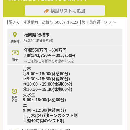
■患者さまの生活の質や日常生活動作を考慮した、丁寧な服薬指
導を企業理念としています。
検討リストに追加
【こんな取り組みをしています】
■地域住民の方々を対象とした健康フェアを定期的に開催し、健
駅チカ
車通勤可
高給与(600万円以上)
管理薬剤師
シフト制
か
康維持の継続的なサポートを行っています。
■外部から専門の講師を店舗に招き入れ、地域の皆さまへ向けた
福岡県 行橋市
予防医療の講座を積極的に実施中です。
行橋駅 (JR日豊本線)
勤務地
■薬剤師の負担を少しでも軽減するため、最新の調剤機器を導入
して作業の自動化を力強く推進しています。
年収550万円～630万円
月給343,750円～393,750円
【こんな方にオススメ】
給与
※ご経験・ご年齢等を考慮の上決定
■17時半までの勤務で残業が少ないため、仕事終わりのプライ
月木
ベートな時間を充実させたい方にオススメです。
➀9:00～18:00(休憩60分)
■大手グループの安定した経営基盤のもと、手厚い福利厚生を受
➁9:30～18:30(休憩60分)
けながら安心して長く働き続けたい方です。
③10:00～19:00(休憩60分)
■さまざまな科目の処方箋に幅広く触れながら、薬剤師としての
④10:30～19:30(休憩60分)
確かな知識と経験を身につけたい方です。
火水金
勤務
9:00～18:00(休憩60分)
時間
土
9:00～12:30(休憩00分)
※月木は4パターンのシフト制
※週40時間のシフト制