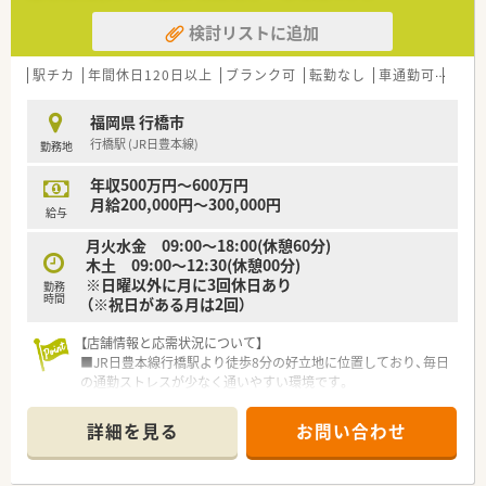
検討リストに追加
駅チカ
年間休日120日以上
ブランク可
転勤なし
車通勤可
高給与
福岡県 行橋市
行橋駅 (JR日豊本線)
勤務地
年収500万円～600万円
月給200,000円～300,000円
給与
月火水金 09:00～18:00(休憩60分)
木土 09:00～12:30(休憩00分)
※日曜以外に月に3回休日あり
勤務
時間
（※祝日がある月は2回）
【店舗情報と応需状況について】
■JR日豊本線行橋駅より徒歩8分の好立地に位置しており、毎日
の通勤ストレスが少なく通いやすい環境です。
■処方箋科目は内科や循環器科、小児科をメインに1日50枚から
60枚程度をコンスタントに応需しています。
詳細を見る
お問い合わせ
■薬剤師は常勤2名体制で事務員も2名在籍しており、人員体制
が整っているため安心して業務に取り組めます。