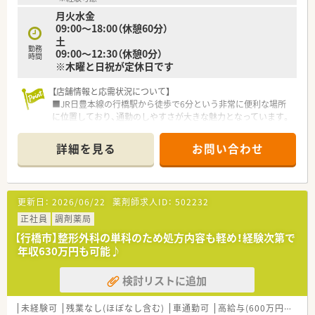
【求人情報について】
月火水金
■調剤経験が1年以上ある方は、年収550万円を保証するという
09:00～18:00（休憩60分）
高水準の給与体系が魅力です。
土
■ご経験や能力を最大限に評価し、最大で年収630万円までの提
勤務
09:00～12:30（休憩0分）
示が可能な求人となります。
時間
※木曜と日祝が定休日です
■年に2回の賞与や年1回の昇給制度もあり、モチベーションを
高く保ちながら働けます。
【店舗情報と応需状況について】
■JR日豊本線の行橋駅から徒歩で6分という非常に便利な場所
に位置しており、通勤のしやすさが大きな魅力となっています。
■応需科目は皮膚科メインであり、隣接するクリニックは一般皮
膚科に加えて美容皮膚科も精力的に展開されています。
詳細を見る
お問い合わせ
■処方箋枚数は1日あたり40枚から50枚程度で、現在は常勤1名
とパート2名の薬剤師体制にて運営を行っています。
【募集背景と求める人物像について】
更新日：
2026/06/22
薬剤師求人ID：
502232
■今後のさらなるサービス向上を見据えた増員募集であり、特に
働き盛りの40代までの薬剤師の方を積極的に求めています。
正社員
調剤薬局
■経験の有無は問いませんが、患者様一人ひとりに寄り添った丁
【行橋市】整形外科の単科のため処方内容も軽め！経験次第で
寧な対応ができ、前向きに業務に取り組める方を歓迎します。
年収630万円も可能♪
■近隣の店舗と掛け持ちで勤務いただける柔軟な対応力をお持
ちの方や、将来的にエリアを支えたい意欲ある方を募集中です。
検討リストに追加
【法人特徴について】
■福岡県を中心にグループ全体で20店舗以上の調剤薬局を展開
未経験可
残業なし(ほぼなし含む)
車通勤可
高給与(600万円以上)