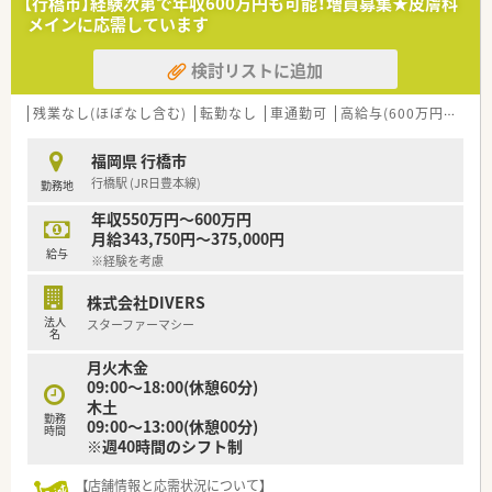
【行橋市】経験次第で年収600万円も可能！増員募集★皮膚科
■2020年〜2022年にかけては中途採用を行っておらず定着率も
メインに応需しています
高い会社です。
■かかりつけやフォローアップといった対人業務に力を入れて
検討リストに追加
おり、実績についてはしっかり評価に反映される仕組みです！
＜ワークライフ・バランスを推進＞
残業なし(ほぼなし含む)
転勤なし
車通勤可
高給与(600万円以上)
■年間休日120日程度！福岡地場チェーンの中でも高い水準で
す。
福岡県 行橋市
■平均の有給消化日数は9.5日！さらに有給は入社3ヶ月から付与
行橋駅 (JR日豊本線)
勤務地
されます。
■勤務時間は1分単位で管理！始業時の準備時間も勤務時間とし
年収550万円～600万円
てカウントします。
月給343,750円～375,000円
■産休・育休の実績も多数あり、復職後の時短勤務は小学校1年
給与
※経験を考慮
生の修了まで取得する事が可能です。
株式会社DIVERS
＜充実した社員教育＞
法人
スターファーマシー
■薬剤師研修・マネジメント研修・病院研修・Eラーニング等、個
名
人のステージや興味応じた研修制度も準備されております。
月火木金
■資格取得のための学会参加費用等は会社が負担されていま
09:00～18:00(休憩60分)
す。
木土
■専門認定の取得も全面バックアップ！ガン専門等の高度な資格
勤務
09:00～13:00(休憩00分)
にも挑戦可能です。
時間
※週40時間のシフト制
【店舗情報と応需状況について】