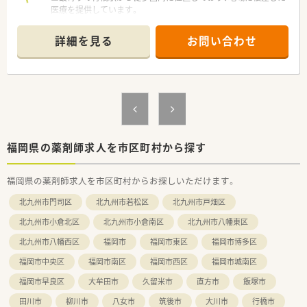
医療を提供しています。
■内科、呼吸器科、耳鼻咽喉科などを中心に、1日平均100枚から
120枚を応需します。
詳細を見る
お問い合わせ
■薬剤師は現在常勤2名体制で、事務スタッフと協力しながら業
務を進めています。
【募集背景と求める人物像について】
■地域医療への貢献と将来を見据えた体制強化のため、新たに仲
間を募集しています。
■これまでの調剤経験を活かし、チームの一員として主体的に行
動できる方を歓迎します。
■在宅医療に意欲があり、患者様やそのご家族に寄り添った対応
福岡県の薬剤師求人を市区町村から探す
ができる方です。
福岡県の薬剤師求人を市区町村からお探しいただけます。
【法人特徴について】
■地域に密着した1店舗のみの経営で、転勤の心配なく腰を据え
北九州市門司区
北九州市若松区
北九州市戸畑区
て長く働けます。
■健康や介護など、薬以外の相談も気軽にできる「かかりつけ薬
北九州市小倉北区
北九州市小倉南区
北九州市八幡東区
局」を目指しています。
北九州市八幡西区
福岡市
福岡市東区
福岡市博多区
■元MRの代表が開業した薬局で、医薬品に関する深い知見のも
とで働くことができます。
福岡市中央区
福岡市南区
福岡市西区
福岡市城南区
【求人情報について】
福岡市早良区
大牟田市
久留米市
直方市
飯塚市
■正社員の薬剤師を募集しており、ご経験に応じて年収650万円
田川市
柳川市
八女市
筑後市
大川市
行橋市
まで相談可能です。