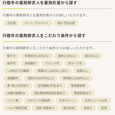
行橋市の薬剤師求人を雇用形態から探す
行橋市の薬剤師求人を雇用形態からお探しいただけます。
正社員
パート・アルバイト
紹介予定派遣
行橋市の薬剤師求人をこだわり条件から探す
行橋市の薬剤師求人をこだわり条件からお探しいただけます。
駅チカ
年間休日120日以上
週休2.5日以上
週32h以上
新卒可
未経験可
ブランク可
Ｗワーク可
~18時までの職場
残業なし(ほぼなし含む)
転勤なし
車通勤可
高給与(600万円以上)
高時給(2,500円以上)
寮・借上社宅あり
住宅補助(手当)あり
管理薬剤師
扶養内勤務OK
認定薬剤師取得支援あり
教育制度あり
シフト制
かかりつけ薬剤師
大手チェーン
大手チェーン以外
ヘルプ体制充実
当直・夜勤あり
総合科目
高収入
在宅