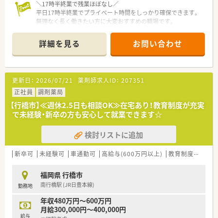
＼17時半終業で残業ほぼなし／
平日17時半終業でプライベート時間をしっかり確保できます。
無理なく長く働きたい方に大変おすすめの職場です。
【店舗情報と応需状況について】
詳細を見る
お問い合わせ
■最寄りの行橋駅から車で5分の場所に位置する薬局です。
■主な応需科目は精神科と心療内科で1日70枚を受け付けます。
■スタッフは常勤2名とパート1名と事務2名が在籍しています。
更新日：
2026/07/21
薬剤師求人ID：
207351
【募集背景と求める人物像について】
■欠員補充のため精神科領域に興味のある新しい仲間を募りま
正社員
調剤薬局
す。
【行橋市】≪週休2.5日も相談OK≫在宅あり！教育制度が充実
■患者様との対話を大切にして親身に対応できる方を歓迎しま
で未経験・新卒の方も安心して就業できます☆
す。
■40代までの若手から新卒の方まで意欲重視で広く募集しま
検討リストに追加
す。
【法人特徴について】
新卒可
未経験可
車通勤可
高給与(600万円以上)
教育制度あり
■市内に3店舗を展開して地域医療に深く貢献している企業で
す。
福岡県 行橋市
■薬剤師でもある若手社長のもと現場の意見が尊重される社風
南行橋駅 (JR日豊本線)
勤務地
です。
■共同経営グループとの連携により急なお休みも相互に支えま
年収480万円～600万円
す。
月給300,000円～400,000円
給与