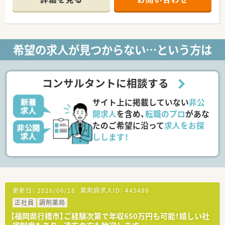
■外来は整形外科を1日に20枚程度応需しており、落ち着いて患
者様と向き合うことができます。
【募集背景と求める人物像について】
■地域からの在宅医療ニーズに応える体制を強化するため、チー
希望の求人が見つからない…という方は
ムの一員となる方を募集します。
■在宅医療に強い意欲をお持ちの方を歓迎しており、これからの
在宅を担う熱意を重視します。
■新卒の方も応募可能で、経験よりも患者様や施設スタッフと円
コンサルタントに相談する
滑に連携できる人柄を求めています。
サイト上に掲載していない
非公
【法人特徴について】
■行橋市内に3店舗の薬局を展開し、地域医療に深く貢献してい
開求人
を含め、
転職のプロ
があな
る地元密着型の企業です。
たのご希望に沿って
求人をお探
■薬剤師である40代の若手社長のもと、現場スタッフの意見が
しします！
尊重される風通しの良い社風です。
■共同経営のグループ会社があり、店舗間やグループ間のヘルプ
体制が万全な点も強みです。
【求人情報について】
■調剤経験が1年以上ある方は、年齢に関わらず年収550万円が
更新日：
2026/06/18
薬剤師求人ID：
445489
保証される高水準の給与体系です。
正社員
調剤薬局
■在宅医療のご経験をお持ちであればさらに優遇され、最大で年
収630万円の提示も可能です。
【福岡県行橋市】ご経験次第で年収650万円も可能！嬉しい社
■遠方からの通勤者には高速代を支給するなど、従業員を大切に