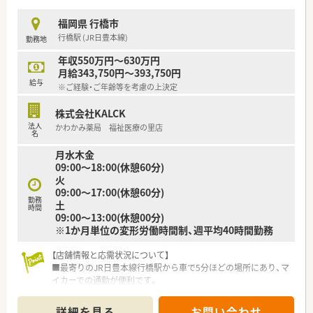
しており、地域に根ざした安定感のある経営を続けています。
■代表は40代の男性薬剤師であり、非常に温厚で低姿勢な人柄
福岡県 行橋市
のため、現場の意見を大切にする風通しの良い組織文化です。
行橋駅 (JR日豊本線)
勤務地
■福岡エリアには在宅専任の薬剤師が在籍しているため、在宅業
務に初めて挑戦する方でも安心して学べる体制を整えていま
年収550万円～630万円
す。
月給343,750円～393,750円
給与
※ご経験・ご年齢等を考慮の上決定
【求人情報について】
■給与条件は年収500万円から600万円となっており、これまで
株式会社KALCK
のご経験やスキルを最大限に考慮して決定いたします。
法人
かわかみ薬局 福祉医療の里店
■年間休日は120日前後と業界内でも高水準であり、リフレッシ
名
ュ休暇制度の導入により私生活を充実させることが可能です。
月水木金
■認定薬剤師の取得を希望される方には、会社負担で受講可能な
09:00～18:00(休憩60分)
e-ラーニング制度を提供し、継続的な研鑽を支援しています。
火
09:00～17:00(休憩60分)
勤務
土
時間
09:00～13:00(休憩00分)
※1か月単位の変形労働時間制、週平均40時間勤務
【店舗情報と応需状況について】
■最寄りのJR日豊本線行橋駅から車で5分ほどの場所にあり、マ
イカーでの通勤が便利です。
■業務のほとんどが在宅医療で、4つの施設の処方箋を応需し、
専門性を高められる環境です。
詳細を見る
お問い合わせ