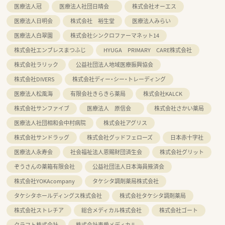
医療法人冠
医療法人社団日晴会
株式会社オーエス
医療法人日明会
株式会社 裕生堂
医療法人みらい
医療法人白翠園
株式会社シンクロファーマネット14
株式会社エンブレスまつふじ
HYUGA PRIMARY CARE株式会社
株式会社ラリック
公益社団法人地域医療振興協会
株式会社DIVERS
株式会社ディー・シー・トレーディング
医療法人松風海
有限会社きらきら薬局
株式会社KALCK
株式会社サンファイブ
医療法人 原信会
株式会社さかい薬局
医療法人社団相和会中村病院
株式会社アグリス
株式会社サンドラッグ
株式会社グッドフェローズ
日本赤十字社
医療法人永寿会
社会福祉法人恩賜財団済生会
株式会社グリット
ぞうさんの薬箱有限会社
公益社団法人日本海員掖済会
株式会社YOKAcompany
タケシタ調剤薬局株式会社
タケシタホールディングス株式会社
株式会社タケシタ調剤薬局
株式会社ストレチア
総合メディカル株式会社
株式会社ゴート
クラフト株式会社
株式会社恵愛メディカル