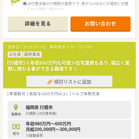
■JR日豊本線の行橋駅が最寄りで、駅から4分ほどの場所に位置
しており通勤に便利です。
■近隣の医療機関より皮膚科を約8割、その他内科や小児科等を
1日100枚応需しています。
詳細を見る
お問い合わせ
■薬剤師は常勤2名とパート1名、事務員3名の体制で協力して業
務に取り組んでいます。
【募集背景と求める人物像について】
更新日：
2026/07/31
薬剤師求人ID：
227709
■業務負担を軽減するための増員募集を行っており、ゆとりを持
って働ける環境を整えています。
正社員
調剤薬局
■経験や年齢よりも人柄を重視した採用方針のため、周囲と協調
【行橋市】≪年収600万円も可能≫在宅業務もあり、幅広く業
できる方を歓迎しています。
務に携わる事ができる職場です☆
■調剤未経験の方や新卒の方でも、意欲があれば安心してチャレ
ンジできる受け入れ体制です。
検討リストに追加
【法人特徴について】
■2020年に薬剤師3名が共同代表として立ち上げた、現場への理
車通勤可
高給与(600万円以上)
ヘルプ体制充実
解が深い法人組織です。
■行橋市内にドミナントで6店舗を展開しており、店舗間の連携
福岡県 行橋市
やヘルプ体制が万全です。
行橋駅 (JR日豊本線)
勤務地
■薬剤師会費やe-ラーニングも会社負担で学べる環境が整って
います。
年収480万円～600万円
■Wワークも可能です。挑戦を後押ししてくれる社風です。
月給200,000円～300,000円
給与
※経験者例
【求人情報について】