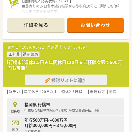
【店舗情報と応需状況について】
■最寄りのJR日豊本線行橋駅から徒歩約10分と、通勤にも便利
な立地にある薬局です。
■主に門前の整形外科クリニックの処方箋を応需しており、1日
の枚数は50枚から60枚程度です。
詳細を見る
お問い合わせ
■薬剤師は常勤1名体制ですが、2名体制にするための募集です。
また医療事務スタッフが3名在籍しており、手厚くサポートして
頂けます。
更新日：
2026/06/22
薬剤師求人ID：
574897
【募集背景と求める人物像について】
■前任者の退職に伴い、地域医療を支える新たな力となってくだ
正社員
調剤薬局
さる薬剤師を募集しています。
【行橋市】週休2.5日★年間休日120日★ご経験次第で600万
■一人薬剤師として責任感を持ち、主体的に業務に取り組んでい
円も可能！
ただける方を歓迎いたします。
■新卒の方も応募可能で、経験よりも患者様と向き合う姿勢や人
検討リストに追加
柄を重視した採用です。
【法人特徴について】
駅チカ
年間休日120日以上
週休2.5日以上
車通勤可
高給与(600万円以上)
■行橋市内に4店舗の調剤薬局を展開し、地域医療に深く貢献し
ている地元密着型の企業です。
福岡県 行橋市
■薬剤師である30代の若手社長が自ら現場に立ち、スタッフの
行橋駅 (JR日豊本線)／行橋駅 (平成筑豊鉄道田川線)
勤務地
意見を尊重する風土があります。
■全店舗で在宅医療に取り組んでおり、将来的に独立を目指す方
年収500万円～600万円
への支援も惜しまない会社です。
月給300,000円～375,000円
給与
※経験考慮