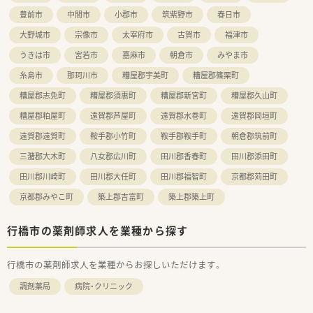
■これまでのご経験やスキルを正当に評価し、給与にしっかりと
豊前市
中間市
小郡市
筑紫野市
春日市
反映させる方針です。
大野城市
宗像市
太宰府市
古賀市
福津市
■年に1回の昇給制度や退職金制度も完備しており、安心して長
期的に勤務できます。
うきは市
宮若市
嘉麻市
朝倉市
みやま市
糸島市
那珂川市
糟屋郡宇美町
糟屋郡篠栗町
糟屋郡志免町
糟屋郡須惠町
糟屋郡新宮町
糟屋郡久山町
糟屋郡粕屋町
遠賀郡芦屋町
遠賀郡水巻町
遠賀郡岡垣町
遠賀郡遠賀町
鞍手郡小竹町
鞍手郡鞍手町
朝倉郡筑前町
三潴郡大木町
八女郡広川町
田川郡香春町
田川郡添田町
田川郡川崎町
田川郡大任町
田川郡福智町
京都郡苅田町
京都郡みやこ町
築上郡吉富町
築上郡築上町
行橋市の薬剤師求人を業種から探す
行橋市の薬剤師求人を業種からお探しいただけます。
調剤薬局
病院・クリニック