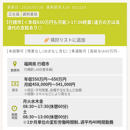
【募集背景と求める人物像について】
更新日：
2026/07/30
薬剤師求人ID：
502235
■欠員補充のための急募案件となっており、調剤薬局での実務経
験をお持ちの方を即戦力として歓迎しています。
正社員
調剤薬局
■30代から40代が中心となって活躍できるフィールドがあり、
【行橋市】＜年収650万円も可能＞17:30終業！遠方の方は高
長期的なキャリア形成を目指す方を求めています。
速代の支給あり◎
■将来的には管理薬剤師やエリアマネージャーなど、キャリアア
ップを目指したい方にも最適な環境がございます。
検討リストに追加
【法人特徴について】
■福岡県内を中心に20店舗以上の調剤薬局を展開しており、地
未経験可
残業なし(ほぼなし含む)
車通勤可
高給与(600万円以上)
域に根差した安定した経営基盤を持っています。
■社長自身が現役の薬剤師であり、現場の意見を尊重する温厚な
福岡県 行橋市
人柄で社員からの信頼も厚い法人グループです。
行橋駅 (JR日豊本線)
勤務地
■在宅医療にも注力しており、福岡エリアには在宅専任の薬剤師
が配置され専門的な業務にも挑戦できる環境です。
年収550万円～650万円
月給458,000円～541,000円
【求人情報について】
給与
※想定・平均残業、各種手当を含んだ総額
■年収は経験やスキルを考慮し500万円から600万円の提示が可
※経験・スキルなどにより異なる
能で、納得感のある待遇でお迎えします。
月火水木金
■正社員としての採用で、賞与は年2回計4.0ヶ月分の支給実績が
08:30～17:30(休憩60分)
あり日々の頑張りがしっかりと還元されます。
土
■認定薬剤師取得支援制度やe-ラーニングの費用負担があり、会
勤務
08:30～13:00(休憩00分)
時間
社としてスキルアップを全面的にバックアップします。
※1か月単位の変形労働時間制、週平均40時間勤務