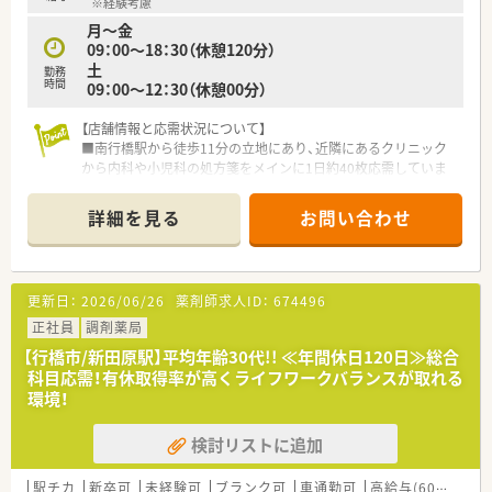
※経験考慮
【求人情報について】
月～金
■調剤経験1年以上の方には年収550万円以上を確約します。
09：00～18：30（休憩120分）
■在宅医療の経験をお持ちであれば最大で年収650万円可能で
土
す。
勤務
時間
09：00～12：30（休憩00分）
■平日は17時30分閉局で土曜も半日勤務のため働きやすいで
す。
【店舗情報と応需状況について】
■南行橋駅から徒歩11分の立地にあり、近隣にあるクリニック
から内科や小児科の処方箋をメインに1日約40枚応需していま
す。
■施設在宅業務にも積極的に取り組んでおり、地域に根ざした相
詳細を見る
お問い合わせ
談薬局として患者さん一人ひとりと親身に向き合うことが可能
です。
■地域支援体制加算や後発品体制加算を取得しており、高い基準
を維持しながら質の高い薬学管理サービスを提供している店舗
更新日：
2026/06/26
薬剤師求人ID：
674496
です。
正社員
調剤薬局
【募集背景と求める人物像について】
【行橋市/新田原駅】平均年齢30代!! ≪年間休日120日≫総合
■地域医療への貢献度をさらに高めるための増員募集となって
科目応需！有休取得率が高くライフワークバランスが取れる
おり、前向きに業務に取り組める新しい仲間を募集することにな
環境！
りました。
■在宅医療の経験がある方はもちろん、これから在宅スキルを身
検討リストに追加
につけたいという意欲的な方であれば未経験の方でも大歓迎い
たします。
■明るくフランクな雰囲気の職場で、周囲と協力しながら積極的
駅チカ
新卒可
未経験可
ブランク可
車通勤可
高給与(600万円以上)