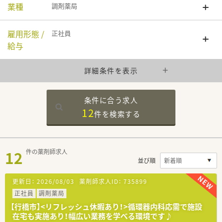
業種
調剤薬局
雇用形態 /
正社員
給与
詳細条件を表示
条件に合う求人
12
件を
検索する
12
件の薬剤師求人
並び順
更新日：
2026/08/03
薬剤師求人ID：
735899
正社員
調剤薬局
【行橋市】<リフレッシュ休暇あり！>循環器内科応需で施設
在宅も実施あり！幅広い業務を学べる環境です♪