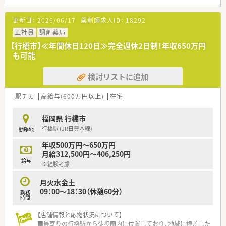
【募集背景と求める人物像について】
更新日：
2026/06/17
薬剤師求人ID：
18292
■管理薬剤師の定年による欠員補充のため、経験豊富な方を求め
ています。
正社員
調剤薬局
■顧客の問題解決に積極的に取り組み、地域医療に貢献したい方
【行橋市】≪年間休日120日≫完全週休2日制！年収650万円
を歓迎します。
も可能
■透明性のある経営のもと、自身の貢献を正当に評価されたい方
に最適な環境です。
検討リストに追加
【求人情報について】
■管理薬剤師として、調剤、監査、服薬指導に加え、かかりつけ薬
駅チカ
高給与(600万円以上)
在宅
剤師業務を担当します。
■経験や年齢に応じて、年収550万円から最大650万円まで相談
福岡県 行橋市
可能です。
行橋駅 (JR日豊本線)
勤務地
■高収入を目指せるだけでなく、社宅補助や住宅手当など福利厚
生も充実しています。
年収500万円～650万円
月給312,500円～406,250円
【勤務実態について】
給与
※経験考慮
■月曜から金曜は9時から18時まで、土曜は9時から17時までの
開局時間です。
月火水金土
■日曜、祝日、その他シフトによる休みがあり、ワークライフバ
09：00～18：30（休憩60分）
勤務
ランスを重視できます。
時間
■有給消化率は80%まで上がってきており、100%取得を推奨し
ているため休みやすいです。
【店舗情報と応需状況について】
■最寄りの行橋駅から徒歩圏内に位置しており、地域に根差した