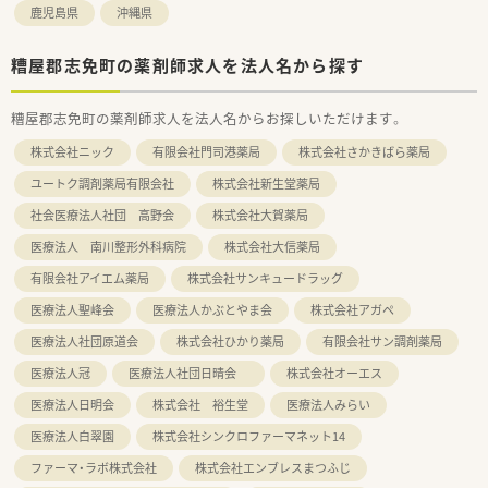
鹿児島県
沖縄県
糟屋郡志免町の薬剤師求人を法人名から探す
糟屋郡志免町の薬剤師求人を法人名からお探しいただけます。
株式会社ニック
有限会社門司港薬局
株式会社さかきばら薬局
ユートク調剤薬局有限会社
株式会社新生堂薬局
社会医療法人社団 高野会
株式会社大賀薬局
医療法人 南川整形外科病院
株式会社大信薬局
有限会社アイエム薬局
株式会社サンキュードラッグ
医療法人聖峰会
医療法人かぶとやま会
株式会社アガペ
医療法人社団原道会
株式会社ひかり薬局
有限会社サン調剤薬局
医療法人冠
医療法人社団日晴会
株式会社オーエス
医療法人日明会
株式会社 裕生堂
医療法人みらい
医療法人白翠園
株式会社シンクロファーマネット14
ファーマ・ラボ株式会社
株式会社エンブレスまつふじ