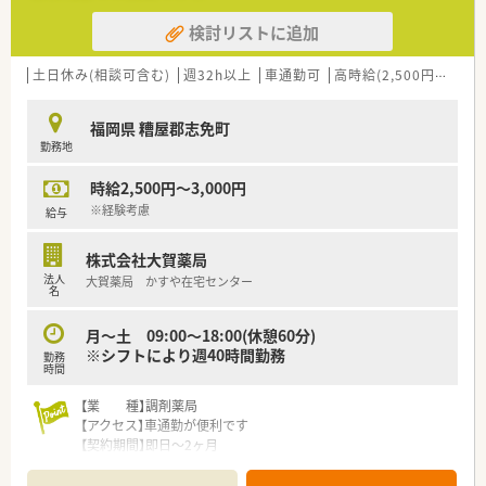
検討リストに追加
土日休み(相談可含む)
週32h以上
車通勤可
高時給(2,500円以上)
福岡県 糟屋郡志免町
勤務地
時給2,500円～3,000円
※経験考慮
給与
株式会社大賀薬局
法人
大賀薬局 かすや在宅センター
名
月～土 09:00～18:00(休憩60分)
※シフトにより週40時間勤務
勤務
時間
【業 種】調剤薬局
【アクセス】車通勤が便利です
【契約期間】即日～2ヶ月
【想定時給】2,500～3,000円
【勤務時間】