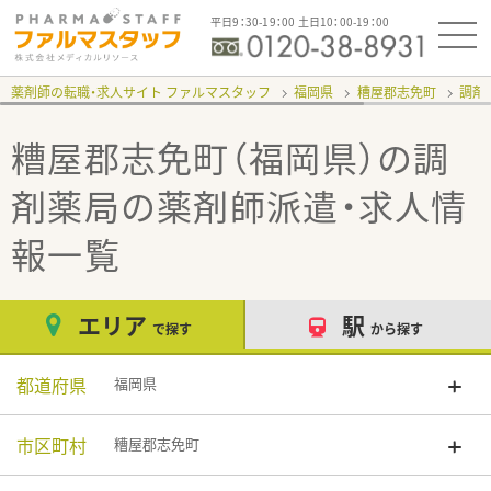
平日9：30-19：00 土日10：00-19：00
薬剤師の転職・求人サイト ファルマスタッフ
福岡県
糟屋郡志免町
調剤
糟屋郡志免町（福岡県）の調
剤薬局
の薬剤師派遣・求人情
報一覧
エリア
駅
で探す
から探す
都道府県
福岡県
市区町村
糟屋郡志免町