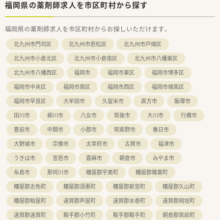
福岡県の薬剤師求人を市区町村から探す
福岡県の薬剤師求人を市区町村からお探しいただけます。
北九州市門司区
北九州市若松区
北九州市戸畑区
北九州市小倉北区
北九州市小倉南区
北九州市八幡東区
北九州市八幡西区
福岡市
福岡市東区
福岡市博多区
福岡市中央区
福岡市南区
福岡市西区
福岡市城南区
福岡市早良区
大牟田市
久留米市
直方市
飯塚市
田川市
柳川市
八女市
筑後市
大川市
行橋市
豊前市
中間市
小郡市
筑紫野市
春日市
大野城市
宗像市
太宰府市
古賀市
福津市
うきは市
宮若市
嘉麻市
朝倉市
みやま市
糸島市
那珂川市
糟屋郡宇美町
糟屋郡篠栗町
糟屋郡志免町
糟屋郡須惠町
糟屋郡新宮町
糟屋郡久山町
糟屋郡粕屋町
遠賀郡芦屋町
遠賀郡水巻町
遠賀郡岡垣町
遠賀郡遠賀町
鞍手郡小竹町
鞍手郡鞍手町
朝倉郡筑前町