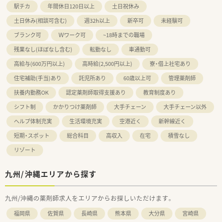
駅チカ
年間休日120日以上
土日祝休み
土日休み(相談可含む)
週32h以上
新卒可
未経験可
ブランク可
Ｗワーク可
~18時までの職場
残業なし(ほぼなし含む)
転勤なし
車通勤可
高給与(600万円以上)
高時給(2,500円以上)
寮・借上社宅あり
住宅補助(手当)あり
託児所あり
60歳以上可
管理薬剤師
扶養内勤務OK
認定薬剤師取得支援あり
教育制度あり
シフト制
かかりつけ薬剤師
大手チェーン
大手チェーン以外
ヘルプ体制充実
生活環境充実
空港近く
新幹線近く
短期・スポット
総合科目
高収入
在宅
積雪なし
リゾート
九州/沖縄エリアから探す
九州/沖縄の薬剤師求人をエリアからお探しいただけます。
福岡県
佐賀県
長崎県
熊本県
大分県
宮崎県