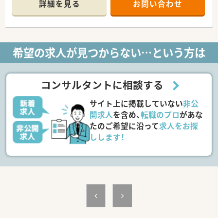
詳細を見る
お問い合わせ
月～土 09:00～18:00(休憩60分)
※シフトにより週40時間勤務
【応需科目】在宅(居宅),在宅(施設)
【応需枚数】ー
【人員体制】薬剤師4名、事務2名
希望の求人が見つからない…という方は
********************************
＼手厚いサポートが魅力のファルマスタッフ／
■万全のサポート体制：2名体制で担当がつきしっかりサポート！
コンサルタントに相談する
■各種保険を完備：社会保険(週20時間以上)/雇用保険/薬剤師賠
償責任保険
サイト上に掲載していない
非公
■充実の休暇制度：有給休暇(6ヶ月以上勤務)、夏季休暇、慶弔休
暇など
開求人
を含め、
転職のプロ
があな
たのご希望に沿って
求人をお探
ご希望条件に合わせて求人をお探しします！
しします！
まずはお気軽にお問い合わせください。