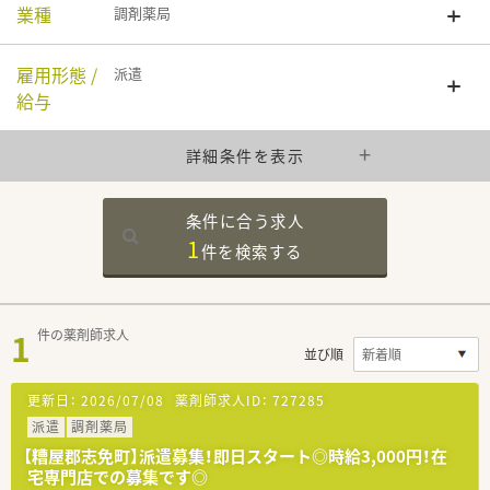
業種
調剤薬局
雇用形態 /
派遣
給与
詳細条件を表示
条件に合う求人
1
件を
検索する
1
件の薬剤師求人
並び順
更新日：
2026/07/08
薬剤師求人ID：
727285
派遣
調剤薬局
【糟屋郡志免町】派遣募集！即日スタート◎時給3,000円！在
宅専門店での募集です◎