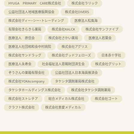
HYUGA PRIMARY CARE株式会社
株式会社ラリック
公益社団法人地域医療振興協会
株式会社DIVERS
株式会社ディー・シー・トレーディング
医療法人松風海
有限会社きらきら薬局
株式会社KALCK
株式会社サンファイブ
医療法人 原信会
株式会社さかい薬局
医療法人若葉会
医療法人社団相和会中村病院
株式会社アグリス
株式会社サンドラッグ
株式会社グッドフェローズ
日本赤十字社
医療法人永寿会
社会福祉法人恩賜財団済生会
株式会社グリット
ぞうさんの薬箱有限会社
公益社団法人日本海員掖済会
株式会社YOKAcompany
タケシタ調剤薬局株式会社
タケシタホールディングス株式会社
株式会社タケシタ調剤薬局
株式会社ストレチア
総合メディカル株式会社
株式会社ゴート
クラフト株式会社
株式会社恵愛メディカル