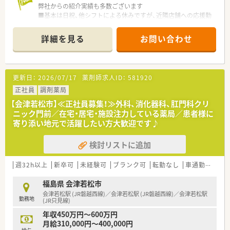
弊社からの紹介実績も多数ございます
■基本は日祝、他シフトによる休みですが、近隣店舗への応援勤
務も発生致します！様々な先で経験を積みたい方にもオススメ
詳細を見る
お問い合わせ
更新日：
2026/07/17
薬剤師求人ID：
581920
正社員
調剤薬局
【会津若松市】≪正社員募集！≫外科、消化器科、肛門科クリ
ニック門前／在宅・居宅・施設注力している薬局／患者様に
寄り添い地元で活躍したい方大歓迎です♪
検討リストに追加
週32h以上
新卒可
未経験可
ブランク可
転勤なし
車通勤可
高給
福島県 会津若松市
会津若松駅 (JR磐越西線)／会津若松駅 (JR磐越西線)／会津若松駅
勤務地
(JR只見線)
年収450万円～600万円
月給310,000円～400,000円