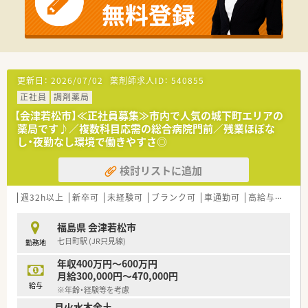
更新日：
2026/07/02
薬剤師求人ID：
540855
正社員
調剤薬局
【会津若松市】≪正社員募集≫市内で人気の城下町エリアの
薬局です♪／複数科目応需の総合病院門前／残業ほぼな
し・夜勤なし環境で働きやすさ◎
検討リストに追加
週32h以上
新卒可
未経験可
ブランク可
車通勤可
高給与(600万円以上)
福島県 会津若松市
七日町駅 (JR只見線)
勤務地
年収400万円～600万円
月給300,000円～470,000円
給与
※年齢・経験等を考慮
月火水木金土