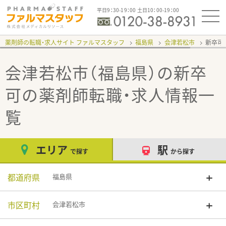
平日9：30-19：00 土日10：00-19：00
薬剤師の転職・求人サイト ファルマスタッフ
福島県
会津若松市
新卒可
会津若松市（福島県）の新卒
可
の薬剤師転職・求人情報一
覧
エリア
駅
で探す
から探す
都道府県
福島県
市区町村
会津若松市