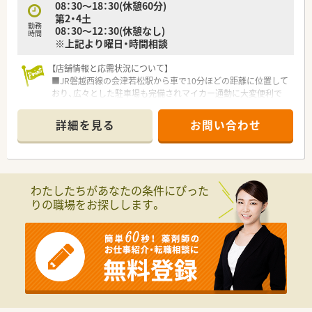
08：30～18：30(休憩60分)
第2・4土
勤務
08：30～12：30(休憩なし)
時間
※上記より曜日・時間相談
【店舗情報と応需状況について】
■JR磐越西線の会津若松駅から車で10分ほどの距離に位置して
おり、広々とした駐車場も完備されマイカー通勤に大変便利で
す。
■竹田総合病院の門前に構えており、1日に約100枚の処方箋を
詳細を見る
お問い合わせ
総合科目として多岐にわたる診療科から幅広く応需しておりま
す。
■現場は薬剤師4名と事務スタッフ3名の体制で運営されてお
り、一人ひとりが互いに協力し合いながら日々の業務に励んでい
ます。
わたしたちがあなたの条件にぴった
りの職場をお探しします。
【法人特徴について】
■東日本を中心に約200店舗の調剤薬局を展開しており、医療の
需要がある地域へ積極的に出店を続ける安定成長企業でござい
ます。
■薬局事業のほかに全31の介護施設も運営しており、在宅医療
や多職種連携といった先進的な地域包括ケアに注力していま
す。
■「よろこばれて、よろこぶ」という理念のもと、患者さまの喜び
を自らの喜びと感じられる豊かな人間力の育成を目指していま