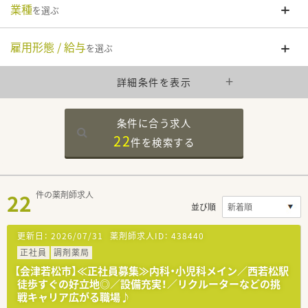
業種
を選ぶ
雇用形態 / 給与
を選ぶ
詳細条件を表示
条件に合う求人
22
件を
検索する
22
件の薬剤師求人
並び順
更新日：
2026/07/31
薬剤師求人ID：
438440
正社員
調剤薬局
【会津若松市】≪正社員募集≫内科・小児科メイン／西若松駅
徒歩すぐの好立地◎／設備充実！／リクルーターなどの挑
戦キャリア広がる職場♪