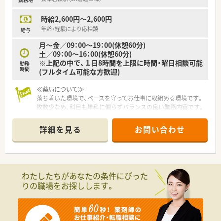
また、育児休暇取得率は90％以上でお仕事をプライベートの両
立が図れる環境です。
時給2,600円～2,600円
＼＼＼企業について／／／
年齢・経験により応相談
給与
福島県郡山市に本社をおき、福島県を中心とし多数店舗展開して
月～金／09：00～19：00(休憩60分)
いる薬局です。
土／09：00～16：00(休憩60分)
地域に根ざした店舗展開をベースに、地域医療に開かれた薬局作
※上記の中で、１日8時間を上限に時間・曜日相談可能
勤務
りを目指しています。
時間
(フルタイム可能な方歓迎)
同じエリアに複数店舗があることが多く、通勤範囲内でさまざま
な経験を積んでいただけます。
≪薬局について≫
落ち着いた環境で、ペースを守ってお仕事に取組める環境です。
枚数少なめ、科目も単科に偏らずバランスの良い業務内容です。
スキル維持にもぴったりのドラッグストアです。
詳細を見る
お問い合わせ
わたしたちがあなたの条件にぴった
りの職場をお探しします。