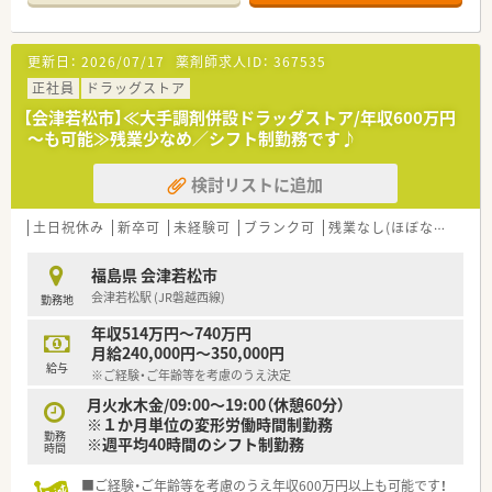
舗のため、車をお持ちの方は通勤環境・住環境共に◎のエリアで
す。
■子育て世代、ブランク有りの方でも充実の教育環境が安心のド
更新日：
2026/07/17
薬剤師求人ID：
367535
ラッグストアです♪
■食品・日用品にも特化している企業で社割でお仕事帰りにお得
正社員
ドラッグストア
に買い物が出来ることも大きな魅力の一つです。
【会津若松市】≪大手調剤併設ドラッグストア/年収600万円
～も可能≫残業少なめ／シフト制勤務です♪
≪企業について≫
石川県に本社を置き、全国に450店舗以上展開の安定企業です。
検討リストに追加
優良企業としてテレビで紹介されたことも。
同規模のドラッグストアと比較しても1店舗あたりの売上高が高
く、また利益率も高いのが特徴です。
土日祝休み
新卒可
未経験可
ブランク可
残業なし(ほぼなし含む)
月88時間以上勤務の正社員・パートについては、社員割引制度を
使用することができ、全品5％オフでお買い物いただけます。
福島県 会津若松市
会津若松駅 (JR磐越西線)
勤務地
年収514万円～740万円
月給240,000円～350,000円
給与
※ご経験・ご年齢等を考慮のうえ決定
月火水木金/09:00～19:00（休憩60分）
※１か月単位の変形労働時間制勤務
勤務
※週平均40時間のシフト制勤務
時間
■ご経験・ご年齢等を考慮のうえ年収600万円以上も可能です！