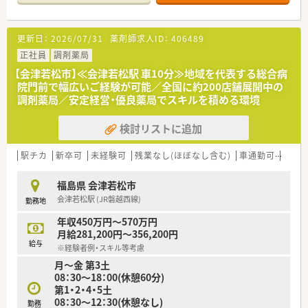
＜特徴・ポイントのご紹介＞
★薬剤師を守る独自システム
更新日：
2026/07/31
薬剤師求人ID：
406489
業務をサポートするために様々なシステムを独自開発していま
す。
正社員
調剤薬局
その一つが約20年前から導入され、進化を続けている調剤シス
【会津若松市】≪会津若松駅 車10分≫地域を代表する総合病
テム「SPITS」。
院門前で幅広いご経験が可能／全国に約200店舗展開中の
処方箋受付から一連の調剤業務を連動させ、業務効率化を図るほ
調剤薬局／安定経営・優良薬局でスキルを積める環境
か、
調剤過誤防止機能を高め、患者様と働くスタッフを守っていま
検討リストに追加
す。
システム改修が必要な制度変更があった場合も、迅速に対応でき
る強みを生かしていきます。
駅チカ
新卒可
未経験可
残業なし(ほぼなし含む)
車通勤可
教育
★刷新された新規採用者研修
福島県 会津若松市
中途入社ならではの悩みを解消し、さくら薬局グループのビジョ
会津若松駅 (JR磐越西線)
勤務地
ンや社内規定などをご案内。
同期入社の方との繋がりを踏まえ、『さくら薬局の薬剤師』とし
年収450万円～570万円
て、安心してキャリアをスタートいただくための研修です。
月給281,200円～356,200円
店舗OJT・フォローアップや通常の社内研修と絡めて中途入社専
給与
※経験者例・スキル等考慮
門の体系的な研修をご用意。
月～金 第3土
安心して飛び込める体制が整備されています。
08：30～18：00(休憩60分)
第1・2・4・5土
★業界トップクラスの認定薬局数と盤石化を図る組織体制
08：30～12：30(休憩なし)
全店舗で地域連携薬局を目指している地域に根差した調剤薬局
勤務