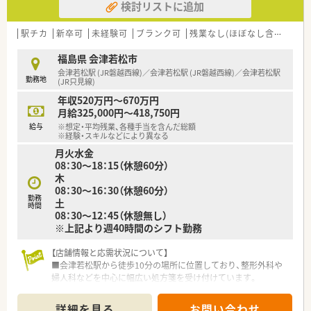
検討リストに追加
ます。
【やりがい/おすすめポイント】
駅チカ
新卒可
未経験可
ブランク可
残業なし(ほぼなし含む)
転
■年1回10月に行われる社長面接の場で日頃の成果を直接交渉
できるため、頑張りが給与へ直結するやりがいがあります。
福島県 会津若松市
■独自の企業主導型保育所を利用できる権利があり、小さなお子
会津若松駅 (JR磐越西線)／会津若松駅 (JR磐越西線)／会津若松駅
勤務地
様がいる方も安心して預けて正社員勤務が可能です。
(JR只見線)
■副業や異業種でのWワークが認められているため、薬剤師とし
年収520万円～670万円
ての枠に捉われない多様な働き方を実践できます。
月給325,000円～418,750円
給与
※想定・平均残業、各種手当を含んだ総額
【法人特徴について】
※経験・スキルなどにより異なる
■会津若松エリアを中心に地域密着の調剤薬局を複数展開して
月火水金
おり、親切で高品質な医療サービスを目指す企業です。
08：30～18：15（休憩60分）
■時代に即した柔軟な価値観を大切にする30代の若い経営者が
木
率いており、フラットで風通しの良い社風が強みです。
08：30～16：30（休憩60分）
■ユースエール認定やくるみん認定を受けており、働きやすい環
勤務
土
時間
境づくりと子育て世代への応援に注力しています。
08：30～12：45（休憩無し）
※上記より週40時間のシフト勤務
【店舗情報と応需状況について】
■会津若松駅から徒歩10分の場所に位置しており、整形外科や
婦人科などを中心に幅広い処方箋を受け付けています。
■1日あたりの処方箋応需枚数は約30枚となっており、常勤とパ
ートの薬剤師が協力して丁寧な対応を行っています。
詳細を見る
お問い合わせ