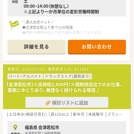
土
時間
09:00~14:00（休憩なし）
※上記より一か月単位の変形労働時間制
＼求人のポイント／
◆会津若松駅より車で10分程度
◆門前の整形外科より処方箋を応需しております
◆落ち着いて服薬指導ができる座りカウンターの作りです♪
詳細を見る
お問い合わせ
【安心の教育体制】
新卒の方向けには、新入社員導入研修で約2週間集中して研修が
行われます。
その後フォロー研修やスキルアップ勉強会もございます。
更新日：
2026/07/02
薬剤師求人ID：
411082
※中途入社の方は、OJT研修として店舗の先輩社員から教えてい
ただきながら、業務を覚えていただきます！
パート・アルバイト
ドラッグストア(調剤あり)
社外研修として、ファーマシーセミナーや日本薬剤師会主催の研
【会津若松市】≪高時給2,600円！≫調剤併設店でのお仕事、
修会・学術大会にご希望がある方はご参加いただけます。
業務にゆとりあり、無理なく続けられる環境♪
【長く働ける環境】
検討リストに追加
有給休暇の取得や育児休暇など、従業員の皆さんが長く働ける環
境を整えております。シフトは本社が作成しており、店舗全体の
バランスを見て、無理のない人数体制で勤務できるよう調整して
土日休み(相談可含む)
週32h以上
新卒可
未経験可
ブランク可
おります。
お互い様の風土が根付けており、有給休暇の取得率が95％以上
福島県 会津若松市
と高水準です。
会津若松駅 (JR磐越西線)
勤務地