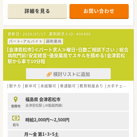
エイズ拠点病院・臓器提供施設のそれぞれの指定を受けいます。
■脳卒中センター・循環器病センター・健診センターなどの機能
詳細を見る
お問い合わせ
の整備をしており、質の高い地域医療を支えています。
■高度情報化を推し進め、電子カルテ・オーダリングシステムの
導入や放射線機器類の更新および画像配信化、ドクターカーの更
新、最新治療装置、研究設備の整備に取り組んでいるため最先端
更新日：
2026/07/17
薬剤師求人ID：
406490
の医療を学べる病院です。
パート・アルバイト
調剤薬局
【会津若松市】≪パート求人≫曜日・日数ご相談下さい♪総合
病院門前！安定経営・優良薬局でスキルを積める！会津若松
駅から車で10分程
検討リストに追加
駅チカ
新卒可
未経験可
車通勤可
教育制度あり
大手チェーン以外
福島県 会津若松市
会津若松駅 (JR磐越西線)
勤務地
時給2,000円～2,500円
給与
月～金 第1・3・5土