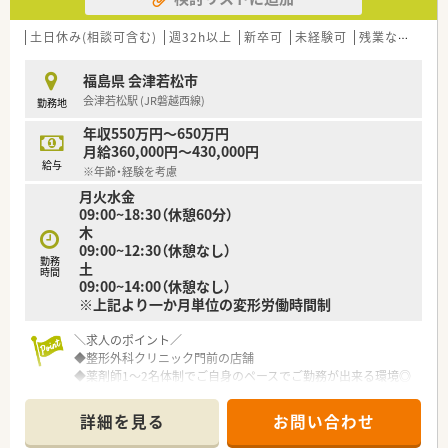
土日休み(相談可含む)
週32h以上
新卒可
未経験可
残業なし(ほぼなし含む)
福島県 会津若松市
会津若松駅 (JR磐越西線)
勤務地
年収550万円～650万円
月給360,000円～430,000円
給与
※年齢・経験を考慮
月火水金
09:00~18:30（休憩60分）
木
09:00~12:30（休憩なし）
勤務
土
時間
09:00~14:00（休憩なし）
※上記より一か月単位の変形労働時間制
＼求人のポイント／
◆整形外科クリニック門前の店舗
◆薬剤師1～2名体制でご自身のペースでご勤務が出来る環境◎
◆座りカウンターで服薬指導いただけます！
詳細を見る
お問い合わせ
【安心の教育体制】
新卒の方向けには、新入社員導入研修で約2週間集中して研修が