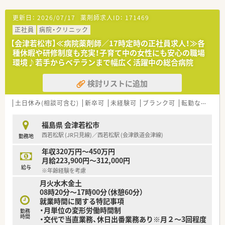
す。
更新日：
2026/07/17
薬剤師求人ID：
171469
【こんな方にオススメ】
正社員
病院・クリニック
■ワークライフバランスを重視したい方にとって、希望休の取得
しやすさと残業の少なさは非常に大きなメリットとしてお勧め
【会津若松市】≪病院薬剤師／17時定時の正社員求人！≫各
です。
種休暇や研修制度も充実！子育て中の女性にも安心の職場
■総合病院の門前で幅広い科目の処方に触れることで、短期間の
環境♪若手からベテランまで幅広く活躍中の総合病院
うちに薬剤師としての実践力を格段に高めたい方に最適な環境
です。
検討リストに追加
■結婚や出産などのライフイベントを経ても、キャリアを断絶す
ることなく全国の店舗網を活かして長く働き続けたい方に適し
土日休み(相談可含む)
新卒可
未経験可
ブランク可
転勤なし
車
ます。
福島県 会津若松市
西若松駅 (JR只見線)／西若松駅 (会津鉄道会津線)
勤務地
年収320万円～450万円
月給223,900円～312,000円
給与
※年齢経験を考慮
月火水木金土
08時20分〜17時00分（休憩60分）
就業時間に関する特記事項
・月単位の変形労働時間制
勤務
時間
・交代で当直業務、休日出番業務あり※月２～3回程度