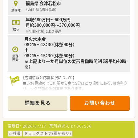
る方などにもおすすめのチェーン薬局です。
福島県 会津若松市
七日町駅 (JR只見線)
勤務地
年収480万円～600万円
月給300,000円～370,000円
給与
※年齢・経験により優遇
月火水木金
08：45～18：30（休憩90分）
土
08：45～15：30（休憩60分）
勤務
時間
※上記より一か月単位の変形労働時間制（週平均40時
間）
【店舗情報と応需状況について】
■JR只見線の七日町駅から車で5分ほどの場所にある、耳鼻科ク
リニック門前の調剤薬局であります。
■応需科目は耳鼻科メインであり、1日あたりの処方箋応需枚数
は20枚から30枚と少なめです。
詳細を見る
お問い合わせ
■薬剤師1.5名体制に事務員2名体制で業務を行っており、落ち着
いた環境で勤務できます。
【法人特徴について】
更新日：
2026/07/17
薬剤師求人ID：
367536
■東日本を中心に約200店舗の調剤薬局と介護事業31施設を展
開する、地域包括ケアに注力する法人です。
正社員
ドラッグストア(調剤あり)