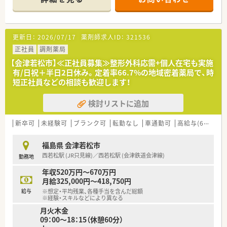
■内科や循環器科の処方箋も応需しているため、地域の患者様に
寄り添いながら幅広い科目の知識を深められる環境です。
【こんな方が活躍中】
更新日：
2026/07/17
薬剤師求人ID：
321536
■平均年齢37歳と若手から中堅までの薬剤師がバランスよく在
籍しており、それぞれの得意分野を活かして活躍しています。
正社員
調剤薬局
■10年勤務割合が66.7%と非常に高い定着率を誇っており、幅広
【会津若松市】≪正社員募集≫整形外科応需+個人在宅も実施
い世代 of のスタッフが安定してキャリアを築いています。
有/日祝＋半日2日休み。定着率66.7%の地域密着薬局で、時
■仕事だけでなく地域の人々との関わりを大切にし、主体的に周
短正社員などの相談も歓迎します！
りのサポートへ取り組むスタッフが多く在籍しています。
検討リストに追加
【やりがい/おすすめポイント】
■ドクターとの信頼関係のもと、安心して調剤や疑義照会に取り
組むことができます。まだお若いドクターのため息が長い経営
新卒可
未経験可
ブランク可
転勤なし
車通勤可
高給与(600万円以上)
基盤があります。
■スタッフ全員が協力して一つの課題を成し遂げる風土があり、
福島県 会津若松市
仲間と連携しながら仕事を進める喜びを実感できます。
西若松駅 (JR只見線)／西若松駅 (会津鉄道会津線)
勤務地
■地域医療と一言で言ってもそのアプローチ方法は様々です。本
来のあるべき医療に関して考え、実践できる風土があります。
年収520万円～670万円
月給325,000円～418,750円
【法人特徴について】
給与
※想定・平均残業、各種手当を含んだ総額
■福島県内の会津エリアを中心に店舗展開しており、地域に深く
※経験・スキルなどにより異なる
根ざした医療サービスを提供する密着型企業です。
月火木金
■代表は40代前半と若く、現場スタッフとの意見交換もスムー
09：00～18：15（休憩60分）
ズに行うことができる風通しの良い組織風土が魅力です。