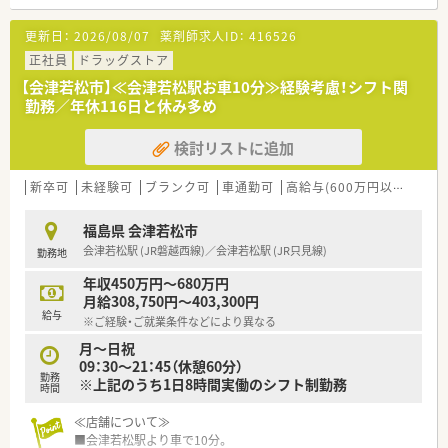
【想定されるキャリアイメージ】
更新日：
2026/08/07
薬剤師求人ID：
416526
■小児科や内科の調剤ノウハウをマスターし質の高い対人業務
をこなせる薬剤師へと着実に成長できます。
正社員
ドラッグストア
■経験を積んだ後は管理薬剤師やエリアマネージャー、各種専門
【会津若松市】≪会津若松駅お車10分≫経験考慮！シフト関
スペシャリストとしての道を目指せます。
勤務／年休116日と休み多め
■リクルーターとして採用イベントへの登壇や新卒採用の企画
運営に携わるなど多彩な活躍が可能です。
検討リストに追加
【やりがい/おすすめポイント】
■個人の「やりたい」という自発的な意思を尊重し店舗運営や採
新卒可
未経験可
ブランク可
車通勤可
高給与(600万円以上)
教
用活動などで個性を活かせる環境です。
■最新の調剤機器を完備しているため現場業務の効率化を図り
福島県 会津若松市
新しい業務へ時間を割くことができます。
会津若松駅 (JR磐越西線)／会津若松駅 (JR只見線)
勤務地
■20代から30代の若手が伸び伸びと活躍しており自分の頑張り
がしっかり評価へ結びつきます。
年収450万円～680万円
月給308,750円～403,300円
【法人特徴について】
給与
※ご経験・ご就業条件などにより異なる
■会津若松エリアを中心に展開し従来の薬局の枠にとらわれな
い新しい価値の創造を目指す企業です。
月～日祝
■経営陣と社員の距離が非常に近く風通しの良い組織構造で若
09：30～21：45（休憩60分）
勤務
手のアイデアを柔軟に取り入れています。
※上記のうち1日8時間実働のシフト制勤務
時間
■他県にある他法人の調剤グループと業務提携を結び相互に刺
激を与え合える出向研修なども実施しています。
≪店舗について≫
■会津若松駅より車で10分。