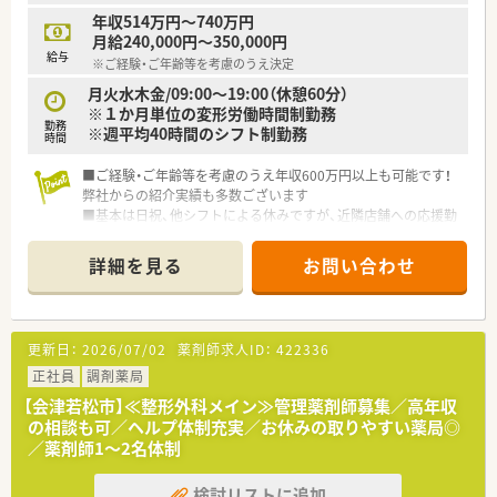
うことを大切にします。
年収514万円～740万円
月給240,000円～350,000円
給与
※ご経験・ご年齢等を考慮のうえ決定
月火水木金/09:00～19:00（休憩60分）
※１か月単位の変形労働時間制勤務
勤務
※週平均40時間のシフト制勤務
時間
■ご経験・ご年齢等を考慮のうえ年収600万円以上も可能です！
弊社からの紹介実績も多数ございます
■基本は日祝、他シフトによる休みですが、近隣店舗への応援勤
務も発生致します！様々な先で経験を積みたい方にもオススメ
詳細を見る
お問い合わせ
更新日：
2026/07/02
薬剤師求人ID：
422336
正社員
調剤薬局
【会津若松市】≪整形外科メイン≫管理薬剤師募集／高年収
の相談も可／ヘルプ体制充実／お休みの取りやすい薬局◎
／薬剤師1～2名体制
検討リストに追加