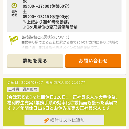
水
■学ぶ意欲を全面的にバックアップする社風があり、薬剤師会へ
09：00～17：00（休憩60分）
の加入費用補助や勉強会の開催などを積極的に行っています。
土
勤務
時間
09：00～13：15（休憩00分）
※上記より週40時間勤務。
※1ヶ月単位の変形労働時間制
【店舗情報と応需状況について】
■最寄り駅である西若松駅から車で8分の好立地にあり、地域の
皆様に親しまれる整形外科メインの調剤薬局です。
■1日あたりの処方箋応需枚数は約80枚となっております。個人
在宅も実施しており、他店舗も近いため、様々経験できる環境で
詳細を見る
お問い合わせ
す。
■店舗の勤務人数は、常勤の薬剤師2名、常時2名体制に加えて事
務員2名が在籍し、お互いを支え合っています。
更新日：
2026/08/07
薬剤師求人ID：
216677
【こんな方が活躍中】
■平均年齢37歳と若手から中堅までの薬剤師がバランスよく在
正社員
調剤薬局
籍しており、それぞれの得意分野を活かして活躍しています。
【会津若松市】≪年間休日126日！／正社員求人≫大手企業、
■10年勤務割合が66.7%と非常に高い定着率を誇っており、幅広
福利厚生充実！業務手順の効率化◎設備面も整った薬局で
い世代 of のスタッフが安定してキャリアを築いています。
す♪／年間休日126日とお休み充実の正社員求人です
■仕事だけでなく地域の人々との関わりを大切にし、主体的に周
りのサポートへ取り組むスタッフが多く在籍しています。
検討リストに追加
【やりがい/おすすめポイント】