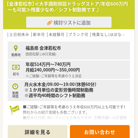
■2006年からは介護事業にも参入しており、調剤薬局と介護事
【会津若松市】≪大手調剤併設ドラッグストア/年収600万円
業の連携にも強みを持っています。
～も可能≫残業少なめ／シフト制勤務です♪
■「よろこばれて、よろこぶ」を理念とし、豊かな人間力とコミュ
ニケーションを大切にする社風です。
検討リストに追加
【こんな方にオススメ】
■処方箋枚数が少なめの店舗で、落ち着いた環境で一つひとつの
土日祝休み
新卒可
未経験可
ブランク可
残業なし(ほぼなし含む)
業務に丁寧に取り組みたい方にオススメです。
■ブランクや調剤薬局での経験が少なく、充実した研修制度で一
福島県 会津若松市
から調剤を学びたい方に最適です。
西若松駅 (JR只見線)
勤務地
■有給休暇取得率95%以上という高い水準で、ワークライフバ
ランスを重視したい方に強く推奨します。
年収514万円～740万円
月給240,000円～350,000円
給与
※ご経験・ご年齢等を考慮のうえ決定
月火水木金/09:00～19:00（休憩60分）
※１か月単位の変形労働時間制勤務
勤務
※週平均40時間のシフト制勤務
時間
■ご経験・ご年齢等を考慮のうえ年収600万円以上も可能です！
弊社からの紹介実績も多数ございます。
■基本は日祝、他シフトによる休みですが、近隣店舗への応援勤
務も発生致します！様々な先で経験を積みたい方にもオススメで
す！
詳細を見る
お問い合わせ
■会津若松市内中心部も近く落ち着いたエリアの立地にある店