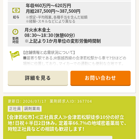
年収460万円～620万円
月給287,500円～387,500円
給与
※想定・平均残業、各種手当を含んだ総額
※経験・スキルなどにより異なる
月火水木金土
08：30～18：30（休憩60分）
勤務
※上記より1か月単位の変形労働時間制
時間
【店舗情報と応需状況について】
■最寄り駅であるJR磐越西線の会津若松駅から車で7分ほどの
場所に位置しており、マイカーでの通勤にも便利な立地です。
■主に近隣の診療所から処方箋を応需しており、内科や消化器
科、小児科の科目をバランスよく扱っています。
詳細を見る
お問い合わせ
■処方箋は1日あたり平均約70枚を応需しており、複数の薬剤師
でゆとりを持って対応できる業務量です。
【こんな取り組みをしています】
更新日：
2026/07/17
薬剤師求人ID：
367704
■かかりつけ加算の獲得に対する会社からの個人ノルマや目標
設定は一切なく、真に患者様に寄り添う医療を追求します。
正社員
調剤薬局
■ストレスを溜め込まない健康的な働き方を支援するため、無料
【会津若松市】≪正社員求人≫会津若松駅徒歩10分の好立
で利用できる外部のオンラインカウンセリングなどの福利厚生
地！日祝＋半日2日休み。定着率66.7%の地域密着薬局で、
を導入しています。
時短正社員などの相談も歓迎します！
■店舗の建て替えプロジェクトを進めており、図書館を併設する
など新しい薬局の価値や地域交流の形にチャレンジし続けてい