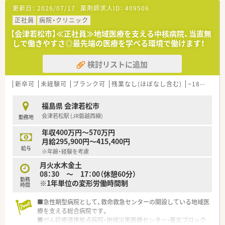
【こんな取り組みをしています】
更新日：
2026/07/17
薬剤師求人ID：
409506
■かかりつけ加算の獲得に対する会社からの個人ノルマや目標
設定は一切なく、真に患者様に寄り添う医療を追求します。
正社員
病院・クリニック
■ストレスを溜め込まない健康的な働き方を支援するため、無料
【会津若松市】≪正社員≫地域医療を支える中核病院、当直無
で利用できる外部のオンラインカウンセリングなどの福利厚生
しで働きやすさ◎最先端の医療を学べる環境で働けます！
を導入しています。
■店舗の建て替えプロジェクトを進めており、図書館を併設する
検討リストに追加
など新しい薬局の価値や地域交流の形にチャレンジし続けてい
ます。
新卒可
未経験可
ブランク可
残業なし(ほぼなし含む)
~18時までの職場
【やりがい/おすすめポイント】
■年1回10月に行われる社長面接の場で日頃の成果を直接交渉
福島県 会津若松市
できるため、頑張りが給与へ直結するやりがいがあります。
会津若松駅 (JR磐越西線)
勤務地
■独自の企業主導型保育所を利用できる権利があり、小さなお子
様がいる方も安心して預けて正社員勤務が可能です。
年収400万円～570万円
■副業や異業種でのWワークが認められているため、薬剤師とし
月給295,900円～415,400円
ての枠に捉われない多様な働き方を実践できます。
給与
※年齢・経験を考慮
【法人特徴について】
月火水木金土
■会津若松エリアを中心に地域密着の調剤薬局を複数展開して
08：30 〜 17：00（休憩60分）
勤務
おり、親切で高品質な医療サービスを目指す企業です。
※1年単位の変形労働時間制
時間
■時代に即した柔軟な価値観を大切にする30代の若い経営者が
率いており、フラットで風通しの良い社風が強みです。
■急性期型病院として、救命救急センターの開設している地域医
■ユースエール認定やくるみん認定を受けており、働きやすい環
療を支える総合病院です。
境づくりと子育て世代への応援に注力しています。
■がん診療連携拠点病院・地域災害医療センター・東北ブロック