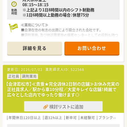
08：15～18：15
※上記より1日8時間以内のシフト制勤務
勤務
時間
※1日6時間以上勤務の場合：休憩75分
≪薬局について≫
■会津在住の有志の出資により設立された会社です。
■調剤薬局、及び他近隣薬局の備蓄センターとしての役割も持つ
企業です。
■地域密着で明るい職場環境が魅力的な薬局です。
詳細を見る
お問い合わせ
更新日：
2026/07/02
薬剤師求人ID：
522568
正社員
調剤薬局
【会津若松市】≪貴重★完全週休2日制の店舗≫お休み充実の
正社員求人／駅から車10分程／大変キレイな店舗！綺麗で
広々とした店内でゆったり働けます◎
検討リストに追加
年間休日120日以上
週32h以上
新卒可
未経験可
ブランク可
転