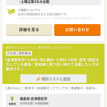
・土曜は第3のみ出勤
≪病院について≫
会津の地域医療を支える総合病院です。
2008年より約7年にわたり、病院の全面建て替え工事を行い、
2015年冬に新たにオープンした病院です。
躁病棟数：837床(一般病棟：693床、精神病棟：144床)
詳細を見る
お問い合わせ
更新日：
2026/07/17
薬剤師求人ID：
484758
正社員
調剤薬局
【会津若松市】≪内科・消化器科・小児科≫在宅・居宅・施設注
力している薬局／患者様に寄り添い地元で活躍したい方大
歓迎です♪
検討リストに追加
週32h以上
新卒可
未経験可
ブランク可
車通勤可
高給与(600万円以上)
福島県 会津若松市
会津若松駅 (JR磐越西線)
勤務地