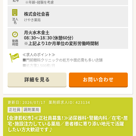
給与
※年齢・経験を考慮
株式会社会喜
法人
けやき薬局
名
月火水木金土
08：30～18：30（休憩60分）
勤務
※上記より1か月単位の変形労働時間制
時間
≪求人のポイント≫
■門前眼科クリニックの処方や面応需も多い店舗
■処方箋2,500枚/月
■薬剤師5~6名体制
■在宅や薬薬連携にも力を入れている薬局
詳細を見る
お問い合わせ
≪こんな方にオススメ≫
■会津若松市で地域に根ざした薬局で働きたい方
■企業理念に基づく経営を行っており、フラットで一貫性のある
更新日：
2026/07/17
薬剤師求人ID：
423134
社風で安心して働きたい方
■処方箋枚数に対しゆとりある人員体制をエリアで構築し、患者
正社員
調剤薬局
様とのお時間を大切に勤務したい方
【会津若松市】≪正社員募集！≫泌尿器科・腎臓内科／在宅・居
宅・施設注力している薬局／患者様に寄り添い地元で活躍
・・＊ 企業の特徴 ＊・・
したい方大歓迎です♪
■会津若松エリアを中心に店舗展開をする地域密着の調剤薬局