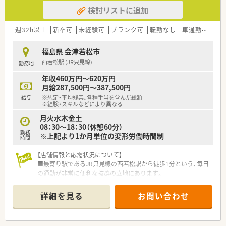
です。
検討リストに追加
■社訓・クレドを定め、経営者からパートタイマー社員まで変わ
ることのない価値観を共有し、親切であたたかい高品質な薬局サ
ービスを目指している企業です。
週32h以上
新卒可
未経験可
ブランク可
転勤なし
車通勤可
高給
■グループ会社で運営している薬局もいわき市にあり、広く福島
県内に展開を進める企業です。
福島県 会津若松市
西若松駅 (JR只見線)
勤務地
■公休：年間休日115日でライフワークバランス充実！
年収460万円～620万円
■小学校3年生終了時まで時短勤務可能！子育て世代への福利厚
月給287,500円～387,500円
生充実◎
給与
※想定・平均残業、各種手当を含んだ総額
※経験・スキルなどにより異なる
■入社後の新人研修はもちろん、全スタッフ対象の全体勉強会、
月火水木金土
薬剤師スタッフ対象の薬剤師勉強会、プレ管理職研修、管理職研
08：30～18：30（休憩60分）
修、資格取得・学習支援制度などさまざまな教育・研修制度を用意
勤務
※上記より1か月単位の変形労働時間制
しています♪
時間
【店舗情報と応需状況について】
■最寄り駅であるJR只見線の西若松駅から徒歩1分という、毎日
の通勤が非常に便利な抜群の立地にあります。
■主に近隣のクリニックから処方箋を応需しており、腎臓内科
（透析）や泌尿器科の科目をメインに扱っています。
詳細を見る
お問い合わせ
■外来業務に加え、薬剤師の職能を発揮しやすい居宅や施設への
在宅訪問業務についても段階的に携わっていただきます。