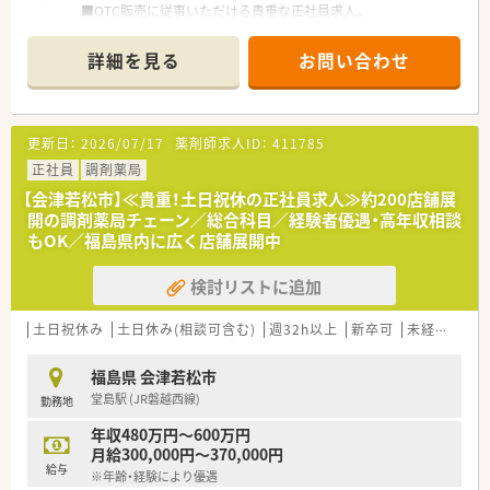
■OTC販売に従事いただける貴重な正社員求人。
■OTC経験者歓迎です。
■OTC未経験の方もお気軽にお問合せください。
詳細を見る
お問い合わせ
◎企業の特徴◎
■業界上位で全国展開の安定企業！
■薬剤師と他の職種で業務を割振り、薬剤師の負荷を軽減してい
更新日：
2026/07/17
薬剤師求人ID：
411785
ます。
薬剤師はレジ業務を軽減、ＯＴＣのカウンセリング販売に集中す
正社員
調剤薬局
ることで専門性を十分に発揮できます。
【会津若松市】≪貴重！土日祝休の正社員求人≫約200店舗展
■経験不問の求人！未経験・異業種からチャレンジしたい方に
開の調剤薬局チェーン／総合科目／経験者優遇・高年収相談
も。
もOK／福島県内に広く店舗展開中
未経験者の採用実績も多数あり、今後も積極採用します。
■月に1回の集合教育で学んだ知識を、現場教育で実践しながら
検討リストに追加
知識化するため初めての方も安心です！
■正社員（転勤の可否によりエリア限定社員もあり）・パート・契
約社員等、ご就業形態もご自身のライフスタイルに合わせて選ん
土日祝休み
土日休み(相談可含む)
週32h以上
新卒可
未経験可
でいただけます♪
■育休休業を3歳まで延長できる制度、時短勤務は子供が中学1
福島県 会津若松市
年生になるまで、復職フォロー制度など育児支援が充実していま
堂島駅 (JR磐越西線)
勤務地
す。
■医薬品・化粧品・日用雑貨などを社員価格で購入できる「社員購
年収480万円～600万円
買割引制度」や「奨学金返済サポート制度」、「定期 健康診断・人
月給300,000円～370,000円
間ドッグ・がん検診補助制度」など各種福利制度も充実。
給与
※年齢・経験により優遇