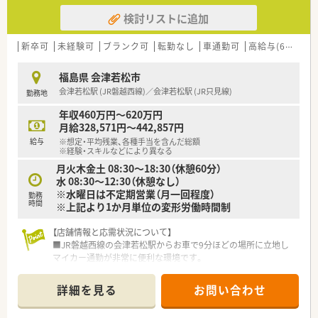
検討リストに追加
新卒可
未経験可
ブランク可
転勤なし
車通勤可
高給与(600万円以上)
福島県 会津若松市
会津若松駅 (JR磐越西線)／会津若松駅 (JR只見線)
勤務地
年収460万円～620万円
月給328,571円～442,857円
給与
※想定・平均残業、各種手当を含んだ総額
※経験・スキルなどにより異なる
月火木金土 08:30～18:30（休憩60分）
水 08:30～12:30（休憩なし）
※水曜日は不定期営業（月一回程度）
勤務
時間
※上記より1か月単位の変形労働時間制
【店舗情報と応需状況について】
■JR磐越西線の会津若松駅からお車で9分ほどの場所に立地し
マイカー通勤が非常に便利な環境です。
■主な応需科目は内科と小児科で月間1,500枚ほどの処方箋を受
け付けており在宅業務も行います。
詳細を見る
お問い合わせ
■薬剤師は常勤3名とパート1名が在籍し事務員4〜5名とともに
常時2〜3名体制で業務を行います。