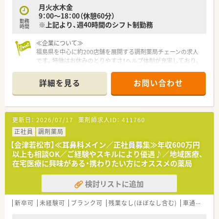
月火水木金
9：00～18：00（休憩60分）
勤務
※上記より、週40時間のシフト制勤務
時間
≪企業について≫
福島県を中心に約200店舗を展開する調剤薬局チェーンの求人
です。特徴はお休みのとりやすさ！ヘルプ体制が充実しており、
希望休を気兼ねなく取り合える雰囲気が魅力の薬局です。
詳細を見る
お問い合わせ
≪薬局について≫
■1日の処方せんは70枚前後の店舗で常時3名体制を基本に薬剤
師複数名勤務の店舗になります。
■総合病院門前の店舗で総合科目を応需しています。幅広い科
更新日：
2026/07/17
薬剤師求人ID：
411760
目学べる環境で勤務可能です。また、在宅の取り組みも進めてお
り地域医療にしっかり関わっていけるのも魅力です。
正社員
調剤薬局
【会津若松市】≪耳鼻科メイン／正社員募集≫年収600万円
≪注目！お仕事内容≫
以上も相談OK／ご経験やスキルにより優遇♪／地域医療、
■調剤・監査・服薬指導の基本業務を中心に、もちろん、在宅など
在宅医療に興味がある・携わりたい方にオススメの薬局
も学べます。エリアで在宅専門チームも立ち上げしており、連携
して店舗負担も軽減しながら企業として対応を進めています。
検討リストに追加
■全体研修、中途社員研修、Eラーニングなど研修制度も充実し
ており、その他福利厚生も充実しています。ブランクのある方・
調剤薬局未経験の方も安心して学べる体制が整っています。
新卒可
未経験可
ブランク可
残業なし(ほぼなし含む)
車通勤可
■幅広い経験を積みたい・一から調剤を学びたい・ブランクのあ