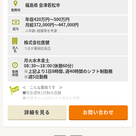
福島県 会津若松市
勤務地
年収420万円～500万円
月給372,000円～447,000円
給与
※年齢・経験等を考慮
株式会社医健
法人
つるが薬局松長店
名
月火水木金土
08：30～18：00（休憩60分）
※上記より1日8時間、週40時間のシフト制勤務
勤務
時間
※週5日勤務
≪ こんな薬局です ≫
■完全週休2日制の店舗
■年間求人120日以上と休みも充実
■薬剤師常時2名体制
■内科・小児科メインに応需
詳細を見る
お問い合わせ
■在宅にも積極的
■広くきれいな店内外が魅力の薬局♪
■地域では珍しいドライブスルー調剤に対応した作りの店舗で
す！