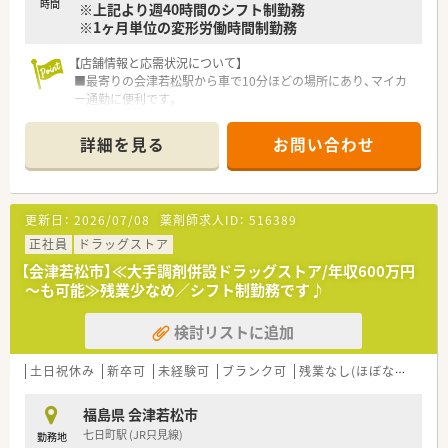
時間
※上記より週40時間のシフト制勤務
です。
※1ヶ月単位の変形労働時間制勤務
がん診療連携拠点病院等との密な連携を行いつつ、より高度な薬
学管理や、
高い専門性が求められる特殊な調剤に対応できる専門医療機関
【店舗情報と応需状況について】
連携薬局も取得しています。
■最寄りの会津若松駅から車で10分ほどの場所にあり、マイカ
本社から業界動向などの情報が常に発信されており、患者様や医
ー通勤に便利です。
療機関と信頼関係を築きやすい体制があるのも認定薬局が増え
■総合病院の門前に位置し、多様な診療科の処方箋を1日平均60
ている理由の1つです。
枚応需します。
詳細を見る
お問い合わせ
■現在は薬剤師4名と事務スタッフ3名が在籍しており、連携し
★安心して働ける環境と福利厚生制度
て業務を進めます。
年間休日が「126日相当時間」と業界トップクラスのさくら薬局
では産休・育休の希望取得率も100％！長く働き続けるための環
【募集背景と求める人物像について】
更新日：
2026/07/08
薬剤師求人ID：
516389
境づくりを考え、ライフステージに応じた福利厚生をご用意して
■地域医療への貢献とサービス拡充のため、新たにチームの一員
います。
となる薬剤師を募集します。
正社員
ドラッグストア
また、患者さまへの想いをカタチにする「リトルチャレンジ制
■総合科目を応需するため、幅広い知識を身につけスキルアップ
【会津若松市】≪大手調剤併設ドラッグストア/年収600万円
度」では「現場主義」を念頭に、
したい方を歓迎します。
～も可能≫残業少なめ／シフト制勤務です♪
地域・店舗ごとに異なる患者さまのニーズやスタッフの思いを実
■調剤未経験の方でも人柄を重視しており、前向きに学ぶ意欲が
現する取り組みも行っています。
あればご応募可能です。
検討リストに追加
入社後もひとりひとりの薬剤師像に近しい多彩なキャリアステ
ップをご用意しております。
【法人特徴について】
こうした働きやすい環境づくりに力を入れている『さくら薬局グ
■東日本を中心に約200店舗の調剤薬局と、介護事業を展開し地
土日祝休み
新卒可
未経験可
ブランク可
残業なし(ほぼなし含む)
ループ』でご活躍されてみませんか？
域医療を支えています。
■現場の意見を尊重するボトムアップの社風で、自身のアイデア
福島県 会津若松市
を形にしやすい環境です。
七日町駅 (JR只見線)
勤務地
■『よろこばれて、よろこぶ』という理念を掲げ、患者様に寄り添