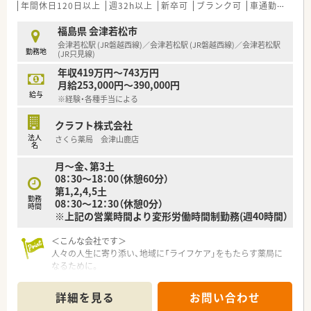
■ドクターとの信頼関係のもと、安心して調剤や疑義照会に取り
年間休日120日以上
週32h以上
新卒可
ブランク可
車通勤可
高給
組むことができます。まだお若いドクターのため息が長い経営
基盤があります。
福島県 会津若松市
■スタッフ全員が協力して一つの課題を成し遂げる風土があり、
会津若松駅 (JR磐越西線)／会津若松駅 (JR磐越西線)／会津若松駅
勤務地
仲間と連携しながら仕事を進める喜びを実感できます。
(JR只見線)
■地域医療と一言で言ってもそのアプローチ方法は様々です。本
年収419万円～743万円
来のあるべき医療に関して考え、実践できる風土があります。
月給253,000円～390,000円
給与
※経験・各種手当による
【法人特徴について】
■福島県内の会津エリアを中心に店舗展開しており、地域に深く
クラフト株式会社
根ざした医療サービスを提供する密着型企業です。
法人
さくら薬局 会津山鹿店
■代表は40代前半と若く、現場スタッフとの意見交換もスムー
名
ズに行うことができる風通しの良い組織風土が魅力です。
月～金、第3土
■学ぶ意欲を全面的にバックアップする社風があり、薬剤師会へ
08：30～18：00（休憩60分）
の加入費用補助や勉強会の開催などを積極的に行っています。
第1,2,4,5土
勤務
08：30～12：30（休憩0分）
時間
※上記の営業時間より変形労働時間制勤務(週40時間）
＜こんな会社です＞
人々の人生に寄り添い、地域に「ライフケア」をもたらす薬局に
なるために。
さくら薬局グループでは様々な取り組みとともに、患者さまひと
りひとりの人生に寄り添い、質の高い医療サービスを届ける薬剤
詳細を見る
お問い合わせ
師を求め育てています。