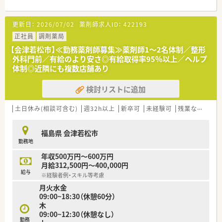
行われます。
その後フォロー研修やスキルアップ勉強会もございます。
更新日：
2026/07/02
薬剤師求人ID：
422193
※中途入社の方は、OJT研修として店舗の先輩社員から教えてい
ただきながら、業務を覚えていただきます！
正社員
調剤薬局
社外研修として、ファーマシーセミナーや日本薬剤師会主催の研
【会津若松市】≪勤務薬剤師募集≫薬剤師1～2名体制／整形
修会・学術大会にご希望がある方はご参加いただけます。
外科門前／有給のより安さ◎有給取得率95％以上／ヘルプ
体制◎近隣にも複数店舗あり
【長く働ける環境】
有給休暇の取得や育児休暇など、従業員の皆さんが長く働ける環
検討リストに追加
境を整えております。シフトは本社が作成しており、店舗全体の
バランスを見て、無理のない人数体制で勤務できるよう調整して
おります。
土日休み(相談可含む)
週32h以上
新卒可
未経験可
残業なし(ほぼなし含む)
お互い様の風土が根付けており、有給休暇の取得率が95％以上
と高水準です。
福島県 会津若松市
また、育児休暇取得率は90％以上でお仕事をプライベートの両
勤務地
立が図れる環境です。
年収500万円～600万円
＼＼＼企業について／／／
月給312,500円～400,000円
福島県郡山市に本社をおき、福島県を中心とし多数店舗展開して
給与
※経験者例・スキル等考慮
いる薬局です。
月火水金
地域に根ざした店舗展開をベースに、地域医療に開かれた薬局作
09:00~18:30（休憩60分）
りを目指しています。
木
同じエリアに複数店舗があることが多く、通勤範囲内でさまざま
09:00~12:30（休憩なし）
な経験を積んでいただけます。
勤務