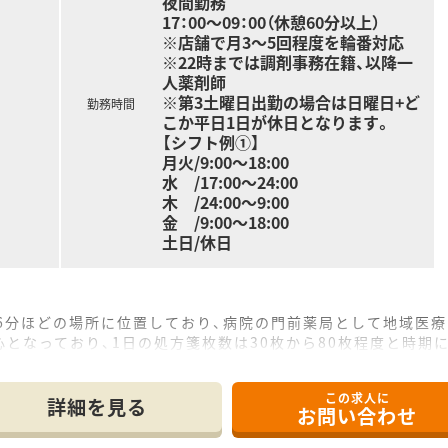
夜間勤務
17：00～09：00（休憩60分以上）
※店舗で月3～5回程度を輪番対応
※22時までは調剤事務在籍、以降一
人薬剤師
※第3土曜日出勤の場合は日曜日+ど
勤務時間
こか平日1日が休日となります。
【シフト例①】
月火/9:00～18:00
水 /17:00～24:00
木 /24:00～9:00
金 /9:00～18:00
土日/休日
6分ほどの場所に位置しており、病院の門前薬局として地域医
となっており、1日の処方箋枚数は30枚から80枚程度と時期
の体制で運営されており、医療事務は常勤3名が在籍して円滑
この求人に
て】
詳細を見る
お問い合わせ
の負担が集中しているため、体制強化と負担軽減を目指して正社
に採用したいと考えており、月3～5回程度の夜勤が発生します