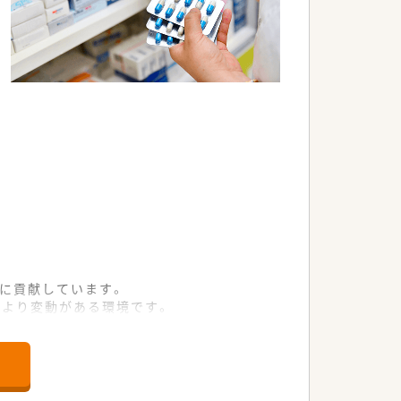
療に貢献しています。
により変動がある環境です。
な店舗運営を支えています。
員を急募することとなりました。
。お休みのメリハリがつけやすい環境で