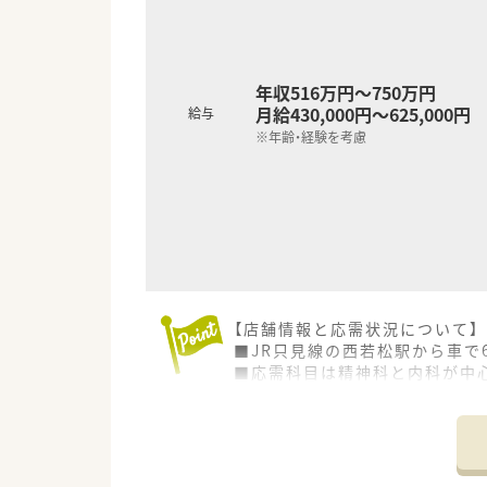
年収516万円～750万円
月給430,000円～625,000円
給与
※年齢・経験を考慮
【店舗情報と応需状況について】
■JR只見線の西若松駅から車で
■応需科目は精神科と内科が中心
■薬剤師は常勤1名とパート2名
【募集背景と求める人物像につい
■現在は管理薬剤師1名に夜勤
■夜勤対応が可能な方を優先的