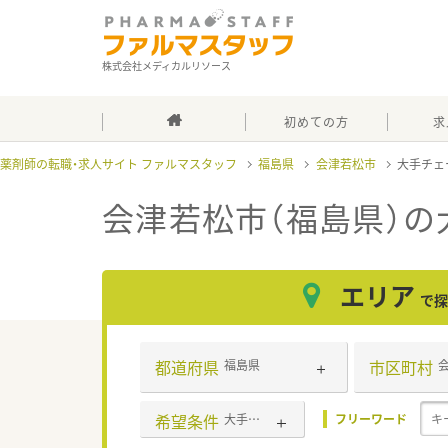
株式会社メディカルリソース
初めての方
求
薬剤師の転職・求人サイト ファルマスタッフ
福島県
会津若松市
大手チェ
会津若松市（福島県）
エリア
で探
都道府県
市区町村
福島県
希望条件
大手チェーン以外
フリーワード