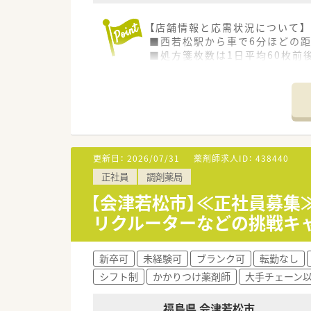
【店舗情報と応需状況について】
■西若松駅から車で6分ほどの
■処方箋枚数は1日平均60枚前
■内科や精神科の処方箋をメイ
す。
【職場環境と雰囲気】
■30代後半の管理薬剤師を中
環境です。
■広々とした清潔感のある店舗
更新日：
2026/07/31
薬剤師求人ID：
438440
ています。
正社員
調剤薬局
■事務スタッフも常勤で3名在
【会津若松市】≪正社員募集
【求人について】
リクルーターなどの挑戦キ
■曜日・お時間相談OK！土日祝
■時給2,000円～2,500円
■総合病院門前（内科・精神科多
新卒可
未経験可
ブランク可
転勤なし
シフト制
かかりつけ薬剤師
大手チェーン
福島県 会津若松市