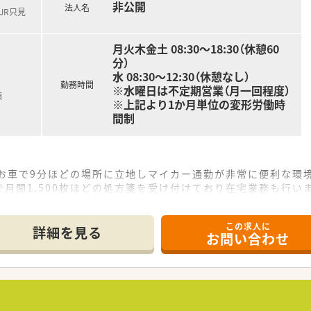
非公開
法人名
JR只見
月火木金土 08:30～18:30（休憩60
分）
水 08:30～12:30（休憩なし）
勤務時間
※水曜日は不定期営業（月一回程度）
額
※上記より1か月単位の変形労働時
間制
らお車で9分ほどの場所に立地しマイカー通勤が非常に便利な環
月間1,500枚ほどの処方箋を受け付けており在宅業務も行い
が在籍し事務員4〜5名とともに常時2〜3名体制で業務を行い
この求人に
詳細を見る
お問い合わせ
をマスターし質の高い対人業務をこなせる薬剤師へと着実に成
やエリアマネージャー、各種専門スペシャリストとしての道を目
ントへの登壇や新卒採用の企画運営に携わるなど多彩な活躍が