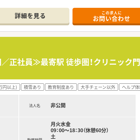
この求人に
詳細を見る
お問い合わせ
ディングスのグループです。
が図られ、薬剤師の方々が働きやすい環境を整備しています。
。
万円／正社員≫最寄駅 徒歩圏！クリニック
万円以上)
積雪あり
教育制度あり
大手チェーン以外
ヘルプ体
非公開
法人名
月火水金
09：00～18：30（休憩60分）
土