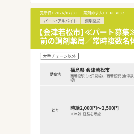
す。
■若手の方であれば調剤未経験
更新日：
2026/07/31
薬剤師求人ID：
603032
パート・アルバイト
調剤薬局
【法人特徴について】
■地域に密着した運営を続けて
【会津若松市】≪パート募集
■社員の生活を第一に考えた福
前の調剤薬局／常時複数名
■お人柄重視の採用のため、社
【求人特徴について】
大手チェーン以外
■夜勤時は22時まで事務スタ
■周辺には商業施設もあり、勤
福島県 会津若松市
■離職率が低く安定して長く働
勤務地
です。
西若松駅 (JR只見線)／西若松駅 (会津
線)
時給2,000円～2,500円
給与
※年齢・経験を考慮