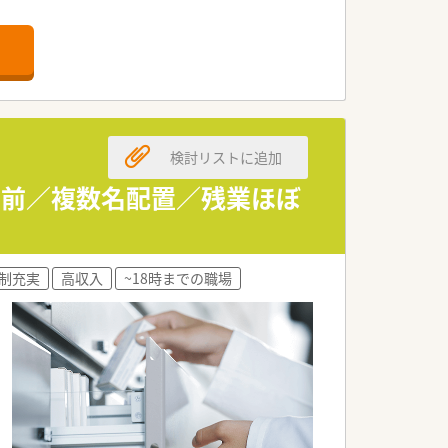
一人あたりの業務量の適正化に努めてお
検討リストに追加
門前／複数名配置／残業ほぼ
制充実
高収入
~18時までの職場