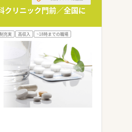
境です。
できます。
児科クリニック門前／全国に
。
業です。
制充実
高収入
~18時までの職場
ています。
実施しています。