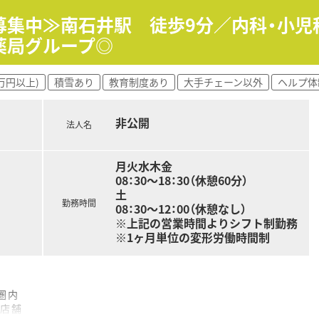
発的な意思を尊重し店舗運営や採用活動などで個性を活かせる環
るため現場業務の効率化を図り新しい業務へ時間を割くことが
募集中≫南石井駅 徒歩9分／内科・小
伸びと活躍しており自分の頑張りがしっかり評価へ結びつきます
薬局グループ◎
し従来の薬局の枠にとらわれない新しい価値の創造を目指す企
万円以上)
積雪あり
教育制度あり
大手チェーン以外
ヘルプ体
近く風通しの良い組織構造で若手のアイデアを柔軟に取り入れ
ープと業務提携を結び相互に刺激を与え合える出向研修なども
非公開
法人名
月火水木金
08：30～18：30（休憩60分）
土
勤務時間
08：30～12：00（休憩なし）
※上記の営業時間よりシフト制勤務
※1ヶ月単位の変形労働時間制
圏内
の店舗