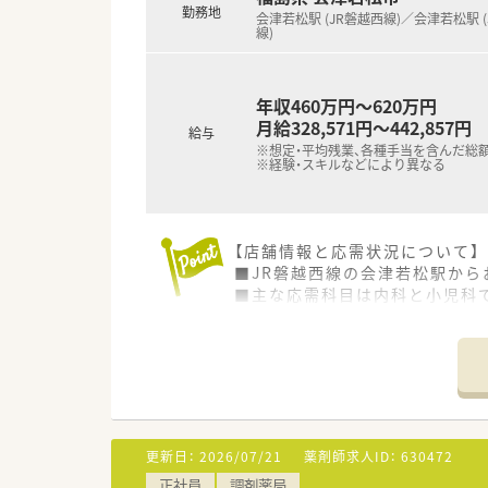
勤務地
会津若松駅 (JR磐越西線)／会津若松駅 (
線)
年収460万円～620万円
月給328,571円～442,857円
給与
※想定・平均残業、各種手当を含んだ総
※経験・スキルなどにより異なる
【店舗情報と応需状況について】
■JR磐越西線の会津若松駅か
■主な応需科目は内科と小児科で
■薬剤師は常勤3名とパート1名
【想定されるキャリアイメージ】
■小児科や内科の調剤ノウハウ
■経験を積んだ後は管理薬剤師
■リクルーターとして採用イベ
更新日：
2026/07/21
薬剤師求人ID：
630472
【やりがい/おすすめポイント】
正社員
調剤薬局