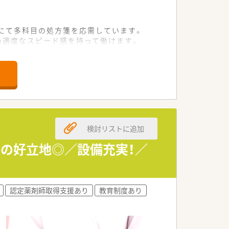
にて多科目の処方箋を応需しています。
ため適度なスピード感を持って働けます。
病院門前ならではの幅広い経験を積めま
あればすぐに相談できるアットホームな
ことができる快適な作業空間が確保され
検討リストに追加
ぐの好立地◎／設備充実！／
い。
認定薬剤師取得支援あり
教育制度あり