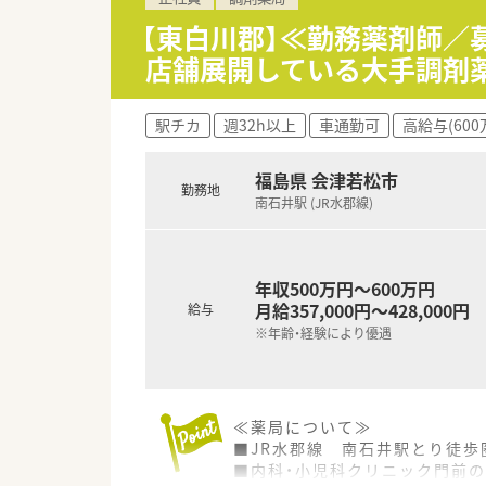
■個人の「やりたい」という自
■最新の調剤機器を完備してい
【東白川郡】≪勤務薬剤師／
■20代から30代の若手が伸び
店舗展開している大手調剤
【法人特徴について】
■会津若松エリアを中心に展開
駅チカ
週32h以上
車通勤可
高給与(600
■経営陣と社員の距離が非常に
■他県にある他法人の調剤グル
福島県 会津若松市
勤務地
南石井駅 (JR水郡線)
年収500万円～600万円
月給357,000円～428,000円
給与
※年齢・経験により優遇
≪薬局について≫
■JR水郡線 南石井駅とり徒歩
■内科・小児科クリニック門前