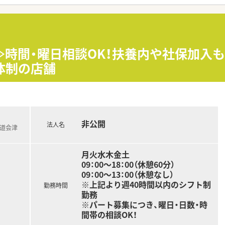
からの挑戦も歓迎しており、新しい環境で一からスキルを積み
いる法人であり、大手チェーンにはない柔軟な体制と風通しの良
≫時間・曜日相談OK！扶養内や社保加入
利厚生を整えており、駐車場料金の会社負担や社宅の相談にも柔
体制の店舗
員の方みなさんコミュニケーション取りやすく、風通しの良い社
ッフが在籍しているため、一人きりで全ての業務を抱え込む不安
務前後のお買い物や生活に困らない利便性の高いエリアに店舗が
ける環境が整っており、育休や産休の取得実績もあるためライ
非公開
法人名
鉄道会津
月火水木金土
09：00～18：00（休憩60分）
09：00～13：00（休憩なし）
※上記より週40時間以内のシフト制
勤務時間
勤務
※パート募集につき、曜日・日数・時
間帯の相談OK！