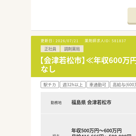
■勤務薬剤師募集◎
■平日は18:00までの営業♪
■年収500万円～600万円優遇
≪企業について≫
東証プライム上場企業・ホール
大手ならではの福利厚生の充実
更新日：
2026/07/21
薬剤師求人ID：
581837
り、無理なノルマはございません
正社員
調剤薬局
【会津若松市】≪年収600
なし
駅チカ
週32h以上
車通勤可
高給与(600
福島県 会津若松市
勤務地
年収500万円～600万円