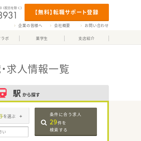
00
（祝日を除く）
【無料】転職サポート登録
企業の皆様へ
会社概要
お問い合わせ
マラボ
薬学生
支店紹介
・求人情報一覧
駅
から探す
条件に合う求人
与
を選ぶ
29
件を
検索する