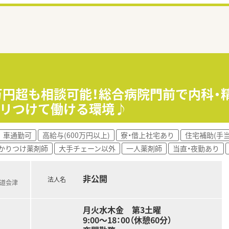
0万円超も相談可能！総合病院門前で内科・
ハリつけて働ける環境♪
車通勤可
高給与(600万円以上)
寮・借上社宅あり
住宅補助(手当
かりつけ薬剤師
大手チェーン以外
一人薬剤師
当直・夜勤あり
非公開
法人名
鉄道会津
月火水木金 第3土曜
9:00～18：00（休憩60分）