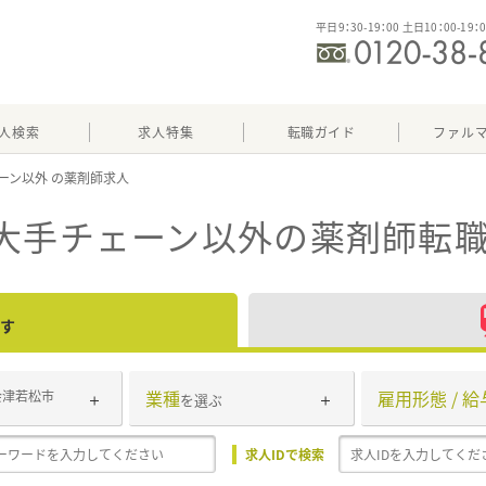
平日9：30-19：00 土日10：00-19：
人検索
求人特集
転職ガイド
ファル
ーン以外
の大手チェーン以外
の薬剤師転職
す
業種
雇用形態 / 給
会津若松市
を選ぶ
求人IDで検索