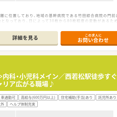
距離に位置しており、地域の基幹病院である竹田綜合病院の門前
後となっており、日によって30枚から80枚程度の変動がある
ンに取り扱っているため、特定科目の深い知識だけでなく総合
この求人に
詳細を見る
お問い合わせ
心とした活気ある職場で、スタッフ同士の仲が良く困ったことが
設計となっており、ゆとりを持って調剤や服薬指導に取り組む
籍しており、安心して業務に取り組める環境を整えております。
≫内科・小児科メイン／西若松駅徒歩す
ャリア広がる職場♪
休み、AMのみ扶養内、週休3日など、希望の働き方をご相談くださ
、前職給与など考慮しご相談いたします。
め）でスキルを活かして働ける環境です。
車通勤可
高給与(600万円以上)
住宅補助(手当)あり
託児所あり
以外
ヘルプ体制充実