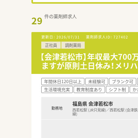
件の薬剤師求人
29
更新日：
2026/07/31
薬剤師求人ID：
727402
正社員
調剤薬局
【会津若松市】年収最大70
ますが原則土日休み！メリ
年間休日120日以上
未経験可
ブランク可
生活環境充実
教育制度あり
シフト制
か
福島県 会津若松市
勤務地
西若松駅 (JR只見線)／西若松駅 (会津
線)