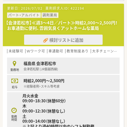
更新日：
2026/07/02
薬剤師求人ID：
422194
パート・アルバイト
調剤薬局
【会津若松市】≪週3～4日／パート≫時給2,000～2,500円！
お車通勤に便利、雰囲気良くアットホームな薬局
検討リストに追加
未経験可
Ｗワーク可
車通勤可
教育制度あり
大手チェーン以外
福島県 会津若松市
会津若松駅 (JR磐越西線)
勤務地
時給2,000円～2,500円
※経験者例・スキル等考慮
給与
月火水金
09:00~18:30（休憩60分）
木
09:00~12:30（休憩なし）
土
勤務
時間
09:00~14:00（休憩なし）
※上記より週40時間以内のシフト制勤務