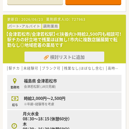
在宅訪問業務についても段階的に携わっていただきます。
【こんな取り組みをしています】
更新日：
2026/06/23
薬剤師求人ID：
727963
■かかりつけ加算の獲得に対する会社からの個人ノルマや目標
設定は一切なく、真に患者様に寄り添う医療を追求します。
パート・アルバイト
調剤薬局
■ストレスを溜め込まない健康的な働き方を支援するため、無料
【会津若松市/会津若松駅】≪扶養内≫時給2,500円も相談可！
で利用できる外部のオンラインカウンセリングなどの福利厚生
駅チカの好立地で残業ほぼ無し！市内に複数店舗展開で転
を導入しています。
勤なし◎地域密着の薬局です
■店舗の建て替えプロジェクトを進めており、図書館を併設する
など新しい薬局の価値や地域交流の形にチャレンジし続けてい
検討リストに追加
ます。
【やりがい/おすすめポイント】
駅チカ
未経験可
ブランク可
残業なし(ほぼなし含む)
高時給(2,500円以上)
■年1回10月に行われる社長面接の場で日頃の成果を直接交渉
できるため、頑張りが給与へ直結するやりがいがあります。
福島県 会津若松市
■独自の企業主導型保育所を利用できる権利があり、小さなお子
会津若松駅 (JR只見線)
勤務地
様がいる方も安心して預けて正社員勤務が可能です。
■副業や異業種でのWワークが認められているため、薬剤師とし
時給2,000円～2,500円
ての枠に捉われない多様な働き方を実践できます。
※年齢・経験等を考慮
給与
【法人特徴について】
月火水金
■会津若松エリアを中心に地域密着の調剤薬局を複数展開して
08：30～18：15（休憩60分）
おり、親切で高品質な医療サービスを目指す企業です。
木
■時代に即した柔軟な価値観を大切にする30代の若い経営者が
08：30～16：30（休憩60分）