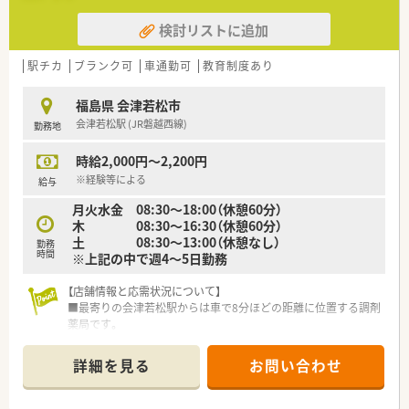
検討リストに追加
【こんな方にオススメ】
■今後ますます重要となるセルフメディケーションの分野で専
門性を発揮したい方に最適です。
駅チカ
ブランク可
車通勤可
教育制度あり
■ライフステージが変化しても、安心して長く働き続けられる職
場環境を求める方におすすめです。
福島県 会津若松市
■販売ノルマに追われることなく、お客様本位のカウンセリング
会津若松駅 (JR磐越西線)
勤務地
を実践したい方にぴったりです。
時給2,000円～2,200円
※経験等による
給与
月火水金 08:30～18:00（休憩60分）
木 08:30～16:30（休憩60分）
土 08:30～13:00（休憩なし）
勤務
時間
※上記の中で週4～5日勤務
【店舗情報と応需状況について】
■最寄りの会津若松駅からは車で8分ほどの距離に位置する調剤
薬局です。
■主な応需科目は内科や呼吸器科、循環器科、消化器科胃腸科と
なっています。
詳細を見る
お問い合わせ
■常勤薬剤師2.5名、事務3名体制で、1日あたり約80枚の処方箋
を応需しています。