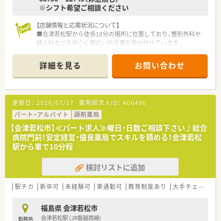
※シフト希望ご相談ください
【店舗情報と応需状況について】
■会津若松駅から徒歩10分の場所に位置しており、整形外科や
婦人科などを中心に幅広い処方箋を受け付けています。
■1日あたりの処方箋応需枚数は約30枚となっており、常勤とパ
ートの薬剤師が協力して丁寧な対応を行っています。
詳細を見る
お問い合わせ
■内科や循環器科の処方箋も応需しているため、地域の患者様に
寄り添いながら幅広い科目の知識を深められる環境です。
【法人特徴について】
更新日：
2026/07/17
薬剤師求人ID：
406490
■会津若松市などを中心に複数の店舗を展開しており、地域医療
に深く根差した運営をおこなっている地域密着型企業です。
パート・アルバイト
調剤薬局
■現場のスタッフとも意見交換がしやすい風通しの良い組織風
【会津若松市】≪パート求人≫曜日・日数ご相談下さい♪総合
土です。
病院門前！安定経営・優良薬局でスキルを積める！会津若松
■スタッフの学びたいという意欲を積極的に応援する社風があ
駅から車で10分程
り、薬剤師会への加入や社内勉強会なども実施しています。
検討リストに追加
【求人情報について】
■今回はパートでの募集となりますが、ご自身の頑張り次第でゆ
くゆくは正社員としての勤務を目指すことが可能です。
駅チカ
新卒可
未経験可
車通勤可
教育制度あり
大手チェーン以外
■ご経験やスキルを考慮した上で時給2000円から2500円のス
タートとなり、高水準の給与をご相談できる求人です。
福島県 会津若松市
■日祝日に加えて他1日がお休みのシフト体制となっており、無
会津若松駅 (JR磐越西線)
勤務地
理のないペースで健康的に働き続けることができます。