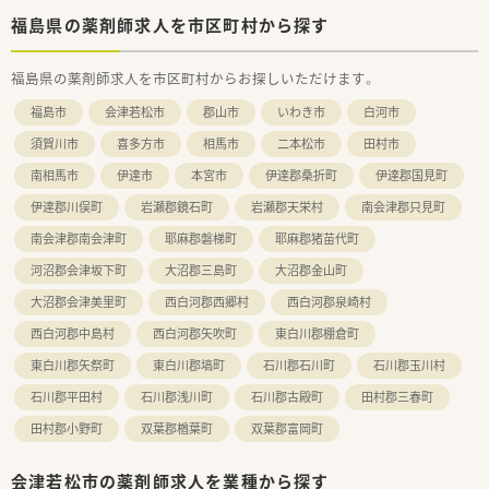
■ブランクからの復職を考えており、まずは少人数の落ち着いた
アットホームな環境でリスタートしたい方にオススメです。
福島県の薬剤師求人を市区町村から探す
■街中で勤務し、帰りにお買い物など済ませられる立地。子育て
世代の方にもおすすめの求人です。
福島県の薬剤師求人を市区町村からお探しいただけます。
【法人特徴について】
福島市
会津若松市
郡山市
いわき市
白河市
■医薬品卸の経験を持つ代表が経営しており、医薬品流通や店舗
運営に関する安定した基盤がある企業です。
須賀川市
喜多方市
相馬市
二本松市
田村市
■大手チェーンとは異なる和やかな雰囲気の個人薬局だからこ
南相馬市
伊達市
本宮市
伊達郡桑折町
伊達郡国見町
そ、現場の意見が通りやすく風通しが良い特徴があります。
■定着率が良く、ベテランの薬剤師が在籍。事務さんもフォロー
伊達郡川俣町
岩瀬郡鏡石町
岩瀬郡天栄村
南会津郡只見町
してくれる環境で、和やかな雰囲気の店舗です。
南会津郡南会津町
耶麻郡磐梯町
耶麻郡猪苗代町
河沼郡会津坂下町
大沼郡三島町
大沼郡金山町
大沼郡会津美里町
西白河郡西郷村
西白河郡泉崎村
西白河郡中島村
西白河郡矢吹町
東白川郡棚倉町
東白川郡矢祭町
東白川郡塙町
石川郡石川町
石川郡玉川村
石川郡平田村
石川郡浅川町
石川郡古殿町
田村郡三春町
田村郡小野町
双葉郡楢葉町
双葉郡富岡町
会津若松市の薬剤師求人を業種から探す