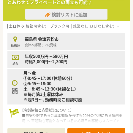
とあわせてプライベートとの両立も可能♪
検討リストに追加
土日休み(相談可含む)
ブランク可
残業なし(ほぼなし含む)
転勤な
福島県 会津若松市
会津本郷駅 (JR只見線)
勤務地
年収500万円～580万円
時給2,000円～2,300円
給与
月～金
①8:45～17:00（休憩60分）
②9:45～18:00
土 8:45～12:30（休憩なし）
勤務
時間
※毎月第3土曜は休み
※週3日～、勤務時間ご相談可能
【店舗情報と応需状況について】
■最寄り駅である会津本郷駅から徒歩20分の立地にある調剤薬
局で、車通勤も可能となっているため毎日の移動もスムーズで
す。
■近隣の医療機関から様々な種類の処方箋を受需しており、幅広