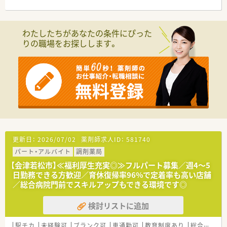
【法人特徴について】
■福島県を中心にクリニック門前展開を中心とした調剤薬局を
わたしたちがあなたの条件にぴった
県内17店舗運営しています。
りの職場をお探しします。
■ドクターの誘致や新店の開局にも積極的であり、今後も継続的
な発展を続けていく企業です。
■中途採用を主軸に幅広い年代の薬剤師が活躍しており、地域に
根差した経営を行っています。
【こんな方が活躍中】
■中途採用が主軸であり、幅広い年代の方がこれまでの経験を活
かして活躍しています。
■ 小児科・アレルギー科の専門性を深めたい、または新たにチャ
レンジしたい薬剤師が活躍できます。
■店舗間の応援体制が整っているため、お休みを取りながら働き
更新日：
2026/07/02
薬剤師求人ID：
581740
たい方が安心して活躍できます。
パート・アルバイト
調剤薬局
【会津若松市】≪福利厚生充実◎≫フルパート募集／週4～5
日勤務できる方歓迎／育休復帰率96%で定着率も高い店舗
／総合病院門前でスキルアップもできる環境です◎
検討リストに追加
駅チカ
未経験可
ブランク可
車通勤可
教育制度あり
総合科目