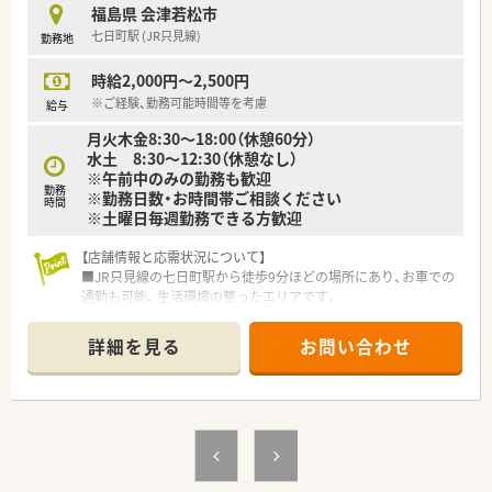
給与で、扶養内など柔軟な働き方をご相談できる求人です。
福島県 会津若松市
■時間や曜日の個別相談が可能で扶養内での勤務もできるため、
七日町駅 (JR只見線)
勤務地
無理のないペースで健康的に働き続けることができます。
時給2,000円～2,500円
※ご経験、勤務可能時間等を考慮
給与
月火木金8:30～18:00（休憩60分）
水土 8:30～12:30（休憩なし）
※午前中のみの勤務も歓迎
勤務
※勤務日数・お時間帯ご相談ください
時間
※土曜日毎週勤務できる方歓迎
【店舗情報と応需状況について】
■JR只見線の七日町駅から徒歩9分ほどの場所にあり、お車での
通勤も可能。生活環境の整ったエリアです。
■門前の内科・消化器科専門のクリニックから処方箋をメインに
応需。門前のドクターとも連携が取れており安心して働けます。
詳細を見る
お問い合わせ
■内科や消化器科、肛門外科などドクターの専門性が高い科目を
扱っており、1日あたりの応需枚数は平均40枚ほどとなっていま
す。
【こんな方にオススメ】
■土曜日の午前中に出勤が可能で、平日の勤務日数や時間帯につ
いては自分のライフスタイルに合わせたい方に最適です。