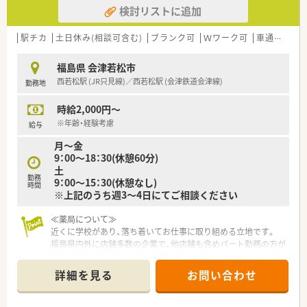
検討リストに追加
■薬局事業のほかに全31の介護施設も運営しており、在宅医療
や多職種連携といった先進的な地域包括ケアに注力していま
す。
駅チカ
土日休み(相談可含む)
ブランク可
Ｗワーク可
車通勤可
■「よろこばれて、よろこぶ」という理念のもと、患者さまの喜び
を自らの喜びと感じられる豊かな人間力の育成を目指していま
福島県 会津若松市
す。
西若松駅 (JR只見線)／西若松駅 (会津鉄道会津線)
勤務地
【こんな方にオススメ】
時給2,000円～
■ワークライフバランスを重視したい方にとって、希望休の取得
しやすさと残業の少なさは非常に大きなメリットとしてお勧め
※年齢・経験考慮
給与
です。
月～金
■総合病院の門前で幅広い科目の処方に触れることで、短期間の
9：00～18：30(休憩60分)
うちに薬剤師としての実践力を格段に高めたい方に最適な環境
土
です。
勤務
9：00～15：30(休憩なし)
■結婚や出産などのライフイベントを経ても、キャリアを断絶す
時間
※上記のうち週3～4日にてご相談ください
ることなく全国の店舗網を活かして長く働き続けたい方に適し
ます。
≪薬局について≫
近くに学校があり、落ち着いてお仕事に取り組める立地です。
福島県内外に店舗多数の企業で、他店舗も含めパート勤務の方が
多数。
受入れ体制も整った薬局です。
詳細を見る
お問い合わせ