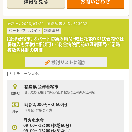
詳細を見る
お問い合わせ
い年代の患者様に対して親身な服薬指導を行なっております。
■調剤業務や服薬指導をスムーズに進められるよう、適切な人員
を配置して落ち着いて業務に取り組める体制を整えています。
更新日：
2026/07/31
薬剤師求人ID：
603032
【こんな方が活躍中】
■子育てや家事と仕事を両立しながら、18時終業の環境を活か
パート・アルバイト
調剤薬局
して効率良く勤務するママさん薬剤師の方が活躍されていま
【会津若松市】≪パート募集≫時間・曜日相談OK！扶養内や社
す。
保加入も柔軟に相談可！／総合病院門前の調剤薬局／常時
■これまでの調剤経験を活かし、年齢を重ねても即戦力として元
複数名体制の店舗
気に勤務を続けているベテラン薬剤師もいます。
■一度現場を離れたブランクのある方も安心してスタートして
検討リストに追加
いただけるようフォローいたします！実際にブランクがある方の
ご勤務実績もございます。
大手チェーン以外
【やりがい/おすすめポイント】
■地域密着の調剤薬局だからこそ、患者様一人ひとりとじっくり
福島県 会津若松市
向き合い、信頼関係を築けるやりがいがあります。
西若松駅 (JR只見線)／西若松駅 (会津鉄道会津線)
勤務地
■シフトの相談がしやすく休日もしっかり確保できるため、プラ
イベートとの両立もしやすい環境です♪
時給2,000円～2,500円
■大手企業のような過度な縛りがなく、現場の意見が尊重される
風通しの良い環境です♪
※年齢・経験を考慮
給与
月火水木金土
【法人特徴について】
09：00～18：00（休憩60分）
■地域に深く根ざした調剤薬局を運営しており、患者様一人ひと
09：00～13：00（休憩なし）
りに寄り添った医療サービスの提供を目指しております。