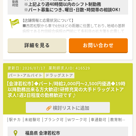
勤務
※上記より週40時間以内のシフト制勤務
■大手チェーンにはない柔軟性と温かみのある風土を備えてお
時間
※パート募集につき、曜日・日数・時間帯の相談OK！
り、スタッフ同士が意見を出し合いやすい環境となっています。
■地域の皆様の健康を支えるパートナーとして、安心で信頼され
【店舗情報と応需状況について】
る薬局作りを第一に考えて事業を展開しております。
■西若松駅から車で6分ほどの距離に位置しており、地域の基幹
病院である竹田綜合病院の門前にて多科目の処方箋を応需して
います。
■処方箋枚数は1日平均60枚前後となっており、日によって30枚
詳細を見る
お問い合わせ
から80枚程度の変動があるため適度なスピード感を持って働け
ます。
■内科や精神科の処方箋をメインに取り扱っているため、特定科
目の深い知識だけでなく総合病院門前ならではの幅広い経験を
更新日：
2026/07/17
薬剤師求人ID：
416529
積めます。
パート・アルバイト
ドラッグストア
【職場環境と雰囲気】
【会津若松市】◆パート/時給2,000円～2,500円優遇◆19時
■30代後半の管理薬剤師を中心とした活気ある職場で、スタッ
以降勤務出来る方大歓迎！研修充実の大手ドラッグストア
フ同士の仲が良く困ったことがあればすぐに相談できるアット
求人！週2日程度の勤務歓迎です♪
ホームな環境です。
■広々とした清潔感のある店舗設計となっており、ゆとりを持っ
検討リストに追加
て調剤や服薬指導に取り組むことができる快適な作業空間が確
保されています。
■事務スタッフも常勤で3名在籍しており、安心して業務に取り
駅チカ
未経験可
ブランク可
Ｗワーク可
車通勤可
教育制度あり
組める環境を整えております。
福島県 会津若松市
【求人について】