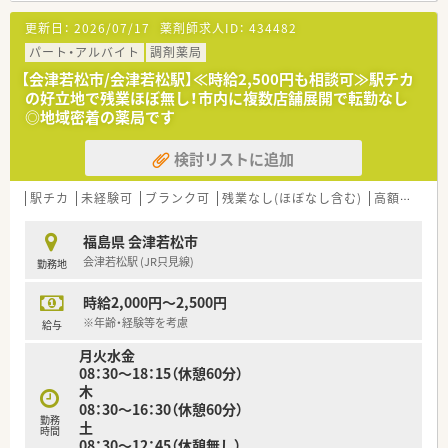
【法人特徴について】
更新日：
2026/07/17
薬剤師求人ID：
434482
■全国に350店舗もの調剤薬局を多角的に展開する東証プライ
ム上場企業です。
パート・アルバイト
調剤薬局
■業界内で先駆けてM&Aを推進し、今後も継続的な成長が見込
【会津若松市/会津若松駅】≪時給2,500円も相談可≫駅チカ
まれています。
の好立地で残業ほぼ無し！市内に複数店舗展開で転勤なし
■大学病院門前やドラッグストア併設店など、多様な形態の店舗
◎地域密着の薬局です
を運営しています。
検討リストに追加
【こんな方が活躍中】
■患者様とのコミュニケーションを大切にし、信頼関係を築ける
方が活躍しています。
駅チカ
未経験可
ブランク可
残業なし(ほぼなし含む)
高額派遣(4,000円以上)
■子育てと両立しながらキャリアを継続している方が多数在籍
しています。
福島県 会津若松市
■専門知識の習得に意欲的で、常にスキルアップを目指している
会津若松駅 (JR只見線)
勤務地
方が評価されています。
時給2,000円～2,500円
※年齢・経験等を考慮
給与
月火水金
08：30～18：15（休憩60分）
木
08：30～16：30（休憩60分）
勤務
土
時間
08：30～12：45（休憩無し）