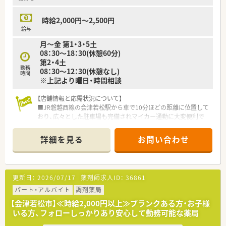
時給2,000円～2,500円
給与
月～金 第1・3・5土
08：30～18：30(休憩60分)
第2・4土
勤務
08：30～12：30(休憩なし)
時間
※上記より曜日・時間相談
【店舗情報と応需状況について】
■JR磐越西線の会津若松駅から車で10分ほどの距離に位置して
おり、広々とした駐車場も完備されマイカー通勤に大変便利で
す。
■竹田総合病院の門前に構えており、1日に約100枚の処方箋を
詳細を見る
お問い合わせ
総合科目として多岐にわたる診療科から幅広く応需しておりま
す。
■現場は薬剤師4名と事務スタッフ3名の体制で運営されてお
り、一人ひとりが互いに協力し合いながら日々の業務に励んでい
更新日：
2026/07/17
薬剤師求人ID：
36861
ます。
パート・アルバイト
調剤薬局
【法人特徴について】
【会津若松市】≪時給2,000円以上≫ブランクある方・お子様
■東日本を中心に約200店舗の調剤薬局を展開しており、医療の
いる方、フォローしっかりあり安心して勤務可能な薬局
需要がある地域へ積極的に出店を続ける安定成長企業でござい
ます。