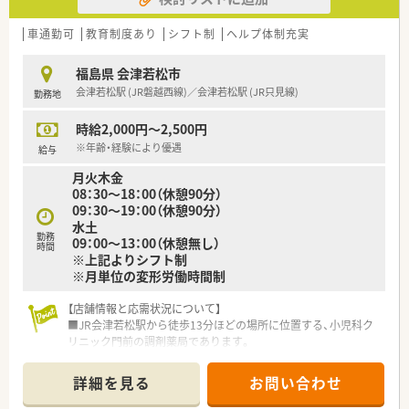
車通勤可
教育制度あり
シフト制
ヘルプ体制充実
福島県 会津若松市
会津若松駅 (JR磐越西線)／会津若松駅 (JR只見線)
勤務地
時給2,000円～2,500円
※年齢・経験により優遇
給与
月火木金
08：30～18：00（休憩90分）
09：30～19：00（休憩90分）
水土
勤務
09：00～13：00（休憩無し）
時間
※上記よりシフト制
※月単位の変形労働時間制
【店舗情報と応需状況について】
■JR会津若松駅から徒歩13分ほどの場所に位置する、小児科ク
リニック門前の調剤薬局であります。
■応需科目は小児科とアレルギー科が中心であり、1日あたり約
70枚の処方箋を応需しています。
詳細を見る
お問い合わせ
■薬剤師は常勤2名とパート1名、事務員4名体制と人員が充実し
ており、増員募集を行っています。