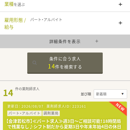
業種
を選ぶ
雇用形態 /
パート・アルバイト
給与
詳細条件を表示
条件に合う求人
14
件を
検索する
14
件の薬剤師求人
並び順
更新日：
2026/08/07
薬剤師求人ID：
223161
パート・アルバイト
調剤薬局
【会津若松市】≪パート求人≫週3日～ご相談可能！18時閉局
で残業なし♪シフト制だから夏期3日や年末年始4日の休日