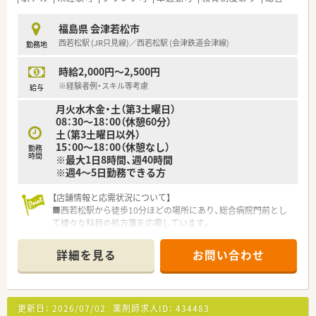
福島県 会津若松市
西若松駅 (JR只見線)／西若松駅 (会津鉄道会津線)
勤務地
時給2,000円～2,500円
※経験者例・スキル等考慮
給与
月火水木金・土（第3土曜日）
08：30～18：00（休憩60分）
土（第3土曜日以外）
15：00～18：00（休憩なし）
勤務
時間
※最大1日8時間、週40時間
※週4～5日勤務できる方
【店舗情報と応需状況について】
■西若松駅から徒歩10分ほどの場所にあり、総合病院門前とし
て様々な科目の処方箋を応需しています。
■外来処方箋は1日あたり約50枚で、さらに施設や個人宅への在
宅業務にも力を入れている薬局です。
詳細を見る
お問い合わせ
■近隣の3店舗間でスムーズにシフトを調整し合える環境のた
め、休暇も非常に取得しやすい体制です。
【法人特徴について】
更新日：
2026/07/02
薬剤師求人ID：
434483
■全国に350店舗以上の多彩な薬局を展開しており、東証スタン