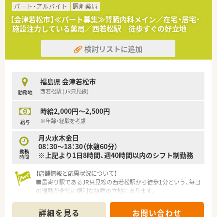
ダード市場に上場している大手企業です。
パート・アルバイト
調剤薬局
■大手企業ならではの充実した教育制度が整っており、入社後も
【会津若松市】≪パート募集≫腎臓内科メイン／在宅・居宅・
着実にスキルアップできる環境です。
施設注力している薬局／西若松駅 徒歩すぐの好立地
■調剤業界でいち早くM&Aをスタートさせた実績があり、今後
も継続的な成長が見込める安定企業です。
検討リストに追加
【こんな方にオススメ】
■安定した上場企業の福利厚生をフルに活用し、腰を据えて長期
的なキャリアを築いたい方に最適です。
福島県 会津若松市
■幅広い科目の処方箋を応需する門前薬局で、薬剤師として偏り
西若松駅 (JR只見線)
勤務地
のない知識を習得したい方におすすめです。
■在宅医療や健康サポートの分野に興味があり、専門性を高めつ
つ地域に密着して働きたい方に適しています。
時給2,000円～2,500円
※年齢・経験を考慮
給与
月火水木金日
08：30～18：30（休憩60分）
勤務
※上記より1日8時間、週40時間以内のシフト制勤務
時間
【店舗情報と応需状況について】
■最寄り駅であるJR只見線の西若松駅から徒歩1分という、毎日
の通勤が非常に便利な抜群の立地にあります。
■主に近隣のクリニックから処方箋を応需しており、腎臓内科
（透析）や泌尿器科の科目をメインに扱っています。
詳細を見る
お問い合わせ
■外来業務に加え、薬剤師の職能を発揮しやすい居宅や施設への