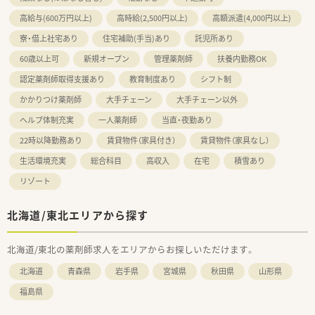
高給与(600万円以上)
高時給(2,500円以上)
高額派遣(4,000円以上)
寮・借上社宅あり
住宅補助(手当)あり
託児所あり
60歳以上可
新規オープン
管理薬剤師
扶養内勤務OK
認定薬剤師取得支援あり
教育制度あり
シフト制
かかりつけ薬剤師
大手チェーン
大手チェーン以外
ヘルプ体制充実
一人薬剤師
当直・夜勤あり
22時以降勤務あり
賃貸物件（家具付き）
賃貸物件（家具なし）
生活環境充実
総合科目
高収入
在宅
積雪あり
リゾート
北海道/東北エリアから探す
北海道/東北の薬剤師求人をエリアからお探しいただけます。
北海道
青森県
岩手県
宮城県
秋田県
山形県
福島県