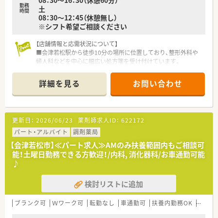
率いており、フラットで風通しの良い社風が強みです。
勤務
土
■ユースエール認定やくるみん認定を受けており、働きやすい環
時間
08：30～12：45（休憩無し）
境づくりと子育て世代への応援に注力しています。
※シフト希望ご相談ください
【店舗情報と応需状況について】
■会津若松駅から徒歩10分の場所に位置しており、整形外科や
婦人科などを中心に幅広い処方箋を受け付けています。
■1日あたりの処方箋応需枚数は約30枚となっており、常勤とパ
ートの薬剤師が協力して丁寧な対応を行っています。
詳細を見る
お問い合わせ
■内科や循環器科の処方箋も応需しているため、地域の患者様に
寄り添いながら幅広い科目の知識を深められる環境です。
【法人特徴について】
更新日：
2026/06/23
薬剤師求人ID：
622172
■会津若松市などを中心に複数の店舗を展開しており、地域医療
に深く根差した運営をおこなっている地域密着型企業です。
パート・アルバイト
調剤薬局
■現場のスタッフとも意見交換がしやすい風通しの良い組織風
【会津若松市】≪パート求人≫AMのみ扶養範囲内もご相談可
土です。
能！土曜日勤務できる方歓迎！/内科, 消化器科/お車通勤可能
■スタッフの学びたいという意欲を積極的に応援する社風があ
♪
り、薬剤師会への加入や社内勉強会なども実施しています。
検討リストに追加
【求人情報について】
■今回はパートでの募集となりますが、扶養内勤務からスタート
しゆくゆくは正社員としての勤務を目指すことも可能です。
ブランク可
Ｗワーク可
転勤なし
車通勤可
扶養内勤務OK
大手チ
■ご経験やスキルを考慮し時給2000円から2500円の高水準な