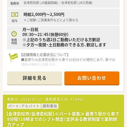
会津若松駅 (JR磐越西線)／会津若松駅 (JR只見線)
勤務地
■曜日・お時間相談OK！土日祝休み、AMのみ扶養内、週休3日な
ど、希望の働き方をご相談ください。
時給2,000円～2,500円
■時給2,000円～2,500円、前職給与など考慮しご相談いたしま
す。
※ご経験・ご就業条件などにより異なる
給与
■総合病院門前（内科・精神科多め）でスキルを活かして働ける環
月～日祝
境です。
09：30～21：45（休憩60分）
※上記のうち週2日ご勤務いただける方歓迎
勤務
時間
※夕方～夜間・土日勤務のできる方、歓迎します
【店舗情報と応需状況について】
■最寄りの会津若松駅から車で10分ほどの場所にあり、車での
通勤が便利な店舗です。
■OTC医薬品のカウンセリング販売を専門としており、処方箋の
受付は行っていません。
詳細を見る
お問い合わせ
■営業時間は9時半から21時半までで、地域のお客様の幅広いニ
ーズに対応しています。
【法人特徴について】
更新日：
2026/07/17
薬剤師求人ID：
672491
■直近15年間で売上高が4倍に成長するなど、安定した経営基盤
を持つ業界大手企業です。
パート・アルバイト
調剤薬局
■薬剤師の業務と店舗運営を分ける「1店舗2ライン制」により、
【会津若松市/会津若松駅】≪パート募集≫ 最寄り駅から車で
専門業務に集中できます。
8分程！18時までのシフト想定！定評ある教育制度で薬剤師
■子育てサポート企業の証「プラチナくるみん」と女性活躍推進
力アップ
企業「えるぼし」を取得しています。