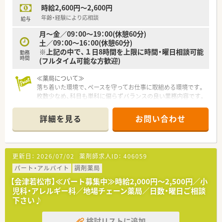
時給2,600円～2,600円
年齢・経験により応相談
給与
月～金／09：00～19：00(休憩60分)
土／09：00～16：00(休憩60分)
※上記の中で、１日8時間を上限に時間・曜日相談可能
勤務
時間
(フルタイム可能な方歓迎)
≪薬局について≫
落ち着いた環境で、ペースを守ってお仕事に取組める環境です。
枚数少なめ、科目も単科に偏らずバランスの良い業務内容です。
スキル維持にもぴったりのドラッグストアです。
詳細を見る
お問い合わせ
更新日：
2026/07/02
薬剤師求人ID：
406059
パート・アルバイト
調剤薬局
【会津若松市】≪パート募集中≫時給2,000円～2,500円／小
児科・アレルギー科／地場チェーン薬局／日数・曜日ご相談
下さい♪
検討リストに追加