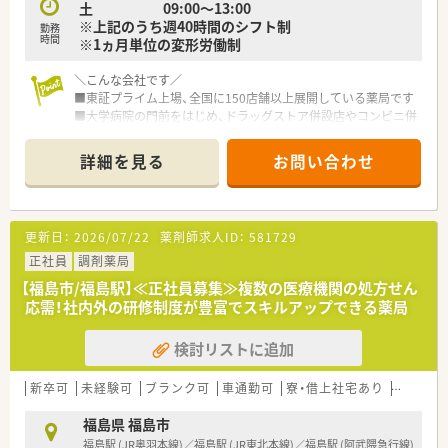
土 09:00～13:00
※上記のうち週40時間のシフト制
勤務
時間
※1ヵ月単位の変形労働制
＼こんな会社です／
■東証プライム上場、全国に150店舗以上展開している薬局です
■大学病院の門前をはじめ、ドラッグストア併設店やコンビニ併
設店など、
様々な形態の薬局を全国に展開しており、ご自身の興味に合わ
詳細を見る
お問い合わせ
せて働けます
■ほぼ全店で「座り投薬」のため、患者様にしっかりと向き合っ
て服薬指導ができます
■年間休日は120日以上！近隣に複数店舗展開しており、
更新日：
2026/07/22
薬剤師求人ID：
581729
ヘルプ体制も整っているので、有休もとりやすい環境です
■それぞれのキャリアに応じて【マネジメント】と
正社員
調剤薬局
専門性を極める【スペシャリスト】の2つのコースが用意されて
【福島市/福島駅】≪正社員募集≫複数の医療機関の処方せん
おり、
応需！社内外の研修制度が豊富でスキルアップできる薬局
自己実現が叶えやすい体制です
検討リストに追加
＼福利厚生について／
■薬剤師資格以外の資格に対しても手当を支給！
対象は「アロマテラピー検定」などにも及び、
新卒可
未経験可
ブランク可
車通勤可
寮・借上社宅あり
住宅補助
ご自身の興味を伸ばすことの出来る体制です
■LTD制度あり！
福島県 福島市
病気やケガなどで働けないときの生活費をサポートしてくれ
福島駅 (JR奥羽本線)／福島駅 (JR東北本線)／福島駅 (阿武隈急行線)