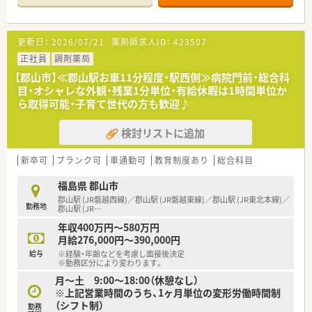
ています。
■店舗スタッフは4名から6名体制を基本としており、全店でピ
ッキングサポートシステムを導入して安全な調剤環境を整えて
更新日：
2026/07/21
薬剤師求人ID：
423507
います。
正社員
調剤薬局
【法人特徴について】
【郡山市】≪郡山駅お車11分程度・駅西側≫病院門前・総合科
■福岡県に本社を置き全国43都道府県に約700店舗を展開して
目・オシャレな外観・残業1分単位・有給休暇は1時間単位か
おり、医療機関との強固な医薬連携を強みとする大手企業法人で
ら取得可能・子育て世代の方も歓迎♪
す。
■健康サポート薬局の届出数が全国トップクラスであり、単なる
検討リストに追加
調剤だけでなく地域住民の健康増進に寄与する姿勢を大切にし
ています。
■創業時は医療機器のリース販売からスタートした背景を持ち、
新卒可
ブランク可
車通勤可
教育制度あり
総合科目
現在は調剤だけでなく経営コンサルティング等も幅広く展開し
ています。
福島県 郡山市
郡山駅 (JR磐越西線)／郡山駅 (JR磐越東線)／郡山駅 (JR東北本線)／
勤務地
【こんな取り組みをしています】
郡山駅 (JR
…
■ワークライフバランスの向上を推奨しており、年度に1回は必
年収400万円～580万円
ず最低5日間の連続休暇を取得することを全社的に進めている企
月給276,000円～390,000円
業です。
給与
※経験・年齢などを考慮し面接後決定
■大学と提携したがん・高齢者医療の研修や、約130種類の講座
※勤務区分により変わります。
から選べる通信教育など、学びたい意欲を全力でバックアップし
月～土 9:00～18:00（休憩なし）
ています。
※上記営業時間のうち、1ヶ月単位の変形労働時間制
■「プラチナくるみん」認定企業として、男性の育児休暇取得実
（シフト制）
勤務
績もあり、全社を挙げて子育て世代をサポートする体制を構築し