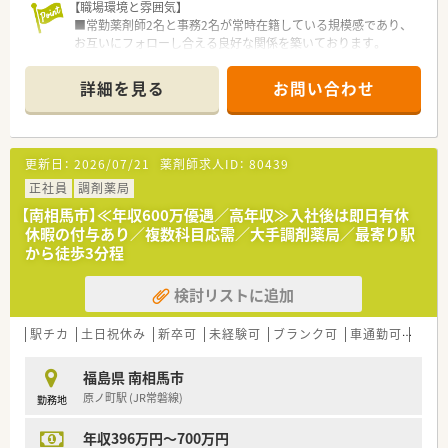
【職場環境と雰囲気】
■常勤薬剤師2名と事務2名が常時在籍している規模感であり、
お互いにフォローし合える良好な関係を築いております。
■大手チェーンならではの充実した設備と安全管理体制が整っ
ており、過誤防止に向けた環境作りが全社的に推進されていま
詳細を見る
お問い合わせ
す。
■福利厚生として宿泊施設やスポーツクラブの法人会員利用が
可能であり、仕事以外の時間も充実させることができる雰囲気で
す。
更新日：
2026/07/21
薬剤師求人ID：
80439
【店舗情報と応需状況について】
正社員
調剤薬局
■JR東北本線の福島駅から徒歩で7分ほどの非常に便利な立地
【南相馬市】≪年収600万優遇／高年収≫入社後は即日有休
にあり、通勤の利便性が高く周辺の商業施設も充実しておりま
休暇の付与あり／複数科目応需／大手調剤薬局／最寄り駅
す。
から徒歩3分程
■たに内科・糖尿病内科クリニックを応需医療機関として、1日
あたり約50枚の処方箋を受け付けている調剤薬局でございま
検討リストに追加
す。
■薬剤師2名と事務員2名の計4名体制で運営されており、内科や
糖尿病内科といった専門性の高い科目に注力した環境です。
駅チカ
土日祝休み
新卒可
未経験可
ブランク可
車通勤可
高給与
【法人特徴について】
福島県 南相馬市
■福岡県に本社を置き全国に約700店舗を展開しており、開業支
原ノ町駅 (JR常磐線)
勤務地
援を通じて医療機関との強固な医薬連携を構築している法人で
す。
年収396万円～700万円
■健康サポート薬局の届出数では全国1位の実績を誇り、かかり