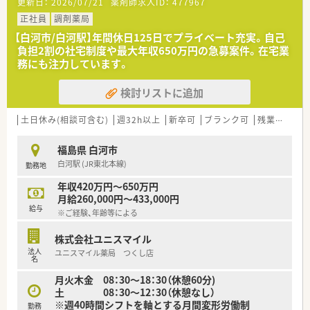
更新日：
2026/07/21
薬剤師求人ID：
477967
■小児科や内科の調剤ノウハウをマスターし質の高い対人業務
をこなせる薬剤師へと着実に成長できます。
正社員
調剤薬局
■経験を積んだ後は管理薬剤師やエリアマネージャー、各種専門
【白河市/白河駅】年間休日125日でプライベート充実。自己
スペシャリストとしての道を目指せます。
負担2割の社宅制度や最大年収650万円の急募案件。在宅業
■リクルーターとして採用イベントへの登壇や新卒採用の企画
務にも注力しています。
運営に携わるなど多彩な活躍が可能です。
検討リストに追加
【やりがい/おすすめポイント】
■個人の「やりたい」という自発的な意思を尊重し店舗運営や採
用活動などで個性を活かせる環境です。
土日休み(相談可含む)
週32h以上
新卒可
ブランク可
残業なし(ほぼなし含む)
■最新の調剤機器を完備しているため現場業務の効率化を図り
新しい業務へ時間を割くことができます。
福島県 白河市
■20代から30代の若手が伸び伸びと活躍しており自分の頑張り
白河駅 (JR東北本線)
勤務地
がしっかり評価へ結びつきます。
年収420万円～650万円
【法人特徴について】
月給260,000円～433,000円
■会津若松エリアを中心に展開し従来の薬局の枠にとらわれな
給与
※ご経験、年齢等による
い新しい価値の創造を目指す企業です。
■経営陣と社員の距離が非常に近く風通しの良い組織構造で若
株式会社ユニスマイル
手のアイデアを柔軟に取り入れています。
法人
ユニスマイル薬局 つくし店
■他県にある他法人の調剤グループと業務提携を結び相互に刺
名
激を与え合える出向研修なども実施しています。
月火木金 08：30～18：30（休憩60分)
土 08：30～12：30（休憩なし）
※週40時間シフトを軸とする月間変形労働制
勤務