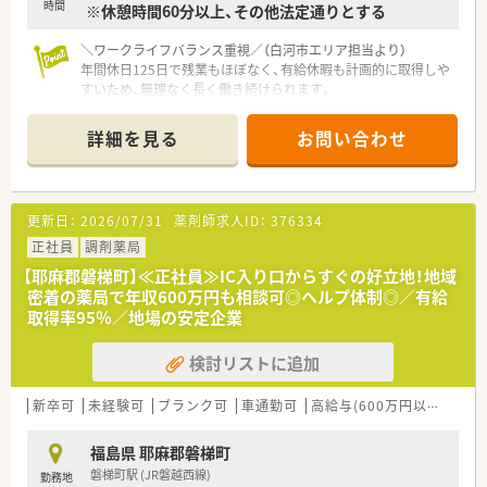
時間
※休憩時間60分以上、その他法定通りとする
＼ワークライフバランス重視／（白河市エリア担当より）
年間休日125日で残業もほぼなく、有給休暇も計画的に取得しや
すいため、無理なく長く働き続けられます。
＊------------------------------------------＊
詳細を見る
お問い合わせ
【店舗情報と応需状況について】
■最寄り駅である白河駅から車で8分ほどの距離に位置し、1日
70～80枚の処方箋を受け付けている急募の調剤薬局です。
■近隣クリニックから内科や小児科の処方箋を応需するほか、施
更新日：
2026/07/31
薬剤師求人ID：
376334
設や居宅への在宅業務にも積極的に取り組む環境です。
■常勤の薬剤師2名と事務スタッフ2名が密に連携し、患者様一
正社員
調剤薬局
人ひとりとじっくり向き合いながら業務に集中できます。
【耶麻郡磐梯町】≪正社員≫IC入り口からすぐの好立地！地域
密着の薬局で年収600万円も相談可◎ヘルプ体制◎／有給
【法人特徴について】
取得率95％／地場の安定企業
■大手薬局法人の合併によって強固な経営基盤を構築し、全国規
模で安定した地域医療サービスを展開しているチェーンです。
検討リストに追加
■「あなたに今、わたしができること」を理念に掲げ、患者様との
対話を重視した質の高い医療サービスの提供を目指していま
す。
新卒可
未経験可
ブランク可
車通勤可
高給与(600万円以上)
認
■現場スタッフから本部役職者まで多彩なキャリアパスが用意
され、理想の将来像を描きながら長く勤務し続けることが可能で
福島県 耶麻郡磐梯町
す。
磐梯町駅 (JR磐越西線)
勤務地