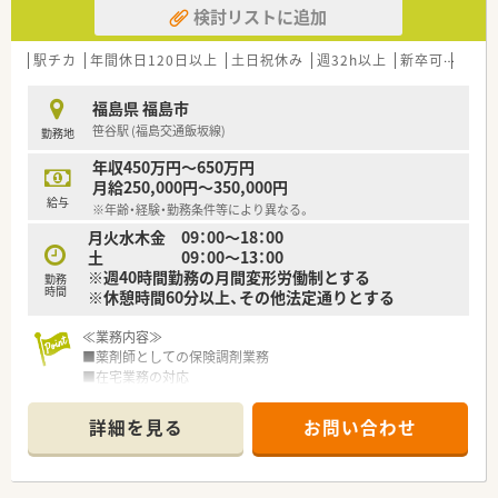
検討リストに追加
■薬剤師資格以外の資格に対しても手当を支給！
対象は「アロマテラピー検定」などにも及び、
ご自身の興味を伸ばすことの出来る体制です
駅チカ
年間休日120日以上
土日祝休み
週32h以上
新卒可
未経
■LTD制度あり！
病気やケガなどで働けないときの生活費をサポートしてくれ
福島県 福島市
る制度です
笹谷駅 (福島交通飯坂線)
勤務地
■住宅手当は20,000～40,000円支給（要件あり）
■産休･育休の取得率100%、復帰率96%！
年収450万円～650万円
復帰出来る環境づくりにも注力されています
月給250,000円～350,000円
給与
※年齢・経験・勤務条件等により異なる。
＼研修等について／
月火水木金 09：00～18：00
■定期的な勉強会や外部研修にも積極的に参加のため、
土 09：00～13：00
薬剤師としての力が付けられる環境で鵜s
※週40時間勤務の月間変形労働制とする
■2年に1度、社員によって企画・運営される学術大会も実施！。
勤務
時間
※休憩時間60分以上、その他法定通りとする
■中堅社員研修や管理者研修など、階層別での研修プログラムの
ほか、
薬局内での勉強会、学術大会への参加など、幅広い学びの場が
≪業務内容≫
あります
■薬剤師としての保険調剤業務
■在宅業務の対応
■かかりつけ薬局・薬剤師として患者様対応
詳細を見る
お問い合わせ
≪こんな店舗です≫
■マンションの1階に店舗はございます。
■メインの応需元クリニックは道路を挟んだ先にあります。
■駅からも徒歩数分の立地となっています。