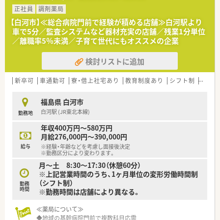
正社員
調剤薬局
＼長く働ける環境が整備されています／
【白河市】≪総合病院門前で経験が積める店舗≫白河駅より
◆入社時から有給の付与あり！（※入社時期により日数変動あり）
車で5分／監査システムなど器材充実の店舗／残業1分単位
◆有給休暇の申請は1時間単位より取得OK
／離職率5％未満／子育て世代にもオススメの企業
◆産休育休後の復帰率は100％
◆残業は1分単位から申請可能
検討リストに追加
≪企業特徴について≫
・北海道・東北・関東・新潟・東海・関西に200店舗近くの調剤薬局
新卒可
車通勤可
寮・借上社宅あり
教育制度あり
シフト制
ヘルプ
を展開。
・調剤薬局の運営のみならず、介護事業・健康食品事業・ジム運営
福島県 白河市
なども運営。
白河駅 (JR東北本線)
勤務地
・全国コース、エリアコースなど、ご自身の状況に応じて選択が可
能です。
年収400万円～580万円
・離職率もわずか5%とこの業界では非常に低く幅広い年齢の方
月給276,000円～390,000円
が活躍されています。
給与
※経験・年齢などを考慮し面接後決定
・ほぼ全店でピッキングサポートシステムを導入し店舗に合わせ
※勤務区分により変わります。
た調剤機器を設置。
月〜土 8:30〜17:30（休憩60分）
※上記営業時間のうち、1ヶ月単位の変形労働時間制
（シフト制）
勤務
時間
※勤務時間は店舗により異なる。
≪薬局について≫
◆地域の基幹病院門前で複数科目応需