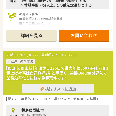
※週40時間勤務の月間変形労働制とする
■「育休・育短の取得が100%（一般平均83.6％）」の取得実績があ
時間
※休憩時間60分以上、その他法定通りとする
り且つ、「復帰率96%（一般平均40％）」と福利厚生面が充実して
おり、子育て世代には非常に働きやすいです。
≪業務内容≫
■薬剤師としての保険調剤業務
■在宅業務の対応
■かかりつけ薬局・薬剤師として患者様対応
詳細を見る
お問い合わせ
≪こんな店舗です≫
■マンションの1階に店舗はございます。
■メインの応需元クリニックは道路を挟んだ先にあります。
■駅からも徒歩数分の立地となっています。
更新日：
2026/07/22
薬剤師求人ID：
704218
■外観からは薬局内部は見えにくい店舗構造です。
正社員
調剤薬局
≪こんな会社です≫
【郡山市/郡山駅】年間休日125日で最大年収650万円も可能！
■全国で340店舗以上を展開する調剤チェーンです。
借上げ社宅は自己負担2割と手厚く、最新のMusubi導入で
■在宅医療のパイオニアとして知られ、健康サポートに対する意
業務効率化も抜群な急募案件です！
識も高い会社です。
■ほとんどの店舗で座り投薬を実践し、患者様に目線を合わせて
検討リストに追加
投薬を実施しています。
■店舗内にアロマコーナーやサプリメントコーナーを設置し予
防医療にも取り組んでいます。
駅チカ
年間休日120日以上
週32h以上
新卒可
未経験可
ブラン
■認定薬剤師資格のほか、専門認定資格取得の補助制度、社内認
定資格制度などを導入し積極的に学ぶ環境を整備しています。
福島県 郡山市
■「自宅通勤」「狭域エリア」「広域エリア」「全国コース」とライフ
郡山駅 (JR磐越西線)
勤務地