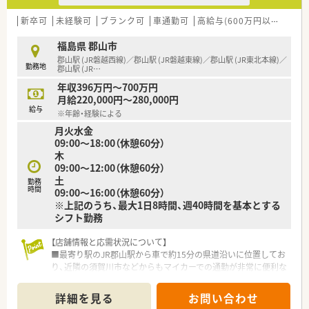
■1年度に最低1回は5日間の連続休暇を取得する制度があり、有
給休暇と組み合わせてリフレッシュすることを推奨していま
新卒可
未経験可
ブランク可
車通勤可
高給与(600万円以上)
認
す。
■約130種類の講座から自由に選択できる通信教育「for」を提供
福島県 郡山市
しており、自己啓発を支援する環境が非常に整っています。
郡山駅 (JR磐越西線)／郡山駅 (JR磐越東線)／郡山駅 (JR東北本線)／
勤務地
■男性社員の育児休暇取得を促進しており、育休開始後の5日間
郡山駅 (JR
…
を特別有給休暇とするなど、独自の支援制度を運用しています。
年収396万円～700万円
月給220,000円～280,000円
給与
※年齢・経験による
月火水金
09:00～18:00（休憩60分）
木
09:00～12:00（休憩60分）
土
勤務
時間
09:00～16:00（休憩60分）
※上記のうち、最大1日8時間、週40時間を基本とする
シフト勤務
【店舗情報と応需状況について】
■最寄り駅のJR郡山駅から車で約15分の県道沿いに位置してお
り、近隣の須賀川市などからもマイカーでの通勤が非常に便利な
立地です。
■店舗の応需枚数や詳細な応需科目については、現在確認が必要
詳細を見る
お問い合わせ
な段階ですが、地域の皆様の健康を支える門前薬局として機能し