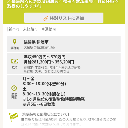
／福島県内に多数店舗展開／地場の安定薬局／有給休暇の
た研修制度がありますので、安心してスキルアップを目指せま
取得のしやすさ◎
す。
■将来的には薬局長などキャリアアップを目指したいという意
検討リストに追加
欲のある方は、特に歓迎される体制が整っております。
【法人特徴について】
新卒可
未経験可
車通勤可
■東日本を中心に約200店舗の調剤薬局を展開し、介護事業（全
31施設）も手掛けることで、地域包括ケアを実践しています。
福島県 伊達市
■豊かな人間力とコミュニケーションを重視した医療を提供し
大泉駅 (阿武隈急行線)
勤務地
ています。
■在宅医療や多職種連携といった先進的な課題にも積極的に取
年収450万円～570万円
り組み、未来型の薬剤師育成に力を入れています。
月給281,200円～356,200円
給与
※想定・平均残業、各種手当を含んだ総額
※経験・スキルなどにより異なる
月～金
8：30～18：00(休憩60分)
土
8：30～13：30(休憩なし)
勤務
時間
※1ヶ月単位の変形労働時間制勤務
※週5日～6日勤務
【店舗情報と応需状況について】
■最寄り駅は阿武隈急行線の大泉駅となり、徒歩15分ほどの閑
静な住宅街に店舗が立地しております。