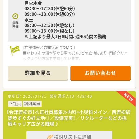
月火木金
上を展開する成長著しい業界トップクラスの安定企業です。
08：30～17：30（休憩60分）
■ヘルス・ビューティー・ライフ・調剤を一店舗に集約した独自の
09：00～18：00（休憩60分）
店舗形態により、地域の利便性と信頼性を支えています。
水土
■最新のIT技術を積極的に導入しており、薬剤師が安全かつ効率
勤務
08：30～12：30（休憩なし）
的に働ける環境づくりに一切の妥協をしない社風が特徴です。
時間
09：00～13：00（休憩なし）
※上記より最大1日8時間、週40時間の勤務
【店舗情報と応需状況について】
■いわき市の湯本駅から車で8分ほどの立地にあり、門前クリニ
ックより処方箋を応需しています。
■応需科目は内科、消化器科、呼吸器科が中心で、1日あたり約50
枚と落ち着いた応需枚数です。
詳細を見る
お問い合わせ
■薬剤師は2名から3名、事務員は2名の体制で、常時複数名体制
のため一人での勤務はほぼありません。
【法人特徴について】
更新日：
2026/07/31
薬剤師求人ID：
438440
■1996年に設立し、東日本エリアで32店舗の調剤薬局を展開す
る安定した経営基盤を持つ企業です。
正社員
調剤薬局
■東京都で最初に認可を受けた歴史ある臨床検査会社を親会社
【会津若松市】≪正社員募集≫内科・小児科メイン／西若松駅
に持ち、安定した経営基盤があります。
徒歩すぐの好立地◎／設備充実！／リクルーターなどの挑
■「薬」と「食」の両面から地域住民の健康を支えるため、在宅医
戦キャリア広がる職場♪
療や栄養指導に注力しています。
検討リストに追加
【こんな方にオススメ】