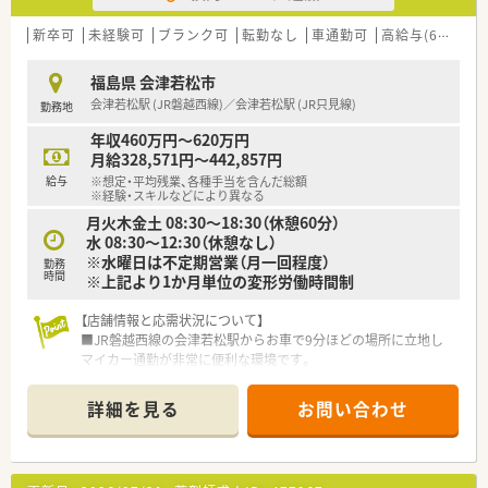
■高年収を目指したい方、または借上社宅制度を利用して新しい
土地で勤務したい方におすすめです。
新卒可
未経験可
ブランク可
転勤なし
車通勤可
高給与(600万円以上)
■充実した教育制度や資格取得支援を活用し、薬剤師として着実
に成長したい方に適しています。
福島県 会津若松市
■安定した経営基盤のもと、転勤の有無を選択できる勤務コース
会津若松駅 (JR磐越西線)／会津若松駅 (JR只見線)
勤務地
で長く安心して働きたい方です。
年収460万円～620万円
月給328,571円～442,857円
給与
※想定・平均残業、各種手当を含んだ総額
※経験・スキルなどにより異なる
月火木金土 08:30～18:30（休憩60分）
水 08:30～12:30（休憩なし）
※水曜日は不定期営業（月一回程度）
勤務
時間
※上記より1か月単位の変形労働時間制
【店舗情報と応需状況について】
■JR磐越西線の会津若松駅からお車で9分ほどの場所に立地し
マイカー通勤が非常に便利な環境です。
■主な応需科目は内科と小児科で月間1,500枚ほどの処方箋を受
け付けており在宅業務も行います。
詳細を見る
お問い合わせ
■薬剤師は常勤3名とパート1名が在籍し事務員4〜5名とともに
常時2〜3名体制で業務を行います。
【想定されるキャリアイメージ】