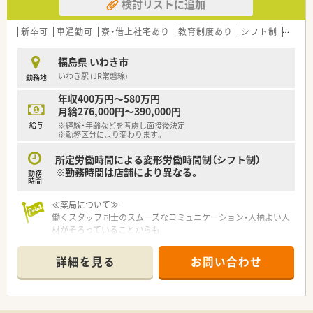
検討リストに追加
◆産休育休後の復帰率は100％
◆残業は1分単位から申請可能
新卒可
車通勤可
寮・借上社宅あり
教育制度あり
シフト制
ヘルプ
≪企業特徴について≫
・北海道・東北・関東・新潟・東海・関西に200店舗近くの調剤薬局
福島県 いわき市
を展開。
いわき駅 (JR常磐線)
勤務地
・調剤薬局の運営のみならず、介護事業・健康食品事業・ジム運営
なども運営。
年収400万円～580万円
・全国コース、エリアコースなど、ご自身の状況に応じて選択が可
月給276,000円～390,000円
能です。
給与
※経験・年齢などを考慮し面接後決定
・離職率もわずか5%とこの業界では非常に低く幅広い年齢の方
※勤務区分により変わります。
が活躍されています。
・ほぼ全店でピッキングサポートシステムを導入し店舗に合わせ
所定労働時間による変形労働時間制（シフト制）
た調剤機器を設置。
※勤務時間は店舗により異なる。
勤務
時間
≪薬局について≫
働くスタッフ同士のスムーズなコミュニケーション・人柄よい人
材がそろっていることからも
業界内でも定着率が高い残業少なめ薬局です。
一緒に働く仲間への気遣いや、思いやりも大切にする社風ですの
詳細を見る
お問い合わせ
で働きやすさ抜群です！
■多彩なキャリアパスと、専門教育・階層別研修に力を入れてお
ります。