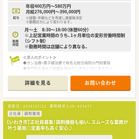
能です。
年収400万円～580万円
・離職率もわずか5%とこの業界では非常に低く幅広い年齢の方
月給276,000円～390,000円
が活躍されています。
給与
※経験・年齢などを考慮し面接後決定
・ほぼ全店でピッキングサポートシステムを導入し店舗に合わせ
※勤務区分により変わります。
た調剤機器を設置。
月～土 8:30～18:00（休憩60分）
※上記営業時間のうち、1ヶ月単位の変形労働時間制
（シフト制）
勤務
時間
※勤務時間は店舗により異なる。
≪求人のポイント≫
◆ガン治療・陽子線治療で有名な総合病院の門前薬局
◆専門性を高めて知識を付けていきたい方にオススメ
◆大手調剤薬局ですが、郡山市に複数店舗展開があり腰を据えて
お仕事したい方にも◎
詳細を見る
お問い合わせ
≪こんな方にオススメ≫
1．自宅通勤コースもあるため、好きな地域で長く安心して働き
たい方
更新日：
2026/07/21
薬剤師求人ID：
423477
2．産休育休取得後も復帰してお仕事がしたい方
3．穏やかな社風で患者様に寄り添った対応をしたい人
正社員
調剤薬局
【いわき市】正社員募集！調剤機器も揃い、スムーズな業務が
＼長く働ける環境が整備されています／
叶う薬局◎定着率も高く安心♪
◆入社時から有給の付与あり！（※入社時期により日数変動あり）
◆有給休暇の申請は1時間単位より取得OK