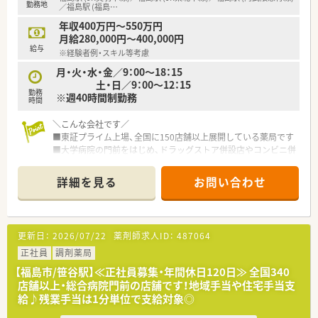
勤務地
る制度です
／福島駅 (福島
…
■住宅手当は20,000～40,000円支給（要件あり）
年収400万円～550万円
■産休･育休の取得率100%、復帰率96%！
月給280,000円～400,000円
復帰出来る環境づくりにも注力されています
給与
※経験者例・スキル等考慮
＼研修等について／
月・火・水・金／9：00～18：15
■定期的な勉強会や外部研修にも積極的に参加のため、
土・日／9：00～12：15
勤務
薬剤師としての力が付けられる環境で鵜s
※週40時間制勤務
時間
■2年に1度、社員によって企画・運営される学術大会も実施！。
■中堅社員研修や管理者研修など、階層別での研修プログラムの
＼こんな会社です／
ほか、
■東証プライム上場、全国に150店舗以上展開している薬局です
薬局内での勉強会、学術大会への参加など、幅広い学びの場が
■大学病院の門前をはじめ、ドラッグストア併設店やコンビニ併
あります
設店など、
様々な形態の薬局を全国に展開しており、ご自身の興味に合わ
詳細を見る
お問い合わせ
せて働けます
■ほぼ全店で「座り投薬」のため、患者様にしっかりと向き合っ
て服薬指導ができます
■年間休日は120日以上！近隣に複数店舗展開しており、
更新日：
2026/07/22
薬剤師求人ID：
487064
ヘルプ体制も整っているので、有休もとりやすい環境です
■それぞれのキャリアに応じて【マネジメント】と
正社員
調剤薬局
専門性を極める【スペシャリスト】の2つのコースが用意されて
【福島市/笹谷駅】≪正社員募集・年間休日120日≫ 全国340
おり、
店舗以上・総合病院門前の店舗です！地域手当や住宅手当支
自己実現が叶えやすい体制です
給♪残業手当は1分単位で支給対象◎
＼福利厚生について／