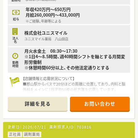
スタイルに合わせて4つの勤務コースから選択する事が可能で
す。
年収420万円～650万円
■コースにより住宅手当、社宅補助制度が整備されており、会社
月給260,000円～433,000円
として手厚くフォローする体制が整っています。
給与
※ご経験、年齢等による
■キャリアアップについても個人の志向に合わせた「マネジメン
トキャリア（エリア長⇒SV⇒支店長⇒支社長）」と「スペシャリス
株式会社ユニスマイル
トキャリア（専門認定を極めていく）」の2つコースが用意されて
法人
ユニスマイル薬局 八山田店
います。
名
■「育休・育短の取得が100%（一般平均83.6％）」の取得実績があ
月火水金土 08:30～17:30
り且つ、「復帰率96%（一般平均40％）」と福利厚生面が充実して
※1日4～8.5時間、週40時間シフトを軸とする月間変
おり、子育て世代には非常に働きやすいです。
形労働制
勤務
時間
※休憩時間60分以上、その他法定通りとする
【店舗情報と応需状況について】
■郡山駅からバスで20分ほどの距離に位置しており、内科と脳
外科をメインに1日平均50枚の処方箋を応需しています。
■現在は薬剤師2名体制で運営しており、患者様一人ひとりと丁
寧に向き合いながら地域密着型の医療を提供しています。
詳細を見る
お問い合わせ
■近隣の「やつやまだ内科・脳神経内科」とマンツーマンの体制
を築いており、深い専門知識を学ぶことが可能です。
【こんな取り組みをしています】
更新日：
2026/07/21
薬剤師求人ID：
703816
■業界初となる「MI研修」を導入しており、患者様の心に寄り添
い行動変容を促すための高度な対話技術を習得できます。
正社員
調剤薬局