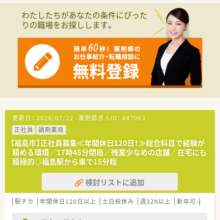
■外観からは薬局内部は見えにくい店舗構造です。
わたしたちがあなたの条件にぴった
りの職場をお探しします。
≪こんな会社です≫
■全国で340店舗以上を展開する調剤チェーンです。
■在宅医療のパイオニアとして知られ、健康サポートに対する意
識も高い会社です。
■ほとんどの店舗で座り投薬を実践し、患者様に目線を合わせて
投薬を実施しています。
■店舗内にアロマコーナーやサプリメントコーナーを設置し予
防医療にも取り組んでいます。
■認定薬剤師資格のほか、専門認定資格取得の補助制度、社内認
定資格制度などを導入し積極的に学ぶ環境を整備しています。
■「自宅通勤」「狭域エリア」「広域エリア」「全国コース」とライフ
更新日：
2026/07/22
薬剤師求人ID：
487063
スタイルに合わせて4つの勤務コースから選択する事が可能で
正社員
調剤薬局
す。
■コースにより住宅手当、社宅補助制度が整備されており、会社
【福島市】正社員募集≪年間休日120日！≫総合科目で経験が
として手厚くフォローする体制が整っています。
積める環境／17時45分閉局／残業少なめの店舗／在宅にも
■キャリアアップについても個人の志向に合わせた「マネジメン
積極的◎福島駅から車で15分程
トキャリア（エリア長⇒SV⇒支店長⇒支社長）」と「スペシャリス
トキャリア（専門認定を極めていく）」の2つコースが用意されて
検討リストに追加
います。
■「育休・育短の取得が100%（一般平均83.6％）」の取得実績があ
駅チカ
年間休日120日以上
土日祝休み
週32h以上
新卒可
未経
り且つ、「復帰率96%（一般平均40％）」と福利厚生面が充実して
おり、子育て世代には非常に働きやすいです。