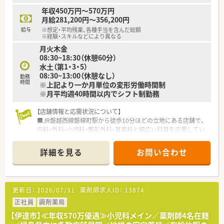
【求人情報について】
年収450万円～570万円
■全国を対象とした勤務からご自宅周辺に限定した働き方まで、
月給281,200円～356,200円
ライフスタイルに合わせて4つの勤務コースから選択可能です。
給与
※想定・平均残業、各種手当を含んだ総額
■経験や年齢に応じた適切な給与設定を行っており、全国転勤コ
※経験・スキルなどにより異なる
ースを選択した場合には最大で年収650万円の提示が見込めま
月火木金
す。
08:30~18:30（休憩60分）
■確定拠出年金制度をはじめ、住宅手当や各種保険制度など、従
水土（第1・3・5）
業員の生活を豊かにするための充実した福利厚生が整っていま
08:30~13:00（休憩なし）
勤務
す。
時間
※上記より一か月単位の変形労働時間制
※月平均週40時間以内でシフト制勤務
【店舗情報と応需状況について】
■JR磐越西線磐梯町駅から徒歩10分ほどの立地にある店舗で、
内科・外科・小児科・整形外科・耳鼻科と幅広い科目を応需してい
ます。
■1日の処方箋応需枚数は45枚前後と落ち着いており、薬剤師3
詳細を見る
お問い合わせ
名体制（常勤2名、パート1名）で対応しています。
■門前の処方箋がメインですが、広く地域の患者さまの処方箋も
受け付けており、地域に深く貢献できる環境です。
更新日：
2026/07/31
薬剤師求人ID：
13874
【募集背景と求める人物像について】
■より質の高い医療サービスを提供し続けるため、体制強化を目
正社員
調剤薬局
的とした増員で、経験の少ない方も人柄重視でご相談可能です。
【伊達市】≪年収570万優遇≫小児科メイン／薬剤師4名在籍
■調剤経験者はもちろん、未経験者やブランクのある方も充実し