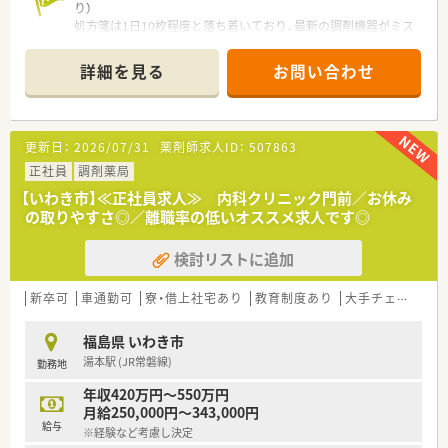
り）
処方箋は1日10枚程度と落ち着いており、最新の調剤機器がミス
を防いでくれます。研修制度が非常に充実しているので、自信を
持って再スタートを切れますよ！
詳細を見る
お問い合わせ
＊------------------------------------------＊
【店舗情報と応需状況について】
■いわき駅から徒歩15分に位置し、処方箋は面対応で1日に10枚
から20枚程度と比較的落ち着いた応需状況の店舗です。
更新日：
2026/07/31
薬剤師求人ID：
507863
■開局時間は月曜日から金曜日の9時から18時までとなってお
り、土日祝休みのため生活リズムを整えやすい環境です。
正社員
調剤薬局
■医療事務が配属されているため薬剤師は本来の業務に専念で
【いわき市】≪正社員求人≫ 内科クリニック門前／お休み
き、丁寧な服薬指導を通じて地域の方とじっくり向き合えます。
の取りやすさ◎／離職率の低いオススメ求人です◎
【募集背景と求める人物像について】
検討リストに追加
■東北エリアでの新規出店を加速させており、組織体制強化と将
来の管理薬剤師候補となる正社員の方を積極的に募集していま
す。
新卒可
車通勤可
寮・借上社宅あり
教育制度あり
大手チェーン以外
■ある程度のご年齢まで未経験の方やブランクのある方も相談
可能で、地域に根ざしたかかりつけ薬剤師として活躍したい方を
福島県 いわき市
求めています。
湯本駅 (JR常磐線)
勤務地
■患者様一人ひとりに対して誠実に対応でき、周囲のスタッフと
協力しながら円滑な店舗運営に貢献できる方は大歓迎です。
年収420万円～550万円
月給250,000円～343,000円
【法人特徴について】
給与
※経験など考慮し決定
■創業150年以上の歴史を誇り、北陸地方から全国へ600店舗以