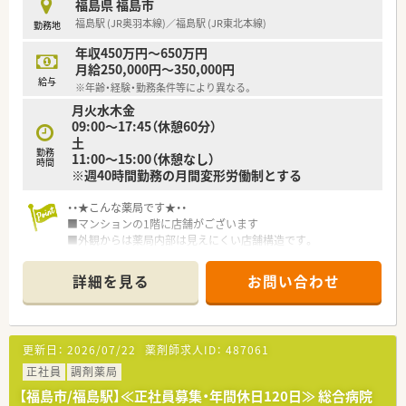
福島県 福島市
福島駅 (JR奥羽本線)／福島駅 (JR東北本線)
勤務地
年収450万円～650万円
月給250,000円～350,000円
給与
※年齢・経験・勤務条件等により異なる。
月火水木金
09:00～17:45（休憩60分）
土
勤務
11:00～15:00（休憩なし）
時間
※週40時間勤務の月間変形労働制とする
・・★こんな薬局です★・・
■マンションの1階に店舗がございます
■外観からは薬局内部は見えにくい店舗構造です。
■福島駅から車で15分程
■総合科目メインで応需
詳細を見る
お問い合わせ
■1日の処方箋枚数は35枚前後
■薬剤師2.5名 事務1名体制
■在宅は個人宅10件、施設2件対応
■店舗内にアロマコーナーやサプリメントコーナーを設置し予
更新日：
2026/07/22
薬剤師求人ID：
487061
防医療にも取り組んでいます。
正社員
調剤薬局
・・★こんな会社です★・・
【福島市/福島駅】≪正社員募集・年間休日120日≫ 総合病院
■全国で340店舗以上を展開する調剤チェーンです。