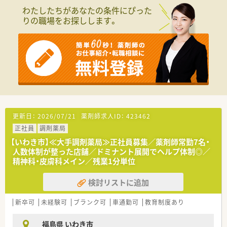
■アメリカ医療研修、日本薬剤師会学術大会参加、研修認定薬剤
わたしたちがあなたの条件にぴった
師研修（e-ラーニング）、専門医による病態病理勉強会など、各種
りの職場をお探しします。
研修・教育制度に力を入れております！
■地域の暮らしに根付いたかかりつけ薬局を目指しています。
内科クリニックの門前で複数名体制の店舗です。
■関東に本社があり、福島県内は多数の店舗がございます。希望
がなければ引越しを伴う異動はございません
更新日：
2026/07/21
薬剤師求人ID：
423462
正社員
調剤薬局
【いわき市】≪大手調剤薬局≫正社員募集／薬剤師常勤7名・
人数体制が整った店舗／ドミナント展開でヘルプ体制◎／
精神科・皮膚科メイン／残業1分単位
検討リストに追加
新卒可
未経験可
ブランク可
車通勤可
教育制度あり
福島県 いわき市