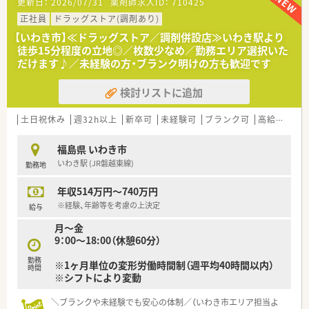
更新日：
2026/07/31
薬剤師求人ID：
710425
3．穏やかな社風で患者様に寄り添った対応をしたい人
正社員
ドラッグストア(調剤あり)
＼長く働ける環境が整備されています／
【いわき市】≪ドラッグストア／調剤併設店≫いわき駅より
◆入社時から有給の付与あり！（※入社時期により日数変動あり）
徒歩15分程度の立地◎／枚数少なめ／勤務エリア選択いた
◆有給休暇の申請は1時間単位より取得OK
だけます♪／未経験の方・ブランク明けの方も歓迎です
◆産休育休後の復帰率は100％
◆残業は1分単位から申請可能
検討リストに追加
≪企業特徴について≫
・北海道・東北・関東・新潟・東海・関西に200店舗近くの調剤薬局
土日祝休み
週32h以上
新卒可
未経験可
ブランク可
高給与(600万円以上)
を展開。
・調剤薬局の運営のみならず、介護事業・健康食品事業・ジム運営
福島県 いわき市
なども運営。
いわき駅 (JR磐越東線)
勤務地
・全国コース、エリアコースなど、ご自身の状況に応じて選択が可
能です。
年収514万円～740万円
・離職率もわずか5%とこの業界では非常に低く幅広い年齢の方
が活躍されています。
※経験、年齢等を考慮の上決定
給与
・ほぼ全店でピッキングサポートシステムを導入し店舗に合わせ
月～金
た調剤機器を設置。
9：00～18:00（休憩60分）
勤務
※1ヶ月単位の変形労働時間制（週平均40時間以内）
時間
※シフトにより変動
＼ブランクや未経験でも安心の体制／（いわき市エリア担当よ