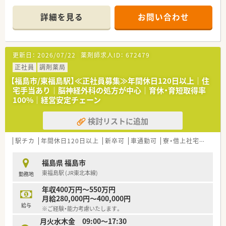
■小児科のクリニックから1日80枚ほどの処方箋をお受けして
おり、幅広い症例を経験できます。
詳細を見る
お問い合わせ
■常勤薬剤師4名に事務3名が在籍しており、人員体制にゆとり
を持って日々の調剤業務に取り組めます。
【法人特徴について】
更新日：
2026/07/22
薬剤師求人ID：
672479
■東日本を中心に約200店舗の調剤薬局を展開し、地域社会に深
く根ざした医療サービスを提供しています。
正社員
調剤薬局
■介護事業や在宅医療にも積極的に取り組んでおり、地域包括ケ
【福島市/東福島駅】≪正社員募集≫年間休日120日以上｜住
アシステムの推進において重要な役割を担います。
宅手当あり｜脳神経外科の処方が中心｜育休・育短取得率
■現場の意見を積極的に汲み取るボトムアップの社風があり、新
100%｜経営安定チェーン
しいアイデアを後押しする環境が整っています。
検討リストに追加
【やりがい/おすすめポイント】
■理念である『よろこばれて、よろこぶ』を実感しながら、患者さ
まの笑顔を直接やりがいに繋げられます。
駅チカ
年間休日120日以上
新卒可
車通勤可
寮・借上社宅あり
住
■地域の医療課題にしっかりと向き合い、信頼される薬剤師とし
て地域社会に直接貢献できる環境です。
福島県 福島市
■安定した法人基盤のもとで長期的なキャリアを描き、安心して
東福島駅 (JR東北本線)
勤務地
ステップアップを目指すことができます。
年収400万円～550万円
月給280,000円～400,000円
給与
※ご経験・能力考慮いたします。
月火水木金 09:00～17:30