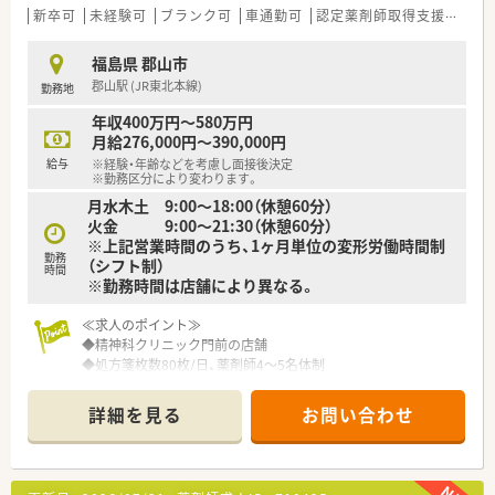
新卒可
未経験可
ブランク可
車通勤可
認定薬剤師取得支援あり
福島県 郡山市
郡山駅 (JR東北本線)
勤務地
年収400万円～580万円
月給276,000円～390,000円
給与
※経験・年齢などを考慮し面接後決定
※勤務区分により変わります。
月水木土 9:00～18:00（休憩60分）
火金 9:00～21:30（休憩60分）
※上記営業時間のうち、1ヶ月単位の変形労働時間制
勤務
（シフト制）
時間
※勤務時間は店舗により異なる。
≪求人のポイント≫
◆精神科クリニック門前の店舗
◆処方箋枚数80枚/日、薬剤師4～5名体制
◆近隣にも複数店舗がありヘルプ体制◎
詳細を見る
お問い合わせ
≪こんな方にオススメ≫
1．自宅通勤コースもあるため、好きな地域で長く安心して働き
たい方
2．産休育休取得後も復帰してお仕事がしたい方