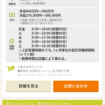
いわき駅 (JR磐越東線)
勤務地
年収400万円～580万円
月給276,000円～390,000円
給与
※経験・年齢などを考慮し面接後決定
※勤務区分により変わります。
月金 8:30～18:00（休憩60分）
火 8:30～19:00（休憩60分）
水 9:00～17:30（休憩60分）
木 9:00～18:00（休憩60分）
土 8:30～16:30（休憩60分）
勤務
時間
※上記営業時間のうち、1ヶ月単位の変形労働時間制
（シフト制）
※勤務時間は店舗により異なる。
≪求人のポイント≫
◆精神科・皮膚科をメインに処方箋を応需
◆処方箋枚数150枚/日、薬剤師常勤7名体制
◆近隣にも複数店舗がありヘルプ体制◎
詳細を見る
お問い合わせ
≪こんな方にオススメ≫
1．自宅通勤コースもあるため、好きな地域で長く安心して働き
たい方
2．産休育休取得後も復帰してお仕事がしたい方
更新日：
2026/07/21
薬剤師求人ID：
423498
3．穏やかな社風で患者様に寄り添った対応をしたい人