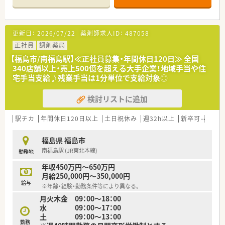
■マンションの1階に店舗はございます。
■メインの応需元クリニックは道路を挟んだ先にあります。
■駅からも徒歩数分の立地となっています。
更新日：
2026/07/22
薬剤師求人ID：
487058
■外観からは薬局内部は見えにくい店舗構造です。
正社員
調剤薬局
≪こんな会社です≫
【福島市/南福島駅】≪正社員募集・年間休日120日≫ 全国
■全国で340店舗以上を展開する調剤チェーンです。
340店舗以上・売上500億を超える大手企業！地域手当や住
■在宅医療のパイオニアとして知られ、健康サポートに対する意
宅手当支給♪残業手当は1分単位で支給対象◎
識も高い会社です。
■ほとんどの店舗で座り投薬を実践し、患者様に目線を合わせて
検討リストに追加
投薬を実施しています。
■店舗内にアロマコーナーやサプリメントコーナーを設置し予
防医療にも取り組んでいます。
駅チカ
年間休日120日以上
土日祝休み
週32h以上
新卒可
未経
■認定薬剤師資格のほか、専門認定資格取得の補助制度、社内認
定資格制度などを導入し積極的に学ぶ環境を整備しています。
福島県 福島市
■「自宅通勤」「狭域エリア」「広域エリア」「全国コース」とライフ
南福島駅 (JR東北本線)
勤務地
スタイルに合わせて4つの勤務コースから選択する事が可能で
す。
年収450万円～650万円
■コースにより住宅手当、社宅補助制度が整備されており、会社
月給250,000円～350,000円
として手厚くフォローする体制が整っています。
給与
※年齢・経験・勤務条件等により異なる。
■キャリアアップについても個人の志向に合わせた「マネジメン
月火木金 09：00～18：00
トキャリア（エリア長⇒SV⇒支店長⇒支社長）」と「スペシャリス
水 09：00～17：00
トキャリア（専門認定を極めていく）」の2つコースが用意されて
土 09：00～13：00
います。
勤務