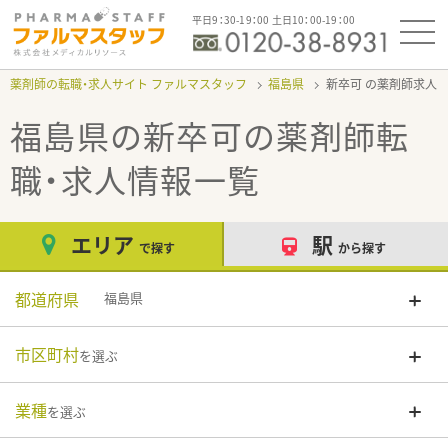
平日9：30-19：00 土日10：00-19：00
薬剤師の転職・求人サイト ファルマスタッフ
福島県
新卒可
福島県の新卒可
の薬剤師転
職・求人情報一覧
エリア
駅
で探す
から探す
都道府県
福島県
市区町村
を選ぶ
業種
を選ぶ