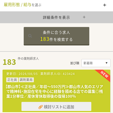
雇用形態 / 給与
を選ぶ
詳細条件を表示
条件に合う求人
183
件を
検索する
183
件の薬剤師求人
並び順
更新日：
2026/08/05
薬剤師求人ID：
423424
正社員
調剤薬局
【郡山市】≪正社員／年収～550万円≫郡山市人気のエリア
で精神科・施設在宅を中心に経験を積める店での募集◎残
業1分単位／産休育休取得後の復帰100％
検討リストに追加