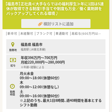
■全店舗の薬歴システムを「Musubi」へ刷新し、IT技術を駆使し
【福島市】正社員≪大手ならではの福利厚生≫年に1回は5連
て患者様へのアドバイスの質を向上させています。
休が取得できる制度！手当てや制度も万全／働く薬剤師を
■各店舗に医療安全専門のMRCを配置することで、重大な事故
バックアップしてくれる環境♪
を未然に防ぐための組織的なリスク管理を実践しています。
検討リストに追加
【こんな方が活躍中】
■子育てをしながら時短勤務制度を活用している薬剤師が多数
在籍しており、育休からの復帰率も95%を超えています。
新卒可
未経験可
ブランク可
車通勤可
高給与(600万円以上)
認
■大手ならではの安定感を重視しつつ、地域密着のマンツーマン
店舗で患者様と深く向き合いたい方が活躍しています。
福島県 福島市
■最新のシステム操作に抵抗がなく、最先端の機材を使いこなし
福島駅 (JR東北本線)
勤務地
ながら効率的に業務を進めたい若手も多く在籍中です。
年収396万円～700万円
【こんな方にオススメ】
月給220,000円～280,000円
■手厚い借上げ社宅制度を利用して、自己負担を抑えながら新し
給与
※年齢・経験による
い土地で生活をスタートさせたい方にぴったりの案件です。
月火水金
■年間休日が120日以上確保されている環境で、仕事だけでなく
09:00～18:00（休憩60分）
趣味や家庭の時間も大切にしたい方に強く推奨します。
木
■充実した研修制度を通じて、対話力や専門知識を磨きながら長
09:00～12:00（休憩なし）
期的な視点でキャリアアップを目指したい方に最適です。
土
勤務
時間
09:00～16:00（休憩60分）
※上記のうち、最大1日8時間、週40時間を基本とする
シフト勤務