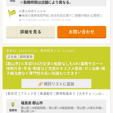
時間
※勤務時間は店舗により異なる。
ています。
≪求人のポイント≫
◆地域の基幹病院門前、総合科目応需でご経験が積める環境◎
◆処方箋枚数100枚/日、薬剤師3名体制
◆郡山駅より車で11分程度、車通勤便利な立地です♪
詳細を見る
お問い合わせ
≪こんな方にオススメ≫
1．自宅通勤コースもあるため、好きな地域で長く安心して働き
たい方
2．産休育休取得後も復帰してお仕事がしたい方
更新日：
2026/07/21
薬剤師求人ID：
423489
3．穏やかな社風で患者様に寄り添った対応をしたい人
正社員
調剤薬局
＼長く働ける環境が整備されています／
【郡山市】≪年収550万交渉≫転勤なしもOK！業務サポート
◆入社時から有給の付与あり！（※入社時期により日数変動あり）
体制万全・手当・制度など充実のオススメ薬局・ガン治療・陽
◆有給休暇の申請は1時間単位より取得OK
子線治療など専門性の高い知識もつきます！
◆産休育休後の復帰率は100％
◆残業は1分単位から申請可能
検討リストに追加
≪企業特徴について≫
・北海道・東北・関東・新潟・東海・関西に200店舗近くの調剤薬局
新卒可
ブランク可
車通勤可
教育制度あり
大手チェーン以外
総
を展開。
・調剤薬局の運営のみならず、介護事業・健康食品事業・ジム運営
福島県 郡山市
なども運営。
郡山駅 (JR磐越西線)／郡山駅 (JR磐越東線)／郡山駅 (JR東北本線)／
勤務地
・全国コース、エリアコースなど、ご自身の状況に応じて選択が可
郡山駅 (JR
…