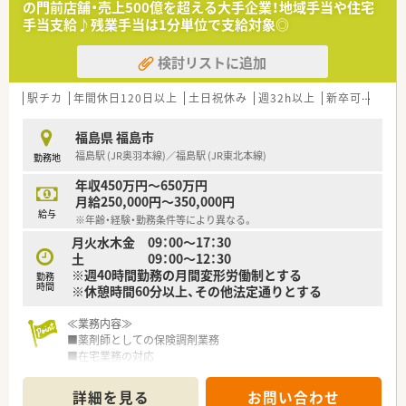
の門前店舗・売上500億を超える大手企業！地域手当や住宅
■在宅医療のパイオニアとして知られ、健康サポートに対する意
手当支給♪残業手当は1分単位で支給対象◎
識も高い会社です。
■ほとんどの店舗で座り投薬を実践し、患者様に目線を合わせて
検討リストに追加
投薬を実施しています。
■「自宅通勤」「狭域エリア」「広域エリア」「全国コース」とライフ
スタイルに合わせて4つの勤務コースから選択する事が可能で
駅チカ
年間休日120日以上
土日祝休み
週32h以上
新卒可
未経
す。
■コースにより住宅手当、社宅補助制度が整備されており、会社
福島県 福島市
として手厚くフォローする体制が整っています。
福島駅 (JR奥羽本線)／福島駅 (JR東北本線)
勤務地
■キャリアアップについても個人の志向に合わせた「マネジメン
トキャリア（エリア長⇒SV⇒支店長⇒支社長）」と「スペシャリス
年収450万円～650万円
トキャリア（専門認定を極めていく）」の2つコースが用意されて
月給250,000円～350,000円
います。
給与
※年齢・経験・勤務条件等により異なる。
■「育休・育短の取得が100%（一般平均83.6％）」の取得実績があ
月火水木金 09：00～17：30
り且つ、「復帰率96%（一般平均40％）」と福利厚生面が充実して
土 09：00～12：30
おり、子育て世代には非常に働きやすいです。
※週40時間勤務の月間変形労働制とする
勤務
時間
※休憩時間60分以上、その他法定通りとする
≪業務内容≫
■薬剤師としての保険調剤業務
■在宅業務の対応
■かかりつけ薬局・薬剤師として患者様対応
詳細を見る
お問い合わせ
≪こんな店舗です≫