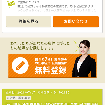
■大手チェーンにはない現場への裁量権があり、社員のアイデア
≪薬局について≫
や声を会社が後押ししてくれるボトムアップの社風です。
■1日の処方せんは40枚前後の店舗です。内科・泌尿器科クリニ
ックの処方をメインに基本一人薬剤師で対応している店舗にな
ります。
■クリニック門前の処方を中心に、広く地域の患者様の処方せん
詳細を見る
お問い合わせ
を受付ております。じっくり患者様と向き合って働きたい方に
オススメの店舗です。
≪注目！お仕事内容≫
■調剤・監査・服薬指導の基本業務を中心に、もちろん、在宅など
わたしたちがあなたの条件にぴった
も学べます。エリアで在宅専門チームも立ち上げしており、連携
りの職場をお探しします。
して店舗負担も軽減しながら企業として対応を進めています。
■全体研修、中途社員研修、Eラーニングなど研修制度も充実し
ており、その他福利厚生も充実しています。ブランクのある方・
調剤薬局未経験の方も安心して学べる体制が整っています。
■幅広い経験を積みたい・一から調剤を学びたい・ブランクのあ
る方などにもおすすめのチェーン薬局です。
【長く働ける環境】
有給休暇の取得や育児休暇など、従業員の皆さんが長く働ける環
境を整えております。シフトは本社が作成しており、店舗全体の
バランスを見て、無理のない人数体制で勤務できるよう調整して
更新日：
2026/07/17
薬剤師求人ID：
502885
おります。
正社員
調剤薬局
お互い様の風土が根付けており、有給休暇の取得率が95％以上
と高水準です。
【石川町】≪正社員募集！／堅実経営の地元企業≫面調剤薬局