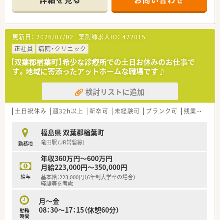
■地域で唯一の精神科入院受け入れ体制を整えており、全254床
のうち現在は60床を稼働させています。
【募集背景と求める人物像について】
更新日：
2026/07/02
薬剤師求人ID：
422015
■ゆくゆくは薬局長を担っていただけるような方を募集してい
ます。病院未経験からでもしっかり安心のサポートがございま
正社員
病院・クリニック
す。
【双葉郡楢葉町】希少な診療所での土日お休みのお仕事で
■エリアで唯一の精神科病院のため、やりがいもございます。入
す。地域に寄添ったアットホームな職場です♪
院調剤と外来調剤もご対応いただきます。
■薬局長になりますと薬剤師としての業務だけでなく、他職種と
検討リストに追加
の連携や協調性も求められます。
【こんな方にオススメ】
土日祝休み
週32h以上
新卒可
未経験可
ブランク可
残業なし(ほぼなし含む)
■地域医療に貢献したい方、歓迎です。医療過疎地でもあり、唯
一の精神科医療を支える病院での業務です。
福島県 双葉郡楢葉町
■病院経験未経験でもご転職を機に新しいことにチャレンジし
竜田駅 (JR常磐線)
勤務地
たい方におススメです。
■病院で好条件で勤務を検討したい方。住居手当等も柔軟にご
年収360万円～600万円
相談いただけます。
月給223,000円～350,000円
給与
基本給：223,000円（6年制大学卒の場合）
【法人特徴について】
経験等を考慮
■公益財団法人が運営する病院であり、地域医療の安定した発展
に貢献し続けている組織です。
月～金
■震災による一時避難を乗り越えて再開を果たした、地域住民か
08：30～17：15（休憩60分）
勤務
らの信頼が厚い医療機関です。
時間