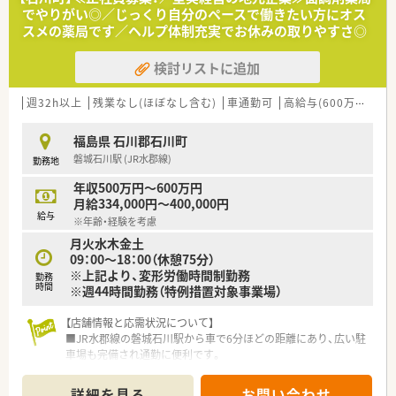
また、育児休暇取得率は90％以上でお仕事をプライベートの両
でやりがい◎／じっくり自分のペースで働きたい方にオス
立が図れる環境です。
スメの薬局です／ヘルプ体制充実でお休みの取りやすさ◎
＼＼＼企業について／／／
検討リストに追加
福島県郡山市に本社をおき、福島県を中心とし多数店舗展開して
いる薬局です。
週32h以上
残業なし(ほぼなし含む)
車通勤可
高給与(600万円以上)
地域に根ざした店舗展開をベースに、地域医療に開かれた薬局作
りを目指しています。
同じエリアに複数店舗があることが多く、通勤範囲内でさまざま
福島県 石川郡石川町
な経験を積んでいただけます。
磐城石川駅 (JR水郡線)
勤務地
年収500万円～600万円
月給334,000円～400,000円
給与
※年齢・経験を考慮
月火水木金土
09：00～18：00（休憩75分）
※上記より、変形労働時間制勤務
勤務
時間
※週44時間勤務（特例措置対象事業場）
【店舗情報と応需状況について】
■JR水郡線の磐城石川駅から車で6分ほどの距離にあり、広い駐
車場も完備され通勤に便利です。
■広域の医療機関から面で処方箋を応需しており、1日の枚数は
平均20枚前後で落ち着いています。
詳細を見る
お問い合わせ