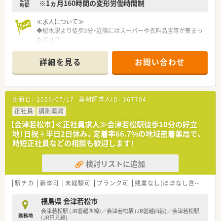
※1ヵ月160時間の変形労働時間制
時間
≪求人について≫
◆桜水駅より徒歩2分・近隣にはスーパーや衣料品店等が集まっ
たエリア
◆土日祝お休みの店舗・平日10:00～19時の開局に合わせてご勤
務していただきます♪
詳細を見る
お問い合わせ
◆福島市内に複数店舗展開あり！地域の
【教育体制・キャリアアップについて】
◆1年目～20年目まで職能別・階層別の研修制度あり！
更新日：
2026/07/17
薬剤師求人ID：
367704
◆職能別研修では新卒1年目～5年目を対象としたスキルアップ
セミナーを実施
正社員
調剤薬局
◆階層別研修では新人から一般レベル、副店長、管理者、店長、バ
【会津若松市】≪正社員求人≫会津若松駅徒歩10分の好立
イヤーと各階層ごとの研修を実施
地！日祝＋半日2日休み。定着率66.7%の地域密着薬局で、
◆調剤とOTCに分野別けした各種講座をe-Learningで学べる
時短正社員などの相談も歓迎します！
◆研修認定薬剤師や実務実習指導薬剤師といった資格取得支援
もございます
検討リストに追加
＼企業について／
■1960年の創業以来「お客様第一主義」の信念のもと、現在は東
駅チカ
新卒可
未経験可
ブランク可
残業なし(ほぼなし含む)
転
日本で多くの店舗を展開しています（355店舗 ※2023年時
点）。
福島県 会津若松市
門前薬局という役割ではなく地域の生活者医療を担う存在とし
会津若松駅 (JR磐越西線)／会津若松駅 (JR磐越西線)／会津若松駅
勤務地
て成長し続けています。
(JR只見線)