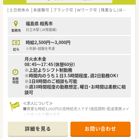
土日祝休み
未経験可
ブランク可
Ｗワーク可
残業なし(ほぼなし含む)
福島県 相馬市
日立木駅 (JR常磐線)
勤務地
時給2,500円～3,000円
※年齢・経験を考慮
給与
月火水木金
08：45～17：45（休憩60分）
※上記よりシフト制勤務
※時間内のうち１日3.5時間程度、週2日勤務OK！
勤務
※1日8時間のご相談も可能
時間
※週10時間程度の勤務想定、曜日・お時間は柔軟に相
談可
≪求人について≫
■貴重な時給3,000円の高時給求人です！施設調剤・監査業務メイ
ンでゆったり働けます。
■仙台からお車で1時間の距離の施設です、もちろん通勤費・高
速代は全額支給いたします◎
詳細を見る
お問い合わせ
■16時台の終業もOK！希望の曜日・お時間での勤務を担当コンサ
ルティングがしっかり交渉・調整いたします。