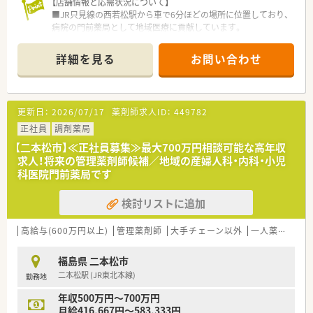
【店舗情報と応需状況について】
■JR只見線の西若松駅から車で6分ほどの場所に位置しており、
病院の門前薬局として地域医療に貢献しています。
■応需科目は精神科と内科が中心となっており、1日の処方箋枚
数は30枚から80枚程度と時期により変動がある環境です。
詳細を見る
お問い合わせ
■薬剤師は常勤1名とパート2名の体制で運営されており、医療
事務は常勤3名が在籍して円滑な店舗運営を支えています。
【募集背景と求める人物像について】
更新日：
2026/07/17
薬剤師求人ID：
449782
■現在は管理薬剤師1名に夜勤の負担が集中しているため、体制
強化と負担軽減を目指して正社員を急募することとなりまし
正社員
調剤薬局
た。
【二本松市】≪正社員募集≫最大700万円相談可能な高年収
■夜勤対応が可能な方を優先的に採用したいと考えており、月3
求人！将来の管理薬剤師候補／地域の産婦人科・内科・小児
～5回程度の夜勤が発生します。お休みのメリハリがつけやすい
科医院門前薬局です
環境です。
■若手の方であれば調剤未経験からの挑戦も歓迎しており、新し
検討リストに追加
い環境で一からスキルを積み上げたい意欲的な方を募ります。
【法人特徴について】
高給与(600万円以上)
管理薬剤師
大手チェーン以外
一人薬剤師
■地域に密着した運営を続けている法人であり、大手チェーンに
はない柔軟な体制と風通しの良い社風が魅力の企業です。
福島県 二本松市
■社員の生活を第一に考えた福利厚生を整えており、駐車場料金
二本松駅 (JR東北本線)
勤務地
の会社負担や社宅の相談にも柔軟に対応する方針を掲げていま
す。
年収500万円～700万円
■お人柄重視の採用のため、社員の方みなさんコミュニケーショ
月給416,667円～583,333円