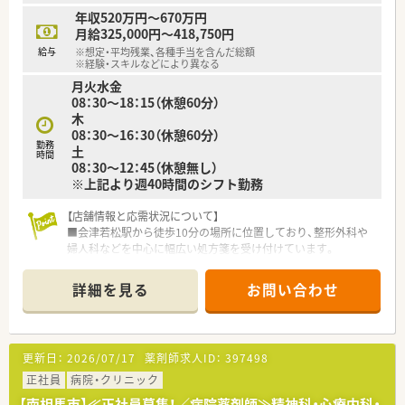
■業界平均の店舗面積より2～5倍の店舗面積があり、その分調
年収520万円～670万円
剤室もその分広くなっており衛生的な環境を保っています。
月給325,000円～418,750円
■1店舗当たりの平均売上高が業界ナンバー１となっています。
給与
※想定・平均残業、各種手当を含んだ総額
医薬品の品目数は総合病院並みの1,500～3,000種類
※経験・スキルなどにより異なる
■投薬スペースにはプライバシー配慮の個別ブースも設置して
月火水金
おり、座り投薬を実施するケースもあります。
08：30～18：15（休憩60分）
■薬物治療を主とする薬局機能、健康相談・予防医療のヘルスサ
木
ポート、日常生活を支える買物拠点。
08：30～16：30（休憩60分）
この3つを軸に「最も身近なヘルスケアセンター」として地域の
勤務
土
時間
生活者医療を担い続けています。
08：30～12：45（休憩無し）
※上記より週40時間のシフト勤務
【店舗情報と応需状況について】
■会津若松駅から徒歩10分の場所に位置しており、整形外科や
婦人科などを中心に幅広い処方箋を受け付けています。
■1日あたりの処方箋応需枚数は約30枚となっており、常勤とパ
ートの薬剤師が協力して丁寧な対応を行っています。
詳細を見る
お問い合わせ
■内科や循環器科の処方箋も応需しているため、地域の患者様に
寄り添いながら幅広い科目の知識を深められる環境です。
【こんな方が活躍中】
更新日：
2026/07/17
薬剤師求人ID：
397498
■平均年齢37歳と若手から中堅までの薬剤師がバランスよく在
籍しており、それぞれの得意分野を活かして活躍しています。
正社員
病院・クリニック
■10年勤務割合が66.7%と非常に高い定着率を誇っており、幅広
【南相馬市】≪正社員募集！／病院薬剤師≫精神科・心療内科・