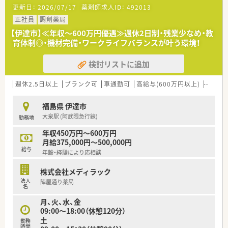
更新日：
2026/07/17
薬剤師求人ID：
492013
いる薬局です。
地域に根ざした店舗展開をベースに、地域医療に開かれた薬局作
正社員
調剤薬局
りを目指しています。
【伊達市】≪年収～600万円優遇≫週休2日制・残業少なめ・教
同じエリアに複数店舗があることが多く、通勤範囲内でさまざま
育体制◎・機材完備・ワークライフバランスが叶う環境！
な経験を積んでいただけます。
検討リストに追加
週休2.5日以上
ブランク可
車通勤可
高給与(600万円以上)
寮・借
福島県 伊達市
大泉駅 (阿武隈急行線)
勤務地
年収450万円～600万円
月給375,000円～500,000円
給与
年齢・経験により応相談
株式会社メディラック
法人
陣屋通り薬局
名
月、火、水、金
09:00～18:00（休憩120分）
土
勤務
時間