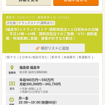
■薬剤師は常時1～2名体制となっており、他に事務スタッフ2名
が在籍し業務をサポートします。
【募集背景と求める人物像について】
更新日：
2026/07/17
薬剤師求人ID：
474281
■長年にわたり店舗を支えてきた管理薬剤師の後任として、次代
を担っていただける方を募集します。
正社員
ドラッグストア(調剤あり)
■一人薬剤師となる時間帯もあるため、責任感を持って主体的に
【福島市】≪ドラッグストア・調剤併設店≫土日祝休みの店舗
業務に取り組めるご経験者を歓迎します。
／平日10時～19時／調剤併設店でのご勤務／OTC・調剤業
■スキルや経験以上に患者様へ寄り添う気持ちを重視しており、
務／地域医療に貢献／接客が好きな方歓迎♪
お人柄の良い方を求めています。
検討リストに追加
【法人特徴について】
■福島県内に3店舗の調剤薬局を展開し、地域住民の健康を支え
るかかりつけ薬局を目指しています。
駅チカ
土日休み(相談可含む)
新卒可
未経験可
車通勤可
教育制
■処方箋調剤だけでなく、OTC医薬品の販売や健康相談にも力を
入れ、地域医療に貢献しています。
福島県 福島市
■経営層も薬剤師のため現場への理解が深く、社員の意見やアイ
桜水駅 (福島交通飯坂線)
勤務地
デアを尊重する風通しの良い社風です。
年収480万円～550万円
月給300,000円～343,750円
給与
※年齢・経験による
※残業代15分単位で支給
月～金
10：00～19：00（休憩60分）
勤務