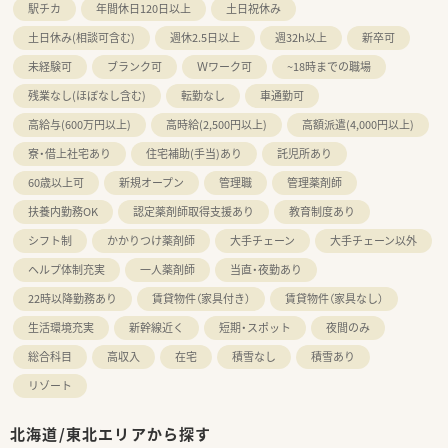
駅チカ
年間休日120日以上
土日祝休み
土日休み(相談可含む)
週休2.5日以上
週32h以上
新卒可
未経験可
ブランク可
Ｗワーク可
~18時までの職場
残業なし(ほぼなし含む)
転勤なし
車通勤可
高給与(600万円以上)
高時給(2,500円以上)
高額派遣(4,000円以上)
寮・借上社宅あり
住宅補助(手当)あり
託児所あり
60歳以上可
新規オープン
管理職
管理薬剤師
扶養内勤務OK
認定薬剤師取得支援あり
教育制度あり
シフト制
かかりつけ薬剤師
大手チェーン
大手チェーン以外
ヘルプ体制充実
一人薬剤師
当直・夜勤あり
22時以降勤務あり
賃貸物件（家具付き）
賃貸物件（家具なし）
生活環境充実
新幹線近く
短期・スポット
夜間のみ
総合科目
高収入
在宅
積雪なし
積雪あり
リゾート
北海道/東北エリアから探す