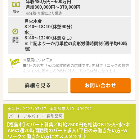
年収480万円～600万円
と高水準です。
月給300,000円～370,000円
また、育児休暇取得率は90％以上でお仕事をプライベートの両
給与
※経験・年齢により優遇
立が図れる環境です。
月火木金
8：40～18：10（休憩90分）
＼＼＼企業について／／／
水土
福島県郡山市に本社をおき、福島県を中心とし多数店舗展開して
8：40～12：40（休憩なし）
いる薬局です。
勤務
時間
※上記より一か月単位の変形労働時間制（週平均40時
地域に根ざした店舗展開をベースに、地域医療に開かれた薬局作
間）
りを目指しています。
同じエリアに複数店舗があることが多く、通勤範囲内でさまざま
な経験を積んでいただけます。
≪薬局について≫
■1日の処方せんは40枚前後の店舗です。内科クリニックの処方
をメインに基本１名体制で対応している店舗になります。
■クリニック門前の処方を中心に、広く地域の患者様の処方せん
を受付ております。じっくり患者様と向き合って働きたい方に
詳細を見る
お問い合わせ
オススメの店舗です。
■近隣に店舗展開しラウンダー人材や店舗間の応援体制が整っ
ており、希望休の取りやすさも◎です！
更新日：
2026/07/17
薬剤師求人ID：
499791
≪注目！お仕事内容≫
■調剤・監査・服薬指導の基本業務を中心に、もちろん、在宅など
パート・アルバイト
調剤薬局
も学べます。エリアで在宅専門チームも立ち上げしており、連携
【福島市】≪パート募集／時給2500円も相談OK！≫火・水・木
して店舗負担も軽減しながら企業として対応を進めています。
AMの週20時間勤務のパート求人！平日のみ働きたい方・W
■全体研修、中途社員研修、Eラーニングなど研修制度も充実し
ワークで働きたい方にオススメです♪
ており、その他福利厚生も充実しています。ブランクのある方・