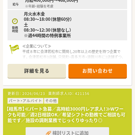
給与
※年齢・経験を考慮
月火水木金
08:30～18:00（休憩60分）
土
勤務
08:30～12:30（休憩なし）
時間
※週44時間の特例事業所
≪企業について≫
平成８年に会津若松市に開局し20年以上の歴史を持つ企業で
す。会津若松市3店舗、只見町・喜多方市・須賀川市に1店舗ずつ、
計6店舗の薬局です。
時代の変化に柔軟に対応しつつ、地域に密着した経営を行う安定
詳細を見る
お問い合わせ
の地元企業です。
更新日：
2026/06/23
薬剤師求人ID：
421156
パート・アルバイト
その他
【相馬市】≪パート急募／高時給3000円レア求人！≫Wワー
クも可能／週2日相談OK／希望シフトの勤務でご相談も可
能です／施設の調剤業務でじっくりゆったり◎
検討リストに追加