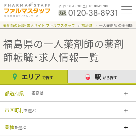
平日9：30-19：00 土日10：00-19：00
薬剤師の転職・求人サイト ファルマスタッフ
福島県
一人薬剤師
福島県の一人薬剤師
の薬剤
師転職・求人情報一覧
エリア
駅
で探す
から探す
都道府県
福島県
市区町村
を選ぶ
業種
を選ぶ