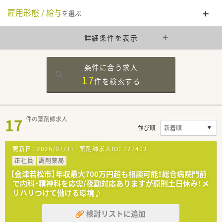
雇用形態 / 給与
を選ぶ
詳細条件を表示
条件に合う求人
17
件を
検索する
17
件の薬剤師求人
並び順
更新日：
2026/07/31
薬剤師求人ID：
727402
正社員
調剤薬局
【会津若松市】年収最大700万円超も相談可能！総合病院門前
で内科・精神科を応需/夜勤対応ありますが原則土日休み！メ
リハリつけて働ける環境♪
検討リストに追加