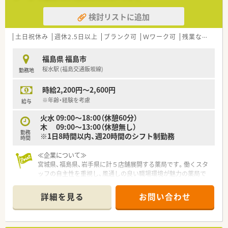
調剤薬局未経験の方も安心して学べる体制が整っています。
検討リストに追加
■幅広い経験を積みたい・一から調剤を学びたい・ブランクのあ
る方などにもおすすめのチェーン薬局です。
土日祝休み
週休2.5日以上
ブランク可
Ｗワーク可
残業なし(ほぼなし含む)
【安心の教育体制】
新卒の方向けには、新入社員導入研修で約2週間集中して研修が
福島県 福島市
行われます。
桜水駅 (福島交通飯坂線)
勤務地
その後フォロー研修やスキルアップ勉強会もございます。
※中途入社の方は、OJT研修として店舗の先輩社員から教えてい
時給2,200円～2,600円
ただきながら、業務を覚えていただきます！
社外研修として、ファーマシーセミナーや日本薬剤師会主催の研
※年齢・経験を考慮
給与
修会・学術大会にご希望がある方はご参加いただけます。
火水 09:00～18:00（休憩60分）
木 09:00～13:00（休憩無し）
【長く働ける環境】
勤務
※1日8時間以内、週20時間のシフト制勤務
有給休暇の取得や育児休暇など、従業員の皆さんが長く働ける環
時間
境を整えております。シフトは本社が作成しており、店舗全体の
バランスを見て、無理のない人数体制で勤務できるよう調整して
≪企業について≫
おります。
宮城県、福島県、岩手県に計５店舗展開する薬局です。働くスタ
お互い様の風土が根付けており、有給休暇の取得率が95％以上
ッフの自主性を重視し、風通しの良い職場環境が魅力の薬局で
と高水準です。
す。
また、育児休暇取得率は90％以上でお仕事をプライベートの両
門前クリニックの処方をメインに、在宅への展開も少しずつ進め
詳細を見る
お問い合わせ
立が図れる環境です。
ています。
＼＼＼企業について／／／
福島県郡山市に本社をおき、福島県を中心とし多数店舗展開して