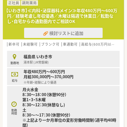
■その後フォロー研修やスキルアップ勉強会もございます。
正社員
調剤薬局
※中途入社の方は、OJT研修として店舗の先輩社員から教えてい
【いわき市】≪内科・泌尿器科メイン≫年収480万円～600万
ただきながら、業務を覚えていただきます！
円／経験考慮し年収優遇／木曜は隔週で休業日／転勤な
■社外研修として、ファーマシーセミナーや日本薬剤師会主催の
し・自宅からの通勤圏内でご相談OK
研修会・学術大会にご希望がある方はご参加いただけます。
検討リストに追加
【長く働ける環境】
◆有給休暇の取得や育児休暇など、従業員の皆さんが長く働ける
環境を整えております。
新卒可
未経験可
ブランク可
車通勤可
高給与(600万円以上)
寮・
◆シフトは本社が作成しており、店舗全体のバランスを見て、無
理のない人数体制で勤務できるよう調整しております。
福島県 いわき市
◆お互い様の風土が根付けており、有給休暇の取得率が95％以
湯本駅 (JR常磐線)
勤務地
上と高水準です。
◆育児休暇取得率は90％以上でお仕事とプライベートの両立が
年収480万円～600万円
図れる環境です。
月給300,000円～370,000円
給与
※年齢・経験により優遇
＼＼＼企業について／／／
月火水金
福島県郡山市に本社をおき、福島県を中心とし多数店舗展開して
8：30～18：00（休憩90分）
いる薬局です。
第1・3・5木曜
地域に根ざした店舗展開をベースに、地域医療に開かれた薬局作
8：30～12：30(休憩なし)
りを目指しています。
土
同じエリアに複数店舗があることが多く、通勤範囲内でさまざま
勤務
時間
8：30～～17：30（休憩90分）
な経験を積んでいただけます。
※上記より一か月単位の変形労働時間制（週平均40時
間）