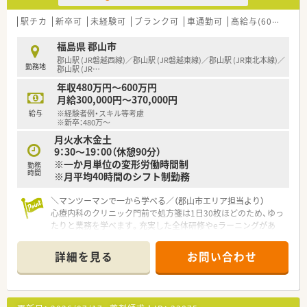
【長く働ける環境】
駅チカ
新卒可
未経験可
ブランク可
車通勤可
高給与(600万円以上)
有給休暇の取得や育児休暇など、従業員の皆さんが長く働ける環
境を整えております。シフトは本社が作成しており、店舗全体の
福島県 郡山市
バランスを見て、無理のない人数体制で勤務できるよう調整して
郡山駅 (JR磐越西線)／郡山駅 (JR磐越東線)／郡山駅 (JR東北本線)／
勤務地
おります。
郡山駅 (JR
…
お互い様の風土が根付けており、有給休暇の取得率が95％以上
年収480万円～600万円
と高水準です。
月給300,000円～370,000円
また、育児休暇取得率は90％以上でお仕事をプライベートの両
給与
※経験者例・スキル等考慮
立が図れる環境です。
※新卒：480万～
月火水木金土
＼＼＼企業について／／／
9：30～19：00（休憩90分）
福島県郡山市に本社をおき、福島県を中心とし多数店舗展開して
※一か月単位の変形労働時間制
勤務
いる薬局です。
時間
※月平均40時間のシフト制勤務
地域に根ざした店舗展開をベースに、地域医療に開かれた薬局作
りを目指しています。
＼マンツーマンで一から学べる／（郡山市エリア担当より）
同じエリアに複数店舗があることが多く、通勤範囲内でさまざま
心療内科のクリニック門前で処方箋は1日30枚ほどのため、ゆっ
な経験を積んでいただけます。
たりと業務を学べます。充実した全体研修やeラーニングがあ
り、実務未経験の方も安心です。
＊------------------------------------------＊
詳細を見る
お問い合わせ
【店舗情報と応需状況について】
■JR各線が乗り入れる郡山駅から徒歩5分ほどの好立地にあり、
毎日の通勤が非常にスムーズで負担の少ない調剤薬局です。
■近隣の心療内科の処方箋をメインに受けており、じっくりと患