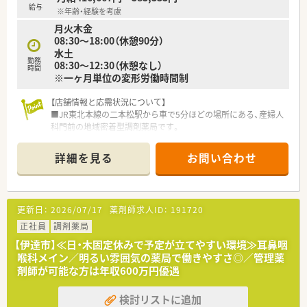
ン取りやすく、風通しの良い社風に繋がっています。
給与
※年齢・経験を考慮
月火木金
【求人特徴について】
08:30～18:00（休憩90分）
■夜勤時は22時まで事務スタッフが在籍しているため、一人き
水土
りで全ての業務を抱え込む不安がなく安心して勤務できます。
勤務
08:30～12:30（休憩なし）
■周辺には商業施設もあり、勤務前後のお買い物や生活に困らな
時間
※一ヶ月単位の変形労働時間制
い利便性の高いエリアに店舗が位置しています。
■離職率が低く安定して長く働ける環境が整っており、育休や産
休の取得実績もあるためライフステージの変化にも柔軟に対応
【店舗情報と応需状況について】
が可能です。
■JR東北本線の二本松駅から車で5分ほどの場所にある、産婦人
科門前の地域密着型調剤薬局です。
■応需科目は内科・婦人科・産科・小児科であり、1日あたり約50
枚の処方箋を応需しています。
詳細を見る
お問い合わせ
■現在は薬剤師1名と事務員3名体制で業務にあたっており、増
員募集を行っています。
【法人特徴について】
更新日：
2026/07/17
薬剤師求人ID：
191720
■福島県二本松市に1店舗のみを展開しており、地域に根ざした
医療を提供している調剤薬局です。
正社員
調剤薬局
■今後も新規出店など事業拡大を計画しており、将来的にポスト
【伊達市】≪日・木固定休みで予定が立てやすい環境≫耳鼻咽
が生まれやすい環境があります。
喉科メイン／明るい雰囲気の薬局で働きやすさ◎／管理薬
■高齢の患者様が多く、服薬指導をしっかり行い患者様との関係
剤師が可能な方は年収600万円優遇
性を大事にしている薬局です。
検討リストに追加
【こんな取り組みをしています】