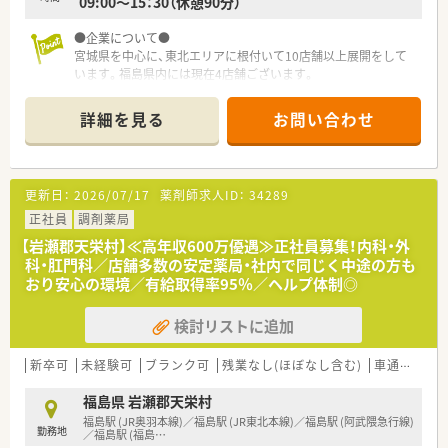
09:00～15：30（休憩90分）
●企業について●
宮城県を中心に、東北エリアに根付いて10店舗以上展開をして
います。福島県内には現在4店舗ございます。
社長をはじめ、経営陣はいつも現場目線でいてくれる社風の企業
です。
詳細を見る
お問い合わせ
調剤薬局の運営にとどまらず、福祉・介護事業にも参入してお
り、会社としての安定感もございます。
●ステップアップできる環境●
更新日：
2026/07/17
薬剤師求人ID：
34289
新しい技術や共有すべき情報について、本社研修、セミナー、勉
強会などの参加促進をしており、しっかりとした教育環境をご用
正社員
調剤薬局
意しています！
【岩瀬郡天栄村】≪高年収600万優遇≫正社員募集！内科・外
優秀な人材を育成することは、同社の要であると考え、今後の同
科・肛門科／店舗多数の安定薬局・社内で同じく中途の方も
社の将来を担う方々が、仕事を通じてステップアップ出来るよう
おり安心の環境／有給取得率95％／ヘルプ体制◎
な環境作りを行っています。
検討リストに追加
●こんな薬局です！●
阿武隈急行の大泉駅から車で3分の距離にあり、徒歩だと約15分
ほどのエリアにございます。
新卒可
未経験可
ブランク可
残業なし(ほぼなし含む)
車通勤可
近隣には眼科や内科の医療機関があり、処方箋枚数は1日30～35
枚程度で余裕をもって業務に取り組める環境です。
福島県 岩瀬郡天栄村
また、木・日が固定休のため、オンオフのメリハリをつけて働く
福島駅 (JR奥羽本線)／福島駅 (JR東北本線)／福島駅 (阿武隈急行線)
勤務地
ことが可能です！
／福島駅 (福島
…