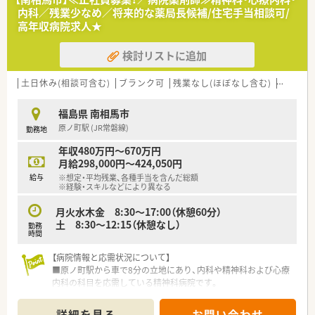
い世代 of のスタッフが安定してキャリアを築いています。
内科／残業少なめ／将来的な薬局長候補/住宅手当相談可/
■仕事だけでなく地域の人々との関わりを大切にし、主体的に周
高年収病院求人★
りのサポートへ取り組むスタッフが多く在籍しています。
検討リストに追加
【やりがい/おすすめポイント】
■ドクターとの信頼関係のもと、安心して調剤や疑義照会に取り
組むことができます。まだお若いドクターのため息が長い経営
土日休み(相談可含む)
ブランク可
残業なし(ほぼなし含む)
転勤な
基盤があります。
■スタッフ全員が協力して一つの課題を成し遂げる風土があり、
福島県 南相馬市
仲間と連携しながら仕事を進める喜びを実感できます。
原ノ町駅 (JR常磐線)
勤務地
■地域医療と一言で言ってもそのアプローチ方法は様々です。本
来のあるべき医療に関して考え、実践できる風土があります。
年収480万円～670万円
月給298,000円～424,050円
【法人特徴について】
給与
※想定・平均残業、各種手当を含んだ総額
■福島県内の会津エリアを中心に店舗展開しており、地域に深く
※経験・スキルなどにより異なる
根ざした医療サービスを提供する密着型企業です。
■代表は40代前半と若く、現場スタッフとの意見交換もスムー
月火水木金 8:30～17:00（休憩60分）
ズに行うことができる風通しの良い組織風土が魅力です。
土 8:30～12:15（休憩なし）
勤務
■学ぶ意欲を全面的にバックアップする社風があり、薬剤師会へ
時間
の加入費用補助や勉強会の開催などを積極的に行っています。
【病院情報と応需状況について】
■原ノ町駅から車で8分の立地にあり、内科や精神科および心療
内科の科目を応需している精神科病院です。
■現在は常勤の薬剤師1名と調剤補助2名が在籍しており、処方
箋の調剤や管理業務を円滑に行っています。
詳細を見る
お問い合わせ