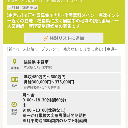
更新日：
2026/07/17
薬剤師求人ID：
33875
者様に向き合える環境です。
■処方箋枚数は1日平均30枚前後と比較的ゆったりしており、常
正社員
調剤薬局
時1名から2名の薬剤師と事務員2名で対応しています。
【本宮市】≪正社員募集≫内科・泌尿器科メイン／高速インタ
ー近くの立地／福島県に広く展開中の地場の調剤薬局／一
【求人情報について】
人薬剤師／管理薬剤師候補の募集です！
■調剤経験者であれば経験が浅い方でもエントリー可能で、正社
員の勤務薬剤師として腰を据えて働くことができます。
検討リストに追加
■給与条件は年収480万円から600万円の間で、これまでの調剤
経験や前職のスキル等を考慮して決定されます。
■平日の開局時間は9時30分から19時までとなっており、土曜日
新卒可
未経験可
ブランク可
残業なし(ほぼなし含む)
車通勤可
も同時間で開局しているためシフト制での勤務です。
福島県 本宮市
【想定される業務内容】
本宮駅 (JR東北本線)
勤務地
■心療内科を主とした処方箋の調剤業務、監査、そして患者様へ
の丁寧な服薬指導といった基本業務を担当いただきます。
年収480万円～600万円
■門前処方を中心に対応しながら、地域包括ケアに貢献できる未
月給300,000円～375,000円
来型の薬剤師を目指して在宅医療も学ぶことができます。
給与
※経験者例・スキル等考慮
■エリアごとに在宅専門チームを立ち上げており、店舗の負担を
月～金
軽減しながら企業全体で連携して対応を進めています。
9：00～18：30(休憩60分)
土
【法人特徴について】
9：00～13：00(休憩なし)
■1989年に前身となる有限会社を設立して以来、現在では東日
勤務
時間
※一か月単位の変形労働時間制勤務
本を中心に約200店舗の調剤薬局を展開しています。
※月平均週40時間内のシフト制勤務
■2006年からは介護事業にも参入しており、地域の要請に応え
ながら各種施設を全31施設運営している法人です。