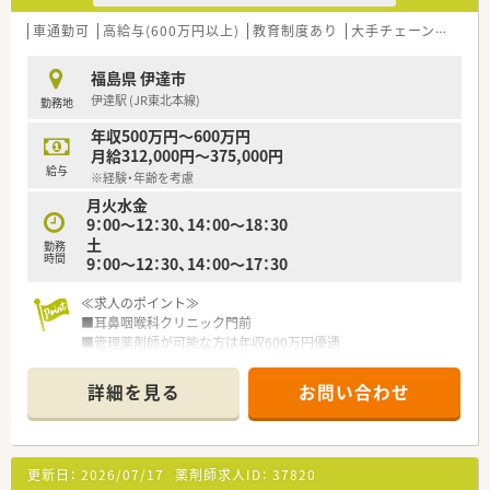
■高齢の患者様との服薬指導を大切にし、地域住民との関係性を
重視したきめ細やかな医療提供に努めています。
車通勤可
高給与(600万円以上)
教育制度あり
大手チェーン以外
■更年期障害の処方で漢方薬を取り扱っており、漢方薬に関する
知識を深めることが可能です。
福島県 伊達市
■地元の方を中心に採用し、異動なく長く勤めてもらえるような
伊達駅 (JR東北本線)
勤務地
働きやすい環境づくりをしています。
年収500万円～600万円
月給312,000円～375,000円
給与
※経験・年齢を考慮
月火水金
9：00～12：30、14：00～18：30
土
勤務
時間
9：00～12：30、14：00～17：30
≪求人のポイント≫
■耳鼻咽喉科クリニック門前
■管理薬剤師が可能な方は年収600万円優遇
■日・木固定休で、メリハリのある勤務が叶います♪
■店舗はお子さま向けに飾られたカウンターが特徴的で、広々し
詳細を見る
お問い合わせ
ております。
【安心の教育体制】
■新卒の方向けには、新入社員導入研修で約2週間集中して研修
更新日：
2026/07/17
薬剤師求人ID：
37820
が行われます。