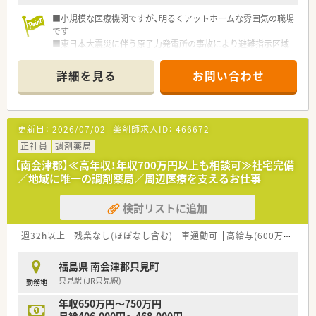
■地域の精神科医療を支える重要な拠点として、今後も安定した
■小規模な医療機関ですが、明るくアットホームな雰囲気の職場
病院運営を目指しています。
です
■東日本大震災に伴う原子力発電所の事故により避難指示区域
となった双葉地区へ住民の方が安心して帰還し、安心して生活で
きるよう、患者様に寄り添った医療に取り組んでいます。
詳細を見る
お問い合わせ
■福島県職員採用候補者試験（大学卒程度／民間企業等職務経験
者）への申し込みが必要です。
また、上記試験以外にも雇用できる場合がありますので、詳細
は弊社までご確認下さい。
更新日：
2026/07/02
薬剤師求人ID：
466672
正社員
調剤薬局
【南会津郡】≪高年収！年収700万円以上も相談可≫社宅完備
／地域に唯一の調剤薬局／周辺医療を支えるお仕事
検討リストに追加
週32h以上
残業なし(ほぼなし含む)
車通勤可
高給与(600万円以上)
福島県 南会津郡只見町
只見駅 (JR只見線)
勤務地
年収650万円～750万円
月給406,000円～468,000円