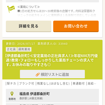
≪薬局について≫
■1日の処方せんは20～30枚前後の店舗です。内科泌尿器科ク
リニックの処方をメインに薬剤師は１名体制で対応している店
舗になります。
■クリニック門前の処方を中心に、広く地域の患者様の処方せん
詳細を見る
お問い合わせ
を受付ております。じっくり患者様と向き合って働きたい方に
オススメの店舗です。
≪注目！お仕事内容≫
更新日：
2026/07/17
薬剤師求人ID：
33940
■調剤・監査・服薬指導の基本業務を中心に、もちろん、在宅など
も学べます。エリアで在宅専門チームも立ち上げしており、連携
正社員
調剤薬局
して店舗負担も軽減しながら企業として対応を進めています。
【伊達郡桑折町】≪安定薬局の正社員求人！≫年収600万円優
■全体研修、中途社員研修、Eラーニングなど研修制度も充実し
遇！教育・フォローもしっかりした薬局チェーンの求人で
ており、その他福利厚生も充実しています。ブランクのある方・
す。お休みの取りやすさも◎
調剤薬局未経験の方も安心して学べる体制が整っています。
■幅広い経験を積みたい・一から調剤を学びたい・ブランクのあ
検討リストに追加
る方などにもおすすめのチェーン薬局です。
【長く働ける環境】
駅チカ
ブランク可
残業なし(ほぼなし含む)
車通勤可
高給与(600万円以上)
有給休暇の取得や育児休暇など、従業員の皆さんが長く働ける環
境を整えております。シフトは本社が作成しており、店舗全体の
福島県 伊達郡桑折町
バランスを見て、無理のない人数体制で勤務できるよう調整して
桑折駅 (JR東北本線)
勤務地
おります。
お互い様の風土が根付けており、有給休暇の取得率が95％以上