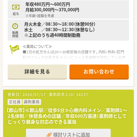
年収480万円～600万円
月給300,000円～370,000円
給与
※年齢・経験を考慮
月火木金／08：30～18：00（休憩90分）
水土 ／08：30～12：30（休憩なし）
勤務
※上記のうち週40時間制勤務
時間
≪薬局について≫
■1日の処方せんは20～30枚前後の店舗です。内科・外科・肛門
科クリニックの処方をメインに１～２名体制で対応している店
舗になります。
■クリニック門前の処方を中心に、広く地域の患者様の処方せん
詳細を見る
お問い合わせ
を受付ております。じっくり患者様と向き合って働きたい方に
オススメの店舗です。
≪注目！お仕事内容≫
更新日：
2026/07/17
薬剤師求人ID：
34237
■調剤・監査・服薬指導の基本業務を中心に、もちろん、在宅など
も学べます。エリアで在宅専門チームも立ち上げしており、連携
正社員
調剤薬局
して店舗負担も軽減しながら企業として対応を進めています。
【郡山市】≪郡山駅／徒歩5分≫心療内科メイン／薬剤師1～
■全体研修、中途社員研修、Eラーニングなど研修制度も充実し
2名体制／休憩長めの店舗／年収600万優遇！薬剤師として
ており、その他福利厚生も充実しています。ブランクのある方・
じっくり親身な対応のできる薬局
調剤薬局未経験の方も安心して学べる体制が整っています。
■幅広い経験を積みたい・一から調剤を学びたい・ブランクのあ
検討リストに追加
る方などにもおすすめのチェーン薬局です。