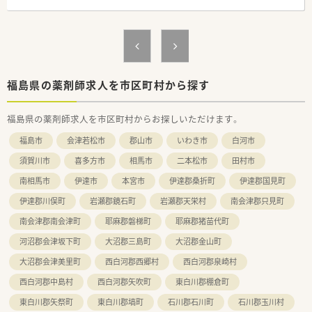
■調剤未経験者の方も応募OKです！将来的には一人薬剤師の勤
務になりますが引き継ぎや施設職員が独り立ちをしっかりサポ
ートいたします。
■施設内調剤の求人のため処方内容は軽く定期処方も多いため
安定の就業環境です。
≪施設について≫
福島県の薬剤師求人を市区町村から探す
クリニックやグループホームも経営する地域密着型の介護施設
です。病状安定期にある寝たきりの方や、脳血管障害後遺症、認
福島県の薬剤師求人を市区町村からお探しいただけます。
知症などの障害を持つ方に看護・介護・機能訓練を中心とした
様々なサービスを提供しています。利用者様の自立性を支援し
福島市
会津若松市
郡山市
いわき市
白河市
て家庭への復帰を目指す、医療と福祉の中間施設です。
須賀川市
喜多方市
相馬市
二本松市
田村市
南相馬市
伊達市
本宮市
伊達郡桑折町
伊達郡国見町
伊達郡川俣町
岩瀬郡鏡石町
岩瀬郡天栄村
南会津郡只見町
南会津郡南会津町
耶麻郡磐梯町
耶麻郡猪苗代町
河沼郡会津坂下町
大沼郡三島町
大沼郡金山町
大沼郡会津美里町
西白河郡西郷村
西白河郡泉崎村
西白河郡中島村
西白河郡矢吹町
東白川郡棚倉町
東白川郡矢祭町
東白川郡塙町
石川郡石川町
石川郡玉川村