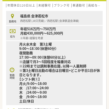
年間休日120日以上
未経験可
ブランク可
車通勤可
高給与(600万円以上)
福島県 会津若松市
西若松駅 (JR只見線)／西若松駅 (会津鉄道会津線)
勤務地
年収516万円～750万円
月給430,000円～625,000円
給与
※年齢・経験を考慮
月火水木金 第3土曜
9:00～18：00（休憩60分）
夜間勤務
17：00～09：00（休憩60分以上）
※店舗で月3～5回程度を輪番対応
※22時までは調剤事務在籍、以降一人薬剤師
※第3土曜日出勤の場合は日曜日+どこか平日1日が休
日となります。
勤務
時間
【シフト例①】
月火/9:00～18:00
水 /17:00～24:00
木 /24:00～9:00
金 /9:00～18:00
土日/休日