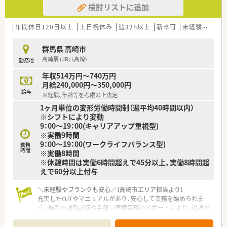
検討リストに追加
年間休日120日以上
土日祝休み
週32h以上
新卒可
未経験可
ブ
群馬県 高崎市
高崎駅 (JR八高線)
勤務地
年収514万円～740万円
月給240,000円～350,000円
給与
※経験、年齢等を考慮の上決定
1ヶ月単位の変形労働時間制（週平均40時間以内）
※シフトにより変動
9：00～19：00(キャリアアップ重視型)
※実働9時間
9：00～19：00(ワークライフバランス型)
勤務
時間
※実働8時間
※休憩時間は実働6時間超えで45分以上、実働8時間超
えで60分以上付与
＼未経験やブランクも安心／（高崎市エリア担当より）
充実したOJTやマニュアルがあり、安心して業務を始められま
す。最新の調剤設備や手厚い医療事務のサポートにより、過誤の
リスクも極めて低いです。
＊------------------------------------------＊