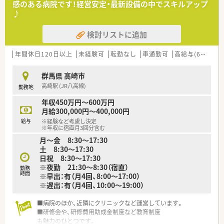
感のある病院です！経営安定・最新設備の中でスキルアップ
その他、学会発表にも積極的に参加しており、日々の取り組みか
♪
ら奨励し調剤過誤防止については全社共有しています。
検討リストに追加
☆【福利厚生面】
産前・産後・育児休暇は100%取得可能で、時短勤務で働く社員も
多数いる環境です。
年間休日120日以上
未経験可
転勤なし
車通勤可
高給与(600万円以上)
また、転居を伴う異動はなく、キャリアやライフプランの希望に
応じて、長く安心して働ける環境作りをしております。
群馬県 高崎市
高崎駅 (JR八高線)
勤務地
年収450万円～600万円
月給300,000円～400,000円
給与
※経験など考慮し決定
※年収に宿直月3回分含む
月～金 8:30～17:30
土 8:30～17:30
日祝 8:30～17:30
※夜勤 21:30～8:30（宿直）
勤務
時間
※早出：有（月4回、8:00～17:00）
※遅出：有（月4回、10:00～19:00）
■病院のほか、近隣にクリニックなど運営しています。
■研修会や、研修費用助成金制度など教育制度
も魅力のひとつです。