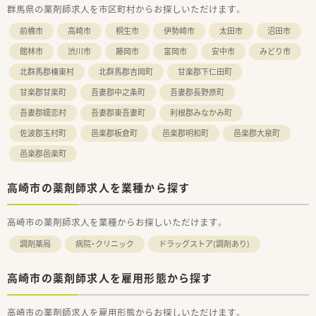
群馬県の薬剤師求人を市区町村からお探しいただけます。
前橋市
高崎市
桐生市
伊勢崎市
太田市
沼田市
館林市
渋川市
藤岡市
富岡市
安中市
みどり市
北群馬郡榛東村
北群馬郡吉岡町
甘楽郡下仁田町
甘楽郡甘楽町
吾妻郡中之条町
吾妻郡長野原町
吾妻郡嬬恋村
吾妻郡東吾妻町
利根郡みなかみ町
佐波郡玉村町
邑楽郡板倉町
邑楽郡明和町
邑楽郡大泉町
邑楽郡邑楽町
高崎市の薬剤師求人を業種から探す
高崎市の薬剤師求人を業種からお探しいただけます。
調剤薬局
病院・クリニック
ドラッグストア(調剤あり)
高崎市の薬剤師求人を雇用形態から探す
高崎市の薬剤師求人を雇用形態からお探しいただけます。