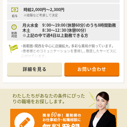
時給2,000円～2,300円
※経験など考慮して決定
給与
月火水金 9：00～19:00（休憩60分）のうち8時間勤務
木土 8：30～12：30（休憩00分）
勤務
※上記の中で週4日以上勤務できる方
時間
・首都圏・関西を中心に店舗拡大。多彩な薬局が揃っています。
・患者様とのコミュニケーションを重視し、徹底したサービスに
心がけています。
・段階的にスキルアップが図れる研修プログラムも完備していま
す。
詳細を見る
お問い合わせ
・「育児・介護休業制度」に加えて、「育児・介護短時間勤務制度」も
あります。
・大手薬局ですので、教育・研修制度など福利厚生も充実していま
す。
わたしたちがあなたの条件にぴった
りの職場をお探しします。