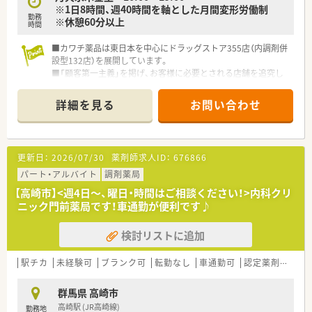
※1日8時間、週40時間を軸とした月間変形労働制
勤務
※休憩60分以上
時間
■カワチ薬品は東日本を中心にドラッグストア355店（内調剤併
設型132店）を展開しています。
■「顧客第一主義」を掲げ、お客様に必要とされる店舗を追究し
ており品揃え数も業界随一です。
■薬剤師の募集にあたって、自宅通勤のエリア社員と転居を伴う
詳細を見る
お問い合わせ
異動があるナショナル社員の2コースに分かれています。
■勤務薬剤師だけでなく、薬局長や管理職、幹部候補としてのキ
ャリアビジョンも描ける環境です。
■調剤併設店舗でのご勤務の場合、薬剤師は調剤投薬業務が中心
更新日：
2026/07/30
薬剤師求人ID：
676866
となります。
■「地域の人々の健康を支えたい」という思いを大事にされてい
パート・アルバイト
調剤薬局
る方、ぜひご応募ください。
【高崎市】<週4日～、曜日・時間はご相談ください！>内科クリ
ニック門前薬局です！車通勤が便利です♪
検討リストに追加
駅チカ
未経験可
ブランク可
転勤なし
車通勤可
認定薬剤師取得支援あり
群馬県 高崎市
高崎駅 (JR高崎線)
勤務地