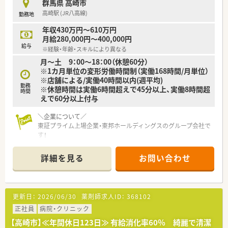
群馬県 高崎市
高崎駅 (JR八高線)
勤務地
年収430万円～610万円
月給280,000円～400,000円
給与
※経験・年齢・スキルにより異なる
月～土 9：00～18：00（休憩60分）
※1カ月単位の変形労働時間制（実働168時間/月単位）
※店舗による/実働40時間以内(週平均)
勤務
※休憩時間は実働6時間超えで45分以上、実働8時間超
時間
えで60分以上付与
＼企業について／
東証プライム上場企業・東邦ホールディングスのグループ会社で
す！
2013年に発足し、全国には400店舗程展開しております。
「全ては健康を願う人々のために」をモットーに、地域の皆さま
詳細を見る
お問い合わせ
に信頼されるかかりつけ薬局を目指しています。
≪≪≪ ここが魅力 ≫≫≫
☆【教育・研修制度】
更新日：
2026/06/30
薬剤師求人ID：
368102
フォローアップ研修・エキスパート研修・薬局長研修・管理者研修
などスキルに合わせた研修制度をご用意。
正社員
病院・クリニック
またe-learningを導入しており、こちらは会社で費用補助をして
【高崎市】≪年間休日123日≫ 有給消化率60％ 綺麗で清潔
います。