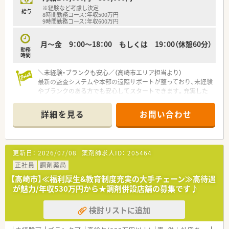
※経験など考慮し決定
給与
8時間勤務コース：年収500万円
9時間勤務コース：年収600万円
月～金 9：00～18：00 もしくは 19：00（休憩60分）
勤務
時間
＼未経験・ブランクも安心／（高崎市エリア担当より）
最新の監査システムや本部の遠隔サポートが整っており、未経験
やブランクのある方でも安心してスタートできます。充実した
研修制度で着実に成長できる環境が魅力です。
＊------------------------------------------＊
詳細を見る
お問い合わせ
【店舗情報と応需状況について】
■井野駅から車で10分ほどの距離に位置する、駐車場完備でマ
イカー通勤に便利なドラッグストア併設薬局です。
更新日：
2026/07/08
薬剤師求人ID：
205464
■面対応として幅広い医療機関からの処方箋を受け付けており、
特定の科目に偏ることなく様々な経験が積めます。
正社員
調剤薬局
■1日の処方箋応需枚数は15枚程度と落ち着いており、患者様一
【高崎市】≪福利厚生&教育制度充実の大手チェーン≫高待遇
人ひとりと丁寧に向き合えるゆとりある環境です。
が魅力/年収530万円から★調剤併設店舗の募集です♪
【法人特徴について】
検討リストに追加
■創業150年以上の歴史を持ち、北陸地方を中心に全国へ600店
舗以上を展開し現在も成長を続ける大手企業です。
■ヘルスとビューティーを1店舗に集約する独自のコンセプト