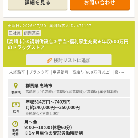
詳細を見る
お問い合わせ
【店舗情報と応需状況について】
■高崎駅から車で数分の場所に位置しており、マイカーでの通勤
が非常に便利な環境となっています。
更新日：
2026/07/30
薬剤師求人ID：
471197
■処方箋は面で1日あたり10枚から20枚程度を応需しており、比
較的落ち着いた環境です。
正社員
調剤薬局
■在宅業務として居宅や施設への訪問にも対応しており、地域医
【高崎市】≪調剤併設店≫手当・福利厚生充実★年収600万円
療に深く貢献しております。
のドラッグストア
【法人特徴について】
検討リストに追加
■創業150年以上の歴史を誇り、北陸地方から全国へ600店舗以
上を展開する大手企業です。
■ショートタイムショッピングをコンセプトに掲げ、利便性の高
未経験可
ブランク可
車通勤可
高給与(600万円以上)
寮・借上社宅あり
い店舗づくりを行っています。
■全店舗にピッキングシステムのハンディを導入しており、調剤
群馬県 高崎市
過誤防止を徹底しています。
高崎駅 (JR八高線)／高崎駅 (JR高崎線)／高崎駅 (JR信越本線)
勤務地
【想定されるキャリアイメージ】
年収514万円～740万円
■明確なキャリアパスが用意されており、入社から1〜2年目で
月給240,000円～350,000円
薬局長への昇格が目指せます。
給与
※経験など考慮し決定
■最短3〜4年目でエリアマネージャーへ昇格するなど、実力次
第で早期のステップアップが可能です。
月～金
■将来は本社のDI業務や採用、バイヤーといった調剤以外の多様
9：00～18：00（休憩60分）
勤務
な職種へ挑戦する道もあります。
※1ヶ月単位の変形労働時間制
時間