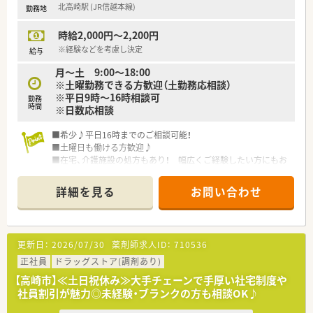
北高崎駅 (JR信越本線)
勤務地
■大手グループならではの安定性と、成長企業ならではのスピー
ド感を両立した環境で働けます。
時給2,000円～2,200円
【こんな取り組みをしています】
※経験などを考慮し決定
給与
■本社に業務支援部を設置し、シフト作成や休暇調整などをサポ
月～土 9:00～18:00
ートすることで現場負担を軽減しています。
※土曜勤務できる方歓迎（土勤務応相談）
■変動シフト制（業務支援制度）により、人間関係の固定化を防
※平日9時～16時相談可
勤務
ぎ、風通しの良い職場環境を維持しています。
時間
※日数応相談
■過剰な設備投資を避け、その原資を社員への高待遇やインセン
ティブとして還元しています。
■希少♪平日16時までのご相談可能！
■土曜日も働ける方歓迎♪
■在宅、介護施設の処方もあり！ 幅広くご経験したい方にもお
すすめ★
■駅徒歩圏内ですが、車通勤可能
詳細を見る
お問い合わせ
≪法人特徴≫
■群馬県高崎市で展開している企業です。
■在宅・介護施設等へのサービスの充実を図り、高齢化社会へ向
更新日：
2026/07/30
薬剤師求人ID：
710536
けた医療機関としての薬局を目指しています。
正社員
ドラッグストア(調剤あり)
【高崎市】≪土日祝休み≫大手チェーンで手厚い社宅制度や
社員割引が魅力◎未経験・ブランクの方も相談OK♪