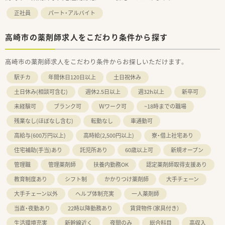
正社員
パート・アルバイト
高崎市の薬剤師求人をこだわり条件から探す
高崎市の薬剤師求人をこだわり条件からお探しいただけます。
駅チカ
年間休日120日以上
土日祝休み
土日休み(相談可含む)
週休2.5日以上
週32h以上
新卒可
未経験可
ブランク可
Ｗワーク可
~18時までの職場
残業なし(ほぼなし含む)
転勤なし
車通勤可
高給与(600万円以上)
高時給(2,500円以上)
寮・借上社宅あり
住宅補助(手当)あり
託児所あり
60歳以上可
新規オープン
管理職
管理薬剤師
扶養内勤務OK
認定薬剤師取得支援あり
教育制度あり
シフト制
かかりつけ薬剤師
大手チェーン
大手チェーン以外
ヘルプ体制充実
一人薬剤師
当直・夜勤あり
22時以降勤務あり
賃貸物件（家具付き）
生活環境充実
新幹線近く
夜間のみ
総合科目
高収入