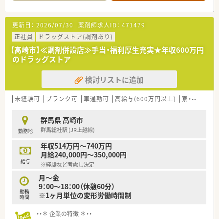
■コーポレートメッセージは「あなたに今、わたしができるこ
と」。
■正社員には全国・広域・都道府県限定・自宅通勤の4コースを用
更新日：
2026/07/30
薬剤師求人ID：
471479
意。
■全国・広域・都道府県限定コースの方には充実の住宅補助制度
正社員
ドラッグストア(調剤あり)
が適用されます。
【高崎市】≪調剤併設店≫手当・福利厚生充実★年収600万円
■住居は法人契約なので初期費用時の自己負担はほとんどあり
のドラッグストア
ません。
■産育休からの復帰率は95%以上！時短勤務はお子様が小学3年
検討リストに追加
生終了時まで。
■年間休日は120日以上で様々な休暇制度の用意あり。
■最新機器の導入やメディカルリスクコントローラー制度を導
未経験可
ブランク可
車通勤可
高給与(600万円以上)
寮・借上社宅あり
入し、調剤過誤防止に向けた取り組みにも積極的です。
■マネジメント型と専門性追求型のキャリアパスが目指せる環
群馬県 高崎市
境です。
群馬総社駅 (JR上越線)
勤務地
■家族やプライベートを大事にしながら働きたい方、キャリアを
磨きたい方皆様にお勧めです。
年収514万円～740万円
月給240,000円～350,000円
給与
※経験など考慮し決定
月～金
9：00～18：00（休憩60分）
勤務
※1ヶ月単位の変形労働時間制
時間
・・＊ 企業の特徴 ＊・・