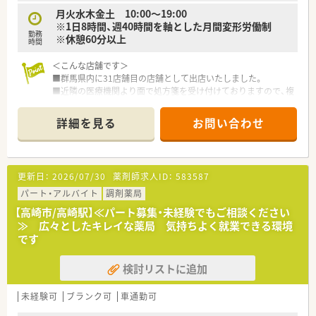
■未病予防の取り組みとして3ヶ月程度のドラッグ研修期間を設
けており、幅広い健康相談に対応できるスキルを習得できます。
月火水木金土 10:00～19:00
※1日8時間、週40時間を軸とした月間変形労働制
勤務
【こんな方が活躍中】
※休憩60分以上
時間
■充実したマニュアルや教育体制が整備されているため、調剤業
務の経験が浅い方やブランクがある方も多数活躍されていま
＜こんな店舗です＞
す。
■群馬県内に31店舗目の店舗として出店いたしました。
■育児支援制度や短時間勤務制度を活用しながら、子育てと仕事
■近隣の医療機関より面で処方箋を受け付けておりますので、複
を無理なく両立しているママさん薬剤師の方も在籍していま
数の科目を対応することができます。
す。
（近隣には、皮膚科や内科・小児科等のクリニックが複数ござい
詳細を見る
お問い合わせ
■新規出店が続く成長企業だからこそ、明確な目標を持ち早期に
ます。）
薬局長などの管理ポストを目指す若手社員も活躍できる環境で
■1日の処方枚数は20～30枚程度。常勤の薬剤師さん1名とパー
す。
ト薬剤師さん複数名で運営してます。
■採用品目数は1,500品目で、機材は電子薬歴・Vマス・円盤等を
更新日：
2026/07/30
薬剤師求人ID：
583587
採用しています。
■県道40号に面した大型店舗です。駐車場も広く、従業員にとっ
パート・アルバイト
調剤薬局
てもお客様にとっても大変便利です。
【高崎市/高崎駅】≪パート募集・未経験でもご相談ください
≫ 広々としたキレイな薬局 気持ちよく就業できる環境
＜豊富なキャリアプランをご用意＞
です
■自宅通勤のエリア社員と転居を伴う異動のあるナショナル社
員の2コースからご選択頂きます。
検討リストに追加
■勤務薬剤師だけでなく、薬局長や管理職、幹部候補としてのキ
ャリアビジョンも描けます。
■OTC店舗では第一類医薬品販売、市販薬の問い合わせ対応、調
未経験可
ブランク可
車通勤可
剤併設店では調剤・投薬・監査も加わります。