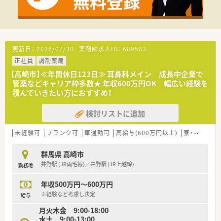
更新日：
2026/07/30
薬剤師求人ID：
689583
正社員
調剤薬局
【高崎市】≪年間休日123日≫ 耳鼻科メイン 成長中企業で
管薬などキャリア枠多数★ 年収600万円OK 幅広い経験を
積んでいきたい方におすすめ！
検討リストに追加
未経験可
ブランク可
車通勤可
高給与(600万円以上)
寮・借上社宅あり
群馬県 高崎市
井野駅 (JR両毛線)／井野駅 (JR上越線)
勤務地
年収500万円～600万円
※経験など考慮し決定
給与
月火木金 9:00-18:00
水土 9:00-13:00