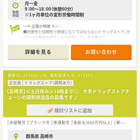
月～金
9：00～18：00（休憩60分）
勤務
※1ヶ月単位の変形労働時間制
時間
・・＊ 企業の特徴 ＊・・
■利便性と信頼性で地域になくてはならないドラッグストア、か
かりつけ薬局を創ることを目指している企業です。
■研修制度やマニュアルが充実しており、未経験や中途入社の方
でもスムーズに仕事が出来る環境が整っているので安心です。
詳細を見る
お問い合わせ
■病院門前の様に処方箋枚数が多くない為に、服薬指導の時間も
じっくりとれるので、患者様にしっかり向き合い仕事が出来るの
も魅力の一つです。
■福利厚生が充実★ 各種手当はもちろん「育児支援制度」もあ
更新日：
2026/07/30
薬剤師求人ID：
471473
り！
正社員
ドラッグストア(調剤あり)
【高崎市】≪土日休み≫18時まで◎ 大手ドラッグストアチ
ェーンの調剤併設店の募集です♪
検討リストに追加
未経験可
ブランク可
車通勤可
高給与(600万円以上)
寮・借上社宅あり
群馬県 高崎市