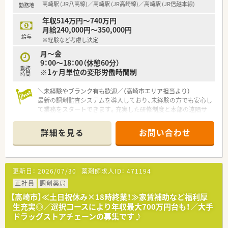
高崎駅 (JR八高線)／高崎駅 (JR高崎線)／高崎駅 (JR信越本線)
勤務地
年収514万円～740万円
月給240,000円～350,000円
給与
※経験など考慮し決定
月～金
9：00～18：00（休憩60分）
勤務
※1ヶ月単位の変形労働時間制
時間
＼未経験やブランク有も歓迎／（高崎市エリア担当より）
最新の調剤監査システムを導入しており、未経験の方でも安心し
て業務をスタートできます。充実した研修制度と本部の遠隔サ
ポート体制があるので、焦らず成長できますよ。
＊------------------------------------------＊
詳細を見る
お問い合わせ
【店舗情報と応需状況について】
■高崎駅から車で10分ほどの場所に位置し、車通勤も可能なア
クセスの良いドラッグストア併設の調剤薬局です。
更新日：
2026/07/30
薬剤師求人ID：
471194
■面分業として幅広い医療機関から処方箋を応需しており、極端
に科目が偏ることなく多様な処方箋を経験できます。
正社員
調剤薬局
■1日の処方箋応需枚数は10枚程度と落ち着いており、患者様一
【高崎市】≪土日祝休み×18時終業！≫家賃補助など福利厚
人ひとりとじっくり向き合うことができる環境です。
生充実◎／選択コースにより年収最大700万円台も！／大手
ドラッグストアチェーンの募集です♪
【法人特徴について】