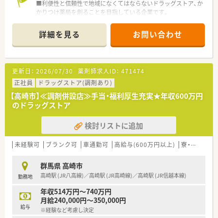
■利便性と信頼性で地域になくてはならないドラッグストア、か
かりつけ薬局を創ることを目指している企業です。
■研修制度やマニュアルが充実しており、未経験や中途入社の方
でもスムーズに仕事が出来る環境が整っているので安心です。
詳細を見る
お問い合わせ
■病院門前の様に処方箋枚数が多くない為に、服薬指導の時間も
じっくりとれるので、患者様にしっかり向き合い仕事が出来るの
も魅力の一つです。
■福利厚生が充実★ 各種手当はもちろん「育児支援制度」もあ
更新日：
2026/07/30
薬剤師求人ID：
471474
り！
正社員
ドラッグストア(調剤あり)
【高崎市】≪調剤併設店≫手当・福利厚生充実★年収600万円
のドラッグストア
検討リストに追加
未経験可
ブランク可
車通勤可
高給与(600万円以上)
寮・借上社宅あり
群馬県 高崎市
高崎駅 (JR八高線)／高崎駅 (JR高崎線)／高崎駅 (JR信越本線)
勤務地
年収514万円～740万円
月給240,000円～350,000円
給与
※経験など考慮し決定