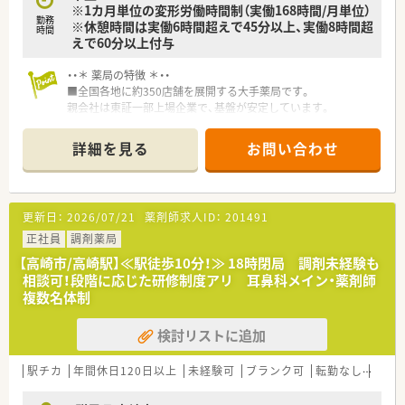
※1カ月単位の変形労働時間制（実働168時間/月単位）
勤務
※休憩時間は実働6時間超えで45分以上、実働8時間超
時間
えで60分以上付与
・・＊ 薬局の特徴 ＊・・
■全国各地に約350店舗を展開する大手薬局です。
親会社は東証一部上場企業で、基盤が安定しています。
■患者様とのコミュニケーションに専念できるよう、 業務の効
率化を図り、電子薬歴など最新機材の導入を進めています。
詳細を見る
お問い合わせ
■在宅医療の取り組みがあり、地域医療に貢献しています。
■入社年数やキャリアに応じた研修制度があります。
基礎からしっかり身につけていける体制が整っています。
■風通しのよい社風で、スタッフ同士が自由に意見を出し合い、
更新日：
2026/07/21
薬剤師求人ID：
201491
より良い薬局づくりを目指しています。
■スタッフ同士の交流を深めるため、忘年会や親睦会といった社
正社員
調剤薬局
内交流イベントがあります。
【高崎市/高崎駅】≪駅徒歩10分！≫ 18時閉局 調剤未経験も
相談可！段階に応じた研修制度アリ 耳鼻科メイン・薬剤師
複数名体制
検討リストに追加
駅チカ
年間休日120日以上
未経験可
ブランク可
転勤なし
車通