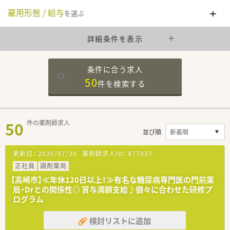
雇用形態 / 給与
を選ぶ
詳細条件を表示
条件に合う求人
50
件を
検索する
50
件の薬剤師求人
並び順
更新日：
2026/07/30
薬剤師求人ID：
477937
正社員
調剤薬局
【高崎市】≪年休120日以上！≫有名な糖尿病専門医の門前薬
局・Drとの関係性◎ 賞与満額支給♪個々に合わせた研修プ
ログラム
検討リストに追加