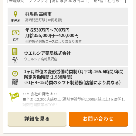
未経験可
ブランク可
高給与(600万円以上)
寮・借上社宅あり
教育
で、利便性の高いかかりつけ薬局を目指しています。
■調剤併設店は店舗と薬局を分離申請しており、薬局としての独
群馬県 高崎市
立性を保ちながら専門的な機能を最大限発揮します。
高崎問屋町駅 (JR両毛線)
勤務地
【想定されるキャリアイメージ】
年収530万円～700万円
■入社後は充実した研修制度や現場でのOJTを通じて、調剤業務
月給355,000円～420,000円
とOTC販売の両面で基礎スキルをしっかりと固めます。
給与
※経験や選択コースにより異なります
■年齢や社歴に関係なく実力を評価する制度があり、ご自身の頑
張り次第で最短半年から1年で薬局長へ昇格可能です。
ウエルシア薬局株式会社
■将来的には複数店舗を統括するエリアマネージャーや、本社で
法人
ウエルシア高崎貝沢店
の教育担当など多様なキャリアパスが用意されています。
名
【こんな取り組みをしています】
1ヶ月単位の変形労働時間制（月平均:165.6時間/年間
■調剤過誤を未然に防ぐため医療事務員とのダブルチェック体
所定労働時間:1,988時間）
勤務
制を敷いており、過誤率0.02パーセントという低さを誇ります。
※1日4~15時間のシフト制勤務（店舗により異なる）
時間
■薬剤師の継続的なスキルアップを支援するため、年間10万円
まで学会参加費やeラーニング受講費を会社が負担します。
・・＊ 会社の特徴 ＊・・
■大手不動産業者と提携した社宅制度を導入しており、自己負担
■全国に2,200店舗以上（調剤併設型約2,000店舗以上）を展開し
額を抑えながらご希望に近い間取りの物件に居住可能です。
調剤店舗数業界TOP！
■店舗拡大に伴いキャリアアップできるポジションが多数あり！
頑張り次第で高給与も可能！
詳細を見る
お問い合わせ
■経験や勤務コースによりますが、経験の少ない方でも500万前
半スタートと業界TOP水準！
■職種や職域に合わせ、豊富な社内研修や外部組織と連携した研