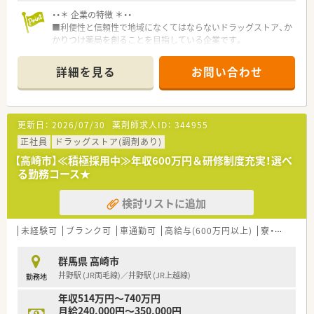
【こんな取り組みをしています】
・・＊ 企業の特徴 ＊・・
■調剤過誤率をひと月あたり0.02%程度に抑えるため、最新の監
■利便性と信頼性で地域になくてはならないドラッグストア、か
査機器の導入を進めています。
かりつけ薬局を創ることを目指している企業です。
■未病へのアプローチを強化するため、ドラッグストア併設の強
■研修制度やマニュアルが充実しており、未経験や中途入社の方
みを活かしたOTC研修を実施しています。
でもスムーズに仕事が出来る環境が整っているので安心です。
詳細を見る
お問い合わせ
■全店舗においてハンディによるピッキングシステムを導入し、
■病院門前の様に処方箋枚数が多くない為に、服薬指導の時間も
安全な調剤環境を構築しています。
じっくりとれるので、患者様にしっかり向き合い仕事が出来るの
も魅力の一つです。
■福利厚生が充実★ 各種手当はもちろん「育児支援制度」もあ
更新日：
2026/07/30
薬剤師求人ID：
344955
り！
正社員
ドラッグストア(調剤あり)
【高崎市】≪積極採用中≫年収600万円＆研修制度充実！選べ
る勤務コース★
検討リストに追加
未経験可
ブランク可
車通勤可
高給与(600万円以上)
寮・借上社宅あり
群馬県 高崎市
井野駅 (JR両毛線)／井野駅 (JR上越線)
勤務地
年収514万円～740万円
月給240,000円～350,000円