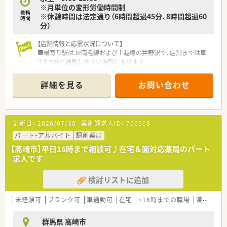
※月単位の変形労働時間制
勤務
※休憩時間は法定通り（6時間超過45分、8時間超過60
時間
分）
【店舗情報と応需状況について】
■最寄り駅はJR両毛線および上越線の井野駅で、店舗までは車
で約5分と通勤しやすい場所にあります。
■応需科目は耳鼻科が中心であり、専門性を深めながら地域医療
に貢献していくことができます。
詳細を見る
お問い合わせ
■1日の処方箋枚数は30枚から40枚程度で、繁忙期以外は基本的
に薬剤師1名体制（常勤1名・パート複数在籍）で対応しています。
【想定される業務内容】
更新日：
2026/07/30
薬剤師求人ID：
706908
■耳鼻咽喉科クリニックからの処方箋に基づき、調剤、監査、服
薬指導を中心に行っていただきます。
パート・アルバイト
調剤薬局
■患者様への丁寧なヒアリングを通じて服薬状況を確認し、適切
【高崎市】平日16時まで相談可♪在宅＆面対応薬局のパート
な薬学的管理をお願いします。
求人です
■電子薬歴システムを使用し、患者様の治療経過や副作用情報を
正確に記録・管理していただきます。
検討リストに追加
【やりがい/おすすめポイント】
■耳鼻科領域の専門知識を深め、地域の患者様の健康維持に直接
未経験可
ブランク可
車通勤可
在宅
~18時までの職場
漢方
貢献できる実感を得られます。
■フラットな組織で意見が通りやすく、自身のアイデアを業務改
群馬県 高崎市
善などに活かせる可能性があります。