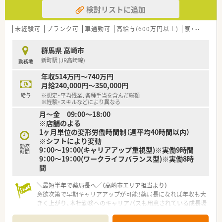
■創業から150年以上もの歴史を持つ企業であり、全国各地に新
検討リストに追加
規出店を続けるなど右肩上がりの成長を遂げています。
■ヘルスとビューティーを1店舗に集約した独自の店舗づくりを
特長としており、利便性の高いかかりつけ薬局を目指します。
未経験可
ブランク可
車通勤可
高給与(600万円以上)
寮・借上社宅あり
■調剤併設店は店舗と薬局を別々の営業所として分離申請して
おり、薬局としての機能を最大限に発揮して運営しています。
群馬県 高崎市
新町駅 (JR高崎線)
勤務地
【想定されるキャリアイメージ】
■業務習得制度による現場でのOJTを通じて、まずは店舗におけ
年収514万円～740万円
る調剤業務とOTC販売の基礎スキルをしっかりと固めます。
月給240,000円～350,000円
■明確な職務給制度を採用しており、ご自身の頑張り次第で最短
給与
※想定・平均残業、各種手当を含んだ総額
半年から1年程度で薬局長へとスピード昇格が可能です。
※経験・スキルなどにより異なる
■将来的には複数店舗を統括するエリアマネージャーや、本社の
月～金 09:00～18:00
採用担当など多様なキャリアパスを描くことができます。
※店舗のよる
1ヶ月単位の変形労働時間制（週平均40時間以内）
【こんな取り組みをしています】
※シフトにより変動
■調剤過誤を防ぐために医療事務員とのダブルチェック体制を
勤務
9：00～19：00(キャリアアップ重視型)※実働9時間
時間
敷いており、過誤率0.02パーセントという極めて低い数字を誇り
9：00～19：00(ワークライフバランス型)※実働8時
ます。
間
■薬剤師のスキルアップを支援するために、年間10万円まで学
会参加費やeラーニング受講費を会社が負担しています。
＼最短半年で薬局長へ／（高崎市エリア担当より）
■大手不動産業者と提携した社宅制度を導入しており、自己負担
意欲次第で早期キャリアアップが可能！薬局長になれば年収も大
額を抑えながらご希望に近い間取りの物件に居住できます。
きく上がり、本社勤務へのキャリアパスも用意されている成長環
境です。
＊------------------------------------------＊