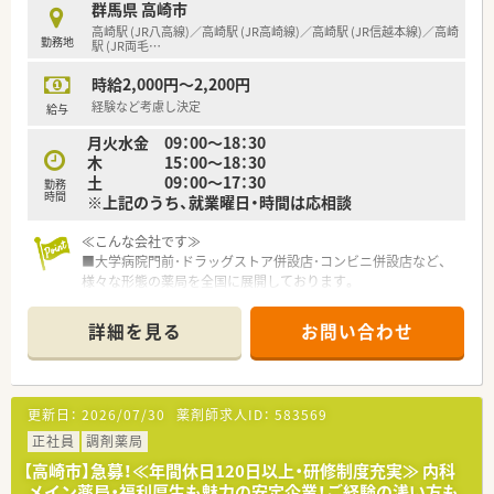
■面接時にご意向をお伺いし、接客メインで頑張りたい方はOTC
群馬県 高崎市
店舗、調剤希望の方は併設店と初期配属店舗についてはご相談が
高崎駅 (JR八高線)／高崎駅 (JR高崎線)／高崎駅 (JR信越本線)／高崎
勤務地
可能です。
駅 (JR両毛
…
時給2,000円～2,200円
＜新人教育に力を入れています＞
■入社前研修として、入社前半年間は通信教育でチェーンストア
経験など考慮し決定
給与
の仕組みやビジネスマナーを習得致します。
月火水金 09：00～18：30
■入社後3日間は、新人教育研修を実施。同期生と親睦を深め、仕
木 15：00～18：30
事の予備知識や計数管理の基礎を学びます。
土 09：00～17：30
■入社1～3年目の方を対象に集中研修もございます。より高度
勤務
時間
※上記のうち、就業曜日・時間は応相談
な技能を身に付け、会社の将来についても理解を深めます。
■他にも店舗でのOJT研修やOTC講座(eラーニング)、DI室との連
≪こんな会社です≫
携などスキルアップのための教育研修やサポートシステムを用
■大学病院門前･ドラッグストア併設店･コンビニ併設店など、
意しています。
様々な形態の薬局を全国に展開しております。
■「M&A」を得意としております。
＜安定経営が強みの企業です！＞
■4つの勤務コースから、ライフスタイルに合わせて選択する事
■売上比：小売47.8％、雑貨28.0％、化粧品7.1％、医薬品17.1％
詳細を見る
お問い合わせ
ができます。
と生活用品の売上が大きく安定した経営が実現できておりま
■健康サポート薬局を約1割の店舗で取得しており、大手の中で
す。
もトップクラスの取得率です。
■診療報酬の改定など年々調剤薬局の収益は厳しい見通しとな
る中で、その他部門で安定収益を得られることはカワチ薬品の強
更新日：
2026/07/30
薬剤師求人ID：
583569
≪職場環境≫
みとなります。
■患者さま一人ひとりとしっかり向きあって服薬指導をしたい
正社員
調剤薬局
という現場の想いと、立ち仕事が多い薬剤師の身体の負担を減ら
＜こんな企業です＞
【高崎市】急募！≪年間休日120日以上・研修制度充実≫ 内科
したいという会社の想いから「座りカウンター」を積極的に導入
■カワチ薬品は東日本を中心にドラッグストア355店（内調剤併
メイン薬局・福利厚生も魅力の安定企業！ご経験の浅い方も