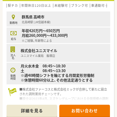
駅チカ
年間休日120日以上
未経験可
ブランク可
車通勤可
高給与
群馬県 高崎市
北高崎駅 (JR信越本線)
勤務地
年収420万円～650万円
月給260,000円～433,000円
給与
※ご経験、年齢等による
株式会社ユニスマイル
法人
ユニスマイル薬局 飯塚店
名
月火水木金 08:45～18:30
土 08:45～13:30
※週40時間シフトを軸とする月間変形労働制
勤務
時間
※休憩時間60分以上、その他法定通りとする
■株式会社ファーコスと株式会社ミックが合併して新たに設立
された調剤薬局チェーンです。
■設立は2022年4月、スズケングループにおける全国規模の調剤
薬局チェーンとなります。
■2社が培ってきたノウハウと企業の良さを融合し、より安定し
詳細を見る
お問い合わせ
た経営基盤から、成長スピードを加速させていきます。