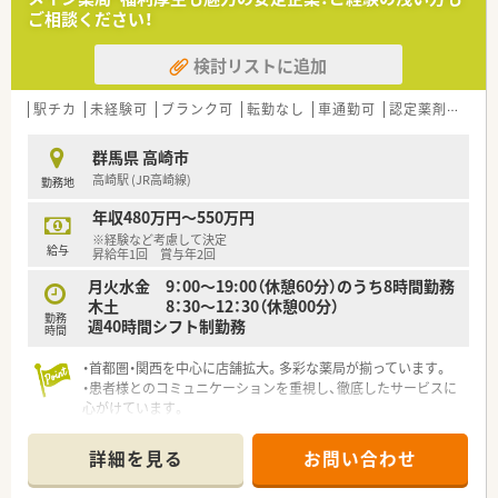
しています。
設型132店）を展開しています。
ご相談ください！
■最新の監査システムを導入しており、薬剤師の皆さんが安心し
■「顧客第一主義」を掲げ、お客様に必要とされる店舗を追究し
て調剤が出来る環境が整っています。
ており品揃え数も業界随一です。
検討リストに追加
■「地域の人々の健康を支えたい」という思いを大事にされてい
≪成長できる環境≫
る方、ぜひご応募ください。
■在宅の実施率は90%！
駅チカ
未経験可
ブランク可
転勤なし
車通勤可
認定薬剤師取得支援あり
約26年前から在宅・施設業務に取り組んで来た経験･実績を活か
し医療機関との連携を深めてます。薬剤師一人あたりの処方箋
群馬県 高崎市
処理枚数が少なく、バランス良く業務をこなす事が可能です。
高崎駅 (JR高崎線)
勤務地
■「機能性のあるアロマ」や「医療用サプリメント」を活用した予
防医療にも携わる事が可能です。
年収480万円～550万円
■より高度な知識を学びたい方という方には、大学病院の敷地内
※経験など考慮して決定
へも薬局を出店しており、病院と連携し病院研修を実施しており
給与
昇給年1回 賞与年2回
「外来がん治療認定薬剤師」をはじめとする資格・専門性を身に
月火水金 9：00～19:00（休憩60分）のうち8時間勤務
つける事ができる様にサポートしてくれます。
木土 8：30～12：30（休憩00分）
■キャリアアップについても個人の志向に合わせて、マネジメン
勤務
週40時間シフト制勤務
トとスペシャリスト（専門性を極める）2つコースが用意されてい
時間
ます。
・首都圏・関西を中心に店舗拡大。多彩な薬局が揃っています。
≪手厚い福利厚生≫
・患者様とのコミュニケーションを重視し、徹底したサービスに
■薬剤師資格以外の資格に対しても手当を支給しております（ア
心がけています。
ロマテラピー検定、かかりつけ薬剤師など）
・段階的にスキルアップが図れる研修プログラムも完備していま
■病気やケガなどで働けないときの生活費をサポート「LTD（保
す。
詳細を見る
お問い合わせ
険）」に会社が加入してくれます。
・「育児・介護休業制度」に加えて、「育児・介護短時間勤務制度」も
■住宅手当20,000～40,000円あり（要件あり）
あります。