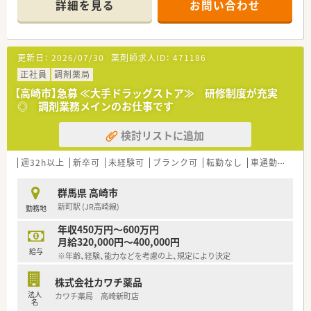
詳細を見る
お問い合わせ
【店舗情報と応需状況について】
■最寄り駅のJR高崎線新町駅からは車で8分ほどの距離に位置
しており、車通勤も可能で快適に通勤いただけます。
更新日：
2026/07/30
薬剤師求人ID：
471186
■処方箋は広域の医療機関から面対応で応需しており、1日あた
りの平均枚数は10枚程度と落ち着いた環境です。
正社員
調剤薬局
■現在は薬剤師1名体制にて運営を行っており、患者様お一人お
【高崎市】急募 ≪大手ドラッグストア≫ 研修制度が充実
ひとりとじっくり向き合った服薬指導が可能です。
◎ 調剤業務メインのお仕事です
【職場環境と雰囲気】
検討リストに追加
■処方箋の枚数が落ち着いているため、慌ただしさがなく、患者
様からのご相談にしっかりと耳を傾けられる穏やかな環境で
す。
週32h以上
新卒可
未経験可
ブランク可
転勤なし
車通勤可
高給
■医療事務スタッフが多数配属されており、薬剤師業務に専念で
きるだけでなく、チームワークを活かした店舗運営が可能です。
群馬県 高崎市
■店舗には畳敷きでリラックスできる休憩室が完備されている
新町駅 (JR高崎線)
勤務地
など、従業員が働きやすい空間づくりが徹底されています。
年収450万円～600万円
【こんな取り組みをしています】
月給320,000円～400,000円
■最新のピッキングサポートシステムや薬歴閲覧用タブレット
給与
※年齢、経験、能力などを考慮の上、規定により決定
を導入し、薬剤師の負担軽減と調剤過誤の防止に努めています。
■社員購入割引制度を導入しており、店舗で取り扱う日用品や
株式会社カワチ薬品
OTC医薬品などをいつでも5パーセント引きでお得に購入できま
法人
カワチ薬局 高崎新町店
す。
名