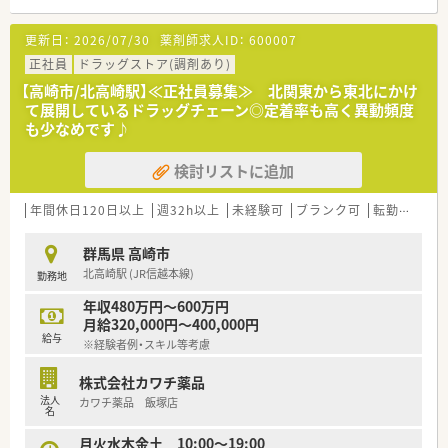
■産休･育休の取得率100%、復帰率96%と女性の方が安心して
・大手薬局ですので、教育・研修制度など福利厚生も充実していま
復帰出来る環境づくりに努めています。
す。
更新日：
2026/07/30
薬剤師求人ID：
600007
正社員
ドラッグストア(調剤あり)
■この求人は大手薬局求人特集に掲載中です■
【高崎市/北高崎駅】≪正社員募集≫ 北関東から東北にかけ
て展開しているドラッグチェーン◎定着率も高く異動頻度
も少なめです♪
検討リストに追加
年間休日120日以上
週32h以上
未経験可
ブランク可
転勤なし
群馬県 高崎市
北高崎駅 (JR信越本線)
勤務地
年収480万円～600万円
月給320,000円～400,000円
給与
※経験者例・スキル等考慮
株式会社カワチ薬品
法人
カワチ薬品 飯塚店
名
月火水木金土 10:00～19:00