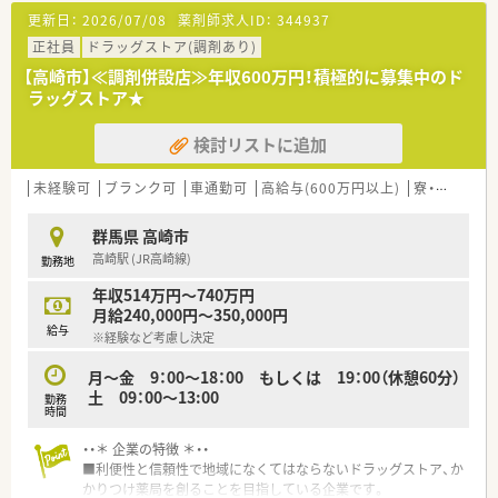
修を用意されています
更新日：
2026/07/08
薬剤師求人ID：
344937
■薬剤師が中心の会社だからこそ活躍できるキャリアパスが多
種多様に用意されています。
正社員
ドラッグストア(調剤あり)
■店舗拡大に伴い、エリアマネジャーや営業部長等のマネジメン
【高崎市】≪調剤併設店≫年収600万円！積極的に募集中のド
トのポジションも増えます。
ラッグストア★
■在宅や教育等の専門性を活かせるスペシャリストを目指すこ
とも可能です。
検討リストに追加
■その他にも、管理部門や商品部門等の本社スタッフなど活動領
域は多種多様です。
■在宅実施店舗は年々増加しており、在宅医療へもしっかりと関
未経験可
ブランク可
車通勤可
高給与(600万円以上)
寮・借上社宅あり
わる事ができます。
■育児休暇は3歳まで取得が可能で、時短制度は小学5年生まで
群馬県 高崎市
時短勤務ができるよう変更予定です。
高崎駅 (JR高崎線)
勤務地
■年間休日が120日とワークライフバランスが整っています
■日用品から常備薬まで、従業員割引制度など嬉しいメリットも
年収514万円～740万円
たくさんあります！
月給240,000円～350,000円
給与
※経験など考慮し決定
月～金 9：00～18：00 もしくは 19：00（休憩60分）
土 09：00～13:00
勤務
時間
・・＊ 企業の特徴 ＊・・
■利便性と信頼性で地域になくてはならないドラッグストア、か
かりつけ薬局を創ることを目指している企業です。