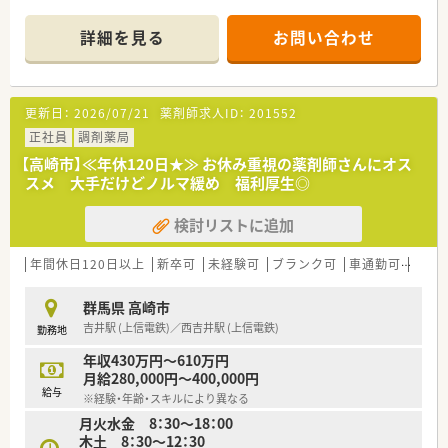
■研修制度やマニュアルが充実しており、未経験や中途入社の方
でもスムーズに仕事が出来る環境が整っているので安心です。
詳細を見る
お問い合わせ
■病院門前の様に処方箋枚数が多くない為に、服薬指導の時間も
じっくりとれるので、患者様にしっかり向き合い仕事が出来るの
も魅力の一つです。
■福利厚生が充実★ 各種手当はもちろん「育児支援制度」もあ
更新日：
2026/07/21
薬剤師求人ID：
201552
り！
正社員
調剤薬局
【高崎市】≪年休120日★≫ お休み重視の薬剤師さんにオス
スメ 大手だけどノルマ緩め 福利厚生◎
検討リストに追加
年間休日120日以上
新卒可
未経験可
ブランク可
車通勤可
高給与
群馬県 高崎市
吉井駅 (上信電鉄)／西吉井駅 (上信電鉄)
勤務地
年収430万円～610万円
月給280,000円～400,000円
給与
※経験・年齢・スキルにより異なる
月火水金 8：30～18：00
木土 8：30～12：30