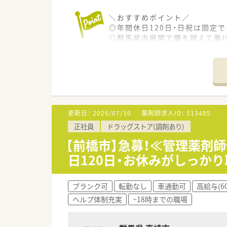
メリハリつけて働きたい方にオ
＼おすすめポイント／
また女性薬剤師が多数活躍され
◎年間休日120日・日祝は固定で
妊娠・出産・育児などのライフイ
◎群馬県内展開で腰を据えて働
そのため産休育休後復帰率は10
◎転居を伴う異動なし！
安心して活躍いただける環境が
◎店舗拡大のための増員募集♪
◎大手DGSの傘下で安定経営！
＼キャリアアップ／
◎管理薬剤師経験のない方でも
スペシャリストとして専門性の
◎入社後は勤務薬剤師として就業
エリア長や調剤リーダーといっ
本部のサポート管理職へのステ
＼店舗の特徴／
それぞれの志向にあわせたキャ
更新日：
2026/07/30
薬剤師求人ID：
513485
ドラッグストアの店内に併設さ
社内研修やeラーニングも充実し
正社員
ドラッグストア(調剤あり)
お買い物ついでの患者様が多く
スキルに自信のない方でもスム
【前橋市】急募！≪管理薬剤師
＼こんな会社です！／
日120日・お休みがしっか
群馬県発祥の唯一のドラッグス
DGS54店舗 調剤併設店22
2020年よりウエルシアHDG
ブランク可
転勤なし
車通勤可
高給与(6
ヘルプ体制充実
~18時までの職場
2022年12月現在で調剤併設率は
今後60％を目指して店舗展開を
管理薬剤師としてのキャリアを