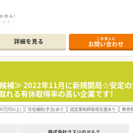
ススメの環境です♪
ており、
お休み！
ベントに最大限の配慮を行っています。
けます♪
0%♪
ございます。
この求人に
詳細を見る
お問い合わせ
安心な研修制度あり！
追求はもちろんのこと、
いただくため、将来的に管理薬剤師を目指したい方歓迎！！
た店舗を統括する管理職や、
ップアップなど
リアがございます♪
れている調剤薬局です。
ており、
、様々な処方箋を応需しています。
ーズに業務習得いただけます！
候補≫ 2022年11月に新規開局☆安定
り取れる有休取得率の高い企業です！
トアとして運営！
店舗と群馬県内をメインに出店しています。
に参画、今後も成長し続ける群馬県展開の地場企業です。
00万円以上)
住宅補助(手当)あり
認定薬剤師取得支援あり
教育
47%！
されており、
目指したい方は必見！
株式会社クスリのマルエ