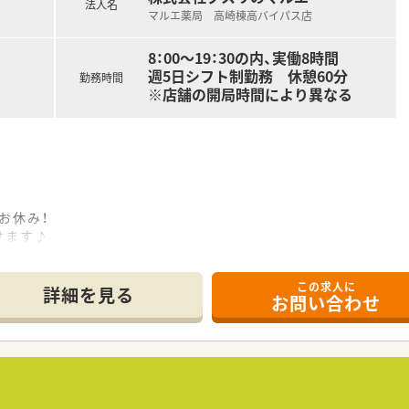
す♪
法人名
マルエ薬局 高崎棟高バイパス店
8：00～19：30の内、実働8時間
ぐの立地です。
週5日シフト制勤務 休憩60分
で駐車場は広く、
勤務時間
※店舗の開局時間により異なる
ンとなり、
ています。
ざいません♪
せん送信アプリの導入済み！
ブスルーでの服薬指導も実施しています。
お休み！
♪
けます♪
ーズに就業いただけます。
おり、薬剤師としてのスキルが磨ける環境です。
この求人に
詳細を見る
るため
お問い合わせ
安心な研修制度あり！
積極参加！
業いただくため、
よう日々活動されています♪
い方歓迎！！
目指して取り組んでおり、メリハリつけて働きたい方にオススメ
DGS調剤併設店です☆