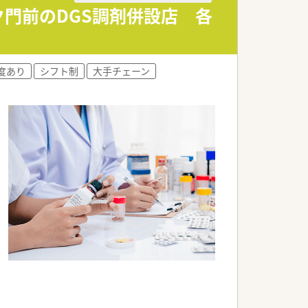
ク門前のDGS調剤併設店 各
す。
度あり
シフト制
大手チェーン