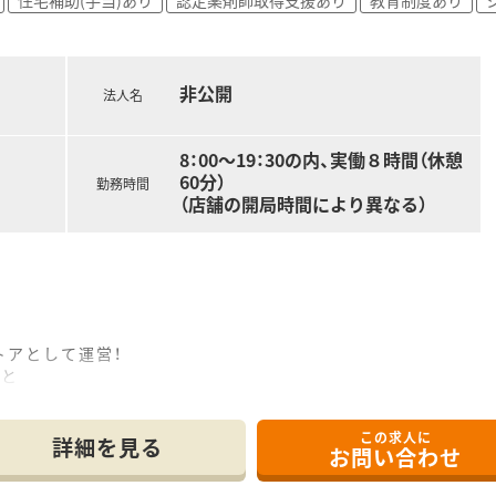
目指したい方は必見！
す♪
非公開
剤併設店です。
法人名
す。
8：00～19：30の内、実働８時間（休憩
く関わることができる環境です。
60分）
勤務時間
（店舗の開局時間により異なる）
せん送信アプリの導入済み！
ブスルーでの服薬指導も実施しています。
♪
ーズに就業いただけます。
おり、薬剤師としてのスキルが磨ける環境です。
トアとして運営！
るため
舗と
積極参加！
ます。
よう日々活動されています♪
参画、
この求人に
す。
詳細を見る
お問い合わせ
目指して取り組んでおり、メリハリつけて働きたい方にオススメ
9%！