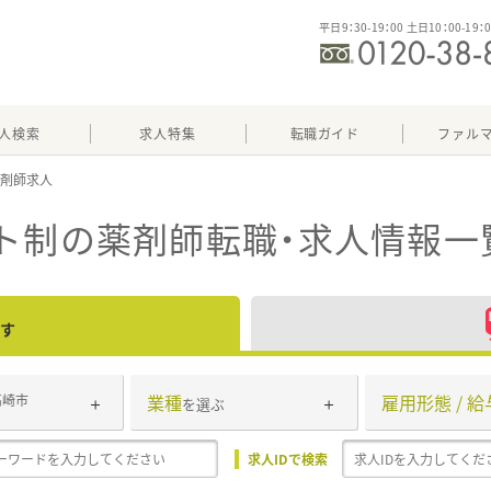
平日9：30-19：00 土日10：00-19：
人検索
求人特集
転職ガイド
ファル
ト制
の薬剤師転職・求人情報一
す
業種
雇用形態 / 給
高崎市
を選ぶ
求人IDで検索