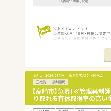
※経験など考慮し決定
＼おすすめポイント／
◎年間休日120日・日祝は固定で
◎群馬県内展開で腰を据えて働
◎転居を伴う異動なし！
◎店舗拡大のための増員募集♪
◎大手DGSの傘下で安定経営！
◎管理薬剤師経験のない方でも
◎入社後は勤務薬剤師として就
将来的に管理薬剤師を目指した
更新日：
2026/07/30
薬剤師求人ID：
493012
＼こんな会社です！／
正社員
調剤薬局
群馬県発祥の唯一のドラッグス
DGS54店舗 調剤併設店22
【高崎市】急募！≪管理薬剤
2020年よりウエルシアHDG
り取れる有休取得率の高い
2022年12月現在で調剤併設率は
今後60％を目指して店舗展開を
土日祝休み
車通勤可
高給与(600万円以上)