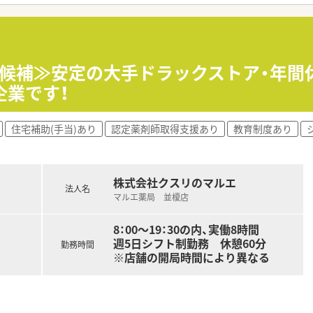
されており、
ており、
目指したい方は必見！
ベントに最大限の配慮を行っています。
す♪
0%♪
ございます。
師候補≫安定の大手ドラックストア・年間休
企業です！
追求はもちろんのこと、
た店舗を統括する管理職や、
実施しています。
ップアップなど
住宅補助(手当)あり
認定薬剤師取得支援あり
教育制度あり
♪
リアがございます♪
ーズに就業いただけます。
ており、
おり、
ーズに業務習得いただけます！
環境です。
株式会社クスリのマルエ
法人名
マルエ薬局 並榎店
るため
積極参加！
8：00～19：30の内、実働8時間
よう
週5日シフト制勤務 休憩60分
勤務時間
※店舗の開局時間により異なる
り組んでおり