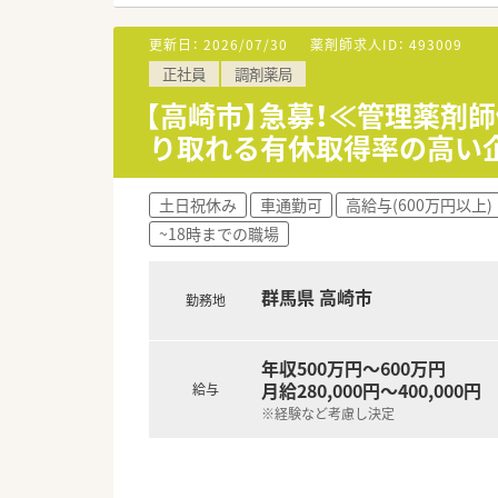
今後50％を目指して店舗展開を
また女性薬剤師が多数活躍され
管理薬剤師としてのキャリアを
妊娠・出産・育児などのライフイ
更新日：
2026/07/30
薬剤師求人ID：
493009
多数の活躍できる場がございま
そのため産休育休後復帰率は10
正社員
調剤薬局
安心して活躍いただける環境が
＼就業環境／
【高崎市】急募！≪管理薬剤
患者様の利便性向上のため、
＼キャリアアップ／
り取れる有休取得率の高い
処方せん送信アプリの導入済み！
スペシャリストとして専門性の
待ち時間0でのお渡しや、
エリア長や調剤リーダーといっ
ドライブスルーでの服薬指導も
本部のサポート管理職へのステ
土日祝休み
車通勤可
高給与(600万円以上)
薬歴は全店舗でMusubiを導入
それぞれの志向にあわせたキャ
~18時までの職場
ヘルプ対応や異動の際にもスム
社内研修やeラーニングも充実し
在宅医療にも積極的に対応して
スキルに自信のない方でもスム
薬剤師としてのスキルが磨ける
群馬県 高崎市
勤務地
また地域に欠かせない薬局とな
健康測定会や地域イベントへも
年収500万円～600万円
薬剤師がより身近な存在となる
月給280,000円～400,000円
給与
日々活動されています♪
※経験など考慮し決定
残業は1分単位にて支給！
平均残業時間は月間15時間()
全社で10時間以下を目指して取