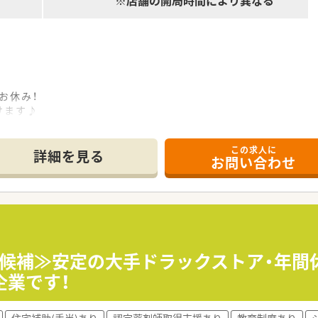
※店舗の開局時間により異なる
お休み！
けます♪
この求人に
詳細を見る
お問い合わせ
安心な研修制度あり！
業いただくため、
い方歓迎！！
トアとして運営！
店舗と群馬県内をメインに出店しています。
師候補≫安定の大手ドラックストア・年間休
に参画、今後も成長し続ける群馬県展開の地場企業です。
企業です！
47%！
されており、
住宅補助(手当)あり
認定薬剤師取得支援あり
教育制度あり