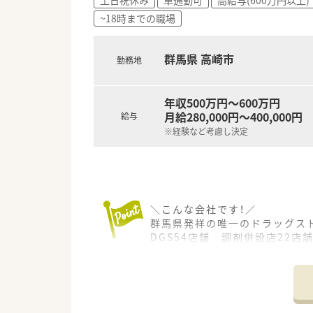
管理薬剤師としてのキャリアを
~18時までの職場
多数の活躍できる場がございま
＼店舗の特徴／
群馬県 高崎市
勤務地
商業施設に併設しているDGS調
お買い物帰りの患者様が多く、
様々な処方箋を応需されていま
年収500万円～600万円
おくすり相談など、患者様と広
月給280,000円～400,000円
給与
＼就業環境／
※経験など考慮し決定
患者様の利便性向上のため、処方
待ち時間0でのお渡しや、ドライ
薬歴は全店舗でMusubiを導入
ヘルプ対応や異動の際にもスム
在宅医療にも積極的に対応して
＼こんな会社です！／
群馬県発祥の唯一のドラッグス
また地域に欠かせない薬局とな
DGS54店舗 調剤併設店22店
健康測定会や地域イベントへも
群馬県内をメインに出店してい
薬剤師がより身近な存在となる
2020年よりウエルシアHDGに
今後も成長し続ける地場企業で
残業は1分単位にて支給！
全社で月間残業10時間以下を
2022年8月現在で調剤併設率は2