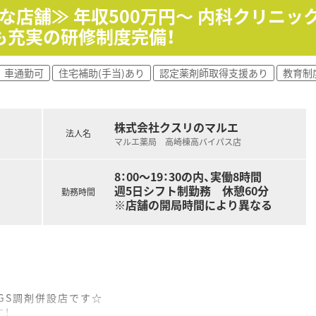
！
な店舗≫ 年収500万円～ 内科クリニッ
ており、
仕事終わりのお買い物も便利な環境です。
ベントに最大限の配慮を行っています。
も充実の研修制度完備！
、近隣の内科クリニックを中心に、幅広い処方箋を応需していま
0%♪
ございます。
車通勤可
住宅補助(手当)あり
認定薬剤師取得支援あり
教育制
トアとして運営！
店舗と群馬県内をメインに出店しています。
追求はもちろんのこと、
に参画、今後も成長し続ける群馬県展開の地場企業です。
た店舗を統括する管理職や、
株式会社クスリのマルエ
ップアップなど
47%！
法人名
リアがございます♪
マルエ薬局 高崎棟高バイパス店
されており、
ており、
目指したい方は必見！
ーズに業務習得いただけます！
8：00～19：30の内、実働8時間
す♪
週5日シフト制勤務 休憩60分
勤務時間
※店舗の開局時間により異なる
せん送信アプリの導入済み！
ブスルーでの服薬指導も実施しています。
♪
ーズに就業いただけます。
おり、薬剤師としてのスキルが磨ける環境です。
DGS調剤併設店です☆
るため
！