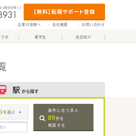
00
（祝日を除く）
【無料】転職サポート登録
企業の皆様へ
会社概要
お問い合わせ
マラボ
薬学生
支店紹介
覧
駅
から探す
条件に合う求人
与
を選ぶ
89
件を
検索する