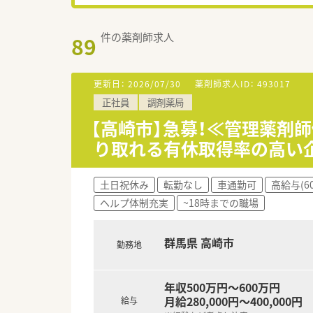
件の薬剤師求人
89
更新日：
2026/07/30
薬剤師求人ID：
493017
正社員
調剤薬局
【高崎市】急募！≪管理薬剤
り取れる有休取得率の高い
土日祝休み
転勤なし
車通勤可
高給与(6
ヘルプ体制充実
~18時までの職場
群馬県 高崎市
勤務地
年収500万円～600万円
月給280,000円～400,000円
給与