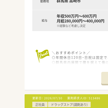
群馬県 高崎市
勤務地
多数の活躍できる場がございま
＼店舗の特徴／
年収500万円～600万円
上毛鉄道 三俣駅から歩いてす
月給280,000円～400,000円
給与
ドラッグストア併設の調剤薬局
お買い物ついでの患者様がメイ
※経験など考慮し決定
面対応で幅広い処方箋を応需し
18時までの開局で残業はほぼご
＼就業環境／
患者様の利便性向上のため、処方
＼おすすめポイント／
待ち時間0でのお渡しや、ドライ
◎年間休日120日・日祝は固定で
薬歴は全店舗でMusubiを導入
◎群馬県内展開で腰を据えて働
ヘルプ対応や異動の際にもスム
◎転居を伴う異動なし！
在宅医療にも積極的に対応して
◎店舗拡大のための増員募集♪
◎大手DGSの傘下で安定経営！
また地域に欠かせない薬局とな
◎管理薬剤師経験のない方でも
健康測定会や地域イベントへも
◎入社後は勤務薬剤師として就
薬剤師がより身近な存在となる
将来的に管理薬剤師を目指した
残業は1分単位にて支給！
更新日：
2026/07/30
薬剤師求人ID：
513486
＼店舗の特徴／
全社で月間残業10時間以下を
正社員
ドラッグストア(調剤あり)
2022年11月にOPENしたての