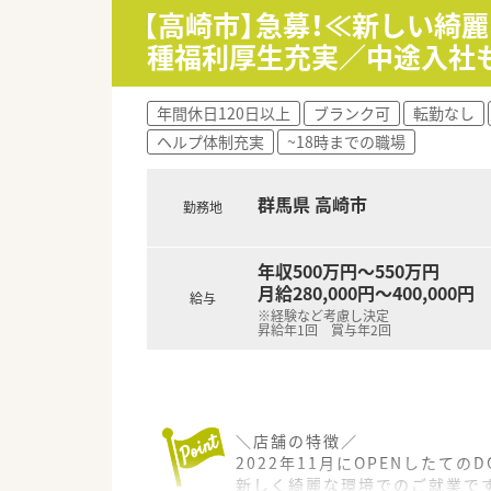
新しく綺麗な環境でのご就業です
【高崎市】急募！≪新しい綺麗
また女性薬剤師が多数活躍され
周辺に商業施設が多数あり、お
妊娠・出産・育児などのライフイ
種福利厚生充実／中途入社
お買い物ついでの患者様が多く
そのため産休育休後復帰率は10
安心して活躍いただける環境が
＼こんな会社です！／
年間休日120日以上
ブランク可
転勤なし
群馬県発祥の唯一のドラッグス
＼キャリアアップ／
ヘルプ体制充実
~18時までの職場
DGS54店舗 調剤併設店22
スペシャリストとして専門性の
2020年よりウエルシアHDG
エリア長や調剤リーダーといっ
本部のサポート管理職へのステ
群馬県 高崎市
勤務地
2022年12月現在で調剤併設率は
それぞれの志向にあわせたキャ
今後60％を目指して店舗展開を
社内研修やeラーニングも充実し
管理薬剤師としてのキャリアを
スキルに自信のない方でもスム
年収500万円～550万円
多数の活躍できる場がございま
月給280,000円～400,000円
給与
※経験など考慮し決定
＼就業環境／
昇給年1回 賞与年2回
患者様の利便性向上のため、処方
待ち時間0でのお渡しや、ドライ
薬歴は全店舗でMusubiを導入
ヘルプ対応や異動の際にもスム
在宅医療にも積極的に対応して
＼店舗の特徴／
2022年11月にOPENしたての
また地域に欠かせない薬局とな
新しく綺麗な環境でのご就業です