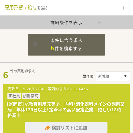
雇用形態 / 給与
を選ぶ
詳細条件を表示
条件に合う求人
6
件を
検索する
6
件の薬剤師求人
並び順
更新日：
2026/07/30
薬剤師求人ID：
184466
正社員
調剤薬局
【富岡市】≪教育制度充実≫ 内科・消化器科メインの調剤薬
局 年休120日以上！定着率の高い安定企業 嬉しい18時
終業♪
検討リストに追加