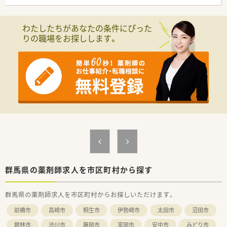
■大手企業ならではの充実したヘルプ体制が整っているため、有
■全店舗で電子薬歴を導入しています。
給休暇や急なお休みなども取得しやすい温かい職場環境です。
安心かつ効率よく業務に専念できる環境です。
わたしたちがあなたの条件にぴった
りの職場をお探しします。
群馬県の薬剤師求人を市区町村から探す
群馬県の薬剤師求人を市区町村からお探しいただけます。
前橋市
高崎市
桐生市
伊勢崎市
太田市
沼田市
館林市
渋川市
藤岡市
富岡市
安中市
みどり市