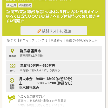
フォローアップ研修・エキスパート研修・薬局長研修・管理者研修
などスキルに合わせた研修制度をご用意。
正社員
調剤薬局
【富岡市/東富岡駅】急募！≪週休2.５日≫ 内科・外科メイン
また、e-learningを導入しており、こちらは会社で費用補助をし
明るく日当たりのいい店舗♪ヘルプ体制整っており働きや
ています。
すい環境☆
その他、学会発表にも積極的に参加しており、日々の取り組みか
ら奨励し、調剤過誤防止については全社共有しています。
検討リストに追加
★福利厚生面
産前・産後・育児休暇は100%取得可能で、時短勤務で働く社員も
駅チカ
新卒可
ブランク可
車通勤可
高給与(600万円以上)
住宅補
多数いる環境です。
また、転居を伴う異動はなく、キャリアやライフプランの希望に
群馬県 富岡市
応じて、長く安心して働ける環境作りをしております。
東富岡駅 (上信電鉄)
勤務地
＼こんな方にオススメ／
年収430万円～610万円
◇対応力も身に着けられる環境で働きたい方
◇教育制度が整っている環境でスキルアップしていきたい方
※経験・年齢・スキルにより異なる
給与
◇専門的な知識を学んでいきたい方
月火水金 9:00～18:00（休憩60分）
土 8:00～12:00（休憩なし）
勤務
※木日祝休み
時間
＼こんな店舗です！／
富岡市にある内科・外科CLの門前薬局
40枚/日の処方箋を応需しています。