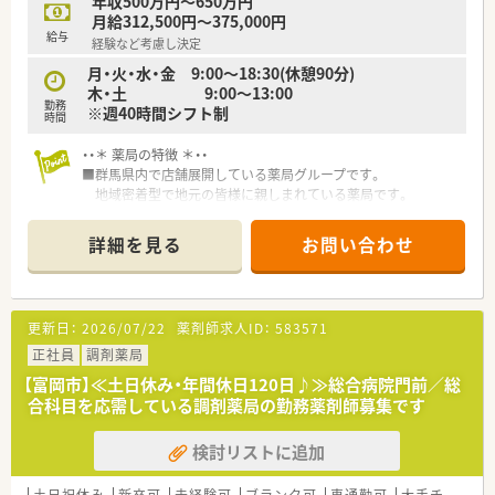
年収500万円～650万円
月給312,500円～375,000円
給与
経験など考慮し決定
月・火・水・金 9:00～18:30(休憩90分)
木・土 9:00～13:00
勤務
※週40時間シフト制
時間
・・＊ 薬局の特徴 ＊・・
■群馬県内で店舗展開している薬局グループです。
地域密着型で地元の皆様に親しまれている薬局です。
■やる気のある方には、能力に応じた担当職種を任せていただけ
るなど
詳細を見る
お問い合わせ
活躍の場が広がる環境です。キャリアアップ志向の方にお勧
めです。
■全店舗で電子薬歴を導入しています。
安心かつ効率よく業務に専念できる環境です。
更新日：
2026/07/22
薬剤師求人ID：
583571
正社員
調剤薬局
【富岡市】≪土日休み・年間休日120日♪≫総合病院門前／総
合科目を応需している調剤薬局の勤務薬剤師募集です
検討リストに追加