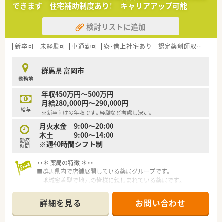
■処方箋の枚数が比較的落ち着いているため、患者様一人ひとり
できます 住宅補助制度あり！ キャリアアップ可能
としっかり向き合いじっくり業務に取り組める環境です。
検討リストに追加
【想定される業務内容】
■総合病院からの透析総合科目の処方箋に対する調剤や監査、お
よび患者様への丁寧な服薬指導を中心に行っていただきます。
新卒可
未経験可
車通勤可
寮・借上社宅あり
認定薬剤師取得支援あり
■最新の監査システムが導入されているため、ヒューマンエラー
を防ぎながら安全かつスムーズに調剤業務を進められます。
群馬県 富岡市
■担当している施設在宅への調剤や配薬業務にも携わっていた
勤務地
だき、多職種と連携しながら地域医療に貢献していただきます。
年収450万円～500万円
【こんな方にオススメ】
月給280,000円～290,000円
■年間休日120日以上の職場でプライベートの時間をしっかり
給与
※新卒向けの年収です。経験など考慮し決定。
と確保し、無理なく長く働き続けたいとお考えの方に最適です。
■総合病院からの幅広い科目の処方箋を扱いながら、透析領域な
月火水金 9:00～20:00
どの専門知識を深めていきたい方にオススメの環境です。
木土 9:00～14:00
勤務
■手厚い福利厚生や住宅補助制度を利用して、生活基盤を安定さ
※週40時間シフト制
時間
せながら仕事に集中して取り組みたい方にぴったりの求人で
す。
・・＊ 薬局の特徴 ＊・・
■群馬県内で店舗展開している薬局グループです。
【職場環境と雰囲気】
地域密着型で地元の皆様に親しまれている薬局です。
■専門のフロアマネージャーが配置されているため、患者様の待
■やる気のある方には、能力に応じた担当職種を任せていただけ
ち時間短縮や明るく丁寧な対応が徹底されている環境です。
るなど
詳細を見る
お問い合わせ
■地域密着のあたたかさを感じていただける薬局であることを
活躍の場が広がる環境です。キャリアアップ志向の方にお勧
大切にしており、スタッフ同士も協力し合う良好な雰囲気です。
めです。