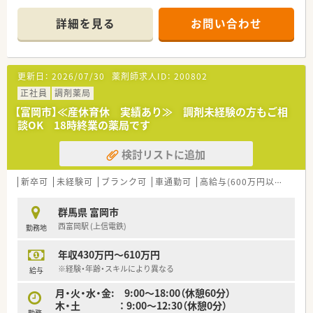
戸建て風の店舗で日当たりよく、明るい店内です。
女性の患者様も多くいらっしゃるため、
詳細を見る
お問い合わせ
美容や健康を意識したOTC商品が複数あり♪
OTC販売にも興味をお持ちの方おすすめです。
＼働きやすさの理由♪／
更新日：
2026/07/30
薬剤師求人ID：
200802
◇お休みの取りやすさ
社員の働きやすさを重視している職場です。
正社員
調剤薬局
エリアマネージャーも店舗に足を運び、
【富岡市】≪産休育休 実績あり≫ 調剤未経験の方もご相
希望休が取得しやすいよう調整しています！
談OK 18時終業の薬局です
◇すぐに慣れる職場環境の充実
検討リストに追加
ボイス薬歴も導入されており、
薬剤師がよりスムーズに調剤、安心して服薬指導できるよう
監査システムなども整っています！
新卒可
未経験可
ブランク可
車通勤可
高給与(600万円以上)
住宅
ご経験が少ない方、ブランクのある方でも
安心してご就業開始可能です。
群馬県 富岡市
西富岡駅 (上信電鉄)
勤務地
◇風通しの良い環境
新卒からベテラン薬剤師と、
年収430万円～610万円
幅広い年齢層の方が活躍しています。
また男女比も半々で風通しよく学びあえる環境です。
※経験・年齢・スキルにより異なる
給与
月・火・水・金: 9:00～18:00（休憩60分）
＼スキルアップも大切にしています★／
木・土 ： 9:00～12:30（休憩0分）
◇地域と人を結ぶ「健康教室」の開催
勤務