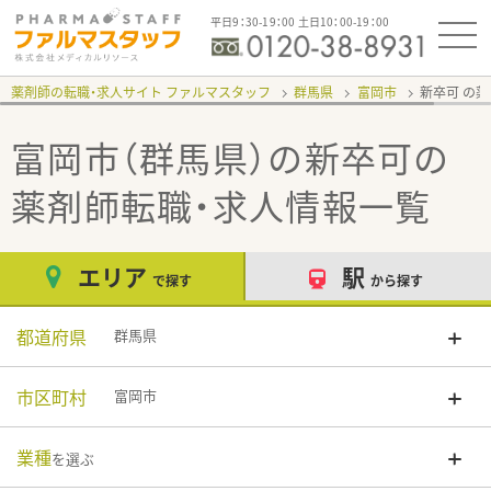
平日9：30-19：00 土日10：00-19：00
薬剤師の転職・求人サイト ファルマスタッフ
群馬県
富岡市
新卒可
富岡市（群馬県）の新卒可
の
薬剤師転職・求人情報一覧
エリア
駅
で探す
から探す
都道府県
群馬県
市区町村
富岡市
業種
を選ぶ