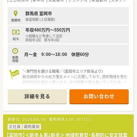
土日祝休み
新卒可
未経験可
ブランク可
車通勤可
大手チェーン
群馬県 富岡市
東富岡駅 (上信電鉄)
勤務地
年収480万円～550万円
※経験など考慮して決定
給与
昇給年1回 賞与年2回
月～金 9：00～18：00 休憩60分
勤務
時間
＼専門性を磨ける職場／（富岡市エリア担当より）
総合病院からの処方箋をメインに応需しており、透析領域を含む
総合科目を幅広く学べます。処方枚数が落ち着いているため、一
人ひとりの患者様と向き合いながらスキルアップできる環境で
す。
詳細を見る
お問い合わせ
＊------------------------------------------＊
【店舗情報と応需状況について】
■東富岡駅から徒歩7分ほどの場所に位置し、総合病院からの処
更新日：
2026/06/30
薬剤師求人ID：
357711
方箋をメインに応需している地域密着型の薬局です。
■透析総合科目を1日20枚程度受け付けており、施設在宅も2件
正社員
調剤薬局
担当しているため幅広い経験を積むことができます。
【富岡市】≪新卒＆第2新卒≫ 地域密着型・長期的に安定就業