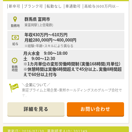
新卒可
ブランク可
転勤なし
車通勤可
高給与(600万円以上)
住宅
群馬県 富岡市
東富岡駅 (上信電鉄)
勤務地
年収430万円～610万円
月給280,000円～400,000円
給与
※経験・年齢・スキルにより異なる
月火水金 9:00～18:00
土 9:00～12:30
※1カ月単位の変形労働時間制（実働168時間/月単位）
勤務
※休憩時間は実働6時間超えで45分以上、実働8時間超
時間
えで60分以上付与
＼企業について／
東証プライム上場企業・東邦ホールディングスのグループ会社で
す。
2013年に発足し、全国には400店舗程展開しており「全ては健康
を願う人々のために」をモットーに、地域の皆さまに信頼される
詳細を見る
お問い合わせ
かかりつけ薬局を目指しています。
＼おすすめポイント／
★教育・研修制度
更新日：
2026/07/30
薬剤師求人ID：
201249