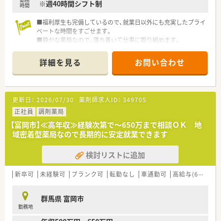
※週40時間シフト制
社外から講師を招き、地域の皆様へ
時間
予防医療の講座を実施しています。
■福利厚生も完備しているので、就業日以外にも充実したプライ
◇学会発表と調剤過誤防止研究会
ベートな時間をすごせます。
学会発表は日々の取り組みから奨励し、
■静かな薬局なので、落ち着いて仕事に取り組めます。
調剤過誤防止については「研究会報」として
■群馬を主に展開する関東薬局チェーンです。
全社共有しています。
詳細を見る
お問い合わせ
＼こんな会社です！！／
東証プライム上場企業グループ会社です。
信頼される薬局であり続けるために
更新日：
2026/07/30
薬剤師求人ID：
349705
ＱＯＬ(生活の質)、ＡＤＬ(日常生活動作)を考慮した
服薬指導、最新のＩＣＴを導入した薬歴管理を行っています。
正社員
調剤薬局
常に患者さまのそばにいて、患者さまの健康を守り続ける。
【富岡市】≪高年収≫経験次第で～650万まで相談ＯＫ 地
そのために最新システムの導入や健康フェアの開催を通じて、
域密着型薬局なので長期的に安定就業できます
患者さまとのコミュニケーションをしながら
地域に根ざした薬局を作り上げています。
検討リストに追加
在宅医療は東北から沖縄まで多くの店舗にて取り組んでいます！
新卒可
未経験可
ブランク可
転勤なし
車通勤可
高給与(600万円以上)
群馬県 富岡市
勤務地