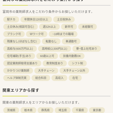
富岡市の薬剤師求人をこだわり条件からお探しいただけます。
駅チカ
年間休日120日以上
土日祝休み
土日休み(相談可含む)
週32h以上
新卒可
未経験可
ブランク可
Ｗワーク可
~18時までの職場
残業なし(ほぼなし含む)
転勤なし
車通勤可
高給与(600万円以上)
高時給(2,500円以上)
寮・借上社宅あり
住宅補助(手当)あり
60歳以上可
扶養内勤務OK
認定薬剤師取得支援あり
教育制度あり
シフト制
かかりつけ薬剤師
大手チェーン
大手チェーン以外
ヘルプ体制充実
総合科目
高収入
在宅
関東エリアから探す
関東の薬剤師求人をエリアからお探しいただけます。
茨城県
栃木県
群馬県
埼玉県
千葉県
東京都