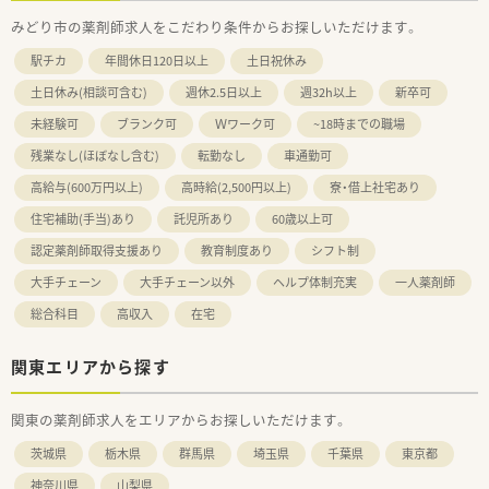
みどり市の薬剤師求人をこだわり条件からお探しいただけます。
駅チカ
年間休日120日以上
土日祝休み
土日休み(相談可含む)
週休2.5日以上
週32h以上
新卒可
未経験可
ブランク可
Ｗワーク可
~18時までの職場
残業なし(ほぼなし含む)
転勤なし
車通勤可
高給与(600万円以上)
高時給(2,500円以上)
寮・借上社宅あり
住宅補助(手当)あり
託児所あり
60歳以上可
認定薬剤師取得支援あり
教育制度あり
シフト制
大手チェーン
大手チェーン以外
ヘルプ体制充実
一人薬剤師
総合科目
高収入
在宅
関東エリアから探す
関東の薬剤師求人をエリアからお探しいただけます。
茨城県
栃木県
群馬県
埼玉県
千葉県
東京都
神奈川県
山梨県