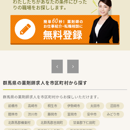
わたしたちがあなたの条件にぴった
りの職場をお探しします。
群馬県の薬剤師求人を市区町村から探す
群馬県の薬剤師求人を市区町村からお探しいただけます。
前橋市
高崎市
桐生市
伊勢崎市
太田市
沼田市
館林市
渋川市
藤岡市
富岡市
安中市
みどり市
北群馬郡榛東村
北群馬郡吉岡町
甘楽郡下仁田町