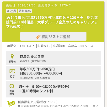
図れます。
更新日：
2026/07/30
薬剤師求人ID：
337547
■近隣に店舗展開をしているため、お休みも取得しやすい就業環
境です。
正社員
調剤薬局
■対人業務に専念できるよう最新機材の導入を進められていま
【みどり市】≪高年収650万円≫ 年間休日120日★ 総合病
す。
院門前・18時閉局 大手グループ企業のためキャリアアッ
■一部店舗では「散剤調剤ロボット」「水剤分注機」「練り機」を導
プも幅広♪
入しております。
検討リストに追加
年間休日120日以上
転勤なし
車通勤可
高給与(600万円以上)
認定
群馬県 みどり市
新桐生駅 (東武桐生線)
勤務地
年収500万円～650万円
月給350,000円～430,000円
給与
※経験者例・スキル等考慮
月～土 9：00～18：00（休憩60分）
※週40時間のシフト制
勤務
時間
【店舗情報と応需状況について】
■東武桐生線の新桐生駅より車で7分ほどの場所に位置し、マイ