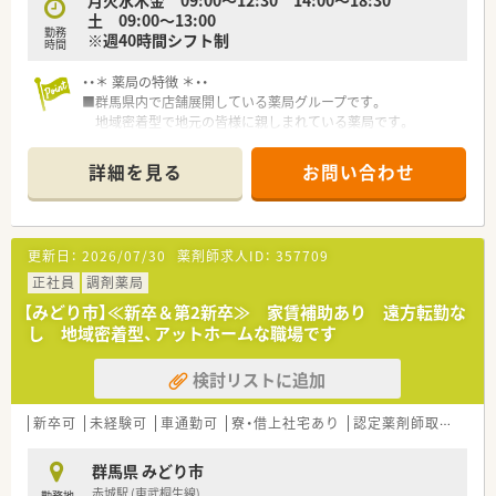
月火水木金 09:00～12:30 14:00～18:30
土 09:00～13:00
勤務
※週40時間シフト制
時間
・・＊ 薬局の特徴 ＊・・
■群馬県内で店舗展開している薬局グループです。
地域密着型で地元の皆様に親しまれている薬局です。
■やる気のある方には、能力に応じた担当職種を任せていただけ
るなど
詳細を見る
お問い合わせ
活躍の場が広がる環境です。キャリアアップ志向の方にお勧
めです。
■全店舗で電子薬歴を導入しています。
安心かつ効率よく業務に専念できる環境です。
更新日：
2026/07/30
薬剤師求人ID：
357709
正社員
調剤薬局
【みどり市】≪新卒＆第2新卒≫ 家賃補助あり 遠方転勤な
し 地域密着型、アットホームな職場です
検討リストに追加
新卒可
未経験可
車通勤可
寮・借上社宅あり
認定薬剤師取得支援あり
群馬県 みどり市
赤城駅 (東武桐生線)
勤務地