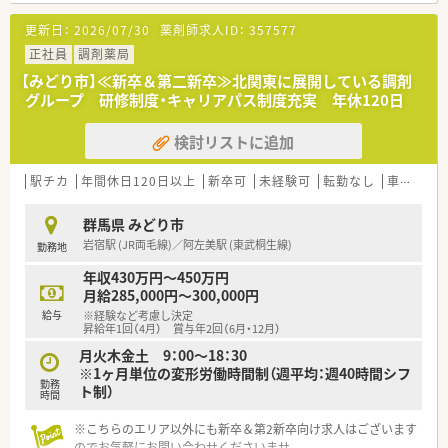
入れています。
更新日：
2026/07/30
薬剤師求人ID：
357577
■新卒の受け入れも積極的にしており、社内の風通しもよく働き
やすい社風です。
正社員
調剤薬局
■働き方に制限のある薬剤師さん向けに準社員制度もあります
【みどり市】≪新卒＆第二新卒≫北関東に展開している調剤
ので、気になる方はお気軽にお問合せ下さい！
グループ 研修制度・キャリアパス制度充実 年休120日
検討リストに追加
駅チカ
年間休日120日以上
新卒可
未経験可
転勤なし
車通勤可
群馬県 みどり市
岩宿駅 (JR両毛線)／阿左美駅 (東武桐生線)
勤務地
年収430万円～450万円
月給285,000円～300,000円
給与
※経験など考慮し決定
昇給年1回（4月） 賞与年2回（6月・12月）
月火木金土 9：00～18：30
※1ヶ月単位の変形労働時間制（週平均：週40時間シフ
勤務
ト制）
時間
※こちらのエリア以外にも新卒＆第2新卒向け求人はございます
のでお気軽にお問い合わせくださいませ。