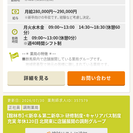
月給280,000円～290,000円
※新卒向けの年収です。経験など考慮し決定。
給与
月火水木金 09:00～13:00 14:30～18:30（休憩60
分）
土 09:00～13:00（休憩0分）
勤務
時間
※週40時間シフト制
・・＊ 薬局の特徴 ＊・・
■群馬県内で店舗展開している薬局グループです。
地域密着型で地元の皆様に親しまれている薬局です。
■やる気のある方には、能力に応じた担当職種を任せていただけ
るなど
詳細を見る
お問い合わせ
活躍の場が広がる環境です。キャリアアップ志向の方にお勧
めです。
■全店舗で電子薬歴を導入しています。
安心かつ効率よく業務に専念できる環境です。
更新日：
2026/07/30
薬剤師求人ID：
357579
正社員
調剤薬局
【館林市】≪新卒＆第二新卒≫ 研修制度・キャリアパス制度
充実 年休120日 北関東に店舗展開の調剤グループ