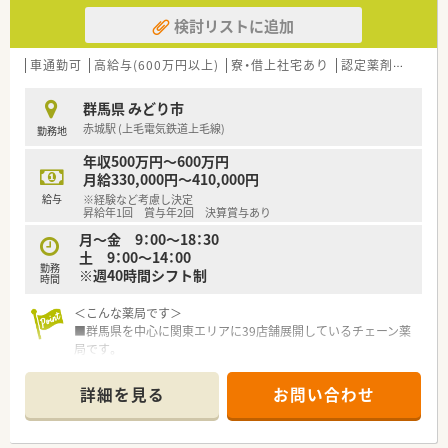
検討リストに追加
車通勤可
高給与(600万円以上)
寮・借上社宅あり
認定薬剤師取得支援あり
群馬県 みどり市
赤城駅 (上毛電気鉄道上毛線)
勤務地
年収500万円～600万円
月給330,000円～410,000円
給与
※経験など考慮し決定
昇給年1回 賞与年2回 決算賞与あり
月～金 9：00～18：30
土 9：00～14：00
勤務
※週40時間シフト制
時間
＜こんな薬局です＞
■群馬県を中心に関東エリアに39店舗展開しているチェーン薬
局です。
■調剤薬局以外にも、ゴルフ・不動産・ホテルを経営しており収益
が安定しています。
詳細を見る
お問い合わせ
■群馬エリアでは総合病院門前に多く展開しています。
■今後もM&Aにて店舗拡大を図っており、勢いのある企業です。
■店舗拡大により、管理薬剤師をはじめとしたキャリアアップを