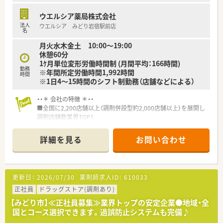
ウエルシア薬局株式会社
法人
ウエルシア みどり岩宿駅前店
名
月火水木金土 10:00～19:00
休憩60分
1ｹ月単位変形労働時間制 (月間平均：166時間)
勤務
※年間所定労働時間1,992時間
時間
※1日4～15時間のシフト制勤務（店舗などによる）
・・＊ 会社の特徴 ＊・・
■全国に2,200店舗以上（調剤併設型約2,000店舗以上）を展開し
調剤店舗数業界TOP！
■店舗拡大に伴いキャリアアップできるポジションが多数あり！
頑張り次第で高給与も可能！
詳細を見る
お問い合わせ
■経験や勤務コースによりますが、経験の少ない方でも500万前
半スタートと業界TOP水準！
■職種や職域に合わせ、豊富な社内研修や外部組織と連携した研
修を用意されています
更新日：
2026/07/30
薬剤師求人ID：
610033
■薬剤師が中心の会社だからこそ活躍できるキャリアパスが多
種多様に用意されています。
正社員
ドラッグストア(調剤あり)
■店舗拡大に伴い、エリアマネジャーや営業部長等のマネジメン
【みどり市】≪正社員募集≫業界トップの安定企業●地域・全
トのポジションも増えます。
国とコース選択できます。過誤防止システムも完備♪
■在宅や教育等の専門性を活かせるスペシャリストを目指すこ