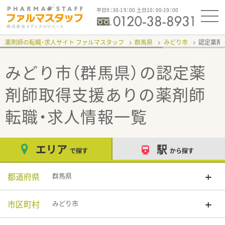
平日9：30-19：00 土日10：00-19：00
薬剤師の転職・求人サイト ファルマスタッフ
群馬県
みどり市
認定薬剤
みどり市（群馬県）の認定薬
剤師取得支援あり
の薬剤師
転職・求人情報一覧
エリア
駅
で探す
から探す
都道府県
群馬県
市区町村
みどり市