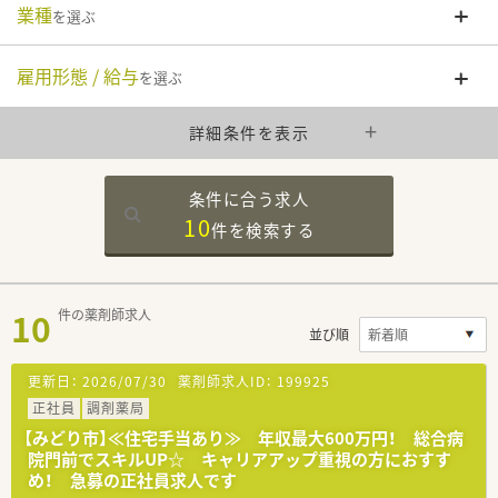
業種
を選ぶ
雇用形態 / 給与
を選ぶ
詳細条件を表示
条件に合う求人
10
件を
検索する
10
件の薬剤師求人
並び順
更新日：
2026/07/30
薬剤師求人ID：
199925
正社員
調剤薬局
【みどり市】≪住宅手当あり≫ 年収最大600万円！ 総合病
院門前でスキルUP☆ キャリアアップ重視の方におすす
め！ 急募の正社員求人です