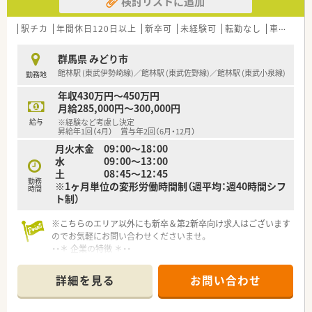
検討リストに追加
駅チカ
年間休日120日以上
新卒可
未経験可
転勤なし
車通勤可
群馬県 みどり市
館林駅 (東武伊勢崎線)／館林駅 (東武佐野線)／館林駅 (東武小泉線)
勤務地
年収430万円～450万円
月給285,000円～300,000円
給与
※経験など考慮し決定
昇給年1回（4月） 賞与年2回（6月・12月）
月火木金 09：00～18：00
水 09：00～13：00
土 08：45～12：45
勤務
※1ヶ月単位の変形労働時間制（週平均：週40時間シフ
時間
ト制）
※こちらのエリア以外にも新卒＆第2新卒向け求人はございます
のでお気軽にお問い合わせくださいませ。
・・＊ 企業の特徴 ＊・・
■地域のかかりつけ薬局を目指している調剤グループです。
■栃木県を中心に展開し、今後も店舗拡大計画があります。
詳細を見る
お問い合わせ
■借り上げ社宅制度・住宅手当等福利厚生が充実しており、社員
を大切にしている企業です。
■地域密着型の調剤薬局として地域活動やイベント開催に力を