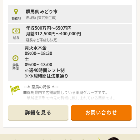
などスキルに合わせた研修制度をご用意しております。
また、e-learningを導入しており、こちらは会社で費用補助をし
群馬県 みどり市
ています。
赤城駅 (東武桐生線)
勤務地
その他、学会発表にも積極的に参加しており、日々の取り組みか
ら奨励し、調剤過誤防止については全社共有しています。
年収500万円～650万円
月給312,500円～400,000円
<充実の福利厚生面>
給与
経験など考慮し決定
産前・産後・育児休暇は100%取得可能で、時短勤務で働く社員も
月火水木金
多数いる環境です。
09:00～18:30
また、転居を伴う異動はなく、キャリアやライフプランの希望に
土
応じて、長く安心して働ける環境作りをしております。
09:00～13:00
勤務
時間
※週40時間シフト制
※休憩時間は法定通り
・・＊ 薬局の特徴 ＊・・
■群馬県内で店舗展開している薬局グループです。
地域密着型で地元の皆様に親しまれている薬局です。
■やる気のある方には、能力に応じた担当職種を任せていただけ
るなど
詳細を見る
お問い合わせ
活躍の場が広がる環境です。キャリアアップ志向の方にお勧
めです。
■全店舗で電子薬歴を導入しています。
安心かつ効率よく業務に専念できる環境です。