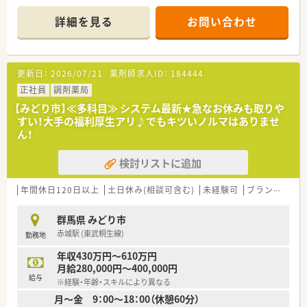
■店舗拡大に伴いキャリアアップできるポジションが多数あり！
頑張り次第で高給与も可能！
詳細を見る
お問い合わせ
■経験や勤務コースによりますが、経験の少ない方でも500万前
半スタートと業界TOP水準！
■職種や職域に合わせ、豊富な社内研修や外部組織と連携した研
修を用意されています
更新日：
2026/07/21
薬剤師求人ID：
184444
■薬剤師が中心の会社だからこそ活躍できるキャリアパスが多
種多様に用意されています。
正社員
調剤薬局
■店舗拡大に伴い、エリアマネジャーや営業部長等のマネジメン
【みどり市】≪多科目≫ システム最新★急なお休みも取りや
トのポジションも増えます。
すい！大手の福利厚生アリ♪でもキツいノルマはありませ
■在宅や教育等の専門性を活かせるスペシャリストを目指すこ
ん！
とも可能です。
■その他にも、管理部門や商品部門等の本社スタッフなど活動領
検討リストに追加
域は多種多様です。
■在宅実施店舗は年々増加しており、在宅医療へもしっかりと関
わる事ができます。
年間休日120日以上
土日休み(相談可含む)
未経験可
ブランク可
■育児休暇は3歳まで取得が可能で、時短制度は小学5年生まで
時短勤務ができるよう変更予定です。
群馬県 みどり市
■年間休日が120日とワークライフバランスが整っています
赤城駅 (東武桐生線)
勤務地
■日用品から常備薬まで、従業員割引制度など嬉しいメリットも
たくさんあります！
年収430万円～610万円
月給280,000円～400,000円
給与
※経験・年齢・スキルにより異なる
月～金 9：00～18：00（休憩60分）