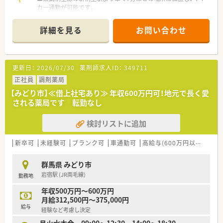
カー通勤が可能です。
■総合病院の門前にあり、内科や外科、小児科など13科目にわた
る処方箋を応需しています。
詳細を見る
お問い合わせ
■1日平均120枚から130枚の処方箋に対応しており、常勤4名を
含む複数名体制で勤務します。
【勤務実態について】
更新日：
2026/07/30
薬剤師求人ID：
349711
■開局時間は土曜日を含め18時までとなっており、終業時間が
早い点が魅力です。
正社員
調剤薬局
■年間休日が120日以上と多いため、しっかりと休みを取りなが
【みどり市】≪借上社宅あり≫ 年収600万円可！地元で長く愛
ら働くことができます。
される薬局です 転勤なし
■休日は日曜日と祝日に加え、シフト制の休みがあり、プライベ
ートの予定も立てやすいです。
検討リストに追加
【想定されるモデル年収】
■ご経験などにより、年収650万円程度までご相談が可能なため
新卒可
未経験可
ブランク可
車通勤可
高給与(600万円以上)
寮・
年収アップに繋がります。
■賞与は年2回支給され、昇給制度も年1回（入社月）に設定され
群馬県 みどり市
ている安定した待遇です。
岩宿駅 (JR両毛線)
勤務地
■時間外手当などの各種手当がしっかりと支給されるため、安心
して勤務できます。
年収500万円～600万円
月給312,500円～375,000円
給与
経験など考慮し決定