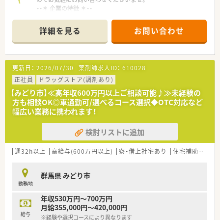
・・＊ 企業の特徴 ＊・・
■地域のかかりつけ薬局を目指している調剤グループです。
■栃木県を中心に展開し、今後も店舗拡大計画があります。
詳細を見る
お問い合わせ
■借り上げ社宅制度・住宅手当等福利厚生が充実しており、社員
を大切にしている企業です。
■地域密着型の調剤薬局として地域活動やイベント開催に力を
入れています。
更新日：
2026/07/30
薬剤師求人ID：
610028
■新卒の受け入れも積極的にしており、社内の風通しもよく働き
やすい社風です。
正社員
ドラッグストア(調剤あり)
■働き方に制限のある薬剤師さん向けに準社員制度もあります
【みどり市】≪高年収600万円以上ご相談可能♪≫未経験の
ので、気になる方はお気軽にお問合せ下さい！
方も相談OK◎車通勤可/選べるコース選択◆OTC対応など
幅広い業務に携われます！
検討リストに追加
週32h以上
高給与(600万円以上)
寮・借上社宅あり
住宅補助(手当)あり
群馬県 みどり市
勤務地
年収530万円～700万円
月給355,000円～420,000円
給与
※経験や選択コースにより異なります