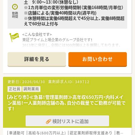
土 9：00～13：00（休憩なし）
※1カ月単位の変形労働時間制（実働168時間/月単位）
※店舗による/実働40時間以内(週平均)
勤務
時間
※休憩時間は実働6時間超えで45分以上、実働8時間超
えで60分以上付与
<こんな会社です>
東証プライム上場企業のグループ会社です！
2013年に発足し、全国には300店舗以上を展開しております。
「全ては健康を願う人々のために」をモットーに、地域の皆さま
に信頼されるかかりつけ薬局を目指しています。
詳細を見る
お問い合わせ
<整備されたシステム面>
薬剤師業務をバックアップするための作業の機械化、システム化
を積極的に推進しています。
更新日：
2026/06/30
薬剤師求人ID：
349712
たとえば、レセプト用コンピュータ、POSレジ、在庫管理システ
ムを連動させ、レセプト用コンピュータに処方内容を入力するだ
正社員
調剤薬局
けで在庫情報がサーバーに集約できる環境を全店舗で展開。
【みどり市】≪急募！管理薬剤師≫高年収650万円・内科メイ
このデータは他店からも閲覧可能なため、自店の在庫管理だけで
ン薬局！一人薬剤師店舗の為、自分の裁量でご勤務が可能で
なく、万一自店の在庫が切れたときには近隣店舗の在庫を確認、
す！
手配することにも利用できます。
監査システムもピッキング・散剤共に整っている環境です！
検討リストに追加
<教育・研修制度>
フォローアップ研修・エキスパート研修・薬局長研修・管理者研修
車通勤可
高給与(600万円以上)
認定薬剤師取得支援あり
教育制度あり