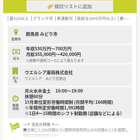
とも可能です。
検討リストに追加
■その他にも、管理部門や商品部門等の本社スタッフなど活動領
域は多種多様です。
■在宅実施店舗は年々増加しており、在宅医療へもしっかりと関
週32h以上
ブランク可
車通勤可
高給与(600万円以上)
寮・借上社宅あり
わる事ができます。
■育児休暇は3歳まで取得が可能で、時短制度は小学5年生まで
群馬県 みどり市
時短勤務ができるよう変更予定です。
勤務地
■年間休日が120日とワークライフバランスが整っています
■日用品から常備薬まで、従業員割引制度など嬉しいメリットも
年収530万円～700万円
たくさんあります！
月給355,000円～420,000円
給与
※経験や選択コースにより異なります
ウエルシア薬局株式会社
法人
ウエルシア みどり笠懸店
名
月火水木金土 10:00～19:00
休憩60分
1ｹ月単位変形労働時間制 (月間平均：166時間)
勤務
※年間所定労働時間1,992時間
時間
※1日4～15時間のシフト制勤務（店舗などによる）
・・＊ 会社の特徴 ＊・・
■全国に2,200店舗以上（調剤併設型約2,000店舗以上）を展開し
調剤店舗数業界TOP！