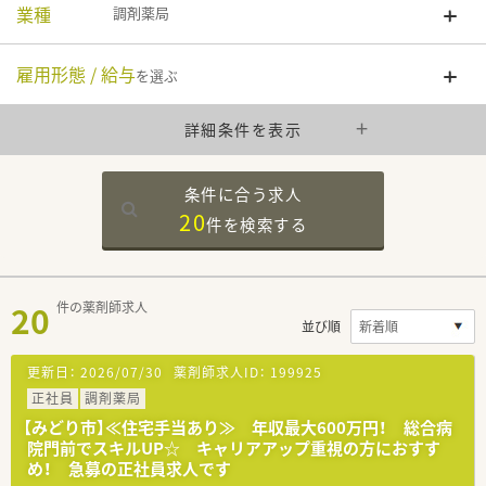
業種
調剤薬局
雇用形態 / 給与
を選ぶ
詳細条件を表示
条件に合う求人
20
件を
検索する
20
件の薬剤師求人
並び順
更新日：
2026/07/30
薬剤師求人ID：
199925
正社員
調剤薬局
【みどり市】≪住宅手当あり≫ 年収最大600万円！ 総合病
院門前でスキルUP☆ キャリアアップ重視の方におすす
め！ 急募の正社員求人です