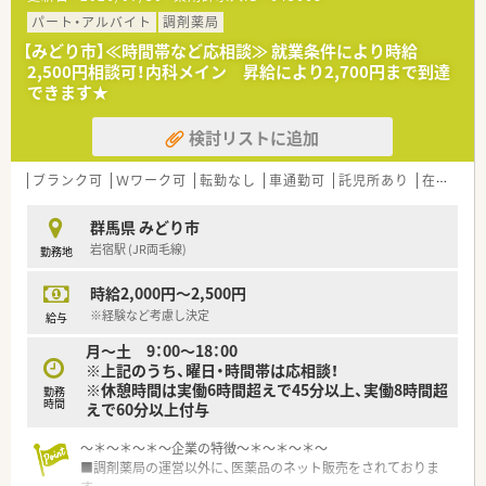
が可能で毎日の通勤も非常に快適です。
■主に内科や循環器科などの処方箋を1日あたり約100枚応需し
パート・アルバイト
調剤薬局
ており、専門的な知識が身につきます。
【みどり市】≪時間帯など応相談≫ 就業条件により時給
■外来処方だけでなく施設や個人の在宅業務にも対応している
2,500円相談可！内科メイン 昇給により2,700円まで到達
ため、地域医療への貢献を実感できる職場です。
できます★
【法人特徴について】
検討リストに追加
■調剤薬局の運営だけでなく医薬品のインターネット販売事業
も展開しており、多角的な事業基盤を持っています。
■群馬県および埼玉県にて複数の店舗を展開する地場企業であ
ブランク可
Ｗワーク可
転勤なし
車通勤可
託児所あり
在宅
~
り、地域に密着した医療サービスの提供が強みです。
■かかりつけ薬局としての役割を推進しており、地域の皆様から
群馬県 みどり市
信頼される薬局創りを理念に掲げている法人です。
岩宿駅 (JR両毛線)
勤務地
【職場環境と雰囲気】
時給2,000円～2,500円
■ベテランの薬剤師が多く活躍しており、分からないことがあっ
ても質問しやすい非常にアットホームな雰囲気です。
※経験など考慮し決定
給与
■スタッフ同士のチームワークが良く人間関係も良好なため、定
月～土 9：00～18：00
着率が高く長期的に就業される方が多い職場です。
※上記のうち、曜日・時間帯は応相談！
■事務スタッフも複数名在籍しており、薬剤師が本来の専門業務
※休憩時間は実働6時間超えで45分以上、実働8時間超
に集中できるようしっかりとサポートする環境です。
勤務
時間
えで60分以上付与
～＊～＊～＊～企業の特徴～＊～＊～＊～
■調剤薬局の運営以外に、医薬品のネット販売をされておりま