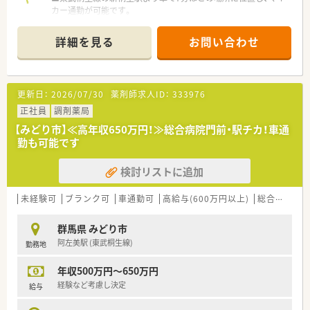
カー通勤が可能です。
■総合病院の門前にあり、内科や外科、小児科など13科目にわた
る処方箋を応需しています。
詳細を見る
お問い合わせ
■1日平均120枚から130枚の処方箋に対応しており、常勤4名を
含む複数名体制で勤務します。
【勤務実態について】
更新日：
2026/07/30
薬剤師求人ID：
333976
■開局時間は土曜日を含め18時までとなっており、終業時間が
早い点が魅力です。
正社員
調剤薬局
■年間休日が120日以上と多いため、しっかりと休みを取りなが
【みどり市】≪高年収650万円！≫総合病院門前・駅チカ！車通
ら働くことができます。
勤も可能です
■休日は日曜日と祝日に加え、シフト制の休みがあり、プライベ
ートの予定も立てやすいです。
検討リストに追加
【想定されるモデル年収】
■ご経験などにより、年収650万円程度までご相談が可能なため
未経験可
ブランク可
車通勤可
高給与(600万円以上)
総合科目
年収アップに繋がります。
■賞与は年2回支給され、昇給制度も年1回（入社月）に設定され
群馬県 みどり市
ている安定した待遇です。
阿左美駅 (東武桐生線)
勤務地
■時間外手当などの各種手当がしっかりと支給されるため、安心
して勤務できます。
年収500万円～650万円
経験など考慮し決定
給与