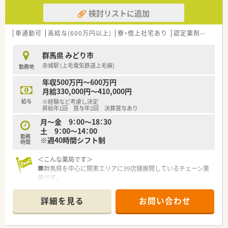
検討リストに追加
車通勤可
高給与(600万円以上)
寮・借上社宅あり
認定薬剤師取得支援あり
群馬県 みどり市
赤城駅 (上毛電気鉄道上毛線)
勤務地
年収500万円～600万円
月給330,000円～410,000円
給与
※経験など考慮し決定
昇給年1回 賞与年2回 決算賞与あり
月～金 9：00～18：30
土 9：00～14：00
勤務
※週40時間シフト制
時間
＜こんな薬局です＞
■群馬県を中心に関東エリアに39店舗展開しているチェーン薬
局です。
■調剤薬局以外にも、ゴルフ・不動産・ホテルを経営しており収益
が安定しています。
詳細を見る
お問い合わせ
■群馬エリアでは総合病院門前に多く展開しています。
■今後もM&Aにて店舗拡大を図っており、勢いのある企業です。
■店舗拡大により、管理薬剤師をはじめとしたキャリアアップを