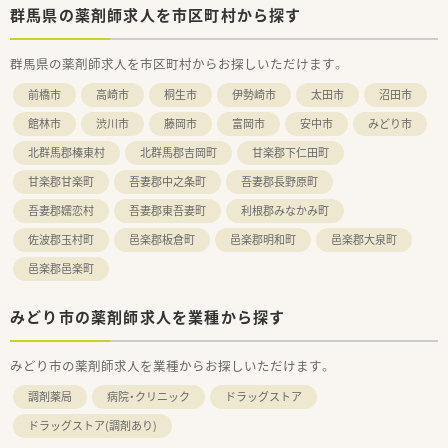
群馬県の薬剤師求人を市区町村から探す
群馬県の薬剤師求人を市区町村からお探しいただけます。
前橋市
高崎市
桐生市
伊勢崎市
太田市
沼田市
館林市
渋川市
藤岡市
富岡市
安中市
みどり市
北群馬郡榛東村
北群馬郡吉岡町
甘楽郡下仁田町
甘楽郡甘楽町
吾妻郡中之条町
吾妻郡長野原町
吾妻郡嬬恋村
吾妻郡東吾妻町
利根郡みなかみ町
佐波郡玉村町
邑楽郡板倉町
邑楽郡明和町
邑楽郡大泉町
邑楽郡邑楽町
みどり市の薬剤師求人を業種から探す
みどり市の薬剤師求人を業種からお探しいただけます。
調剤薬局
病院・クリニック
ドラッグストア
ドラッグストア(調剤あり)