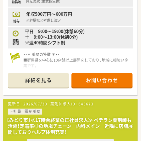
阿左美駅 (東武桐生線)
勤務地
年収500万円～600万円
※経験など考慮し決定
給与
平日 9:00～19:00(休憩60分)
土 9:00～13:00(休憩0分)
勤務
※週40時間シフト制
時間
・・＊ 薬局の特徴 ＊・・
■群馬県を中心に10店舗以上展開をしており、地域に根強い企
業です。
■患者さんを大切にすると同時に、従業員の働き甲斐、生き甲斐
を大切にする会社です。離職率の低さ、企業の安定成長が自慢で
詳細を見る
お問い合わせ
す。
更新日：
2026/07/30
薬剤師求人ID：
643673
正社員
調剤薬局
【みどり市】≪17時台終業の正社員求人≫ ベテラン薬剤師も
活躍！定着率◎の地場チェーン 内科メイン 近隣に店舗展
開しておりヘルプ体制充実！