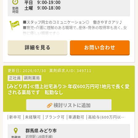
平日 9：00-19：00
土曜 9：00-18：00
勤務
時間
■スタッフ同士のコミュニケーション◎ 働きやすさアリ♪
■育児・介護に理解のある職場で、産休・育休の取得率も高く、女
性に優しい職場です☆
■高年収ご相談可能♪650万円までご相談可能です！
・・＊ 薬局の特徴 ＊・・
詳細を見る
お問い合わせ
■群馬県を中心に10店舗以上展開をしており、地域に根強い企
業です。
■患者さんを大切にする前に、従業員の働き甲斐、生き甲斐を大
切にする会社です。
更新日：
2026/07/30
薬剤師求人ID：
349711
離職率の低さ、企業の安定成長が自慢です。
■地域医療に貢献できる薬局として、医療機関や地域住民の方か
正社員
調剤薬局
ら「信頼」をしていただき
【みどり市】≪借上社宅あり≫ 年収600万円可！地元で長く愛
「安心」して私共の調剤薬局を利用していただける事を目指し
される薬局です 転勤なし
ています。
検討リストに追加
新卒可
未経験可
ブランク可
車通勤可
高給与(600万円以上)
寮・
群馬県 みどり市
岩宿駅 (JR両毛線)
勤務地