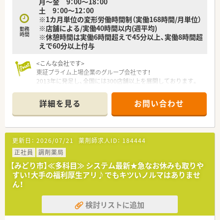
月～金 9：00～18：00
土 9：00～12：00
※1カ月単位の変形労働時間制（実働168時間/月単位）
※店舗による/実働40時間以内(週平均)
勤務
時間
※休憩時間は実働6時間超えで45分以上、実働8時間超
えで60分以上付与
<こんな会社です>
東証プライム上場企業のグループ会社です！
2013年に発足し、全国には300店舗以上を展開しております。
「全ては健康を願う人々のために」をモットーに、地域の皆さま
に信頼されるかかりつけ薬局を目指しています。
詳細を見る
お問い合わせ
<整備されたシステム面>
薬剤師業務をバックアップするための作業の機械化、システム化
を積極的に推進しています。
更新日：
2026/07/21
薬剤師求人ID：
184444
たとえば、レセプト用コンピュータ、POSレジ、在庫管理システ
ムを連動させ、レセプト用コンピュータに処方内容を入力するだ
正社員
調剤薬局
けで在庫情報がサーバーに集約できる環境を全店舗で展開。
【みどり市】≪多科目≫ システム最新★急なお休みも取りや
このデータは他店からも閲覧可能なため、自店の在庫管理だけで
すい！大手の福利厚生アリ♪でもキツいノルマはありませ
なく、万一自店の在庫が切れたときには近隣店舗の在庫を確認、
ん！
手配することにも利用できます。
監査システムもピッキング・散剤共に整っている環境です！
検討リストに追加
<教育・研修制度>