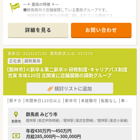
・・＊ 薬局の特徴 ＊・・
■群馬県内で店舗展開している薬局グループです。
地域密着型で地元の皆様に親しまれている薬局です。
■やる気のある方には、能力に応じた担当職種を任せていただけ
るなど
詳細を見る
お問い合わせ
活躍の場が広がる環境です。キャリアアップ志向の方にお勧
めです。
■全店舗で電子薬歴を導入しています。
安心かつ効率よく業務に専念できる環境です。
更新日：
2026/07/30
薬剤師求人ID：
357579
正社員
調剤薬局
【館林市】≪新卒＆第二新卒≫ 研修制度・キャリアパス制度
充実 年休120日 北関東に店舗展開の調剤グループ
検討リストに追加
駅チカ
年間休日120日以上
新卒可
未経験可
転勤なし
車通勤可
群馬県 みどり市
館林駅 (東武伊勢崎線)／館林駅 (東武佐野線)／館林駅 (東武小泉線)
勤務地
年収430万円～450万円
月給285,000円～300,000円