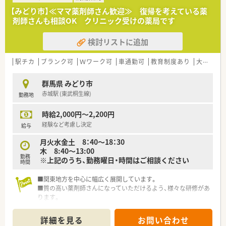
■働き方に制限のある薬剤師さん向けに準社員制度もあります
【みどり市】≪ママ薬剤師さん歓迎≫ 復帰を考えている薬
ので、気になる方はお気軽にお問合せ下さい！
剤師さんも相談OK クリニック受けの薬局です
検討リストに追加
駅チカ
ブランク可
Ｗワーク可
車通勤可
教育制度あり
大手チェーン以外
群馬県 みどり市
赤城駅 (東武桐生線)
勤務地
時給2,000円～2,200円
経験など考慮し決定
給与
月火水金土 8：40～18：30
木 8:40～13:00
勤務
※上記のうち、勤務曜日・時間はご相談ください
時間
■関東地方を中心に幅広く展開しています。
■質の高い薬剤師さんになっていただけるよう、様々な研修があ
ります。
■ブランクのある方も歓迎しています！
詳細を見る
お問い合わせ