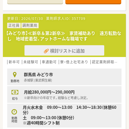
更新日：
2026/07/30
薬剤師求人ID：
357709
正社員
調剤薬局
【みどり市】≪新卒＆第2新卒≫ 家賃補助あり 遠方転勤な
し 地域密着型、アットホームな職場です
検討リストに追加
新卒可
未経験可
車通勤可
寮・借上社宅あり
認定薬剤師取得支援あり
群馬県 みどり市
赤城駅 (東武桐生線)
勤務地
月給280,000円～290,000円
※新卒向けの年収です。経験など考慮し決定。
給与
月火水木金 09:00～13:00 14:30～18:30（休憩60
分）
土 09:00～13:00（休憩0分）
勤務
時間
※週40時間シフト制