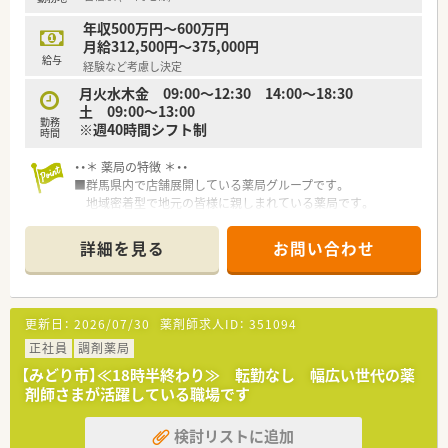
年収500万円～600万円
月給312,500円～375,000円
給与
経験など考慮し決定
月火水木金 09:00～12:30 14:00～18:30
土 09:00～13:00
勤務
※週40時間シフト制
時間
・・＊ 薬局の特徴 ＊・・
■群馬県内で店舗展開している薬局グループです。
地域密着型で地元の皆様に親しまれている薬局です。
■やる気のある方には、能力に応じた担当職種を任せていただけ
るなど
詳細を見る
お問い合わせ
活躍の場が広がる環境です。キャリアアップ志向の方にお勧
めです。
■全店舗で電子薬歴を導入しています。
安心かつ効率よく業務に専念できる環境です。
更新日：
2026/07/30
薬剤師求人ID：
351094
正社員
調剤薬局
【みどり市】≪18時半終わり≫ 転勤なし 幅広い世代の薬
剤師さまが活躍している職場です
検討リストに追加