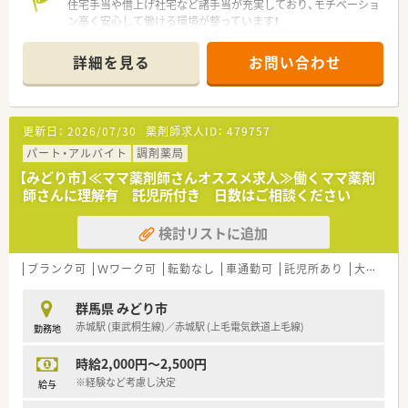
住宅手当や借上げ社宅など諸手当が充実しており、モチベーショ
ン高く安心して働ける環境が整っています！
【店舗情報と応需状況について】
詳細を見る
お問い合わせ
■赤城駅から車で5分の立地にあり、面受けで1日約30枚の処方
箋を応需している地域密着型の薬局です。
■現在はパートの薬剤師2名と事務員1名の体制で運営してお
り、車通勤も可能なため通勤の負担も少ないです。
更新日：
2026/07/30
薬剤師求人ID：
479757
■ブランクのある方や在宅業務に興味がある方も歓迎しており、
地域医療に貢献できるやりがいのある環境です。
パート・アルバイト
調剤薬局
【みどり市】≪ママ薬剤師さんオススメ求人≫働くママ薬剤
【募集背景と求める人物像について】
師さんに理解有 託児所付き 日数はご相談ください
■今回は定期採用に伴う薬剤師の募集であり、地域に根ざしたか
かりつけ薬局を一緒に創り上げる方を求めています。
検討リストに追加
■月2回の勉強会などを通じて専門知識を深め、自身のスキルア
ップやキャリアアップに意欲的に取り組める方を歓迎します。
■患者様の目線に立った丁寧な服薬指導やコミュニケーション
ブランク可
Ｗワーク可
転勤なし
車通勤可
託児所あり
大手チェーン以外
ができ、地域の方々から信頼される薬剤師を目指す方を募集しま
す。
群馬県 みどり市
赤城駅 (東武桐生線)／赤城駅 (上毛電気鉄道上毛線)
勤務地
【法人特徴について】
■群馬県と埼玉県にて複数の調剤薬局を展開しており、地域に密
時給2,000円～2,500円
着した医療サービスの提供に注力している企業です。
■調剤薬局の運営だけでなく医薬品のネット販売も手掛けてお
※経験など考慮し決定
給与
り、多角的なアプローチで人々の健康をサポートしています。