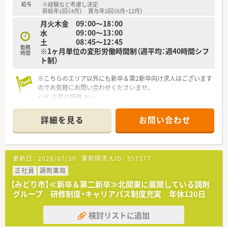
給与
※経験など考慮し決定
昇給年1回（4月） 賞与年2回（6月・12月）
月火木金 09：00～18：00
水 09：00～13：00
土 08：45～12：45
勤務
※1ヶ月単位の変形労働時間制（週平均：週40時間シフ
時間
ト制）
※こちらのエリア以外にも新卒＆第2新卒向け求人はございます
のでお気軽にお問い合わせくださいませ。
・・＊ 企業の特徴 ＊・・
■地域のかかりつけ薬局を目指している調剤グループです。
■栃木県を中心に展開し、今後も店舗拡大計画があります。
詳細を見る
お問い合わせ
■借り上げ社宅制度・住宅手当等福利厚生が充実しており、社員
を大切にしている企業です。
■地域密着型の調剤薬局として地域活動やイベント開催に力を
入れています。
更新日：
2026/07/30
薬剤師求人ID：
357577
■新卒の受け入れも積極的にしており、社内の風通しもよく働き
やすい社風です。
正社員
調剤薬局
■働き方に制限のある薬剤師さん向けに準社員制度もあります
【みどり市】≪新卒＆第二新卒≫北関東に展開している調剤
ので、気になる方はお気軽にお問合せ下さい！
グループ 研修制度・キャリアパス制度充実 年休120日
検討リストに追加