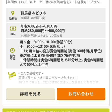
フォローアップ研修・エキスパート研修・薬局長研修・管理者研修
年間休日120日以上
土日休み(相談可含む)
未経験可
ブランク可
などスキルに合わせた研修制度をご用意しております。
また、e-learningを導入しており、こちらは会社で費用補助をし
群馬県 みどり市
ています。
赤城駅 (東武桐生線)
勤務地
その他、学会発表にも積極的に参加しており、日々の取り組みか
ら奨励し、調剤過誤防止については全社共有しています。
年収430万円～610万円
月給280,000円～400,000円
<充実の福利厚生面>
給与
※経験・年齢・スキルにより異なる
産前・産後・育児休暇は100%取得可能で、時短勤務で働く社員も
月～金 9：00～18：00（休憩60分）
多数いる環境です。
土 9：00～13：00（休憩なし）
また、転居を伴う異動はなく、キャリアやライフプランの希望に
※1カ月単位の変形労働時間制（実働168時間/月単位）
応じて、長く安心して働ける環境作りをしております。
※店舗による/実働40時間以内(週平均)
勤務
時間
※休憩時間は実働6時間超えで45分以上、実働8時間超
えで60分以上付与
<こんな会社です>
東証プライム上場企業のグループ会社です！
2013年に発足し、全国には300店舗以上を展開しております。
「全ては健康を願う人々のために」をモットーに、地域の皆さま
に信頼されるかかりつけ薬局を目指しています。
詳細を見る
お問い合わせ
<整備されたシステム面>
薬剤師業務をバックアップするための作業の機械化、システム化
を積極的に推進しています。