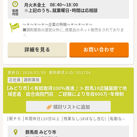
■患者様の目線に立った薬局を創り上げることを理念として掲
月火木金土 08：40～18：00
げ、かかりつけ薬局への推進に積極的に取り組んでいます。
※上記のうち、就業曜日・時間は応相談
勤務
時間
【求人情報について】
■これまでのご経験やスキルを最大限に考慮し、年収500万円か
～＊～＊～＊～企業の特徴～＊～＊～＊～
ら最大700万円までの高待遇での提示が可能な求人です。
■調剤薬局の運営以外に、医薬品のネット販売をされておりま
■年1回の昇給制度と年2回の賞与支給があり、日々の頑張りが
す。
しっかりと収入として還元されるモチベーションの上がる環境
■群馬県、埼玉県にて数店舗展開しております。
です。
■患者さまの目線に立った薬局を創りあげることを理念に
詳細を見る
お問い合わせ
■皆勤手当や昼食手当といった独自の制度に加え、住宅手当や借
地域に根ざしたかかりるけ薬局への推進に取り組んでおりま
上げ社宅など生活を支える福利厚生が非常に充実しています。
す。
更新日：
2026/07/30
薬剤師求人ID：
552734
正社員
調剤薬局
【みどり市】≪有給取得100％推進♪≫ 群馬10店舗展開で地
域密着 総合病院門前 ご経験により年収600万・年俸制
検討リストに追加
駅チカ
年間休日120日以上
残業なし(ほぼなし含む)
転勤なし
車
群馬県 みどり市