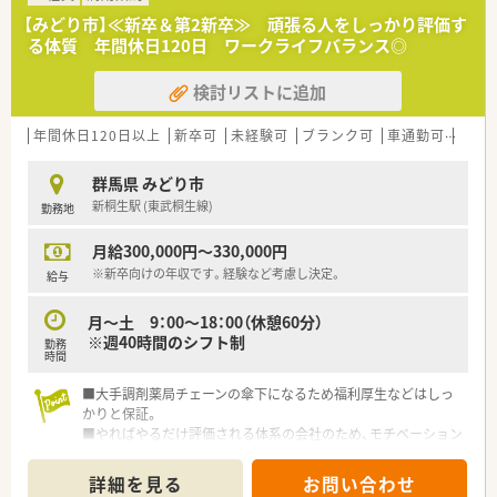
【みどり市】≪新卒＆第2新卒≫ 頑張る人をしっかり評価す
る体質 年間休日120日 ワークライフバランス◎
検討リストに追加
年間休日120日以上
新卒可
未経験可
ブランク可
車通勤可
教育
群馬県 みどり市
新桐生駅 (東武桐生線)
勤務地
月給300,000円～330,000円
※新卒向けの年収です。経験など考慮し決定。
給与
月～土 9：00～18：00（休憩60分）
※週40時間のシフト制
勤務
時間
■大手調剤薬局チェーンの傘下になるため福利厚生などはしっ
かりと保証。
■やればやるだけ評価される体系の会社のため、モチベーション
アップにつながります！
■異動や転居などを通じて、キャリアアップが図れるので自身の
詳細を見る
お問い合わせ
スキルアップにもつながります！