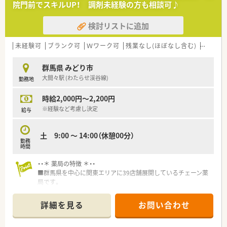
院門前でスキルUP！ 調剤未経験の方も相談可♪
検討リストに追加
未経験可
ブランク可
Ｗワーク可
残業なし(ほぼなし含む)
転勤な
群馬県 みどり市
大間々駅 (わたらせ渓谷線)
勤務地
時給2,000円～2,200円
※経験など考慮し決定
給与
土 9:00 ～ 14:00（休憩00分）
勤務
時間
・・＊ 薬局の特徴 ＊・・
■群馬県を中心に関東エリアに39店舗展開しているチェーン薬
局です。
■調剤薬局以外にも、ゴルフ・不動産・ホテルを経営しており収益
が安定している企業です。
詳細を見る
お問い合わせ
■群馬エリアでは総合病院門前に多く展開しています。
■今後もM&Aにて店舗拡大を図っており、勢いのある企業です。