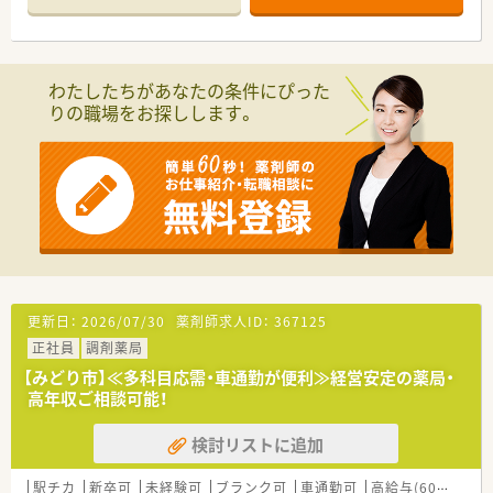
わたしたちがあなたの条件にぴった
りの職場をお探しします。
更新日：
2026/07/30
薬剤師求人ID：
367125
正社員
調剤薬局
【みどり市】≪多科目応需・車通勤が便利≫経営安定の薬局・
高年収ご相談可能！
検討リストに追加
駅チカ
新卒可
未経験可
ブランク可
車通勤可
高給与(600万円以上)