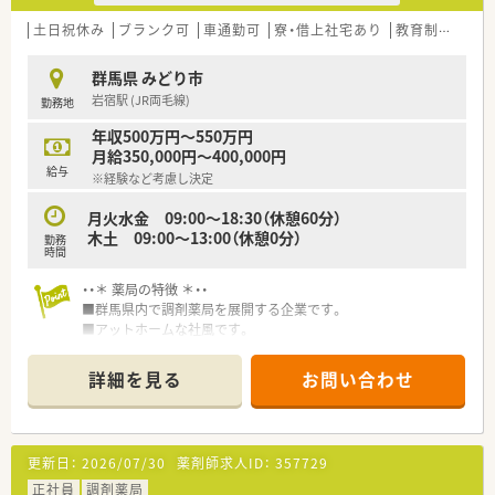
土日祝休み
ブランク可
車通勤可
寮・借上社宅あり
教育制度あり
群馬県 みどり市
岩宿駅 (JR両毛線)
勤務地
年収500万円～550万円
月給350,000円～400,000円
給与
※経験など考慮し決定
月火水金 09:00～18:30（休憩60分）
木土 09:00～13:00（休憩0分）
勤務
時間
・・＊ 薬局の特徴 ＊・・
■群馬県内で調剤薬局を展開する企業です。
■アットホームな社風です。
■新卒で入社した若手の方から、ベテラン薬剤師さんまで幅広い
年代層の方が活躍しています。
詳細を見る
お問い合わせ
更新日：
2026/07/30
薬剤師求人ID：
357729
正社員
調剤薬局