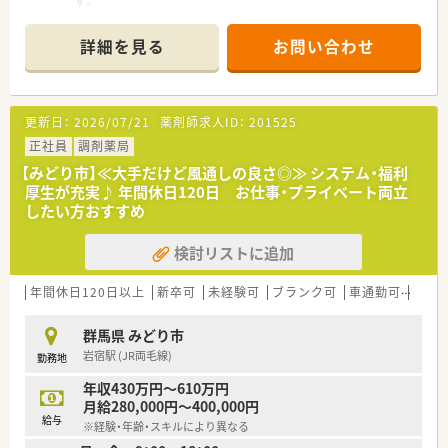
す。
■群馬県、埼玉県にて数店舗展開しております。
■患者さまの目線に立った薬局を創りあげることを理念に
詳細を見る
お問い合わせ
地域に根ざしたかかりるけ薬局への推進に取り組んでおりま
す。
更新日：
2026/07/21
薬剤師求人ID：
201525
正社員
調剤薬局
【みどり市】≪大手だけど風通しの良さ◎≫ システム・福利
厚生が充実♪ 年間休日120日 お仕事・プライベート両立
したい方おすすめ
検討リストに追加
年間休日120日以上
新卒可
未経験可
ブランク可
車通勤可
高給与
群馬県 みどり市
岩宿駅 (JR両毛線)
勤務地
年収430万円～610万円
月給280,000円～400,000円
給与
※経験・年齢・スキルにより異なる