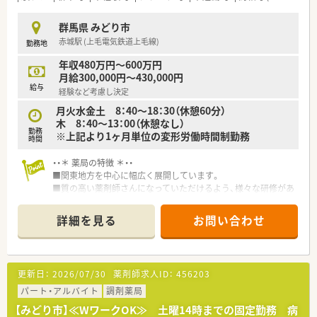
群馬県 みどり市
赤城駅 (上毛電気鉄道上毛線)
勤務地
年収480万円～600万円
月給300,000円～430,000円
給与
経験など考慮し決定
月火水金土 8：40～18：30（休憩60分）
木 8：40～13：00（休憩なし）
勤務
※上記より1ヶ月単位の変形労働時間制勤務
時間
・・＊ 薬局の特徴 ＊・・
■関東地方を中心に幅広く展開しています。
■質の高い薬剤師さんになっていただけるよう、様々な研修があ
ります。
詳細を見る
お問い合わせ
更新日：
2026/07/30
薬剤師求人ID：
456203
パート・アルバイト
調剤薬局
【みどり市】≪WワークOK≫ 土曜14時までの固定勤務 病