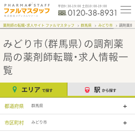
平日9：30-19：00 土日10：00-19：00
薬剤師の転職・求人サイト ファルマスタッフ
群馬県
みどり市
調剤薬局
みどり市（群馬県）の調剤薬
局
の薬剤師転職・求人情報一
覧
エリア
駅
で探す
から探す
都道府県
群馬県
市区町村
みどり市