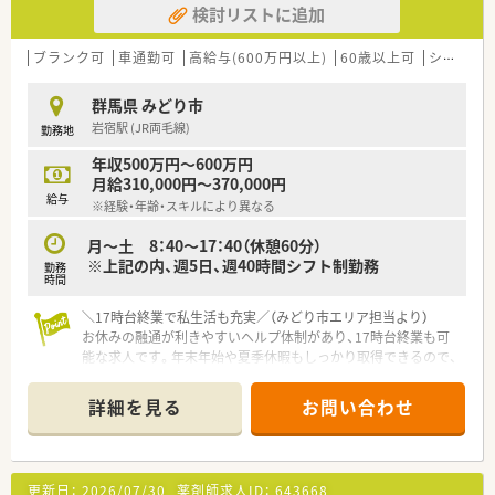
検討リストに追加
ブランク可
車通勤可
高給与(600万円以上)
60歳以上可
シフト制
群馬県 みどり市
岩宿駅 (JR両毛線)
勤務地
年収500万円～600万円
月給310,000円～370,000円
給与
※経験・年齢・スキルにより異なる
月～土 8：40～17：40（休憩60分）
※上記の内、週5日、週40時間シフト制勤務
勤務
時間
＼17時台終業で私生活も充実／（みどり市エリア担当より）
お休みの融通が利きやすいヘルプ体制があり、17時台終業も可
能な求人です。年末年始や夏季休暇もしっかり取得できるので、
ご自身の時間も大切にしながら働きたい方に大変おすすめの環
境です。
詳細を見る
お問い合わせ
＊------------------------------------------＊
【店舗情報と応需状況について】
■岩宿駅から車で6分ほどの場所に立地しており、マイカー通勤
更新日：
2026/07/30
薬剤師求人ID：
643668