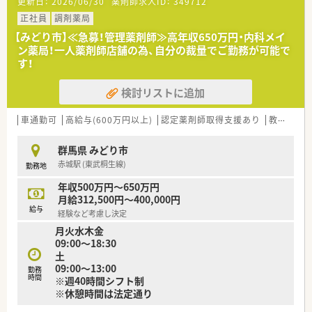
更新日：
2026/06/30
薬剤師求人ID：
349712
たとえば、レセプト用コンピュータ、POSレジ、在庫管理システ
ムを連動させ、レセプト用コンピュータに処方内容を入力するだ
正社員
調剤薬局
けで在庫情報がサーバーに集約できる環境を全店舗で展開。
【みどり市】≪急募！管理薬剤師≫高年収650万円・内科メイ
このデータは他店からも閲覧可能なため、自店の在庫管理だけで
ン薬局！一人薬剤師店舗の為、自分の裁量でご勤務が可能で
なく、万一自店の在庫が切れたときには近隣店舗の在庫を確認、
す！
手配することにも利用できます。
監査システムもピッキング・散剤共に整っている環境です！
検討リストに追加
<教育・研修制度>
フォローアップ研修・エキスパート研修・薬局長研修・管理者研修
車通勤可
高給与(600万円以上)
認定薬剤師取得支援あり
教育制度あり
などスキルに合わせた研修制度をご用意しております。
また、e-learningを導入しており、こちらは会社で費用補助をし
群馬県 みどり市
ています。
赤城駅 (東武桐生線)
勤務地
その他、学会発表にも積極的に参加しており、日々の取り組みか
ら奨励し、調剤過誤防止については全社共有しています。
年収500万円～650万円
月給312,500円～400,000円
<充実の福利厚生面>
給与
経験など考慮し決定
産前・産後・育児休暇は100%取得可能で、時短勤務で働く社員も
月火水木金
多数いる環境です。
09:00～18:30
また、転居を伴う異動はなく、キャリアやライフプランの希望に
土
応じて、長く安心して働ける環境作りをしております。
09:00～13:00
勤務
時間
※週40時間シフト制
※休憩時間は法定通り