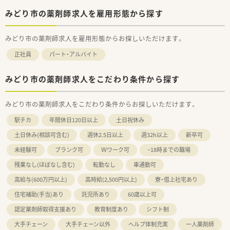
みどり市の薬剤師求人を雇用形態から探す
みどり市の薬剤師求人を雇用形態からお探しいただけます。
正社員
パート・アルバイト
みどり市の薬剤師求人をこだわり条件から探す
みどり市の薬剤師求人をこだわり条件からお探しいただけます。
駅チカ
年間休日120日以上
土日祝休み
土日休み(相談可含む)
週休2.5日以上
週32h以上
新卒可
未経験可
ブランク可
Ｗワーク可
~18時までの職場
残業なし(ほぼなし含む)
転勤なし
車通勤可
高給与(600万円以上)
高時給(2,500円以上)
寮・借上社宅あり
住宅補助(手当)あり
託児所あり
60歳以上可
認定薬剤師取得支援あり
教育制度あり
シフト制
大手チェーン
大手チェーン以外
ヘルプ体制充実
一人薬剤師