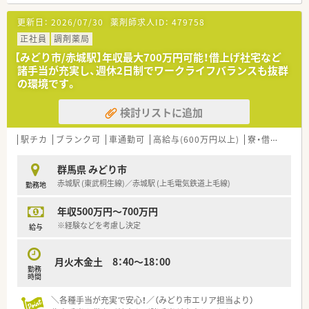
■店舗拡大により、管理薬剤師をはじめとしたキャリアアップを
図れます。
更新日：
2026/07/30
薬剤師求人ID：
479758
■入社後は管理薬剤師さんによるOJT研修がございます。
■近隣に店舗展開をしているため、お休みも取得しやすい就業環
正社員
調剤薬局
境です。
【みどり市/赤城駅】年収最大700万円可能！借上げ社宅など
■対人業務に専念できるよう最新機材の導入を進められていま
諸手当が充実し、週休2日制でワークライフバランスも抜群
す。
の環境です。
■一部店舗では「散剤調剤ロボット」「水剤分注機」「練り機」を導
入済です。
検討リストに追加
駅チカ
ブランク可
車通勤可
高給与(600万円以上)
寮・借上社宅あり
群馬県 みどり市
赤城駅 (東武桐生線)／赤城駅 (上毛電気鉄道上毛線)
勤務地
年収500万円～700万円
※経験などを考慮し決定
給与
月火木金土 8：40～18：00
勤務
時間
＼各種手当が充実で安心！／（みどり市エリア担当より）