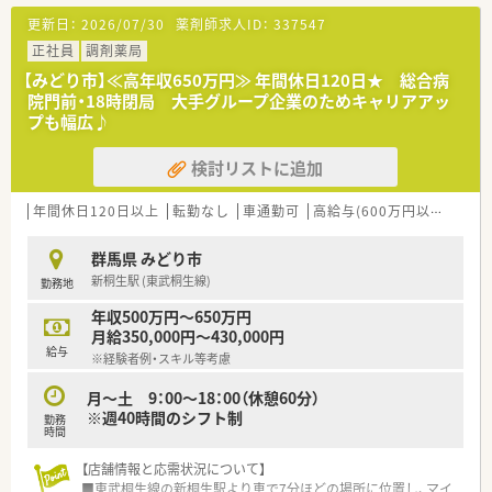
図れます。
更新日：
2026/07/30
薬剤師求人ID：
337547
■近隣に店舗展開をしているため、お休みも取得しやすい就業環
境です。
正社員
調剤薬局
■対人業務に専念できるよう最新機材の導入を進められていま
【みどり市】≪高年収650万円≫ 年間休日120日★ 総合病
す。
院門前・18時閉局 大手グループ企業のためキャリアアッ
■一部店舗では「散剤調剤ロボット」「水剤分注機」「練り機」を導
プも幅広♪
入しております。
検討リストに追加
年間休日120日以上
転勤なし
車通勤可
高給与(600万円以上)
認定
群馬県 みどり市
新桐生駅 (東武桐生線)
勤務地
年収500万円～650万円
月給350,000円～430,000円
給与
※経験者例・スキル等考慮
月～土 9：00～18：00（休憩60分）
※週40時間のシフト制
勤務
時間
【店舗情報と応需状況について】
■東武桐生線の新桐生駅より車で7分ほどの場所に位置し、マイ