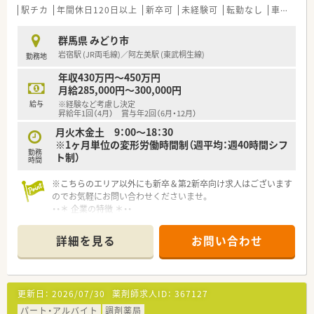
駅チカ
年間休日120日以上
新卒可
未経験可
転勤なし
車通勤可
群馬県 みどり市
岩宿駅 (JR両毛線)／阿左美駅 (東武桐生線)
勤務地
年収430万円～450万円
月給285,000円～300,000円
給与
※経験など考慮し決定
昇給年1回（4月） 賞与年2回（6月・12月）
月火木金土 9：00～18：30
※1ヶ月単位の変形労働時間制（週平均：週40時間シフ
勤務
ト制）
時間
※こちらのエリア以外にも新卒＆第2新卒向け求人はございます
のでお気軽にお問い合わせくださいませ。
・・＊ 企業の特徴 ＊・・
■地域のかかりつけ薬局を目指している調剤グループです。
■栃木県を中心に展開し、今後も店舗拡大計画があります。
詳細を見る
お問い合わせ
■借り上げ社宅制度・住宅手当等福利厚生が充実しており、社員
を大切にしている企業です。
■地域密着型の調剤薬局として地域活動やイベント開催に力を
入れています。
更新日：
2026/07/30
薬剤師求人ID：
367127
■新卒の受け入れも積極的にしており、社内の風通しもよく働き
やすい社風です。
パート・アルバイト
調剤薬局