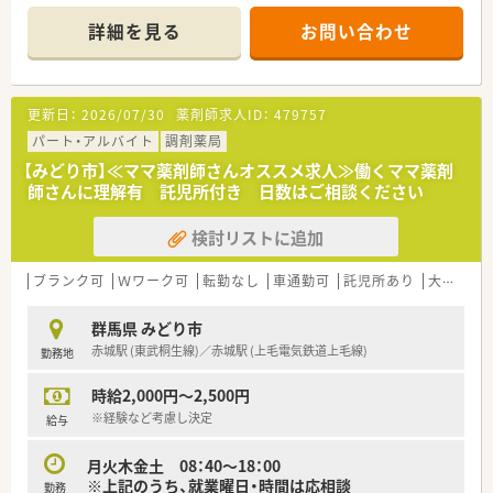
■調剤薬局以外にも、ゴルフ・不動産・ホテルを経営しており収益
が安定している企業です。
詳細を見る
お問い合わせ
■群馬エリアでは総合病院門前に多く展開しています。
■今後もM&Aにて店舗拡大を図っており、勢いのある企業です。
■店舗拡大により、管理薬剤師をはじめとしたキャリアアップを
図れます。
更新日：
2026/07/30
薬剤師求人ID：
479757
■入社後は管理薬剤師さんによるOJT研修がございます。
■近隣に店舗展開をしているため、お休みも取得しやすい就業環
パート・アルバイト
調剤薬局
境です。
【みどり市】≪ママ薬剤師さんオススメ求人≫働くママ薬剤
■対人業務に専念できるよう最新機材の導入を進められていま
師さんに理解有 託児所付き 日数はご相談ください
す。
■一部店舗では「散剤調剤ロボット」「水剤分注機」「練り機」を導
検討リストに追加
入済です。
ブランク可
Ｗワーク可
転勤なし
車通勤可
託児所あり
大手チェーン以外
群馬県 みどり市
赤城駅 (東武桐生線)／赤城駅 (上毛電気鉄道上毛線)
勤務地
時給2,000円～2,500円
※経験など考慮し決定
給与
月火木金土 08：40～18：00
※上記のうち、就業曜日・時間は応相談
勤務