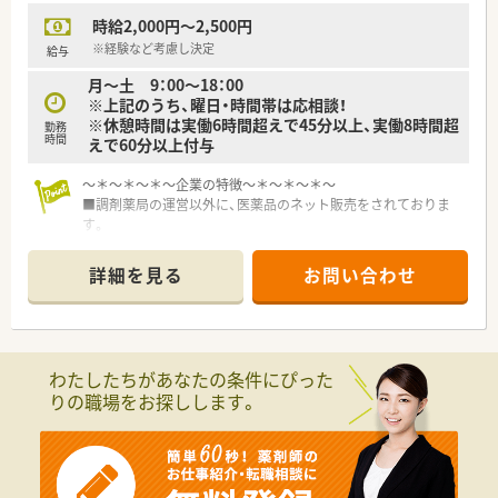
時給2,000円～2,500円
※経験など考慮し決定
給与
月～土 9：00～18：00
※上記のうち、曜日・時間帯は応相談！
※休憩時間は実働6時間超えで45分以上、実働8時間超
勤務
時間
えで60分以上付与
～＊～＊～＊～企業の特徴～＊～＊～＊～
■調剤薬局の運営以外に、医薬品のネット販売をされておりま
す。
■群馬県、埼玉県にて数店舗展開しております。
■患者さまの目線に立った薬局を創りあげることを理念に
詳細を見る
お問い合わせ
地域に根ざしたかかりるけ薬局への推進に取り組んでおりま
す。
わたしたちがあなたの条件にぴった
りの職場をお探しします。