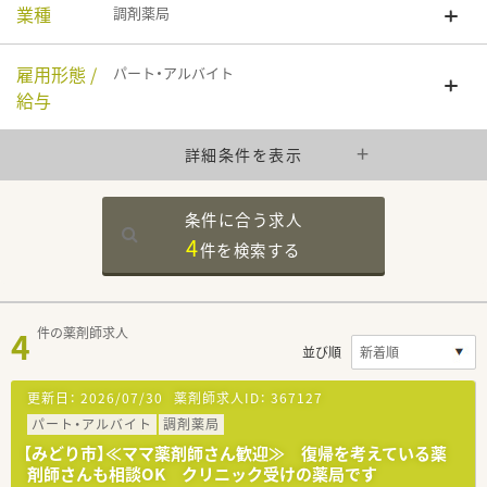
業種
調剤薬局
雇用形態 /
パート・アルバイト
給与
詳細条件を表示
条件に合う求人
4
件を
検索する
4
件の薬剤師求人
並び順
更新日：
2026/07/30
薬剤師求人ID：
367127
パート・アルバイト
調剤薬局
【みどり市】≪ママ薬剤師さん歓迎≫ 復帰を考えている薬
剤師さんも相談OK クリニック受けの薬局です