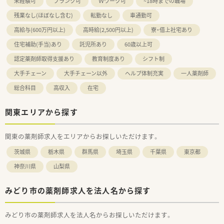
未経験可
ブランク可
Ｗワーク可
~18時までの職場
残業なし(ほぼなし含む)
転勤なし
車通勤可
高給与(600万円以上)
高時給(2,500円以上)
寮・借上社宅あり
住宅補助(手当)あり
託児所あり
60歳以上可
認定薬剤師取得支援あり
教育制度あり
シフト制
大手チェーン
大手チェーン以外
ヘルプ体制充実
一人薬剤師
総合科目
高収入
在宅
関東エリアから探す
関東の薬剤師求人をエリアからお探しいただけます。
茨城県
栃木県
群馬県
埼玉県
千葉県
東京都
神奈川県
山梨県
みどり市の薬剤師求人を法人名から探す
みどり市の薬剤師求人を法人名からお探しいただけます。