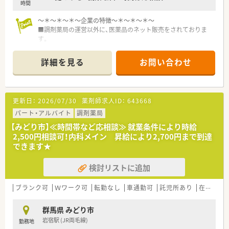
時間
～＊～＊～＊～企業の特徴～＊～＊～＊～
■調剤薬局の運営以外に、医薬品のネット販売をされておりま
す。
■群馬県、埼玉県にて数店舗展開しております。
■患者さまの目線に立った薬局を創りあげることを理念に
詳細を見る
お問い合わせ
地域に根ざしたかかりるけ薬局への推進に取り組んでおりま
す。
更新日：
2026/07/30
薬剤師求人ID：
643668
パート・アルバイト
調剤薬局
【みどり市】≪時間帯など応相談≫ 就業条件により時給
2,500円相談可！内科メイン 昇給により2,700円まで到達
できます★
検討リストに追加
ブランク可
Ｗワーク可
転勤なし
車通勤可
託児所あり
在宅
~
群馬県 みどり市
岩宿駅 (JR両毛線)
勤務地