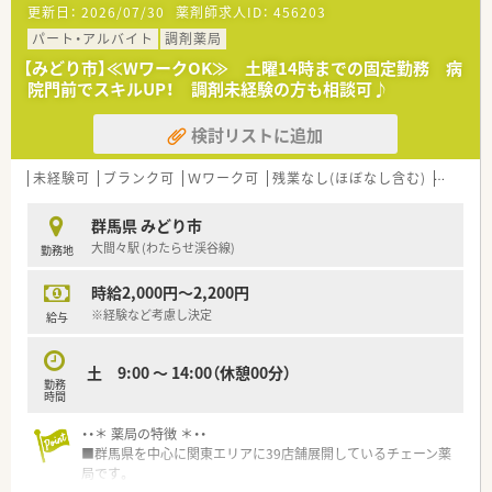
更新日：
2026/07/30
薬剤師求人ID：
456203
パート・アルバイト
調剤薬局
【みどり市】≪WワークOK≫ 土曜14時までの固定勤務 病
院門前でスキルUP！ 調剤未経験の方も相談可♪
検討リストに追加
未経験可
ブランク可
Ｗワーク可
残業なし(ほぼなし含む)
転勤な
群馬県 みどり市
大間々駅 (わたらせ渓谷線)
勤務地
時給2,000円～2,200円
※経験など考慮し決定
給与
土 9:00 ～ 14:00（休憩00分）
勤務
時間
・・＊ 薬局の特徴 ＊・・
■群馬県を中心に関東エリアに39店舗展開しているチェーン薬
局です。