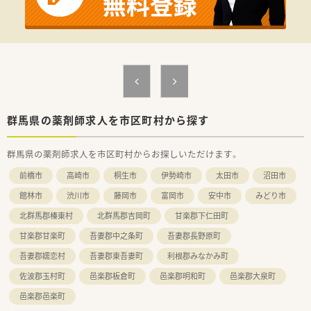
群馬県の薬剤師求人を市区町村から探す
群馬県の薬剤師求人を市区町村からお探しいただけます。
前橋市
高崎市
桐生市
伊勢崎市
太田市
沼田市
館林市
渋川市
藤岡市
富岡市
安中市
みどり市
北群馬郡榛東村
北群馬郡吉岡町
甘楽郡下仁田町
甘楽郡甘楽町
吾妻郡中之条町
吾妻郡長野原町
吾妻郡嬬恋村
吾妻郡東吾妻町
利根郡みなかみ町
佐波郡玉村町
邑楽郡板倉町
邑楽郡明和町
邑楽郡大泉町
邑楽郡邑楽町