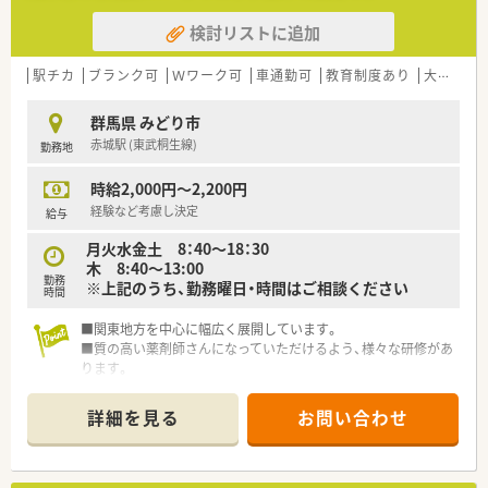
検討リストに追加
駅チカ
ブランク可
Ｗワーク可
車通勤可
教育制度あり
大手チェーン以外
群馬県 みどり市
赤城駅 (東武桐生線)
勤務地
時給2,000円～2,200円
経験など考慮し決定
給与
月火水金土 8：40～18：30
木 8:40～13:00
勤務
※上記のうち、勤務曜日・時間はご相談ください
時間
■関東地方を中心に幅広く展開しています。
■質の高い薬剤師さんになっていただけるよう、様々な研修があ
ります。
■ブランクのある方も歓迎しています！
詳細を見る
お問い合わせ