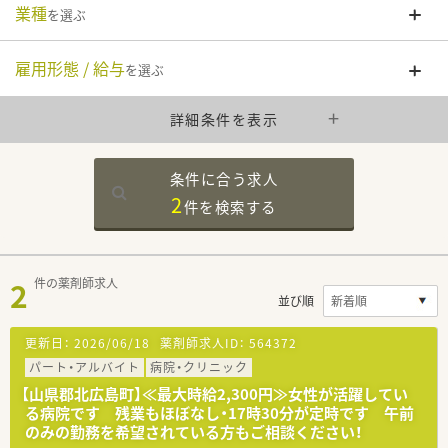
業種
を選ぶ
雇用形態 / 給与
を選ぶ
詳細条件を表示
条件に合う求人
2
件を
検索する
2
件の薬剤師求人
並び順
更新日：
2026/06/18
薬剤師求人ID：
564372
パート・アルバイト
病院・クリニック
【山県郡北広島町】≪最大時給2,300円≫女性が活躍してい
る病院です 残業もほぼなし・17時30分が定時です 午前
のみの勤務を希望されている方もご相談ください！