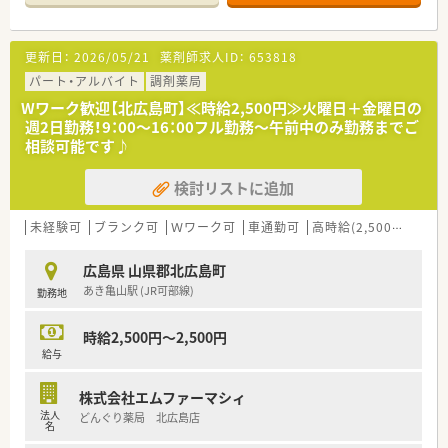
■今いらっしゃる常勤の方が退職またはパートへ
切り替えを検討しているため、募集している状況です。
■単身者用についても相談可能です。
更新日：
2026/05/21
薬剤師求人ID：
653818
※就業規則による。
パート・アルバイト
調剤薬局
＜業務内容＞
Wワーク歓迎【北広島町】≪時給2,500円≫火曜日＋金曜日の
■病院内の調剤業務や服薬指導を対応頂きます。
週2日勤務！9：00～16：00フル勤務～午前中のみ勤務までご
相談可能です♪
＜研修制度＞
■現場でのOJT研修となります。
検討リストに追加
＜法人特徴＞
■「安心のある暮し」を念頭において、
未経験可
ブランク可
Ｗワーク可
車通勤可
高時給(2,500円以上)
その実現のためスタッフ一同、これからも力をあわせ、
微力ながら地域医療に役立つことを目指しております。
広島県 山県郡北広島町
■福利厚生も充実しています。
あき亀山駅 (JR可部線)
勤務地
例）医療費補助制度、冬用タイヤ補助制度、
マツダスタジアム年間シートチケット、千代田公園内ジム
利用 等
時給2,500円～2,500円
給与
＜こんな方にもオススメ＞
■残業の少ない先でプライベートも充実させたい方
株式会社エムファーマシィ
■自然豊かな地域で暮らしたい方
法人
どんぐり薬局 北広島店
少しでも気になった方はお問い合わせくださいませ
名