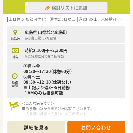
検討リストに追加
土日休み(相談可含む)
週休2.5日以上
週32h以上
未経験可
ブラン
広島県 山県郡北広島町
あき亀山駅 (JR可部線)
勤務地
時給2,100円～2,300円
※ご経験に合わせて応相談
給与
①月～金
08：30～17：30（休憩60分）
②月～土
08：30～12：30（休憩なし）
勤務
時間
※上記より週3～5日勤務
※AMのみも相談可能
＜こんな病院です＞
■あき亀山駅から車で26分程にございます。
広島県山県郡北広島町にある病院です。
■病床数120床程度の病院です。
■残業は月2時間程度と残業はほとんどございません。
詳細を見る
お問い合わせ
■紙カルテを利用しています。