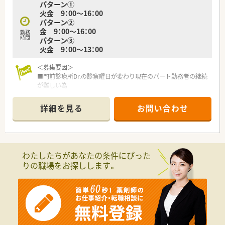
パターン➀
火金 9：00～16：00
パターン②
金 9：00～16：00
勤務
時間
パターン③
火金 9：00～13：00
＜募集要因＞
■門前診療所Dr.の診察曜日が変わり現在のパート勤務者の継続
が難しい為
＜こんな薬局です＞
詳細を見る
お問い合わせ
■複数科目応需の診療所門前の調剤薬局です。
■内科・循環器科・整形外科をメインに応需しています。
■処方箋は1日50枚程度で、正社員の方2名とパートの方が在籍
しています。
■分包機はユヤマのユニバーサルカセット付きを導入していま
わたしたちがあなたの条件にぴった
す。
りの職場をお探しします。
＜働き方＞
➀火金 9：00～16：00
②金 9：00～16：00
③火金 9：00～13：00
上記3タイプの働き方が相談可能です。
Wワークも可能です。