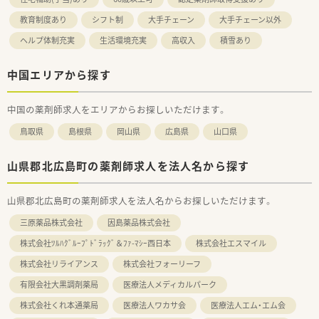
教育制度あり
シフト制
大手チェーン
大手チェーン以外
ヘルプ体制充実
生活環境充実
高収入
積雪あり
中国エリアから探す
中国の薬剤師求人をエリアからお探しいただけます。
鳥取県
島根県
岡山県
広島県
山口県
山県郡北広島町の薬剤師求人を法人名から探す
山県郡北広島町の薬剤師求人を法人名からお探しいただけます。
三原薬品株式会社
因島薬品株式会社
株式会社ﾂﾙﾊｸﾞﾙｰﾌﾟﾄﾞﾗｯｸﾞ＆ﾌｧ-ﾏｼｰ西日本
株式会社エスマイル
株式会社リライアンス
株式会社フォーリーフ
有限会社大黒調剤薬局
医療法人メディカルパーク
株式会社くれ本通薬局
医療法人ワカサ会
医療法人エム・エム会