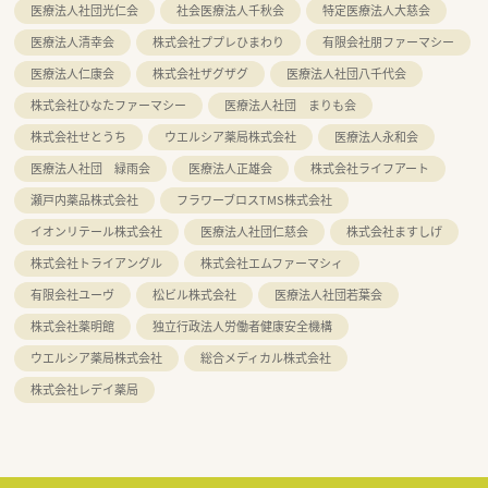
医療法人社団光仁会
社会医療法人千秋会
特定医療法人大慈会
医療法人清幸会
株式会社ププレひまわり
有限会社朋ファーマシー
医療法人仁康会
株式会社ザグザグ
医療法人社団八千代会
株式会社ひなたファーマシー
医療法人社団 まりも会
株式会社せとうち
ウエルシア薬局株式会社
医療法人永和会
医療法人社団 緑雨会
医療法人正雄会
株式会社ライフアート
瀬戸内薬品株式会社
フラワーブロスTMS株式会社
イオンリテール株式会社
医療法人社団仁慈会
株式会社ますしげ
株式会社トライアングル
株式会社エムファーマシィ
有限会社ユーヴ
松ビル株式会社
医療法人社団若葉会
株式会社薬明館
独立行政法人労働者健康安全機構
ウエルシア薬局株式会社
総合メディカル株式会社
株式会社レデイ薬局