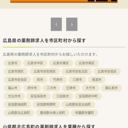
＜業務内容＞
■調剤・監査・投薬の店舗内業務がメインになります。
＜法人特徴＞
■北広島町阿坂にある調剤薬局です。
■調剤薬局の運営だけでなく医療コンサルティングや健康食品
販売などにも力を入れています。
広島県の薬剤師求人を市区町村から探す
広島県の薬剤師求人を市区町村からお探しいただけます。
広島市
広島市中区
広島市東区
広島市南区
広島市西区
広島市安佐南区
広島市安佐北区
広島市安芸区
広島市佐伯区
呉市
竹原市
三原市
尾道市
福山市
府中市
三次市
庄原市
大竹市
東広島市
廿日市市
安芸高田市
江田島市
安芸郡府中町
安芸郡海田町
安芸郡熊野町
山県郡安芸太田町
山県郡北広島町
豊田郡大崎上島町
世羅郡世羅町
山県郡北広島町の薬剤師求人を業種から探す