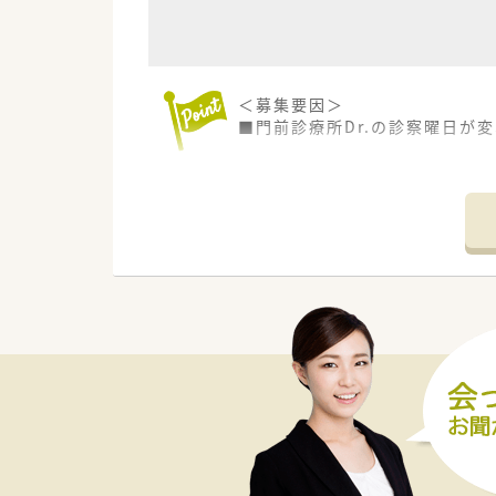
＜募集要因＞
■門前診療所Dr.の診察曜日が
＜こんな薬局です＞
■複数科目応需の診療所門前の
■内科・循環器科・整形外科をメ
■処方箋は1日50枚程度で、正
■分包機はユヤマのユニバーサ
＜働き方＞
➀火金 9：00～16：00
②金 9：00～16：00
③火金 9：00～13：00
上記3タイプの働き方が相談可能
Wワークも可能です。
＜業務内容＞
■調剤・監査・投薬の店舗内業務