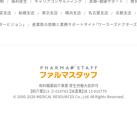
体制
福利厚生
キャリアコンサルティング
医療・健康サポート
教
宮支店
船橋支店
東京支店
横浜支店
名古屋支店
京都支店
タービジョン」
産業医の依頼と業務サポートサイト『ワーカーズドクターズ
ス
有料職業紹介事業 厚生労働大臣許可
【紹介業】13-ユ-010743 【派遣業】派 13-010770
© 2000-2026 MEDICAL RESOURCES Co., Ltd. All Rights Reserved.