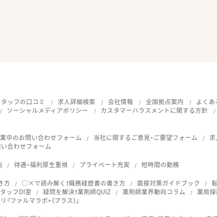
スタッフの口コミ
求人詳細検索
会社情報
全国拠点案内
よくあ
ソーシャルメディアポリシー
カスタマーハラスメントに関する方針
就業中のお問い合わせフォーム
当社に関するご意見・ご要望フォーム
求
問い合わせフォーム
向
待遇・福利厚生重視
プライベート充実
短時間の勤務
き方
○×で読み解く！職務経歴書の書き方
面接対策ガイドブック
タッフDI室
疑問を解決！薬剤師QUIZ
薬剤師業界動向コラム
薬局探
『ファルマラボ+（プラス）』