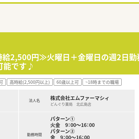
2,500円≫火曜日＋金曜日の週2日勤務！
可能です♪
可
高時給(2,500円以上)
60歳以上可
~18時までの職場
株式会社エムファーマシィ
法人名
どんぐり薬局 北広島店
パターン➀
火金 9：00～16：00
パターン②
勤務時間
金 9：00～16：00