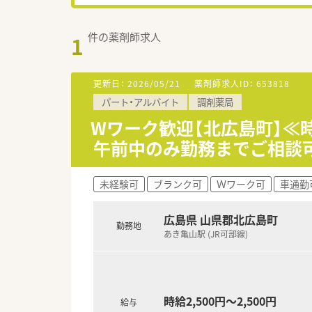
件の薬剤師求人
1
更新日：
2026/05/21
薬剤師求人ID：
653818
パート・アルバイト
調剤薬局
Wワーク歓迎【北広島町】≪時給
午前中のみ勤務までご相談
未経験可
ブランク可
Ｗワーク可
車通勤
広島県 山県郡北広島町
勤務地
あき亀山駅 (JR可部線)
時給2,500円～2,500円
給与