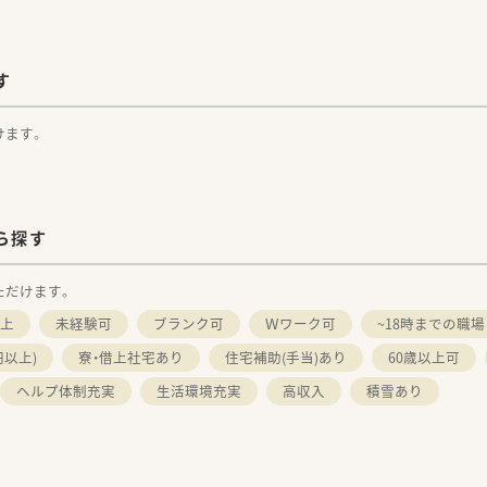
す
けます。
ら探す
ただけます。
以上
未経験可
ブランク可
Ｗワーク可
~18時までの職場
円以上)
寮・借上社宅あり
住宅補助(手当)あり
60歳以上可
ヘルプ体制充実
生活環境充実
高収入
積雪あり