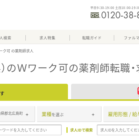
平日9：30-19：00 土日10：00-19：
人検索
求人特集
転職ガイド
ファル
ーク可
県）のＷワーク可
の薬剤師転職・
す
業種
雇用形態 / 給
山県郡北広島町
を選ぶ
求人IDで検索