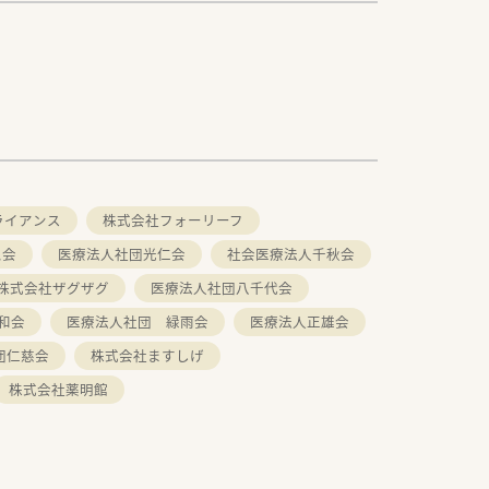
ライアンス
株式会社フォーリーフ
ム会
医療法人社団光仁会
社会医療法人千秋会
株式会社ザグザグ
医療法人社団八千代会
和会
医療法人社団 緑雨会
医療法人正雄会
団仁慈会
株式会社ますしげ
株式会社薬明館