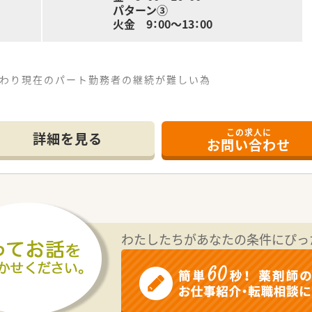
パターン③
火金 9：00～13：00
変わり現在のパート勤務者の継続が難しい為
調剤薬局です。
この求人に
インに応需しています。
詳細を見る
お問い合わせ
社員の方2名とパートの方が在籍しています。
ルカセット付きを導入しています。
わたしたちがあなたの条件にぴっ
です。
がメインになります。