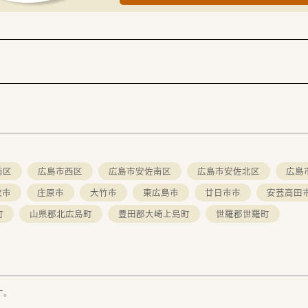
です。
療コンサルティングや健康食品販売などにも力を入れています
南区
広島市西区
広島市安佐南区
広島市安佐北区
広島
次市
庄原市
大竹市
東広島市
廿日市市
安芸高田
町
山県郡北広島町
豊田郡大崎上島町
世羅郡世羅町
す。