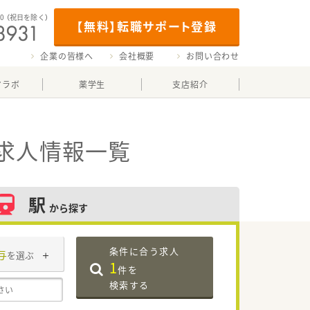
00
（祝日を除く）
【無料】転職サポート登録
企業の皆様へ
会社概要
お問い合わせ
マラボ
薬学生
支店紹介
求人情報一覧
駅
から探す
条件に合う求人
与
を選ぶ
1
件を
検索する