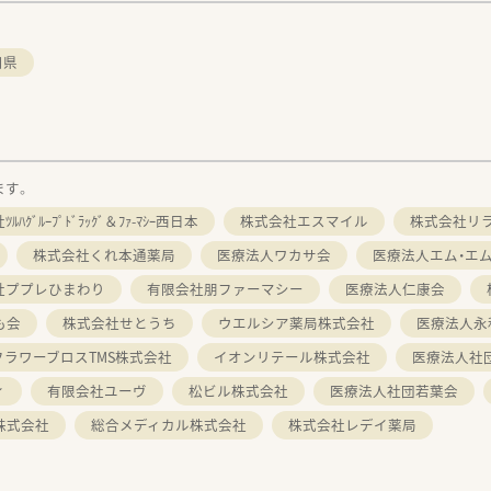
口県
ます。
ﾙﾊｸﾞﾙｰﾌﾟﾄﾞﾗｯｸﾞ＆ﾌｧ-ﾏｼｰ西日本
株式会社エスマイル
株式会社リ
株式会社くれ本通薬局
医療法人ワカサ会
医療法人エム・エ
社ププレひまわり
有限会社朋ファーマシー
医療法人仁康会
も会
株式会社せとうち
ウエルシア薬局株式会社
医療法人永
フラワーブロスTMS株式会社
イオンリテール株式会社
医療法人社
ィ
有限会社ユーヴ
松ビル株式会社
医療法人社団若葉会
株式会社
総合メディカル株式会社
株式会社レデイ薬局