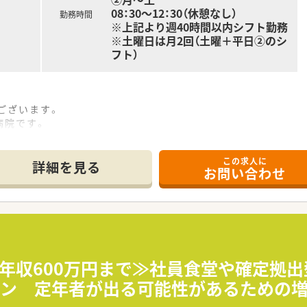
08：30～12：30（休憩なし）
職を目指したい方
勤務時間
※上記より週40時間以内シフト勤務
方
※土曜日は月2回（土曜＋平日②のシ
合わせくださいませ
フト）
ございます。
病院です。
。
ほとんどございません。
この求人に
詳細を見る
お問い合わせ
職またはパートへ
募集している状況です。
ございます。
迎です。
万円までの赴任費用が相談可能です。
高年収600万円まで≫社員食堂や確定拠
を対応頂きます。
イン 定年者が出る可能性があるための増