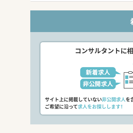
計2名が在籍しています。
常勤の方の定年を見越した採
■病棟業務、発注業務がメインで
外来は全て門前の薬局に出し
■電子カルテ導入済みです。
＜福利厚生も充実＞
■確定拠出年金を導入していま
コンサルタントに
■社員寮もあり、家賃1万5千円
■また社員食堂も有り、1食30
■お休みは年間110日です。
日曜+木PM+シフトによりどこ
お休みとなるようなシフトと
＜こんな方にもオススメ＞
■長閑な環境で勤務したい方
■福利厚生も充実している病院
サイト上に掲載していない
非公開求人
を
等々…
ご希望に沿って
求人をお探しします！
少しでも気になった方はお問い