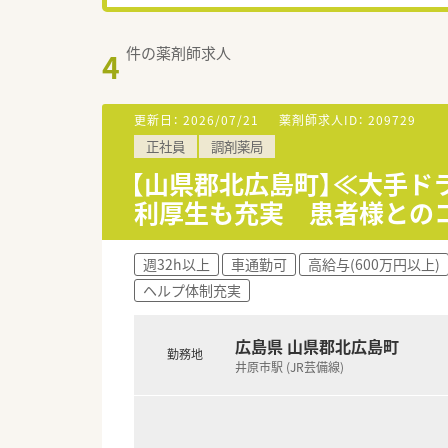
件の薬剤師求人
4
更新日：
2026/07/21
薬剤師求人ID：
209729
正社員
調剤薬局
【山県郡北広島町】≪大手
利厚生も充実 患者様との
週32h以上
車通勤可
高給与(600万円以上)
ヘルプ体制充実
広島県 山県郡北広島町
勤務地
井原市駅 (JR芸備線)