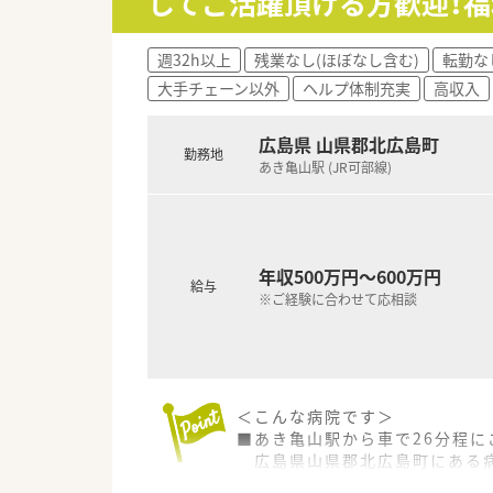
してご活躍頂ける方歓迎！
■監査システムなどの調剤設備
リスクマネジメントも徹底し
機械化を進める事により、効率
週32h以上
残業なし(ほぼなし含む)
転勤な
大手チェーン以外
ヘルプ体制充実
高収入
＜業務内容＞
■近隣にある総合病院からの処
■1日の処方箋枚数は20枚前後
広島県 山県郡北広島町
勤務地
■ドラッグストア併設店舗です
あき亀山駅 (JR可部線)
調剤薬局業務専任でご勤務頂
＜研修制度＞
■充実した研修フォロー体制も
e-ラーニングの補助制度もあ
年収500万円～600万円
給与
会社からのバックアップがご
※ご経験に合わせて応相談
＜法人特徴＞
■ツルハグループとして中国地
ドラッグストア・調剤薬局を運
ドラッグストアとして売上・利
＜こんな病院です＞
■年間で10店舗以上の新規出店
■あき亀山駅から車で26分程に
新卒採用に関しても中国地方で
広島県山県郡北広島町にある
薬剤師の平均年齢は33歳です
■病床数120床程度の病院です
■調剤薬局部門で採用された薬