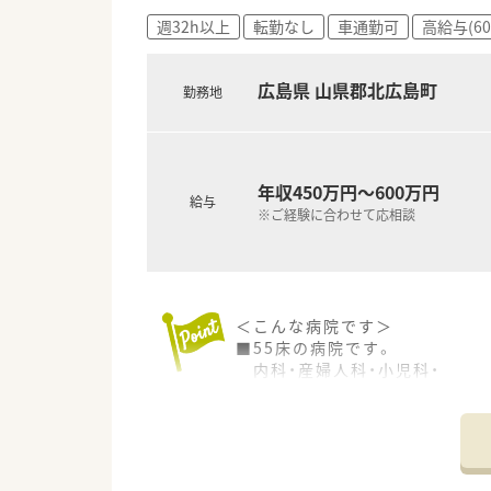
■現場でのOJT研修となります
週32h以上
転勤なし
車通勤可
高給与(6
＜法人特徴＞
■「安心のある暮し」を念頭にお
広島県 山県郡北広島町
勤務地
その実現のためスタッフ一同、
微力ながら地域医療に役立つこ
■福利厚生も充実しています。
例）医療費補助制度、冬用タイ
マツダスタジアム年間シート
年収450万円～600万円
給与
※ご経験に合わせて応相談
＜こんな方にもオススメ＞
■残業の少ない先でプライベー
■自然豊かな地域で暮らしたい
少しでも気になった方はお問い
＜こんな病院です＞
■55床の病院です。
内科・産婦人科・小児科・
呼吸器内科・循環器内科・消化
リハビリテーション科・泌尿器
外科・肛門外科・整形外科と、
幅広い科目を応需しています
■薬剤師は常勤1名と週1日勤務