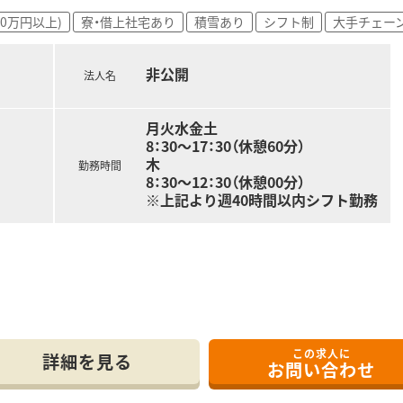
。
00万円以上)
寮・借上社宅あり
積雪あり
シフト制
大手チェー
いて、
非公開
法人名
これからも力をあわせ、
とを目指しております。
月火水金土
ヤ補助制度、
8：30～17：30（休憩60分）
チケット、千代田公園内ジム利用 等
木
勤務時間
8：30～12：30（休憩00分）
※上記より週40時間以内シフト勤務
トも充実させたい方
方
合わせくださいませ
器内科・
科・
この求人に
詳細を見る
お問い合わせ
。
パートの