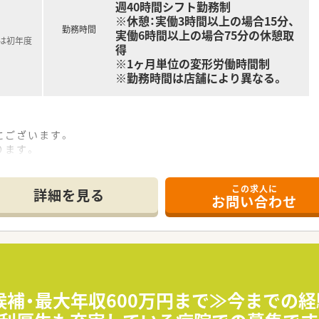
週40時間シフト勤務制
※休憩：実働3時間以上の場合15分、
勤務時間
実働6時間以上の場合75分の休憩取
記は初年度
得
※1ヶ月単位の変形労働時間制
※勤務時間は店舗により異なる。
にございます。
ります。
となっています。
きのソファもあり、
この求人に
っくりお待ち頂けます。
詳細を見る
お問い合わせ
に買い物を済まされる
ており、
サポートしています。
定となります。
属となる場合がございます。
候補・最大年収600万円まで≫今までの