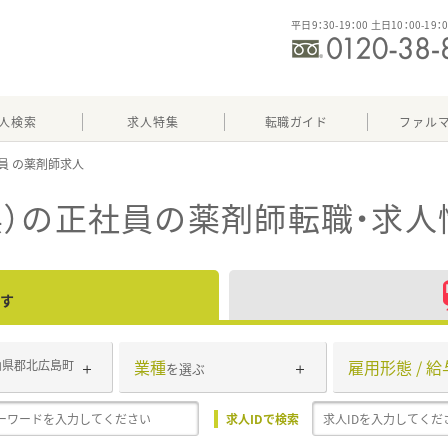
平日9：30-19：00 土日10：00-19：
人検索
求人特集
転職ガイド
ファル
員
）の正社員
の薬剤師転職・求人
す
業種
雇用形態 / 給
山県郡北広島町
を選ぶ
求人IDで検索