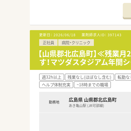
■残業は月2時間程度と残業は
調剤業務（調剤・投薬・監査・在
■紙カルテを利用しています。
レジ打ちなどはございません
■今いらっしゃる常勤の方が退
OTCについての知識も深まる
切り替えを検討しているため、
■セルフメディケーションの支援
■単身者用の社宅や住宅手当も
様々なテーマで健康セミナーを
遠方からのお問い合わせも歓
■医療事務との業務分担を行い
更新日：
2026/06/18
薬剤師求人ID：
397143
転居が必要な方については10
■近隣に店舗数が多く、フォロ
正社員
病院・クリニック
■働き方改革に沿って、有給休
＜業務内容＞
■残業については「サービス残業
【山県郡北広島町】≪残業月
■病院内の調剤業務や服薬指導
各店舗基本的に残業は少ないた
す！マツダスタジアム年間
は帰宅できる店舗がほとんど
＜研修制度＞
※繁忙期等は科目によって残業
■現場でのOJT研修となります
週32h以上
残業なし(ほぼなし含む)
転勤な
＜こんな方にもオススメ＞
ヘルプ体制充実
~18時までの職場
＜法人特徴＞
■調剤の経験を積みつつ、OTC
■「安心のある暮し」を念頭にお
■患者様に丁寧に投薬、服薬指
その実現のためスタッフ一同、
■幅広い処方箋に触れて知識向
広島県 山県郡北広島町
勤務地
微力ながら地域医療に役立つこ
等々…
あき亀山駅 (JR可部線)
■福利厚生も充実しています。
例）医療費補助制度、冬用タイ
少しでも気になった方はお問い
マツダスタジアム年間シート