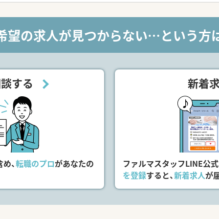
用となります。
す。
希望の求人が見つからない…という方
ています。
す。
相談する
新着
で利用できます。
0円の補助があります。
かPMが
なります。
で働きたい方
含め、
転職のプロ
があなたの
ファルマスタッフLINE公
を登録
すると、
新着求人
が
合わせくださいませ