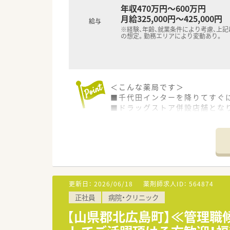
年収470万円～600万円
月給325,000円～425,000円
給与
※経験、年齢、就業条件により考慮、上
の想定。勤務エリアにより変動あり。
＜こんな薬局です＞
■千代田インターを降りてすぐ
■ドラッグストア併設店舗とな
調剤薬局には青色の看板が目印
■待合スペースには背もたれ付
体調がすぐれないお客様にもゆ
併設店舗なので、待ち時間の間
患者様もいらっしゃいます。
■薬局近辺に血圧計等も設置し
地域の患者様の皆さまの健康を
更新日：
2026/06/18
薬剤師求人ID：
564874
※配属店舗は面接次第で最終決
正社員
病院・クリニック
通勤圏内にて当店舗以外での配
【山県郡北広島町】≪管理職
＜設備も充実＞