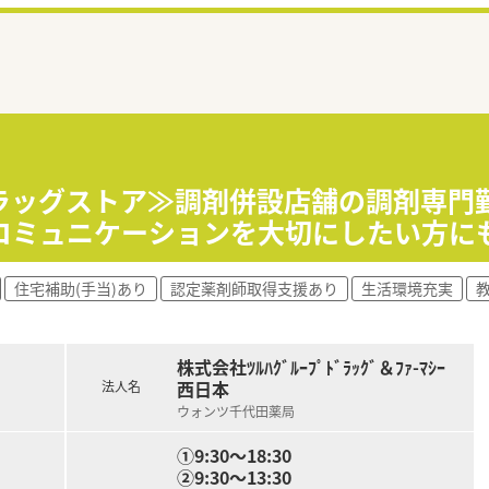
ドラッグストア≫調剤併設店舗の調剤専門
コミュニケーションを大切にしたい方に
住宅補助(手当)あり
認定薬剤師取得支援あり
生活環境充実
株式会社ﾂﾙﾊｸﾞﾙｰﾌﾟﾄﾞﾗｯｸﾞ＆ﾌｧ-ﾏｼｰ
西日本
法人名
ウォンツ千代田薬局
①9:30～18:30
②9:30～13:30