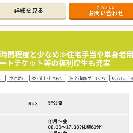
ほとんどございません。
宅）がメインとなり、
この求人に
詳細を見る
。
お問い合わせ
職またはパートへ
ためこれから必要な「マルチの力」が身につきます。
募集している状況です。
として、医療・保険・福祉・マタニティ等、
ございます。
年間130回以上開催しています。
迎です。
、薬剤師の業務負担軽減を行っています。
万円までの赴任費用が相談可能です。
ー体制も整っています。
暇消化が促進されています。
」はございません。
2時間程度と少なめ≫住宅手当や単身者
を対応頂きます。
め、調剤併設店でも18時半～19時までに
シートチケット等の福利厚生も充実
です。
が発生してしまう可能性はございます。
。
し
車通勤可
寮・借上社宅あり
住宅補助(手当)あり
60歳以上
も学べる環境に身を置きたい方
いて、
導を行いたい方
これからも力をあわせ、
上に努めたい方
非公開
とを目指しております。
法人名
ヤ補助制度、
合わせくださいませ
①月～金
チケット、千代田公園内ジム利用 等
08：30～17：30（休憩60分）
②月～土