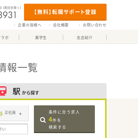
00
（祝日を除く）
【無料】転職サポート登録
企業の皆様へ
会社概要
お問い合わせ
マラボ
薬学生
支店紹介
情報一覧
駅
から探す
条件に合う求人
与
正社員
4
件を
検索する