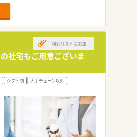
検討リストに追加
用の社宅もご用意ございま
可
シフト制
大手チェーン以外