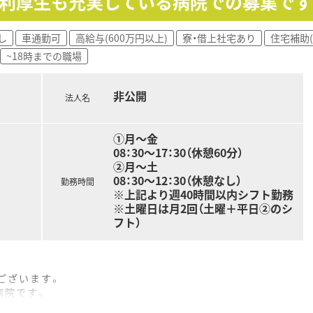
福利厚生も充実している病院での募集です
も導入しており、
ています。
よいお仕事が可能となります。
し
車通勤可
高給与(600万円以上)
寮・借上社宅あり
住宅補助(
~18時までの職場
方箋を応需しています。
です。
非公開
が、
法人名
きます。
①月～金
08：30～17：30（休憩60分）
好評です。
②月～土
り資格取得に関しても
08：30～12：30（休憩なし）
ざいます。
勤務時間
※上記より週40時間以内シフト勤務
※土曜日は月2回（土曜＋平日②のシ
フト）
方で業界最大規模の
営する企業です。
益・店舗数共に業界トップクラスです。
を継続しており、
ございます。
最も入社人数が多い法人です。
病院です。
。
。
剤師の業務は