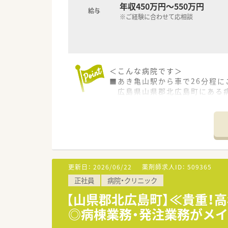
＜こんな方にもオススメ＞
年収450万円～550万円
給与
■今までの経験を活かして管理
※ご経験に合わせて応相談
■自然豊かな地域で暮らしたい
少しでも気になった方はお問い
＜こんな病院です＞
■あき亀山駅から車で26分程に
広島県山県郡北広島町にある
■病床数120床程度の病院です
■残業は月2時間程度と残業は
■紙カルテを利用しています。
■今いらっしゃる常勤の方が退
切り替えを検討しているため、
■単身者用の社宅や住宅手当も
遠方からのお問い合わせも歓
更新日：
2026/06/22
薬剤師求人ID：
509365
転居が必要な方については10
正社員
病院・クリニック
＜業務内容＞
【山県郡北広島町】≪貴重！
■病院内の調剤業務や服薬指導
◎病棟業務・発注業務がメ
＜研修制度＞