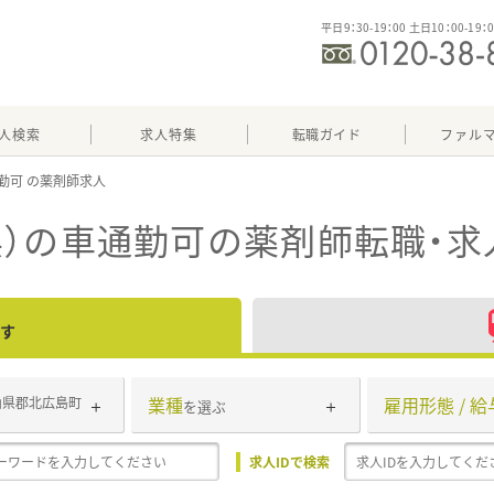
平日9：30-19：00 土日10：00-19：
人検索
求人特集
転職ガイド
ファル
勤可
）の車通勤可
の薬剤師転職・求
す
業種
雇用形態 / 給
山県郡北広島町
を選ぶ
求人IDで検索