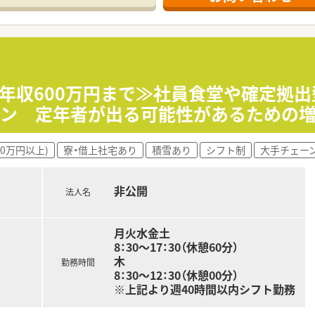
職またはパートへ
募集している状況です。
ございます。
迎です。
万円までの赴任費用が相談可能です。
高年収600万円まで≫社員食堂や確定拠
を対応頂きます。
イン 定年者が出る可能性があるための増
。
00万円以上)
寮・借上社宅あり
積雪あり
シフト制
大手チェー
いて、
非公開
法人名
これからも力をあわせ、
とを目指しております。
月火水金土
ヤ補助制度、
8：30～17：30（休憩60分）
チケット、千代田公園内ジム利用 等
木
勤務時間
8：30～12：30（休憩00分）
※上記より週40時間以内シフト勤務
トも充実させたい方
方