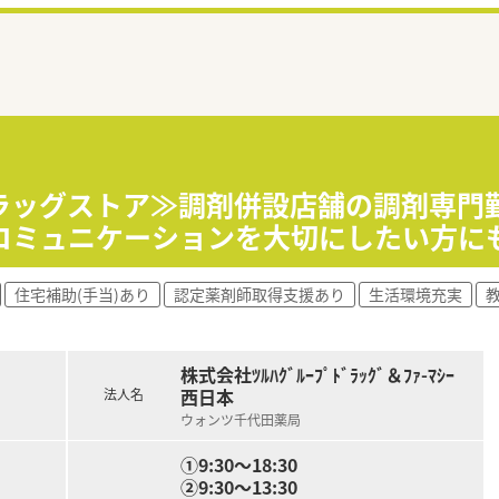
ドラッグストア≫調剤併設店舗の調剤専門
コミュニケーションを大切にしたい方に
住宅補助(手当)あり
認定薬剤師取得支援あり
生活環境充実
株式会社ﾂﾙﾊｸﾞﾙｰﾌﾟﾄﾞﾗｯｸﾞ＆ﾌｧ-ﾏｼｰ
西日本
法人名
ウォンツ千代田薬局
①9:30～18:30
②9:30～13:30