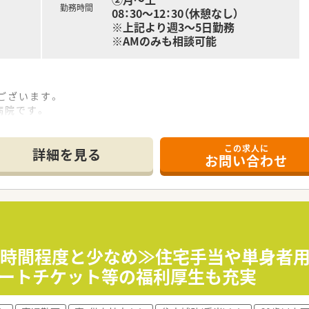
勤務時間
08：30～12：30（休憩なし）
職を目指したい方
※上記より週3～5日勤務
方
※AMのみも相談可能
合わせくださいませ
ございます。
病院です。
。
ほとんどございません。
この求人に
詳細を見る
お問い合わせ
職またはパートへ
募集している状況です。
です。
を対応頂きます。
2時間程度と少なめ≫住宅手当や単身者
シートチケット等の福利厚生も充実
。