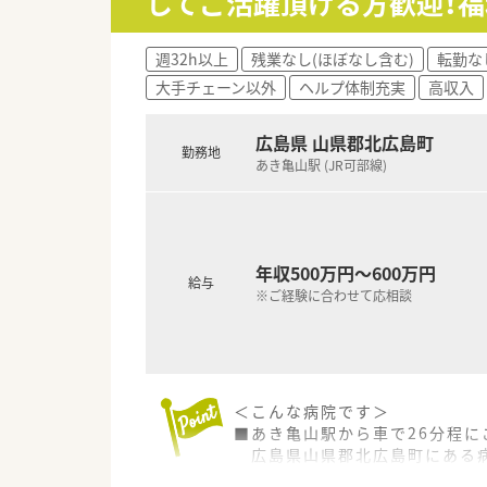
してご活躍頂ける方歓迎！
■監査システムなどの調剤設備
リスクマネジメントも徹底し
機械化を進める事により、効率
週32h以上
残業なし(ほぼなし含む)
転勤な
大手チェーン以外
ヘルプ体制充実
高収入
＜業務内容＞
■近隣にある総合病院からの処
■1日の処方箋枚数は20枚前後
広島県 山県郡北広島町
勤務地
■ドラッグストア併設店舗です
あき亀山駅 (JR可部線)
調剤薬局業務専任でご勤務頂
＜研修制度＞
■充実した研修フォロー体制も
e-ラーニングの補助制度もあ
年収500万円～600万円
給与
会社からのバックアップがご
※ご経験に合わせて応相談
＜法人特徴＞
■ツルハグループとして中国地
ドラッグストア・調剤薬局を運
ドラッグストアとして売上・利
＜こんな病院です＞
■年間で10店舗以上の新規出店
■あき亀山駅から車で26分程に
新卒採用に関しても中国地方で
広島県山県郡北広島町にある
薬剤師の平均年齢は33歳です
■病床数120床程度の病院です
■調剤薬局部門で採用された薬