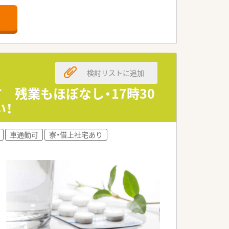
検討リストに追加
 残業もほぼなし・17時30
い！
車通勤可
寮・借上社宅あり