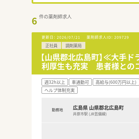
件の薬剤師求人
6
更新日：
2026/07/21
薬剤師求人ID：
209729
正社員
調剤薬局
【山県郡北広島町】≪大手
利厚生も充実 患者様との
週32h以上
車通勤可
高給与(600万円以上)
ヘルプ体制充実
広島県 山県郡北広島町
勤務地
井原市駅 (JR芸備線)