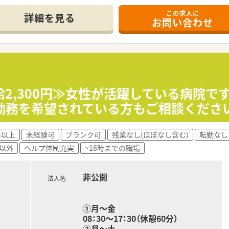
ほとんどございません。
宅）がメインとなり、
この求人に
詳細を見る
。
お問い合わせ
職またはパートへ
ためこれから必要な「マルチの力」が身につきます。
募集している状況です。
として、医療・保険・福祉・マタニティ等、
ございます。
年間130回以上開催しています。
迎です。
、薬剤師の業務負担軽減を行っています。
万円までの赴任費用が相談可能です。
ー体制も整っています。
暇消化が促進されています。
」はございません。
2,300円≫女性が活躍している病院です
を対応頂きます。
め、調剤併設店でも18時半～19時までに
勤務を希望されている方もご相談くださ
です。
が発生してしまう可能性はございます。
。
h以上
未経験可
ブランク可
残業なし(ほぼなし含む)
転勤なし
以外
ヘルプ体制充実
~18時までの職場
も学べる環境に身を置きたい方
いて、
導を行いたい方
これからも力をあわせ、
上に努めたい方
非公開
とを目指しております。
法人名
ヤ補助制度、
合わせくださいませ
①月～金
チケット、千代田公園内ジム利用 等
08：30～17：30（休憩60分）
②月～土