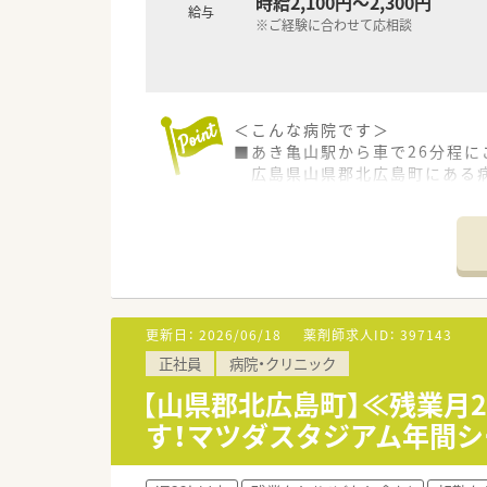
時給2,100円～2,300円
＜こんな方にもオススメ＞
給与
■今までの経験を活かして管理
※ご経験に合わせて応相談
■自然豊かな地域で暮らしたい
少しでも気になった方はお問い
＜こんな病院です＞
■あき亀山駅から車で26分程に
広島県山県郡北広島町にある
■病床数120床程度の病院です
■残業は月2時間程度と残業は
■紙カルテを利用しています。
■今いらっしゃる常勤の方が退
切り替えを検討しているため、
■単身者用についても相談可能
※就業規則による。
更新日：
2026/06/18
薬剤師求人ID：
397143
正社員
病院・クリニック
＜業務内容＞
■病院内の調剤業務や服薬指導
【山県郡北広島町】≪残業月
す！マツダスタジアム年間
＜研修制度＞
■現場でのOJT研修となります