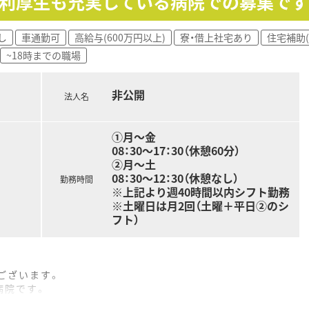
福利厚生も充実している病院での募集です
も導入しており、
ています。
よいお仕事が可能となります。
し
車通勤可
高給与(600万円以上)
寮・借上社宅あり
住宅補助(
~18時までの職場
方箋を応需しています。
です。
非公開
が、
法人名
きます。
①月～金
08：30～17：30（休憩60分）
好評です。
②月～土
り資格取得に関しても
08：30～12：30（休憩なし）
ざいます。
勤務時間
※上記より週40時間以内シフト勤務
※土曜日は月2回（土曜＋平日②のシ
フト）
方で業界最大規模の
営する企業です。
益・店舗数共に業界トップクラスです。
を継続しており、
ございます。
最も入社人数が多い法人です。
病院です。
。
。
剤師の業務は