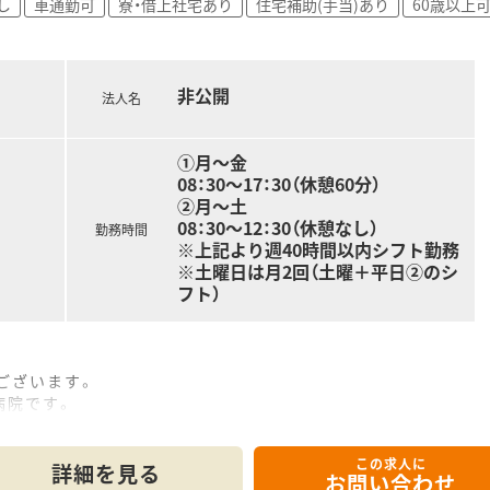
し
車通勤可
寮・借上社宅あり
住宅補助(手当)あり
60歳以上
いて、
これからも力をあわせ、
とを目指しております。
非公開
法人名
ヤ補助制度、
チケット、千代田公園内ジム利用 等
①月～金
08：30～17：30（休憩60分）
②月～土
トも充実させたい方
08：30～12：30（休憩なし）
方
勤務時間
※上記より週40時間以内シフト勤務
合わせくださいませ
※土曜日は月2回（土曜＋平日②のシ
フト）
ございます。
病院です。
。
ほとんどございません。
この求人に
詳細を見る
お問い合わせ