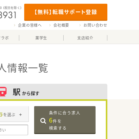
00
（祝日を除く）
【無料】転職サポート登録
企業の皆様へ
会社概要
お問い合わせ
マラボ
薬学生
支店紹介
人情報一覧
駅
から探す
条件に合う求人
与
を選ぶ
6
件を
検索する