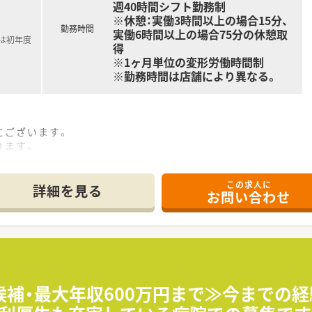
週40時間シフト勤務制
※休憩：実働3時間以上の場合15分、
勤務時間
実働6時間以上の場合75分の休憩取
記は初年度
得
※1ヶ月単位の変形労働時間制
※勤務時間は店舗により異なる。
にございます。
ります。
となっています。
きのソファもあり、
この求人に
っくりお待ち頂けます。
詳細を見る
お問い合わせ
に買い物を済まされる
ており、
サポートしています。
定となります。
属となる場合がございます。
候補・最大年収600万円まで≫今までの