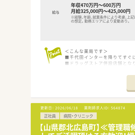
年収470万円～600万円
月給325,000円～425,000円
給与
※経験、年齢、就業条件により考慮、上
の想定。勤務エリアにより変動あり。
＜こんな薬局です＞
■千代田インターを降りてすぐ
■ドラッグストア併設店舗とな
調剤薬局には青色の看板が目印
■待合スペースには背もたれ付
体調がすぐれないお客様にもゆ
併設店舗なので、待ち時間の間
患者様もいらっしゃいます。
■薬局近辺に血圧計等も設置し
地域の患者様の皆さまの健康を
更新日：
2026/06/18
薬剤師求人ID：
564874
※配属店舗は面接次第で最終決
正社員
病院・クリニック
通勤圏内にて当店舗以外での配
【山県郡北広島町】≪管理職
＜設備も充実＞