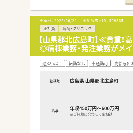
■今いらっしゃる常勤の方が退
切り替えを検討しているため、
■単身者用の社宅や住宅手当も
遠方からのお問い合わせも歓
更新日：
2026/06/22
薬剤師求人ID：
509365
転居が必要な方については10
正社員
病院・クリニック
＜業務内容＞
【山県郡北広島町】≪貴重！
■病院内の調剤業務や服薬指導
◎病棟業務・発注業務がメ
＜研修制度＞
■現場でのOJT研修となります
週32h以上
転勤なし
車通勤可
高給与(6
＜法人特徴＞
■「安心のある暮し」を念頭にお
広島県 山県郡北広島町
勤務地
その実現のためスタッフ一同、
微力ながら地域医療に役立つこ
■福利厚生も充実しています。
例）医療費補助制度、冬用タイ
マツダスタジアム年間シート
年収450万円～600万円
給与
※ご経験に合わせて応相談
＜こんな方にもオススメ＞
■残業の少ない先でプライベー
■自然豊かな地域で暮らしたい