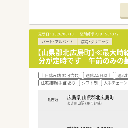
■残業は月2時間程度と残業は
調剤業務（調剤・投薬・監査・在
■紙カルテを利用しています。
レジ打ちなどはございません
■今いらっしゃる常勤の方が退
OTCについての知識も深まる
切り替えを検討しているため、
■セルフメディケーションの支援
■単身者用の社宅や住宅手当も
様々なテーマで健康セミナーを
遠方からのお問い合わせも歓
■医療事務との業務分担を行い
更新日：
2026/06/18
薬剤師求人ID：
564372
転居が必要な方については10
■近隣に店舗数が多く、フォロ
パート・アルバイト
病院・クリニック
■働き方改革に沿って、有給休
＜業務内容＞
■残業については「サービス残業
【山県郡北広島町】≪最大時給
■病院内の調剤業務や服薬指導
各店舗基本的に残業は少ないた
分が定時です 午前のみの
は帰宅できる店舗がほとんど
＜研修制度＞
※繁忙期等は科目によって残業
■現場でのOJT研修となります
土日休み(相談可含む)
週休2.5日以上
週32
＜こんな方にもオススメ＞
住宅補助(手当)あり
シフト制
大手チェーン
＜法人特徴＞
■調剤の経験を積みつつ、OTC
■「安心のある暮し」を念頭にお
■患者様に丁寧に投薬、服薬指
その実現のためスタッフ一同、
■幅広い処方箋に触れて知識向
広島県 山県郡北広島町
勤務地
微力ながら地域医療に役立つこ
等々…
あき亀山駅 (JR可部線)
■福利厚生も充実しています。
例）医療費補助制度、冬用タイ
少しでも気になった方はお問い
マツダスタジアム年間シート