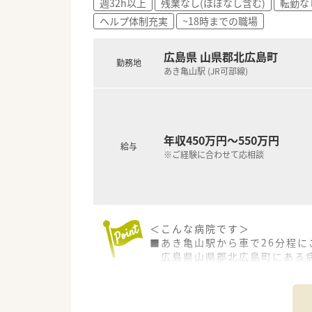
週32h以上
残業なし(ほぼなし含む)
転勤な
＜法人特徴＞
ヘルプ体制充実
~18時までの職場
■「安心のある暮し」を念頭にお
その実現のためスタッフ一同、
微力ながら地域医療に役立つこ
広島県 山県郡北広島町
勤務地
■福利厚生も充実しています。
あき亀山駅 (JR可部線)
例）医療費補助制度、冬用タイ
マツダスタジアム年間シート
＜こんな方にもオススメ＞
■残業の少ない先でプライベー
年収450万円～550万円
給与
■自然豊かな地域で暮らしたい
※ご経験に合わせて応相談
少しでも気になった方はお問い
＜こんな病院です＞
■あき亀山駅から車で26分程に
広島県山県郡北広島町にある
■病床数120床程度の病院です
■残業は月2時間程度と残業は
■紙カルテを利用しています。