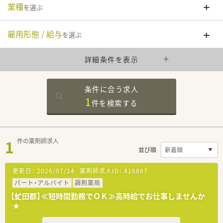
業種
を選ぶ
雇用形態 / 給与
を選ぶ
詳細条件を表示
条件に合う求人
1
件を
検索する
1
件の薬剤師求人
並び順
更新日：
2026/07/14
薬剤師求人ID：
416867
パート・アルバイト
調剤薬局
【虻田郡】≪短時間勤務でＯＫ≫高時給でお仕事しませんか
★