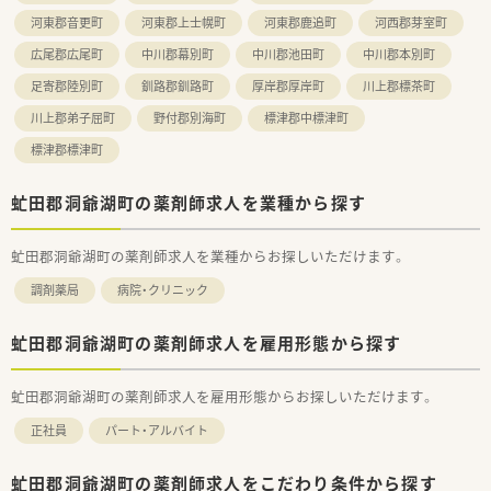
河東郡音更町
河東郡上士幌町
河東郡鹿追町
河西郡芽室町
広尾郡広尾町
中川郡幕別町
中川郡池田町
中川郡本別町
足寄郡陸別町
釧路郡釧路町
厚岸郡厚岸町
川上郡標茶町
川上郡弟子屈町
野付郡別海町
標津郡中標津町
標津郡標津町
虻田郡洞爺湖町の薬剤師求人を業種から探す
虻田郡洞爺湖町の薬剤師求人を業種からお探しいただけます。
調剤薬局
病院・クリニック
虻田郡洞爺湖町の薬剤師求人を雇用形態から探す
虻田郡洞爺湖町の薬剤師求人を雇用形態からお探しいただけます。
正社員
パート・アルバイト
虻田郡洞爺湖町の薬剤師求人をこだわり条件から探す