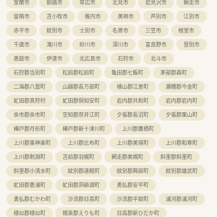
室蘭市
釧路市
帯広市
北見市
岩見沢市
網走市
留萌市
苫小牧市
稚内市
美唄市
芦別市
江別市
赤平市
紋別市
士別市
名寄市
三笠市
根室市
千歳市
滝川市
砂川市
深川市
富良野市
登別市
恵庭市
伊達市
北広島市
石狩市
北斗市
石狩郡当別町
松前郡松前町
亀田郡七飯町
茅部郡森町
二海郡八雲町
山越郡長万部町
檜山郡江差町
瀬棚郡今金町
虻田郡真狩村
虻田郡倶知安町
岩内郡共和町
岩内郡岩内町
余市郡余市町
空知郡奈井江町
夕張郡長沼町
夕張郡栗山町
樺戸郡月形町
樺戸郡新十津川町
上川郡鷹栖町
上川郡東神楽町
上川郡比布町
上川郡美瑛町
上川郡和寒町
上川郡剣淵町
苫前郡羽幌町
網走郡美幌町
斜里郡斜里町
斜里郡小清水町
紋別郡遠軽町
紋別郡興部町
紋別郡雄武町
虻田郡豊浦町
虻田郡洞爺湖町
勇払郡安平町
勇払郡むかわ町
沙流郡日高町
沙流郡平取町
浦河郡浦河町
様似郡様似町
幌泉郡えりも町
日高郡新ひだか町