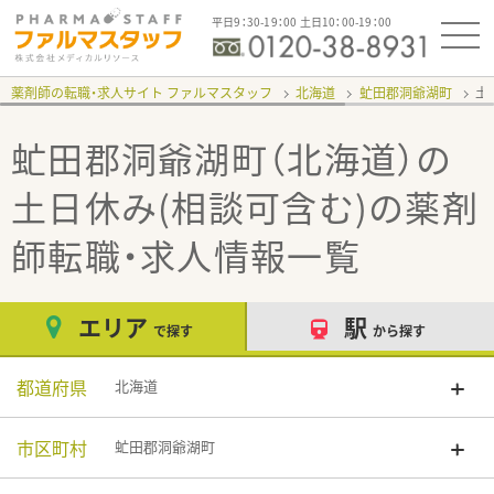
平日9：30-19：00 土日10：00-19：00
薬剤師の転職・求人サイト ファルマスタッフ
北海道
虻田郡洞爺湖町
土
虻田郡洞爺湖町（北海道）の
土日休み(相談可含む)
の薬剤
師転職・求人情報一覧
エリア
駅
で探す
から探す
都道府県
北海道
市区町村
虻田郡洞爺湖町