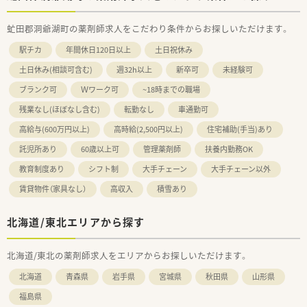
虻田郡洞爺湖町の薬剤師求人をこだわり条件からお探しいただけます。
駅チカ
年間休日120日以上
土日祝休み
土日休み(相談可含む)
週32h以上
新卒可
未経験可
ブランク可
Ｗワーク可
~18時までの職場
残業なし(ほぼなし含む)
転勤なし
車通勤可
高給与(600万円以上)
高時給(2,500円以上)
住宅補助(手当)あり
託児所あり
60歳以上可
管理薬剤師
扶養内勤務OK
教育制度あり
シフト制
大手チェーン
大手チェーン以外
賃貸物件（家具なし）
高収入
積雪あり
北海道/東北エリアから探す
北海道/東北の薬剤師求人をエリアからお探しいただけます。
北海道
青森県
岩手県
宮城県
秋田県
山形県
福島県