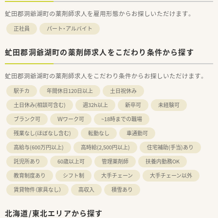
虻田郡洞爺湖町の薬剤師求人を雇用形態からお探しいただけます。
正社員
パート・アルバイト
虻田郡洞爺湖町の薬剤師求人をこだわり条件から探す
虻田郡洞爺湖町の薬剤師求人をこだわり条件からお探しいただけます。
駅チカ
年間休日120日以上
土日祝休み
土日休み(相談可含む)
週32h以上
新卒可
未経験可
ブランク可
Ｗワーク可
~18時までの職場
残業なし(ほぼなし含む)
転勤なし
車通勤可
高給与(600万円以上)
高時給(2,500円以上)
住宅補助(手当)あり
託児所あり
60歳以上可
管理薬剤師
扶養内勤務OK
教育制度あり
シフト制
大手チェーン
大手チェーン以外
賃貸物件（家具なし）
高収入
積雪あり
北海道/東北エリアから探す