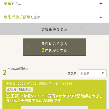
業種
を選ぶ
雇用形態 / 給与
を選ぶ
詳細条件を表示
条件に合う求人
2
件を
検索する
2
件の薬剤師求人
並び順
更新日：
2026/07/22
薬剤師求人ID：
416866
正社員
調剤薬局
【虻田郡】≪年収550～730万円≫かかりつけ薬剤師をめざし
ませんか★残業少なめの職場です