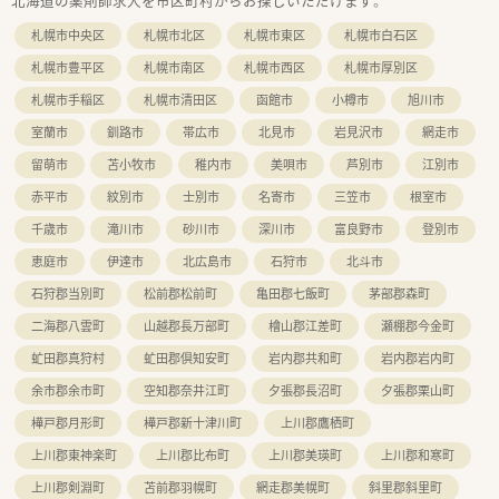
北海道の薬剤師求人を市区町村からお探しいただけます。
札幌市中央区
札幌市北区
札幌市東区
札幌市白石区
札幌市豊平区
札幌市南区
札幌市西区
札幌市厚別区
札幌市手稲区
札幌市清田区
函館市
小樽市
旭川市
室蘭市
釧路市
帯広市
北見市
岩見沢市
網走市
留萌市
苫小牧市
稚内市
美唄市
芦別市
江別市
赤平市
紋別市
士別市
名寄市
三笠市
根室市
千歳市
滝川市
砂川市
深川市
富良野市
登別市
恵庭市
伊達市
北広島市
石狩市
北斗市
石狩郡当別町
松前郡松前町
亀田郡七飯町
茅部郡森町
二海郡八雲町
山越郡長万部町
檜山郡江差町
瀬棚郡今金町
虻田郡真狩村
虻田郡倶知安町
岩内郡共和町
岩内郡岩内町
余市郡余市町
空知郡奈井江町
夕張郡長沼町
夕張郡栗山町
樺戸郡月形町
樺戸郡新十津川町
上川郡鷹栖町
上川郡東神楽町
上川郡比布町
上川郡美瑛町
上川郡和寒町
上川郡剣淵町
苫前郡羽幌町
網走郡美幌町
斜里郡斜里町