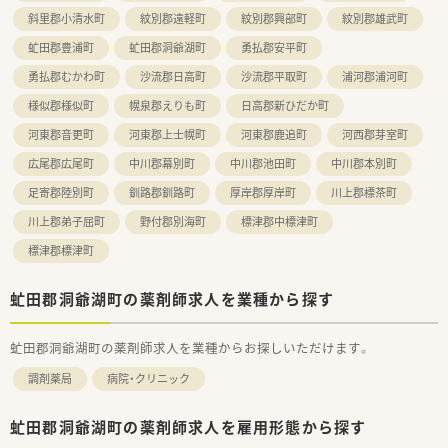
斜里郡小清水町
紋別郡遠軽町
紋別郡興部町
紋別郡雄武町
虻田郡豊浦町
虻田郡洞爺湖町
勇払郡安平町
勇払郡むかわ町
沙流郡日高町
沙流郡平取町
浦河郡浦河町
様似郡様似町
幌泉郡えりも町
日高郡新ひだか町
河東郡音更町
河東郡上士幌町
河東郡鹿追町
河西郡芽室町
広尾郡広尾町
中川郡幕別町
中川郡池田町
中川郡本別町
足寄郡陸別町
釧路郡釧路町
厚岸郡厚岸町
川上郡標茶町
川上郡弟子屈町
野付郡別海町
標津郡中標津町
標津郡標津町
虻田郡洞爺湖町の薬剤師求人を業種から探す
虻田郡洞爺湖町の薬剤師求人を業種からお探しいただけます。
調剤薬局
病院・クリニック
虻田郡洞爺湖町の薬剤師求人を雇用形態から探す