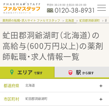
平日9：30-19：00 土日10：00-19：00
薬剤師の転職・求人サイト ファルマスタッフ
北海道
虻田郡洞爺湖町
高
虻田郡洞爺湖町（北海道）の
高給与(600万円以上)
の薬剤
師転職・求人情報一覧
エリア
駅
で探す
から探す
都道府県
北海道
市区町村
虻田郡洞爺湖町