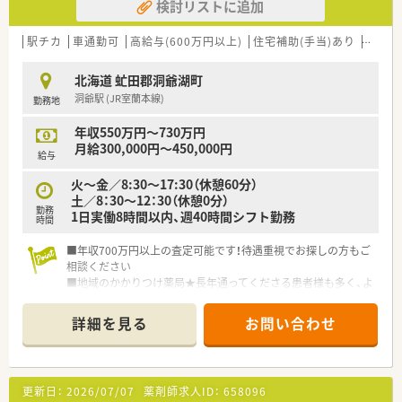
検討リストに追加
駅チカ
車通勤可
高給与(600万円以上)
住宅補助(手当)あり
管理薬
北海道 虻田郡洞爺湖町
洞爺駅 (JR室蘭本線)
勤務地
年収550万円～730万円
月給300,000円～450,000円
給与
火～金／8:30～17:30（休憩60分）
土／8：30～12：30（休憩0分）
勤務
1日実働8時間以内、週40時間シフト勤務
時間
■年収700万円以上の査定可能です！待遇重視でお探しの方もご
相談ください
■地域のかかりつけ薬局★長年通ってくださる患者様も多く、よ
り親身にお話をおうかがいしています
■残業少なく働けます。ワークライフバランス重視の方にぴっ
詳細を見る
お問い合わせ
たりです
■エリア固定勤務もＯＫ 地元で腰をすえてお仕事したい方も
お気軽にご相談ください
更新日：
2026/07/07
薬剤師求人ID：
658096