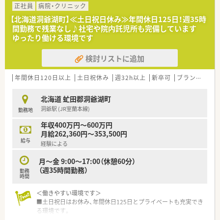
正社員
病院・クリニック
【北海道洞爺湖町】≪土日祝日休み≫年間休日125日！週35時
間勤務で残業なし♪社宅や院内託児所も完備しています
ゆったり働ける環境です
検討リストに追加
年間休日120日以上
土日祝休み
週32h以上
新卒可
ブランク可
北海道 虻田郡洞爺湖町
洞爺駅 (JR室蘭本線)
勤務地
年収400万円～600万円
月給262,360円～353,500円
給与
経験による
月～金 9:00～17:00（休憩60分）
（週35時間勤務）
勤務
時間
＜働きやすい環境です＞
■土日祝日はお休み、年間休日125日とプライベートも充実でき
る環境です。
■勤務時間は平日9時～17時、週35時間の勤務です。