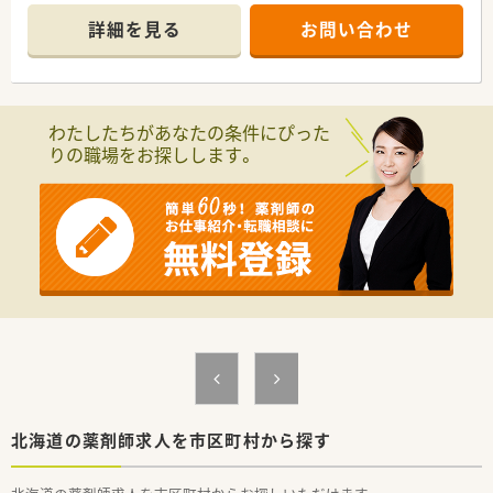
時間にゆとりを持ってお仕事を続けていきたい方にオススメ
詳細を見る
お問い合わせ
です。
■院内託児所は6ヶ月以上未就学児まで、保育費は全額病院補助
です。（食事代のみ自己負担）
■敷地内に単身用、世帯向けの住宅完備（家賃15,000円～20,000
円）
わたしたちがあなたの条件にぴった
■病院経験ありの方は年収MAX600万円まで応相談です☆
りの職場をお探しします。
＜こんな病院です＞
■昭和62年7月15日 (法人設立 平成4年5月)設立です。
■開院当初よりリハビリ機能の充実に重点を置き、持続的に医療
ニーズが高く長期にわたり入院医療が必要な方のために療養環
境を整備しています。
■緩和ケアへの取り組みと高齢者施設とも連携を行っている病
院です。
■薬剤科は薬剤師5名 助手2名の体制です
■ＮＳＴ専門療法士、感染制御認定薬剤師を取得した薬剤師も在
籍しています。
■薬剤管理指導300件～400件/月を実施しています。
北海道の薬剤師求人を市区町村から探す