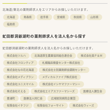
北海道/東北の薬剤師求人をエリアからお探しいただけます。
北海道
青森県
岩手県
宮城県
秋田県
山形県
福島県
虻田郡洞爺湖町の薬剤師求人を法人名から探す
虻田郡洞爺湖町の薬剤師求人を法人名からお探しいただけます。
株式会社ツルハ
北海道厚生農業協同組合連合会
株式会社英Ｐ＆Ｍ
株式会社フロンティア
札幌臨床検査センター株式会社
株式会社なの花北海道
株式会社士別薬剤師会調剤センター
株式会社メディプラン
メディカルファイブ株式会社
株式会社ユニスマイル
株式会社イシヤマファーマシー
株式会社そえる
株式会社エミアスファーマシーズ
医療法人讃生会
豊浦町
医療法人同仁会
広域紋別病院企業団
有限会社イチフジ
有限会社フォーサイト
株式会社ウィーズ