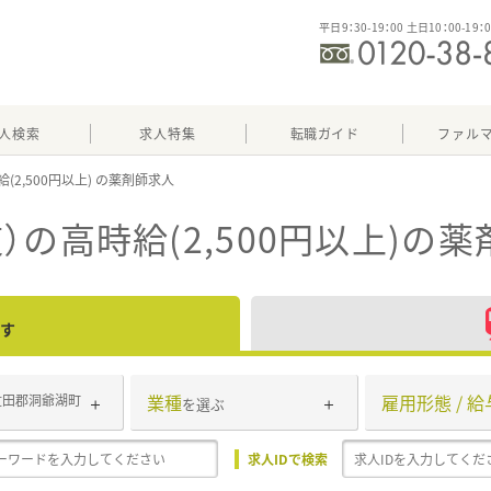
平日9：30-19：00 土日10：00-19：
人検索
求人特集
転職ガイド
ファル
(2,500円以上)
の高時給(2,500円以上)
の薬
す
業種
雇用形態 / 給
虻田郡洞爺湖町
を選ぶ
求人IDで検索