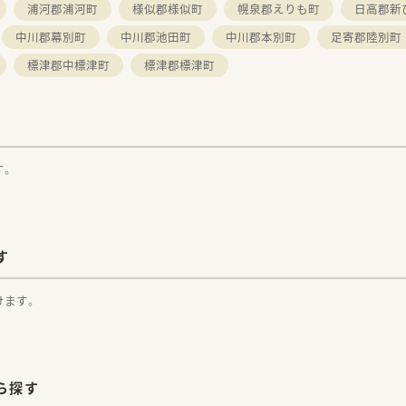
浦河郡浦河町
様似郡様似町
幌泉郡えりも町
日高郡新
中川郡幕別町
中川郡池田町
中川郡本別町
足寄郡陸別町
標津郡中標津町
標津郡標津町
す。
す
けます。
ら探す