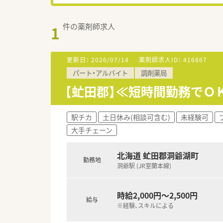
件の薬剤師求人
1
更新日：
2026/07/14
薬剤師求人ID：
416867
パート・アルバイト
調剤薬局
【虻田郡】≪短時間勤務でＯ
駅チカ
土日休み(相談可含む)
未経験可
大手チェーン
北海道 虻田郡洞爺湖町
勤務地
洞爺駅 (JR室蘭本線)
時給2,000円～2,500円
給与
※経験、スキルによる