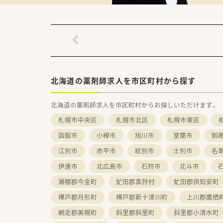
北海道の薬剤師求人を市区町村から探す
北海道の薬剤師求人を市区町村からお探しいただけます。
札幌市中央区
札幌市北区
札幌市東区
函館市
小樽市
旭川市
室蘭市
釧
江別市
赤平市
紋別市
士別市
名
伊達市
北広島市
石狩市
北斗市
瀬棚郡今金町
虻田郡真狩村
虻田郡倶知安町
樺戸郡月形町
樺戸郡新十津川町
上川郡鷹栖
網走郡美幌町
斜里郡斜里町
斜里郡小清水町