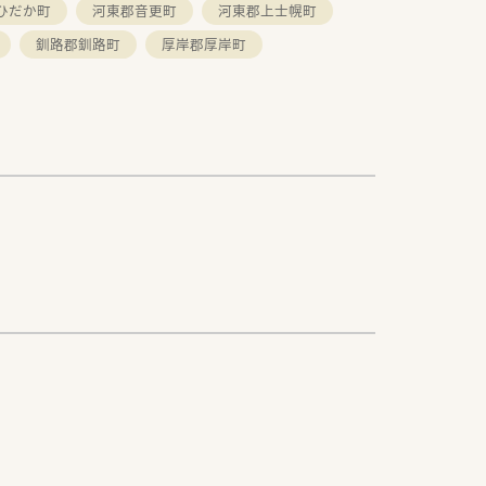
ひだか町
河東郡音更町
河東郡上士幌町
釧路郡釧路町
厚岸郡厚岸町