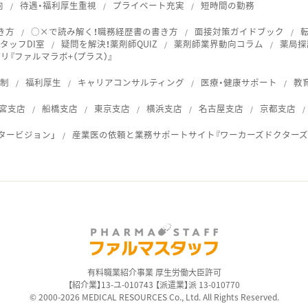
向
待遇・福利厚生重視
プライベート充実
短時間の勤務
き方
○×で読み解く！職務経歴書の書き方
面接対策ガイドブック
タッフDI室
疑問を解決！薬剤師QUIZ
薬剤師業界動向コラム
薬局探
『ファルマラボ+（プラス）』
体制
福利厚生
キャリアコンサルティング
医療・健康サポート
教
宮支店
船橋支店
東京支店
横浜支店
名古屋支店
京都支店
タービジョン」
産業医の依頼と業務サポートサイト『ワーカーズドクターズ
ス
有料職業紹介事業 厚生労働大臣許可
【紹介業】13-ユ-010743 【派遣業】派 13-010770
© 2000-2026 MEDICAL RESOURCES Co., Ltd. All Rights Reserved.