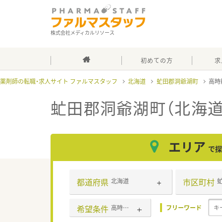
株式会社メディカルリソース
初めての方
求
薬剤師の転職・求人サイト ファルマスタッフ
北海道
虻田郡洞爺湖町
高時給
虻田郡洞爺湖町（北海道）
エリア
で探
都道府県
市区町村
北海道
希望条件
高時給(2,500円以上)
フリーワード