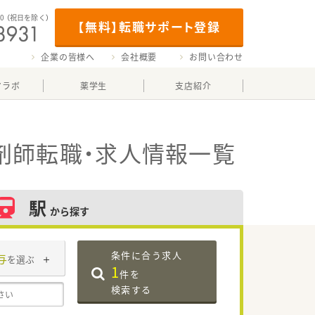
00
（祝日を除く）
【無料】転職サポート登録
企業の皆様へ
会社概要
お問い合わせ
マラボ
薬学生
支店紹介
剤師転職・求人情報一覧
駅
から探す
条件に合う求人
与
を選ぶ
1
件を
検索する