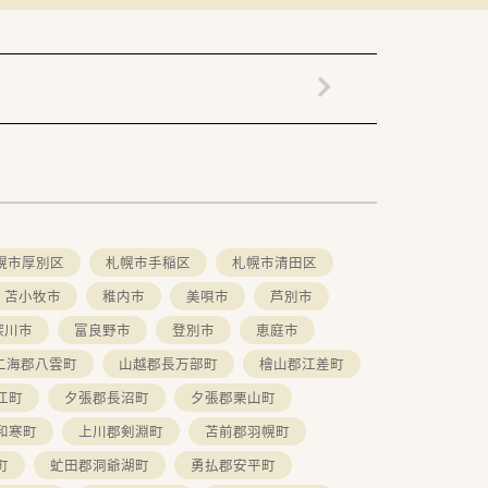
幌市厚別区
札幌市手稲区
札幌市清田区
苫小牧市
稚内市
美唄市
芦別市
深川市
富良野市
登別市
恵庭市
二海郡八雲町
山越郡長万部町
檜山郡江差町
江町
夕張郡長沼町
夕張郡栗山町
和寒町
上川郡剣淵町
苫前郡羽幌町
町
虻田郡洞爺湖町
勇払郡安平町