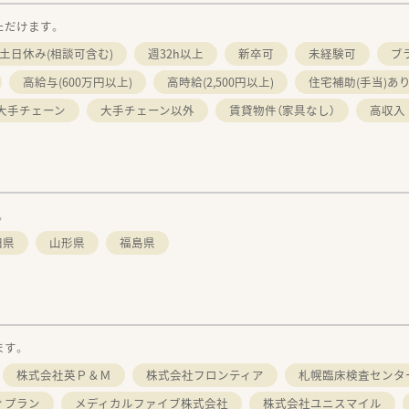
ただけます。
土日休み(相談可含む)
週32h以上
新卒可
未経験可
ブ
高給与(600万円以上)
高時給(2,500円以上)
住宅補助(手当)あ
大手チェーン
大手チェーン以外
賃貸物件（家具なし）
高収入
。
田県
山形県
福島県
ます。
株式会社英Ｐ＆Ｍ
株式会社フロンティア
札幌臨床検査センタ
ィプラン
メディカルファイブ株式会社
株式会社ユニスマイル