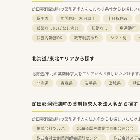
虻田郡洞爺湖町の薬剤師求人をこだわり条件からお探しい
駅チカ
年間休日120日以上
土日祝休み
残業なし(ほぼなし含む)
転勤なし
車通勤可
扶養内勤務OK
教育制度あり
シフト制
北海道/東北エリアから探す
北海道/東北の薬剤師求人をエリアからお探しいただけます
北海道
青森県
岩手県
宮城県
秋
虻田郡洞爺湖町の薬剤師求人を法人名から探す
虻田郡洞爺湖町の薬剤師求人を法人名からお探しいただけ
株式会社ツルハ
北海道厚生農業協同組合連合会
株式会社士別薬剤師会調剤センター
株式会社メデ