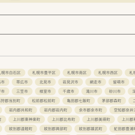
札幌市白石区
札幌市豊平区
札幌市南区
札幌市西区
札
路市
帯広市
北見市
岩見沢市
網走市
留萌市
寄市
三笠市
根室市
千歳市
滝川市
砂川市
石狩郡当別町
松前郡松前町
亀田郡七飯町
茅部郡森町
岩内郡共和町
岩内郡岩内町
余市郡余市町
空知郡奈井
町
上川郡東神楽町
上川郡比布町
上川郡美瑛町
上川郡
紋別郡遠軽町
紋別郡興部町
紋別郡雄武町
虻田郡豊浦