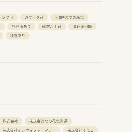
ランク可
Ｗワーク可
~18時までの職場
り
託児所あり
60歳以上可
管理薬剤師
積雪あり
ー株式会社
株式会社なの花北海道
株式会社イシヤマファーマシー
株式会社そえる