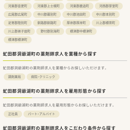
河東郡音更町
河東郡上士幌町
河東郡鹿追町
河西郡芽室町
広尾郡広尾町
中川郡幕別町
中川郡池田町
中川郡本別町
足寄郡陸別町
釧路郡釧路町
厚岸郡厚岸町
川上郡標茶町
川上郡弟子屈町
野付郡別海町
標津郡中標津町
標津郡標津町
虻田郡洞爺湖町の薬剤師求人を業種から探す
虻田郡洞爺湖町の薬剤師求人を業種からお探しいただけます。
調剤薬局
病院・クリニック
虻田郡洞爺湖町の薬剤師求人を雇用形態から探す
虻田郡洞爺湖町の薬剤師求人を雇用形態からお探しいただけます。
正社員
パート・アルバイト
虻田郡洞爺湖町の薬剤師求人をこだわり条件から探す