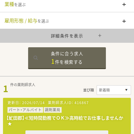
業種
を選ぶ
雇用形態 / 給与
を選ぶ
詳細条件を表示
条件に合う求人
1
件を
検索する
1
件の薬剤師求人
並び順
更新日：
2026/07/14
薬剤師求人ID：
416867
パート・アルバイト
調剤薬局
【虻田郡】≪短時間勤務でＯＫ≫高時給でお仕事しませんか
★