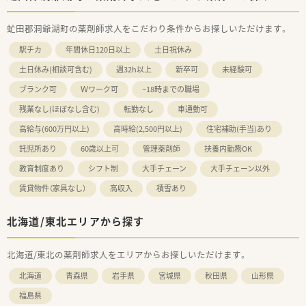
虻田郡洞爺湖町の薬剤師求人をこだわり条件からお探しいただけます。
駅チカ
年間休日120日以上
土日祝休み
土日休み(相談可含む)
週32h以上
新卒可
未経験可
ブランク可
Ｗワーク可
~18時までの職場
残業なし(ほぼなし含む)
転勤なし
車通勤可
高給与(600万円以上)
高時給(2,500円以上)
住宅補助(手当)あり
託児所あり
60歳以上可
管理薬剤師
扶養内勤務OK
教育制度あり
シフト制
大手チェーン
大手チェーン以外
賃貸物件（家具なし）
高収入
積雪あり
北海道/東北エリアから探す
北海道/東北の薬剤師求人をエリアからお探しいただけます。
北海道
青森県
岩手県
宮城県
秋田県
山形県
福島県