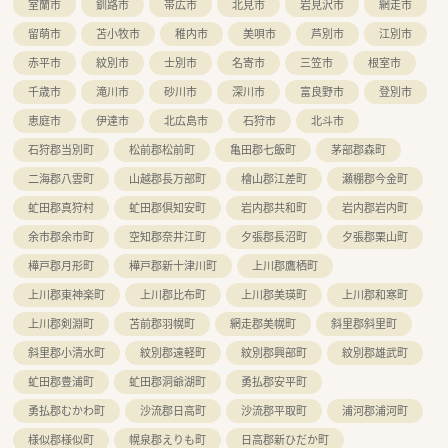
室蘭市
釧路市
帯広市
北見市
岩見沢市
網走市
留萌市
苫小牧市
稚内市
美唄市
芦別市
江別市
赤平市
紋別市
士別市
名寄市
三笠市
根室市
千歳市
滝川市
砂川市
深川市
富良野市
登別市
恵庭市
伊達市
北広島市
石狩市
北斗市
石狩郡当別町
松前郡松前町
亀田郡七飯町
茅部郡森町
二海郡八雲町
山越郡長万部町
檜山郡江差町
瀬棚郡今金町
虻田郡真狩村
虻田郡倶知安町
岩内郡共和町
岩内郡岩内町
余市郡余市町
空知郡奈井江町
夕張郡長沼町
夕張郡栗山町
樺戸郡月形町
樺戸郡新十津川町
上川郡鷹栖町
上川郡東神楽町
上川郡比布町
上川郡美瑛町
上川郡和寒町
上川郡剣淵町
苫前郡羽幌町
網走郡美幌町
斜里郡斜里町
斜里郡小清水町
紋別郡遠軽町
紋別郡興部町
紋別郡雄武町
虻田郡豊浦町
虻田郡洞爺湖町
勇払郡安平町
勇払郡むかわ町
沙流郡日高町
沙流郡平取町
浦河郡浦河町
様似郡様似町
幌泉郡えりも町
日高郡新ひだか町