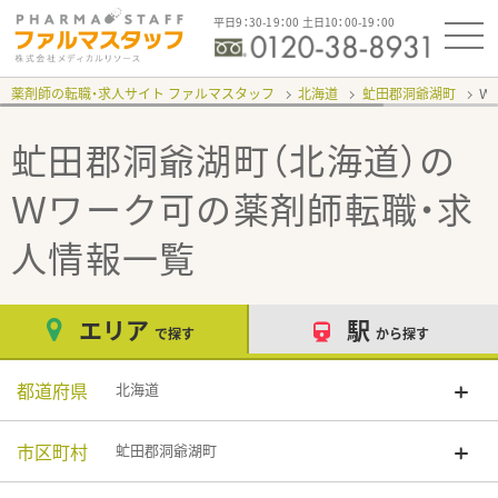
平日9：30-19：00 土日10：00-19：00
薬剤師の転職・求人サイト ファルマスタッフ
北海道
虻田郡洞爺湖町
Ｗ
虻田郡洞爺湖町（北海道）の
Ｗワーク可
の薬剤師転職・求
人情報一覧
エリア
駅
で探す
から探す
都道府県
北海道
市区町村
虻田郡洞爺湖町