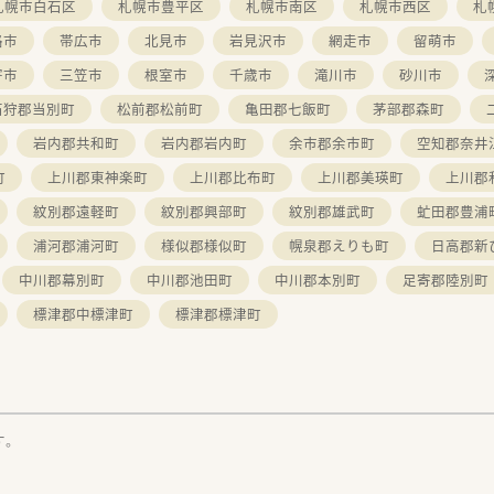
札幌市白石区
札幌市豊平区
札幌市南区
札幌市西区
札
路市
帯広市
北見市
岩見沢市
網走市
留萌市
寄市
三笠市
根室市
千歳市
滝川市
砂川市
石狩郡当別町
松前郡松前町
亀田郡七飯町
茅部郡森町
岩内郡共和町
岩内郡岩内町
余市郡余市町
空知郡奈井
町
上川郡東神楽町
上川郡比布町
上川郡美瑛町
上川郡
紋別郡遠軽町
紋別郡興部町
紋別郡雄武町
虻田郡豊浦
浦河郡浦河町
様似郡様似町
幌泉郡えりも町
日高郡新
中川郡幕別町
中川郡池田町
中川郡本別町
足寄郡陸別町
標津郡中標津町
標津郡標津町
す。