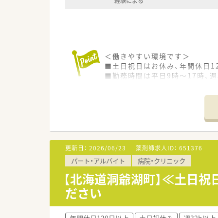
経験による
＜働きやすい環境です＞
■土日祝日はお休み、年間休日1
■勤務時間は平日9時～17時、週
時間にゆとりを持ってお仕事を
■院内託児所は6ヶ月以上未就学
■敷地内に単身用、世帯向けの住宅完
■病院経験ありの方は年収MAX
＜こんな病院です＞
■昭和62年7月15日 (法人設立
更新日：
2026/06/23
薬剤師求人ID：
651376
■開院当初よりリハビリ機能の
パート・アルバイト
病院・クリニック
備しています。
■緩和ケアへの取り組みと高齢
【北海道洞爺湖町】≪土日祝日
■薬剤科は薬剤師5名 助手2名
ださい
■ＮＳＴ専門療法士、感染制御
■薬剤管理指導300件～400件
年間休日120日以上
土日祝休み
週32h以上