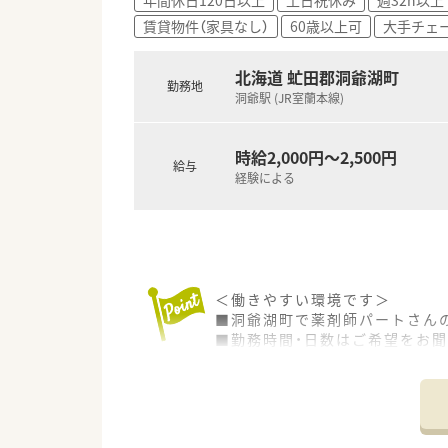
賃貸物件（家具なし）
60歳以上可
大手チェ
北海道 虻田郡洞爺湖町
勤務地
洞爺駅 (JR室蘭本線)
時給2,000円～2,500円
給与
経験による
＜働きやすい環境です＞
■洞爺湖町で薬剤師パートさん
■勤務時間・日数はご希望をお
■院内託児所は6ヶ月以上未就学
■病院経験ありの方は時給MAX2
＜こんな病院です＞
■昭和62年7月15日 (法人設立