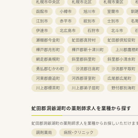
札幌市中央区
札幌市北区
札幌市東区
函館市
小樽市
旭川市
室蘭市
釧
江別市
赤平市
紋別市
士別市
名
伊達市
北広島市
石狩市
北斗市
瀬棚郡今金町
虻田郡真狩村
虻田郡倶知安町
樺戸郡月形町
樺戸郡新十津川町
上川郡鷹栖
網走郡美幌町
斜里郡斜里町
斜里郡小清水町
勇払郡むかわ町
沙流郡日高町
沙流郡平取町
河東郡鹿追町
河西郡芽室町
広尾郡広尾町
川上郡標茶町
川上郡弟子屈町
野付郡別海町
虻田郡洞爺湖町の薬剤師求人を業種から探す
虻田郡洞爺湖町の薬剤師求人を業種からお探しいただけま
調剤薬局
病院・クリニック