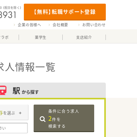
00
（祝日を除く）
【無料】転職サポート登録
企業の皆様へ
会社概要
お問い合わせ
マラボ
薬学生
支店紹介
求人情報一覧
駅
から探す
条件に合う求人
与
を選ぶ
2
件を
検索する