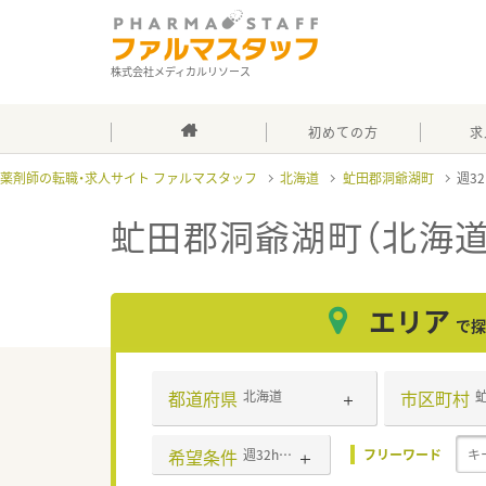
株式会社メディカルリソース
初めての方
求
薬剤師の転職・求人サイト ファルマスタッフ
北海道
虻田郡洞爺湖町
週3
虻田郡洞爺湖町（北海道
エリア
で探
都道府県
市区町村
北海道
希望条件
週32h以上
フリーワード