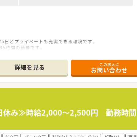
25日とプライベートも充実できる環境です。
35時間の勤務です。
続けていきたい方にオススメです。
児まで、保育費は全額病院補助です。（食事代のみ自己負担）
この求人に
備（家賃15,000円～20,000円）
詳細を見る
お問い合わせ
600万円まで応相談です☆
 平成4年5月)設立です。
充実に重点を置き、持続的に医療ニーズが高く長期にわたり入
者施設とも連携を行っている病院です。
休み≫時給2,000～2,500円 勤務
の体制です
認定薬剤師を取得した薬剤師も在籍しています。
/月を実施しています。
新卒可
ブランク可
残業なし(ほぼなし含む)
転勤なし
車通