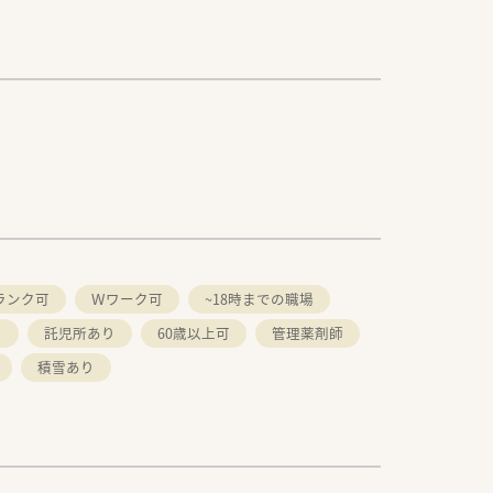
ランク可
Ｗワーク可
~18時までの職場
り
託児所あり
60歳以上可
管理薬剤師
積雪あり