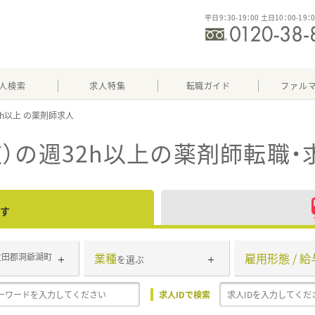
平日9：30-19：00 土日10：00-19：
人検索
求人特集
転職ガイド
ファル
2h以上
）の週32h以上
の薬剤師転職・
す
業種
雇用形態 / 給
虻田郡洞爺湖町
を選ぶ
求人IDで検索