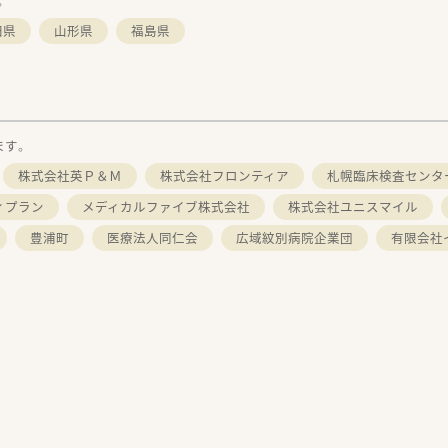
。
田県
山形県
福島県
ます。
株式会社英Ｐ＆Ｍ
株式会社フロンティア
札幌臨床検査センタ
ィプラン
メディカルファイブ株式会社
株式会社ユニスマイル
豊浦町
医療法人同仁会
広域紋別病院企業団
有限会社