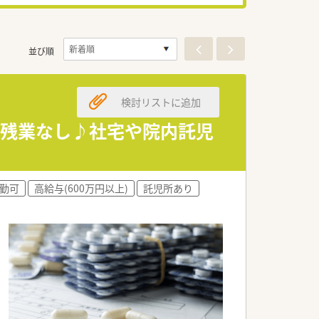
並び順
検討リストに追加
で残業なし♪社宅や院内託児
勤可
高給与(600万円以上)
託児所あり