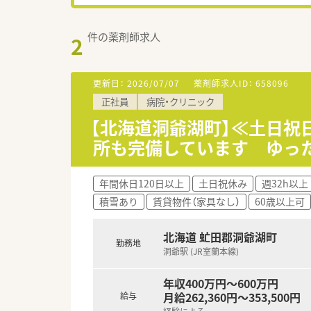
件の薬剤師求人
2
更新日：
2026/07/07
薬剤師求人ID：
658096
正社員
病院・クリニック
【北海道洞爺湖町】≪土日祝
所も完備しています ゆっ
年間休日120日以上
土日祝休み
週32h以上
積雪あり
賃貸物件（家具なし）
60歳以上可
北海道 虻田郡洞爺湖町
勤務地
洞爺駅 (JR室蘭本線)
年収400万円～600万円
月給262,360円～353,500円
給与