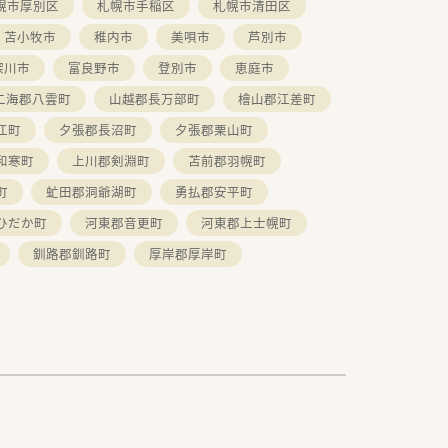
幌市厚別区
札幌市手稲区
札幌市清田区
苫小牧市
稚内市
美唄市
芦別市
深川市
富良野市
登別市
恵庭市
二海郡八雲町
山越郡長万部町
檜山郡江差町
江町
夕張郡長沼町
夕張郡栗山町
和寒町
上川郡剣淵町
苫前郡羽幌町
町
虻田郡洞爺湖町
勇払郡安平町
ひだか町
河東郡音更町
河東郡上士幌町
釧路郡釧路町
厚岸郡厚岸町