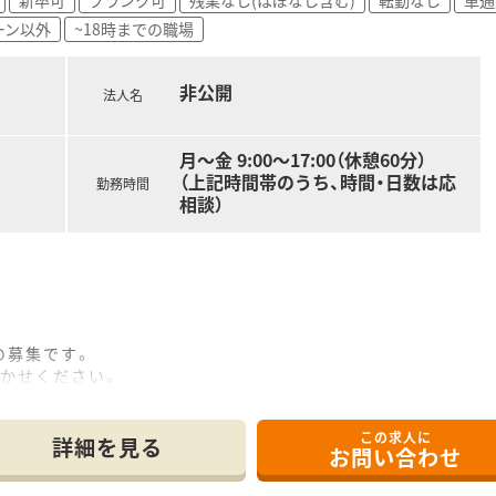
ーン以外
~18時までの職場
非公開
法人名
月～金 9:00～17:00（休憩60分）
（上記時間帯のうち、時間・日数は応
勤務時間
相談）
の募集です。
聞かせください。
児まで、保育費は全額病院補助です。（食事代のみ自己負担）
,500円まで応相談です☆
この求人に
詳細を見る
お問い合わせ
 平成4年5月)設立です。