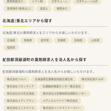
教育制度あり
シフト制
大手チェーン
大手チェーン以外
賃貸物件（家具なし）
高収入
積雪あり
北海道/東北エリアから探す
北海道/東北の薬剤師求人をエリアからお探しいただけます。
北海道
青森県
岩手県
宮城県
秋田県
山形県
福島県
虻田郡洞爺湖町の薬剤師求人を法人名から探す
虻田郡洞爺湖町の薬剤師求人を法人名からお探しいただけます。
株式会社ツルハ
北海道厚生農業協同組合連合会
株式会社英Ｐ＆Ｍ
株式会社フロンティア
札幌臨床検査センター株式会社
株式会社なの花北海道
株式会社士別薬剤師会調剤センター
株式会社メディプラン
メディカルファイブ株式会社
株式会社ユニスマイル
株式会社イシヤマファーマシー