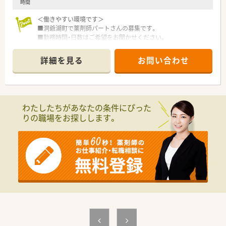
時間
＜働きやすい環境です＞
■洞爺湖町で薬剤師パートさんの募集です。
■勤務時間・日数はご希望をお聞かせください。
■院内託児所は6ヶ月以上未就学児まで、保育費は全額病院補助
です。（食事代のみ自己負担）
詳細を見る
お問い合わせ
■病院経験ありの方は時給MAX2,500円まで応相談です☆
＜こんな病院です＞
■昭和62年7月15日 (法人設立 平成4年5月)設立です。
■開院当初よりリハビリ機能の充実に重点を置き、持続的に医療
わたしたちがあなたの条件にぴった
ニーズが高く長期にわたり入院医療が必要な方のために療養環
りの職場をお探しします。
境を整備しています。
■緩和ケアへの取り組みと高齢者施設とも連携を行っている病
院です。
■薬剤科は薬剤師5名 助手2名の体制です
■ＮＳＴ専門療法士、感染制御認定薬剤師を取得した薬剤師も在
籍しています。
■薬剤管理指導300件～400件/月を実施しています。