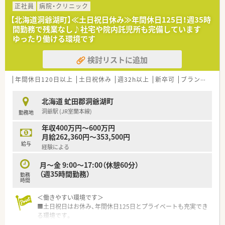
正社員
病院・クリニック
【北海道洞爺湖町】≪土日祝日休み≫年間休日125日！週35時
間勤務で残業なし♪社宅や院内託児所も完備しています
ゆったり働ける環境です
検討リストに追加
年間休日120日以上
土日祝休み
週32h以上
新卒可
ブランク可
北海道 虻田郡洞爺湖町
洞爺駅 (JR室蘭本線)
勤務地
年収400万円～600万円
月給262,360円～353,500円
給与
経験による
月～金 9:00～17:00（休憩60分）
（週35時間勤務）
勤務
時間
＜働きやすい環境です＞
■土日祝日はお休み、年間休日125日とプライベートも充実でき
る環境です。
■勤務時間は平日9時～17時、週35時間の勤務です。