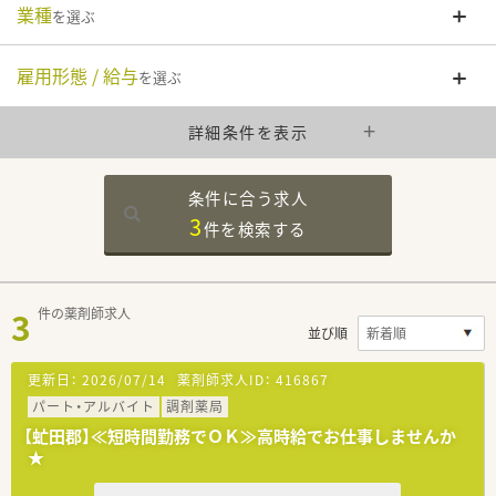
業種
を選ぶ
雇用形態 / 給与
を選ぶ
詳細条件を表示
条件に合う求人
3
件を
検索する
3
件の薬剤師求人
並び順
更新日：
2026/07/14
薬剤師求人ID：
416867
パート・アルバイト
調剤薬局
【虻田郡】≪短時間勤務でＯＫ≫高時給でお仕事しませんか
★