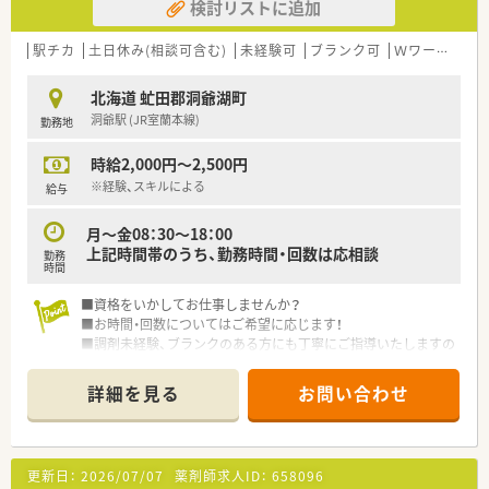
検討リストに追加
駅チカ
土日休み(相談可含む)
未経験可
ブランク可
Ｗワーク可
北海道 虻田郡洞爺湖町
洞爺駅 (JR室蘭本線)
勤務地
時給2,000円～2,500円
※経験、スキルによる
給与
月～金08：30～18：00
上記時間帯のうち、勤務時間・回数は応相談
勤務
時間
■資格をいかしてお仕事しませんか？
■お時間・回数についてはご希望に応じます！
■調剤未経験、ブランクのある方にも丁寧にご指導いたしますの
で、お気軽にご相談ください
詳細を見る
お問い合わせ
更新日：
2026/07/07
薬剤師求人ID：
658096