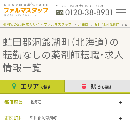
平日9：30-19：00 土日10：00-19：00
薬剤師の転職・求人サイト ファルマスタッフ
北海道
虻田郡洞爺湖町
転
虻田郡洞爺湖町（北海道）の
転勤なし
の薬剤師転職・求人
情報一覧
エリア
駅
で探す
から探す
都道府県
北海道
市区町村
虻田郡洞爺湖町