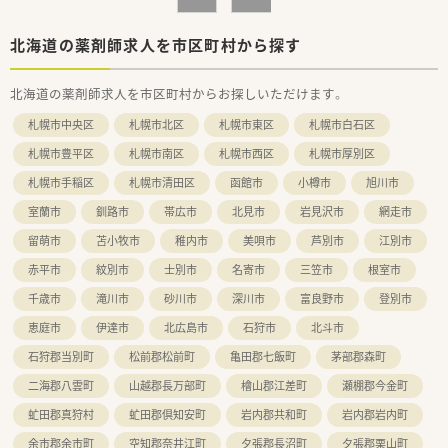
北海道の薬剤師求人を市区町村から探す
北海道の薬剤師求人を市区町村からお探しいただけます。
札幌市中央区
札幌市北区
札幌市東区
札幌市白石区
札幌市豊平区
札幌市南区
札幌市西区
札幌市厚別区
札幌市手稲区
札幌市清田区
函館市
小樽市
旭川市
室蘭市
釧路市
帯広市
北見市
岩見沢市
網走市
留萌市
苫小牧市
稚内市
美唄市
芦別市
江別市
赤平市
紋別市
士別市
名寄市
三笠市
根室市
千歳市
滝川市
砂川市
深川市
富良野市
登別市
恵庭市
伊達市
北広島市
石狩市
北斗市
石狩郡当別町
松前郡松前町
亀田郡七飯町
茅部郡森町
二海郡八雲町
山越郡長万部町
檜山郡江差町
瀬棚郡今金町
虻田郡真狩村
虻田郡倶知安町
岩内郡共和町
岩内郡岩内町
余市郡余市町
空知郡奈井江町
夕張郡長沼町
夕張郡栗山町