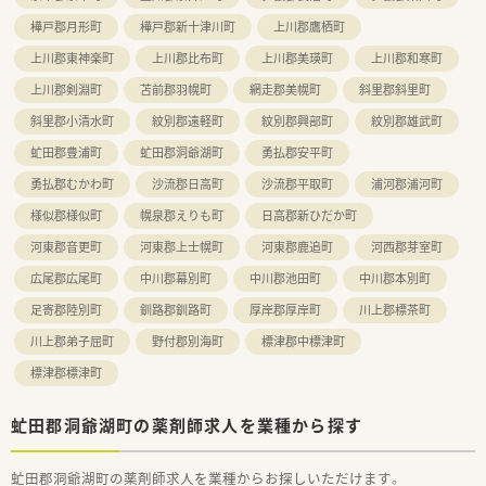
樺戸郡月形町
樺戸郡新十津川町
上川郡鷹栖町
上川郡東神楽町
上川郡比布町
上川郡美瑛町
上川郡和寒町
上川郡剣淵町
苫前郡羽幌町
網走郡美幌町
斜里郡斜里町
斜里郡小清水町
紋別郡遠軽町
紋別郡興部町
紋別郡雄武町
虻田郡豊浦町
虻田郡洞爺湖町
勇払郡安平町
勇払郡むかわ町
沙流郡日高町
沙流郡平取町
浦河郡浦河町
様似郡様似町
幌泉郡えりも町
日高郡新ひだか町
河東郡音更町
河東郡上士幌町
河東郡鹿追町
河西郡芽室町
広尾郡広尾町
中川郡幕別町
中川郡池田町
中川郡本別町
足寄郡陸別町
釧路郡釧路町
厚岸郡厚岸町
川上郡標茶町
川上郡弟子屈町
野付郡別海町
標津郡中標津町
標津郡標津町
虻田郡洞爺湖町の薬剤師求人を業種から探す
虻田郡洞爺湖町の薬剤師求人を業種からお探しいただけます。