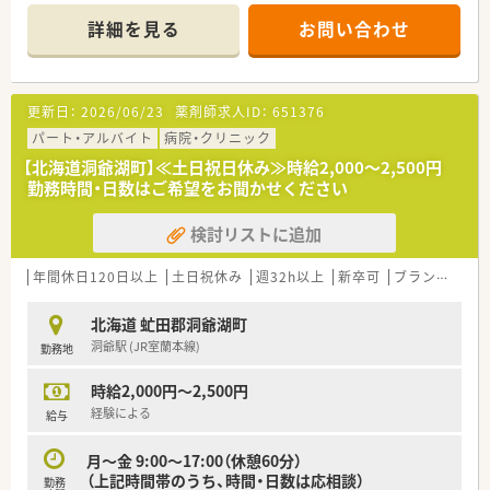
時間にゆとりを持ってお仕事を続けていきたい方にオススメ
詳細を見る
お問い合わせ
です。
■院内託児所は6ヶ月以上未就学児まで、保育費は全額病院補助
です。（食事代のみ自己負担）
■敷地内に単身用、世帯向けの住宅完備（家賃15,000円～20,000
更新日：
2026/06/23
薬剤師求人ID：
651376
円）
■病院経験ありの方は年収MAX600万円まで応相談です☆
パート・アルバイト
病院・クリニック
【北海道洞爺湖町】≪土日祝日休み≫時給2,000～2,500円
＜こんな病院です＞
勤務時間・日数はご希望をお聞かせください
■昭和62年7月15日 (法人設立 平成4年5月)設立です。
■開院当初よりリハビリ機能の充実に重点を置き、持続的に医療
検討リストに追加
ニーズが高く長期にわたり入院医療が必要な方のために療養環
境を整備しています。
■緩和ケアへの取り組みと高齢者施設とも連携を行っている病
年間休日120日以上
土日祝休み
週32h以上
新卒可
ブランク可
院です。
■薬剤科は薬剤師5名 助手2名の体制です
北海道 虻田郡洞爺湖町
■ＮＳＴ専門療法士、感染制御認定薬剤師を取得した薬剤師も在
洞爺駅 (JR室蘭本線)
勤務地
籍しています。
■薬剤管理指導300件～400件/月を実施しています。
時給2,000円～2,500円
経験による
給与
月～金 9:00～17:00（休憩60分）
（上記時間帯のうち、時間・日数は応相談）
勤務