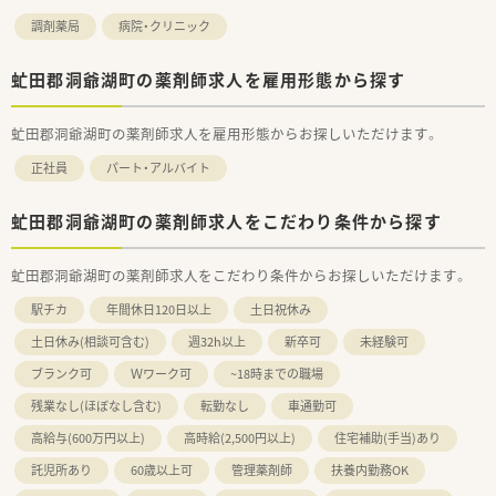
調剤薬局
病院・クリニック
虻田郡洞爺湖町の薬剤師求人を雇用形態から探す
虻田郡洞爺湖町の薬剤師求人を雇用形態からお探しいただけます。
正社員
パート・アルバイト
虻田郡洞爺湖町の薬剤師求人をこだわり条件から探す
虻田郡洞爺湖町の薬剤師求人をこだわり条件からお探しいただけます。
駅チカ
年間休日120日以上
土日祝休み
土日休み(相談可含む)
週32h以上
新卒可
未経験可
ブランク可
Ｗワーク可
~18時までの職場
残業なし(ほぼなし含む)
転勤なし
車通勤可
高給与(600万円以上)
高時給(2,500円以上)
住宅補助(手当)あり
託児所あり
60歳以上可
管理薬剤師
扶養内勤務OK