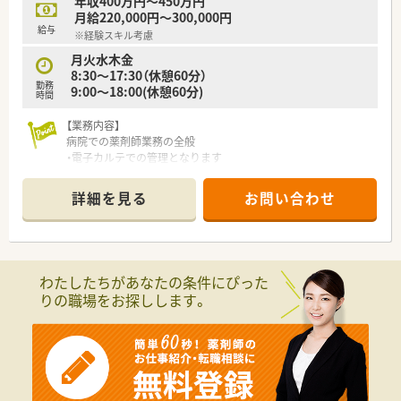
年収400万円～450万円
がでます。
月給220,000円～300,000円
■有給休暇は半日単位での取得も可能で、柔軟な働き方ができま
給与
※経験スキル考慮
す。
月火水木金
8:30～17:30（休憩60分）
勤務
9:00～18:00(休憩60分)
時間
【業務内容】
病院での薬剤師業務の全般
・電子カルテでの管理となります
※薬剤等の発注及び、在庫管理、調剤済みのお薬配送
、薬剤在庫類の倉庫への搬入搬出などは事務さんが対応してくれ
詳細を見る
お問い合わせ
ています。
【勤務条件】
月火水木金
8:30～17:30（休憩60分）
わたしたちがあなたの条件にぴった
9:00～18:00(休憩60分)
りの職場をお探しします。
完全週休2日制！