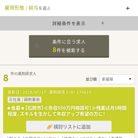
雇用形態 / 給与
を選ぶ
詳細条件を表示
条件に合う求人
8
件を
検索する
8
件の薬剤師求人
並び順
更新日：
2026/07/17
薬剤師求人ID：
176615
正社員
調剤薬局
★急募★【石岡市】≪年収550万円相談可！≫残業は月5時間
程度、スキルを生かして年収アップ希望の方に！
検討リストに追加