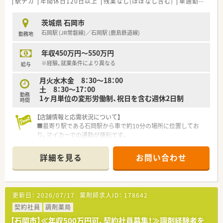
駅チカ
年間休日120日以上
残業なし(ほぼなし含む)
車通勤可
管
茨城県 石岡市
石岡駅 (JR常磐線)／石岡駅 (鹿島鉄道線)
勤務地
年収450万円～550万円
※経験、就業条件により異なる
給与
月火水木金 8：30～18：00
土 8：30～17：00
勤務
1ヶ月単位の変形労働制、祝日を含む週休2日制
時間
【店舗情報と応需状況について】
■最寄り駅である石岡駅から車で約10分の場所に位置してお
り、マイカーでの通勤が便利です。
■地域の基幹病院門前で、内科・整形外科・小児科を中心に1日60
枚から80枚を応需します。
詳細を見る
お問い合わせ
■薬剤師は常勤3名とパート2名が在籍し、常時2名から3名の体
制で協力し業務を進めます。
【募集背景と求める人物像について】
更新日：
2026/07/17
薬剤師求人ID：
178642
■将来的に薬局の中核を担う、管理薬剤師候補としてご活躍いた
だける方を募集しています。
契約社員
調剤薬局
■調剤薬局での実務経験をお持ちの方を求めており、病院薬剤師
【石岡市】≪年収500万円可、契約社員募集！≫調剤経験者を