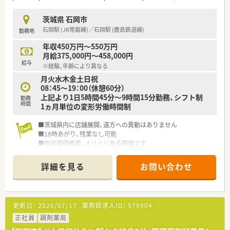
茨城県 石岡市
石岡駅 (JR常磐線)／石岡駅 (鹿島鉄道線)
勤務地
年収450万円～550万円
月給375,000円～458,000円
給与
※経験、年齢により異なる
月火水木金土日祝
08：45～19：00（休憩60分）
上記より1日5時間45分～9時間15分勤務、シフト制
勤務
時間
1ヵ月単位の変形労働時間制
■茨城県内に店舗展開、遠方への異動はありません
■18時あがり、残業なし可能
■有給取得推奨、メリハリある職場です
詳細を見る
お問い合わせ
更新日：
2026/07/17
薬剤師求人ID：
579904
正社員
調剤薬局