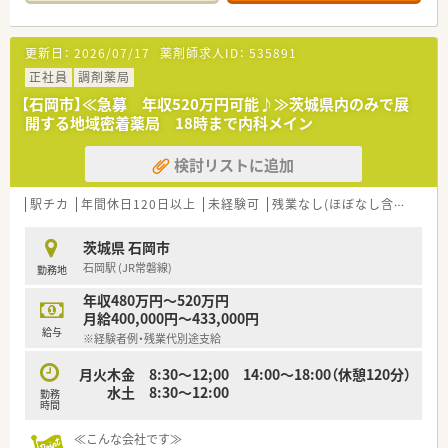
更新日：
2026/07/17
薬剤師求人ID：
535891
正社員
調剤薬局
【石岡市】≪急募 年収520万円可能♪≫茨城県内のみで展
開する地域密着薬局 18時まで内科メイン
検討リストに追加
駅チカ
年間休日120日以上
未経験可
残業なし(ほぼなし含む)
車
茨城県 石岡市
石岡駅 (JR常磐線)
勤務地
年収480万円～520万円
月給400,000円～433,000円
給与
※経験者例・残業代別途支給
月火木金 8:30～12;00 14:00～18:00（休憩120分）
水土 8:30～12:00
勤務
時間
≪こんな会社です≫