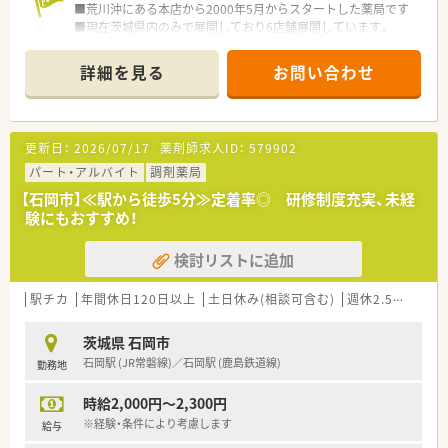
■荒川沖にある本店から2000年5月からスタートした薬局です
■現在茨城県内のみで展開しており6店舗展開しています。
■有給消化率も70％以上、定着率も良い会社で離職率も極めて
低くなっています
詳細を見る
お問い合わせ
■会社で勉強会やe-ラーニング費用も全額負担
■かかりつけや在宅対応等ノルマや強制はありません
■高速代も会社で全額負担して頂けます
■ドミナント展開のため近くでのヘルプ体制が充実しています
更新日：
2026/07/17
薬剤師求人ID：
579902
■色々な処方箋に触れる機会もあり、スキルアップも可能な職場
です
パート・アルバイト
調剤薬局
≪こんな職場です≫
【石岡市】≪駅から徒歩5分≫定着率◎ 研修制度充実、未経
■石岡駅から徒歩で通勤もできますので電車通勤も可能な職場
験にもおすすめ！
です
■常勤3名、事務2名体制で消化器内科の処方箋がメインとなり
検討リストに追加
ます
■1日あたり外来は70枚、その他施設2か所に個人在宅も対応し
ています
駅チカ
年間休日120日以上
土日休み(相談可含む)
週休2.5日以上
■皆さん明るい性格の方が多いそうです
茨城県 石岡市
石岡駅 (JR常磐線)／石岡駅 (鹿島鉄道線)
勤務地
時給2,000円～2,300円
※経験・条件により考慮します
給与