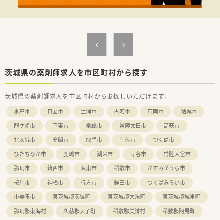
茨城県の薬剤師求人を市区町村から探す
茨城県の薬剤師求人を市区町村からお探しいただけます。
水戸市
日立市
土浦市
古河市
石岡市
結城市
龍ケ崎市
下妻市
常総市
常陸太田市
高萩市
北茨城市
笠間市
取手市
牛久市
つくば市
ひたちなか市
鹿嶋市
潮来市
守谷市
常陸大宮市
那珂市
筑西市
坂東市
稲敷市
かすみがうら市
桜川市
神栖市
行方市
鉾田市
つくばみらい市
小美玉市
東茨城郡茨城町
東茨城郡大洗町
東茨城郡城里町
那珂郡東海村
久慈郡大子町
稲敷郡美浦村
稲敷郡阿見町