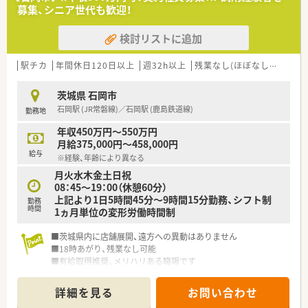
のみのご経験の方も歓迎します。
募集、シニア世代も歓迎！
■かかりつけ薬剤師として、地域の方々の健康に積極的に貢献し
たいという想いのある方を求めています。
検討リストに追加
【勤務実態について】
■月曜日を除いた平日は18時に終業するため、仕事終わりのプ
駅チカ
年間休日120日以上
週32h以上
残業なし(ほぼなし含む)
転
ライベートな時間を大切にできます。
■店舗はすべて市内に集中しているため、キャリアアップに伴う
茨城県 石岡市
転居を伴う異動の心配はありません。
石岡駅 (JR常磐線)／石岡駅 (鹿島鉄道線)
勤務地
■残業はほとんど発生しない職場環境のため、毎日メリハリをつ
けて働くことが可能です。
年収450万円～550万円
月給375,000円～458,000円
給与
※経験、年齢により異なる
月火水木金土日祝
08：45～19：00（休憩60分）
上記より1日5時間45分～9時間15分勤務、シフト制
勤務
時間
1ヵ月単位の変形労働時間制
■茨城県内に店舗展開、遠方への異動はありません
■18時あがり、残業なし可能
■有給取得推奨、メリハリある職場です
詳細を見る
お問い合わせ