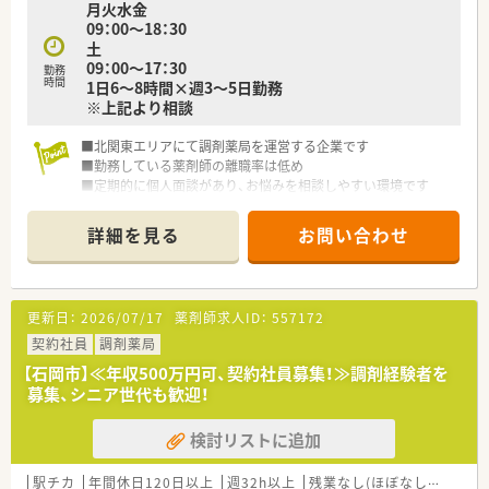
月火水金
09：00～18：30
土
09：00～17：30
勤務
時間
1日6～8時間×週3～5日勤務
※上記より相談
■北関東エリアにて調剤薬局を運営する企業です
■勤務している薬剤師の離職率は低め
■定期的に個人面談があり、お悩みを相談しやすい環境です
詳細を見る
お問い合わせ
更新日：
2026/07/17
薬剤師求人ID：
557172
契約社員
調剤薬局
【石岡市】≪年収500万円可、契約社員募集！≫調剤経験者を
募集、シニア世代も歓迎！
検討リストに追加
駅チカ
年間休日120日以上
週32h以上
残業なし(ほぼなし含む)
転