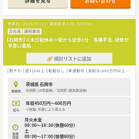
詳細を見る
お問い合わせ
更新日：
2026/07/17
薬剤師求人ID：
579900
正社員
調剤薬局
【石岡市】≪木日祝休み≫駅から徒歩5分 各種手当、研修が
手厚い薬局
検討リストに追加
駅チカ
週32h以上
転勤なし
車通勤可
高給与(600万円以上)
寮・
茨城県 石岡市
石岡駅 (JR常磐線)／石岡駅 (鹿島鉄道線)
勤務地
年収450万円～600万円
※経験、年齢により異なる
給与
月火水金
09：00～18：30（休憩60分）
土
勤務
09：00～17：00（休憩60分）
時間