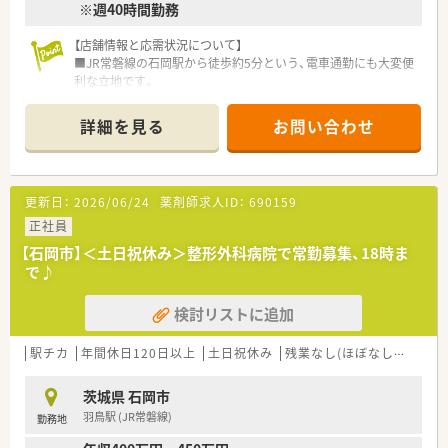
※週40時間勤務
【店舗情報と応需状況について】
■JR常磐線の石岡駅から徒歩約5分という、電車通勤にも大変便
利な立地です。
■主な応需科目は内科・透析・小児科で、幅広い処方箋に触れる機
会があります。
詳細を見る
お問い合わせ
■薬剤師2名と事務スタッフ2名が在籍しています
【勤務実態について】
■木曜日・日曜日・祝日が休日のため、プライベートの時間も確保
更新日：
2026/06/24
薬剤師求人ID：
690159
できます。
■有給休暇とは別に、夏季休暇として3日間、冬季休暇は4日間付
正社員
与されます。
【石岡市】＜土日祝休み＞整形外科病院で常勤募集、18時ま
■週40時間勤務を基本としており、無理なく長く働ける勤務体
で♪
系です。
検討リストに追加
【おすすめポイント】
■産休や育休の取得率は100％で、復帰後の時短勤務への変更も
可能です。
駅チカ
年間休日120日以上
土日祝休み
残業なし(ほぼなし含む)
■毎月実施される10分間の個人面談には、出席ごとに500円が支
給されます。
茨城県 石岡市
■配偶者に1万円、第一子に6,000円など手厚い家族手当が支給
羽鳥駅 (JR常磐線)
勤務地
されます。
■認定薬剤師などの資格を取得した際には、お祝いとして一時金