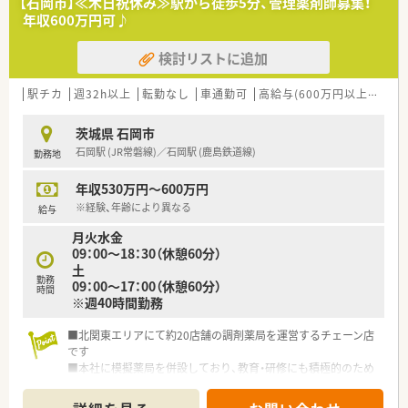
【石岡市】≪木日祝休み≫駅から徒歩5分、管理薬剤師募集！
年収600万円可♪
検討リストに追加
駅チカ
週32h以上
転勤なし
車通勤可
高給与(600万円以上)
寮・
茨城県 石岡市
石岡駅 (JR常磐線)／石岡駅 (鹿島鉄道線)
勤務地
年収530万円～600万円
※経験、年齢により異なる
給与
月火水金
09：00～18：30（休憩60分）
土
勤務
09：00～17：00（休憩60分）
時間
※週40時間勤務
■北関東エリアにて約20店舗の調剤薬局を運営するチェーン店
です
■本社に模擬薬局を併設しており、教育・研修にも積極的のため
調剤未経験の方にもお勧め
■全店電子薬歴導入済、効率よくお仕事ができます