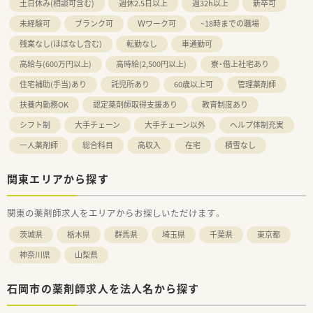
土日休み(相談可含む)
週休2.5日以上
週32h以上
新卒可
未経験可
ブランク可
Ｗワーク可
~18時までの職場
残業なし(ほぼなし含む)
転勤なし
車通勤可
高給与(600万円以上)
高時給(2,500円以上)
寮・借上社宅あり
住宅補助(手当)あり
託児所あり
60歳以上可
管理薬剤師
扶養内勤務OK
認定薬剤師取得支援あり
教育制度あり
シフト制
大手チェーン
大手チェーン以外
ヘルプ体制充実
一人薬剤師
総合科目
高収入
在宅
積雪なし
関東エリアから探す
関東の薬剤師求人をエリアからお探しいただけます。
茨城県
栃木県
群馬県
埼玉県
千葉県
東京都
神奈川県
山梨県
石岡市の薬剤師求人を法人名から探す