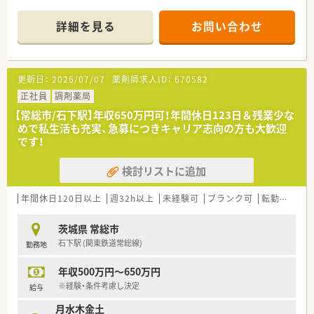
さくら薬局グループでは様々な取り組みとともに、患者さまひと
りひとりの人生に寄り添い、質の高い医療サービスを届ける薬剤
詳細を見る
お問い合わせ
師を求め育てています。
＜特徴・ポイントのご紹介＞
★薬剤師を守る独自システム
更新日：
2026/07/07
薬剤師求人ID：
670582
業務をサポートするために様々なシステムを独自開発していま
す。
正社員
調剤薬局
その一つが約20年前から導入され、進化を続けている調剤シス
【常総市/石下駅】年収650万円可！年間休日123日＆残業少な
テム「SPITS」。
めで私生活も充実、急募につきキャリア志向の方も大歓迎
処方箋受付から一連の調剤業務を連動させ、業務効率化を図るほ
です！
か、
調剤過誤防止機能を高め、患者様と働くスタッフを守っていま
検討リストに追加
す。
システム改修が必要な制度変更があった場合も、迅速に対応でき
る強みを生かしていきます。
年間休日120日以上
週32h以上
未経験可
ブランク可
転勤なし
★刷新された新規採用者研修
茨城県 常総市
中途入社ならではの悩みを解消し、さくら薬局グループのビジョ
石下駅 (関東鉄道常総線)
勤務地
ンや社内規定などをご案内。
同期入社の方との繋がりを踏まえ、『さくら薬局の薬剤師』とし
年収500万円～650万円
て、安心してキャリアをスタートいただくための研修です。
店舗OJT・フォローアップや通常の社内研修と絡めて中途入社専
※経験・条件考慮し決定
給与
門の体系的な研修をご用意。
月水木金土
安心して飛び込める体制が整備されています。