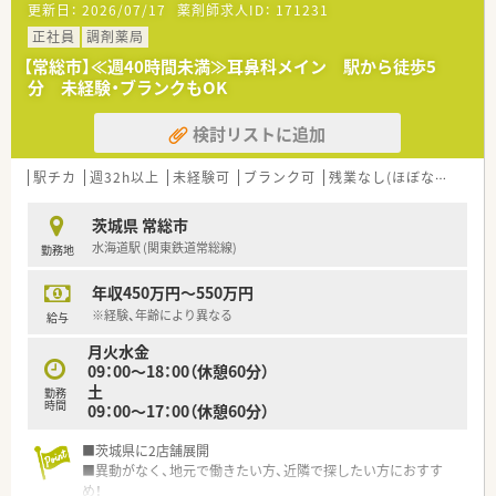
更新日：
2026/07/17
薬剤師求人ID：
171231
正社員
調剤薬局
【常総市】≪週40時間未満≫耳鼻科メイン 駅から徒歩5
分 未経験・ブランクもOK
検討リストに追加
駅チカ
週32h以上
未経験可
ブランク可
残業なし(ほぼなし含む)
茨城県 常総市
水海道駅 (関東鉄道常総線)
勤務地
年収450万円～550万円
※経験、年齢により異なる
給与
月火水金
09：00～18：00（休憩60分）
土
勤務
時間
09：00～17：00（休憩60分）
■茨城県に2店舗展開
■異動がなく、地元で働きたい方、近隣で探したい方におすす
め！