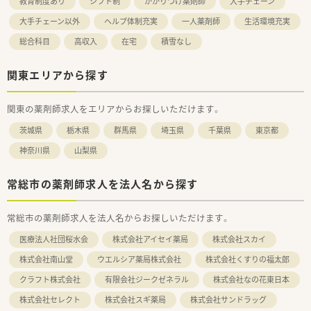
教育制度あり
シフト制
かかりつけ薬剤師
大手チェーン
大手チェーン以外
ヘルプ体制充実
一人薬剤師
生活環境充実
総合科目
高収入
在宅
積雪なし
関東エリアから探す
関東の薬剤師求人をエリアからお探しいただけます。
茨城県
栃木県
群馬県
埼玉県
千葉県
東京都
神奈川県
山梨県
常総市の薬剤師求人を法人名から探す
常総市の薬剤師求人を法人名からお探しいただけます。
医療法人社団桜水会
株式会社アイセイ薬局
株式会社スカイ
株式会社南山堂
ウエルシア薬局株式会社
株式会社くすりの福太郎
クラフト株式会社
有限会社ジークゼネラル
株式会社なの花東日本
株式会社セレクト
株式会社スギ薬局
株式会社サンドラッグ