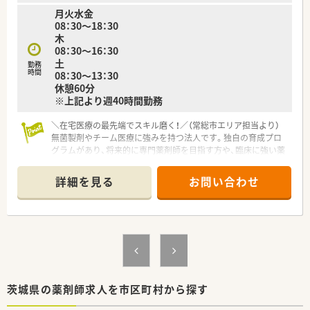
月火水金
08：30～18：30
木
08：30～16：30
土
勤務
時間
08：30～13：30
休憩60分
※上記より週40時間勤務
＼在宅医療の最先端でスキル磨く！／（常総市エリア担当より）
無菌製剤やチーム医療に強みを持つ法人です。独自の育成プロ
グラムがあり、将来的に専門薬剤師を目指す方や、臨床に強い薬
剤師を目指す方には自信を持っておすすめします。
詳細を見る
お問い合わせ
【店舗情報と応需状況について】
■石下駅から徒歩15分の場所に位置しており、近隣の内科クリ
ニックをメインに1日平均80枚から90枚の処方箋を応需してい
ます。
■広域の総合病院からの処方箋も受け付けており、内科疾患を中
心に幅広い症例に触れながら薬剤師としての経験を積むことが
可能です。
■店内には電子薬歴や錠剤カセット分包機、粉薬用の円盤分包機
などの設備が整っており、安全かつ迅速な調剤業務をサポートし
茨城県の薬剤師求人を市区町村から探す
ています。