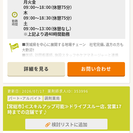
月火金
09：00～18：00（休憩75分）
木
09：00～18：30（休憩75分）
勤務
土
時間
09：00～13：00（休憩なし）
※上記より週40時間勤務
■茨城県を中心に展開する地場チェーン 社宅完備、遠方の方も
大歓迎！
■医師、訪問看護師、施設スタッフやケアマネージャーと連携
し、患者さまのご自宅や各種高齢者施設を訪問、お薬をお届け
し、薬剤管理、お薬に関するご説明やご相談に応じています
詳細を見る
お問い合わせ
■薬剤師の職能向上を支援する教育体制あり、外部講師を招いて
研修会を実施、最新の医薬や医療に関してはメーカーと提携して
いち早く情報を入手しています
更新日：
2026/07/17
薬剤師求人ID：
353996
パート・アルバイト
調剤薬局
【常総市】≪スキルアップ可能≫ドライブスルー店、営業17
時までの店舗です♪
検討リストに追加