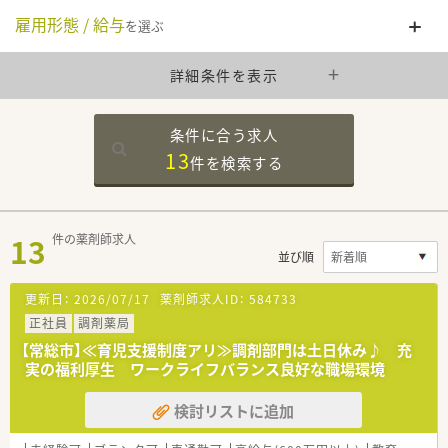
雇用形態 / 給与
を選ぶ
詳細条件を表示
条件に合う求人
13
件を
検索する
13
件の薬剤師求人
並び順
更新日：
2026/07/17
薬剤師求人ID：
584733
正社員
調剤薬局
【常総市】≪育児支援制度アリ≫調剤部門は土日休み♪ 充
実の福利厚生 ワークライフバランス良好な職場環境
検討リストに追加