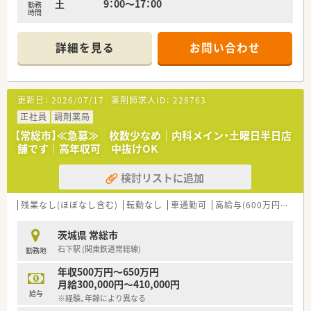
土 9：00～17：00
勤務
時間
詳細を見る
お問い合わせ
更新日：
2026/07/17
薬剤師求人ID：
228763
正社員
調剤薬局
【常総市】≪急募≫ 枚数少なめ｜内科メイン・土曜日半日店
舗です｜高年収可 中抜けOK
検討リストに追加
残業なし(ほぼなし含む)
転勤なし
車通勤可
高給与(600万円以上)
茨城県 常総市
石下駅 (関東鉄道常総線)
勤務地
年収500万円～650万円
月給300,000円～410,000円
給与
※経験、年齢により異なる