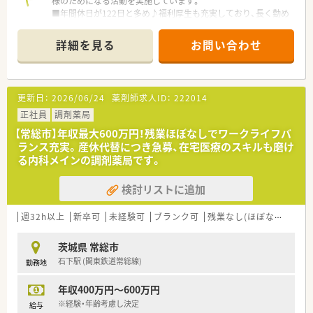
様のためになる活動を実施しています。
可能♪
■年間休日が122日と多め♪福利厚生も充実しており、長く勤め
〇転居を伴う異動のある採用枠もありますが(転居を伴わない採
たい方にピッタリの環境です。
用も可)
■駅近で電車通勤も可能
帰省旅費（年2回5万円まで）と帰省休暇（連続4日間）を受けられ
詳細を見る
お問い合わせ
ます。
更新日：
2026/06/24
薬剤師求人ID：
222014
正社員
調剤薬局
【常総市】年収最大600万円！残業ほぼなしでワークライフバ
ランス充実。産休代替につき急募、在宅医療のスキルも磨け
る内科メインの調剤薬局です。
検討リストに追加
週32h以上
新卒可
未経験可
ブランク可
残業なし(ほぼなし含む)
茨城県 常総市
石下駅 (関東鉄道常総線)
勤務地
年収400万円～600万円
※経験・年齢考慮し決定
給与