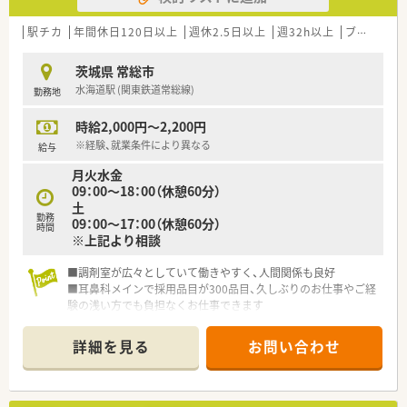
駅チカ
年間休日120日以上
週休2.5日以上
週32h以上
ブランク可
茨城県 常総市
水海道駅 (関東鉄道常総線)
勤務地
時給2,000円～2,200円
※経験、就業条件により異なる
給与
月火水金
09：00～18：00（休憩60分）
土
勤務
09：00～17：00（休憩60分）
時間
※上記より相談
■調剤室が広々としていて働きやすく、人間関係も良好
■耳鼻科メインで採用品目が300品目、久しぶりのお仕事やご経
験の浅い方でも負担なくお仕事できます
■ご家庭との両立を考える方におすすめの薬局です！
詳細を見る
お問い合わせ