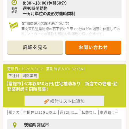
8:30～18：00（休憩60分）
週40時間勤務
★業界トップクラスの認定薬局数と盤石化を図る組織体制
勤務
時間
一ヵ月単位の変形労働時間制
全店舗で地域連携薬局を目指している地域に根差した調剤薬局
です。
【店舗情報と応需状況について】
がん診療連携拠点病院等との密な連携を行いつつ、より高度な薬
■関東鉄道常総線の石下駅から車で8分ほどの場所に位置してお
学管理や、
り、マイカーでの通勤も可能な利便性の高い立地です。
高い専門性が求められる特殊な調剤に対応できる専門医療機関
■主な応需科目は内科となっており、1日あたりの処方箋枚数は
連携薬局も取得しています。
平均30枚から35枚と比較的落ち着いた環境です。
本社から業界動向などの情報が常に発信されており、患者様や医
詳細を見る
お問い合わせ
■現在は薬剤師1名と事務員1名の体制で運営されていますが、
療機関と信頼関係を築きやすい体制があるのも認定薬局が増え
さらなるサービス向上のために急募で増員を行います。
ている理由の1つです。
【募集背景と求める人物像について】
★安心して働ける環境と福利厚生制度
更新日：
2026/08/07
薬剤師求人ID：
327861
■欠員補充および店舗の体制強化を目的とした募集であり、すぐ
年間休日が「126日相当時間」と業界トップクラスのさくら薬局
にでも勤務を開始できる方を優先して採用する方針です。
正社員
調剤薬局
では産休・育休の希望取得率も100％！長く働き続けるための環
■管理薬剤師を目指したい方や、将来的に経営に携わりたいとい
境づくりを考え、ライフステージに応じた福利厚生をご用意して
【常総市】≪年収650万円/住宅補助あり 新店での管理・勤
う強い成長意欲をお持ちの方を幅広く募集しています。
います。
務薬剤師を同時募集！
■年齢や経験の有無は問いませんので、周囲とフラットに意見交
また、患者さまへの想いをカタチにする「リトルチャレンジ制
換を行いながら協力して働ける方を求めています。
度」では「現場主義」を念頭に、
検討リストに追加
地域・店舗ごとに異なる患者さまのニーズやスタッフの思いを実
【求人情報について】
現する取り組みも行っています。
■年間休日は123日と業界内でも非常に多く、火曜日と日祝日が
駅チカ
入社後もひとりひとりの薬剤師像に近しい多彩なキャリアステ
年間休日120日以上
週32h以上
転勤なし
車通勤可
高給与
定休のため予定が立てやすい点が大きな魅力です。
ップをご用意しております。
■転勤の有無を自分で選択することが可能であり、一つの地域に
こうした働きやすい環境づくりに力を入れている『さくら薬局グ
茨城県 常総市
根ざして働きたい方には店舗固定の勤務も可能です。
ループ』でご活躍されてみませんか？