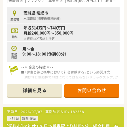
未経験可
ブランク可
車通勤可
高給与(600万円以上)
教育制度あり
茨城県 常総市
水海道駅 (関東鉄道常総線)
勤務地
年収514万円～740万円
月給240,000円～350,000円
給与
※経験など考慮し決定
月～金
9：00～18：00（休憩60分）
勤務
時間
・・＊ 企業の特徴 ＊・・
■「健康と美と衛生において社会貢献する」という経営理念
利便性と信頼性で地域になくてはならないドラッグストア、か
かりつけ薬局を創ることを目指している企業です。
■研修制度（マニュアル）が充実しており、未経験や中途入社の方
詳細を見る
お問い合わせ
でもスムーズに仕事が出来る環境を整備。
研修制度以外にも「講習や学会、eﾗｰﾆﾝｸﾞ」等の補助制度ありま
す。
■「残業が少ない為にプライベートの時間もしっかり確保できる
更新日：
2026/07/07
薬剤師求人ID：
182558
のでライフワークバランスもバッチリです。
服薬指導の時間もじっくりとれるので、患者様にしっかり向き
正社員
調剤薬局
合い仕事が出来るのも魅力の一つです。
【常総市】≪年休126日≫最寄駅より徒歩5分 総合科目 有