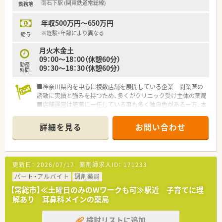
南石下駅 (関東鉄道常総線)
勤務地
■住宅手当や借上げ社宅制度などの福利厚生が充実しており、遠
方から転職を希望される方のサポート体制も万全です。
年収500万円～650万円
※経験・年齢により異なる
給与
月火木金土
09：00～18：00（休憩60分）
勤務
09：30～18：30（休憩60分）
時間
■神奈川県内を中心に複数店舗を展開している企業 開業医の
誘致に実績と強みを持つため、多くがクリニック受け主体の薬局
■店舗運営は管薬に一任している事も多く独自色がある一方、本
部機能が、現場の薬剤師をバックアップ体制が整っているため離
職率も低くお勧めしたい企業です。
詳細を見る
お問い合わせ
■住宅補助あり 遠方の方、一人暮らしの方も大歓迎！
更新日：
2026/07/17
薬剤師求人ID：
171233
パート・アルバイト
調剤薬局
【常総市】≪土曜日のみのWワークも可≫駅近 子育てに理
解あり 耳鼻科メインの薬局
検討リストに追加