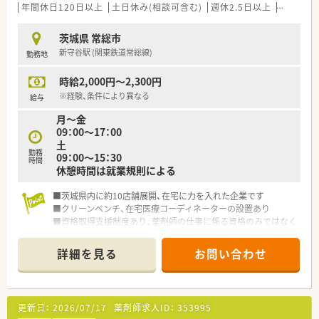
年間休日120日以上
土日休み(相談可含む)
週休2.5日以上
週32h以
茨城県 常総市
新守谷駅 (関東鉄道常総線)
勤務地
時給2,000円～2,300円
※経験、条件により異なる
給与
月～金
09：00～17：00
土
勤務
09：00～15：30
時間
休憩時間は就業規則による
■茨城県内に約10店舗展開、在宅に力を入れた企業です
■クリーンベンチ、在宅医療コーディネーターの設置あり
■資格取得支援制度あり、薬剤師の仕事に係る資格のみではなく
仕事や会社にプラスになる事を対象とします
詳細を見る
お問い合わせ
更新日：
2026/07/17
薬剤師求人ID：
353995