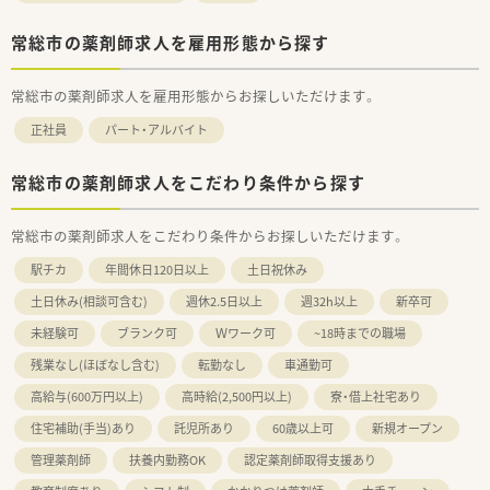
常総市の薬剤師求人を雇用形態から探す
常総市の薬剤師求人を雇用形態からお探しいただけます。
正社員
パート・アルバイト
常総市の薬剤師求人をこだわり条件から探す
常総市の薬剤師求人をこだわり条件からお探しいただけます。
駅チカ
年間休日120日以上
土日祝休み
土日休み(相談可含む)
週休2.5日以上
週32h以上
新卒可
未経験可
ブランク可
Ｗワーク可
~18時までの職場
残業なし(ほぼなし含む)
転勤なし
車通勤可
高給与(600万円以上)
高時給(2,500円以上)
寮・借上社宅あり
住宅補助(手当)あり
託児所あり
60歳以上可
新規オープン
管理薬剤師
扶養内勤務OK
認定薬剤師取得支援あり