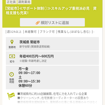
正社員
調剤薬局
【常総市】≪サポート体制◎≫スキルアップ重視派必見 資
格支援も充実！
検討リストに追加
週32h以上
未経験可
ブランク可
残業なし(ほぼなし含む)
転勤な
茨城県 常総市
新守谷駅 (関東鉄道常総線)
勤務地
年収400万円～600万円
※経験・年齢考慮し決定
給与
月〜金
09：00～17：00
土
勤務
09：00〜15：30
時間
休憩60分
■茨城県内に約10店舗展開、在宅に力を入れている企業
■クリーンベンチ、在宅医療コーディネーターの設置あり
■資格取得支援制度有り、薬剤師の仕事に係る資格のみではなく