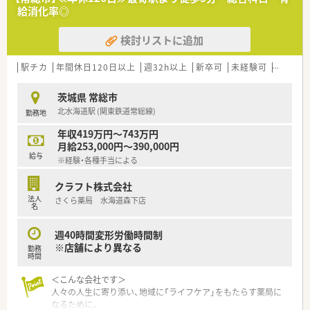
給消化率◎
検討リストに追加
駅チカ
年間休日120日以上
週32h以上
新卒可
未経験可
ブラン
茨城県 常総市
北水海道駅 (関東鉄道常総線)
勤務地
年収419万円～743万円
月給253,000円～390,000円
給与
※経験・各種手当による
クラフト株式会社
法人
さくら薬局 水海道森下店
名
週40時間変形労働時間制
※店舗により異なる
勤務
時間
＜こんな会社です＞
人々の人生に寄り添い、地域に「ライフケア」をもたらす薬局に
なるために。