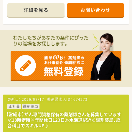
仕事や会社にプラスになる事であれば対象とします
詳細を見る
お問い合わせ
わたしたちがあなたの条件にぴった
りの職場をお探しします。
更新日：
2026/07/17
薬剤師求人ID：
674273
正社員
調剤薬局
【常総市】がん専門資格保有の薬剤師さんを募集しています
≪18時定時×年間休日123日≫水海道駅近く調剤薬局、総
合科目でスキルUP♪