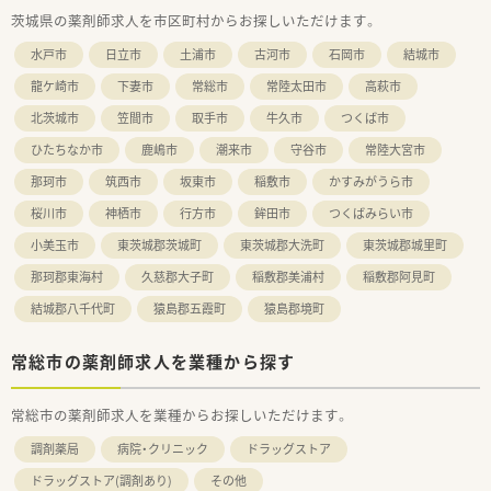
茨城県の薬剤師求人を市区町村からお探しいただけます。
【募集背景と求める人物像について】
■8月に産休に入るスタッフの代替募集となっており、地域医療
水戸市
日立市
土浦市
古河市
石岡市
結城市
に貢献したいという熱意を持つ若手からベテランまで幅広く歓
迎します。
龍ケ崎市
下妻市
常総市
常陸太田市
高萩市
■年収のみを重視する方よりも、薬剤師としてのスキルアップを
北茨城市
笠間市
取手市
牛久市
つくば市
目指し、患者様のために誠実に取り組める方を積極的に採用して
います。
ひたちなか市
鹿嶋市
潮来市
守谷市
常陸大宮市
■在宅医療にも注力しているため、新しい知識の習得に前向き
で、周囲のスタッフと協力して業務を遂行できる協調性のある方
那珂市
筑西市
坂東市
稲敷市
かすみがうら市
を求めています。
桜川市
神栖市
行方市
鉾田市
つくばみらい市
【想定されるキャリアイメージ】
小美玉市
東茨城郡茨城町
東茨城郡大洗町
東茨城郡城里町
■入社後は先輩社員によるOJTを通じて業務を習得し、将来的に
那珂郡東海村
久慈郡大子町
稲敷郡美浦村
稲敷郡阿見町
は管理薬剤師や在宅医療のスペシャリストとしての活躍が期待
されます。
結城郡八千代町
猿島郡五霞町
猿島郡境町
■病院薬剤師業務の経験やドクターの回診同行ができる店舗も
あり、調剤薬局の枠を超えた臨床スキルの習得を目指すことが可
能です。
常総市の薬剤師求人を業種から探す
■資格取得支援制度を活用して専門・認定薬剤師を目指すことが
でき、会社にとってプラスになる資格であれば費用補助も受けら
常総市の薬剤師求人を業種からお探しいただけます。
れます
調剤薬局
病院・クリニック
ドラッグストア
ドラッグストア(調剤あり)
その他