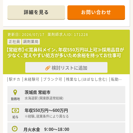
■人間関係の良い薬局です
詳細を見る
お問い合わせ
更新日：
2026/07/17
薬剤師求人ID：
171228
正社員
調剤薬局
【常総市】≪耳鼻科メイン、年収550万円以上可≫採用品目が
少なく、覚えやすい処方が多いため余裕を持ってお仕事可
検討リストに追加
駅チカ
未経験可
ブランク可
残業なし(ほぼなし含む)
転勤なし
茨城県 常総市
水海道駅 (関東鉄道常総線)
勤務地
年収550万円～600万円
※経験、就業条件により異なる
給与
月火水金 9：00～18：00