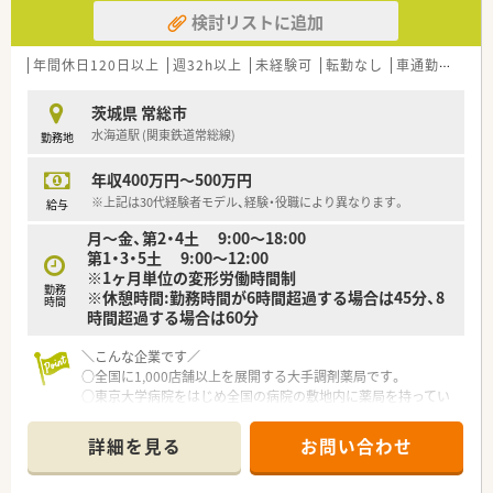
検討リストに追加
年間休日120日以上
週32h以上
未経験可
転勤なし
車通勤可
寮
茨城県 常総市
水海道駅 (関東鉄道常総線)
勤務地
年収400万円～500万円
※上記は30代経験者モデル、経験・役職により異なります。
給与
月～金、第2・4土 9:00～18:00
第1・3・5土 9:00～12:00
※1ヶ月単位の変形労働時間制
勤務
※休憩時間:勤務時間が6時間超過する場合は45分、8
時間
時間超過する場合は60分
＼こんな企業です／
○全国に1,000店舗以上を展開する大手調剤薬局です。
○東京大学病院をはじめ全国の病院の敷地内に薬局を持ってい
ます。
病診薬連携を強化することで、地域にお住いの患者様に高度な医
詳細を見る
お問い合わせ
療の提供を実現しています。
○全店「同一の機械・システム」を採用しており、且つ処方箋の応