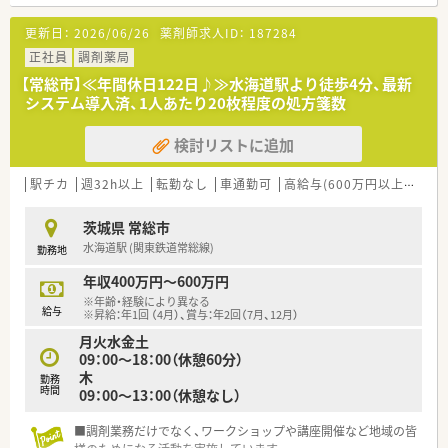
需内容が多岐にわたる（敷地内・病院門前・医療モール・CL門前）
ので、スキルUPしたい方にはお勧めもです。
更新日：
2026/06/26
薬剤師求人ID：
187284
○長期就業＆自己研讃を続ける事で給与があがる仕組みになっ
ており、将来的に高年収も狙う事が出来ます。
正社員
調剤薬局
○インターネットを使って処方薬の飲み方を遠隔指導する「オン
【常総市】≪年間休日122日♪≫水海道駅より徒歩4分、最新
ライン服薬指導」、今後も病院の「敷地内薬局」の推進、女性客の
システム導入済、1人あたり20枚程度の処方箋数
取り込みを狙う店舗でデザインの一新。
M&Aによる店舗拡大と業界のリーディングカンパニーとして成
検討リストに追加
長を続けています。
○どの店舗も、最新システムが整っています！
駅チカ
週32h以上
転勤なし
車通勤可
高給与(600万円以上)
寮・
＼福利厚生／
〇「社員第一主義」を掲げている同社では、福利厚生面が手厚く
茨城県 常総市
年間休日120日以上、「連続休暇制度（年に1回、最大9連休を取得
水海道駅 (関東鉄道常総線)
勤務地
できる制度）」等
プライベートも充実出来る様にワークライフバランスを後押し
年収400万円～600万円
してくれる制度が充実しています。
※年齢・経験により異なる
〇社員割引制度、財形貯蓄制度、スポーツジム優待等が受けられ
給与
※昇給：年1回 （4月）、賞与：年2回（7月、12月）
る他、提携の保養施設は全国に40ヵ所あります。
月火水金土
〇産休・育休・時短勤務者2,097人以上等、どれも業界トップクラ
09：00～18：00（休憩60分）
スの実績!
木
勤務
産休、育休取得はもちろんのこと、育児短時間勤務制度を実施
時間
09：00～13：00（休憩なし）
育児休業より復帰後、1日最大2時間短縮して勤務できる制度で
す。
■調剤業務だけでなく、ワークショップや講座開催など地域の皆
法律では3歳までですが、同社では小学校就学時までの期間利用