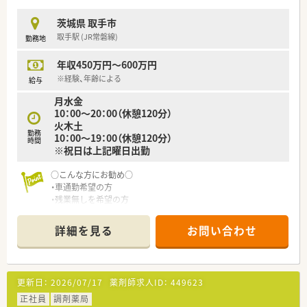
需、内科系全般の診療を行っている医院の門前薬局です
■1日100枚前後を3名でまわしています
茨城県 取手市
取手駅 (JR常磐線)
勤務地
≪こんな方におすすめ≫
■茨城県内では南部に多く展開している会社です。転居を伴う
年収450万円～600万円
異動はありませんので、県内で長く働いていきたい方にお勧め
■調剤の機械化・システムの導入に積極的で、ドクター・患者様・
※経験、年齢による
給与
その他コメディカルと連携し地域医療を支える対人業務へ特化
月水金
していく方針です。人と接することが好きな方、ひとりひとりに
10：00～20：00（休憩120分）
寄り添って対応したい方にお勧め
火木土
■全社的に在宅業務に注力している会社です。施設・居宅どちら
勤務
10：00～19：00（休憩120分）
も経験できるため、偏りなくどちらも経験したい方にお勧め
時間
※祝日は上記曜日出勤
○こんな方にお勧め○
・車通勤希望の方
・残業無しを希望の方
・閑静な住宅街に勤務希望の方
詳細を見る
お問い合わせ
更新日：
2026/07/17
薬剤師求人ID：
449623
正社員
調剤薬局