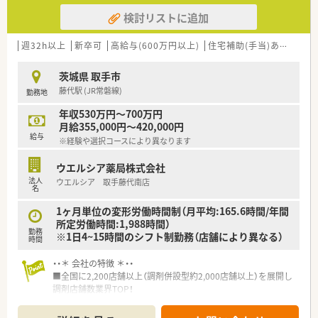
検討リストに追加
週32h以上
新卒可
高給与(600万円以上)
住宅補助(手当)あり
認定
茨城県 取手市
藤代駅 (JR常磐線)
勤務地
年収530万円～700万円
月給355,000円～420,000円
給与
※経験や選択コースにより異なります
ウエルシア薬局株式会社
法人
ウエルシア 取手藤代南店
名
1ヶ月単位の変形労働時間制（月平均:165.6時間/年間
所定労働時間:1,988時間）
勤務
※1日4~15時間のシフト制勤務（店舗により異なる）
時間
・・＊ 会社の特徴 ＊・・
■全国に2,200店舗以上（調剤併設型約2,000店舗以上）を展開し
調剤店舗数業界TOP！
■店舗拡大に伴いキャリアアップできるポジションが多数あり！
頑張り次第で高給与も可能！