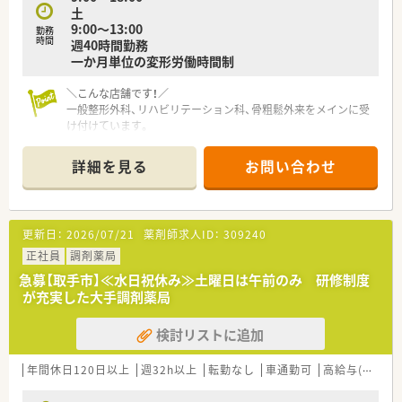
土
9:00～13:00
勤務
時間
週40時間勤務
一か月単位の変形労働時間制
＼こんな店舗です！／
一般整形外科、リハビリテーション科、骨粗鬆外来をメインに受
け付けています。
＼働きやすさの理由♪／
詳細を見る
お問い合わせ
◇お休みの取りやすさ
社員の働きやすさを重視している職場です。
エリアマネージャーも店舗に足を運び、
希望休が取得しやすいよう調整しています！
更新日：
2026/07/21
薬剤師求人ID：
309240
◇すぐに慣れる職場環境の充実
正社員
調剤薬局
ボイス薬歴も導入されており、
急募【取手市】≪水日祝休み≫土曜日は午前のみ 研修制度
薬剤師がよりスムーズに調剤、安心して服薬指導できるよう
が充実した大手調剤薬局
監査システムなども整っています！
ご経験が少ない方、ブランクのある方でも
検討リストに追加
安心してご就業開始可能です。
◇風通しの良い環境
年間休日120日以上
週32h以上
転勤なし
車通勤可
高給与(600万円以上)
新卒からベテラン薬剤師と、
幅広い年齢層の方が活躍しています。