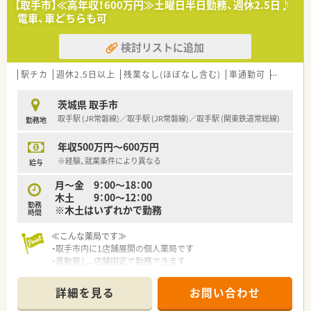
【取手市】≪高年収！600万円≫土曜日半日勤務、週休2.5日♪
時短正社員としてご勤務可能です
電車、車どちらも可
検討リストに追加
駅チカ
週休2.5日以上
残業なし(ほぼなし含む)
車通勤可
高給与(6
茨城県 取手市
取手駅 (JR常磐線)／取手駅 (JR常磐線)／取手駅 (関東鉄道常総線)
勤務地
年収500万円～600万円
※経験、就業条件により異なる
給与
月～金 9：00～18：00
木土 9：00～12：00
勤務
※木土はいずれかで勤務
時間
≪こんな薬局です≫
・取手市内に1店舗展開の個人薬局です
・異動無し、店舗固定で勤務できます
・常勤1名、パート1名、1日平均40~45枚とゆったり働ける職場で
す
詳細を見る
お問い合わせ
・月火水金は18時定時、木土13時までのため週休2.5日の薬局で
す！