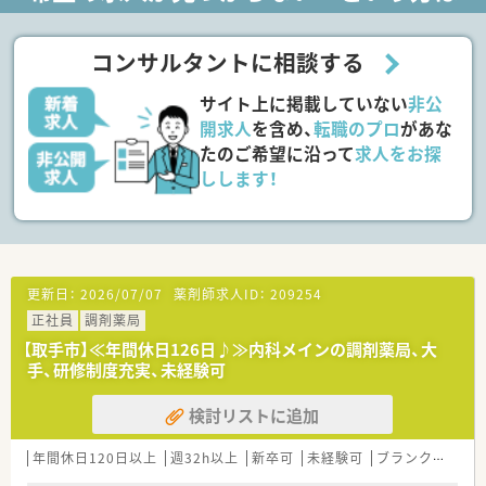
・医薬品・化粧品・日用雑貨などを社員価格で購入できる「社員購
■店舗拡大に伴い、エリアマネジャーや営業部長等のマネジメン
買割引制度」や「奨学金返済サポート制度」、
トのポジションも増えます。
「定期 健康診断・人間ドッグ・がん検診補助制度」など各種福利制
■在宅や教育等の専門性を活かせるスペシャリストを目指すこ
コンサルタントに相談する
度も充実。
とも可能です。
・育休休業を3歳まで延長できる制度、時短勤務は子供が中学1年
■その他にも、管理部門や商品部門等の本社スタッフなど活動領
サイト上に掲載していない
非公
生になるまで復職フォロー制度など育児支援が充実していま
域は多種多様です。
す。
■在宅実施店舗は年々増加しており、在宅医療へもしっかりと関
開求人
を含め、
転職のプロ
があな
・育児手当（第1子1万円、第2子1.5万円、第3子以降2万円）
わる事ができます。
たのご希望に沿って
求人をお探
・転居を伴う異動が可能な方は、住宅補助制度も完備です。
■育児休暇は3歳まで取得が可能で、時短制度は小学5年生まで
しします！
時短勤務ができるよう変更予定です。
■日用品から常備薬まで、従業員割引制度など嬉しいメリットも
たくさんあります！
更新日：
2026/07/07
薬剤師求人ID：
209254
正社員
調剤薬局
【取手市】≪年間休日126日♪≫内科メインの調剤薬局、大
手、研修制度充実、未経験可
検討リストに追加
年間休日120日以上
週32h以上
新卒可
未経験可
ブランク可
転