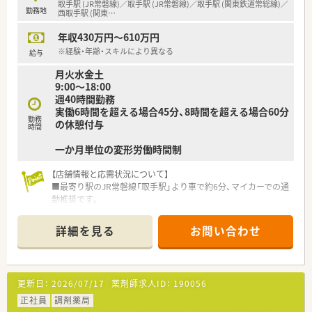
取手駅 (JR常磐線)／取手駅 (JR常磐線)／取手駅 (関東鉄道常総線)／
勤務地
西取手駅 (関東
…
年収430万円～610万円
※経験・年齢・スキルにより異なる
給与
月火水金土
9:00～18:00
週40時間勤務
実働6時間を超える場合45分、8時間を超える場合60分
勤務
の休憩付与
時間
一か月単位の変形労働時間制
【店舗情報と応需状況について】
■最寄り駅のJR常磐線「取手駅」より車で約6分、マイカーでの通
勤推奨です。
■近隣の医療機関から脳神経外科やリハビリテーション科、内科
の処方箋を中心に受け付けています。
詳細を見る
お問い合わせ
■薬剤師は3名体制、常連の患者様が多く、門前病院との関係性
も良好です
【法人特徴について】
更新日：
2026/07/17
薬剤師求人ID：
190056
■東証プライム上場企業のグループ会社であり、安定した経営基
盤のもとで安心して働くことができます。
正社員
調剤薬局