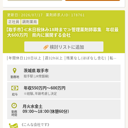
更新日：
2026/07/17
薬剤師求人ID：
178761
正社員
調剤薬局
【取手市】≪木日祝休み18時まで≫管理薬剤師募集 年収最
大600万円 県内に展開する会社
検討リストに追加
年間休日120日以上
週32h以上
残業なし(ほぼなし含む)
転勤なし
茨城県 取手市
取手駅 (JR常磐線)
勤務地
年収550万円～600万円
※経験、年齢考慮し決定
給与
月火水金土
09：00～18：00（休憩60分）
勤務
時間
《こんな会社です》