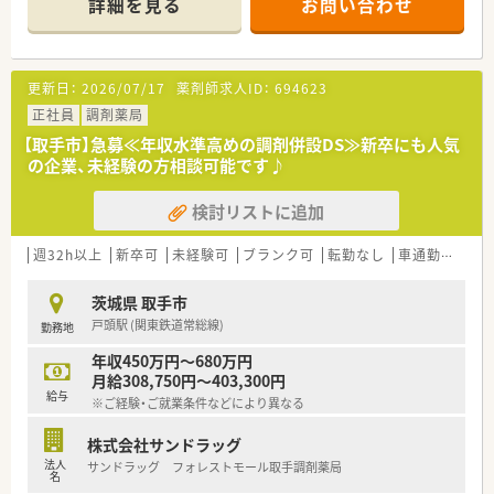
詳細を見る
お問い合わせ
■経験や勤務コースによりますが、経験の少ない方でも500万前
半スタートと業界TOP水準！
■職種や職域に合わせ、豊富な社内研修や外部組織と連携した研
修を用意されています
更新日：
2026/07/17
薬剤師求人ID：
694623
■薬剤師が中心の会社だからこそ活躍できるキャリアパスが多
種多様に用意されています。
正社員
調剤薬局
■店舗拡大に伴い、エリアマネジャーや営業部長等のマネジメン
【取手市】急募≪年収水準高めの調剤併設DS≫新卒にも人気
トのポジションも増えます。
の企業、未経験の方相談可能です♪
■在宅や教育等の専門性を活かせるスペシャリストを目指すこ
とも可能です。
検討リストに追加
■その他にも、管理部門や商品部門等の本社スタッフなど活動領
域は多種多様です。
■在宅実施店舗は年々増加しており、在宅医療へもしっかりと関
週32h以上
新卒可
未経験可
ブランク可
転勤なし
車通勤可
高給
わる事ができます。
■育児休暇は3歳まで取得が可能で、時短制度は小学5年生まで
茨城県 取手市
時短勤務ができるよう変更予定です。
戸頭駅 (関東鉄道常総線)
勤務地
■年間休日が120日とワークライフバランスが整っています
■日用品から常備薬まで、従業員割引制度など嬉しいメリットも
年収450万円～680万円
たくさんあります！
月給308,750円～403,300円
給与
※ご経験・ご就業条件などにより異なる
株式会社サンドラッグ
法人
サンドラッグ フォレストモール取手調剤薬局
名