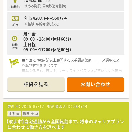
茨城県 取手市
況です。
ゆめみ野駅 (関東鉄道常総線)
勤務地
【法人特徴について】
年収420万円～550万円
■東北と関東を中心に調剤薬局をチェーン展開しており、クリニ
ック門前や在宅特化型など多様な形態で地域医療に貢献してい
※経験・年齢考慮し決定
給与
る企業です。
月～金
■国の求める薬局ビジョンに沿った運営を徹底しており、調剤の
09：00～18：00（休憩60分）
機械化やシステムの導入を積極的に進めて対人業務の時間を創
土日祝
勤務
出しています。
時間
09：00～17：00（休憩60分）
■新卒と中途の双方をバランスよく採用しており、eラーニング
の費用負担など社員の自己研鑽を全面的にバックアップする体
■全国に700店舗以上展開する大手調剤薬局 コース選択によ
制です。
り転勤有無を選べます
■年間休日120日以上、ワークライフバランスが整い長くお勤め
【勤務実態について】
することができます
■平日は18時までの開局となっており残業はほとんど発生しな
■独自のeラーニングや研修制度が充実、新卒にも人気の会社で
いため、終業後の時間を有効に活用してリフレッシュすることが
詳細を見る
お問い合わせ
す
可能です。
■年間休日は120日が確保されており、夏季休暇や年末年始休暇
と合わせてしっかりとお休みを取れるため定着率が高い職場環
境です。
更新日：
2026/07/17
薬剤師求人ID：
584714
■エリアマネージャーが各店を巡回してフォローする体制が整
正社員
調剤薬局
っており、急な欠員時にも組織全体で助け合う文化が浸透してい
る会社です。
【取手市】自宅通勤から全国転勤まで、将来のキャリアプラン
に合わせて働き方を選べます