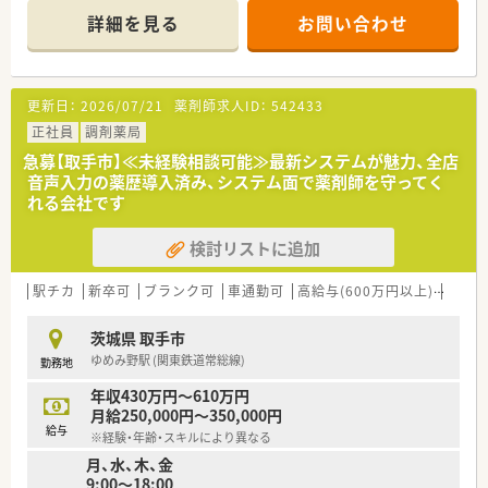
途中のコール変更も可能ですのでご自身の状況にあわせて就業
連携薬局も取得しています。
詳細を見る
お問い合わせ
できます
本社から業界動向などの情報が常に発信されており、患者様や医
■全店に監査システムを完備
療機関と信頼関係を築きやすい体制があるのも認定薬局が増え
ている理由の1つです。
更新日：
2026/07/21
薬剤師求人ID：
542433
★安心して働ける環境と福利厚生制度
正社員
調剤薬局
年間休日が「126日相当時間」と業界トップクラスのさくら薬局
では産休・育休の希望取得率も100％！長く働き続けるための環
急募【取手市】≪未経験相談可能≫最新システムが魅力、全店
境づくりを考え、ライフステージに応じた福利厚生をご用意して
音声入力の薬歴導入済み、システム面で薬剤師を守ってく
います。
れる会社です
また、患者さまへの想いをカタチにする「リトルチャレンジ制
度」では「現場主義」を念頭に、
検討リストに追加
地域・店舗ごとに異なる患者さまのニーズやスタッフの思いを実
現する取り組みも行っています。
駅チカ
入社後もひとりひとりの薬剤師像に近しい多彩なキャリアステ
新卒可
ブランク可
車通勤可
高給与(600万円以上)
住宅補
ップをご用意しております。
こうした働きやすい環境づくりに力を入れている『さくら薬局グ
茨城県 取手市
ループ』でご活躍されてみませんか？
ゆめみ野駅 (関東鉄道常総線)
勤務地
年収430万円～610万円
月給250,000円～350,000円
給与
※経験・年齢・スキルにより異なる
月、水、木、金
9:00～18:00