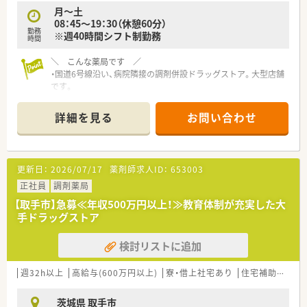
月～土
08：45～19：30（休憩60分）
勤務
※週40時間シフト制勤務
時間
＼ こんな薬局です ／
・国道6号線沿い、病院隣接の調剤併設ドラッグストア。大型店舗
です。
・同じ敷地内にスーパーが入っているので、買い物がてら
薬局に寄られる方も少なくありません。
詳細を見る
お問い合わせ
・面での対応はもちろんのこと、形成外科・ 整形外科病院が近い
ので
この科目の処方箋の応需が多い薬局です。
・処方箋は約100枚/日、薬剤師は常時5～6名と余裕をもった配置
更新日：
2026/07/17
薬剤師求人ID：
653003
人数です。
正社員
調剤薬局
＼ 企業の特徴◎ ／
【取手市】急募≪年収500万円以上！≫教育体制が充実した大
・直近15年で売上高4倍、経常利益も3倍以上と
手ドラッグストア
右肩上がりの成長を続けている大手ドラッグストアチェー
ン。
検討リストに追加
・1店舗2ライン制により専門業務を分担しているので、日用雑貨
の商品補充や店舗の売上利益にとらわれることなく
調剤業務やOTCカウンセリングなど「薬剤師の仕事」に集中す
週32h以上
高給与(600万円以上)
寮・借上社宅あり
住宅補助(手当)あり
ることができる薬局。
・薬剤師と他職種で業務を割振り、薬剤師の負荷を軽減していま
茨城県 取手市