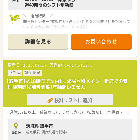
時間
トございます！
週40時間のシフト制勤務
結婚や出産などのライフステージに変化がある際など、安心して
働き続けることが可能です。
＼ 店舗特徴 ／
■医療センター門前、内科・婦人科・外科など複数科目を診療して
≪こんな方を募集中≫
いる病院から処方箋を受けている店舗。
■外来がん治療認定や緩和薬物療法認定などの認定資格をお持
■薬剤師は常時4～5名にて処方箋数は約120枚/日ほど対応して
ちの方
おります。
詳細を見る
お問い合わせ
■豊富な在宅業務のご経験を活かしたい方
■総合病院の門前薬局でやりがい抜群！残業も少なめでメリハリ
■マネジメント等のご経験があり、そのスキルを活かしてキャリ
付けた勤務が可能。
アアップしたい方
※配属先は面接後に最終提示となります※
更新日：
2026/07/17
薬剤師求人ID：
511276
＼ 企業の特徴 ／
■大学病院や総合病院の門前薬局を中心に、全都道府県に約600
正社員
調剤薬局
店舗以上の調剤薬局を展開しています。
【取手市】≪18時まで≫内科、泌尿器科メイン 新店での管
(大学病院・総合病院を中心とした門前薬局への出店割合 約
理薬剤師候補者募集！年齢問いません
63％)
■かかりつけ薬剤師の在籍店舗割合86%、在宅医療の実施実績
検討リストに追加
90%以上と
市場需要にしっかり対応していける体制のある薬局です。
■育休からの復帰者の定着率 97％と女性が長く働ける環境が
週休2.5日以上
残業なし(ほぼなし含む)
転勤なし
車通勤可
管理薬
整っている薬局です。
■年間休日は125日、有給休暇もしゅとく推奨！メリハリ付けた
茨城県 取手市
勤務が可能です。
新取手駅 (関東鉄道常総線)
勤務地
＼ 多彩なキャリアスタイルがあります！ ／