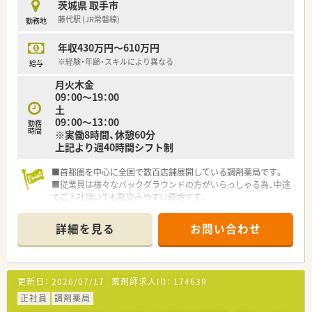
茨城県 取手市
また男女比も半々で風通しよく学びあえる環境です。
藤代駅 (JR常磐線)
勤務地
＼スキルアップも大切にしています★／
年収430万円～610万円
◇地域と人を結ぶ「健康教室」の開催
社外から講師を招き、地域の皆様へ
※経験・年齢・スキルにより異なる
給与
予防医療の講座を実施しています。
月火木金
09：00～19：00
◇学会発表と調剤過誤防止研究会
土
学会発表は日々の取り組みから奨励し、
09：00～13：00
勤務
調剤過誤防止については「研究会報」として
時間
※実働8時間、休憩60分
全社共有しています。
上記より週40時間シフト制
＼こんな会社です！！／
■首都圏を中心に全国で数百店舗展開している調剤薬局です。
東証プライム上場企業グループ会社です。
■従業員は様々なバックグラウンドの方がいらっしゃる為、中途
信頼される薬局であり続けるために
でご入社頂いても馴染みやすい環境です。
ＱＯＬ(生活の質)、ＡＤＬ(日常生活動作)を考慮した
■勤務薬剤師としてのスタートですが、努力次第で薬局長やエリ
服薬指導、最新のＩＣＴを導入した薬歴管理を行っています。
アマネージャーへのキャリアパスも可能です。
常に患者さまのそばにいて、患者さまの健康を守り続ける。
詳細を見る
お問い合わせ
■電子薬歴はもちろんのこと、監査システムが完備されています
そのために最新システムの導入や健康フェアの開催を通じて、
し分包機は円盤・Ｖマス両方導入済みです。軟膏の練り機も入っ
患者さまとのコミュニケーションをしながら
ています。効率的に過誤の心配なくお仕事出来ます。
地域に根ざした薬局を作り上げています。
■教育制度充実！中途入社の方はOJTでしっかり研修して頂けま
在宅医療は東北から沖縄まで多くの店舗にて取り組んでいます！
更新日：
2026/07/17
薬剤師求人ID：
174639
す。入社3年目までフォローアップ研修もあります。未経験やブ
ランクのある方も安心してご就業可能ですね。
正社員
調剤薬局
■産休育休取得率ほぼ100%！復帰後はお子さんが3歳まで育児