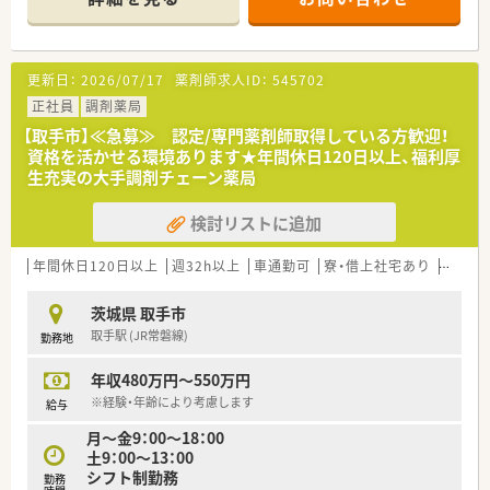
更新日：
2026/07/17
薬剤師求人ID：
545702
正社員
調剤薬局
【取手市】≪急募≫ 認定/専門薬剤師取得している方歓迎！
資格を活かせる環境あります★年間休日120日以上、福利厚
生充実の大手調剤チェーン薬局
検討リストに追加
年間休日120日以上
週32h以上
車通勤可
寮・借上社宅あり
住宅補
茨城県 取手市
取手駅 (JR常磐線)
勤務地
年収480万円～550万円
※経験・年齢により考慮します
給与
月～金9：00～18：00
土9：00～13：00
シフト制勤務
勤務