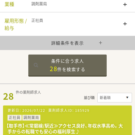
業種
調剤薬局
雇用形態 /
正社員
給与
詳細条件を表示
条件に合う求人
28
件を
検索する
28
件の薬剤師求人
並び順
更新日：
2026/07/22
薬剤師求人ID：
185929
正社員
調剤薬局
【取手市】≪常磐線/駅近≫アクセス良好、年収水準高め。大
手からの転職でも安心の福利厚生♪