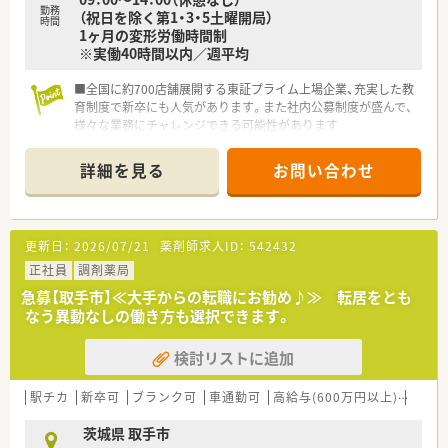
勤務
（祝日を除く第1・3・5土曜開局）
時間
1ヶ月の変形労働時間制
※実働40時間以内／週平均
■全国に約700店舗展開する東証プライム上場企業、充実した教
育制度で新卒にも人気があります。また社内公募制度が盛んで、
様々な業務にチャレンジできる可能性があります
■入社時に全国コース、地域指定コースを選んでいただけます。
途中のコール変更も可能ですのでご自身の状況にあわせて就業
詳細を見る
お問い合わせ
できます
■全店に監査システムを完備
更新日：
2026/07/21
薬剤師求人ID：
542432
正社員
調剤薬局
急募【取手市】≪大手からの転職にお勧め♪≫ 転居をとも
なう異動なしの働き方も選択できます。
検討リストに追加
駅チカ
新卒可
ブランク可
車通勤可
高給与(600万円以上)
住宅補
茨城県 取手市