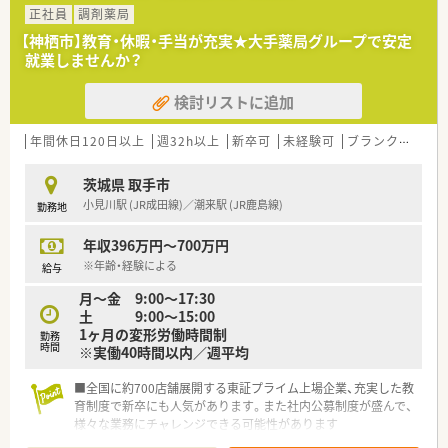
す。
正社員
調剤薬局
その一つが約20年前から導入され、進化を続けている調剤シス
【神栖市】教育・休暇・手当が充実★大手薬局グループで安定
テム「SPITS」。
就業しませんか？
処方箋受付から一連の調剤業務を連動させ、業務効率化を図るほ
か、
検討リストに追加
調剤過誤防止機能を高め、患者様と働くスタッフを守っていま
す。
システム改修が必要な制度変更があった場合も、迅速に対応でき
年間休日120日以上
週32h以上
新卒可
未経験可
ブランク可
Ｗ
る強みを生かしていきます。
茨城県 取手市
★刷新された新規採用者研修
小見川駅 (JR成田線)／潮来駅 (JR鹿島線)
勤務地
中途入社ならではの悩みを解消し、さくら薬局グループのビジョ
ンや社内規定などをご案内。
年収396万円～700万円
同期入社の方との繋がりを踏まえ、『さくら薬局の薬剤師』とし
て、安心してキャリアをスタートいただくための研修です。
※年齢・経験による
給与
店舗OJT・フォローアップや通常の社内研修と絡めて中途入社専
月～金 9:00～17:30
門の体系的な研修をご用意。
土 9:00～15:00
安心して飛び込める体制が整備されています。
1ヶ月の変形労働時間制
勤務
時間
※実働40時間以内／週平均
★業界トップクラスの認定薬局数と盤石化を図る組織体制
全店舗で地域連携薬局を目指している地域に根差した調剤薬局
■全国に約700店舗展開する東証プライム上場企業、充実した教
です。
育制度で新卒にも人気があります。また社内公募制度が盛んで、
がん診療連携拠点病院等との密な連携を行いつつ、より高度な薬
様々な業務にチャレンジできる可能性があります
学管理や、
■入社時に全国コース、地域指定コースを選んでいただけます。
高い専門性が求められる特殊な調剤に対応できる専門医療機関