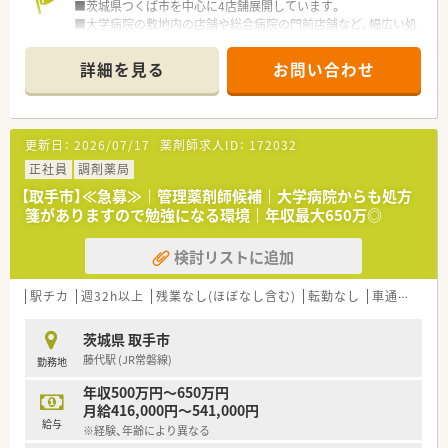
■茨城県つくば市を中心に4店舗展開しています。
■大学病院の敷地内の店舗や総合病院の門前店舗など、幅広い処
方箋を扱える会社です
■調剤薬局以外にも医療・介護事業を展開しており、医療・介護施
詳細を見る
お問い合わせ
設を１３事業所運営しています。
■薬局の立ち上げから在籍している方も多く、離職率は低めです
■比較的若い社員も多く、フラットな社風です。
■平成28年から薬局の開局をスタートした会社ですが、前身の
更新日：
2026/07/17
薬剤師求人ID：
172032
法人では50年の歴史がある調剤薬局です。
■旗艦店舗では全自動ピッキングマシ―ンや監査システムなど、
正社員
調剤薬局
最新設備を導入しており安心してお仕事に取り組めます
【取手市】≪急募≫｜管理薬剤師候補｜大学病院からも処方
■男性比率が6割と高く、子育て中の女性も多数活躍されていま
箋がありますので勉強になる環境｜年収最大650万◎
す
■産休育休を取得された後に復帰されている方も多数いらっし
検討リストに追加
ゃいます
■年間50本程の勉強会やE-ラーニングも会社負担で受講できま
す
駅チカ
週32h以上
残業なし(ほぼなし含む)
転勤なし
車通勤可
高
《こんな薬局です》
茨城県 取手市
■木日祝休み、18時までの開局のためワイフワークバランスが
藤代駅 (JR常磐線)
勤務地
取りやすい店舗です
■処方箋は1日平均60~70枚以下で小児科と内科の処方箋をメイ
年収500万円～650万円
ンに応需しています
月給416,000円～541,000円
■処方箋も比較的軽めな処方箋が多く、1人薬剤師の店舗となり
給与
※経験、年齢により異なる
ます