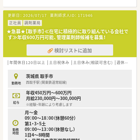
・高年収600万円までご経験によりご相談可能
○こんな方にお勧め○
更新日：
2026/07/17
薬剤師求人ID：
171946
・ゆったりお仕事をしたい方
・プライベートと両立しながら働きたい方
正社員
調剤薬局
・ご家庭の都合で勤務時間に制限がある方
★急募★【取手市】≪在宅に積極的に取り組んでいる会社で
・高年収を希望の方
す≫年収600万円可能、管理薬剤師候補を募集！
検討リストに追加
年間休日120日以上
土日祝休み
土日休み(相談可含む)
週休2.5日以上
茨城県 取手市
西取手駅 (関東鉄道常総線)
勤務地
年収450万円～600万円
月給230,000円～300,000円
給与
※経験・年齢により考慮します
月～金
09：00～18：00（休憩60分）
第1・3・5土
09：00～13：00（休憩なし）
勤務
時間
1日4～8時間