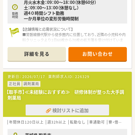
月火水木金：09：00～18：00（休憩60分）
■近隣に店舗もあるため、安心してお休みも取得頂けます
土：09：00～13：00（休憩なし）
週4０時間シフト勤務
《こんな方にお勧め》
勤務
時間
一か月単位の変形労働時間制
■会社で資格取得についてもバックアップ体制があるため、スキ
ルアップをしていきたい方
【店舗情報と応需状況について】
■人間関係の良い職場である程度自由に働きたいと考えている
■常磐線藤代駅から徒歩圏内に位置しており、近隣の小児科や内
方
科クリニックより1日60枚から70枚の処方箋を受け付けていま
■つくば市など茨城県県南エリアで腰を据えて働きたい方
す。
■薬剤師2名と事務員1から2名の体制で運営しており、大学病院
詳細を見る
お問い合わせ
からの広域処方箋も応需するため幅広い知識を習得できる環境
です。
■施設在宅は現在3から4施設で約40名を担当しており、全ての
施設が店舗から15分圏内にあるため効率的な訪問が可能となっ
更新日：
2026/07/17
薬剤師求人ID：
226329
ています。
正社員
調剤薬局
【募集背景と求める人物像について】
【取手市】≪未経験におすすめ≫ 研修体制が整った大手調
■欠員補充および体制強化のための急募となっており、将来的に
剤薬局
管理薬剤師として店舗運営を担っていただける方を熱望してお
ります。
検討リストに追加
■店舗間ヘルプや異動に対してフレキシブルに対応できる方や、
普通自動車免許を持ち外回りの業務も厭わない方を募集してい
ます。
年間休日120日以上
週32h以上
転勤なし
車通勤可
寮・借上社宅あり
■在宅医療未経験の方でも学ぶ意欲があれば歓迎しており、地域
医療を支える一員として主体的に行動できる方を求めている状