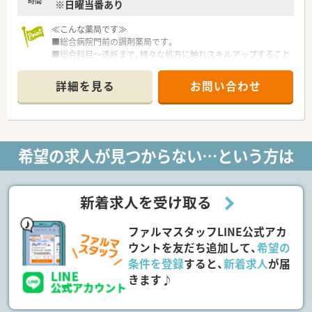
時間
※日曜当番あり
≪こんな薬局です≫
■総合病院門前の調剤薬局です。
■総合科目～透析まで、様々な処方に触れスキルアップすること
ができる環境です。
■処方箋枚数は70～90枚/日程、常時2～3名体制で対応しており
詳細を見る
お問い合わせ
ます。
全国に展開している大手調剤チェーン店の為
お休み取得や体調不良時の応援カバーも充実！
※配属先は面接後に最終提示となります。
希望の求人が見つからない…という方は
≪企業の特徴≫
■大学病院や総合病院の門前薬局を中心に、全都道府県に約600
店舗以上の調剤薬局を展開しています。
■安心して長く働ける福利厚生制度が整っています。
新着求人を受け取る
年間休日は125日！働きやすさを追求した職場環境と、ライフ
ステージに合わせた福利厚生を充実させています。
ファルマスタッフLINE公式アカ
ひとり暮らしの方や子育てをしながら働く方など、様々なサポ
ートがございます。
ウントを友だち追加して、
希望の
■最先端の知識を学べる環境があります！
条件を登録
すると、
新着求人
が届
同社がより力を入れているのが、高度薬学管理、在宅医療、健
きます♪
康サポートに対する取り組みです。
各分野に合わせた設備整備や研修制度の導入などを進め、薬剤
師が成長できる環境を整えています。