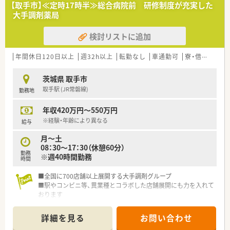
■最新のICTを積極的に導入しており、薬剤師の業務負担を軽減
【取手市】≪定時17時半≫総合病院前 研修制度が充実した
し、対人業務に集中できる環境です。
大手調剤薬局
■在宅医療にも力を入れており、東北から沖縄まで多くの店舗に
て地域医療に深く貢献しています
検討リストに追加
【勤務実態について】
■年間休日は120日以上、仕事とプライベートのメリハリをつけ
年間休日120日以上
週32h以上
転勤なし
車通勤可
寮・借上社宅あり
て働くことができます。
■夏季休暇や年末年始休暇はもちろん、心身をリフレッシュでき
茨城県 取手市
る特別な休暇制度も整備されています！
取手駅 (JR常磐線)
勤務地
■一人当たりの処方箋枚数に目標値を設けることで、過度な負担
なく業務に集中できる体制です
年収420万円～550万円
※経験・年齢により異なる
給与
月～土
08：30～17：30（休憩60分）
勤務
※週40時間勤務
時間
■全国に700店舗以上展開する大手調剤グループ
■駅やコンビニ等、異業種とコラボした店舗展開にも力を入れて
おります
■充実した研修システムで成長を後押ししてくれる企業です
詳細を見る
お問い合わせ