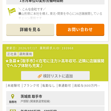
1ヵ月単位の変形労働時間制
＼ こんな会社です／
■山形県に本社を構え、東北・関東を中心に26店舗展開している
チェーン薬局です
■クリニック門前、在宅専門薬局等をメインに展開し、在宅は居
宅・施設どちらも幅広く実施しています
詳細を見る
お問い合わせ
■対人業務へ特化し、調剤の機械化・システムの導入に積極的
で、ドクター・患者様・その他コメディカルと連携し地域医療を支
える薬局作りを行っています。
■「風通しが良い社風」が魅力です。代表も社員一人一人に寄り
更新日：
2026/07/17
薬剤師求人ID：
193968
添ってくれますので、自分の意見を言いやすい環境です。
■e-ラーニング会社負担のほか接遇研修、コミュニケーション研
正社員
調剤薬局
修など、研修体制が充実している会社です。学びたい社員の意欲
★急募★【取手市】≪在宅に注力≫高年収可、近隣に店舗展開
を応援する風土がございます
でヘルプ体制も充実♪
＼ こんな薬局です／
検討リストに追加
■近くの医療センターの処方箋を取り扱っており、ほぼ全科の処
方箋を経験することができます
■薬剤師は常時3～4名で100枚前後の処方箋を対応するため、業
未経験可
ブランク可
転勤なし
車通勤可
高給与(600万円以上)
務量は多いですが事務の方の人数は7～8名を多いのでサポート
もあり安心です
茨城県 取手市
■取手駅よりバス便多数！車があったほうが他店舗へのヘルプな
戸頭駅 (関東鉄道常総線)
勤務地
どに便利ですが、公共交通機関での通勤も可能です