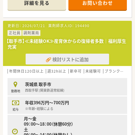
の処方箋に対応しています。
詳細を見る
お問い合わせ
■常勤薬剤師6名、パート1名、事務員5名という手厚い人員体制
で業務を行っています。
【募集背景と求める人物像について】
更新日：
2026/07/21
薬剤師求人ID：
194490
■今回は欠員補充を目的としており、地域医療に貢献していただ
ける方を募集しております。
正社員
調剤薬局
■大手法人での経験を活かし、全国転勤のない安定した環境で長
【取手市】≪未経験OK≫産育休からの復帰者多数｜福利厚生
く働きたい方に最適です。
充実
■ワークライフバランスを重視し、残業の少ない職場でキャリア
を築きたい方を歓迎します。
検討リストに追加
【勤務実態について】
■年間休日は120日で、日曜祝日と他1日の完全週休2日制を採用
年間休日120日以上
週32h以上
新卒可
未経験可
ブランク可
Ｗ
しておりお休みは万全です。
■全社での平均残業時間は月8時間程度と少なく、プライベート
茨城県 取手市
の時間も大切にできます。
西取手駅 (関東鉄道常総線)
勤務地
■有給休暇の取得率は80%と高く、急な休みにも対応できるヘ
ルプ体制が整っています。
年収396万円～700万円
※年齢・経験による
給与
月～金
09：00～18：00（休憩60分）
土
09：00～14：00（休憩なし）