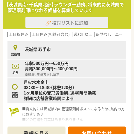
【茨城県南・千葉県北部】ラウンダー勤務、将来的に茨城県で
管理薬剤師になれる候補を募集しています
検討リストに追加
土日祝休み
土日休み(相談可含む)
週32h以上
転勤なし
車通勤可
茨城県 取手市
勤務地
年収580万円～650万円
月給300,000円～400,000円
給与
※経験、年齢考慮し決定
月火水木金土
08：30～18:30（休憩120分）
1ヶ月単位の変形労働制、週40時間勤務
勤務
時間
詳細は店舗営業時間による
■将来的には茨城県内の管理薬剤師ポストになるため、県内の方
におすすめ♪
■どの店舗も残業はあまりありません
■いろいろな店舗で経験をつみたい方大歓迎
詳細を見る
お問い合わせ