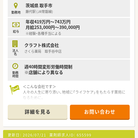
茨城県 取手市
藤代駅 (JR常磐線)
勤務地
年収419万円～743万円
月給253,000円～390,000円
給与
※経験・各種手当による
クラフト株式会社
法人
さくら薬局 取手谷中店
名
週40時間変形労働時間制
※店舗により異なる
勤務
時間
＜こんな会社です＞
人々の人生に寄り添い、地域に「ライフケア」をもたらす薬局に
なるために。
さくら薬局グループでは様々な取り組みとともに、患者さまひと
りひとりの人生に寄り添い、質の高い医療サービスを届ける薬剤
詳細を見る
お問い合わせ
師を求め育てています。
＜特徴・ポイントのご紹介＞
★薬剤師を守る独自システム
更新日：
2026/07/21
薬剤師求人ID：
655599
業務をサポートするために様々なシステムを独自開発していま