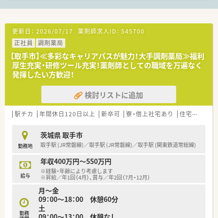
また、学び、得た知識・経験を資格（外部認定・専門薬剤師資格）
取得に繋げた際にしっかりと評価！
手当（月50,000円の支給）に反映をしていただけます♪
更新日：
2026/07/17
薬剤師求人ID：
545700
≪多彩なキャリアスタイルがあります！≫
正社員
調剤薬局
多角的に事業を展開する同社では、薬剤師としての働き方は決し
【取手市】≪多彩なキャリアパスが魅力！大手調剤薬局≫福利
てひとつではありません。
厚生充実・研修ツール充実！薬剤師としての職域を万遍なく
調剤薬局で、在宅医療で、病院薬剤師として、管理部門として、教
発揮したい方歓迎！
育担当としてなどなど…活動領域は広がり続けています。
様々なキャリアのフィールドがあり、そこに向かうための研修制
度も完備！
検討リストに追加
≪数字でみる同企業≫
駅チカ
年間休日120日以上
新卒可
寮・借上社宅あり
住宅補助(手当)あり
■大学病院・総合病院を中心とした門前薬局への出店割合 約
63％
茨城県 取手市
■全国の大学病院総数に対する出店割合 約50%
■従業員の男女比率 4:7（女性が多め）
取手駅 (JR常磐線)／取手駅 (JR常磐線)／取手駅 (関東鉄道常総線)
勤務地
■育休からの復帰者の社員定着率 97％
年収400万円～550万円
■在宅医療の実施実績 90%以上
■かかりつけ薬剤師の在籍店舗割合 86%
※経験・年齢により考慮します
給与
※昇給／年1回（4月）、賞与／年2回（7月・12月）
≪安心して長く働ける福利厚生制度！≫
月～金
働きやすさを追求した職場環境と、ライフステージに合わせた福
09：00～18：00 休憩60分
利厚生を充実させています。
土
勤務
ひとり暮らしの方や子育てをしながら働く方など、様々なサポー
09：00～13：00 休憩なし