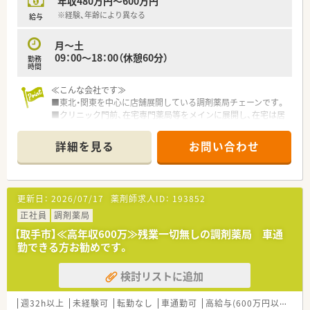
年収480万円～600万円
＼ こんな方を求めています／
■全社で積極的に在宅に取り組んでいる薬局です！興味がある
※経験、年齢により異なる
給与
方、意欲をもって取り組んでくださる方を歓迎します
■将来的に管理薬剤師を目指してくれる方々を複数名募集して
月～土
います！
09：00～18：00（休憩60分）
勤務
「うえが詰まっていてなかなかキャリアアップが見込めない…」
時間
そんな方をお待ちしています！
≪こんな会社です≫
■東北・関東を中心に店舗展開している調剤薬局チェーンです。
■クリニック門前、在宅専門薬局等をメインに展開し、在宅は居
宅・施設どちらも幅広く展開してる企業です。
■新卒・中途採用、どちらも行っております。e-ラーニング会社
詳細を見る
お問い合わせ
負担など、研修体制が充実している会社です。学びたい社員の意
欲を応援する風土です！
■退陣業務を最重要視しており、多職種との連携も多々発生しま
す。
更新日：
2026/07/17
薬剤師求人ID：
193852
≪こんな店舗です≫
正社員
調剤薬局
■関東鉄道常総線の駅より徒歩2分、茨城県内では珍しい駅チカ
【取手市】≪高年収600万≫残業一切無しの調剤薬局 車通
の薬局です。
勤できる方お勧めです。
■火曜日・水曜日・金曜日の午後は閉局して在宅対応をしており、
それ以外の時間帯は開局して外来対応しています。曜日は決ま
検討リストに追加
っているため、外出は多いですが計画が立てやすい業務形態で
す。
■内科, 消化器科(胃腸科), 循環器科, 小児科, アレルギー科を応
週32h以上
未経験可
転勤なし
車通勤可
高給与(600万円以上)
積