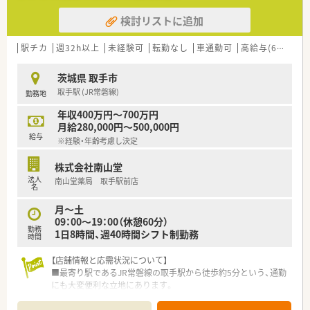
検討リストに追加
駅チカ
週32h以上
未経験可
転勤なし
車通勤可
高給与(600万円以上)
茨城県 取手市
取手駅 (JR常磐線)
勤務地
年収400万円～700万円
月給280,000円～500,000円
給与
※経験・年齢考慮し決定
株式会社南山堂
法人
南山堂薬局 取手駅前店
名
月～土
09：00～19：00（休憩60分）
勤務
1日8時間、週40時間シフト制勤務
時間
【店舗情報と応需状況について】
■最寄り駅であるJR常磐線の取手駅から徒歩約5分という、通勤
にも大変便利な立地にあります。
■応需科目は内科と循環器科が中心であり、1日あたり約200枚