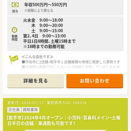
年収500万円～550万円
■多角的に事業を展開する同社では、薬剤師としての働き方は決
してひとつではありません。
※経験により異なる
給与
■薬剤師としてのキャリアを積みながら、どんな夢に向かっても
火水金 9:00～18:00
まっすぐに歩める道があります。
木 9:00～20:00
調剤薬局で、在宅医療で、病院薬剤師として、管理部門として、
土 9:00～15:00
教育担当としてなどなど…活動領域は広がり続けています。
第2、4日 9:00～13:00
勤務
～ 在宅専任薬剤師・専門認定薬剤師を取得した薬剤師も活躍
時間
平日1日8時間、土曜15時まで
中です ～
※18時までの勤務可能
＼ 充実の研修カリキュラム ／
≪こんな会社です≫
■入社1年目の方から中途入社の方まで、永続的に成長できる教
■守谷市に2店舗・取手市１店舗展開の地域に根差した薬局です
育制度を多数あり
■店舗間の距離が近いためヘルプ体制も充実しているためお休
大学病院での実務研修など、医療機関と連携して学べる機会も
みは取りやすい環境です
あり、医療人として成長ができます。
■取手市に2023年2月に新規開局予定
全国どの薬局で働いても、患者さまに選ばれる薬剤師を目指す
詳細を見る
お問い合わせ
■定年制を設けていないため、60歳以降でも給与は下がらずに
ことができます！
長くご勤務頂ける薬局です
■70代の方も現役でご活躍されています
新入社員集合研修、マンツーマン指導に基づくOJT 制度、e-
■ご家族で運営しており風通しの良い会社です
Learning による研修システム、
更新日：
2026/07/17
薬剤師求人ID：
598558
各種勉強会、接遇（CS）研修、管理薬剤師研修、学会発表奨励、教育
≪こんな店舗です≫
正社員
調剤薬局
専任スタッフによる個別フォロー、
隣接している内科、泌尿器科をメインに応需しています
認定薬剤師取得補助、大学病院実務研修 ほか
【取手市】2024年4月オープン｜小児科・耳鼻科メイン・土曜
薬剤師は常時2～3名在籍の薬局です
日半日の店舗｜車通勤も可能です！