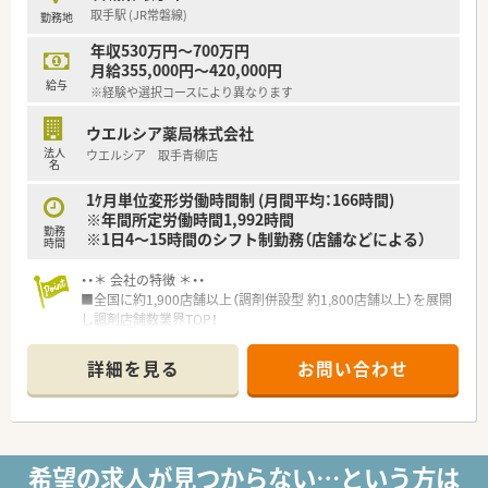
す。
取手駅 (JR常磐線)
勤務地
薬剤師のレジ業務を軽減し、OTCのカウンセリング販売に集中
することで専門性を十分に発揮できます。
年収530万円～700万円
・業界内初の厚生労働省認定「プラチナくるみんマーク」と
月給355,000円～420,000円
「えるぼしマーク」(最高位である3段階目)の両方を取得する
給与
※経験や選択コースにより異なります
等、女性の長期的な働き方を応援している企業です。
ウエルシア薬局株式会社
＼ 研修・教育環境 ／
法人
ウエルシア 取手青柳店
・新卒時は入社時に調剤コースかOTCコースを選択でき、それに
名
応じた教育プログラムを受講することができます。
もちろん途中でコースの変更も可能ですし、調剤コースにいな
1ｹ月単位変形労働時間制 (月間平均：166時間)
がらOTCも勉強できます。
※年間所定労働時間1,992時間
勤務
・そのほか、座学等の研修カリキュラムもありしっかり学べる環
※1日4～15時間のシフト制勤務（店舗などによる）
時間
境があります。
・・＊ 会社の特徴 ＊・・
＼ 就業環境 ／
■全国に約1,900店舗以上（調剤併設型 約1,800店舗以上）を展開
・処方箋枚数を1人あたり20～30枚に設定し余裕を持った人員配
し調剤店舗数業界TOP！
置をすることでじっくりと教育をしたり
■店舗拡大に伴いキャリアアップできるポジションが多数あり！
働きやすい労働環境を整えたり、一人の患者さんに丁寧に対応
頑張り次第で高給与も可能！
詳細を見る
お問い合わせ
することを実現させています。
■経験や勤務コースによりますが、経験の少ない方でも500万前
・監査システムが本社につながっているので、何か気になること
半スタートと業界TOP水準！
があった時は問合せをすることも可能。
■職種や職域に合わせ、豊富な社内研修や外部組織と連携した研
システム・設備面の充実も働きやすさのポイントです。
修を用意されています
■薬剤師が中心の会社だからこそ活躍できるキャリアパスが多
希望の求人が見つからない…という方は
＼ 長く働けるサポート体制も完備 ／
種多様に用意されています。