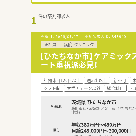
件の薬剤師求人
1
更新日：
2026/07/17
薬剤師求人ID：
343940
正社員
病院・クリニック
【ひたちなか市】ケアミック
ート重視派必見！
年間休日120日以上
週32h以上
新卒可
シフト制
大手チェーン以外
総合科目
~
茨城県 ひたちなか市
勤務地
勝田駅 (JR常磐線)／金上駅 (ひたちな
湊線)
年収380万円～450万円
月給245,000円～300,000円
給与