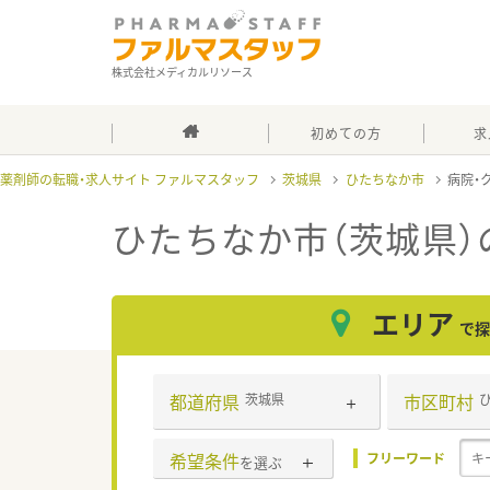
株式会社メディカルリソース
初めての方
求
薬剤師の転職・求人サイト ファルマスタッフ
茨城県
ひたちなか市
病院・
ひたちなか市（茨城県）
エリア
で探
都道府県
市区町村
茨城県
希望条件
フリーワード
を選ぶ