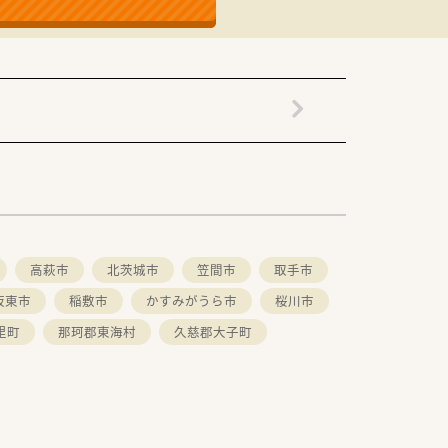
高萩市
北茨城市
笠間市
取手市
坂東市
稲敷市
かすみがうら市
桜川市
里町
那珂郡東海村
久慈郡大子町