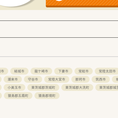
NY管理含む）
岡市
結城市
龍ケ崎市
下妻市
常総市
常陸太田市
潮来市
守谷市
常陸大宮市
那珂市
筑西市
小美玉市
東茨城郡茨城町
東茨城郡大洗町
東茨城郡城
猿島郡五霞町
猿島郡境町