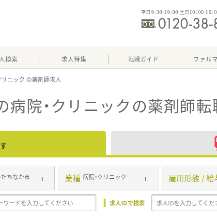
平日9：30-19：00 土日10：00-19：
人検索
求人特集
転職ガイド
ファル
クリニック
の病院・クリニック
の薬剤師転
す
業種
雇用形態 / 給
ひたちなか市
病院・クリニック
求人IDで検索