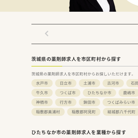
■ICT、二次骨折予防継続管理
■周術期管理、術後疼痛管理（PO
など
茨城県の薬剤師求人を市区町村から探す
茨城県の薬剤師求人を市区町村からお探しいただけます。
水戸市
日立市
土浦市
古河市
石
牛久市
つくば市
ひたちなか市
鹿嶋市
神栖市
行方市
鉾田市
つくばみらい市
稲敷郡美浦村
稲敷郡阿見町
結城郡八千代町
ひたちなか市の薬剤師求人を業種から探す