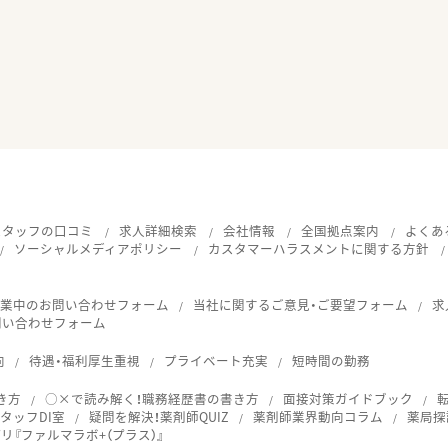
スタッフの口コミ
求人詳細検索
会社情報
全国拠点案内
よくあ
ソーシャルメディアポリシー
カスタマーハラスメントに関する方針
就業中のお問い合わせフォーム
当社に関するご意見・ご要望フォーム
求
問い合わせフォーム
向
待遇・福利厚生重視
プライベート充実
短時間の勤務
き方
○×で読み解く！職務経歴書の書き方
面接対策ガイドブック
タッフDI室
疑問を解決！薬剤師QUIZ
薬剤師業界動向コラム
薬局探
『ファルマラボ+（プラス）』