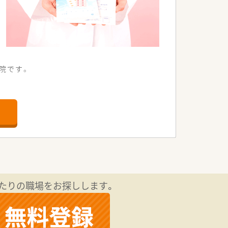
院です。
おります。全体的に若手の方が多く20
たりの職場をお探しします。