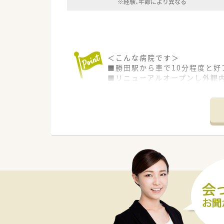
※経験、年齢により異なる
＜こんな病院です＞
■勝田駅から車で10分程度と好
■リニューアルオープンし外観
＜職場環境＞
■夜勤なし！ママさん薬剤師に
■薬剤師は6名ほど在籍していま
～30代の方が中心となっていま
■電子カルテ導入済み
＜勤務形態＞
■年間休日120日！！日曜＋1
＜業務内容＞
■調剤業務（外来は院外処方です
■病棟業務、服薬指導、
注射剤調整業務（安全キャビネッ