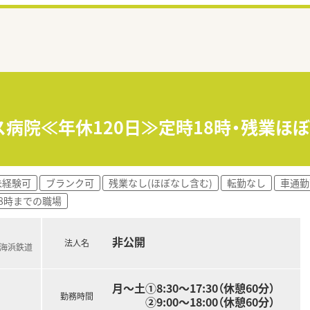
ス病院≪年休120日≫定時18時・残業ほ
未経験可
ブランク可
残業なし(ほぼなし含む)
転勤なし
車通勤
18時までの職場
非公開
法人名
か海浜鉄道
月～土①8:30～17:30（休憩60分）
勤務時間
②9:00～18:00（休憩60分）