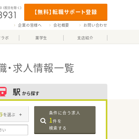
00
（祝日を除く）
【無料】転職サポート登録
企業の皆様へ
会社概要
お問い合わせ
マラボ
薬学生
支店紹介
職・求人情報一覧
駅
から探す
条件に合う求人
与
を選ぶ
1
件を
検索する