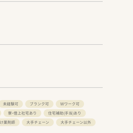
未経験可
ブランク可
Ｗワーク可
寮・借上社宅あり
住宅補助(手当)あり
け薬剤師
大手チェーン
大手チェーン以外