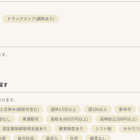
。
ドラッグストア(調剤あり)
ます。
探す
だけます。
土日休み(相談可含む)
週休2.5日以上
週32h以上
新卒可
勤なし
車通勤可
高給与(600万円以上)
高時給(2,500円以上)
認定薬剤師取得支援あり
教育制度あり
シフト制
かかりつ
充実
総合科目
高収入
在宅
積雪なし