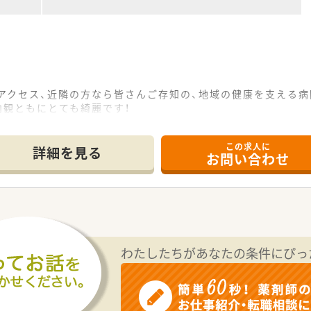
アクセス、近隣の方なら皆さんご存知の、地域の健康を支える病
内観ともにとても綺麗です！
この求人に
もおすすめ
詳細を見る
お問い合わせ
す。シフトは相談のもと、柔軟に調整しております。事務の方も
す。
日毎週必ず休めます。病院には珍しく週休二日制です
わたしたちがあなたの条件にぴっ
）
ト、クリーンベンチを使用した無菌製剤処理）