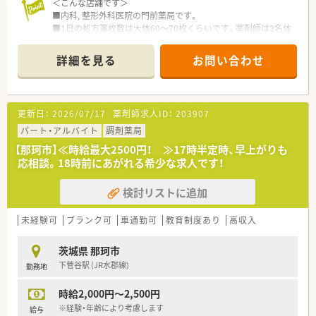
＜こんな店舗です＞
■内科, 整形外科医院の門前薬局です。
■1日の処方箋枚数は大体60～70枚くらいです。薬剤師は2名体
制で運営しています
詳細を見る
お問い合わせ
＜豊富なキャリアパス＞
■薬剤師のスペシャリストとして、在宅医療や漢方といった専門
分野を極める道も用意されています。
■現場主義（好きな）の方が多いので、マネージャーや支店長、採
更新日：
2026/07/17
薬剤師求人ID：
203907
用・教育などの人事業務、医療モール開発といった新規開発に携
わるなど、活躍できるチャンスが多い企業です。
パート・アルバイト
調剤薬局
【那珂市】≪時給最大2500円！ ≫17時半定時、早上がりも
＜長期就業を応援しています！＞
応相談。18時前にあがれる希少な求人です！
■有休は、みんなで助け合い取得するという社風なので消化率は
84%と非常に高い水準です。
検討リストに追加
■育休はお子様が3歳になる迄、時短制度はお子様が小学生にな
るまで取得を延長する事が可能です。
■財形貯蓄?インフルエンザ補助制度?確定拠出年金など様々制
未経験可
ブランク可
車通勤可
教育制度あり
高収入
度があります。
茨城県 那珂市
＜こんな会社です＞
下菅谷駅 (JR水郡線)
勤務地
■全国に約400店舗を展開する地域に密着した大手調剤薬局チ
ェーンになります。店舗形態は、クリニック門前約5割、医療モー
時給2,000円～2,500円
ル約4割、病院門前約1割になります。30年以上前から医療モー
ル事業を手がけており今では、医療モールは170店舗と業界トッ
※経験・年齢により考慮します
給与