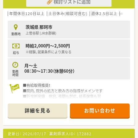
検討リストに追加
としているクリニックの為
慢性疾患の患者様が多い為、患者様としっかりと向き合った対
応が必要とされます。
年間休日120日以上
土日休み(相談可含む)
週休2.5日以上
週32h以
・処方箋数は約100枚/日程、薬剤師3～4名体制にて対応しており
ます。
茨城県 那珂市
・ハンドクリームなどのスキンケア用品の品ぞろえもよく
上菅谷駅 (JR水郡線)
勤務地
地域にお住いの患者様
時給2,000円～2,500円
＼ 研修について ／
・集合研修、現場研修、メンター制度、ヒアリングスキル研修、
※経験、就業条件により異なる
給与
カウンセリングスキル研修、バイタルチェック研修など様々な
研修がございます！
月～土
日々の業務だけでなく、勉強できる環境も豊富に準備されてい
08：30～17：30（休憩60分）
勤務
ます。
時間
＼こんな方におすすめ／
■有給取得推奨！
・茨城県水戸市中心に勤務先をお探しの方
■院内、院外の処方と飲み方の指導がメインです
・近い将来、マネジメントなど人材育成、組織管理業務に興味が
■託児所完備 休日、夜間も対応、延長保育も可
ある方
・学生実習など、教育にも携わってみたい方
詳細を見る
お問い合わせ
更新日：
2026/07/17
薬剤師求人ID：
172882