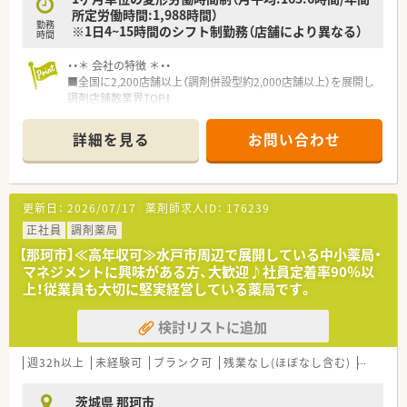
所定労働時間:1,988時間）
勤務
※1日4~15時間のシフト制勤務（店舗により異なる）
時間
・・＊ 会社の特徴 ＊・・
■全国に2,200店舗以上（調剤併設型約2,000店舗以上）を展開し
調剤店舗数業界TOP！
■店舗拡大に伴いキャリアアップできるポジションが多数あり！
頑張り次第で高給与も可能！
詳細を見る
お問い合わせ
■経験や勤務コースによりますが、経験の少ない方でも500万前
半スタートと業界TOP水準！
■職種や職域に合わせ、豊富な社内研修や外部組織と連携した研
修を用意されています
更新日：
2026/07/17
薬剤師求人ID：
176239
■薬剤師が中心の会社だからこそ活躍できるキャリアパスが多
種多様に用意されています。
正社員
調剤薬局
■店舗拡大に伴い、エリアマネジャーや営業部長等のマネジメン
【那珂市】≪高年収可≫水戸市周辺で展開している中小薬局・
トのポジションも増えます。
マネジメントに興味がある方、大歓迎♪社員定着率90％以
■在宅や教育等の専門性を活かせるスペシャリストを目指すこ
上！従業員も大切に堅実経営している薬局です。
とも可能です。
■その他にも、管理部門や商品部門等の本社スタッフなど活動領
検討リストに追加
域は多種多様です。
■在宅実施店舗は年々増加しており、在宅医療へもしっかりと関
わる事ができます。
週32h以上
未経験可
ブランク可
残業なし(ほぼなし含む)
転勤な
■育児休暇は3歳まで取得が可能で、時短制度は小学5年生まで
時短勤務ができるよう変更予定です。
茨城県 那珂市