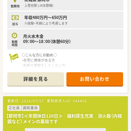
・高時給希望の方
上菅谷駅 (JR水郡線)
勤務地
・ご家庭の都合で遅くまで働けない方
年収480万円～650万円
※経験・年齢により考慮します
給与
月火水木金
09：00～18：00（休憩60分）
勤務
時間
○こんな方にお勧め○
・在宅に興味がある方
・転勤や異動をしたくない方
詳細を見る
お問い合わせ
更新日：
2026/07/17
薬剤師求人ID：
544402
正社員
調剤薬局
【那珂市】≪年間休日120日≫ 福利厚生充実 消火器（内視
鏡など）メインの薬局です