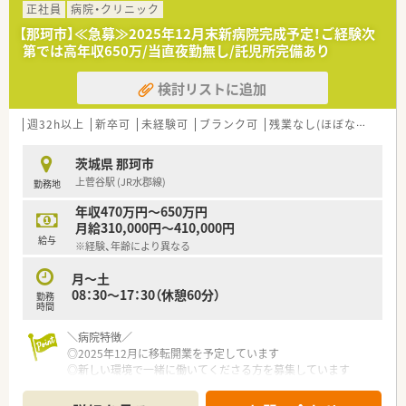
正社員
病院・クリニック
【那珂市】≪急募≫2025年12月末新病院完成予定！ご経験次
第では高年収650万/当直夜勤無し/託児所完備あり
検討リストに追加
週32h以上
新卒可
未経験可
ブランク可
残業なし(ほぼなし含む)
茨城県 那珂市
上菅谷駅 (JR水郡線)
勤務地
年収470万円～650万円
月給310,000円～410,000円
給与
※経験、年齢により異なる
月～土
08：30～17：30（休憩60分）
勤務
時間
＼病院特徴／
◎2025年12月に移転開業を予定しています
◎新しい環境で一緒に働いてくださる方を募集しています
◎救急医療・総合診療・外科・内科・整形外科・在宅医療を中心に展
開していく予定です