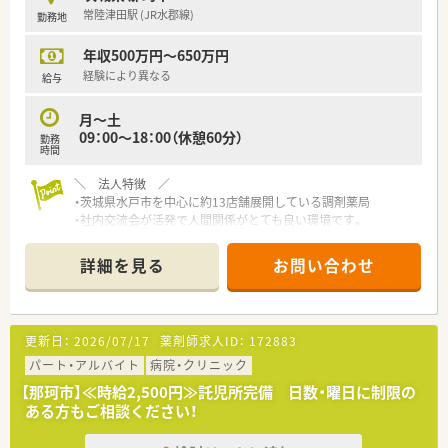
■年間休日が120日とワークライフバランスが整っています
常陸津田駅 (JR水郡線)
勤務地
■日用品から常備薬まで、従業員割引制度など嬉しいメリットも
たくさんあります！
年収500万円～650万円
経験により異なる
給与
月～土
09：00～18：00（休憩60分）
勤務
時間
＼ 法人特徴 ／
・茨城県水戸市を中心に約13店舗展開している調剤薬局
・社内交流会が活発で人間関係がとても良い環境です。
店舗間の垣根を超えて組織全体で動いています。
・代表との距離も近く風通しの良さも◎！
詳細を見る
お問い合わせ
・働くみなさんの一人一人の声を台紙にし、経営を行っている為
社員定着率も常に90％以上を超えています。
・全国各地の就職イベントに参加しインターシップも積極的に行
っております。
更新日：
2026/07/17
薬剤師求人ID：
172883
その為、県外から就職する方も多く若い世代の方が多く活躍し
ています！
パート・アルバイト
病院・クリニック
【那珂市】≪時給2,500円≫託児所完備 日数・曜日に制限の
＼ 店舗特徴 ／
ある方もご相談ください！
・クリニック門前の調剤薬局です。
主に糖尿病や動脈硬化などの生活習慣病に関わる診療を強み