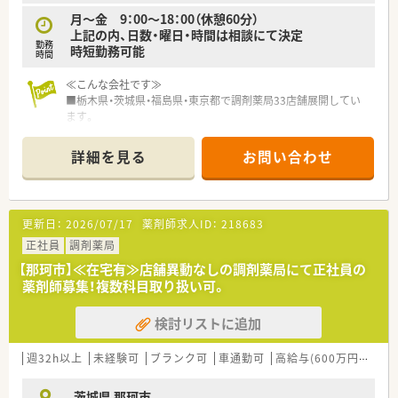
間対応はほぼありません。
月～金 9：00～18：00（休憩60分）
上記の内、日数・曜日・時間は相談にて決定
＜こんな方にお勧め＞
勤務
時短勤務可能
■服薬指導ではなく、「服薬支援」という考えを持っています。患
時間
者様の目線にたって“お役に立つ”ことにやりがいを感じられる
方
≪こんな会社です≫
■病院からの転向者が多いです！退院までだけではなく、生活に
■栃木県・茨城県・福島県・東京都で調剤薬局33店舗展開してい
密着し、患者様の回復を長く支援できることにやりがいを感じる
ます。
方が多いため、病院出身の方にもおすすめです
■調剤薬局の他、イタリアンレストラン・エステサロンの店舗運
営・商業ビル・マンションなどの賃貸事業も行っており、
詳細を見る
お問い合わせ
■薬剤師1人あたり25枚以下の人員配置をしており、ゆとりをも
って働けます
≪こんな薬局です≫
更新日：
2026/07/17
薬剤師求人ID：
218683
■処方箋は内科・消化器内科がメインとなります。
■土日祝休みのためプライベートとの両立をしながら働けます
正社員
調剤薬局
■外来処方箋は少なめで施設在宅の調剤・監査業務が中心の店舗
【那珂市】≪在宅有≫店舗異動なしの調剤薬局にて正社員の
です
薬剤師募集！複数科目取り扱い可。
■希望の勤務時間に応じて業務配分が可能ですので、時短で働き
たい方もご相談可能です！
検討リストに追加
■残業はほぼありません。
○こんな方にお勧め○
週32h以上
未経験可
ブランク可
車通勤可
高給与(600万円以上)
・土日祝休みを希望している方
・安定した会社で長く勤めたい方
茨城県 那珂市