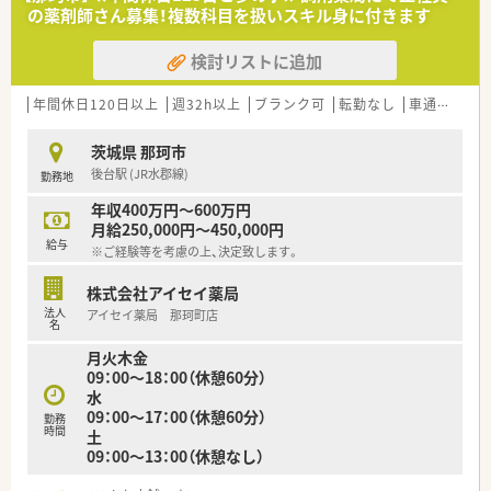
の薬剤師さん募集！複数科目を扱いスキル身に付きます
検討リストに追加
年間休日120日以上
週32h以上
ブランク可
転勤なし
車通勤可
高
茨城県 那珂市
後台駅 (JR水郡線)
勤務地
年収400万円～600万円
月給250,000円～450,000円
給与
※ご経験等を考慮の上、決定致します。
株式会社アイセイ薬局
法人
アイセイ薬局 那珂町店
名
月火木金
09：00～18：00（休憩60分）
水
09：00～17：00（休憩60分）
勤務
時間
土
09：00～13：00（休憩なし）