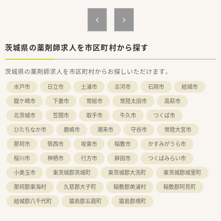
会社です。
≪こんな薬局です≫
■ＪＲ常磐線上菅谷駅から徒歩10分少々です
■近くの総合病院の門前薬局で、処方箋はほぼ全科取り扱いがあ
ります
茨城県の薬剤師求人を市区町村から探す
■処方箋は200枚前後で、常時6～7名体制の薬局です
茨城県の薬剤師求人を市区町村からお探しいただけます。
≪充実した福利厚生≫
■産育休は法定通り取得でき、休暇中は会社から最新情報誌を自
水戸市
日立市
土浦市
古河市
石岡市
結城市
宅に郵送するなど、復職しやすいサポートを実施しています。
■復職後も子どもが小学校1年生終了時まで1日最大2時間の時
龍ケ崎市
下妻市
常総市
常陸太田市
高萩市
短勤務が可能です
北茨城市
笠間市
取手市
牛久市
つくば市
※通院休暇（妊娠中の女性または出産後1年を経過しない女性）
もあります。
ひたちなか市
鹿嶋市
潮来市
守谷市
常陸大宮市
■夏季休暇や年末年始休暇のほか、永年勤続特別休暇や取得しき
れなかった有給休暇は、最大30日まで保存できる保存休暇制度
那珂市
筑西市
坂東市
稲敷市
かすみがうら市
があります。
桜川市
神栖市
行方市
鉾田市
つくばみらい市
■ドナー貢献する際の医療貢献特別休暇や一人につき通算93日
間の介護休暇制度があります。
小美玉市
東茨城郡茨城町
東茨城郡大洗町
東茨城郡城里町
■そのほか、団体総合生活保険加入や各種見舞金、選択型福利厚
那珂郡東海村
久慈郡大子町
稲敷郡美浦村
稲敷郡阿見町
生サービスや社内サークル制度があります。
結城郡八千代町
猿島郡五霞町
猿島郡境町
≪こんな方にお勧め≫
■在宅の経験を積みたい方！