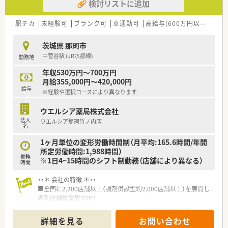
検討リストに追加
駅チカ
未経験可
ブランク可
車通勤可
高給与(600万円以上)
寮・
茨城県 那珂市
中菅谷駅 (JR水郡線)
勤務地
年収530万円～700万円
月給355,000円～420,000円
給与
※経験や選択コースにより異なります
ウエルシア薬局株式会社
法人
ウエルシア那珂竹ノ内店
名
1ヶ月単位の変形労働時間制（月平均:165.6時間/年間
所定労働時間:1,988時間）
勤務
※1日4~15時間のシフト制勤務（店舗により異なる）
時間
・・＊ 会社の特徴 ＊・・
■全国に2,200店舗以上（調剤併設型約2,000店舗以上）を展開し
調剤店舗数業界TOP！
■店舗拡大に伴いキャリアアップできるポジションが多数あり！
頑張り次第で高給与も可能！
詳細を見る
お問い合わせ
■経験や勤務コースによりますが、経験の少ない方でも500万前