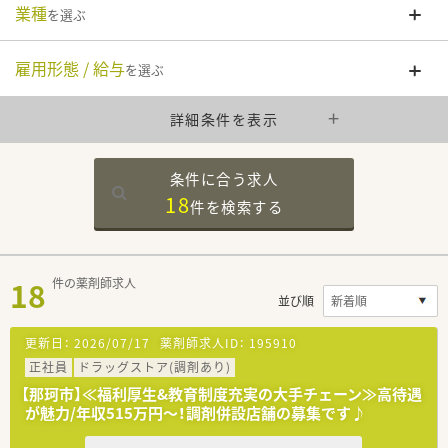
業種
を選ぶ
雇用形態 / 給与
を選ぶ
詳細条件を表示
条件に合う求人
18
件を
検索する
18
件の薬剤師求人
並び順
更新日：
2026/07/17
薬剤師求人ID：
195910
正社員
ドラッグストア(調剤あり)
【那珂市】≪福利厚生&教育制度充実の大手チェーン≫高待遇
が魅力/年収515万円～！調剤併設店舗の募集です♪