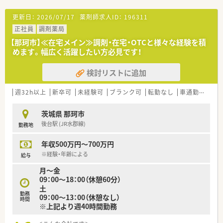
更新日：
2026/07/17
薬剤師求人ID：
196311
正社員
調剤薬局
【那珂市】≪在宅メイン≫調剤・在宅・OTCと様々な経験を積
めます。幅広く活躍したい方必見です！
検討リストに追加
週32h以上
新卒可
未経験可
ブランク可
転勤なし
車通勤可
高給
茨城県 那珂市
後台駅 (JR水郡線)
勤務地
年収500万円～700万円
※経験・年齢による
給与
月～金
09：00～18：00（休憩60分）
土
勤務
09：00～13：00（休憩なし）
時間
※上記より週40時間勤務