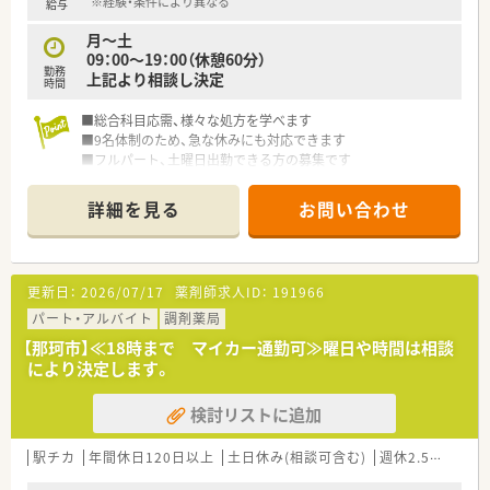
※経験・条件により異なる
給与
月～土
09：00～19：00（休憩60分）
勤務
上記より相談し決定
時間
■総合科目応需、様々な処方を学べます
■9名体制のため、急な休みにも対応できます
■フルパート、土曜日出勤できる方の募集です
詳細を見る
お問い合わせ
更新日：
2026/07/17
薬剤師求人ID：
191966
パート・アルバイト
調剤薬局
【那珂市】≪18時まで マイカー通勤可≫曜日や時間は相談
により決定します。
検討リストに追加
駅チカ
年間休日120日以上
土日休み(相談可含む)
週休2.5日以上