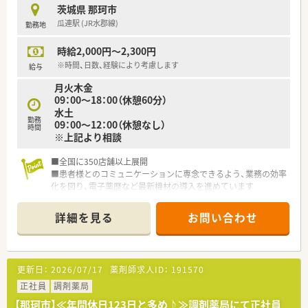
茨城県 那珂市
瓜連駅 (JR水郡線)
勤務地
時給2,000円～2,300円
※時間、日数、経験により考慮します
給与
月火木金
09：00～18：00（休憩60分）
水土
勤務
09：00～12：00（休憩なし）
時間
※上記より相談
■全国に350店舗以上展開
■患者様とのコミュニケーションに専念できるよう、業務の効率
化を図り、電子薬歴など最新機材の導入を進めています
■スタッフ同士の交流を深めるため、忘年会や親睦会といった社
内交流イベントがあります
詳細を見る
お問い合わせ
更新日：
2026/07/17
薬剤師求人ID：
191570
正社員
調剤薬局
【那珂市】≪年間休日123日と多め♪≫調剤薬局にて正社員