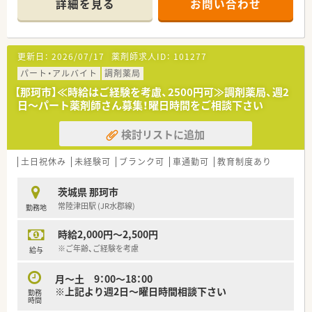
詳細を見る
お問い合わせ
◎在宅医療にも力を入れており、
退院を予定される患者様及びご家族様を支援する体制を整えて
おります
更新日：
2026/07/17
薬剤師求人ID：
101277
＼業務内容／
◎院内、院外の処方と服薬指導がメインです
パート・アルバイト
調剤薬局
◎処方箋のPCへの入力、薬剤の在庫管理、発注業務、電話応対、
【那珂市】≪時給はご経験を考慮、2500円可≫調剤薬局、週2
など
日～パート薬剤師さん募集！曜日時間をご相談下さい
◎薬剤師2～3名体制での勤務となります
◎増員の為、新しいメンバーを募集中！
検討リストに追加
＼福利厚生／
◎お子様いらっしゃる方に嬉しい、託児所完備！（夜間、延長保育
土日祝休み
未経験可
ブランク可
車通勤可
教育制度あり
も可！）
◎有給取得も推奨中。プライベートの時間も確保できます
茨城県 那珂市
◎育休復帰率100%！
常陸津田駅 (JR水郡線)
勤務地
＼求める人材／
時給2,000円～2,500円
◎病院経験をお持ちの方
◎病院経験のない方も、調剤経験があればご応募可能です
※ご年齢、ご経験を考慮
給与
◎新しい病院で働きたい方
◎託児所付きの職場をお探しの方
月～土 9：00～18：00
※上記より週2日～曜日時間相談下さい
勤務
時間