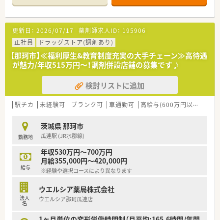
半スタートと業界TOP水準！
■職種や職域に合わせ、豊富な社内研修や外部組織と連携した研
修を用意されています
更新日：
2026/07/17
薬剤師求人ID：
195906
■薬剤師が中心の会社だからこそ活躍できるキャリアパスが多
種多様に用意されています。
正社員
ドラッグストア(調剤あり)
■店舗拡大に伴い、エリアマネジャーや営業部長等のマネジメン
【那珂市】≪福利厚生&教育制度充実の大手チェーン≫高待遇
トのポジションも増えます。
が魅力/年収515万円～！調剤併設店舗の募集です♪
■在宅や教育等の専門性を活かせるスペシャリストを目指すこ
とも可能です。
検討リストに追加
■その他にも、管理部門や商品部門等の本社スタッフなど活動領
域は多種多様です。
■在宅実施店舗は年々増加しており、在宅医療へもしっかりと関
駅チカ
未経験可
ブランク可
車通勤可
高給与(600万円以上)
寮・
わる事ができます。
■育児休暇は3歳まで取得が可能で、時短制度は小学5年生まで
茨城県 那珂市
時短勤務ができるよう変更予定です。
瓜連駅 (JR水郡線)
勤務地
■年間休日が120日とワークライフバランスが整っています
■日用品から常備薬まで、従業員割引制度など嬉しいメリットも
年収530万円～700万円
たくさんあります！
月給355,000円～420,000円
給与
※経験や選択コースにより異なります
ウエルシア薬局株式会社
法人
ウエルシア那珂瓜連店
名
1ヶ月単位の変形労働時間制（月平均:165.6時間/年間