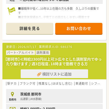
時間
■離職率が低く、10年以上在籍の方も多数 久しぶりの募集で
す
■産育休実績あり、子育てとの両立もしやすい環境です
■調剤経験不問
詳細を見る
お問い合わせ
更新日：
2026/07/17
薬剤師求人ID：
680276
パート・アルバイト
調剤薬局
【那珂市】≪時給2300円以上可≫広々とした調剤室内でゆっ
たり働けます♪週3日程度、18時まで勤務できる方
検討リストに追加
駅チカ
ブランク可
残業なし(ほぼなし含む)
車通勤可
シフト制
茨城県 那珂市
瓜連駅 (JR水郡線)
勤務地
時給2,000円～2,500円