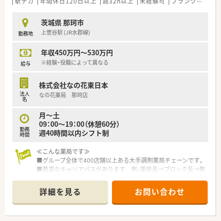
駅チカ
年間休日120日以上
週32h以上
未経験可
ブランク可
残業
■在宅は現在すべて管理薬剤師の方が対応しており、在宅も手伝
ってくださる方を希望しています
茨城県 那珂市
上菅谷駅 (JR水郡線)
勤務地
≪休日、終業時間など≫
■お盆休みは1週間以上の実績あり、制度として夏季休暇はない
年収450万円～530万円
ため、有給消化となります。有給消化をしたくない場合は他店舗
へのヘルプでも働いていただくことも可能です！
※経験・役職によって異なる
給与
≪その他待遇≫
株式会社なの花東日本
■会社負担で定期的にPCR検査を実施しています
法人
なの花薬局 那珂店
名
≪こんな方にお勧め≫
月～土
■地元密着の薬局希望の方、地元に腰を据えて働きたい方
09：00～19：00（休憩60分）
■在宅業務に興味がある方
勤務
週40時間以内シフト制
■メリハリある働き方をしたい方
時間
≪こんな薬局です≫
■グループ全体で400店舗以上ある大手調剤薬局チェーンです。
■豊富なキャリアパスがあります 例：薬局長→ブロック長→教
育部長等
■監査システムの導入をはじめ、最新設備を備えております。
詳細を見る
お問い合わせ
■高度な専門知識による調剤をベースに、在宅への積極的な取り
組み、アロマ・ハーブ等、患者様のニーズに応えます。
■定着率が高く、残業1分単位で支給等、働きやすさを重視した