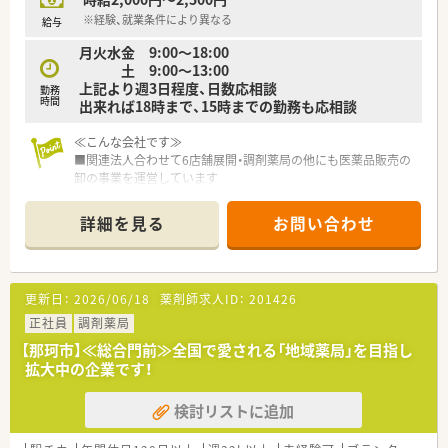
※経験、就業条件により異なる
給与
月火水金 9:00～18:00
土 9:00～13:00
上記より週3日程度、日数応相談
勤務
時間
出来れば18時まで、15時までの勤務も応相談
≪こんな会社です≫
■関連法人合わせて6店舗展開・調剤薬局の他にも医薬品販売の
卸の事業を運営しています
■社長は非薬剤師の優しい方です
■離職率が低く、定年後も働いている方もおり、長く働ける会社
詳細を見る
お問い合わせ
です
■有給取得推奨、社員満足度◎
≪こんな店舗です≫
更新日：
2026/06/18
薬剤師求人ID：
201426
■3年前ににオープンした薬局です。老人介護施設、病院と組ん
でスタートした経緯があります。
正社員
調剤薬局
■呼吸器内科、老人ホーム、他にもサービス付き高齢者住宅の処
【那珂市】≪総合門前≫全国で愛される「地域薬局」を目指し
方も対応しています。患者様は高齢者が多めです。
拡大中の企業です！
■門前のうちの1つが12時までのため、12時半くらいから在宅に
出ることが多いです。または朝に訪問してから出勤することも
検討リストに追加
あります。
■薬剤師は正社員2名と、パートの方1名の常時2名体制です。優
しいお人柄の方々です