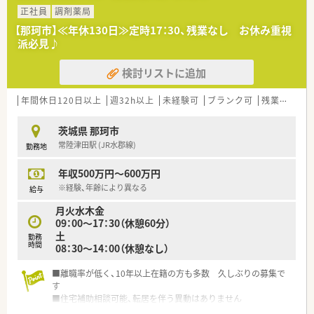
正社員
調剤薬局
【那珂市】≪年休130日≫定時17：30、残業なし お休み重視
派必見♪
検討リストに追加
年間休日120日以上
週32h以上
未経験可
ブランク可
残業なし(ほぼなし含む)
茨城県 那珂市
常陸津田駅 (JR水郡線)
勤務地
年収500万円～600万円
※経験、年齢により異なる
給与
月火水木金
09：00～17：30（休憩60分）
土
勤務
時間
08：30～14：00（休憩なし）
■離職率が低く、10年以上在籍の方も多数 久しぶりの募集で
す
■住宅補助相談可能、転居を伴う異動はありません
■産育休実績あり、時短勤務も可能 子育てとの両立もしやすい