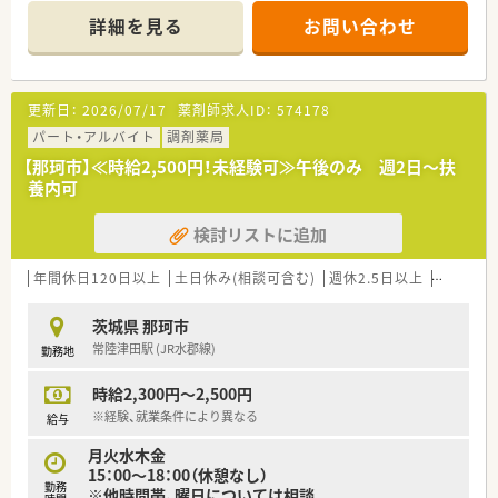
環境です
詳細を見る
お問い合わせ
更新日：
2026/07/17
薬剤師求人ID：
574178
パート・アルバイト
調剤薬局
【那珂市】≪時給2,500円！未経験可≫午後のみ 週2日～扶
養内可
検討リストに追加
年間休日120日以上
土日休み(相談可含む)
週休2.5日以上
週32h以
茨城県 那珂市
常陸津田駅 (JR水郡線)
勤務地
時給2,300円～2,500円
※経験、就業条件により異なる
給与
月火水木金
15：00～18：00（休憩なし）
勤務
※他時間帯、曜日については相談