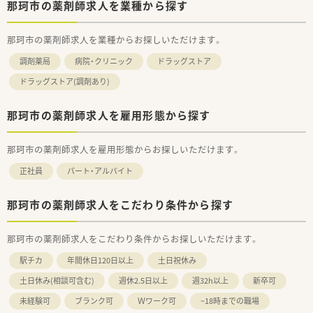
早くから在宅医療に取り組み、全社員が在宅医療に関わること
那珂市の薬剤師求人を業種から探す
ができる環境を構築しています。がん治療の副作用モニタリン
グや緩和ケア、臨床薬学・無菌調製研修なども実施されていま
那珂市の薬剤師求人を業種からお探しいただけます。
す。
■様々な店舗形態で経験を積みたい方
調剤薬局
病院・クリニック
ドラッグストア
地域の皆様の健康に関する情報拠点としての機能を担ってい
る地域密着型店舗、地域の医療拠点となる総合病院や大学病院な
ドラッグストア(調剤あり)
どの門前に展開する大型門前型店舗、診療科目が異なる複数のク
リニックなど様々な形態で展開していますので、幅広く知識や経
那珂市の薬剤師求人を雇用形態から探す
験を得ることができ長期的に成長ができます。
■真のかかりつけ薬局・薬剤師を目指したい方！
一番身近な“健康の相談役”として、かかりつけ薬剤師を推進。
那珂市の薬剤師求人を雇用形態からお探しいただけます。
服薬管理はもちろん、日ごろの健康管理までトータルにサポート
し患者さまと向き合っています。他の会社様などではよくある、
正社員
パート・アルバイト
かかりつけ等のノルマなどはなく、真の相談役を目指されていま
す。
那珂市の薬剤師求人をこだわり条件から探す
≪教育制度も充実！≫
■中途入社向け研修があります（理念、接遇、リスクマネジメン
那珂市の薬剤師求人をこだわり条件からお探しいただけます。
ト）
■段階を踏み、管理薬剤師研修（マネジメント、財務など）ブロッ
駅チカ
年間休日120日以上
土日祝休み
ク長研修（成長戦略、営業力）、接遇研修、病院研修、
EBM（Evidence-Based Medicine）研修、ライブ研修（インターネ
土日休み(相談可含む)
週休2.5日以上
週32h以上
新卒可
ット経由）なども行っています
未経験可
ブランク可
Ｗワーク可
~18時までの職場
■2〜3年目薬剤師に向けたフォローアップ研修あり！最初だけ