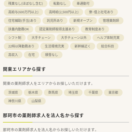
でなく継続的なフォローがあるのは安心ですね
残業なし(ほぼなし含む)
転勤なし
車通勤可
高給与(600万円以上)
高時給(2,500円以上)
寮・借上社宅あり
≪求める人物像≫
■社会人、医療人としての心得やコミュニケーションスキルがあ
住宅補助(手当)あり
託児所あり
新規オープン
管理薬剤師
ること
■基礎的な専門知識を有し、常に時代に即した薬学的ケアが実践
扶養内勤務OK
認定薬剤師取得支援あり
教育制度あり
できること
シフト制
大手チェーン
大手チェーン以外
ヘルプ体制充実
≪目指してほしい姿≫
22時以降勤務あり
生活環境充実
新幹線近く
総合科目
■高度な薬学管理を担い、指導的役割を果たせるレベル。または
高収入
在宅
積雪なし
領域別のスペシャリスト
■基礎的な専門知識を有し、常に時代に即した薬学的ケアが実践
でき、かつ地域住民の健康保持増進を支援できること
関東エリアから探す
■専門分野または幅広い分野における知識と技能を有し研究活
動できること
関東の薬剤師求人をエリアからお探しいただけます。
茨城県
栃木県
群馬県
埼玉県
千葉県
東京都
神奈川県
山梨県
那珂市の薬剤師求人を法人名から探す
那珂市の薬剤師求人を法人名からお探しいただけます。