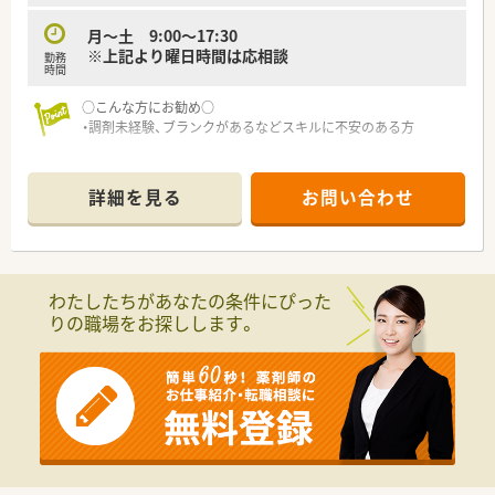
プクラス店舗数を誇る医療モール開発のパイオニア企業です。
■新規医療モールの自社開発や出店を毎年続けており、着実に店
月～土 9:00～17:30
舗数を伸ばしています。
※上記より曜日時間は応相談
勤務
M&Aだけではなく自社開発を積極的に進めることで安定した
時間
店舗展開を実現しています。
■社長も薬剤師であり育休も取得、女性が長く働き続けられる企
○こんな方にお勧め○
業を目指しています。
・調剤未経験、ブランクがあるなどスキルに不安のある方
■こどもクリニック＆こども薬局などの職場体験や地域活動を
積極的に行っています。「個人クリニック・医療モール」から処方
箋を主に応需しており、地域密着型の展開をしているので患者様
詳細を見る
お問い合わせ
と距離が近く、1人1人に向き合った医療の提供が可能です。
■ノルマなども無くノビノビと成長する環境を意識している為、
非常に働きやすい社風です。
■中途入社の多くは、入社の決め手は「薬局の雰囲気」良かった
という意見が圧倒的多く、働きやすい社風が影響しており、医療
わたしたちがあなたの条件にぴった
業界では高水準の人材定着率97％と非常に高いです。
りの職場をお探しします。