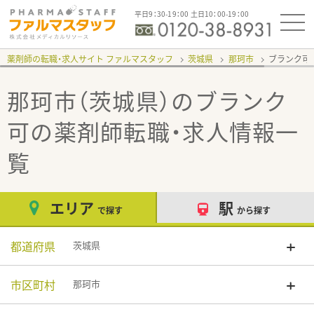
平日9：30-19：00 土日10：00-19：00
薬剤師の転職・求人サイト ファルマスタッフ
茨城県
那珂市
ブランク可
那珂市（茨城県）のブランク
可
の薬剤師転職・求人情報一
覧
エリア
駅
で探す
から探す
都道府県
茨城県
市区町村
那珂市