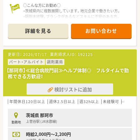
○こんな方にお勧め○
・茨城県内に複数展開しています。地元企業で働きたい方。
・調剤未経験、ブランクがあるなどスキルに不安のある方。
詳細を見る
お問い合わせ
更新日：
2026/07/17
薬剤師求人ID：
192125
パート・アルバイト
調剤薬局
【那珂市】≪総合病院門前≫ヘルプ体制◎ フルタイムで勤
務できる方歓迎！
検討リストに追加
年間休日120日以上
週休2.5日以上
週32h以上
未経験可
ブランク
茨城県 那珂市
上菅谷駅 (JR水郡線)
勤務地
時給2,000円～2,200円