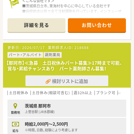
＜こんな会社です＞
■茨城県日立市、東海村を中心に中心している会社です
■病院前店以外で全て注射調剤を行っています。インフューザ
ーポンプを3店舗で実施しています。
■クリーンベンチ完備。在宅の取り組みを評価され、厚生労働省
詳細を見る
お問い合わせ
からも視察に訪れた実績がある薬局会社です
■病院と連携が密で柔軟に対応してもらえるケースが多いため、
通常の薬局よりも濃い経験を積むことが出来ます。ターミナル
の患者様も多いです。
更新日：
2026/07/17
薬剤師求人ID：
218688
■学生実習多数受け入れています。指導薬剤師取るために入社
した薬剤師も在籍しています。
パート・アルバイト
調剤薬局
■地域連携薬局もほとんどの店舗で取れています。
【那珂市】≪急募 土日祝休みパート募集≫17時まで可能、
■小児認定、スポーツファーマシスト、健康サポート薬剤師など
賞与・昇給チャンスあり パート薬剤師さん募集！
様々な認定取得のチャンスがあります
検討リストに追加
＜こんな薬局です＞
■近隣に病院は無く、外来は1日３枚程度で、施設と個人在宅を
メインに行っています
土日祝休み
土日休み(相談可含む)
週32h以上
ブランク可
残業なし
■週に1回老人ホームの往診同行があります。退院時のカンファ
レンスにも参加し、ご自宅に帰ってどうしていくか、注射はどこ
茨城県 那珂市
が対応するかなど他職種の方々と打ち合わせなどしています。
上菅谷駅 (JR水郡線)
勤務地
■訪問したらトレーシングレポートは必ず提出するため経験を
積めます
時給2,000円～2,500円
■木日祝土曜日午後休みで残業は月5～6時間程度です
■オンコールがありますが、基本的に一度代表を経由するため夜
※時間、日数、経験により考慮します
給与