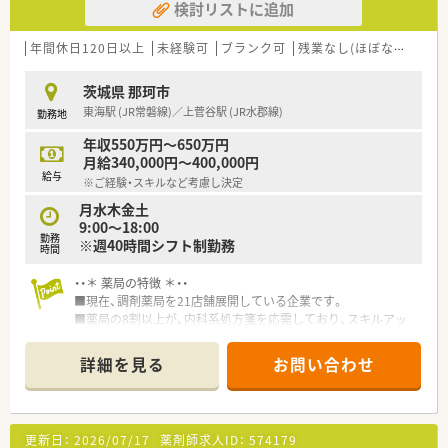
検討リストに追加
年間休日120日以上
未経験可
ブランク可
残業なし(ほぼなし含む)
茨城県 那珂市
東海駅 (JR常磐線)／上菅谷駅 (JR水郡線)
勤務地
年収550万円～650万円
月給340,000円～400,000円
給与
※ご経験・スキルなど考慮し決定
月水木金土
9:00～18:00
勤務
※週40時間シフト制勤務
時間
・・＊ 薬局の特徴 ＊・・
■現在、調剤薬局を21店舗展開している企業です。
■薬局の8割以上が、内科系処方箋を応需しており、スキルアッ
プもできる環境です。
■社員の平均年齢は28歳と若く、活気あふれる環境です。
詳細を見る
お問い合わせ
■無理な人員配置はせず、休暇を取得しやすい環境づくりに心が
けております。
■社員の「モチベーション」や「やる気」を大事にしております。
■介護福祉事業も展開しており、さまざまなキャリアパスが描け
更新日：
2026/07/17
薬剤師求人ID：
574179
ます。